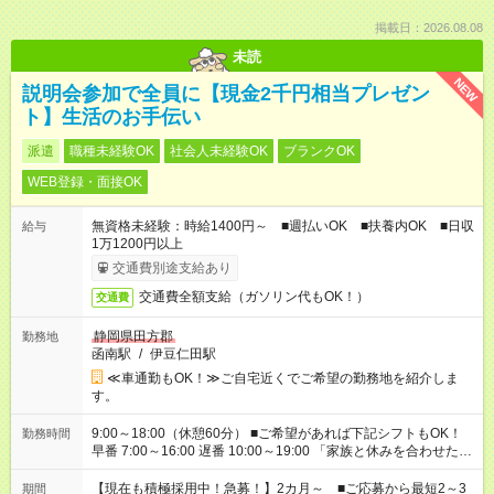
掲載日：2026.08.08
未読
NEW
説明会参加で全員に【現金2千円相当プレゼン
ト】生活のお手伝い
派遣
職種未経験OK
社会人未経験OK
ブランクOK
WEB登録・面接OK
無資格未経験：時給1400円～ ■週払いOK ■扶養内OK ■日収
給与
1万1200円以上
交通費別途支給あり
交通費全額支給（ガソリン代もOK！）
交通費
静岡県田方郡
勤務地
函南駅
/
伊豆仁田駅
≪車通勤もOK！≫ご自宅近くでご希望の勤務地を紹介しま
す。
9:00～18:00（休憩60分） ■ご希望があれば下記シフトもOK！
勤務時間
早番 7:00～16:00 遅番 10:00～19:00 「家族と休みを合わせた
い」 「余裕を持って夕飯の準備がしたい」 「できれば残業はし
たくない」 など、ご希望を教えてくださいね。 ※Wワーク希望
【現在も積極採用中！急募！】2カ月～ ■ご応募から最短2～3
期間