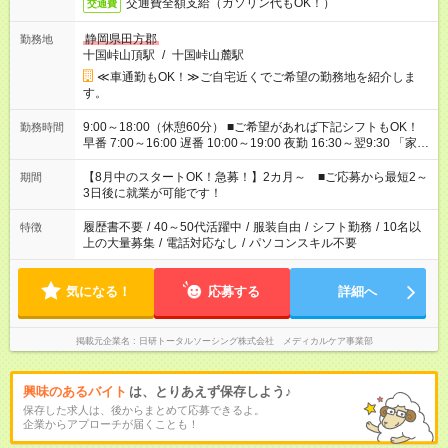
交通費全額支給（ガソリン代もOK！）
交通費
静岡県田方郡
勤務地
十国峠山頂駅
/
十国峠山麓駅
≪車通勤もOK！≫ご自宅近くでご希望の勤務地を紹介しま
す。
9:00～18:00（休憩60分） ■ご希望があれば下記シフトもOK！
勤務時間
早番 7:00～16:00 遅番 10:00～19:00 夜勤 16:30～翌9:30 「家族
と休みを合わせたい」 「余裕を持って夕飯の準備がしたい」
「できれば残業はしたくない」 など、ご希望を教えてください
【8月中のスタートOK！急募！】2カ月～ ■ご応募から最短2～
期間
ね。 ※Wワーク希望の方へ 今ご覧のお仕事で希望する勤務時間
3日後に就業が可能です！
と、もう1つのお仕事の勤務時間。 合計で週40時間を超える場
合は応募できません。
履歴書不要
/
40～50代活躍中
/
服装自由
/
シフト勤務
/
10名以
特徴
上の大量募集
/
電話対応なし
/
パソコンスキル不要
気になる！
応募する
詳細へ
掲載元企業名
日研トータルソーシング株式会社 メディカルケア事業部
興味のあるバイト
は、とりあえず保存しよう♪
保存した求人は、後からまとめて応募できるよ。
企業からアプローチが届くことも！