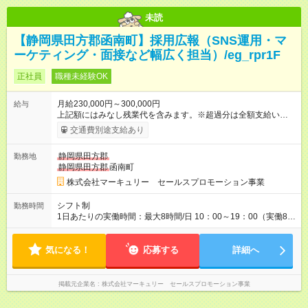
未読
【静岡県田方郡函南町】採用広報（SNS運用・マ
ーケティング・面接など幅広く担当）/eg_rpr1F
正社員
職種未経験OK
月給230,000円～300,000円
給与
上記額にはみなし残業代を含みます。※超過分は全額支給いたし
ます。 みなし残業代 15,968円／月 みなし残業時間 10時間／月
交通費別途支給あり
※能力やスキルを考慮の上、当社規程により決定します。 【試
用期間】試用期間あり 試用期間の長さ：3ヶ月 雇用形態、給与
静岡県田方郡
勤務地
は本採用時と同じです。
静岡県田方郡
函南町
株式会社マーキュリー セールスプロモーション事業
シフト制
勤務時間
1日あたりの実働時間：最大8時間/日 10：00～19：00（実働8時
間／休憩1時間） ※勤務地により異なる場合あり ＼残業は月平均
7.9時間と、業界内でも少なめ！／ 会社で残業時間を管理してお
気になる！
り、より働きやすい環境になるよう「働き方改革」を推進中！
応募する
詳細へ
プライベートを充実させたい方、ワークライフバランスを大事
にしたい方にもピッタリです。
掲載元企業名
株式会社マーキュリー セールスプロモーション事業