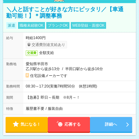
＼人と話すことが好きな方にピッタリ／【車通
勤可能！】＊調整事務
派遣
職種未経験OK
ブランクOK
WEB登録・面接OK
時給1400円
給与
交通費別途支給あり
全額支給
交通費
愛知県半田市
勤務地
乙川駅から徒歩13分
/
半田口駅から徒歩16分
住宅設備メーカーです
08:30～17:20(実働7時間50分 休憩1時間)
勤務時間
【急募】即日～長期 ※8月～！
期間
履歴書不要
/
服装自由
特徴
気になる！
応募する
詳細へ