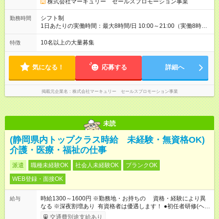
っかり還元をしていく制度が確立しています！ （※2022年度実
株式会社マーキュリー セールスプロモーション事業
績／平均昇給額：5000円） 【試用期間】試用期間あり 試用期間
の長さ：3ヶ月 雇用形態、給与は本採用時と同じです。
シフト制
勤務時間
1日あたりの実働時間：最大8時間/日 10:00～21:00（実働8時間
／休憩1時間） ※週5日勤務となります。 ※時間帯は勤務地によ
り異なります。 【シフト例】 ●10：00～19：00 ●11：00～
10名以上の大量募集
特徴
20：00 ●12：00～21：00 ◆残業は月平均7.9時間と業界でも少
なめ◎ ◆プライベートとの両立も叶います♪
気になる！
応募する
詳細へ
掲載元企業名
株式会社マーキュリー セールスプロモーション事業
未読
(静岡県内トップクラス時給 未経験・無資格OK)
介護・医療・福祉の仕事
派遣
職種未経験OK
社会人未経験OK
ブランクOK
WEB登録・面接OK
時給1300～1600円 ※勤務地・お持ちの 資格・経験により異
給与
なる ※深夜割増あり 有資格者は優遇します！ ●初任者研修(ヘル
パー2級) ：時給1400円以上 ●看護師 ：時給2000円以上
交通費別途支給あり