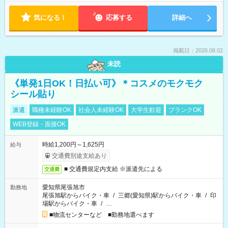
気になる！
応募する
詳細へ
掲載日：2026.08.02
未読
《単発1日OK！日払い可》＊コスメのモクモク
シール貼り
派遣
職種未経験OK
社会人未経験OK
大学生歓迎
ブランクOK
WEB登録・面接OK
時給1,200円～1,625円
給与
交通費別途支給あり
■ 交通費規定内支給 ※派遣先による
交通費
愛知県尾張旭市
勤務地
尾張旭駅からバイク・車
/
三郷(愛知県)駅からバイク・車
/
印
場駅からバイク・車
/
…
■物流センターなど ■勤務地選べます