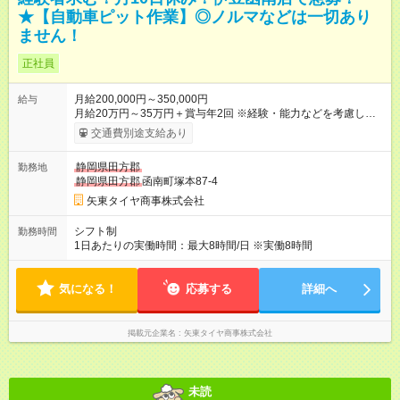
★【自動車ピット作業】◎ノルマなどは一切あり
ません！
正社員
月給200,000円～350,000円
給与
月給20万円～35万円＋賞与年2回 ※経験・能力などを考慮し決
定します。 ※時間外(定時18:00以降)手当は別途全額支給しま
交通費別途支給あり
す。 ※試用期間1ヶ月／条件変更なし 【試用期間】試用期間あり
試用期間の長さ：1ヶ月 雇用形態、給与は本採用時と同じです。
静岡県田方郡
勤務地
静岡県田方郡
函南町塚本87-4
矢東タイヤ商事株式会社
シフト制
勤務時間
1日あたりの実働時間：最大8時間/日 ※実働8時間
気になる！
応募する
詳細へ
掲載元企業名
矢東タイヤ商事株式会社
未読