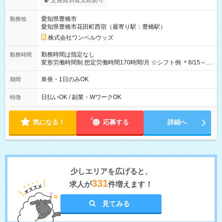
交通費別途支給あり
OK！（規定あり） ┗働いたその日に現金GET♪ お仕事後はコン
ビニATMから 日払い分を引き落とせます！ 【試用期間】試用
愛知県豊橋市
勤務地
期間なし
愛知県豊橋市花田町西宿（最寄り駅：豊橋駅）
株式会社ワンベルウッズ
勤務時間は指定なし
勤務時間
変形労働時間制 想定労働時間170時間/月 ☆シフト例 ＊8/15～
10/26 全日共通 08：00～12：00 17：00～21：00 ＊8/31
～9/19のみ下記シフトもあります！ 12：00～16：00 ＊9/6～
単発・1日のみOK
期間
10/6、10/11～26のみ下記シフトもあります！ 07：00～11：
00
日払いOK / 副業・WワークOK
特徴
気になる！
応募する
詳細へ
少しエリアを広げると、
331
求人が
件増えます！
見てみる