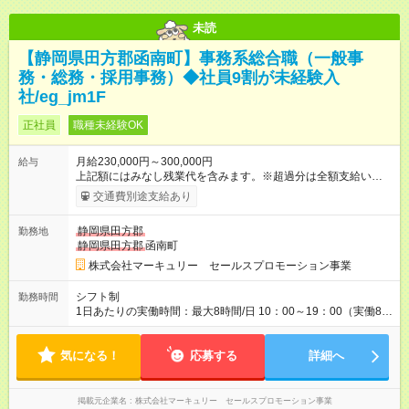
未読
【静岡県田方郡函南町】事務系総合職（一般事
務・総務・採用事務）◆社員9割が未経験入
社/eg_jm1F
正社員
職種未経験OK
月給230,000円～300,000円
給与
上記額にはみなし残業代を含みます。※超過分は全額支給いたし
ます。 みなし残業代 15,968円／月 みなし残業時間 10時間／月
交通費別途支給あり
※給与額は能力やスキルを考慮し、当社規定により決定します。
【試用期間】試用期間あり 試用期間の長さ：3ヶ月 雇用形態、
静岡県田方郡
勤務地
給与は本採用時と同じです。
静岡県田方郡
函南町
株式会社マーキュリー セールスプロモーション事業
シフト制
勤務時間
1日あたりの実働時間：最大8時間/日 10：00～19：00（実働8時
間） ※勤務地により、異なる場合あり
気になる！
応募する
詳細へ
掲載元企業名
株式会社マーキュリー セールスプロモーション事業