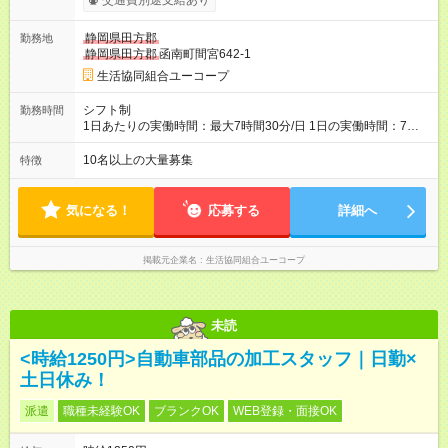
交通費別途支給あり
年齢給で着実に給与UP！＞ 成績や頑張りに応じての昇給とは別
に、年齢に応じて35歳までを目安に毎年必ず昇給していく年齢
静岡県田方郡
勤務地
給があります。もちろん中途入社の方も適用されます。 25歳／
静岡県田方郡
函南町間宮642-1
月給257，400円 30歳／月給285，400円 35歳／月給309，400
円 40歳／月給311，200円 【試用期間】試用期間あり 試用期間
生活協同組合ユーコープ
の長さ：2ヶ月 雇用形態、給与は本採用時と同じです。
シフト制
勤務時間
1日あたりの実働時間：最大7時間30分/日 1日の実働時間：7時
間30分 ＜シフト例＞ 9：15～17：45 11：30～20：00（横浜新
山下Cのみ） など ＜実質残業なし！＞ 平均残業は月11時間で、
10名以上の大量募集
特徴
1日30分ほど。ですが実働時間は8時間が一般的。ユーコープは7
時間30分なので、実質残業はありません。1分でも残業したら時
間外手当は100％支給します。
気になる！
応募する
詳細へ
掲載元企業名
生活協同組合ユーコープ
未読
<時給1250円>自動車部品の加工スタッフ｜日勤×
土日休み！
派遣
職種未経験OK
ブランクOK
WEB登録・面接OK