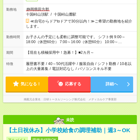
静岡県田方郡
勤務地
十国峠山頂駅
/
十国峠山麓駅
≪自宅からドアtoドアで30分以内！≫ご希望の勤務地を紹介
します。
お子さんの予定にも柔軟に調整可能です。 シフト例 9:00～
勤務時間
18:00（休憩60分） 7:00～16:00（休憩60分） 10:00～
19:00（休憩60分） ※Wワーク希望の方へ 今ご覧のお仕事で希
望する勤務時間と、もう1つのお仕事の勤務時間の合計が 週40
【現在も積極採用中！急募！】■2カ月～
期間
時間を超えなければOKです。
履歴書不要
/
40～50代活躍中
/
服装自由
/
シフト勤務
/
10名以
特徴
上の大量募集
/
電話対応なし
/
パソコンスキル不要
気になる！
応募する
詳細へ
掲載元企業名
日研トータルソーシング株式会社 メディカルケア事業部
未読
【土日祝休み】小学校給食の調理補助｜週3～OK