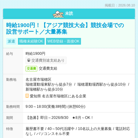
掲載日：2026.08.10
未読
時給1900円！【アジア競技大会】競技会場での
設営サポート／大量募集
派遣
職種未経験OK
WEB登録・面接OK
時給1900円
給与
交通費別途支給あり
交通費支給
交通費
名古屋市瑞穂区
勤務地
瑞穂運動場東駅から徒歩7分
/
瑞穂運動場西駅から徒歩10分
/
新瑞橋駅から徒歩10分
愛知県 名古屋市瑞穂区にある企業
9:00～18:00(実働:8時間) (休憩60分)
勤務時間
【急募】即日～2026/9/30 ★8月～OK！
期間
履歴書不要
/
40～50代活躍中
/
10名以上の大量募集
/
電話対応
特徴
なし
/
パソコンスキル不要