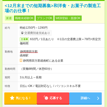
<12月末までの短期募集>和洋食・お菓子の製造工
場のお仕事！
派遣
職種未経験OK
ブランクOK
WEB登録・面接OK
時給1250円～1290円
給与
交通費別途支給あり
632円／1日あたり ※1日の交通費上限＝79円×所定労
交通費
働時間
静岡県田方郡
勤務地
函南駅
静岡県田方郡函南町にある企業
（実働8時間／休憩60分）
勤務時間
3カ月以上～長期
期間
日払いOK
/
電話対応なし
/
パソコンスキル不要
特徴
気になる！
応募する
詳細へ