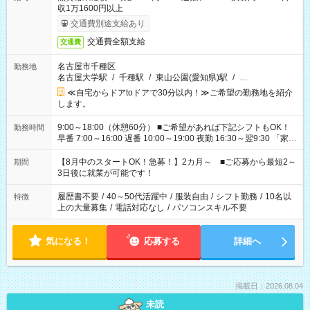
収1万1600円以上
交通費別途支給あり
交通費全額支給
交通費
名古屋市千種区
勤務地
名古屋大学駅
/
千種駅
/
東山公園(愛知県)駅
/
…
≪自宅からドアtoドアで30分以内！≫ご希望の勤務地を紹介
します。
9:00～18:00（休憩60分） ■ご希望があれば下記シフトもOK！
勤務時間
早番 7:00～16:00 遅番 10:00～19:00 夜勤 16:30～翌9:30 「家族
と休みを合わせたい」 「余裕を持って夕飯の準備がしたい」
「できれば残業はしたくない」 など、ご希望を教えてください
【8月中のスタートOK！急募！】2カ月～ ■ご応募から最短2～
期間
ね。 ※Wワーク希望の方へ 今ご覧のお仕事で希望する勤務時間
3日後に就業が可能です！
と、もう1つのお仕事の勤務時間。 合計で週40時間を超える場
合は応募できません。
履歴書不要
/
40～50代活躍中
/
服装自由
/
シフト勤務
/
10名以
特徴
上の大量募集
/
電話対応なし
/
パソコンスキル不要
気になる！
応募する
詳細へ
掲載日：2026.08.04
未読