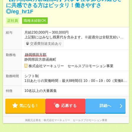
に共感できる方はピッタリ！働きやすさ
◎/eg_hr1F
正社員
職種未経験OK
月給230,000円～300,000円
給与
上記額にはみなし残業代を含みます。※超過分は全額支給いたし
ます。 みなし残業代 15,968円／月 みなし残業時間 10時間／月
交通費別途支給あり
※能力やスキルを考慮の上、当社規程により決定します。 ーー
ーーーーーーー 年に2回の昇給あり！ ーーーーーーーーー 半年
静岡県田方郡
勤務地
に1回の「年次昇給」があり、仕事での成果にあわせて昇給しま
静岡県田方群函南町
す。特に頑張っている人は、上長の裁量でさらにプラスの昇給
となることも。努力や成長が収入につながる環境です。 【試用
株式会社マーキュリー セールスプロモーション事業
期間】試用期間あり 試用期間の長さ：3ヶ月 雇用形態、給与は
本採用時と同じです。
シフト制
勤務時間
1日あたりの実働時間：最大8時間/日 10：00～19：00（実働8時
間） ※勤務地により異なります。 ーーーーーーーーーー 残業は
業界でも少なめ！ ーーーーーーーーーー 残業は月平均7.9時間。
10名以上の大量募集
特徴
家庭の事情で急用ができた場合などは、上長に相談して勤務時
間を調整することも可能です（11：00～20：00など）。
気になる！
応募する
詳細へ
掲載元企業名
株式会社マーキュリー セールスプロモーション事業