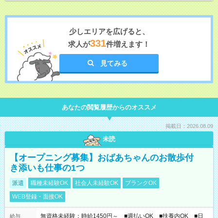
少しエリアを広げると、
331
求人が
件増えます！
見てみる
あなたの閲覧履歴からのオススメ
掲載日：2026.08.09
未読
【オープニング募集】おばあちゃんのお散歩付
き添いも仕事の1つ
派遣
職種未経験OK
社会人未経験OK
ブランクOK
WEB登録・面接OK
無資格未経験：時給1450円～ ■週払いOK ■扶養内OK ■日
給与