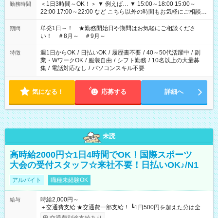
＜1日3時間～OK！＞ ▼ 例えば… ▼ 15:00～18:00 15:00～
勤務時間
22:00 17:00～22:00 など こちら以外の時間もお気軽にご相談く
ださい！
単発1日～！ ★勤務開始日や期間はお気軽にご相談くださ
期間
い！ ＃8月～ ＃9月～
週1日からOK
/
日払いOK
/
履歴書不要
/
40～50代活躍中
/
副
特徴
業・WワークOK
/
服装自由
/
シフト勤務
/
10名以上の大量募
集
/
電話対応なし
/
パソコンスキル不要
気になる！
応募する
詳細へ
未読
高時給2000円☆1日4時間でOK！国際スポーツ
大会の受付スタッフ☆来社不要！日払いOK♪/N1
アルバイト
職種未経験OK
時給2,000円～
給与
＋交通費支給 ★交通費一部支給！ ┗1日500円を超えた分は全額
支給！ ※往復500円以内の方は自己負担となります ★日払い