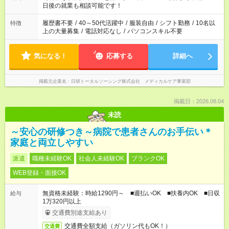
の方へ 今ご覧のお仕事で希望する勤務時間と、もう1つのお仕事
日後の就業も相談可能です！
の勤務時間。 合計で週40時間を超える場合は応募できません。
履歴書不要
/
40～50代活躍中
/
服装自由
/
シフト勤務
/
10名以
特徴
上の大量募集
/
電話対応なし
/
パソコンスキル不要
気になる！
応募する
詳細へ
掲載元企業名
日研トータルソーシング株式会社 メディカルケア事業部
掲載日：2026.08.04
未読
～安心の研修つき～病院で患者さんのお手伝い＊
家庭と両立しやすい
派遣
職種未経験OK
社会人未経験OK
ブランクOK
WEB登録・面接OK
無資格未経験：時給1290円～ ■週払いOK ■扶養内OK ■日収
給与
1万320円以上
交通費別途支給あり
交通費全額支給（ガソリン代もOK！）
交通費