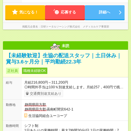
気になる！
応募する
詳細へ
掲載元企業名
日研トータルソーシング株式会社 メディカルケア事業部
未読
【未経験歓迎】生協の配送スタッフ｜土日休み｜
賞与3.6ヶ月分｜平均勤続22.3年
正社員
職種未経験OK
月給216,800円～311,200円
給与
◎時間外手当は100％別途支給します。月給257，400円で残業
11時間の場合、残業代は22，000円くらいのイメージです。 ＜
交通費別途支給あり
年齢給で着実に給与UP！＞ 成績や頑張りに応じての昇給とは別
に、年齢に応じて35歳までを目安に毎年必ず昇給していく年齢
静岡県田方郡
勤務地
給があります。もちろん中途入社の方も適用されます。 25歳／
静岡県田方郡
函南町間宮642-1
月給257，400円 30歳／月給285，400円 35歳／月給309，400
円 40歳／月給311，200円 【試用期間】試用期間あり 試用期間
生活協同組合ユーコープ
の長さ：2ヶ月 雇用形態、給与は本採用時と同じです。
シフト制
勤務時間
1日あたりの実働時間：最大7時間30分/日 1日の実働時間：7時