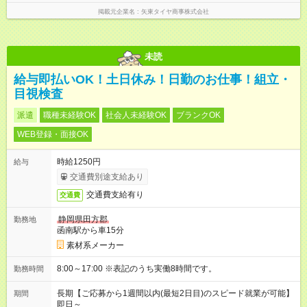
掲載元企業名
矢東タイヤ商事株式会社
未読
給与即払いOK！土日休み！日勤のお仕事！組立・
目視検査
派遣
職種未経験OK
社会人未経験OK
ブランクOK
WEB登録・面接OK
時給1250円
給与
交通費別途支給あり
交通費支給有り
交通費
静岡県田方郡
勤務地
函南駅から車15分
素材系メーカー
8:00～17:00 ※表記のうち実働8時間です。
勤務時間
長期【ご応募から1週間以内(最短2日目)のスピード就業が可能】
期間
即日～