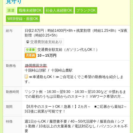
見守り
派遣
職種未経験OK
社会人未経験OK
ブランクOK
WEB登録・面接OK
日収2.6万円：時給1400円×8h＋残業割増（時給1.25×8h）+深夜
給与
割増（時給0.25×5h）
交通費別途支給あり
交通費全額支給（ガソリン代もOK！）
交通費
10～15万円
月収例
静岡県田方郡
勤務地
十国峠山頂駅
/
十国峠山麓駅
≪車通勤もOK！≫ご自宅近くでご希望の勤務地を紹介しま
す。
▽シフト例 ・16:30～翌9:30 ・16:30～翌10:30など ※慣れるま
勤務時間
での最初のうちは日勤からのスタート！ ※Wワーク希望の方へ
今ご覧のお仕事で希望する勤務時間と、もう1つのお仕事の勤務
時間。 合計で週40時間を超える場合は応募できません。
【8月中のスタートOK！急募！】2カ月～ ■ご応募から最短2～
期間
3日後に就業が可能です！
週1日からOK
/
履歴書不要
/
40～50代活躍中
/
服装自由
/
シフ
特徴
ト勤務
/
10名以上の大量募集
/
電話対応なし
/
パソコンスキル不
要