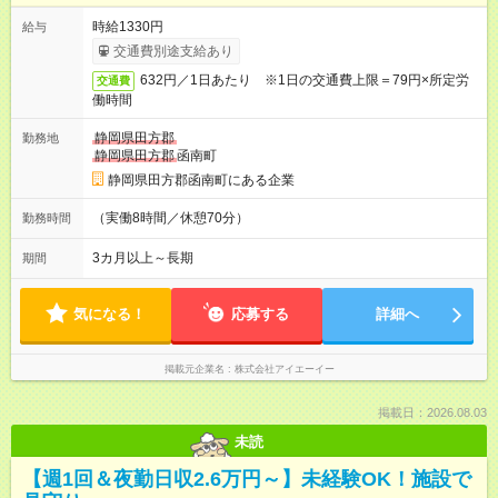
時給1330円
給与
交通費別途支給あり
632円／1日あたり ※1日の交通費上限＝79円×所定労
交通費
働時間
静岡県田方郡
勤務地
静岡県田方郡
函南町
静岡県田方郡函南町にある企業
（実働8時間／休憩70分）
勤務時間
3カ月以上～長期
期間
気になる！
応募する
詳細へ
掲載元企業名
株式会社アイエーイー
掲載日：2026.08.03
未読
【週1回＆夜勤日収2.6万円～】未経験OK！施設で