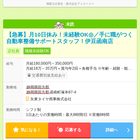
掲載元企業名
株式会社アイエーイー
未読
【急募】月10日休み！未経験OK◎／手に職がつく
自動車整備サポートスタッフ！伊豆函南店
正社員
職種未経験OK
月給180,000円～350,000円
給与
月給18万～35万円＋賞与年2回＋各種手当 ※年齢・経験・能力
を考慮のうえ、優遇いたします ※時間外(定時18:00以降)手当は
交通費別途支給あり
別途全額支給します。 ※試用期間1ヶ月／条件変更なし 【試用期
間】試用期間あり 試用期間の長さ：1ヶ月 雇用形態、給与は本
静岡県田方郡
勤務地
採用時と同じです。
静岡県田方郡
函南町塚本87-4
矢東タイヤ商事株式会社
シフト制
勤務時間
1日あたりの実働時間：最大8時間/日 ※実働8時間
気になる！
応募する
詳細へ