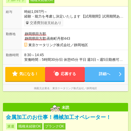
アルバイト
職種未経験OK
時給1,097円～
給与
経験・能力を考慮し決定いたします 【試用期間】試用期間あり
試用期間の長さ：3ヶ月 雇用形態、給与は本採用時と同じです。
交通費別途支給あり
静岡県田方郡
勤務地
静岡県田方郡
函南町丹那443
東京ケータリング株式会社／静岡地区
8:30～14:45
勤務時間
実働時間：5時間30分/日 休憩45分 平日 週3日～週5日勤務可能
な方
気になる！
応募する
詳細へ
掲載元企業名
東京ケータリング株式会社／静岡地区
未読
金属加工のお仕事！機械加工オペレーター！
派遣
職種未経験OK
ブランクOK