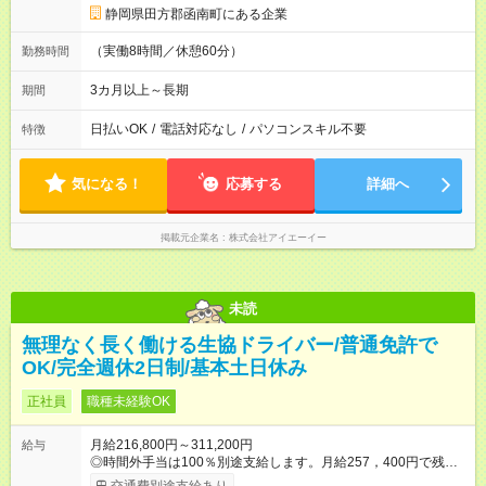
静岡県田方郡函南町にある企業
（実働8時間／休憩60分）
勤務時間
3カ月以上～長期
期間
日払いOK
/
電話対応なし
/
パソコンスキル不要
特徴
気になる！
応募する
詳細へ
掲載元企業名
株式会社アイエーイー
未読
無理なく長く働ける生協ドライバー/普通免許で
OK/完全週休2日制/基本土日休み
正社員
職種未経験OK
月給216,800円～311,200円
給与
◎時間外手当は100％別途支給します。月給257，400円で残業
11時間の場合、残業代は22，000円くらいのイメージです。 ＜