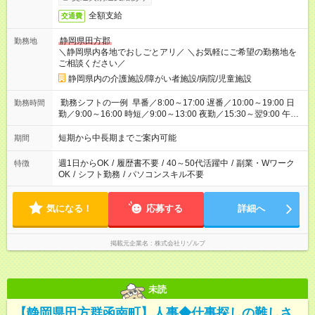
全額支給
交通費
静岡県田方郡
勤務地
＼静岡県内各地でおしごとアリ／ ＼お気軽にご希望の勤務地を
ご相談ください／
静岡県内の介護施設/障がい者施設/病院/児童施設
勤務シフトの一例 早番／8:00～17:00 遅番／10:00～19:00 日
勤務時間
勤／9:00～16:00 時短／9:00～13:00 夜勤／15:30～翌9:00 午後
勤務／12:00～21:00
短期から中長期までご案内可能
期間
週1日からOK
/
履歴書不要
/
40～50代活躍中
/
副業・Wワーク
特徴
OK
/
シフト勤務
/
パソコンスキル不要
気になる！
応募する
詳細へ
掲載元企業名
株式会社リゾルブ
未読
【静岡県田方群函南町】人事◆仕事探しの難しさ