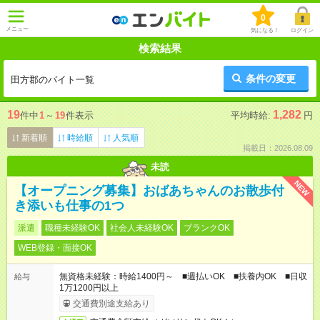
0
メニュー
気になる！
ログイン
検索結果
条件の変更
田方郡のバイト一覧
19
1,282
件中
1
～
19
件表示
平均時給:
円
新着順
時給順
人気順
掲載日：2026.08.09
未読
NEW
【オープニング募集】おばあちゃんのお散歩付
き添いも仕事の1つ
派遣
職種未経験OK
社会人未経験OK
ブランクOK
WEB登録・面接OK
無資格未経験：時給1400円～ ■週払いOK ■扶養内OK ■日収
給与
1万1200円以上
交通費別途支給あり