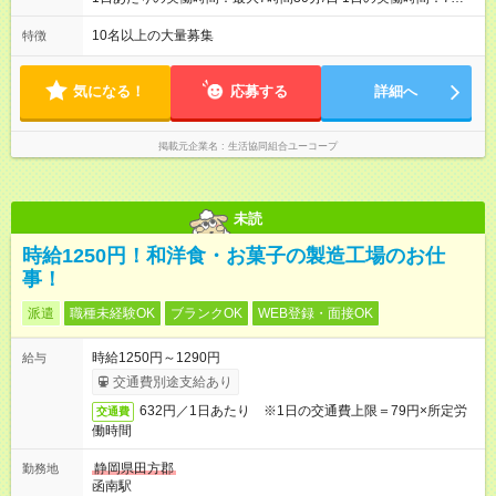
間30分 ＜シフト例＞ 9：15～17：45 11：30～20：00（横浜新
山下Cのみ） など ＜実質残業なし！＞ 平均残業は月11時間で、
10名以上の大量募集
特徴
1日30分ほど。ですが実働時間は8時間が一般的。ユーコープは7
時間30分なので、実質残業はありません。1分でも残業したら時
間外手当は100％支給します。
気になる！
応募する
詳細へ
掲載元企業名
生活協同組合ユーコープ
未読
時給1250円！和洋食・お菓子の製造工場のお仕
事！
派遣
職種未経験OK
ブランクOK
WEB登録・面接OK
時給1250円～1290円
給与
交通費別途支給あり
632円／1日あたり ※1日の交通費上限＝79円×所定労
交通費
働時間
静岡県田方郡
勤務地
函南駅