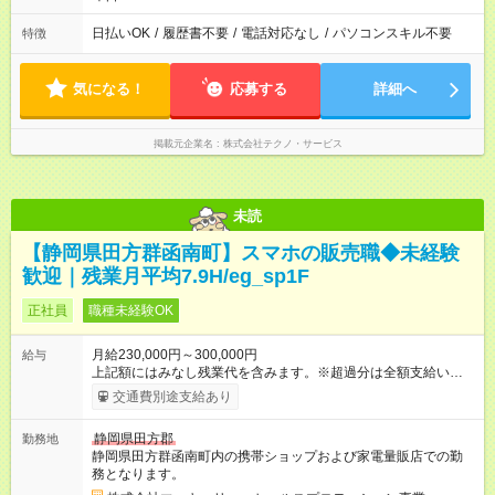
日払いOK
/
履歴書不要
/
電話対応なし
/
パソコンスキル不要
特徴
気になる！
応募する
詳細へ
掲載元企業名
株式会社テクノ・サービス
未読
【静岡県田方群函南町】スマホの販売職◆未経験
歓迎｜残業月平均7.9H/eg_sp1F
正社員
職種未経験OK
月給230,000円～300,000円
給与
上記額にはみなし残業代を含みます。※超過分は全額支給いたし
ます。 みなし残業代 15,968円／月 みなし残業時間 10時間／月
交通費別途支給あり
※能力やスキルを考慮の上、当社規程により決定します。 ＜1人
ひとりの成長・頑張りを評価＞ 毎年半期ごとに 評価制度を実施
静岡県田方郡
勤務地
しています。 ビジネスマナーやコンプライアンスなどの 項目ご
静岡県田方群函南町内の携帯ショップおよび家電量販店での勤
とに目標を設定。 多くの社員が目標を達成した上で、 ベースア
務となります。
ップも叶えています。 1人ひとりの成長や頑張りに対しても し