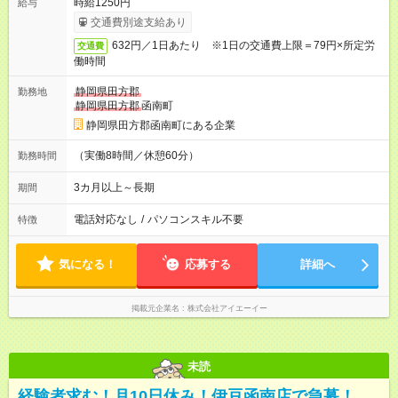
時給1250円
給与
交通費別途支給あり
632円／1日あたり ※1日の交通費上限＝79円×所定労
交通費
働時間
静岡県田方郡
勤務地
静岡県田方郡
函南町
静岡県田方郡函南町にある企業
（実働8時間／休憩60分）
勤務時間
3カ月以上～長期
期間
電話対応なし
/
パソコンスキル不要
特徴
気になる！
応募する
詳細へ
掲載元企業名
株式会社アイエーイー
未読
経験者求む！月10日休み！伊豆函南店で急募！