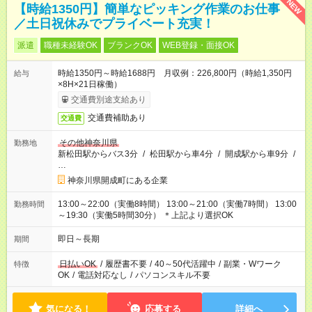
NEW
【時給1350円】簡単なピッキング作業のお仕事
／土日祝休みでプライベート充実！
派遣
職種未経験OK
ブランクOK
WEB登録・面接OK
時給1350円～時給1688円 月収例：226,800円（時給1,350円
給与
×8H×21日稼働）
交通費別途支給あり
交通費補助あり
交通費
その他神奈川県
勤務地
新松田駅からバス3分
/
松田駅から車4分
/
開成駅から車9分
/
…
神奈川県開成町にある企業
13:00～22:00（実働8時間） 13:00～21:00（実働7時間） 13:00
勤務時間
～19:30（実働5時間30分） ＊上記より選択OK
即日～長期
期間
日払いOK
/
履歴書不要
/
40～50代活躍中
/
副業・Wワーク
特徴
OK
/
電話対応なし
/
パソコンスキル不要
気になる！
応募する
詳細へ