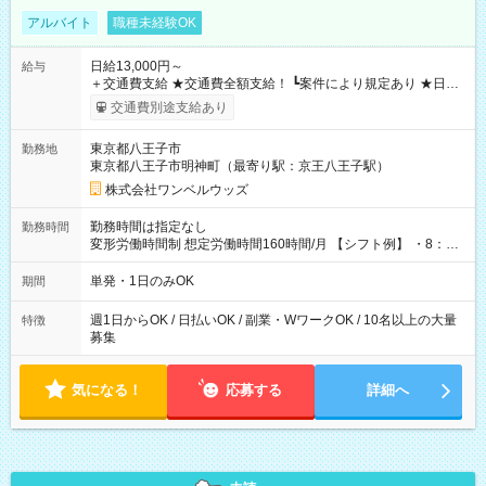
アルバイト
職種未経験OK
日給13,000円～
給与
＋交通費支給 ★交通費全額支給！ ┗案件により規定あり ★日払
いOK！（規定あり） ┗働いたその日に現金GET♪ お仕事後はコ
交通費別途支給あり
ンビニATMから 日払い分を引き落とせます！ 【試用期間】試
用期間なし
東京都八王子市
勤務地
東京都八王子市明神町（最寄り駅：京王八王子駅）
株式会社ワンベルウッズ
勤務時間は指定なし
勤務時間
変形労働時間制 想定労働時間160時間/月 【シフト例】 ・8：00
～21：00
単発・1日のみOK
期間
週1日からOK / 日払いOK / 副業・WワークOK / 10名以上の大量
特徴
募集
気になる！
応募する
詳細へ