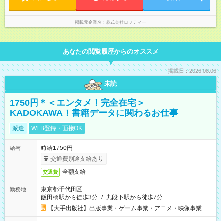
掲載元企業名
株式会社ロフティー
あなたの閲覧履歴からのオススメ
掲載日：2026.08.06
未読
1750円＊＜エンタメ！完全在宅＞
KADOKAWA！書籍データに関わるお仕事
派遣
WEB登録・面接OK
時給1750円
給与
交通費別途支給あり
全額支給
交通費
東京都千代田区
勤務地
飯田橋駅から徒歩3分
/
九段下駅から徒歩7分
【大手出版社】出版事業・ゲーム事業・アニメ・映像事業