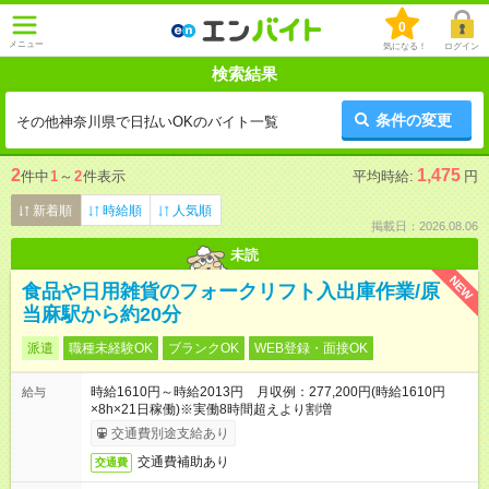
0
メニュー
気になる！
ログイン
検索結果
条件の変更
その他神奈川県で日払いOKのバイト一覧
2
1,475
件中
1
～
2
件表示
平均時給:
円
新着順
時給順
人気順
掲載日：2026.08.06
未読
NEW
食品や日用雑貨のフォークリフト入出庫作業/原
当麻駅から約20分
派遣
職種未経験OK
ブランクOK
WEB登録・面接OK
時給1610円～時給2013円 月収例：277,200円(時給1610円
給与
×8h×21日稼働)※実働8時間超えより割増
交通費別途支給あり
交通費補助あり
交通費