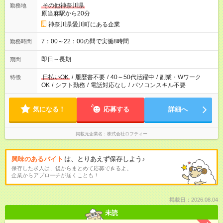
その他神奈川県
勤務地
原当麻駅から20分
神奈川県愛川町にある企業
7：00～22：00の間で実働8時間
勤務時間
即日～長期
期間
日払いOK
/
履歴書不要
/
40～50代活躍中
/
副業・Wワーク
特徴
OK
/
シフト勤務
/
電話対応なし
/
パソコンスキル不要
気になる！
応募する
詳細へ
掲載元企業名
株式会社ロフティー
興味のあるバイト
は、とりあえず保存しよう♪
保存した求人は、後からまとめて応募できるよ。
企業からアプローチが届くことも！
掲載日：2026.08.04
未読