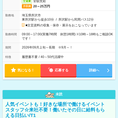
全額支給
交通費
20～25万円
月収例
埼玉県所沢市
勤務地
東所沢駅から徒歩10分
/
所沢駅から民間バス12分
■文芸資料の収集・保存・展示をおこなっています
09:00～17:00(実働7時間 休憩1時間) ※10時～18時もご相談OK
勤務時間
です！
2026年09月上旬～長期 ※9月～！
期間
履歴書不要
/
40～50代活躍中
特徴
気になる！
応募する
詳細へ
未読
人気イベントも！好きな場所で働けるイベント
スタッフ☆来社不要！働いたその日に給料もら
える日払い/T1