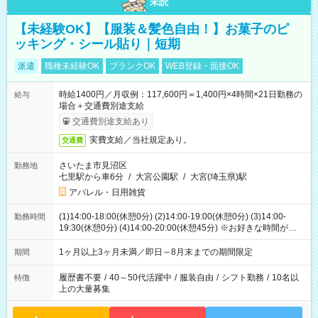
未読
【未経験OK】【服装＆髪色自由！】お菓子のピ
ッキング・シール貼り｜短期
派遣
職種未経験OK
ブランクOK
WEB登録・面接OK
時給1400円／月収例：117,600円＝1,400円×4時間×21日勤務の
給与
場合＋交通費別途支給
交通費別途支給あり
実費支給／当社規定あり。
交通費
さいたま市見沼区
勤務地
七里駅から車6分
/
大宮公園駅
/
大宮(埼玉県)駅
アパレル・日用雑貨
(1)14:00-18:00(休憩0分) (2)14:00-19:00(休憩0分) (3)14:00-
勤務時間
19:30(休憩0分) (4)14:00-20:00(休憩45分) ※お好きな時間が選べ
ます
1ヶ月以上3ヶ月未満／即日～8月末までの期間限定
期間
履歴書不要
/
40～50代活躍中
/
服装自由
/
シフト勤務
/
10名以
特徴
上の大量募集