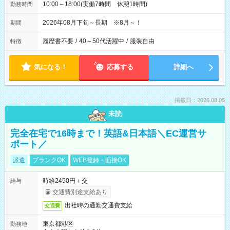
10:00～18:00(実働7時間 休憩1時間)
勤務時間
2026年08月下旬～長期 ※8月～！
期間
履歴書不要
/
40～50代活躍中
/
服装自由
特徴
気になる！
応募する
詳細へ
掲載日：2026.08.05
未読
完全在宅で16時まで！英語&日本語＼EC運営サ
ポート／
派遣
ブランクOK
WEB登録・面接OK
時給2450円＋交
給与
交通費別途支給あり
出社時の通勤交通費支給
交通費
東京都港区
勤務地