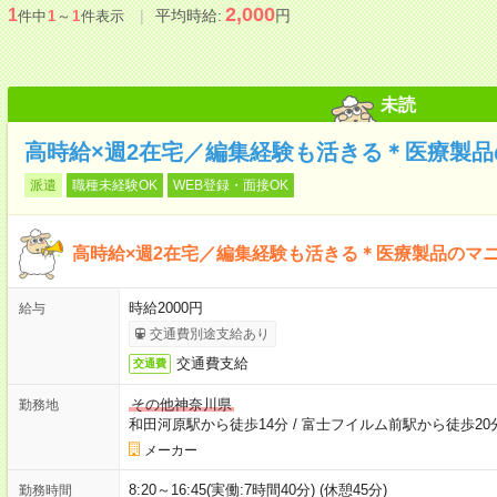
2,000
1
平均時給:
円
件中
1
～
1
件表示
未読
高時給×週2在宅／編集経験も活きる＊医療製
派遣
職種未経験OK
WEB登録・面接OK
高時給×週2在宅／編集経験も活きる＊医療製品のマ
時給2000円
給与
交通費別途支給あり
交通費支給
交通費
その他神奈川県
勤務地
和田河原駅から徒歩14分
/
富士フイルム前駅から徒歩20
メーカー
8:20～16:45(実働:7時間40分) (休憩45分)
勤務時間