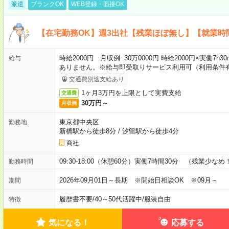
派遣
ブランクOK
WEB登録・面接OK
【在宅勤務OK】週3出社【残業ほぼ無し】【就業時
時給2000円 月収例 30万0000円 時給2000円×実働7
給与
ありません。※給与即受取りサービス利用可（利用条件
交通費別途支給あり
1ヶ月3万円を上限として実費支給
交通費
30万円～
月収例
東京都中央区
勤務地
新橋駅から徒歩8分
/
汐留駅から徒歩4分
商社
09:30-18:00（休憩60分）実働7時間30分 （残業少なめ
勤務時間
2026年09月01日～長期 ※開始日相談OK ※09月～
期間
履歴書不要
/
40～50代活躍中
/
服装自由
特徴
気になる！
応募する