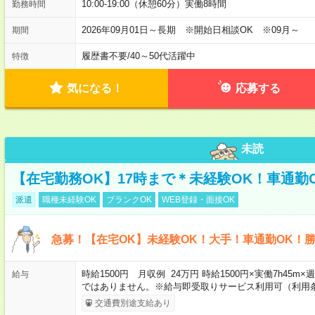
10:00-19:00（休憩60分）実働8時間
勤務時間
2026年09月01日～長期 ※開始日相談OK ※09月～
期間
履歴書不要
/
40～50代活躍中
特徴
気になる！
応募する
未読
【在宅勤務OK】17時まで＊未経験OK！車通勤
派遣
職種未経験OK
ブランクOK
WEB登録・面接OK
急募！【在宅OK】未経験OK！大手！車通勤OK！
時給1500円 月収例 24万円 時給1500円×実働7h45m
給与
ではありません。※給与即受取りサービス利用可（利用
交通費別途支給あり