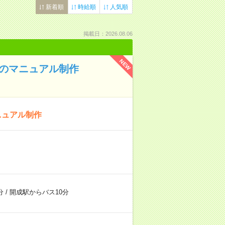
新着順
時給順
人気順
掲載日：2026.08.06
NEW
品のマニュアル制作
ニュアル制作
分
/
開成駅からバス10分