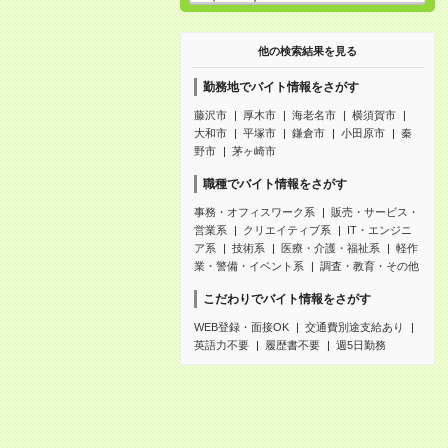
他の検索結果を見る
勤務地でバイト情報をさがす
藤沢市
厚木市
海老名市
横須賀市
大和市
平塚市
鎌倉市
小田原市
秦
野市
茅ヶ崎市
職種でバイト情報をさがす
事務・オフィスワーク系
販売・サービス・
営業系
クリエイティブ系
IT・エンジニ
ア系
技術系
医療・介護・福祉系
軽作
業・警備・イベント系
調査・教育・その他
こだわりでバイト情報をさがす
WEB登録・面接OK
交通費別途支給あり
英語力不要
履歴書不要
週5日勤務