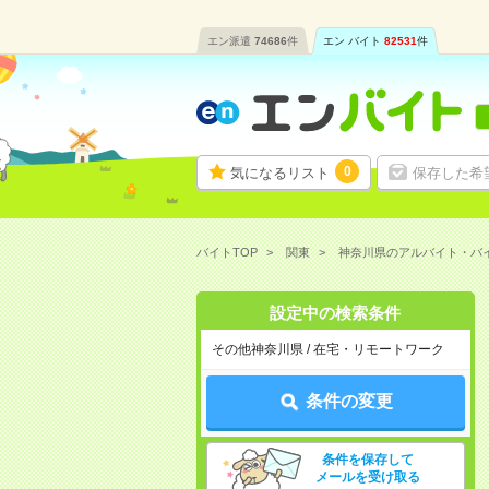
エン派遣
74686
件
エン バイト
82531
件
0
気になるリスト
保存した希
バイトTOP
関東
神奈川県のアルバイト・バ
設定中の検索条件
その他神奈川県 / 在宅・リモートワーク
条件の変更
条件を保存して
メールを受け取る