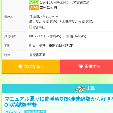
1ヶ月3万円を上限として実費支給
交通費
20～25万円
月収例
茨城県ひたちなか市
勤務地
勝田駅から徒歩16分
/
工機前駅から徒歩22分
総合商社
08:30-17:00（休憩45分）実働7時間45分
勤務時間
即日～長期 ※開始日相談OK
期間
履歴書不要
特徴
気になる！
応募する
未読
マニュアル通りに簡単WORK◆未経験から好き
OK◎試験監督
アルバイト
職種未経験OK