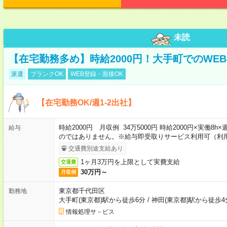
未読
【在宅勤務多め】時給2000円！大手町でのWE
派遣
ブランクOK
WEB登録・面接OK
【在宅勤務OK/週1-2出社】
時給2000円 月収例 34万5000円 時給2000円×実働8
給与
のではありません。※給与即受取りサービス利用可（利
交通費別途支給あり
1ヶ月3万円を上限として実費支給
交通費
30万円～
月収例
東京都千代田区
勤務地
大手町(東京都)駅から徒歩6分
/
神田(東京都)駅から徒歩4
情報処理サ－ビス