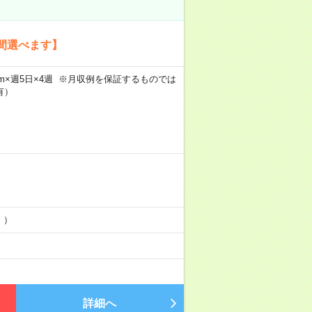
間選べます】
h30m×週5日×4週 ※月収例を保証するものでは
有）
！）
詳細へ