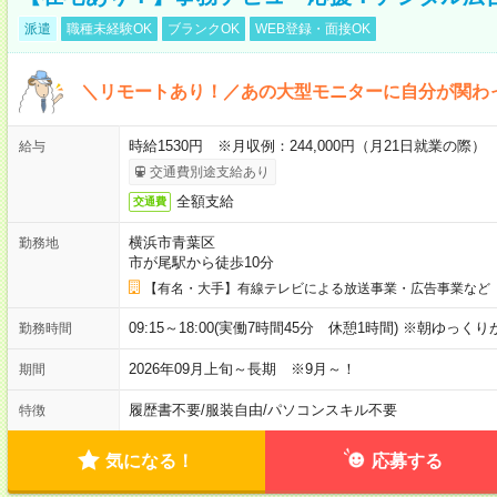
派遣
職種未経験OK
ブランクOK
WEB登録・面接OK
＼リモートあり！／あの大型モニターに自分が関わ
時給1530円 ※月収例：244,000円（月21日就業の際）
給与
交通費別途支給あり
全額支給
交通費
横浜市青葉区
勤務地
市が尾駅から徒歩10分
【有名・大手】有線テレビによる放送事業・広告事業など
09:15～18:00(実働7時間45分 休憩1時間) ※朝ゆっく
勤務時間
2026年09月上旬～長期 ※9月～！
期間
履歴書不要
/
服装自由
/
パソコンスキル不要
特徴
気になる！
応募する