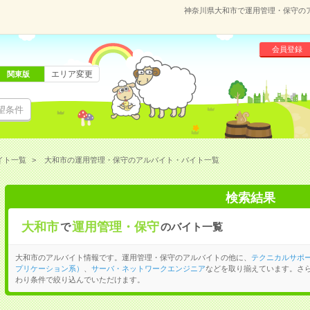
神奈川県大和市で運用管理・保守の
会員登録
エリア変更
関東版
望条件
イト一覧
大和市の運用管理・保守のアルバイト・バイト一覧
検索結果
大和市
運用管理・保守
で
のバイト一覧
大和市のアルバイト情報です。運用管理・保守のアルバイトの他に、
テクニカルサポ
プリケーション系）
、
サーバ・ネットワークエンジニア
などを取り揃えています。さ
わり条件で絞り込んでいただけます。