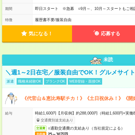
即日スタート ※急募 ○9月～、10月～スタートもご相
期間
履歴書不要
/
服装自由
特徴
気になる！
応募する
未読
＼週1～2日在宅／服装自由でOK！グルメサイ
派遣
職種未経験OK
ブランクOK
WEB登録・面接OK
《代官山＆恵比寿駅チカ！》《土日祝休み！》《開
時給1,600円【月収例】約288,000円（時給1,600円×実働8
給与
交通費別途支給あり
○通勤交通費の支給あり（当社規定による）
交通費
25～30万円
月収例