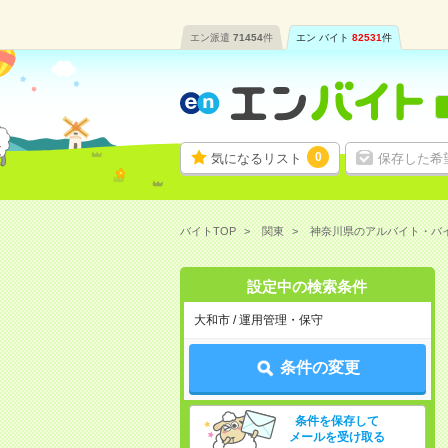
エン派遣
71454
件
エン バイト
82531
件
0
気になるリスト
保存した希
バイトTOP
関東
神奈川県のアルバイト・バ
設定中の検索条件
大和市 / 運用管理・保守
条件の変更
条件を保存して
メールを受け取る