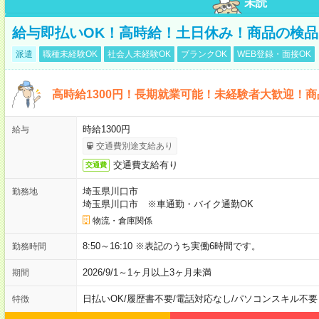
未読
給与即払いOK！高時給！土日休み！商品の検品
派遣
職種未経験OK
社会人未経験OK
ブランクOK
WEB登録・面接OK
高時給1300円！長期就業可能！未経験者大歓迎！
時給1300円
給与
交通費別途支給あり
交通費支給有り
交通費
埼玉県川口市
勤務地
埼玉県川口市 ※車通勤・バイク通勤OK
物流・倉庫関係
8:50～16:10 ※表記のうち実働6時間です。
勤務時間
2026/9/1～1ヶ月以上3ヶ月未満
期間
日払いOK
/
履歴書不要
/
電話対応なし
/
パソコンスキル不要
特徴