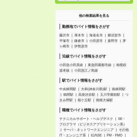
他の検索結果を見る
勤務地でバイト情報をさがす
藤沢市
厚木市
海老名市
横須賀市
平塚市
鎌倉市
小田原市
秦野市
茅
ヶ崎市
伊勢原市
沿線でバイト情報をさがす
小田急小田原線
東急田園都市線
相模鉄
道本線
小田急江ノ島線
駅でバイト情報をさがす
中央林間駅
大和(神奈川県)駅
南林間駅
鶴間駅
高座渋谷駅
玉川学園前駅
つ
きみ野駅
桜ケ丘駅
相模大塚駅
職種でバイト情報をさがす
テクニカルサポート・ヘルプデスク
SE・
プログラマ（ビジネスアプリケーション系）
サーバ・ネットワークエンジニア
その他
IT・エンジニア系
社内SE
PM・PMO