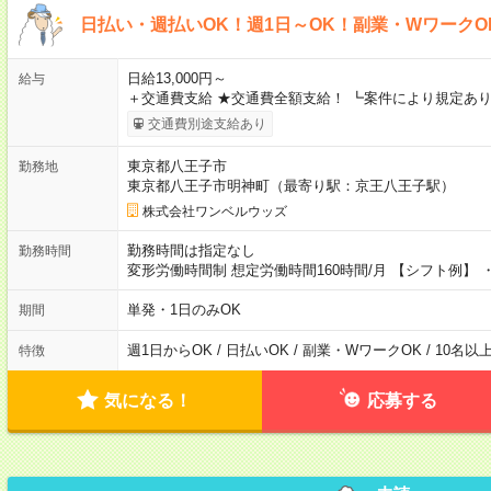
日払い・週払いOK！週1日～OK！副業・WワークO
日給13,000円～
給与
＋交通費支給 ★交通費全額支給！ ┗案件により規定あり
交通費別途支給あり
東京都八王子市
勤務地
東京都八王子市明神町（最寄り駅：京王八王子駅）
株式会社ワンベルウッズ
勤務時間は指定なし
勤務時間
変形労働時間制 想定労働時間160時間/月 【シフト例】 ・8
単発・1日のみOK
期間
週1日からOK / 日払いOK / 副業・WワークOK / 10名
特徴
気になる！
応募する