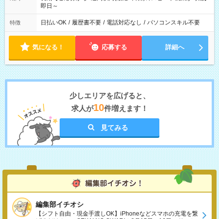
即日～
日払いOK
/
履歴書不要
/
電話対応なし
/
パソコンスキル不要
特徴
気になる！
応募する
詳細へ
少しエリアを広げると、
10
求人が
件増えます！
見てみる
編集部イチオシ
【シフト自由・現金手渡しOK】iPhoneなどスマホの充電を繋