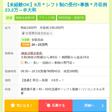
【未経験OK】8月＊シフト制の受付×事務＊月収例
23.2万～＠大和
派遣
職種未経験OK
ブランクOK
WEB登録・面接OK
時給1600円 月収例 248,000円
給与
交通費別途支給あり
全額支給
交通費
20～25万円
月収例
神奈川県大和市
勤務地
大和(神奈川県)駅から車8分
/
鶴間駅から徒歩24分
早い・安い・信頼の＜車検の専門店＞
09:30～18:15(実働7時間45分 休憩1時間)
勤務時間
【急募】即日～長期 ※8月～！
期間
履歴書不要
/
40～50代活躍中
/
シフト勤務
/
パソコンスキル不
特徴
要
気になる！
応募する
詳細へ