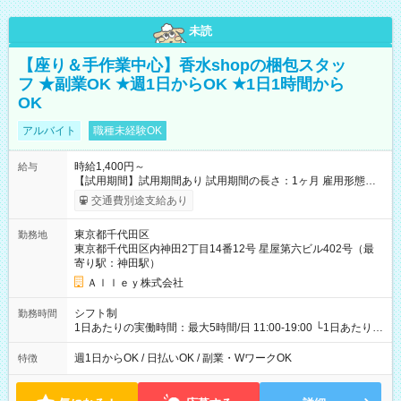
未読
【座り＆手作業中心】香水shopの梱包スタッ
フ ★副業OK ★週1日からOK ★1日1時間から
OK
アルバイト
職種未経験OK
時給1,400円～
給与
【試用期間】試用期間あり 試用期間の長さ：1ヶ月 雇用形態、
給与は本採用時と同じです。
交通費別途支給あり
東京都千代田区
勤務地
東京都千代田区内神田2丁目14番12号 星屋第六ビル402号（最
寄り駅：神田駅）
Ａｌｌｅｙ株式会社
シフト制
勤務時間
1日あたりの実働時間：最大5時間/日 11:00-19:00 └1日あたりの
実働時間：1-5時間 └上記の時間帯内であれば、いつでも勤務可
能！ └平日・土曜日の中で、お好きな曜日でご勤務いただけま
週1日からOK / 日払いOK / 副業・WワークOK
特徴
す！ 【シフト例】 ・11:00～14:00 ・16:30～19:00 ・13:00～
18:00 などのように、自由な働き方が可能なお仕事です！