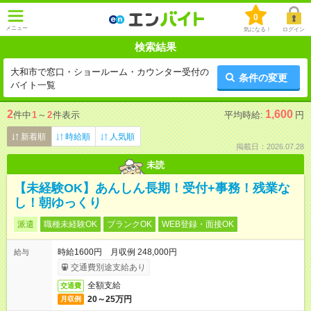
0
メニュー
気になる！
ログイン
検索結果
大和市で窓口・ショールーム・カウンター受付の
条件の変更
バイト一覧
2
1,600
件中
1
～
2
件表示
平均時給:
円
新着順
時給順
人気順
掲載日：2026.07.28
未読
【未経験OK】あんしん長期！受付+事務！残業な
し！朝ゆっくり
派遣
職種未経験OK
ブランクOK
WEB登録・面接OK
時給1600円 月収例 248,000円
給与
交通費別途支給あり
全額支給
交通費
20～25万円
月収例