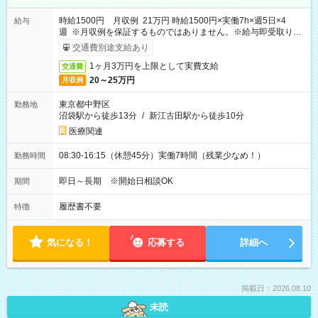
時給1500円 月収例 21万円 時給1500円×実働7h×週5日×4
給与
週 ※月収例を保証するものではありません。※給与即受取りサ
ービス利用可（利用条件有）
交通費別途支給あり
1ヶ月3万円を上限として実費支給
交通費
20～25万円
月収例
東京都中野区
勤務地
沼袋駅から徒歩13分
/
新江古田駅から徒歩10分
医療関連
08:30-16:15（休憩45分）実働7時間（残業少なめ！）
勤務時間
即日～長期 ※開始日相談OK
期間
履歴書不要
特徴
気になる！
応募する
詳細へ
掲載日：2026.08.10
未読