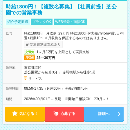
時給1800円！【複数名募集】【社員前提】芝公
園での営業事務
紹介予定派遣
ブランクOK
WEB登録・面接OK
時給1800円 月収例 29万円 時給1800円×実働7h45m×週5日×4
給与
週+残業10h ※月収例を保証するものではありません。
交通費別途支給あり
1ヶ月3万円を上限として実費支給
交通費
25～30万円
月収例
東京都港区
勤務地
芝公園駅から徒歩3分
/
赤羽橋駅から徒歩5分
サ－ビス
08:50-17:35（休憩60分）実働7時間45分
勤務時間
2026年09月01日～長期 ※開始日相談OK ※9月～！
期間
気になる！
応募する
詳細へ