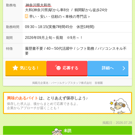
神奈川県大和市
勤務地
大和(神奈川県)駅から車8分
/
鶴間駅から徒歩24分
早い・安い・信頼の＜車検の専門店＞
09:30～18:15(実働7時間45分 休憩1時間)
勤務時間
2026年09月上旬～長期 ※9月～！
期間
履歴書不要
/
40～50代活躍中
/
シフト勤務
/
パソコンスキル不
特徴
要
気になる！
応募する
詳細へ
掲載元企業名
パーソルテンプスタッフ株式会社 首都圏
興味のあるバイト
は、とりあえず保存しよう♪
保存した求人は、後からまとめて応募できるよ。
企業からアプローチが届くことも！
掲載日：2026.07.28
未読