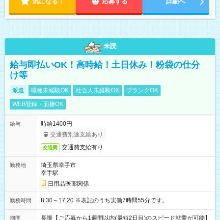
気になる！
応募する
詳細へ
未読
給与即払いOK！高時給！土日休み！粉袋の仕分
け等
派遣
職種未経験OK
社会人未経験OK
ブランクOK
WEB登録・面接OK
時給1400円
給与
交通費別途支給あり
交通費支給有り
交通費
埼玉県幸手市
勤務地
幸手駅
日用品医薬関係
8:30～17:20 ※表記のうち実働7時間55分です。
勤務時間
長期【ご応募から1週間以内(最短2日目)のスピード就業が可能】
期間