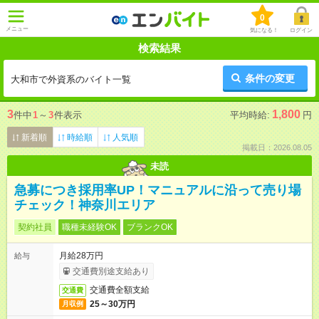
0
メニュー
気になる！
ログイン
検索結果
条件の変更
大和市で外資系のバイト一覧
3
1,800
件中
1
～
3
件表示
平均時給:
円
新着順
時給順
人気順
掲載日：2026.08.05
未読
急募につき採用率UP！マニュアルに沿って売り場
チェック！神奈川エリア
契約社員
職種未経験OK
ブランクOK
月給28万円
給与
交通費別途支給あり
交通費全額支給
交通費
25～30万円
月収例