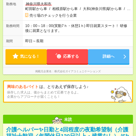
神奈川県大和市
勤務地
町田駅から車
/
相模原駅から車
/
大和(神奈川県)駅から車
/
…
売り場のチェックを行う企業
10：00～18：00(実動7ｈ・休憩1ｈ) 即日就業スタート！ 研修
勤務時間
後に就業となります。
即日～長期
期間
気になる！
応募する
詳細へ
掲載元企業名
株式会社ガイアコミュニケーションズ
興味のあるバイト
は、とりあえず保存しよう♪
保存した求人は、後からまとめて応募できるよ。
企業からアプローチが届くことも！
未読
介護ヘルパー✨日勤と4回程度の夜勤希望制（介護