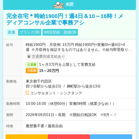
未読
完全在宅＊時給1900円！週4日＆10～16時！メ
ディアコンサル企業で事務アシ
派遣
ブランクOK
WEB登録・面接OK
時給1900円 月収例 15万円 時給1900円×実働5h×週4日×4
給与
週 ※月収例を保証するものではありません。※給与即受取りサ
ービス利用可（利用条件有）
交通費別途支給あり
1ヶ月3万円を上限として実費支給
交通費
15～20万円
月収例
東京都千代田区
勤務地
四ツ谷駅から徒歩2分
/
麹町駅から徒歩13分
コンサルタント・シンクタンク
10:00-16:00（休憩60分）実働5時間（残業少なめ！）
勤務時間
2026年09月01日～長期 ※開始日相談OK ※9月～！
期間
履歴書不要
/
服装自由
特徴