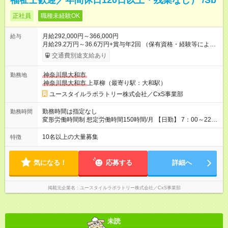
福祉士歓迎／年間休日120日以上・残業なし） /Sb
正社員
職種未経験OK
月給292,000円～366,000円
給与
月給29.2万円～36.6万円+賞与年2回 （保有資格・経験等により
変動） 【無資格の方の入社後のモデル月収】 ［入社］ 無資
交通費別途支給あり
格・未経験／月収22.9万円 ［半年～1年］ 実務者研修取得／
月収26万円 ［入社3年］ エリアリーダー・介護福祉士／月収
神奈川県大和市
勤務地
30.2万円 ［入社3年目以降］ ジュニアコーディネー／月収
神奈川県大和市
上草柳（最寄り駅：大和駅）
36.6万円以上 ※経験・能力等を考慮。 【試用期間】試用期間あ
り 試用期間の長さ：2ヶ月 雇用形態、給与は本採用時と同じで
ユースタイルラボラトリー株式会社／CxS事業部
す。
勤務時間は指定なし
勤務時間
変形労働時間制 想定労働時間150時間/月 【日勤】 7：00～22：
00の間で7.5時間勤務／休憩1時間 【夜勤】 17：00～翌10：00
の15時間勤務／休憩２時間 ※勤務時間は各施設のシフトによる
10名以上の大量募集
特徴
シフト制 ※夜勤時は手当も別途支給 ◎残業ほぼなし（月平均5時
間程度）
気になる！
応募する
詳細へ
掲載元企業名
ユースタイルラボラトリー株式会社／CxS事業部
未読