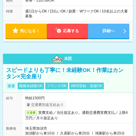
単発・1日のみOK
期間
週1日からOK / 日払いOK / 副業・WワークOK / 10名以上の大量
特徴
募集
気になる！
応募する
詳細へ
未読
スピードよりも丁寧に！未経験OK！作業はカン
タン×完全座り
派遣
職種未経験OK
ブランクOK
WEB登録・面接OK
時給1500円
給与
交通費別途支給あり
実費支給／当社規定あり。通勤交通費実費支払／上限4
交通費
万円／月※規定あり
埼玉県加須市
勤務地
加須駅から車10分
/
久喜駅から車20分
/
鴻巣駅から車20分