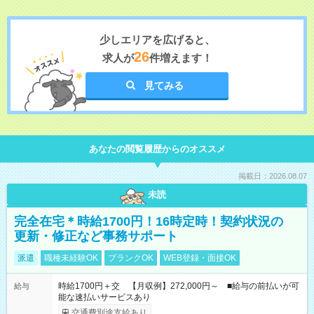
少しエリアを広げると、
26
求人が
件増えます！
見てみる
あなたの閲覧履歴からのオススメ
掲載日：2026.08.07
未読
完全在宅＊時給1700円！16時定時！契約状況の
更新・修正など事務サポート
派遣
職種未経験OK
ブランクOK
WEB登録・面接OK
時給1700円＋交 【月収例】272,000円～ ■給与の前払いが可
給与
能な速払いサービスあり
交通費別途支給あり