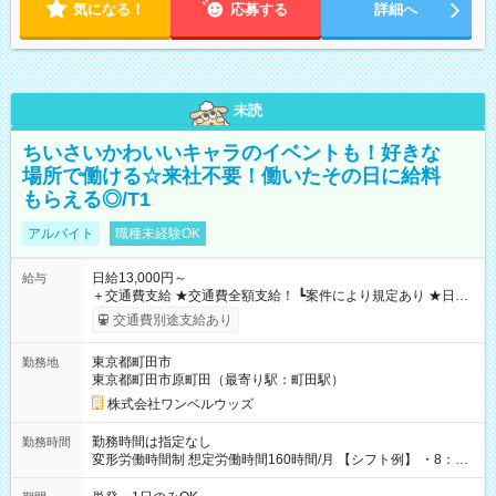
気になる！
応募する
詳細へ
未読
ちいさいかわいいキャラのイベントも！好きな
場所で働ける☆来社不要！働いたその日に給料
もらえる◎/T1
アルバイト
職種未経験OK
日給13,000円～
給与
＋交通費支給 ★交通費全額支給！ ┗案件により規定あり ★日払
いOK！（規定あり） ┗働いたその日に現金GET♪ お仕事後はコ
交通費別途支給あり
ンビニATMから 日払い分を引き落とせます！ 【試用期間】試
用期間なし
東京都町田市
勤務地
東京都町田市原町田（最寄り駅：町田駅）
株式会社ワンベルウッズ
勤務時間は指定なし
勤務時間
変形労働時間制 想定労働時間160時間/月 【シフト例】 ・8：00
～21：00