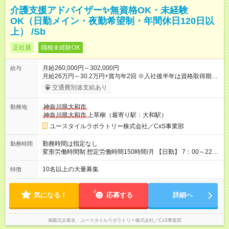
介護支援アドバイザー✨無資格OK・未経験
OK（日勤メイン・夜勤希望制・年間休日120日以
上） /Sb
正社員
職種未経験OK
月給260,000円～302,000円
給与
月給26万円～30.2万円+賞与年2回 ※入社後半年は資格取得期間
として研修月給22.9万円～になる場合がございます。 （保有資
交通費別途支給あり
格・経験等により変動） 【入社後のモデル月収】 ［入社］ 無
資格・未経験／月収22.9万円 ［半年～1年］ 実務者研修取得
神奈川県大和市
勤務地
／月収26万円 ［入社3年］ エリアリーダー・介護福祉士／月
神奈川県大和市
上草柳（最寄り駅：大和駅）
収30.2万円 ［入社3年目以降］ ジュニアコーディネー／月収
36.6万円以上 ※経験・能力等を考慮。 【試用期間】試用期間あ
ユースタイルラボラトリー株式会社／CxS事業部
り 試用期間の長さ：2ヶ月 雇用形態、給与は本採用時と同じで
す。
勤務時間は指定なし
勤務時間
変形労働時間制 想定労働時間150時間/月 【日勤】 7：00～22：
00の間で7.5時間勤務／休憩1時間 【夜勤】 17：00～翌10：00
の15時間勤務／休憩2時間 ※勤務時間は各施設のシフトによるシ
10名以上の大量募集
特徴
フト制 ※夜勤時は手当も別途支給 ◎残業ほぼなし（月平均5時間
程度）
気になる！
応募する
詳細へ
掲載元企業名
ユースタイルラボラトリー株式会社／CxS事業部