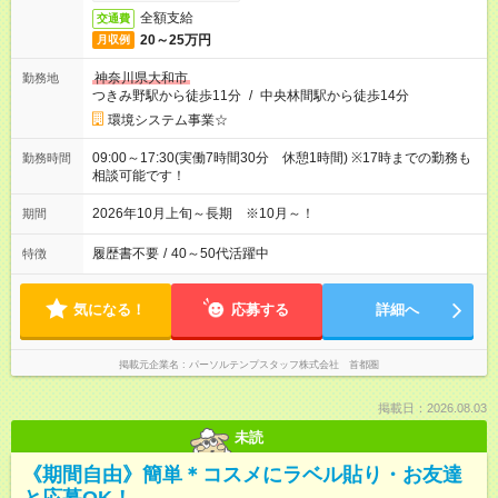
全額支給
交通費
20～25万円
月収例
神奈川県大和市
勤務地
つきみ野駅から徒歩11分
/
中央林間駅から徒歩14分
環境システム事業☆
09:00～17:30(実働7時間30分 休憩1時間) ※17時までの勤務も
勤務時間
相談可能です！
2026年10月上旬～長期 ※10月～！
期間
履歴書不要
/
40～50代活躍中
特徴
気になる！
応募する
詳細へ
掲載元企業名
パーソルテンプスタッフ株式会社 首都圏
掲載日：2026.08.03
未読
《期間自由》簡単＊コスメにラベル貼り・お友達