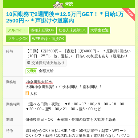
未読
NEW
10回勤務で2週間後⇒12.5万円GET！＊日給1万
2500円～＊声掛けや道案内
アルバイト
職種未経験OK
社会人未経験OK
大学生歓迎
ブランクOK
WEB登録・面接OK
【日勤】1万2500円～ 【夜勤】1万4000円～ ＊原則月2回払い
給与
（10日・25日） 他、週払い・日払いの制度もあり（規定あり）
＃日収1万円以上
交通費別途支給あり
全額支給
交通費
神奈川県大和市
勤務地
大和(神奈川県)駅
/
中央林間駅
/
南林間駅
/
…
大和
（選べる日勤・夜勤） ▼8：00～17：00／9：00～18：00
勤務時間
▼20：00～翌5：00／21：00～翌6：00 など
研修後即日～OK ★短期・長期の就業も大歓迎＃急募
期間
週1日からOK
/
日払いOK
/
40～50代活躍中
/
副業・Wワーク
特徴
OK
/
シフト勤務
/
10名以上の大量募集
/
電話対応なし
/
パソコ