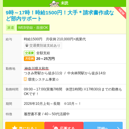
未読
NEW
9時～17時！時給1500円！大手＊請求書作成な
ど部内サポート
派遣
WEB登録・面接OK
時給1500円 月収例 210,000円+残業代
給与
交通費別途支給あり
全額支給
交通費
20～25万円
月収例
神奈川県大和市
勤務地
つきみ野駅から徒歩11分
/
中央林間駅から徒歩14分
環境システム事業☆
09:00～17:00(実働7時間 休憩1時間) ※17時30分までの勤務も
勤務時間
OKです！
2026年10月上旬～長期 ※10月～！
期間
履歴書不要
/
40～50代活躍中
特徴
気になる！
応募する
詳細へ