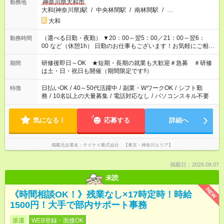
神奈川県大和市
勤務地
大和(神奈川県)駅
/
中央林間駅
/
南林間駅
/
…
大和
（選べる日勤・夜勤） ▼20：00～翌5：00／21：00～翌6：
勤務時間
00 など（休憩1h） 日勤のお仕事もございます！お気軽にご相談
ください！
研修後即日～OK ★短期・長期の就業も大歓迎＃急募 ＃研修
期間
は土・日・祝日も開催（期間限定です!!）
日払いOK
/
40～50代活躍中
/
副業・WワークOK
/
シフト勤
特徴
務
/
10名以上の大量募集
/
電話対応なし
/
パソコンスキル不要
気になる！
応募する
詳細へ
掲載元企業名
テイケイ株式会社 【東京・神奈川エリア】
掲載日：2026.08.07
未読
NEW
《時間相談OK！》残業なし×17時定時！時給
1500円！大手で部内サポート事務
派遣
WEB登録・面接OK