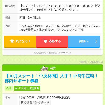
【シフト例】 07:00～16:00 09:00～18:00 17:00～09:00 ※ 上記
勤務時間
は一例です！その他シフトもご相談ください！
即日～2ヶ月以上
期間
日払いOK
/
履歴書不要
/
40～50代活躍中
/
シフト勤務
/
10名以
特徴
上の大量募集
/
電話対応なし
/
パソコンスキル不要
気になる！
応募する
詳細へ
掲載元企業名
株式会社ニッソーネット
掲載日：2026.08.03
未読
【10月スタート！中央林間】大手！17時半定時！
部内サポート事務
派遣
WEB登録・面接OK
時給1500円 月収例 225,000円+残業代
給与
交通費別途支給あり