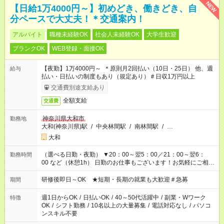
NEW
【日給1万4000円～】初めどき、働きどき、自
分ペースで大丈夫！＊交通案内！
アルバイト
職種未経験OK
社会人未経験OK
大学生歓迎
ブランクOK
WEB登録・面接OK
【夜勤】1万4000円～ ＊原則月2回払い（10日・25日） 他、週
給与
払い・日払いの制度もあり（規定あり）＃日収1万円以上
交通費別途支給あり
全額支給
交通費
神奈川県大和市
勤務地
大和(神奈川県)駅
/
中央林間駅
/
南林間駅
/
…
大和
（選べる日勤・夜勤） ▼20：00～翌5：00／21：00～翌6：
勤務時間
00 など（休憩1h） 日勤のお仕事もございます！お気軽にご相談
ください！
研修後即日～OK ★短期・長期の就業も大歓迎＃急募
期間
週1日からOK
/
日払いOK
/
40～50代活躍中
/
副業・Wワーク
特徴
OK
/
シフト勤務
/
10名以上の大量募集
/
電話対応なし
/
パソコ
ンスキル不要