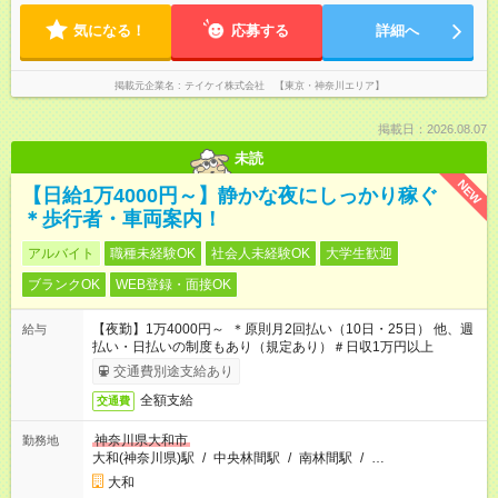
気になる！
応募する
詳細へ
掲載元企業名
テイケイ株式会社 【東京・神奈川エリア】
掲載日：2026.08.07
未読
NEW
【日給1万4000円～】静かな夜にしっかり稼ぐ
＊歩行者・車両案内！
アルバイト
職種未経験OK
社会人未経験OK
大学生歓迎
ブランクOK
WEB登録・面接OK
【夜勤】1万4000円～ ＊原則月2回払い（10日・25日） 他、週
給与
払い・日払いの制度もあり（規定あり）＃日収1万円以上
交通費別途支給あり
全額支給
交通費
神奈川県大和市
勤務地
大和(神奈川県)駅
/
中央林間駅
/
南林間駅
/
…
大和