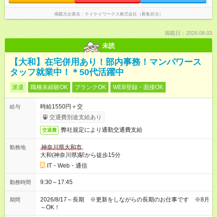
掲載元企業名
テイケイワークス株式会社（募集担当）
掲載日：2026.08.03
未読
【大和】在宅併用あり！部内事務！マンパワース
タッフ就業中！＊50代活躍中
派遣
職種未経験OK
ブランクOK
WEB登録・面接OK
時給1550円＋交
給与
交通費別途支給あり
弊社規定により通勤交通費支給
交通費
神奈川県大和市
勤務地
大和(神奈川県)駅から徒歩15分
IT・Web・通信
9:30～17:45
勤務時間
2026/8/17～長期 ※更新をしながらの長期のお仕事です ※8月
期間
～OK！