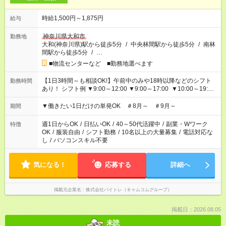
時給1,500円～1,875円
給与
神奈川県大和市
勤務地
大和(神奈川県)駅から徒歩5分
/
中央林間駅から徒歩5分
/
南林
間駅から徒歩5分
/
…
■物流センターなど ■勤務地選べます
【1日3時間～も相談OK!】午前中のみや18時以降などのシフト
勤務時間
あり！ シフト例 ▼9:00～12:00 ▼9:00～17:00 ▼10:00～19:00
▼18:00～21:00
▼働きたい1日だけの単発OK ＃8月～ ＃9月～
期間
週1日からOK
/
日払いOK
/
40～50代活躍中
/
副業・Wワーク
特徴
OK
/
服装自由
/
シフト勤務
/
10名以上の大量募集
/
電話対応な
し
/
パソコンスキル不要
気になる！
応募する
詳細へ
掲載元企業名
株式会社バイトレ（キャムコムグループ）
掲載日：2026.08.05
未読