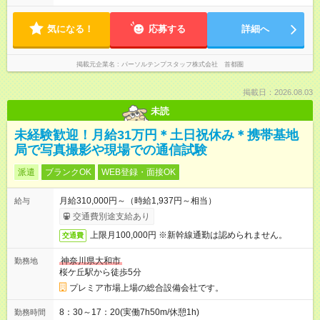
気になる！
応募する
詳細へ
掲載元企業名
パーソルテンプスタッフ株式会社 首都圏
掲載日：2026.08.03
未読
未経験歓迎！月給31万円＊土日祝休み＊携帯基地
局で写真撮影や現場での通信試験
派遣
ブランクOK
WEB登録・面接OK
月給310,000円～（時給1,937円～相当）
給与
交通費別途支給あり
上限月100,000円 ※新幹線通勤は認められません。
交通費
神奈川県大和市
勤務地
桜ケ丘駅から徒歩5分
プレミア市場上場の総合設備会社です。
8：30～17：20(実働7h50m/休憩1h)
勤務時間