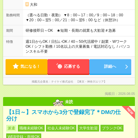
大和
（選べる日勤・夜勤） ▼8：00～17：00／9：00～18：00
勤務時間
▼20：00～翌5：00／21：00～翌6：00 など（休憩1h）
研修後即日～OK ★短期・長期の就業も大歓迎＃急募
期間
週1日からOK
/
日払いOK
/
40～50代活躍中
/
副業・Wワーク
特徴
OK
/
シフト勤務
/
10名以上の大量募集
/
電話対応なし
/
パソコ
ンスキル不要
気になる！
応募する
詳細へ
掲載元企業名
テイケイ株式会社 【東京・神奈川エリア】
掲載日：2026.08.05
未読
NEW
【1日～】スマホから3分で登録完了＊DMの仕
分け
派遣
職種未経験OK
社会人未経験OK
大学生歓迎
ブランクOK
WEB登録・面接OK