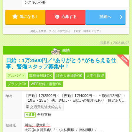
ンスキル不要
気になる！
応募する
詳細へ
掲載元企業名
テイケイ株式会社 【東京・神奈川エリア】
掲載日：2026.08.07
未読
NEW
日給：1万2500円／“ありがとう”がもらえる仕
事、警備スタッフ募集中！
アルバイト
職種未経験OK
社会人未経験OK
大学生歓迎
ブランクOK
WEB登録・面接OK
【日勤】1万2500円～ 【夜勤】1万4000円～ ＊原則月2回払い
給与
（10日・25日） 他、週払い・日払いの制度もあり（規定あり）
＃日収1万円以上
交通費別途支給あり
全額支給
交通費
神奈川県大和市
勤務地
大和(神奈川県)駅
/
中央林間駅
/
南林間駅
/
…