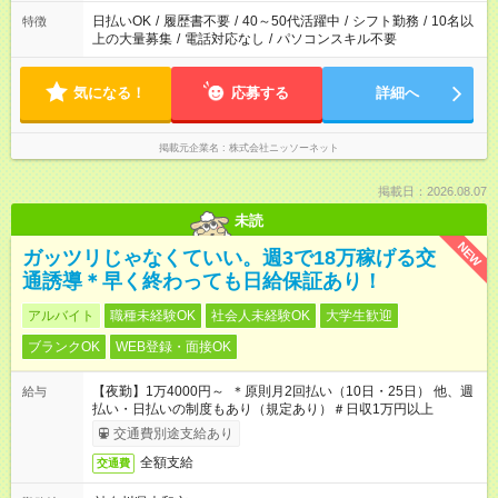
日払いOK
/
履歴書不要
/
40～50代活躍中
/
シフト勤務
/
10名以
特徴
上の大量募集
/
電話対応なし
/
パソコンスキル不要
気になる！
応募する
詳細へ
掲載元企業名
株式会社ニッソーネット
掲載日：2026.08.07
未読
NEW
ガッツリじゃなくていい。週3で18万稼げる交
通誘導＊早く終わっても日給保証あり！
アルバイト
職種未経験OK
社会人未経験OK
大学生歓迎
ブランクOK
WEB登録・面接OK
【夜勤】1万4000円～ ＊原則月2回払い（10日・25日） 他、週
給与
払い・日払いの制度もあり（規定あり）＃日収1万円以上
交通費別途支給あり
全額支給
交通費