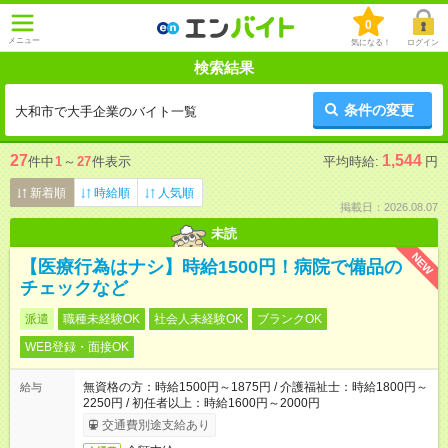
0
メニュー
気になる！
ログイン
検索結果
条件の変更
大和市で大手企業のバイト一覧
27
1,544
件中
1
～
27
件表示
平均時給:
円
新着順
時給順
人気順
掲載日：2026.08.07
未読
NEW
【医療行為はナシ】時給1500円！病院で備品の
チェックなど
派遣
職種未経験OK
社会人未経験OK
ブランクOK
WEB登録・面接OK
無資格の方：時給1500円～1875円 / 介護福祉士：時給1800円～
給与
2250円 / 初任者以上：時給1600円～2000円
交通費別途支給あり