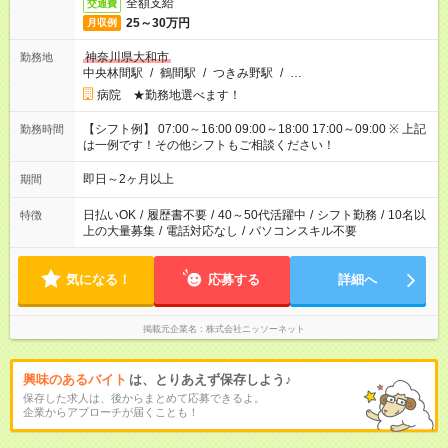
全額支給
交通費
25～30万円
月収例
神奈川県大和市
勤務地
中央林間駅
/
鶴間駅
/
つきみ野駅
/
…
病院 ★勤務地選べます！
【シフト例】 07:00～16:00 09:00～18:00 17:00～09:00 ※ 上記
勤務時間
は一例です！その他シフトもご相談ください！
即日～2ヶ月以上
期間
日払いOK
/
履歴書不要
/
40～50代活躍中
/
シフト勤務
/
10名以
特徴
上の大量募集
/
電話対応なし
/
パソコンスキル不要
気になる！
応募する
詳細へ
掲載元企業名
株式会社ニッソーネット
興味のあるバイト
は、とりあえず保存しよう♪
保存した求人は、後からまとめて応募できるよ。
企業からアプローチが届くことも！