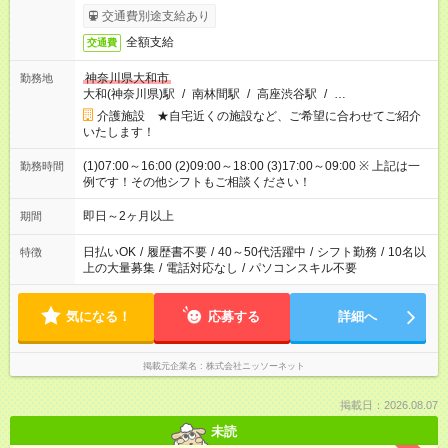
日収例：1万2000円（時給1500円×8h）
交通費別途支給あり
全額支給
交通費
神奈川県大和市
勤務地
大和(神奈川県)駅
/
南林間駅
/
高座渋谷駅
/
…
介護施設 ★自宅近くの施設など、ご希望に合わせてご紹介
いたします！
(1)07:00～16:00 (2)09:00～18:00 (3)17:00～09:00 ※ 上記は一
勤務時間
例です！その他シフトもご相談ください！
即日～2ヶ月以上
期間
日払いOK
/
履歴書不要
/
40～50代活躍中
/
シフト勤務
/
10名以
特徴
上の大量募集
/
電話対応なし
/
パソコンスキル不要
気になる！
応募する
詳細へ
掲載元企業名
株式会社ニッソーネット
掲載日：2026.08.07
未読