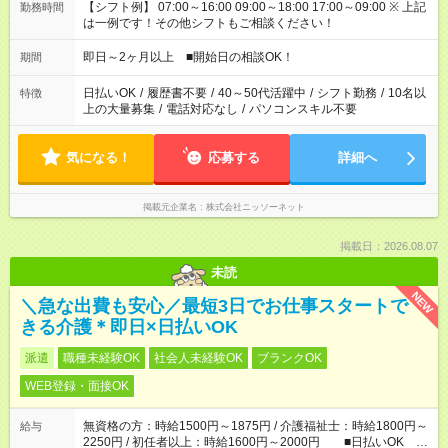
【シフト例】 07:00～16:00 09:00～18:00 17:00～09:00 ※ 上記
勤務時間
は一例です！その他シフトもご相談ください！
即日～2ヶ月以上 ■開始日の相談OK！
期間
日払いOK
/
履歴書不要
/
40～50代活躍中
/
シフト勤務
/
10名以
特徴
上の大量募集
/
電話対応なし
/
パソコンスキル不要
気になる！
応募する
詳細へ
掲載元企業名
株式会社ニッソーネット
掲載日：2026.08.07
未読
NEW
＼急な出費も安心／最短3日でお仕事スタートで
きる介護＊即日×日払いOK
派遣
職種未経験OK
社会人未経験OK
ブランクOK
WEB登録・面接OK
無資格の方：時給1500円～1875円 / 介護福祉士：時給1800円～
給与
2250円 / 初任者以上：時給1600円～2000円 ■日払いOK ■