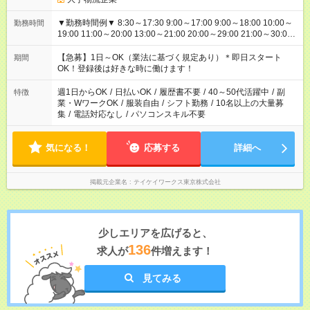
▼勤務時間例▼ 8:30～17:30 9:00～17:00 9:00～18:00 10:00～
勤務時間
19:00 11:00～20:00 13:00～21:00 20:00～29:00 21:00～30:00
22:00～31:00 上記以外にもシフトパターンあり！ 短時間の勤務
もご紹介できる場合があるのでご相談ください！ ご都合に合わ
【急募】1日～OK（業法に基づく規定あり）＊即日スタート
期間
せてお仕事をご案内します＾＾
OK！登録後は好きな時に働けます！
週1日からOK
/
日払いOK
/
履歴書不要
/
40～50代活躍中
/
副
特徴
業・WワークOK
/
服装自由
/
シフト勤務
/
10名以上の大量募
集
/
電話対応なし
/
パソコンスキル不要
気になる！
応募する
詳細へ
掲載元企業名
テイケイワークス東京株式会社
少しエリアを広げると、
136
求人が
件増えます！
見てみる