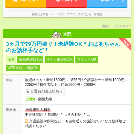
掲載元企業名
パーソルテンプスタッフ株式会社 首都圏
掲載日：2026.08.07
未読
NEW
3ヵ月で79万円稼ぐ！未経験OK＊おばあちゃん
のお話相手など＊
派遣
職種未経験OK
社会人未経験OK
ブランクOK
WEB登録・面接OK
無資格の方：時給1500円～1875円 / 介護福祉士：時給1800円～
給与
2250円 / 初任者以上：時給1600円～2000円
交通費別途支給あり
全額支給
交通費
神奈川県大和市
勤務地
中央林間駅
/
鶴間駅
/
つきみ野駅
/
…
介護施設や病院など ★自宅近くの施設がいいなど勤務地ご
相談ください