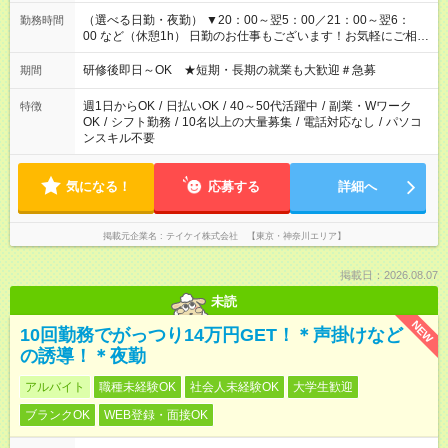
（選べる日勤・夜勤） ▼20：00～翌5：00／21：00～翌6：
勤務時間
00 など（休憩1h） 日勤のお仕事もございます！お気軽にご相談
ください！
研修後即日～OK ★短期・長期の就業も大歓迎＃急募
期間
週1日からOK
/
日払いOK
/
40～50代活躍中
/
副業・Wワーク
特徴
OK
/
シフト勤務
/
10名以上の大量募集
/
電話対応なし
/
パソコ
ンスキル不要
気になる！
応募する
詳細へ
掲載元企業名
テイケイ株式会社 【東京・神奈川エリア】
掲載日：2026.08.07
未読
NEW
10回勤務でがっつり14万円GET！＊声掛けなど
の誘導！＊夜勤
アルバイト
職種未経験OK
社会人未経験OK
大学生歓迎
ブランクOK
WEB登録・面接OK