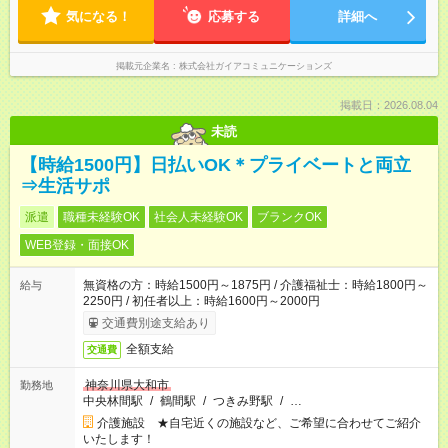
気になる！
応募する
詳細へ
掲載元企業名
株式会社ガイアコミュニケーションズ
掲載日：2026.08.04
未読
【時給1500円】日払いOK＊プライベートと両立
⇒生活サポ
派遣
職種未経験OK
社会人未経験OK
ブランクOK
WEB登録・面接OK
無資格の方：時給1500円～1875円 / 介護福祉士：時給1800円～
給与
2250円 / 初任者以上：時給1600円～2000円
交通費別途支給あり
全額支給
交通費
神奈川県大和市
勤務地
中央林間駅
/
鶴間駅
/
つきみ野駅
/
…
介護施設 ★自宅近くの施設など、ご希望に合わせてご紹介
いたします！