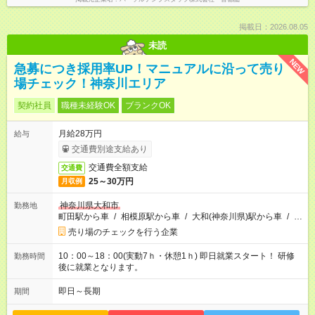
掲載日：2026.08.05
未読
NEW
急募につき採用率UP！マニュアルに沿って売り
場チェック！神奈川エリア
契約社員
職種未経験OK
ブランクOK
月給28万円
給与
交通費別途支給あり
交通費全額支給
交通費
25～30万円
月収例
神奈川県大和市
勤務地
町田駅から車
/
相模原駅から車
/
大和(神奈川県)駅から車
/
…
売り場のチェックを行う企業
10：00～18：00(実動7ｈ・休憩1ｈ) 即日就業スタート！ 研修
勤務時間
後に就業となります。
即日～長期
期間