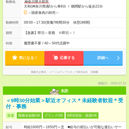
神奈川県大和市
勤務地
大和(神奈川県)駅から車8分
/
鶴間駅から徒歩22分
～国産食肉の卸売～
09:00～17:30(実働7時間30分 休憩1時間)
勤務時間
【急募】即日～長期 ※即日～！
期間
履歴書不要
/
40～50代活躍中
特徴
気になる！
応募する
詳細へ
掲載元企業名
パーソルテンプスタッフ株式会社 首都圏
掲載日：2026.07.31
未読
＜9時30分始業＞駅近オフィス＊未経験者歓迎＊受
付・事務
派遣
職種未経験OK
ブランクOK
WEB登録・面接OK
時給1600円～1650円＋交 ■給与の前払いが可能な速払いサー
給与