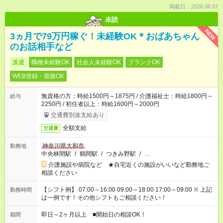
掲載日：2026.08.07
未読
NEW
3ヵ月で79万円稼ぐ！未経験OK＊おばあちゃん
のお話相手など
派遣
職種未経験OK
社会人未経験OK
ブランクOK
WEB登録・面接OK
無資格の方：時給1500円～1875円 / 介護福祉士：時給1800円～
給与
2250円 / 初任者以上：時給1600円～2000円
交通費別途支給あり
全額支給
交通費
神奈川県大和市
勤務地
中央林間駅
/
鶴間駅
/
つきみ野駅
/
…
介護施設や病院など ★自宅近くの施設がいいなど勤務地ご
相談ください
【シフト例】 07:00～16:00 09:00～18:00 17:00～09:00 ※ 上記
勤務時間
は一例です！その他シフトもご相談ください！
即日～2ヶ月以上 ■開始日の相談OK！
期間