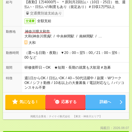
【夜勤】1万4000円～ ＊原則月2回払い（10日・25日） 他、週
給与
払い・日払いの制度もあり（規定あり）＃日収1万円以上
交通費別途支給あり
全額支給
交通費
神奈川県大和市
勤務地
大和(神奈川県)駅
/
中央林間駅
/
南林間駅
/
…
大和
（選べる日勤・夜勤） ▼20：00～翌5：00／21：00～翌6：
勤務時間
00 など
研修後即日～OK ★短期・長期の就業も大歓迎＃急募
期間
週1日からOK
/
日払いOK
/
40～50代活躍中
/
副業・Wワーク
特徴
OK
/
シフト勤務
/
10名以上の大量募集
/
電話対応なし
/
パソコ
ンスキル不要
気になる！
応募する
詳細へ
掲載元企業名
テイケイ株式会社 【東京・神奈川エリア】
掲載日：2026.08.07