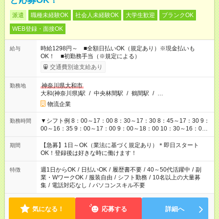
と応募OK！
派遣
職種未経験OK
社会人未経験OK
大学生歓迎
ブランクOK
WEB登録・面接OK
時給1298円～ ■全額日払いOK（規定あり）※現金払いも
給与
OK！ ■初勤務手当（※規定による）
交通費別途支給あり
神奈川県大和市
勤務地
大和(神奈川県)駅
/
中央林間駅
/
鶴間駅
/
…
物流企業
▼シフト例 8：00～17：00 8：30～17：30 8：45～17：30 9：
勤務時間
00～16：35 9：00～17：00 9：00～18：00 10：30～16：00
10：30～18：00 11：00～20：00 13：00～20：00 20：00～
29：00 上記以外にもシフトパターンあり！ ご都合に合わせてお
【急募】1日～OK（業法に基づく規定あり）＊即日スタート
期間
仕事可能です！
OK！登録後は好きな時に働けます！
週1日からOK
/
日払いOK
/
履歴書不要
/
40～50代活躍中
/
副
特徴
業・WワークOK
/
服装自由
/
シフト勤務
/
10名以上の大量募
集
/
電話対応なし
/
パソコンスキル不要
気になる！
応募する
詳細へ