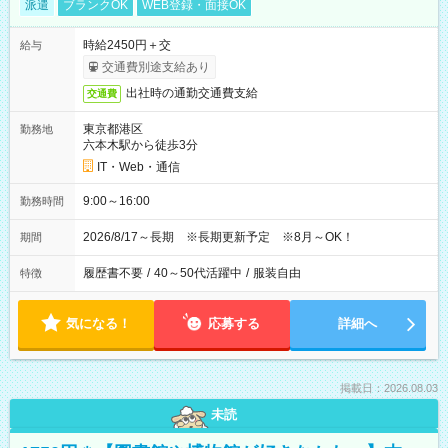
派遣
ブランクOK
WEB登録・面接OK
時給2450円＋交
給与
交通費別途支給あり
出社時の通勤交通費支給
交通費
東京都港区
勤務地
六本木駅から徒歩3分
IT・Web・通信
9:00～16:00
勤務時間
2026/8/17～長期 ※長期更新予定 ※8月～OK！
期間
履歴書不要
/
40～50代活躍中
/
服装自由
特徴
気になる！
応募する
詳細へ
掲載日：2026.08.03
未読