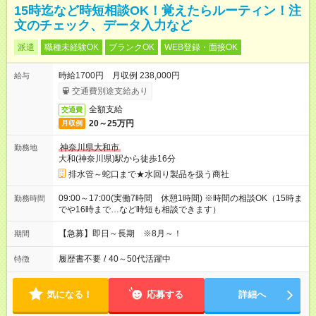
15時迄など時短相談OK！覚えたらルーティン！注
文のチェック、データ入力など
派遣
職種未経験OK
ブランクOK
WEB登録・面接OK
時給1700円 月収例 238,000円
給与
交通費別途支給あり
全額支給
交通費
20～25万円
月収例
神奈川県大和市
勤務地
大和(神奈川県)駅から徒歩16分
排水管～蛇口まで★水回り製品を扱う商社
09:00～17:00(実働7時間 休憩1時間) ※時間の相談OK（15時ま
勤務時間
でや16時まで…など時短も相談できます）
【急募】即日～長期 ※8月～！
期間
履歴書不要
/
40～50代活躍中
特徴
気になる！
応募する
詳細へ