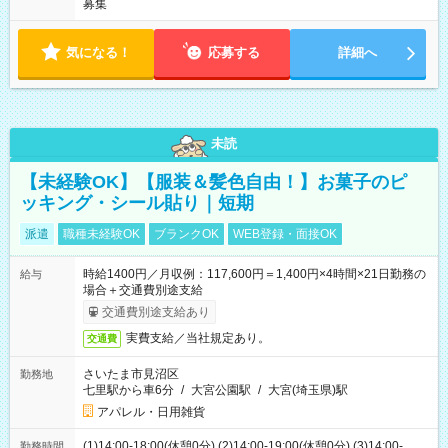
募集
気になる！
応募する
詳細へ
未読
【未経験OK】【服装＆髪色自由！】お菓子のピ
ッキング・シール貼り｜短期
派遣
職種未経験OK
ブランクOK
WEB登録・面接OK
時給1400円／月収例：117,600円＝1,400円×4時間×21日勤務の
給与
場合＋交通費別途支給
交通費別途支給あり
実費支給／当社規定あり。
交通費
さいたま市見沼区
勤務地
七里駅から車6分
/
大宮公園駅
/
大宮(埼玉県)駅
アパレル・日用雑貨
(1)14:00-18:00(休憩0分) (2)14:00-19:00(休憩0分) (3)14:00-
勤務時間