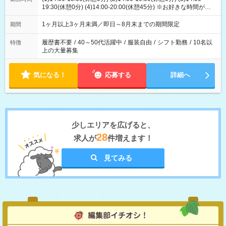
19:30(休憩0分) (4)14:00-20:00(休憩45分) ※お好きな時間が選べ
ます
1ヶ月以上3ヶ月未満／即日～8月末までの期間限定
期間
履歴書不要
/
40～50代活躍中
/
服装自由
/
シフト勤務
/
10名以
特徴
上の大量募集
気になる！
応募する
詳細へ
少しエリアを広げると、
28
求人が
件増えます！
見てみる