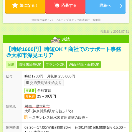
気になる！
応募する
詳細へ
掲載元企業名
パーソルテンプスタッフ株式会社 首都圏
掲載日：2026.07.31
未読
【時給1600円】時短OK＊商社でのサポート事務
＠大和市深見エリア
派遣
職種未経験OK
ブランクOK
WEB登録・面接OK
時給1700円 月収例 255,000円
給与
交通費別途支給あり
全額支給
交通費
25～30万円
月収例
神奈川県大和市
勤務地
大和(神奈川県)駅から徒歩16分
～ステンレス給水装置用資材の販売～
08:30～17:00(実働7時間30分 休憩1時間) ※9:00開始や15:00～
勤務時間