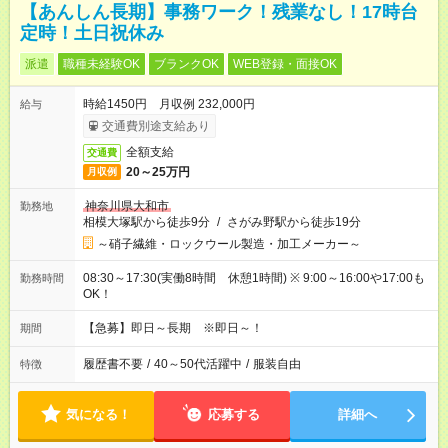
【あんしん長期】事務ワーク！残業なし！17時台
定時！土日祝休み
派遣
職種未経験OK
ブランクOK
WEB登録・面接OK
時給1450円 月収例 232,000円
給与
交通費別途支給あり
全額支給
交通費
20～25万円
月収例
神奈川県大和市
勤務地
相模大塚駅から徒歩9分
/
さがみ野駅から徒歩19分
～硝子繊維・ロックウール製造・加工メーカー～
08:30～17:30(実働8時間 休憩1時間) ※ 9:00～16:00や17:00も
勤務時間
OK！
【急募】即日～長期 ※即日～！
期間
履歴書不要
/
40～50代活躍中
/
服装自由
特徴
気になる！
応募する
詳細へ