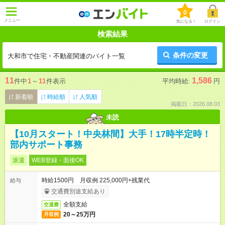
0
メニュー
気になる！
ログイン
検索結果
条件の変更
大和市で住宅・不動産関連のバイト一覧
11
1,586
件中
1
～
11
件表示
平均時給:
円
新着順
時給順
人気順
掲載日：2026.08.03
未読
【10月スタート！中央林間】大手！17時半定時！
部内サポート事務
派遣
WEB登録・面接OK
時給1500円 月収例 225,000円+残業代
給与
交通費別途支給あり
全額支給
交通費
20～25万円
月収例