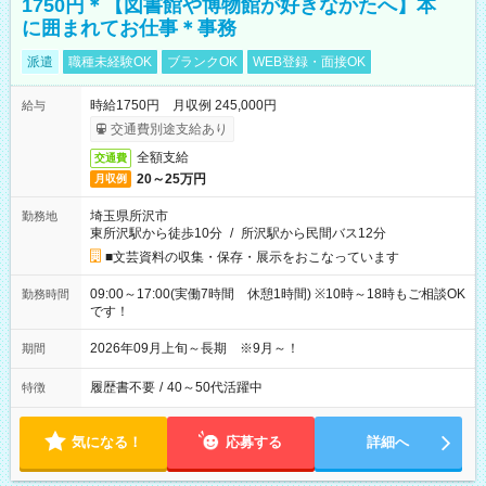
1750円＊【図書館や博物館が好きなかたへ】本
に囲まれてお仕事＊事務
派遣
職種未経験OK
ブランクOK
WEB登録・面接OK
時給1750円 月収例 245,000円
給与
交通費別途支給あり
全額支給
交通費
20～25万円
月収例
埼玉県所沢市
勤務地
東所沢駅から徒歩10分
/
所沢駅から民間バス12分
■文芸資料の収集・保存・展示をおこなっています
09:00～17:00(実働7時間 休憩1時間) ※10時～18時もご相談OK
勤務時間
です！
2026年09月上旬～長期 ※9月～！
期間
履歴書不要
/
40～50代活躍中
特徴
気になる！
応募する
詳細へ