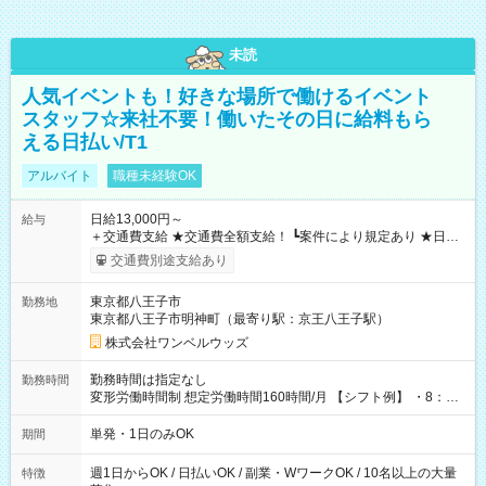
未読
人気イベントも！好きな場所で働けるイベント
スタッフ☆来社不要！働いたその日に給料もら
える日払い/T1
アルバイト
職種未経験OK
日給13,000円～
給与
＋交通費支給 ★交通費全額支給！ ┗案件により規定あり ★日払
いOK！（規定あり） ┗働いたその日に現金GET♪ お仕事後はコ
交通費別途支給あり
ンビニATMから 日払い分を引き落とせます！ 【試用期間】試
用期間なし
東京都八王子市
勤務地
東京都八王子市明神町（最寄り駅：京王八王子駅）
株式会社ワンベルウッズ
勤務時間は指定なし
勤務時間
変形労働時間制 想定労働時間160時間/月 【シフト例】 ・8：00
～21：00
単発・1日のみOK
期間
週1日からOK / 日払いOK / 副業・WワークOK / 10名以上の大量
特徴