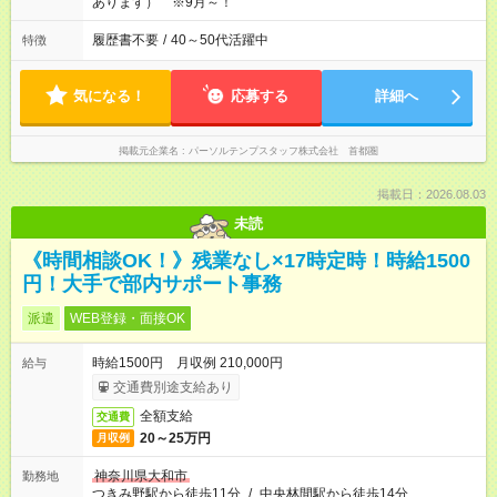
あります） ※9月～！
履歴書不要
/
40～50代活躍中
特徴
気になる！
応募する
詳細へ
掲載元企業名
パーソルテンプスタッフ株式会社 首都圏
掲載日：2026.08.03
未読
《時間相談OK！》残業なし×17時定時！時給1500
円！大手で部内サポート事務
派遣
WEB登録・面接OK
時給1500円 月収例 210,000円
給与
交通費別途支給あり
全額支給
交通費
20～25万円
月収例
神奈川県大和市
勤務地
つきみ野駅から徒歩11分
/
中央林間駅から徒歩14分