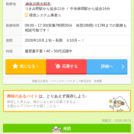
神奈川県大和市
勤務地
つきみ野駅から徒歩11分
/
中央林間駅から徒歩14分
環境システム事業☆
09:00～17:30(実働7時間30分 休憩1時間) ※17時までの勤務も
勤務時間
相談可能です！
2026年10月上旬～長期 ※10月～！
期間
履歴書不要
/
40～50代活躍中
特徴
気になる！
応募する
詳細へ
掲載元企業名
パーソルテンプスタッフ株式会社 首都圏
興味のあるバイト
は、とりあえず保存しよう♪
保存した求人は、後からまとめて応募できるよ。
企業からアプローチが届くことも！
掲載日：2026.08.03
未読