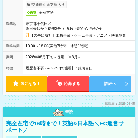
交通費別途支給あり
全額支給
交通費
東京都千代田区
勤務地
飯田橋駅から徒歩3分
/
九段下駅から徒歩7分
【大手出版社】出版事業・ゲーム事業・アニメ・映像事業
10:00～18:00(実働7時間 休憩1時間)
勤務時間
2026年08月下旬～長期 ※8月～！
期間
履歴書不要
/
40～50代活躍中
/
服装自由
特徴
気になる！
応募する
詳細へ
掲載日：2026.08.05
未読
完全在宅で16時まで！英語&日本語＼EC運営サ
ポート／