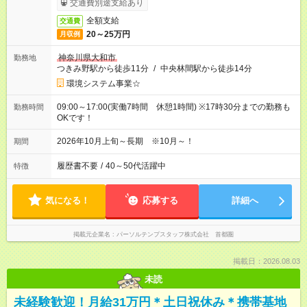
交通費別途支給あり
全額支給
交通費
20～25万円
月収例
神奈川県大和市
勤務地
つきみ野駅から徒歩11分
/
中央林間駅から徒歩14分
環境システム事業☆
09:00～17:00(実働7時間 休憩1時間) ※17時30分までの勤務も
勤務時間
OKです！
2026年10月上旬～長期 ※10月～！
期間
履歴書不要
/
40～50代活躍中
特徴
気になる！
応募する
詳細へ
掲載元企業名
パーソルテンプスタッフ株式会社 首都圏
掲載日：2026.08.03
未読
未経験歓迎！月給31万円＊土日祝休み＊携帯基地