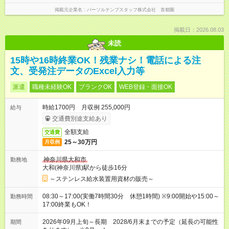
掲載元企業名
パーソルテンプスタッフ株式会社 首都圏
掲載日：2026.08.03
未読
15時や16時終業OK！残業ナシ！電話による注
文、受発注データのExcel入力等
派遣
職種未経験OK
ブランクOK
WEB登録・面接OK
時給1700円 月収例 255,000円
給与
交通費別途支給あり
全額支給
交通費
25～30万円
月収例
神奈川県大和市
勤務地
大和(神奈川県)駅から徒歩16分
～ステンレス給水装置用資材の販売～
08:30～17:00(実働7時間30分 休憩1時間) ※9:00開始や15:00～
勤務時間
17:00終業もOK！
2026年09月上旬～長期 2028/6月末までの予定（延長の可能性
期間