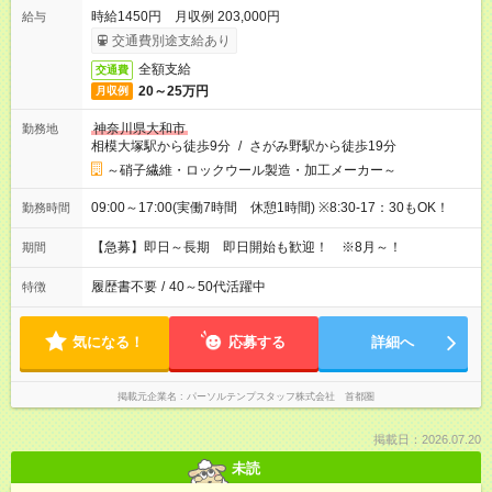
時給1450円 月収例 203,000円
給与
交通費別途支給あり
全額支給
交通費
20～25万円
月収例
神奈川県大和市
勤務地
相模大塚駅から徒歩9分
/
さがみ野駅から徒歩19分
～硝子繊維・ロックウール製造・加工メーカー～
09:00～17:00(実働7時間 休憩1時間) ※8:30-17：30もOK！
勤務時間
【急募】即日～長期 即日開始も歓迎！ ※8月～！
期間
履歴書不要
/
40～50代活躍中
特徴
気になる！
応募する
詳細へ
掲載元企業名
パーソルテンプスタッフ株式会社 首都圏
掲載日：2026.07.20
未読