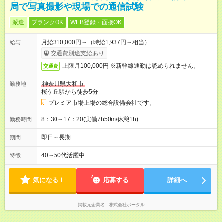
局で写真撮影や現場での通信試験
派遣
ブランクOK
WEB登録・面接OK
月給310,000円～（時給1,937円～相当）
給与
交通費別途支給あり
上限月100,000円 ※新幹線通勤は認められません。
交通費
神奈川県大和市
勤務地
桜ケ丘駅から徒歩5分
プレミア市場上場の総合設備会社です。
8：30～17：20(実働7h50m/休憩1h)
勤務時間
即日～長期
期間
40～50代活躍中
特徴
気になる！
応募する
詳細へ
掲載元企業名
株式会社ポータル