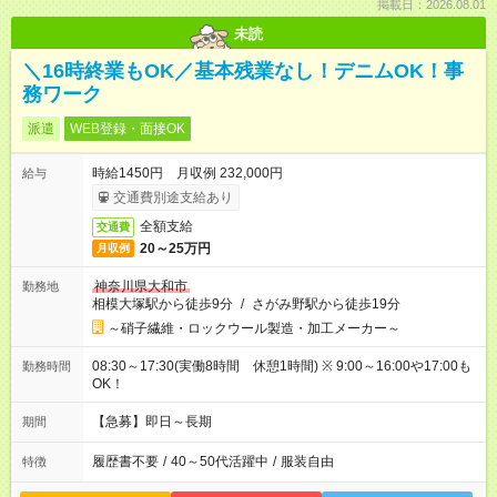
掲載日：2026.08.01
未読
＼16時終業もOK／基本残業なし！デニムOK！事
務ワーク
派遣
WEB登録・面接OK
時給1450円 月収例 232,000円
給与
交通費別途支給あり
全額支給
交通費
20～25万円
月収例
神奈川県大和市
勤務地
相模大塚駅から徒歩9分
/
さがみ野駅から徒歩19分
～硝子繊維・ロックウール製造・加工メーカー～
08:30～17:30(実働8時間 休憩1時間) ※ 9:00～16:00や17:00も
勤務時間
OK！
【急募】即日～長期
期間
履歴書不要
/
40～50代活躍中
/
服装自由
特徴