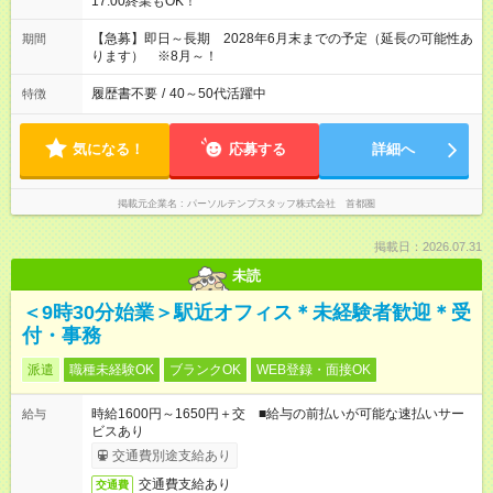
17:00終業もOK！
【急募】即日～長期 2028年6月末までの予定（延長の可能性あ
期間
ります） ※8月～！
履歴書不要
/
40～50代活躍中
特徴
気になる！
応募する
詳細へ
掲載元企業名
パーソルテンプスタッフ株式会社 首都圏
掲載日：2026.07.31
未読
＜9時30分始業＞駅近オフィス＊未経験者歓迎＊受
付・事務
派遣
職種未経験OK
ブランクOK
WEB登録・面接OK
時給1600円～1650円＋交 ■給与の前払いが可能な速払いサー
給与
ビスあり
交通費別途支給あり
交通費支給あり
交通費