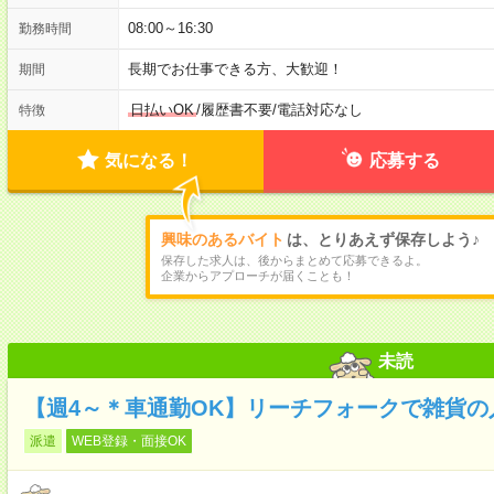
08:00～16:30
勤務時間
長期でお仕事できる方、大歓迎！
期間
日払いOK
/
履歴書不要
/
電話対応なし
特徴
気になる！
応募する
興味のあるバイト
は、とりあえず保存しよう♪
保存した求人は、後からまとめて応募できるよ。
企業からアプローチが届くことも！
未読
【週4～＊車通勤OK】リーチフォークで雑貨の
派遣
WEB登録・面接OK