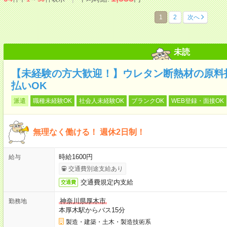
1
2
次へ
未読
【未経験の方大歓迎！】ウレタン断熱材の原料
払いOK
派遣
職種未経験OK
社会人未経験OK
ブランクOK
WEB登録・面接OK
無理なく働ける！ 週休2日制！
時給1600円
給与
交通費別途支給あり
交通費規定内支給
交通費
神奈川県厚木市
勤務地
本厚木駅からバス15分
製造・建築・土木・製造技術系