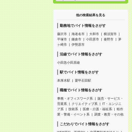
他の検索結果を見る
勤務地でバイト情報をさがす
藤沢市
海老名市
大和市
横須賀市
平塚市
鎌倉市
小田原市
秦野市
茅
ヶ崎市
伊勢原市
沿線でバイト情報をさがす
小田急小田原線
駅でバイト情報をさがす
本厚木駅
愛甲石田駅
職種でバイト情報をさがす
事務・オフィスワーク系
販売・サービス・
営業系
クリエイティブ系
IT・エンジニ
ア系
技術系
医療・介護・福祉系
軽作
業・警備・イベント系
調査・教育・その他
こだわりでバイト情報をさがす