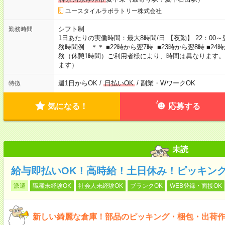
ユースタイルラボラトリー株式会社
シフト制
勤務時間
1日あたりの実働時間：最大8時間/日 【夜勤】 22：00～翌
務時間例 ＊＊ ■22時から翌7時 ■23時から翌8時 ■2
務（休憩1時間）ご利用者様により、時間は異なります。
ます）
週1日からOK /
日払いOK
/ 副業・WワークOK
特徴
気になる！
応募する
未読
給与即払いOK！高時給！土日休み！ピッキン
派遣
職種未経験OK
社会人未経験OK
ブランクOK
WEB登録・面接OK
新しい綺麗な倉庫！部品のピッキング・梱包・出荷