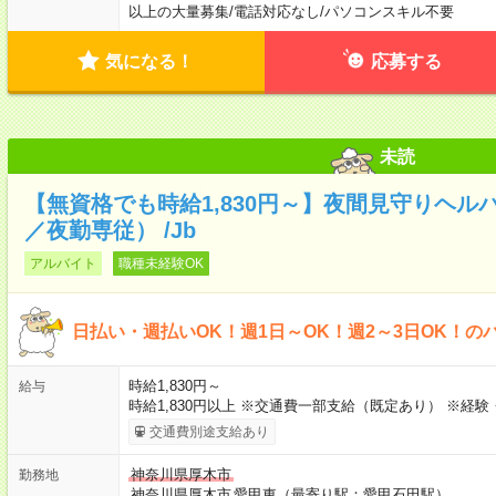
以上の大量募集
/
電話対応なし
/
パソコンスキル不要
気になる！
応募する
未読
【無資格でも時給1,830円～】夜間見守りヘル
／夜勤専従） /Jb
アルバイト
職種未経験OK
日払い・週払いOK！週1日～OK！週2～3日OK！の
時給1,830円～
給与
時給1,830円以上 ※交通費一部支給（既定あり） ※経
交通費別途支給あり
神奈川県厚木市
勤務地
神奈川県厚木市
愛甲東（最寄り駅：愛甲石田駅）