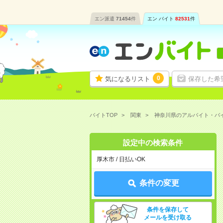
エン派遣
71454
件
エン バイト
82531
件
0
気になるリスト
保存した希
バイトTOP
関東
神奈川県のアルバイト・バ
設定中の検索条件
厚木市 / 日払いOK
条件の変更
条件を保存して
メールを受け取る