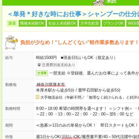
未読
＜単発＊好きな時にお仕事＞シャンプーの仕分
派遣
職種未経験OK
社会人未経験OK
大学生歓迎
ブランクOK
WEB
負担が少なめ！“しんどくない”軽作業多数あります
時給1500円 ■現金日払いもOK（規定あり）
給与
交通費別途支給あり
一部支給 ※登録後、選んだお仕事によって条件
交通費
神奈川県厚木市
勤務地
本厚木駅から徒歩5分
/
愛甲石田駅から徒歩5分
大手物流会社（年齢不問／「無理なく続けられる」と好評
9:00～18:00 希望の時間帯を選べます！ ＜シフト例＞ ・8：3
勤務時間
～22：00 ・13：00～22：00 ・22：00～翌6：00 など
≪急募≫1日のみの単発からOK！ 即日スタートもOK！
期間
週1日からOK
/
日払いOK
/
履歴書不要
/
40～50代活躍中
/
副
特徴