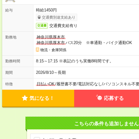
時給1450円
給与
交通費別途支給あり
交通費支給有り
交通費
神奈川県厚木市
勤務地
神奈川県厚木市
バス20分 ※車通勤・バイク通勤OK
物流・倉庫関係
8:15～17:15 ※表記のうち実働8時間です。
勤務時間
2026/8/10～長期
期間
日払いOK
/
履歴書不要
/
電話対応なし
/
パソコンスキル不
特徴
気になる！
応募する
こちらの条件も追加しません