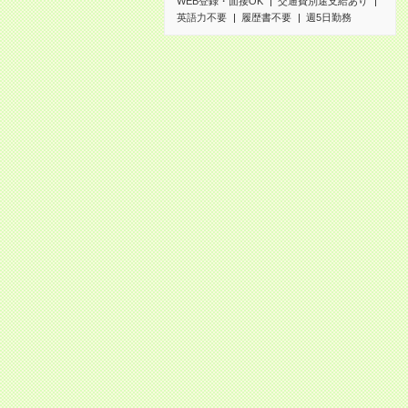
WEB登録・面接OK
交通費別途支給あり
英語力不要
履歴書不要
週5日勤務