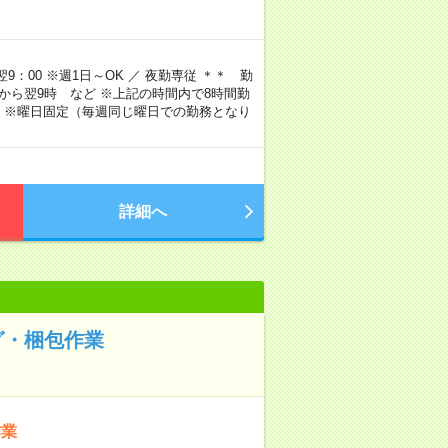
9：00 ※週1日～OK ／ 夜勤専従 ＊＊ 勤
4時から翌9時 など ※上記の時間内で8時間勤
 ※曜日固定（毎週同じ曜日での勤務となり
詳細へ
グ・梱包作業
作業