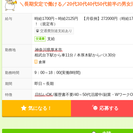
＼長期安定で働ける／20代30代40代50代前半の男女
時給1700円～時給2125円 【月収例】272000円（時給
給与
！（規定有）
交通費別途支給あり
支給
交通費
神奈川県厚木市
勤務地
相武台下駅から車11分
/
本厚木駅からバス30分
倉庫
9：00～18：00(実働8時間)
勤務時間
即日～長期
期間
日払いOK
/
履歴書不要
/
40～50代活躍中
/
副業・WワークO
特徴
気になる！
応募する