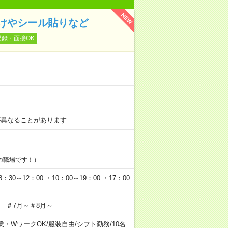
NEW
けやシール貼りなど
登録・面接OK
！
が異なることがあります
の職場です！）
0～12：00 ・10：00～19：00 ・17：00
 ＃7月～＃8月～
業・WワークOK
/
服装自由
/
シフト勤務
/
10名