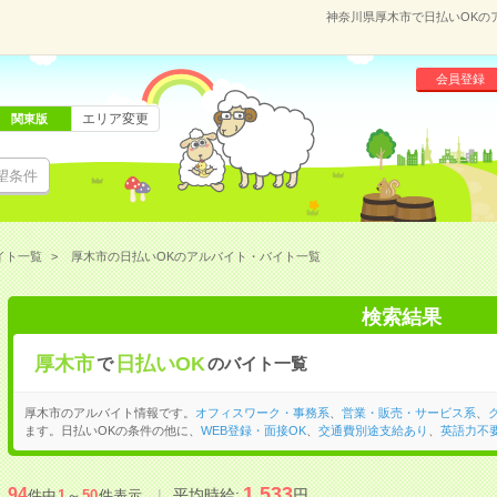
神奈川県厚木市で日払いOKの
会員登録
エリア変更
関東版
望条件
イト一覧
厚木市の日払いOKのアルバイト・バイト一覧
検索結果
厚木市
日払いOK
で
のバイト一覧
厚木市のアルバイト情報です。
オフィスワーク・事務系
、
営業・販売・サービス系
、
ます。日払いOKの条件の他に、
WEB登録・面接OK
、
交通費別途支給あり
、
英語力不
1,533
94
平均時給:
円
件中
1
～
50
件表示