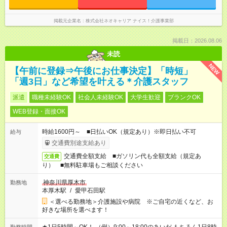
掲載元企業名
株式会社ネオキャリア ナイス！介護事業部
掲載日：2026.08.06
未読
NEW
【午前に登録⇒午後にお仕事決定】「時短」
「週3日」など希望を叶える＊介護スタッフ
派遣
職種未経験OK
社会人未経験OK
大学生歓迎
ブランクOK
WEB登録・面接OK
時給1600円～ ■日払いOK（規定あり）※即日払い不可
給与
交通費別途支給あり
交通費全額支給 ■ガソリン代も全額支給（規定あ
交通費
り） ■無料駐車場もご相談ください
神奈川県厚木市
勤務地
本厚木駅
/
愛甲石田駅
＜選べる勤務地＞介護施設や病院 ※ご自宅の近くなど、お
好きな場所を選べます！