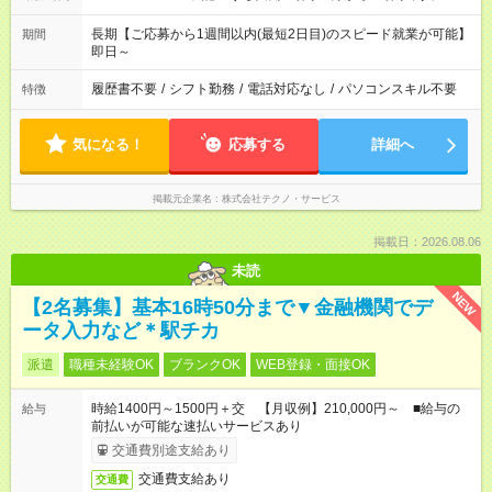
長期【ご応募から1週間以内(最短2日目)のスピード就業が可能】
期間
即日～
履歴書不要
/
シフト勤務
/
電話対応なし
/
パソコンスキル不要
特徴
気になる！
応募する
詳細へ
掲載元企業名
株式会社テクノ・サービス
掲載日：2026.08.06
未読
NEW
【2名募集】基本16時50分まで▼金融機関でデ
ータ入力など＊駅チカ
派遣
職種未経験OK
ブランクOK
WEB登録・面接OK
時給1400円～1500円＋交 【月収例】210,000円～ ■給与の
給与
前払いが可能な速払いサービスあり
交通費別途支給あり
交通費支給あり
交通費