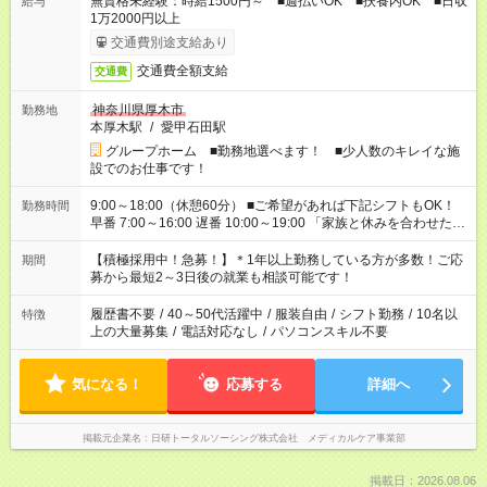
無資格未経験：時給1500円～ ■週払いOK ■扶養内OK ■日収
給与
1万2000円以上
交通費別途支給あり
交通費全額支給
交通費
神奈川県厚木市
勤務地
本厚木駅
/
愛甲石田駅
グループホーム ■勤務地選べます！ ■少人数のキレイな施
設でのお仕事です！
9:00～18:00（休憩60分） ■ご希望があれば下記シフトもOK！
勤務時間
早番 7:00～16:00 遅番 10:00～19:00 「家族と休みを合わせた
い」 「余裕を持って夕飯の準備がしたい」 「できれば残業はし
たくない」 など、ご希望を教えてくださいね。 ※Wワーク希望
【積極採用中！急募！】＊1年以上勤務している方が多数！ご応
期間
の方へ 今ご覧のお仕事で希望する勤務時間と、もう1つのお仕事
募から最短2～3日後の就業も相談可能です！
の勤務時間。 合計で週40時間を超える場合は応募できません。
履歴書不要
/
40～50代活躍中
/
服装自由
/
シフト勤務
/
10名以
特徴
上の大量募集
/
電話対応なし
/
パソコンスキル不要
気になる！
応募する
詳細へ
掲載元企業名
日研トータルソーシング株式会社 メディカルケア事業部
掲載日：2026.08.06