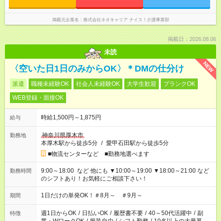
掲載元企業名
株式会社ネオキャリア ナイス！介護事業部
掲載日：2026.08.06
未読
NEW
〈空いた日1日のみからOK〉＊DMの仕分け
派遣
職種未経験OK
社会人未経験OK
大学生歓迎
ブランクOK
WEB登録・面接OK
時給1,500円～1,875円
給与
神奈川県厚木市
勤務地
本厚木駅から徒歩5分
/
愛甲石田駅から徒歩5分
■物流センターなど ■勤務地選べます
9:00～18:00 など 他にも ▼10:00～19:00 ▼18:00～21:00 など
勤務時間
のシフトあり！お気軽にご相談下さい！
1日だけの単発OK！＃8月～ ＃9月～
期間
週1日からOK
/
日払いOK
/
履歴書不要
/
40～50代活躍中
/
副
特徴