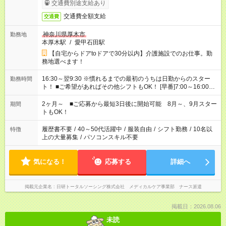
交通費別途支給あり
交通費全額支給
交通費
神奈川県厚木市
勤務地
本厚木駅
/
愛甲石田駅
【自宅からドアtoドアで30分以内】介護施設でのお仕事。勤
務地選べます！
16:30～翌9:30 ※慣れるまでの最初のうちは日勤からのスター
勤務時間
ト！ ■ご希望があればその他シフトもOK！ [早番]7:00～16:00
[日勤]9:00～18:00 [遅番]10:00～19:00など ※Wワーク希望の方
へ 今ご覧のお仕事で希望する勤務時間と、もう1つのお仕事の勤
2ヶ月～ ■ご応募から最短3日後に開始可能 8月～、9月スター
期間
務時間。 合計で週40時間を超える場合は応募できません。
トもOK！
履歴書不要
/
40～50代活躍中
/
服装自由
/
シフト勤務
/
10名以
特徴
上の大量募集
/
パソコンスキル不要
気になる！
応募する
詳細へ
掲載元企業名
日研トータルソーシング株式会社 メディカルケア事業部 ナース派遣
掲載日：2026.08.06
未読