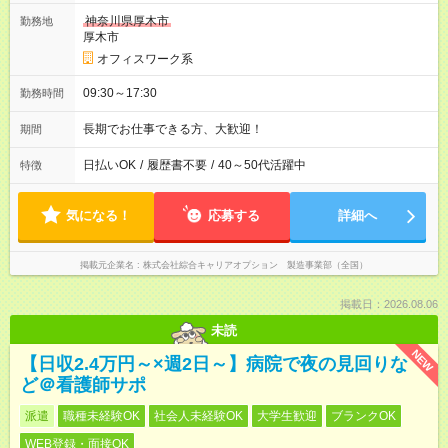
神奈川県厚木市
勤務地
厚木市
オフィスワーク系
09:30～17:30
勤務時間
長期でお仕事できる方、大歓迎！
期間
日払いOK
/
履歴書不要
/
40～50代活躍中
特徴
気になる！
応募する
詳細へ
掲載元企業名
株式会社綜合キャリアオプション 製造事業部（全国）
掲載日：2026.08.06
未読
NEW
【日収2.4万円～×週2日～】病院で夜の見回りな
ど＠看護師サポ
派遣
職種未経験OK
社会人未経験OK
大学生歓迎
ブランクOK
WEB登録・面接OK