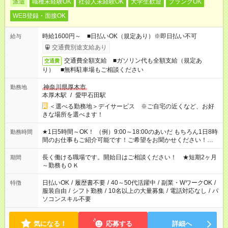
派遣
職種未経験OK
社会人未経験OK
大学生歓迎
ブランクOK
WEB登録・面接OK
時給1600円～ ■日払いOK（規定あり）※即日払い不可
給与
交通費別途支給あり
交通費全額支給 ■ガソリン代も全額支給（規定あ
交通費
り） ■無料駐車場もご相談ください
神奈川県厚木市
勤務地
本厚木駅
/
愛甲石田駅
＜選べる勤務地＞デイサービス ※ご自宅の近くなど、お好
きな場所を選べます！
★1日5時間～OK！ （例）9:00～18:00のあいだ もちろん1日8時
勤務時間
間のお仕事もご紹介可能です！ご希望をお聞かせください！★家
庭の都合でお休みが必要な場合も遠慮なくご相談ください。 ※
週最低15時間以上の勤務が必要です
長く働ける職場です。開始日はご相談ください！ ★短期2ヶ月
期間
～勤務もＯＫ
日払いOK
/
履歴書不要
/
40～50代活躍中
/
副業・WワークOK
/
特徴
服装自由
/
シフト勤務
/
10名以上の大量募集
/
電話対応なし
/
パ
ソコンスキル不要
気になる！
応募する
詳細へ