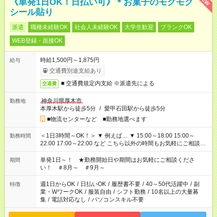
《単発1日OK！日払い可》＊お菓子のモクモク
シール貼り
派遣
職種未経験OK
社会人未経験OK
大学生歓迎
ブランクOK
WEB登録・面接OK
時給1,500円～1,875円
給与
交通費別途支給あり
■ 交通費規定内支給 ※派遣先による
交通費
神奈川県厚木市
勤務地
本厚木駅から徒歩5分
/
愛甲石田駅から徒歩5分
■物流センターなど ■勤務地選べます
＜1日3時間～OK！＞ ▼ 例えば… ▼ 15:00～18:00 15:00～
勤務時間
22:00 17:00～22:00 など こちら以外の時間もお気軽にご相談く
ださい！
単発1日～！ ★勤務開始日や期間はお気軽にご相談くださ
期間
い！ ＃8月～ ＃9月～
週1日からOK
/
日払いOK
/
履歴書不要
/
40～50代活躍中
/
副
特徴
業・WワークOK
/
服装自由
/
シフト勤務
/
10名以上の大量募
集
/
電話対応なし
/
パソコンスキル不要