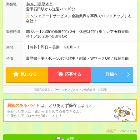
神奈川県厚木市
勤務地
愛甲石田駅から送迎バス10分
＼シェアードサービス／金融業界を事務でバックアップする
会社！
09:00～16:30(実働6時間30分 休憩1時間) ※＼レア★時短勤
勤務時間
務！／16:30ピタ退社OK！
【急募】即日～長期 ※8月～！
期間
履歴書不要
/
40～50代活躍中
/
副業・WワークOK
/
服装自由
特徴
気になる！
応募する
詳細へ
掲載元企業名
パーソルテンプスタッフ株式会社 首都圏
興味のあるバイト
は、とりあえず保存しよう♪
保存した求人は、後からまとめて応募できるよ。
企業からアプローチが届くことも！
掲載日：2026.08.06
未読