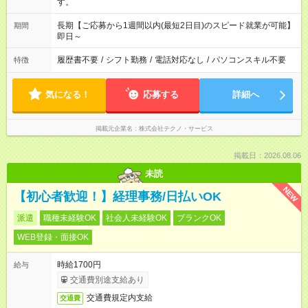
す。
長期【ご応募から1週間以内(最短2日目)のスピード就業が可能】
期間
即日～
履歴書不要
/
シフト勤務
/
電話対応なし
/
パソコンスキル不要
特徴
気になる！
応募する
詳細へ
掲載元企業名
株式会社テクノ・サービス
掲載日：2026.08.06
未読
NEW
【初心者歓迎！】経理事務/日払いOK
派遣
職種未経験OK
社会人未経験OK
ブランクOK
WEB登録・面接OK
時給1700円
給与
交通費別途支給あり
交通費規定内支給
交通費