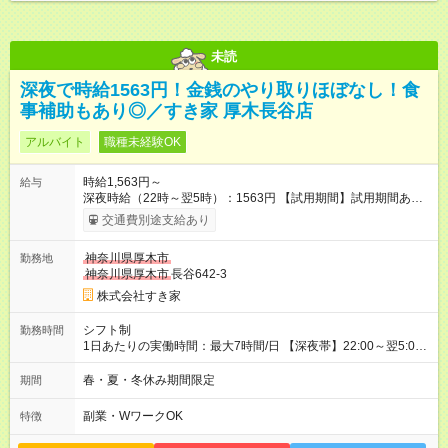
未読
深夜で時給1563円！金銭のやり取りほぼなし！食
事補助もあり◎／すき家 厚木長谷店
アルバイト
職種未経験OK
時給1,563円～
給与
深夜時給（22時～翌5時）：1563円 【試用期間】試用期間あり
試用期間の長さ：1ヶ月 雇用形態、給与は本採用時と同じです。
交通費別途支給あり
試用期間の実態は30日（※条件変更なし）ですが、切り上げで
一ヶ月とさせていただきます。 研修制度あり：15時間(研修中も
神奈川県厚木市
勤務地
同時給）
神奈川県厚木市
長谷642-3
株式会社すき家
シフト制
勤務時間
1日あたりの実働時間：最大7時間/日 【深夜帯】22:00～翌5:00
週2日～・1日2h～OK◎ ※22:00から翌5:00までは18歳以上の方
のみ勤務可能です（18歳未満の深夜業務禁止のため） ★深夜で
春・夏・冬休み期間限定
期間
も安心して働けます★ すき家では、ワンオペを禁止していま
す。 必ず、2名以上での勤務を行いますので、安心して働けま
副業・WワークOK
特徴
す。