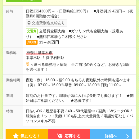
日収2万4300円～（日勤時給1350円） ■月収例19.4万円～（夜
給与
勤月8回勤務の場合）
交通費別途支給あり
交通費全額支給 ■ガソリン代も全額支給（規定あ
交通費
り） ■無料駐車場もご相談ください
15～20万円
月収例
神奈川県厚木市
勤務地
本厚木駅
/
愛甲石田駅
＜選べる勤務地＞病院 ※ご自宅の近くなど、お好きな場所
を選べます！
夜勤（例） 16:00～翌9:00 もちろん夜勤以外の時間も選べます
勤務時間
（例） 07:00～16:00※早番 09:00～18:00※日勤 11:00～
20:00※遅番 ※時間は、固定・選べる施設もあるので、ご希望が
あれば調整できます！ ※シフト制。勤務地により実働時間が異
短期のお仕事です。職場が気に入れば長期でも働けます！ ★開
期間
なります。★家庭の都合でお休みが必要な場合も遠慮なくご相談
始日はご相談ください。 ★急募です！
ください。
日払いOK
/
履歴書不要
/
40～50代活躍中
/
副業・WワークOK
/
特徴
服装自由
/
シフト勤務
/
10名以上の大量募集
/
電話対応なし
/
パ
ソコンスキル不要
気になる！
応募する
詳細へ