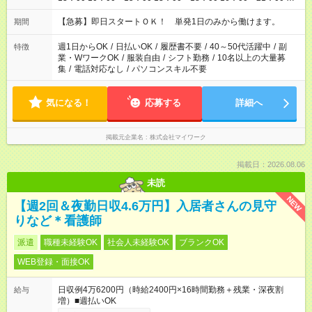
シフト例：8時間～＞ ・10：00～19：00 ・13：00～22：00 ・
22：00～翌6：00 など！是非ご希望をお聞かせください！
【急募】即日スタートＯＫ！ 単発1日のみから働けます。
期間
週1日からOK
/
日払いOK
/
履歴書不要
/
40～50代活躍中
/
副
特徴
業・WワークOK
/
服装自由
/
シフト勤務
/
10名以上の大量募
集
/
電話対応なし
/
パソコンスキル不要
気になる！
応募する
詳細へ
掲載元企業名
株式会社マイワーク
掲載日：2026.08.06
未読
NEW
【週2回＆夜勤日収4.6万円】入居者さんの見守
りなど＊看護師
派遣
職種未経験OK
社会人未経験OK
ブランクOK
WEB登録・面接OK
日収例4万6200円（時給2400円×16時間勤務＋残業・深夜割
給与
増）■週払いOK