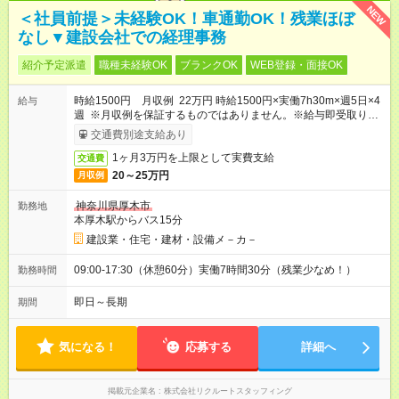
NEW
＜社員前提＞未経験OK！車通勤OK！残業ほぼ
なし▼建設会社での経理事務
紹介予定派遣
職種未経験OK
ブランクOK
WEB登録・面接OK
時給1500円 月収例 22万円 時給1500円×実働7h30m×週5日×4
給与
週 ※月収例を保証するものではありません。※給与即受取りサ
ービス利用可（利用条件有）
交通費別途支給あり
1ヶ月3万円を上限として実費支給
交通費
20～25万円
月収例
神奈川県厚木市
勤務地
本厚木駅からバス15分
建設業・住宅・建材・設備メ－カ－
09:00-17:30（休憩60分）実働7時間30分（残業少なめ！）
勤務時間
即日～長期
期間
気になる！
応募する
詳細へ
掲載元企業名
株式会社リクルートスタッフィング