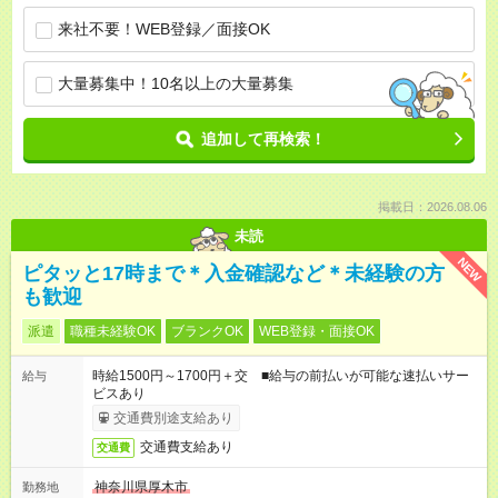
来社不要！WEB登録／面接OK
大量募集中！10名以上の大量募集
追加して再検索！
掲載日：2026.08.06
未読
NEW
ピタッと17時まで＊入金確認など＊未経験の方
も歓迎
派遣
職種未経験OK
ブランクOK
WEB登録・面接OK
時給1500円～1700円＋交 ■給与の前払いが可能な速払いサー
給与
ビスあり
交通費別途支給あり
交通費支給あり
交通費
神奈川県厚木市
勤務地