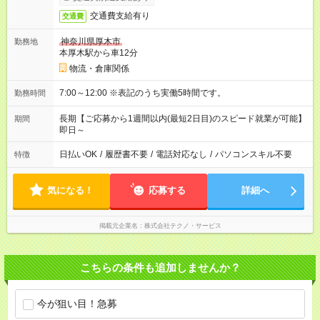
交通費支給有り
交通費
神奈川県厚木市
勤務地
本厚木駅から車12分
物流・倉庫関係
7:00～12:00 ※表記のうち実働5時間です。
勤務時間
長期【ご応募から1週間以内(最短2日目)のスピード就業が可能】
期間
即日～
日払いOK
/
履歴書不要
/
電話対応なし
/
パソコンスキル不要
特徴
気になる！
応募する
詳細へ
掲載元企業名
株式会社テクノ・サービス
こちらの条件も追加しませんか？
今が狙い目！急募