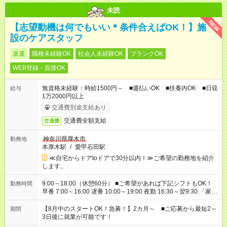
未読
NEW
【志望動機は何でもいい＊条件合えばOK！】施
設のケアスタッフ
派遣
職種未経験OK
社会人未経験OK
ブランクOK
WEB登録・面接OK
無資格未経験：時給1500円～ ■週払いOK ■扶養内OK ■日収
給与
1万2000円以上
交通費別途支給あり
交通費全額支給
交通費
神奈川県厚木市
勤務地
本厚木駅
/
愛甲石田駅
≪自宅からドアtoドアで30分以内！≫ご希望の勤務地を紹介
します。
9:00～18:00（休憩60分） ■ご希望があれば下記シフトもOK！
勤務時間
早番 7:00～16:00 遅番 10:00～19:00 夜勤 16:30～翌9:30 「家族
と休みを合わせたい」 「余裕を持って夕飯の準備がしたい」
「できれば残業はしたくない」 など、ご希望を教えてください
【8月中のスタートOK！急募！】2カ月～ ■ご応募から最短2～
期間
ね。 ※Wワーク希望の方へ 今ご覧のお仕事で希望する勤務時間
3日後に就業が可能です！
と、もう1つのお仕事の勤務時間。 合計で週40時間を超える場