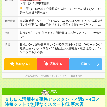
本厚木駅
/
愛甲石田駅
＜選べる勤務地＞介護施設や病院 ※ご自宅の近くなど、お
好きな場所を選べます！
★1日5時間～OK！ （例）9:00～18:00のあいだ もちろん1日8時
勤務時間
間のお仕事もご紹介可能です！ご希望をお聞かせください！ ★
家庭の都合でお休みが必要な場合も遠慮なくご相談ください。
※週最低15時間以上の勤務が必要です
短期2ヵ月～のお仕事です。開始日はご相談ください！ ★急募
期間
です！
日払いOK
/
履歴書不要
/
40～50代活躍中
/
副業・WワークOK
/
特徴
服装自由
/
シフト勤務
/
10名以上の大量募集
/
電話対応なし
/
パ
ソコンスキル不要
気になる！
応募する
詳細へ
掲載元企業名
株式会社ネオキャリア ナイス！介護事業部
未読
☆しゅふ活躍中☆事務アシスタント／週3～4日／
時短シフトで無理なくスタート◎/厚木店