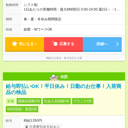
シフト制
勤務時間
1日あたりの実働時間：最大8時間/日 0:00-24:00 週2日～・1日
2h～OK ＜シフト例＞ 〇朝帯 5:00-9:00 〇昼帯 9:00-14:00 〇午
後帯 14:00-18:00 〇夜帯 18:00-22:00 〇深夜帯 22:00-翌5:00 基
春・夏・冬休み期間限定
期間
本は固定シフトですが家庭の都合などイレギュラーには対応し
ます♪
副業・WワークOK
特徴
気になる！
応募する
詳細へ
掲載元企業名
株式会社すき家
未読
給与即払いOK！平日休み！日勤のお仕事！入荷商
品の検品
派遣
職種未経験OK
社会人未経験OK
ブランクOK
WEB登録・面接OK
時給1350円
給与
交通費別途支給あり