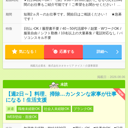
★1日5時間～OK！ （例）9:00～18:00のあいだ もちろん1日8時
勤務時間
間のお仕事もご紹介可能です！ご希望をお聞かせください！ ※
週最低15時間以上の勤務が必要です
短期2ヵ月～のお仕事です。開始日はご相談ください！ ★急募
期間
です！
日払いOK
/
履歴書不要
/
40～50代活躍中
/
副業・WワークOK
/
特徴
服装自由
/
シフト勤務
/
10名以上の大量募集
/
電話対応なし
/
パ
ソコンスキル不要
気になる！
応募する
詳細へ
掲載元企業名
株式会社ネオキャリア ナイス！介護事業部
掲載日：2026.08.06
未読
NEW
【週2日～】料理、掃除…カンタンな家事が仕事
になる！生活支援
派遣
職種未経験OK
社会人未経験OK
ブランクOK
WEB登録・面接OK