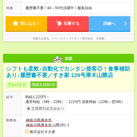
履歴書不要
/
40～50代活躍中
/
服装自由
特徴
気になる！
応募する
詳細へ
掲載元企業名
パーソルテンプスタッフ株式会社 首都圏
未読
シフトも柔軟♪自動化でカンタン接客◎！食事補助
あり♪履歴書不要／すき家 129号厚木山際店
アルバイト
職種未経験OK
時給1,225円～
給与
通常時給（5時～22時）：1225円 深夜時給（22時～翌5時）：
1532円 高校生時給：1225円 【特別手当】早朝手当（5：00-9：
交通費別途支給あり
00）時給+150円 【試用期間】試用期間あり 試用期間の長さ：1
ヶ月 雇用形態、給与は本採用時と同じです。 試用期間の実態は
神奈川県厚木市
勤務地
30日（※条件変更なし）ですが、切り上げで一ヶ月とさせてい
神奈川県厚木市
山際281-1
ただきます。 研修制度あり：15時間(研修中も同時給）
株式会社すき家