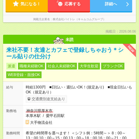
気になる！
応募する
詳細へ
掲載元企業名
株式会社バイトレ（キャムコムグループ）
掲載日：2026.08.06
未読
NEW
来社不要！友達とカフェで登録しちゃおう＊シ
ール貼りの仕分け
派遣
職種未経験OK
社会人未経験OK
大学生歓迎
ブランクOK
WEB登録・面接OK
時給1300円 ■日払い・週払いOK！(規定あり) ■現金日払いも
給与
OK（規定あり）
交通費別途支給あり
神奈川県厚木市
勤務地
本厚木駅
/
愛甲石田駅
大手物流会社
希望の時間帯を選べます！ ＜シフト例：5時間～＞ 8：00～
勤務時間
13：00 10：00～15：00 13：00～18：00 16：00～21：00 ＜