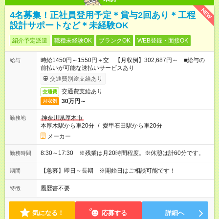
NEW
4名募集！正社員登用予定＊賞与2回あり＊工程
設計サポートなど＊未経験OK
紹介予定派遣
職種未経験OK
ブランクOK
WEB登録・面接OK
時給1450円～1550円＋交 【月収例】302,687円～ ■給与の
給与
前払いが可能な速払いサービスあり
交通費別途支給あり
交通費支給あり
交通費
30万円～
月収例
神奈川県厚木市
勤務地
本厚木駅から車20分
/
愛甲石田駅から車20分
メーカー
8:30～17:30 ※残業は月20時間程度。※休憩は計60分です。
勤務時間
【急募】即日～長期 ※開始日はご相談可能です！
期間
履歴書不要
特徴
気になる！
応募する
詳細へ