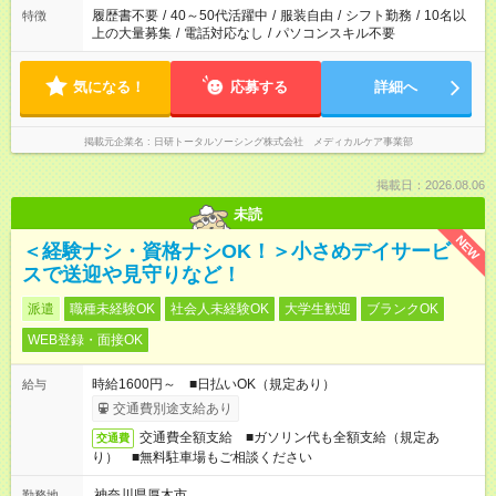
合は応募できません。
履歴書不要
/
40～50代活躍中
/
服装自由
/
シフト勤務
/
10名以
特徴
上の大量募集
/
電話対応なし
/
パソコンスキル不要
気になる！
応募する
詳細へ
掲載元企業名
日研トータルソーシング株式会社 メディカルケア事業部
掲載日：2026.08.06
未読
NEW
＜経験ナシ・資格ナシOK！＞小さめデイサービ
スで送迎や見守りなど！
派遣
職種未経験OK
社会人未経験OK
大学生歓迎
ブランクOK
WEB登録・面接OK
時給1600円～ ■日払いOK（規定あり）
給与
交通費別途支給あり
交通費全額支給 ■ガソリン代も全額支給（規定あ
交通費
り） ■無料駐車場もご相談ください
神奈川県厚木市
勤務地