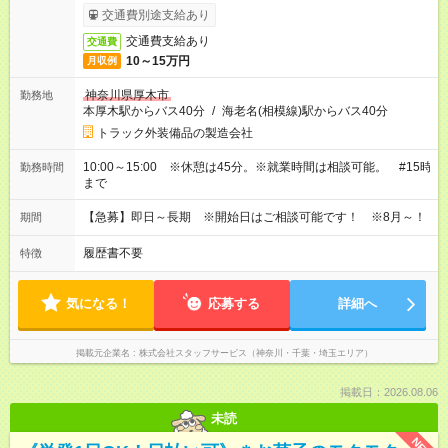
交通費別途支給あり
交通費支給あり
交通費
10～15万円
月収例
神奈川県厚木市
勤務地
本厚木駅からバス40分
/
海老名(相模線)駅からバス40分
トラック外装備品の製造会社
10:00～15:00 ※休憩は45分。※就業時間は相談可能。 #15時
勤務時間
まで
【急募】即日～長期 ※開始日はご相談可能です！ ※8月～！
期間
履歴書不要
特徴
気になる！
応募する
詳細へ
掲載元企業名
株式会社スタッフサービス（神奈川・千葉・埼玉エリア）
掲載日：2026.08.06
未読
NEW