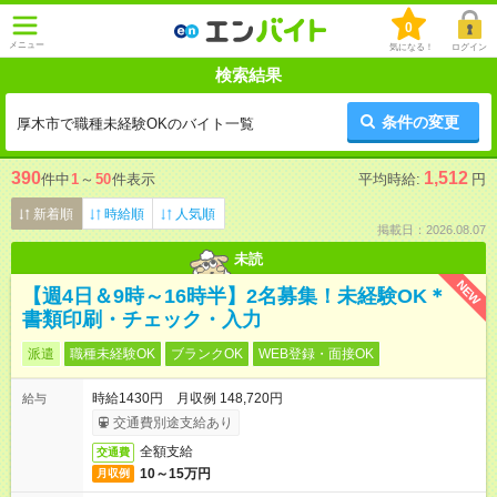
0
メニュー
気になる！
ログイン
検索結果
条件の変更
厚木市で職種未経験OKのバイト一覧
390
1,512
件中
1
～
50
件表示
平均時給:
円
新着順
時給順
人気順
掲載日：2026.08.07
未読
NEW
【週4日＆9時～16時半】2名募集！未経験OK＊
書類印刷・チェック・入力
派遣
職種未経験OK
ブランクOK
WEB登録・面接OK
時給1430円 月収例 148,720円
給与
交通費別途支給あり
全額支給
交通費
10～15万円
月収例