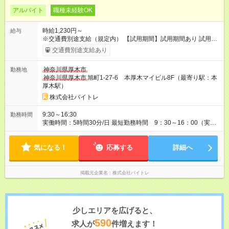
アルバイト
職種未経験OK
時給1,230円～
給与
※交通費別途支給（規定内） 【試用期間】試用期間あり 試用期
間の長さ：2ヶ月 雇用形態、給与は本採用時と同じです。
交通費別途支給あり
神奈川県厚木市
勤務地
神奈川県厚木市
旭町1-27-6 本厚木マイビル8F（最寄り駅：本
厚木駅）
株式会社バイトレ
9:30～16:30
勤務時間
実働時間：5時間30分/日 最短勤務時間 9：30～16：00（実働
5.5時間） 9：30～16：30（実働6時間）、9：30～17：00（実
働6.5時間）など勤務時間選択可 ※週4日～相談可
気になる！
応募する
詳細へ
掲載元企業名
株式会社バイトレ
少しエリアを広げると、
590
求人が
件増えます！