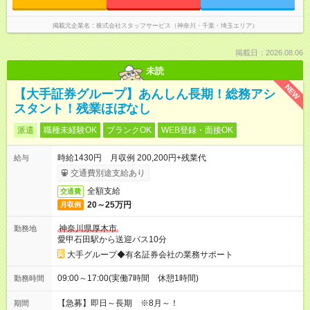
掲載元企業名
株式会社スタッフサービス（神奈川・千葉・埼玉エリア）
掲載日：2026.08.06
未読
NEW
【大手証券グループ】あんしん長期！総務アシ
スタント！残業ほぼなし
派遣
職種未経験OK
ブランクOK
WEB登録・面接OK
時給1430円 月収例 200,200円+残業代
給与
交通費別途支給あり
全額支給
交通費
20～25万円
月収例
神奈川県厚木市
勤務地
愛甲石田駅から送迎バス10分
大手グループ◆有名証券会社の業務サポート
09:00～17:00(実働7時間 休憩1時間)
勤務時間
【急募】即日～長期 ※8月～！
期間