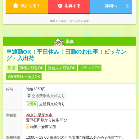
気になる！
応募する
詳細へ
掲載元企業名
株式会社すき家
未読
車通勤OK！平日休み！日勤のお仕事！ピッキン
グ・入出荷
派遣
職種未経験OK
社会人未経験OK
ブランクOK
WEB登録・面接OK
時給1350円
給与
交通費別途支給あり
交通費支給有り
交通費
神奈川県厚木市
勤務地
愛甲石田駅から徒歩20分
物流・倉庫関係
13:00～18:00 ※表記のうち実働4時間15分から8時間です。
勤務時間