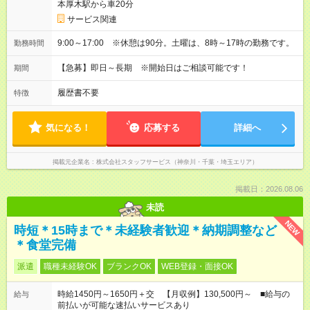
本厚木駅から車20分
サービス関連
9:00～17:00 ※休憩は90分。土曜は、8時～17時の勤務です。
勤務時間
【急募】即日～長期 ※開始日はご相談可能です！
期間
履歴書不要
特徴
気になる！
応募する
詳細へ
掲載元企業名
株式会社スタッフサービス（神奈川・千葉・埼玉エリア）
掲載日：2026.08.06
未読
NEW
時短＊15時まで＊未経験者歓迎＊納期調整など
＊食堂完備
派遣
職種未経験OK
ブランクOK
WEB登録・面接OK
時給1450円～1650円＋交 【月収例】130,500円～ ■給与の
給与
前払いが可能な速払いサービスあり