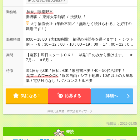
交通費別途支給あり
神奈川県秦野市
勤務地
秦野駅
/
東海大学前駅
/
渋沢駅
/
…
大手物流会社（年齢不問／「無理なく続けられる」と好評の
職場です！）
9:00～18:00（実動8時間） 希望の時間帯を選べます！ ＜シフト
勤務時間
例＞ ・8：30～12：00 ・10：00～19：00 ・17：00～22：00
・13：00～22：00 ・22：00～翌6：00 など
【急募】即日スタートＯＫ！ 単発1日のみから働けます。 ＃
期間
7月～ ＃8月～
週1日からOK
/
日払いOK
/
履歴書不要
/
40～50代活躍中
/
特徴
副業・WワークOK
/
服装自由
/
シフト勤務
/
10名以上の大量募
集
/
電話対応なし
/
パソコンスキル不要
気になる！
応募する
詳細へ
掲載元企業名
株式会社マイワーク
掲載日：2026.08.05
未読