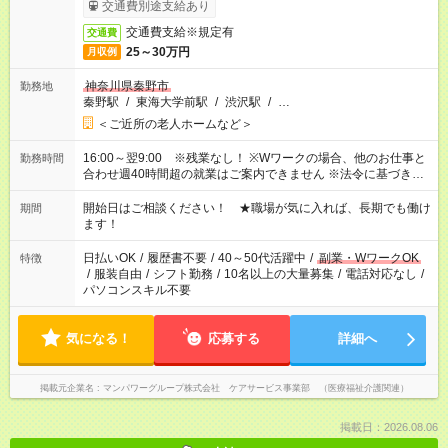
は手続き完了次第のお支払いとなります。
交通費別途支給あり
交通費支給※規定有
交通費
25～30万円
月収例
神奈川県秦野市
勤務地
秦野駅
/
東海大学前駅
/
渋沢駅
/
…
＜ご近所の老人ホームなど＞
16:00～翌9:00 ※残業なし！ ※Wワークの場合、他のお仕事と
勤務時間
合わせ週40時間超の就業はご案内できません ※法令に基づき、
週20時間以上勤務は社会保険への加入対象となります ※労働者
派遣法（日雇い派遣の原則禁止）により、短時間・短期間の就
開始日はご相談ください！ ★職場が気に入れば、長期でも働け
期間
業はご案内が難しい場合があります
ます！
日払いOK
/
履歴書不要
/
40～50代活躍中
/
副業・WワークOK
特徴
/
服装自由
/
シフト勤務
/
10名以上の大量募集
/
電話対応なし
/
パソコンスキル不要
気になる！
応募する
詳細へ
掲載元企業名
マンパワーグループ株式会社 ケアサービス事業部 （医療福祉介護関連）
掲載日：2026.08.06