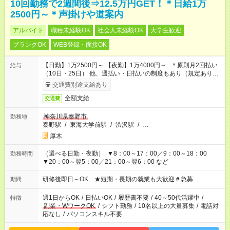
10回勤務で2週間後⇒12.5万円GET！＊日給1万
2500円～＊声掛けや道案内
アルバイト
職種未経験OK
社会人未経験OK
大学生歓迎
ブランクOK
WEB登録・面接OK
【日勤】1万2500円～ 【夜勤】1万4000円～ ＊原則月2回払い
給与
（10日・25日） 他、週払い・日払いの制度もあり（規定あり）
＃日収1万円以上
交通費別途支給あり
全額支給
交通費
神奈川県秦野市
勤務地
秦野駅
/
東海大学前駅
/
渋沢駅
/
…
厚木
（選べる日勤・夜勤） ▼8：00～17：00／9：00～18：00
勤務時間
▼20：00～翌5：00／21：00～翌6：00 など
研修後即日～OK ★短期・長期の就業も大歓迎＃急募
期間
週1日からOK
/
日払いOK
/
履歴書不要
/
40～50代活躍中
/
特徴
副業・WワークOK
/
シフト勤務
/
10名以上の大量募集
/
電話対
応なし
/
パソコンスキル不要