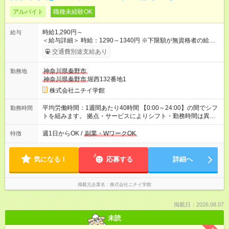
アルバイト
職種未経験OK
時給1,290円～
給与
＜給与詳細＞ 時給：1290～1340円 ※下限額が無資格者の給与
です。 【試用期間】試用期間あり 試用期間の長さ：3ヶ月 雇用
交通費別途支給あり
形態、給与は本採用時と同じです。
神奈川県秦野市
勤務地
神奈川県秦野市
堀西132番地1
株式会社ニチイ学館
平均労働時間：1週間あたり40時間 【0:00～24:00】の間でシフ
勤務時間
トを組みます。 拠点・サービスによりシフト・勤務時間は異な
ります。 ＜シフト例＞ 早番：7:30～16:30 日勤：9:00～18:00
遅番：11:00～20:00 夜勤：16:30～翌9:30 ※上記は一例です。
週1日からOK /
副業・WワークOK
特徴
※働き方は柔軟にご相談いただけます。 平均労働時間：1週間あ
たり40時間 【0:00～24:00】の間でシフトを組みます。 拠点・
サービスによりシフト・勤務時間は異なります。 ＜シフト例＞
気になる！
応募する
詳細へ
早番：7:30～16:30 日勤：9:00～18:00 遅番：11:00～20:00 夜
勤：16:30～翌9:30 ※上記は一例です。 ※働き方は柔軟にご相談
いただけます。
掲載元企業名
株式会社ニチイ学館
掲載日：2026.08.07
未読