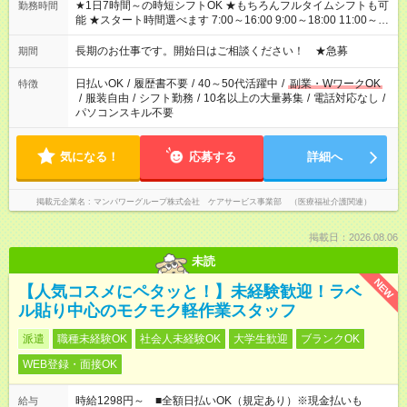
★1日7時間～の時短シフトOK ★もちろんフルタイムシフトも可
勤務時間
能 ★スタート時間選べます 7:00～16:00 9:00～18:00 11:00～
20:00 など 残業なし！ ※Wワークの場合、他のお仕事と合わせ
週40時間超の就業はご案内できません ※法令に基づき、週20時
長期のお仕事です。開始日はご相談ください！ ★急募
期間
間以上勤務は社会保険への加入対象となります ※労働者派遣法
（日雇い派遣の原則禁止）により、短時間・短期間の就業はご
日払いOK
/
履歴書不要
/
40～50代活躍中
/
副業・WワークOK
特徴
案内が難しい場合があります
/
服装自由
/
シフト勤務
/
10名以上の大量募集
/
電話対応なし
/
パソコンスキル不要
気になる！
応募する
詳細へ
掲載元企業名
マンパワーグループ株式会社 ケアサービス事業部 （医療福祉介護関連）
掲載日：2026.08.06
未読
NEW
【人気コスメにペタッと！】未経験歓迎！ラベ
ル貼り中心のモクモク軽作業スタッフ
派遣
職種未経験OK
社会人未経験OK
大学生歓迎
ブランクOK
WEB登録・面接OK
時給1298円～ ■全額日払いOK（規定あり）※現金払いも
給与