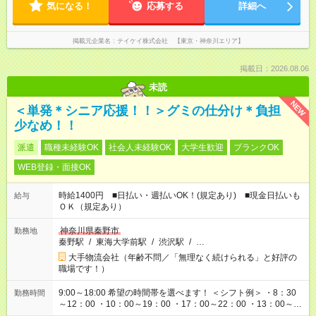
気になる！
応募する
詳細へ
掲載元企業名
テイケイ株式会社 【東京・神奈川エリア】
掲載日：2026.08.06
未読
NEW
＜単発＊シニア応援！！＞グミの仕分け＊負担
少なめ！！
派遣
職種未経験OK
社会人未経験OK
大学生歓迎
ブランクOK
WEB登録・面接OK
時給1400円 ■日払い・週払いOK！(規定あり) ■現金日払いも
給与
ＯＫ（規定あり）
神奈川県秦野市
勤務地
秦野駅
/
東海大学前駅
/
渋沢駅
/
…
大手物流会社（年齢不問／「無理なく続けられる」と好評の
職場です！）
9:00～18:00 希望の時間帯を選べます！ ＜シフト例＞ ・8：30
勤務時間
～12：00 ・10：00～19：00 ・17：00～22：00 ・13：00～
22：00 ・22：00～翌6：00 など