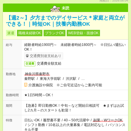
掲載日：2026.08.04
未読
【週2～】夕方までのデイサービス＊家庭と両立が
できる！｜時短OK｜扶養内勤務OK
派遣
職種未経験OK
ブランクOK
WEB登録・面接OK
経験者時給1900円～ 未経験者時給1800円～ ※日払い/週払い
給与
OK！
交通費別途支給あり
交通費全額支給
交通費
神奈川県秦野市
勤務地
秦野駅
/
東海大学前駅
/
渋沢駅
/
…
介護施設や病院 ※ご自宅近辺からご案内可能
★1日5時間～OK！
勤務時間
【急募】即日勤務OK！中旬～など開始日相談可 ★まずはお試
期間
し2カ月～のスタートも歓迎！
日払いOK
/
履歴書不要
/
40～50代活躍中
/
副業・WワークOK
特徴
/
シフト勤務
/
10名以上の大量募集
/
電話対応なし
/
パソコンス
キル不要