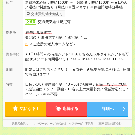
無資格未経験：時給1600円～ 経験者：時給1800円～★日払い
給与
／週払い制度あり（月払いも選べます）※稼働開始時は手続き完
了次第のお支払いとなります。
交通費別途支給あり
交通費支給※規定有
交通費
神奈川県秦野市
勤務地
秦野駅
/
東海大学前駅
/
渋沢駅
/
…
＜ご近所の老人ホームなど＞
★1日6時間～の時短シフトOK ★もちろんフルタイムシフトも可
勤務時間
能 ★スタート時間選べます 7:00～16:00 9:00～18:00 11:00～
20:00 など 残業なし！ ※Wワークの場合、他のお仕事と合わせ
週40時間超の就業はご案内できません ※法令に基づき、週20時
開始日はご相談ください！ ★急募 ★職場が気に入れば、長期
期間
間以上勤務は社会保険への加入対象となります ※労働者派遣法
でも働けます！
（日雇い派遣の原則禁止）により、短時間・短期間の就業はご
案内が難しい場合があります
日払いOK
/
履歴書不要
/
40～50代活躍中
/
副業・WワークOK
特徴
/
服装自由
/
シフト勤務
/
10名以上の大量募集
/
電話対応なし
/
パソコンスキル不要
気になる！
応募する
詳細へ
掲載元企業名
マンパワーグループ株式会社 ケアサービス事業部 （医療福祉介護関連）