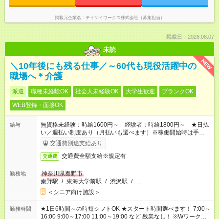
掲載元企業名
テイケイワークス株式会社（募集担当）
掲載日：2026.08.07
未読
NEW
＼10年後にも残る仕事／～60代も現役活躍中の
職場へ＊介護
派遣
職種未経験OK
社会人未経験OK
大学生歓迎
ブランクOK
WEB登録・面接OK
無資格未経験：時給1600円～ 経験者：時給1800円～ ★日払
給与
い／週払い制度あり（月払いも選べます）※稼働開始時は手続き
完了次第のお支払いとなります。
交通費別途支給あり
交通費全額支給※規定有
交通費
神奈川県秦野市
勤務地
秦野駅
/
東海大学前駅
/
渋沢駅
/
…
＜シニア向け施設＞
★1日6時間～の時短シフトOK ★スタート時間選べます！ 7:00～
勤務時間
16:00 9:00～17:00 11:00～19:00 など 残業なし！ ※Wワークの