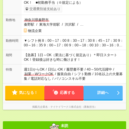
OK！ ■初勤務手当（※規定による）
交通費別途支給あり
神奈川県秦野市
勤務地
秦野駅
/
東海大学前駅
/
渋沢駅
/
…
物流企業
▼シフト例 8：00～17：00 8：30～17：30 8：45～17：30 9：
勤務時間
00～16：35 9：00～17：00 9：00～18：00 10：30～16：00
10：30～18：00 11：00～20：00 13：00～20：00 20：00～
29：00 上記以外にもシフトパターンあり！ ご都合に合わせてお
【急募】1日～OK（業法に基づく規定あり）＊即日スタート
期間
仕事可能です！
OK！登録後は好きな時に働けます！
週1日からOK
/
日払いOK
/
履歴書不要
/
40～50代活躍中
/
特徴
副業・WワークOK
/
服装自由
/
シフト勤務
/
10名以上の大量募
集
/
電話対応なし
/
パソコンスキル不要
気になる！
応募する
詳細へ
掲載元企業名
テイケイワークス株式会社（募集担当）
未読