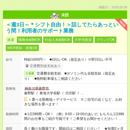
掲載日：2026.08.08
未読
NEW
＜週3日～＊シフト自由！＞話してたらあっとい
う間！利用者のサポート業務
派遣
職種未経験OK
社会人未経験OK
大学生歓迎
ブランクOK
WEB登録・面接OK
時給1600円～ ■日払いOK（規定あり）※即日払い不可
給与
交通費別途支給あり
交通費全額支給 ■ガソリン代も全額支給（規定あ
交通費
り） ■無料駐車場もご相談ください
神奈川県秦野市
勤務地
秦野駅
/
東海大学前駅
/
渋沢駅
/
…
＜選べる勤務地＞デイサービス ※ご自宅の近くなど、お好
きな場所を選べます！
★1日5時間～OK！ （例）9:00～18:00のあいだ もちろん1日8時
勤務時間
間のお仕事もご紹介可能です！ご希望をお聞かせください！★家
庭の都合でお休みが必要な場合も遠慮なくご相談ください。 ※
週最低15時間以上の勤務が必要です
長く働ける職場です。開始日はご相談ください！ ★短期2ヶ月
期間