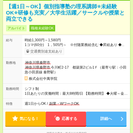
【週1日～OK】個別指導塾の理系講師⭐未経験
OK⭐研修も充実／大学生活躍／サークルや授業と
両立できる
アルバイト
職種未経験OK
時給1,300円～1,580円
給与
1コマ(60分) 1，505円～ ※付随業務給含む ◆昇給あり ◆付随
業務給 …授業60分につき付随業務給10分ぶん（205円）を支給
交通費別途支給あり
（付随業務…授業準備、片付け、授業引継書の作成等） ◆研修
期間：授業15～30コマ →研修期間は1コマ(60分)1，430円 ※
神奈川県秦野市
勤務地
付随業務給含む ◆支払い方法：月1回 ◆交通費:全額支給（規定内
神奈川県秦野市
今川町2-17 都築第2ビル1Ｆ（最寄り駅：小田
支給） 【試用期間】試用期間なし
急小田原線 秦野駅）
株式会社中萬学院
シフト制
勤務時間
1日あたりの実働時間：最大8時間/日 【勤務時間】 ◆火曜～金
曜…16：00～21：40 ◆土曜…13：40～21：40 ＊上記時間内
で、週1日～OK！ ＊平日のみOK ＊1日4時間以内OK ＊季節講座
週1日からOK /
副業・WワークOK
特徴
期間は平日も13：40～勤務可能！（教室による） ＊月曜・日曜
日は休講日です。 ＊時間・曜日応相談 ＊週1、2日からOK！ ＊
短時間勤務OK
気になる！
応募する
詳細へ