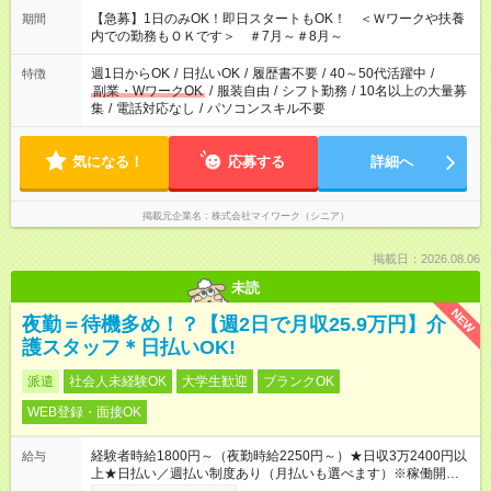
【急募】1日のみOK！即日スタートもOK！ ＜Ｗワークや扶養
期間
内での勤務もＯＫです＞ ＃7月～＃8月～
週1日からOK
/
日払いOK
/
履歴書不要
/
40～50代活躍中
/
特徴
副業・WワークOK
/
服装自由
/
シフト勤務
/
10名以上の大量募
集
/
電話対応なし
/
パソコンスキル不要
気になる！
応募する
詳細へ
掲載元企業名
株式会社マイワーク（シニア）
掲載日：2026.08.06
未読
NEW
夜勤＝待機多め！？【週2日で月収25.9万円】介
護スタッフ＊日払いOK!
派遣
社会人未経験OK
大学生歓迎
ブランクOK
WEB登録・面接OK
経験者時給1800円～（夜勤時給2250円～）★日収3万2400円以
給与
上★日払い／週払い制度あり（月払いも選べます）※稼働開始時