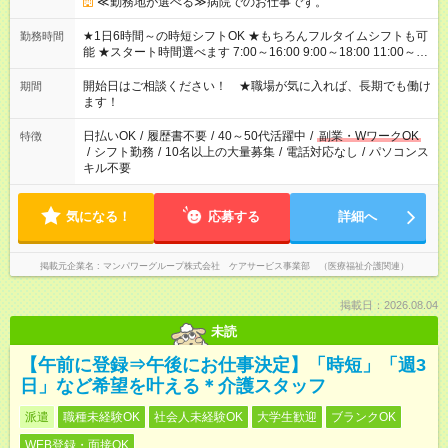
≪勤務地が選べる≫病院でのお仕事です。
★1日6時間～の時短シフトOK ★もちろんフルタイムシフトも可
勤務時間
能 ★スタート時間選べます 7:00～16:00 9:00～18:00 11:00～
20:00 など 残業なし！ ※Wワークの場合、他のお仕事と合わせ
週40時間超の就業はご案内できません ※法令に基づき、週20時
開始日はご相談ください！ ★職場が気に入れば、長期でも働け
期間
間以上勤務は社会保険への加入対象となります ※労働者派遣法
ます！
（日雇い派遣の原則禁止）により、短時間・短期間の就業はご
案内が難しい場合があります
日払いOK
/
履歴書不要
/
40～50代活躍中
/
副業・WワークOK
特徴
/
シフト勤務
/
10名以上の大量募集
/
電話対応なし
/
パソコンス
キル不要
気になる！
応募する
詳細へ
掲載元企業名
マンパワーグループ株式会社 ケアサービス事業部 （医療福祉介護関連）
掲載日：2026.08.04
未読
【午前に登録⇒午後にお仕事決定】「時短」「週3
日」など希望を叶える＊介護スタッフ
派遣
職種未経験OK
社会人未経験OK
大学生歓迎
ブランクOK
WEB登録・面接OK