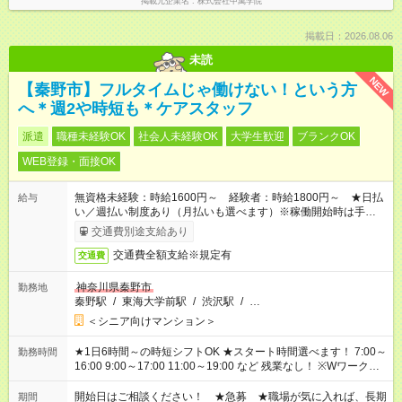
掲載元企業名
株式会社中萬学院
掲載日：2026.08.06
未読
NEW
【秦野市】フルタイムじゃ働けない！という方
へ＊週2や時短も＊ケアスタッフ
派遣
職種未経験OK
社会人未経験OK
大学生歓迎
ブランクOK
WEB登録・面接OK
無資格未経験：時給1600円～ 経験者：時給1800円～ ★日払
給与
い／週払い制度あり（月払いも選べます）※稼働開始時は手続き
完了次第のお支払いとなります。
交通費別途支給あり
交通費全額支給※規定有
交通費
神奈川県秦野市
勤務地
秦野駅
/
東海大学前駅
/
渋沢駅
/
…
＜シニア向けマンション＞
★1日6時間～の時短シフトOK ★スタート時間選べます！ 7:00～
勤務時間
16:00 9:00～17:00 11:00～19:00 など 残業なし！ ※Wワークの
場合、他のお仕事と合わせ週40時間超の就業はご案内できませ
ん ※法令に基づき、週20時間以上勤務は社会保険への加入対象
開始日はご相談ください！ ★急募 ★職場が気に入れば、長期
期間