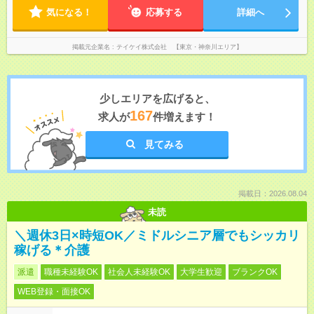
気になる！
応募する
詳細へ
掲載元企業名
テイケイ株式会社 【東京・神奈川エリア】
少しエリアを広げると、
167
求人が
件増えます！
見てみる
掲載日：2026.08.04
未読
＼週休3日×時短OK／ミドルシニア層でもシッカリ
稼げる＊介護
派遣
職種未経験OK
社会人未経験OK
大学生歓迎
ブランクOK
WEB登録・面接OK