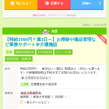
気になる！
応募する
詳細へ
掲載元企業名
ケアスタッフィング株式会社
掲載日：2026.08.06
未読
NEW
【時給1550円＊週3日～】お掃除や備品管理な
ど業務サポート＠介護施設
派遣
職種未経験OK
大学生歓迎
ブランクOK
WEB登録・面接OK
時給1550円～ ★日払い／週払い制度あり（月払いも選べま
給与
す）※稼働開始時は手続き完了次第のお支払いとなります。
交通費別途支給あり
交通費支給※規定有
交通費
神奈川県秦野市
勤務地
秦野駅
/
東海大学前駅
/
渋沢駅
/
…
＜老人ホームなど＞