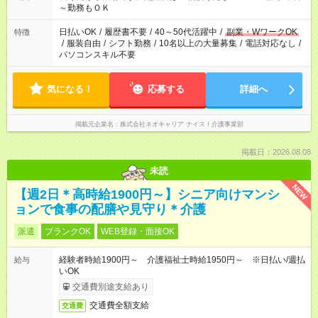
～勤務もＯＫ
日払いOK
/
履歴書不要
/
40～50代活躍中
/
副業・WワークOK
特徴
/
服装自由
/
シフト勤務
/
10名以上の大量募集
/
電話対応なし
/
パソコンスキル不要
気になる！
応募する
詳細へ
掲載元企業名
株式会社ネオキャリア ナイス！介護事業部
掲載日：2026.08.08
未読
NEW
【週2日＊高時給1900円～】シニア向けマンシ
ョンで食事の配膳や見守り＊介護
派遣
ブランクOK
WEB登録・面接OK
経験者時給1900円～ 介護福祉士時給1950円～ ※日払い/週払
給与
いOK
交通費別途支給あり
交通費全額支給
交通費