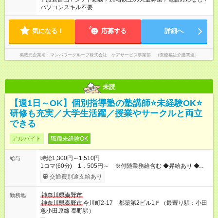
パソコンスキル不要
気になる！
応募する
詳細へ
掲載元企業名
マンパワーグループ株式会社 ケアサービス事業部 （医療福祉介護関連）
未読
【週1日～OK】個別指導塾の塾講師⭐未経験OK⭐
研修も充実／大学生活躍／授業やサークルと両立
できる
アルバイト
職種未経験OK
時給1,300円～1,510円
給与
1コマ(60分) 1，505円～ ※付随業務給含む ◆昇給あり ◆付随
業務給 …授業60分につき付随業務給10分ぶん（205円）を支給
交通費別途支給あり
（付随業務…授業準備、片付け、授業引継書の作成等） ◆研修
期間：授業15～30コマ →研修期間は1コマ(60分)1，430円 ※
神奈川県秦野市
勤務地
付随業務給含む ◆支払い方法：月1回 ◆交通費:全額支給（規定内
神奈川県秦野市
今川町2-17 都築第2ビル1Ｆ（最寄り駅：小田
支給） 【試用期間】試用期間なし
急小田原線 秦野駅）