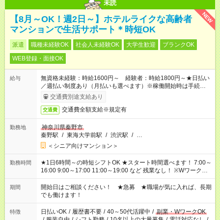
未読
NEW
【8月～OK！週2日～】ホテルライクな高齢者
マンションで生活サポート＊時短OK
派遣
職種未経験OK
社会人未経験OK
大学生歓迎
ブランクOK
WEB登録・面接OK
無資格未経験：時給1600円～ 経験者：時給1800円～★日払い
給与
／週払い制度あり（月払いも選べます）※稼働開始時は手続き完
了次第のお支払いとなります。
交通費別途支給あり
交通費全額支給※規定有
交通費
神奈川県秦野市
勤務地
秦野駅
/
東海大学前駅
/
渋沢駅
/
…
＜シニア向けマンション＞
★1日6時間～の時短シフトOK ★スタート時間選べます！ 7:00～
勤務時間
16:00 9:00～17:00 11:00～19:00 など 残業なし！ ※Wワークの
場合、他のお仕事と合わせ週40時間超の就業はご案内できませ
ん ※法令に基づき、週20時間以上勤務は社会保険への加入対象
開始日はご相談ください！ ★急募 ★職場が気に入れば、長期
期間
となります ※労働者派遣法（日雇い派遣の原則禁止）により、
でも働けます！
短時間・短期間の就業はご案内が難しい場合があります
日払いOK
/
履歴書不要
/
40～50代活躍中
/
副業・WワークOK
特徴
/
服装自由
/
シフト勤務
/
10名以上の大量募集
/
電話対応なし
/