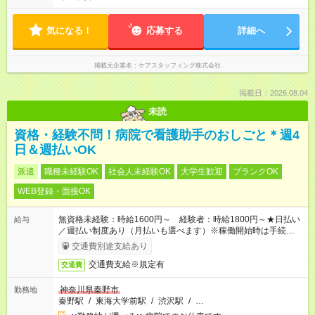
気になる！
応募する
詳細へ
掲載元企業名
ケアスタッフィング株式会社
掲載日：2026.08.04
未読
資格・経験不問！病院で看護助手のおしごと＊週4
日＆週払いOK
派遣
職種未経験OK
社会人未経験OK
大学生歓迎
ブランクOK
WEB登録・面接OK
無資格未経験：時給1600円～ 経験者：時給1800円～★日払い
給与
／週払い制度あり（月払いも選べます）※稼働開始時は手続き完
了次第のお支払いとなります。
交通費別途支給あり
交通費支給※規定有
交通費
神奈川県秦野市
勤務地
秦野駅
/
東海大学前駅
/
渋沢駅
/
…