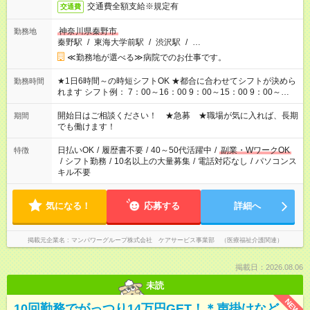
交通費全額支給※規定有
交通費
神奈川県秦野市
勤務地
秦野駅
/
東海大学前駅
/
渋沢駅
/
…
≪勤務地が選べる≫病院でのお仕事です。
★1日6時間～の時短シフトOK ★都合に合わせてシフトが決めら
勤務時間
れます シフト例： 7：00～16：00 9：00～15：00 9：00～
18：00 11：00～20：00 など ※Wワークの場合、他のお仕事と
合わせ週40時間超の就業はご案内できません ※法令に基づき、
開始日はご相談ください！ ★急募 ★職場が気に入れば、長期
期間
週20時間以上勤務は社会保険への加入対象となります ※労働者
でも働けます！
派遣法（日雇い派遣の原則禁止）により、短時間・短期間の就
業はご案内が難しい場合があります
日払いOK
/
履歴書不要
/
40～50代活躍中
/
副業・WワークOK
特徴
/
シフト勤務
/
10名以上の大量募集
/
電話対応なし
/
パソコンス
キル不要
気になる！
応募する
詳細へ
掲載元企業名
マンパワーグループ株式会社 ケアサービス事業部 （医療福祉介護関連）
掲載日：2026.08.06
未読
NEW
10回勤務でがっつり14万円GET！＊声掛けなど