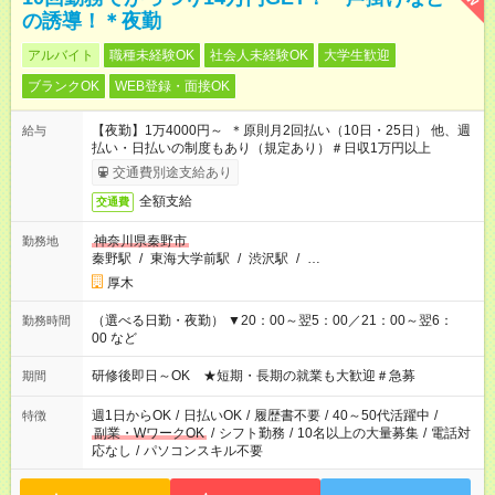
の誘導！＊夜勤
アルバイト
職種未経験OK
社会人未経験OK
大学生歓迎
ブランクOK
WEB登録・面接OK
【夜勤】1万4000円～ ＊原則月2回払い（10日・25日） 他、週
給与
払い・日払いの制度もあり（規定あり）＃日収1万円以上
交通費別途支給あり
全額支給
交通費
神奈川県秦野市
勤務地
秦野駅
/
東海大学前駅
/
渋沢駅
/
…
厚木
（選べる日勤・夜勤） ▼20：00～翌5：00／21：00～翌6：
勤務時間
00 など
研修後即日～OK ★短期・長期の就業も大歓迎＃急募
期間
週1日からOK
/
日払いOK
/
履歴書不要
/
40～50代活躍中
/
特徴
副業・WワークOK
/
シフト勤務
/
10名以上の大量募集
/
電話対
応なし
/
パソコンスキル不要