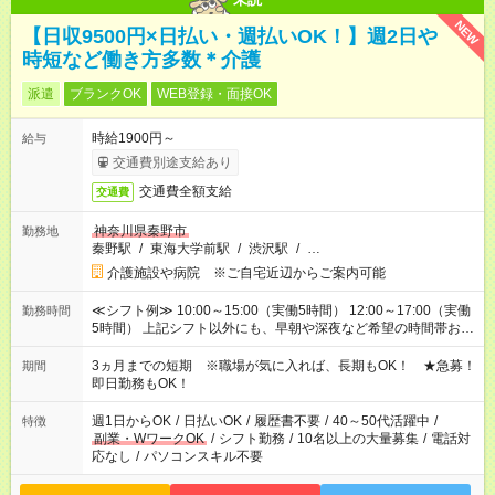
NEW
【日収9500円×日払い・週払いOK！】週2日や
時短など働き方多数＊介護
派遣
ブランクOK
WEB登録・面接OK
時給1900円～
給与
交通費別途支給あり
交通費全額支給
交通費
神奈川県秦野市
勤務地
秦野駅
/
東海大学前駅
/
渋沢駅
/
…
介護施設や病院 ※ご自宅近辺からご案内可能
≪シフト例≫ 10:00～15:00（実働5時間） 12:00～17:00（実働
勤務時間
5時間） 上記シフト以外にも、早朝や深夜など希望の時間帯お聞
かせください！ 事前に担当からヒアリングもしますので、ご安
心ください！
3ヵ月までの短期 ※職場が気に入れば、長期もOK！ ★急募！
期間
即日勤務もOK！
週1日からOK
/
日払いOK
/
履歴書不要
/
40～50代活躍中
/
特徴
副業・WワークOK
/
シフト勤務
/
10名以上の大量募集
/
電話対
応なし
/
パソコンスキル不要