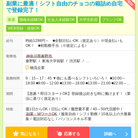
NEW
副業に最適！シフト自由のチョコの箱詰め自宅
で登録完了！
派遣
職種未経験OK
社会人未経験OK
大学生歓迎
ブランクOK
WEB登録・面接OK
時給1298円～ ■全額日払いOK（規定あり）※現金払いも
給与
OK！ ■初勤務手当（※規定による）
神奈川県秦野市
勤務地
秦野駅
/
東海大学前駅
/
渋沢駅
/
…
物流企業
9：15～17：45 ▼他にも選べるシフトいろいろ！ ■10:00～
勤務時間
18:00 ■9:00～12:00 ■13:00～18:00 ■13:00～21:00 ■22:00～翌
6:00 など あなたの希望を教えてください！
【急募＊即日スタートOK】登録後は好きな時に働けます！（業
期間
法に基づく規定あり）
週1日からOK
/
日払いOK
/
履歴書不要
/
40～50代活躍中
/
特徴
副業・WワークOK
/
服装自由
/
シフト勤務
/
10名以上の大量募
集
/
電話対応なし
/
パソコンスキル不要
気になる！
応募する
詳細へ