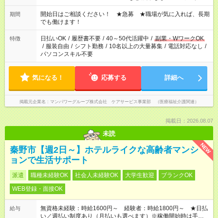
場合、他のお仕事と合わせ週40時間超の就業はご案内できませ
ん ※法令に基づき、週20時間以上勤務は社会保険への加入対象
開始日はご相談ください！ ★急募 ★職場が気に入れば、長期
期間
となります ※労働者派遣法（日雇い派遣の原則禁止）により、
でも働けます！
短時間・短期間の就業はご案内が難しい場合があります
日払いOK
/
履歴書不要
/
40～50代活躍中
/
副業・WワークOK
特徴
/
服装自由
/
シフト勤務
/
10名以上の大量募集
/
電話対応なし
/
パソコンスキル不要
気になる！
応募する
詳細へ
掲載元企業名
マンパワーグループ株式会社 ケアサービス事業部 （医療福祉介護関連）
掲載日：2026.08.07
未読
NEW
秦野市【週2日～】ホテルライクな高齢者マンシ
ョンで生活サポート
派遣
職種未経験OK
社会人未経験OK
大学生歓迎
ブランクOK
WEB登録・面接OK
無資格未経験：時給1600円～ 経験者：時給1800円～ ★日払
給与
い／週払い制度あり（月払いも選べます）※稼働開始時は手続き