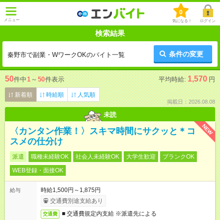
0
メニュー
気になる！
ログイン
検索結果
条件の変更
秦野市で副業・WワークOKのバイト一覧
50
1,570
件中
1
～
50
件表示
平均時給:
円
新着順
時給順
人気順
掲載日：2026.08.08
未読
NEW
〈カンタン作業！〉スキマ時間にサクッと＊コ
スメの仕分け
派遣
職種未経験OK
社会人未経験OK
大学生歓迎
ブランクOK
WEB登録・面接OK
時給1,500円～1,875円
給与
交通費別途支給あり
■ 交通費規定内支給 ※派遣先による
交通費