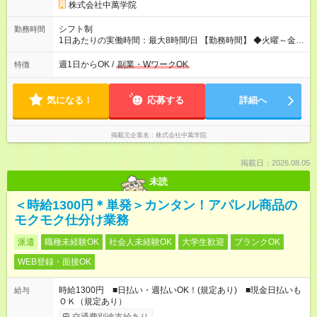
株式会社中萬学院
シフト制
勤務時間
1日あたりの実働時間：最大8時間/日 【勤務時間】 ◆火曜～金
曜…17：00～21：30 ◆土曜…13：30～21：30 ＊上記時間内
で、週1日～OK！ ＊平日のみOK ＊1日4時間以内OK ＊季節講座
週1日からOK /
副業・WワークOK
特徴
期間は平日も13：30～勤務可能！（教室による） ＊月曜・日曜
日は休講日です。 ＊時間・曜日応相談 ＊週1、2日からOK！ ＊
短時間勤務OK
気になる！
応募する
詳細へ
掲載元企業名
株式会社中萬学院
掲載日：2026.08.05
未読
＜時給1300円＊単発＞カンタン！アパレル商品の
モクモク仕分け業務
派遣
職種未経験OK
社会人未経験OK
大学生歓迎
ブランクOK
WEB登録・面接OK
時給1300円 ■日払い・週払いOK！(規定あり) ■現金日払いも
給与
ＯＫ（規定あり）