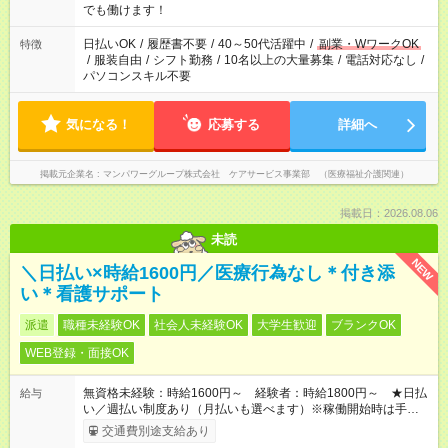
となります ※労働者派遣法（日雇い派遣の原則禁止）により、
でも働けます！
短時間・短期間の就業はご案内が難しい場合があります
日払いOK
/
履歴書不要
/
40～50代活躍中
/
副業・WワークOK
特徴
/
服装自由
/
シフト勤務
/
10名以上の大量募集
/
電話対応なし
/
パソコンスキル不要
気になる！
応募する
詳細へ
掲載元企業名
マンパワーグループ株式会社 ケアサービス事業部 （医療福祉介護関連）
掲載日：2026.08.06
未読
NEW
＼日払い×時給1600円／医療行為なし＊付き添
い＊看護サポート
派遣
職種未経験OK
社会人未経験OK
大学生歓迎
ブランクOK
WEB登録・面接OK
無資格未経験：時給1600円～ 経験者：時給1800円～ ★日払
給与
い／週払い制度あり（月払いも選べます）※稼働開始時は手続き
完了次第のお支払いとなります。
交通費別途支給あり