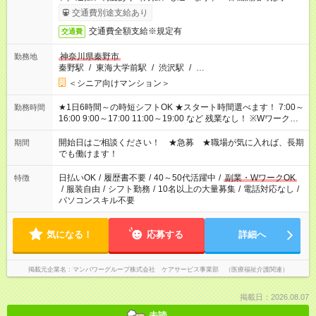
完了次第のお支払いとなります。
交通費別途支給あり
交通費全額支給※規定有
交通費
神奈川県秦野市
勤務地
秦野駅
/
東海大学前駅
/
渋沢駅
/
…
＜シニア向けマンション＞
★1日6時間～の時短シフトOK ★スタート時間選べます！ 7:00～
勤務時間
16:00 9:00～17:00 11:00～19:00 など 残業なし！ ※Wワークの
場合、他のお仕事と合わせ週40時間超の就業はご案内できませ
ん ※法令に基づき、週20時間以上勤務は社会保険への加入対象
開始日はご相談ください！ ★急募 ★職場が気に入れば、長期
期間
となります ※労働者派遣法（日雇い派遣の原則禁止）により、
でも働けます！
短時間・短期間の就業はご案内が難しい場合があります
日払いOK
/
履歴書不要
/
40～50代活躍中
/
副業・WワークOK
特徴
/
服装自由
/
シフト勤務
/
10名以上の大量募集
/
電話対応なし
/
パソコンスキル不要
気になる！
応募する
詳細へ
掲載元企業名
マンパワーグループ株式会社 ケアサービス事業部 （医療福祉介護関連）
掲載日：2026.08.07
未読