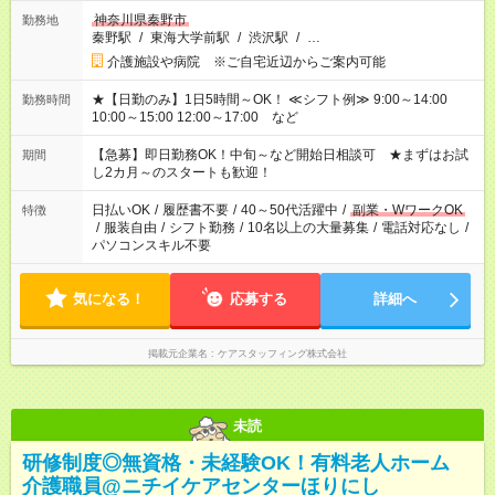
神奈川県秦野市
勤務地
秦野駅
/
東海大学前駅
/
渋沢駅
/
…
介護施設や病院 ※ご自宅近辺からご案内可能
★【日勤のみ】1日5時間～OK！ ≪シフト例≫ 9:00～14:00
勤務時間
10:00～15:00 12:00～17:00 など
【急募】即日勤務OK！中旬～など開始日相談可 ★まずはお試
期間
し2カ月～のスタートも歓迎！
日払いOK
/
履歴書不要
/
40～50代活躍中
/
副業・WワークOK
特徴
/
服装自由
/
シフト勤務
/
10名以上の大量募集
/
電話対応なし
/
パソコンスキル不要
気になる！
応募する
詳細へ
掲載元企業名
ケアスタッフィング株式会社
未読
研修制度◎無資格・未経験OK！有料老人ホーム
介護職員@ニチイケアセンターほりにし