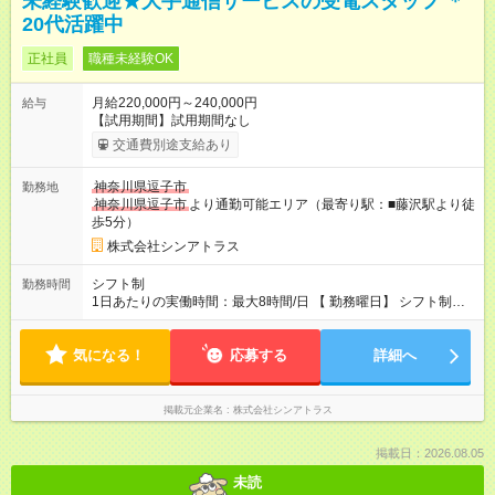
未経験歓迎★大手通信サービスの受電スタッフ ＊
20代活躍中
正社員
職種未経験OK
月給220,000円～240,000円
給与
【試用期間】試用期間なし
交通費別途支給あり
神奈川県逗子市
勤務地
神奈川県逗子市
より通勤可能エリア（最寄り駅：■藤沢駅より徒
歩5分）
株式会社シンアトラス
シフト制
勤務時間
1日あたりの実働時間：最大8時間/日 【 勤務曜日】 シフト制
土日祝含む週５日勤務 ※希望休取得可能です 【 勤務時間 】
・ 9：00～20：00（実働8h／休憩１h） ※残業ほとんどありま
気になる！
せん（残業代支給）
応募する
詳細へ
掲載元企業名
株式会社シンアトラス
掲載日：2026.08.05
未読