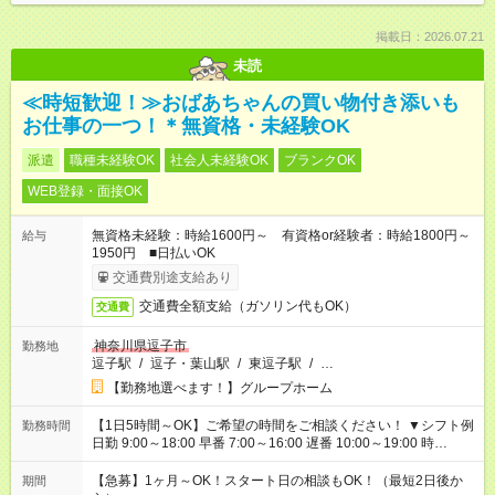
掲載日：2026.07.21
未読
≪時短歓迎！≫おばあちゃんの買い物付き添いも
お仕事の一つ！＊無資格・未経験OK
派遣
職種未経験OK
社会人未経験OK
ブランクOK
WEB登録・面接OK
無資格未経験：時給1600円～ 有資格or経験者：時給1800円～
給与
1950円 ■日払いOK
交通費別途支給あり
交通費全額支給（ガソリン代もOK）
交通費
神奈川県逗子市
勤務地
逗子駅
/
逗子・葉山駅
/
東逗子駅
/
…
【勤務地選べます！】グループホーム
【1日5時間～OK】ご希望の時間をご相談ください！ ▼シフト例
勤務時間
日勤 9:00～18:00 早番 7:00～16:00 遅番 10:00～19:00 時
短 10:00～15:00 上記はあくまで一例です。 「夕方までには帰宅
しておきたい」 「朝はゆっくりのスタートがいい」 「お昼の時
【急募】1ヶ月～OK！スタート日の相談もOK！（最短2日後か
期間