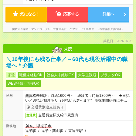
気になる！
応募する
詳細へ
掲載元企業名
マンパワーグループ株式会社 ケアサービス事業部 （医療福祉介護関連）
掲載日：2026.07.31
未読
＼10年後にも残る仕事／～60代も現役活躍中の職
場へ＊介護
派遣
職種未経験OK
社会人未経験OK
大学生歓迎
ブランクOK
WEB登録・面接OK
無資格未経験：時給1600円～ 経験者：時給1800円～ ★日払
給与
い／週払い制度あり（月払いも選べます）※稼働開始時は手続き
完了次第のお支払いとなります。
交通費別途支給あり
交通費全額支給※規定有
交通費
神奈川県逗子市
勤務地
逗子駅
/
逗子・葉山駅
/
東逗子駅
/
…