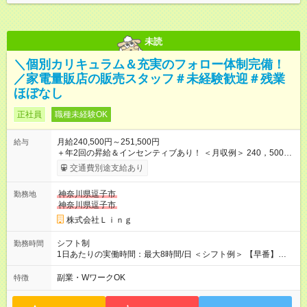
未読
＼個別カリキュラム＆充実のフォロー体制完備！
／家電量販店の販売スタッフ＃未経験歓迎＃残業
ほぼなし
正社員
職種未経験OK
月給240,500円～251,500円
給与
＋年2回の昇給＆インセンティブあり！ ＜月収例＞ 240，500円
～＋インセンティブ＋賞与＋諸手当 ◎経験・能力を考慮し、決
交通費別途支給あり
定します。 ◎残業が発生した場合は、時間外手当を別途全額支
給します。 ＼頑張りが収入に直結！／ あなたの頑張りを正当に
神奈川県逗子市
勤務地
評価するため、年2回の昇給機会を設けています。 さらに、店舗
神奈川県逗子市
目標の達成に応じてインセンティブを支給。 チームで協力して
得られる達成感は格別です♪ また、「家電アドバイザー」などの
株式会社Ｌｉｎｇ
資格を取得すれば、資格手当も支給。 スキルアップが収入アッ
プに繋がる環境です！ 【試用期間】試用期間あり 試用期間の長
シフト制
勤務時間
さ：3ヶ月 ※ 雇用形態と給与に、本採用時と異なる部分がありま
1日あたりの実働時間：最大8時間/日 ＜シフト例＞ 【早番】
す。 雇用形態：中途採用（契約社員） 給与：本採用時と同じで
10:00～19:00 【遅番】12:00～21:00 ◎それぞれのご事情に合わ
す。
せて、できるだけシフトも調整します！ ＼残業はありません！
副業・WワークOK
特徴
／ 基本的には定時にすぐ退勤できる環境。 退勤後は趣味に没
頭、大切な人たちと過ごすなど、プライベートもしっかり大切