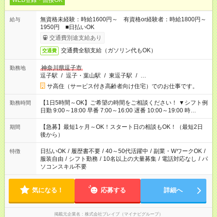
WEB登録・面接OK
無資格未経験：時給1600円～ 有資格or経験者：時給1800円～
給与
1950円 ■日払いOK
交通費別途支給あり
交通費全額支給（ガソリン代もOK）
交通費
神奈川県逗子市
勤務地
逗子駅
/
逗子・葉山駅
/
東逗子駅
/
…
サ高住（サービス付き高齢者向け住宅）でのお仕事です。
【1日5時間～OK】ご希望の時間をご相談ください！ ▼シフト例
勤務時間
日勤 9:00～18:00 早番 7:00～16:00 遅番 10:00～19:00 時
短 10:00～15:00 上記はあくまで一例です。 「夕方までには帰宅
しておきたい」 「朝はゆっくりのスタートがいい」 「お昼の時
【急募】最短1ヶ月～OK！スタート日の相談もOK！（最短2日
期間
間を有効に使いたい」 など、ご希望があれば教えてください
後から）
ね。
日払いOK
/
履歴書不要
/
40～50代活躍中
/
副業・WワークOK
/
特徴
服装自由
/
シフト勤務
/
10名以上の大量募集
/
電話対応なし
/
パ
ソコンスキル不要
気になる！
応募する
詳細へ
掲載元企業名
株式会社ブレイブ（マイナビグループ）