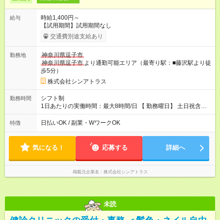
時給1,400円～
給与
【試用期間】試用期間なし
交通費別途支給あり
神奈川県逗子市
勤務地
神奈川県逗子市
より通勤可能エリア（最寄り駅：■藤沢駅より徒
歩5分）
株式会社シンアトラス
シフト制
勤務時間
1日あたりの実働時間：最大8時間/日 【 勤務曜日】 土日祝含む
シフト制 【 勤務時間 】 ・ 9：30～20：00 の間でシフト制（休
憩１h） ※残業はほとんどありません
日払いOK / 副業・WワークOK
特徴
気になる！
応募する
詳細へ
掲載元企業名
株式会社シンアトラス
未読