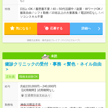
間を有効に使いたい」 など、ご希望があれば教えてください
ら）
ね。
日払いOK
/
履歴書不要
/
40～50代活躍中
/
副業・WワークOK
/
特徴
服装自由
/
シフト勤務
/
10名以上の大量募集
/
電話対応なし
/
パ
ソコンスキル不要
気になる！
応募する
詳細へ
掲載元企業名
株式会社ブレイブ（マイナビグループ）
未読
健診クリニックの受付・事務 ＜髪色・ネイル自由
＞
正社員
職種未経験OK
月給220,000円～240,000円
給与
【試用期間】試用期間なし
交通費別途支給あり
神奈川県逗子市
勤務地