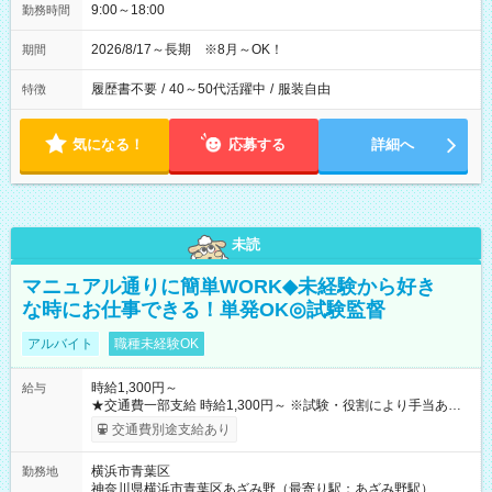
9:00～18:00
勤務時間
2026/8/17～長期 ※8月～OK！
期間
履歴書不要
/
40～50代活躍中
/
服装自由
特徴
気になる！
応募する
詳細へ
未読
マニュアル通りに簡単WORK◆未経験から好き
な時にお仕事できる！単発OK◎試験監督
アルバイト
職種未経験OK
時給1,300円～
給与
★交通費一部支給 時給1,300円～ ※試験・役割により手当あり
※勤務回数により昇給あり 【即給（前払い）オプションあ
交通費別途支給あり
り！】 希望される場合、勤務から1週間ほどで給与の一部を受け
取れます。 ※手数料418円がかかります。 【過去試験日の収入
横浜市青葉区
勤務地
例】 ・河合塾模擬試験 8:30～17:30（休憩1時間） 時給1,300円
神奈川県横浜市青葉区あざみ野（最寄り駅：あざみ野駅）