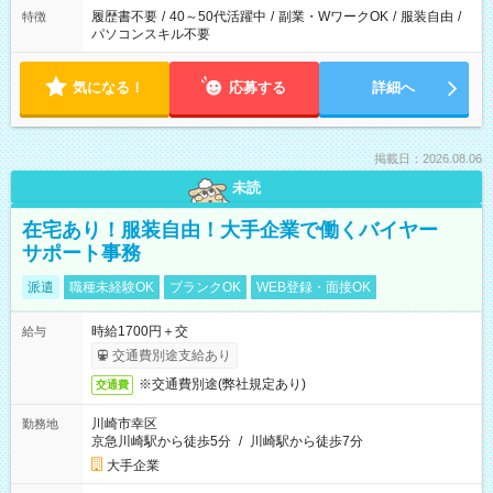
履歴書不要
/
40～50代活躍中
/
副業・WワークOK
/
服装自由
/
特徴
パソコンスキル不要
気になる！
応募する
詳細へ
掲載日：2026.08.06
未読
在宅あり！服装自由！大手企業で働くバイヤー
サポート事務
派遣
職種未経験OK
ブランクOK
WEB登録・面接OK
時給1700円＋交
給与
交通費別途支給あり
※交通費別途(弊社規定あり)
交通費
川崎市幸区
勤務地
京急川崎駅から徒歩5分
/
川崎駅から徒歩7分
大手企業