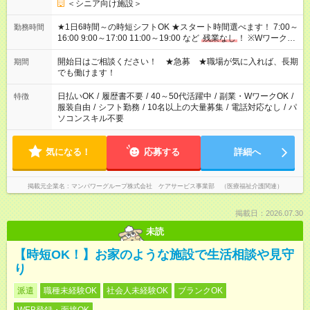
＜シニア向け施設＞
★1日6時間～の時短シフトOK ★スタート時間選べます！ 7:00～
勤務時間
16:00 9:00～17:00 11:00～19:00 など
残業なし
！ ※Wワークの
場合、他のお仕事と合わせ週40時間超の就業はご案内できませ
ん ※法令に基づき、週20時間以上勤務は社会保険への加入対象
開始日はご相談ください！ ★急募 ★職場が気に入れば、長期
期間
となります ※労働者派遣法（日雇い派遣の原則禁止）により、
でも働けます！
短時間・短期間の就業はご案内が難しい場合があります
日払いOK
/
履歴書不要
/
40～50代活躍中
/
副業・WワークOK
/
特徴
服装自由
/
シフト勤務
/
10名以上の大量募集
/
電話対応なし
/
パ
ソコンスキル不要
気になる！
応募する
詳細へ
掲載元企業名
マンパワーグループ株式会社 ケアサービス事業部 （医療福祉介護関連）
掲載日：2026.07.30
未読
【時短OK！】お家のような施設で生活相談や見守
り
派遣
職種未経験OK
社会人未経験OK
ブランクOK