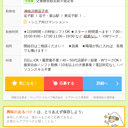
交通費全額支給※規定有
交通費
神奈川県逗子市
勤務地
逗子駅
/
逗子・葉山駅
/
東逗子駅
/
…
＜シニア向けマンション＞
★1日6時間～の時短シフトOK ★スタート時間選べます！ 7:00～
勤務時間
16:00 9:00～17:00 11:00～19:00 など
残業なし
！ ※Wワークの
場合、他のお仕事と合わせ週40時間超の就業はご案内できませ
ん ※法令に基づき、週20時間以上勤務は社会保険への加入対象
開始日はご相談ください！ ★急募 ★職場が気に入れば、長期
期間
となります ※労働者派遣法（日雇い派遣の原則禁止）により、
でも働けます！
短時間・短期間の就業はご案内が難しい場合があります
日払いOK
/
履歴書不要
/
40～50代活躍中
/
副業・WワークOK
/
特徴
服装自由
/
シフト勤務
/
10名以上の大量募集
/
電話対応なし
/
パ
ソコンスキル不要
気になる！
応募する
詳細へ
掲載元企業名
マンパワーグループ株式会社 ケアサービス事業部 （医療福祉介護関連）
興味のあるバイト
は、とりあえず保存しよう♪
保存した求人は、後からまとめて応募できるよ。
企業からアプローチが届くことも！