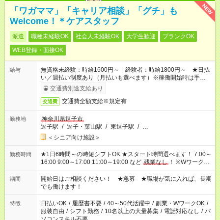
NEW
「ワガママ」「キャリア相談」「グチ」も
Welcome！＊ケアスタッフ
派遣
職種未経験OK
社会人未経験OK
大学生歓迎
ブランクOK
WEB登録・面接OK
無資格未経験：時給1600円～ 経験者：時給1800円～ ★日払
給与
い／週払い制度あり（月払いも選べます）※稼働開始時は手続き
完了次第のお支払いとなります。
交通費別途支給あり
交通費全額支給※規定有
交通費
神奈川県逗子市
勤務地
逗子駅
/
逗子・葉山駅
/
東逗子駅
/
…
＜シニア向け施設＞
★1日6時間～の時短シフトOK ★スタート時間選べます！ 7:00～
勤務時間
16:00 9:00～17:00 11:00～19:00 など
残業なし
！ ※Wワークの
場合、他のお仕事と合わせ週40時間超の就業はご案内できませ
ん ※法令に基づき、週20時間以上勤務は社会保険への加入対象
開始日はご相談ください！ ★急募 ★職場が気に入れば、長期
期間
となります ※労働者派遣法（日雇い派遣の原則禁止）により、
でも働けます！
短時間・短期間の就業はご案内が難しい場合があります
日払いOK
/
履歴書不要
/
40～50代活躍中
/
副業・WワークOK
/
特徴
服装自由
/
シフト勤務
/
10名以上の大量募集
/
電話対応なし
/
パ
ソコンスキル不要