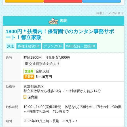
掲載日：2026.08.06
未読
1800円＊扶養内！保育園でのカンタン事務サポ
ート！都立家政
派遣
職種未経験OK
ブランクOK
WEB登録・面接OK
時給1800円 月収例 57,600円
給与
交通費別途支給あり
全額支給
交通費
5～10万円
月収例
東京都練馬区
勤務地
都立家政駅から徒歩13分
/
中村橋駅から徒歩14分
保育園
10:00～14:00(実働4時間 休憩なし) ※9時半～17時の中で3時間
勤務時間
～4時間で相談可 #15時まで
2026年09月上旬～長期 ※9月～！
期間