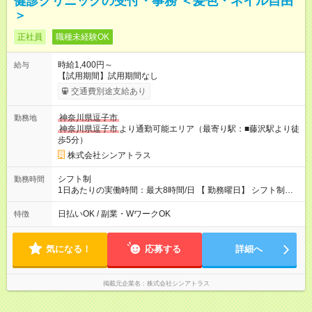
健診クリニックの受付・事務 ＜髪色・ネイル自由
＞
正社員
職種未経験OK
時給1,400円～
給与
【試用期間】試用期間なし
交通費別途支給あり
神奈川県逗子市
勤務地
神奈川県逗子市
より通勤可能エリア（最寄り駅：■藤沢駅より徒
歩5分）
株式会社シンアトラス
シフト制
勤務時間
1日あたりの実働時間：最大8時間/日 【 勤務曜日】 シフト制
土日祝含む週５日勤務 【 勤務時間 】 ・ 9：00～20：00（実働
8h／休憩１h） ※残業ほとんどありません（残業代支給）
日払いOK / 副業・WワークOK
特徴
気になる！
応募する
詳細へ
掲載元企業名
株式会社シンアトラス