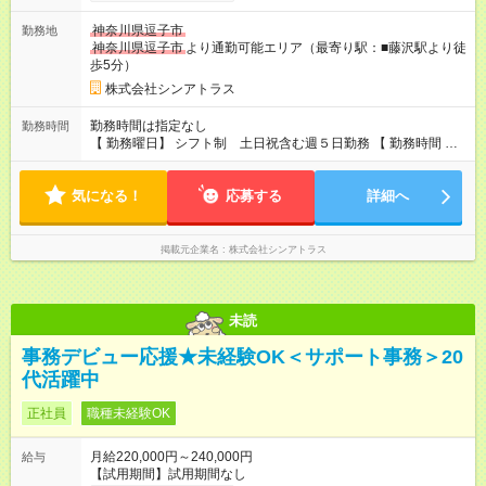
神奈川県逗子市
勤務地
神奈川県逗子市
より通勤可能エリア（最寄り駅：■藤沢駅より徒
歩5分）
株式会社シンアトラス
勤務時間は指定なし
勤務時間
【 勤務曜日】 シフト制 土日祝含む週５日勤務 【 勤務時間 】
・ 9：00～20：00（実働8h／休憩１h） ※残業ほとんどありま
せん（残業代支給）
気になる！
応募する
詳細へ
掲載元企業名
株式会社シンアトラス
未読
事務デビュー応援★未経験OK＜サポート事務＞20
代活躍中
正社員
職種未経験OK
月給220,000円～240,000円
給与
【試用期間】試用期間なし