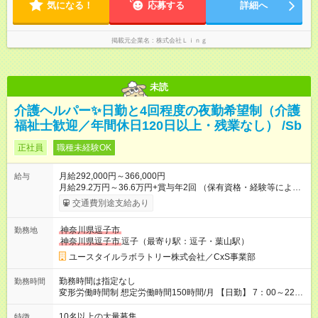
にしながらご活躍いただけます♪
気になる！
応募する
詳細へ
掲載元企業名
株式会社Ｌｉｎｇ
未読
介護ヘルパー✨日勤と4回程度の夜勤希望制（介護
福祉士歓迎／年間休日120日以上・残業なし） /Sb
正社員
職種未経験OK
月給292,000円～366,000円
給与
月給29.2万円～36.6万円+賞与年2回 （保有資格・経験等により
変動） 【無資格の方の入社後のモデル月収】 ［入社］ 無資
交通費別途支給あり
格・未経験／月収22.9万円 ［半年～1年］ 実務者研修取得／
月収26万円 ［入社3年］ エリアリーダー・介護福祉士／月収
神奈川県逗子市
勤務地
30.2万円 ［入社3年目以降］ ジュニアコーディネー／月収
神奈川県逗子市
逗子（最寄り駅：逗子・葉山駅）
36.6万円以上 ※経験・能力等を考慮。 【試用期間】試用期間あ
り 試用期間の長さ：2ヶ月 雇用形態、給与は本採用時と同じで
ユースタイルラボラトリー株式会社／CxS事業部
す。
勤務時間は指定なし
勤務時間
変形労働時間制 想定労働時間150時間/月 【日勤】 7：00～22：
00の間で7.5時間勤務／休憩1時間 【夜勤】 17：00～翌10：00
の15時間勤務／休憩２時間 ※勤務時間は各施設のシフトによる
10名以上の大量募集
特徴