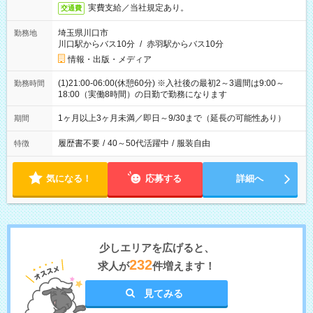
実費支給／当社規定あり。
交通費
埼玉県川口市
勤務地
川口駅からバス10分
/
赤羽駅からバス10分
情報・出版・メディア
(1)21:00-06:00(休憩60分) ※入社後の最初2～3週間は9:00～
勤務時間
18:00（実働8時間）の日勤で勤務になります
1ヶ月以上3ヶ月未満／即日～9/30まで（延長の可能性あり）
期間
履歴書不要
/
40～50代活躍中
/
服装自由
特徴
気になる！
応募する
詳細へ
少しエリアを広げると、
232
求人が
件増えます！
見てみる