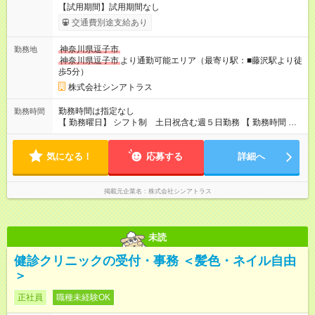
【試用期間】試用期間なし
交通費別途支給あり
神奈川県逗子市
勤務地
神奈川県逗子市
より通勤可能エリア（最寄り駅：■藤沢駅より徒
歩5分）
株式会社シンアトラス
勤務時間は指定なし
勤務時間
【 勤務曜日】 シフト制 土日祝含む週５日勤務 【 勤務時間 】
・ 9：00～20：00（実働8h／休憩１h） ※残業ほとんどありま
せん（残業代支給）
気になる！
応募する
詳細へ
掲載元企業名
株式会社シンアトラス
未読
健診クリニックの受付・事務 ＜髪色・ネイル自由
＞
正社員
職種未経験OK