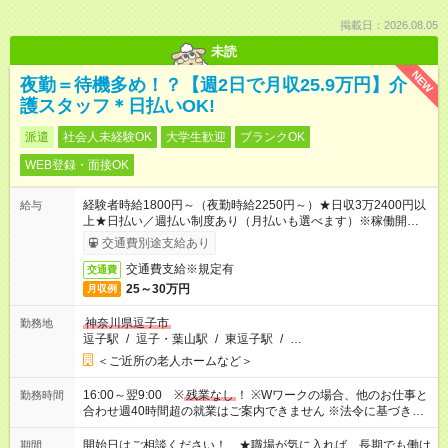
掲載日：2026.08.05
未読
NEW
夜勤＝待機多め！？【週2日で月収25.9万円】介
護スタッフ＊日払いOK!
派遣
社会人未経験OK
大学生歓迎
ブランクOK
WEB登録・面接OK
経験者時給1800円～（夜勤時給2250円～）★日収3万2400円以
給与
上★日払い／週払い制度あり（月払いも選べます）※稼働開始時
は手続き完了次第のお支払いとなります。
交通費別途支給あり
交通費支給※規定有
交通費
25～30万円
月収例
神奈川県逗子市
勤務地
逗子駅
/
逗子・葉山駅
/
東逗子駅
/
…
＜ご近所の老人ホームなど＞
16:00～翌9:00 ※
残業なし
！ ※Wワークの場合、他のお仕事と
勤務時間
合わせ週40時間超の就業はご案内できません ※法令に基づき、
週20時間以上勤務は社会保険への加入対象となります ※労働者
派遣法（日雇い派遣の原則禁止）により、短時間・短期間の就
開始日はご相談ください！ ★職場が気に入れば、長期でも働け
期間