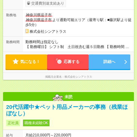
交通費別途支給あり
神奈川県逗子市
勤務地
神奈川県逗子市
より通勤可能エリア（最寄り駅：■藤沢駅より徒
歩5分）
株式会社シンアトラス
勤務時間は指定なし
勤務時間
【 勤務曜日】 シフト制 土日祝含む週５日勤務 【 勤務時間 】
・ 9：00～20：00（実働8h／休憩１h） ※残業ほとんどありま
せん（残業代支給）
気になる！
応募する
詳細へ
掲載元企業名
株式会社シンアトラス
未読
20代活躍中★ペット用品メーカーの事務（残業ほ
ぼなし）
正社員
職種未経験OK
月給210,000円～220,000円
給与