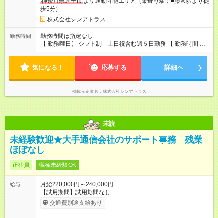
神奈川県逗子市
より通勤可能エリア（最寄り駅：■藤沢駅より徒
歩5分）
株式会社シンアトラス
勤務時間は指定なし
勤務時間
【 勤務曜日】 シフト制 土日祝含む週５日勤務 【 勤務時間 】
・ 9：00～20：00（実働8h／休憩１h） ※残業ほとんどありま
せん（残業代支給）
気になる！
応募する
詳細へ
掲載元企業名
株式会社シンアトラス
未読
未経験歓迎★大手通信会社のサポート事務 残業
ほぼなし
正社員
職種未経験OK
月給220,000円～240,000円
給与
【試用期間】試用期間なし
交通費別途支給あり