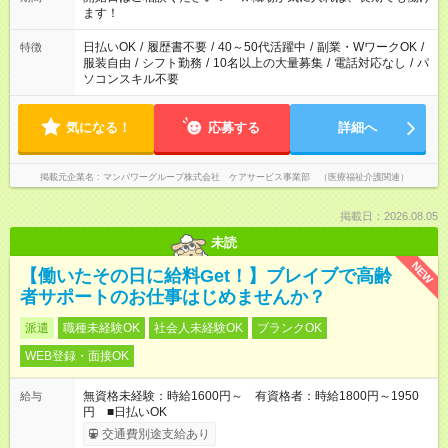
業はご案内が難しい場合があります
ます！
日払いOK
/
履歴書不要
/
40～50代活躍中
/
副業・WワークOK
/
特徴
服装自由
/
シフト勤務
/
10名以上の大量募集
/
電話対応なし
/
パ
ソコンスキル不要
気になる！
応募する
詳細へ
掲載元企業名
マンパワーグループ株式会社 ケアサービス事業部 （医療福祉介護関連）
掲載日：2026.08.05
未読
NEW
【働いたその日に給料Get！】ブレイブで高齢
者サポートのお仕事はじめませんか？
派遣
職種未経験OK
社会人未経験OK
ブランクOK
WEB登録・面接OK
無資格未経験：時給1600円～ 有資格者：時給1800円～1950
給与
円 ■日払いOK
交通費別途支給あり