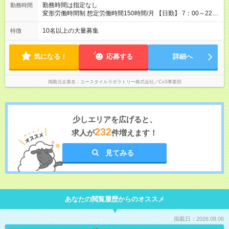
す。
勤務時間は指定なし
勤務時間
変形労働時間制 想定労働時間150時間/月 【日勤】 7：00～22：
00の間で7.5時間勤務／休憩1時間 【夜勤】 17：00～翌10：00
の15時間勤務／休憩2時間 ※勤務時間は各施設のシフトによるシ
10名以上の大量募集
特徴
フト制 ※夜勤時は手当も別途支給 ◎残業ほぼなし（月平均5時間
程度）
気になる！
応募する
詳細へ
掲載元企業名
ユースタイルラボラトリー株式会社／CxS事業部
少しエリアを広げると、
232
求人が
件増えます！
見てみる
あなたの閲覧履歴からのオススメ
掲載日：2026.08.06