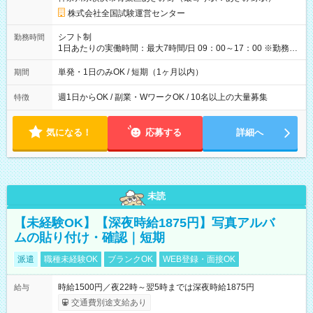
×8時間＝日収10,400円＋交通費 ※当日の役割により時給＋100
円の場合あり ・国家試験 7:00～13:30（休憩なし） 時給1,300
株式会社全国試験運営センター
円（役割手当＋100円）×6時間＝日収8,400円＋交通費 【試用期
間】試用期間なし
シフト制
勤務時間
1日あたりの実働時間：最大7時間/日 09：00～17：00 ※勤務時
間は 試験により異なります。
単発・1日のみOK / 短期（1ヶ月以内）
期間
週1日からOK / 副業・WワークOK / 10名以上の大量募集
特徴
気になる！
応募する
詳細へ
未読
【未経験OK】【深夜時給1875円】写真アルバ
ムの貼り付け・確認｜短期
派遣
職種未経験OK
ブランクOK
WEB登録・面接OK
時給1500円／夜22時～翌5時までは深夜時給1875円
給与
交通費別途支給あり