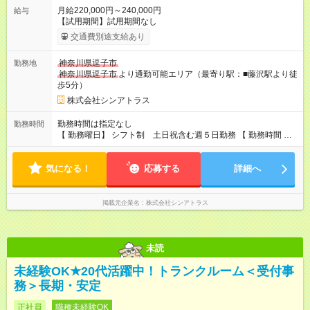
月給220,000円～240,000円
給与
【試用期間】試用期間なし
交通費別途支給あり
神奈川県逗子市
勤務地
神奈川県逗子市
より通勤可能エリア（最寄り駅：■藤沢駅より徒
歩5分）
株式会社シンアトラス
勤務時間は指定なし
勤務時間
【 勤務曜日】 シフト制 土日祝含む週５日勤務 【 勤務時間 】
・ 9：00～20：00（実働8h／休憩１h） ※残業ほとんどありま
せん（残業代支給）
気になる！
応募する
詳細へ
掲載元企業名
株式会社シンアトラス
未読
未経験OK★20代活躍中！トランクルーム＜受付事
務＞長期・安定
正社員
職種未経験OK