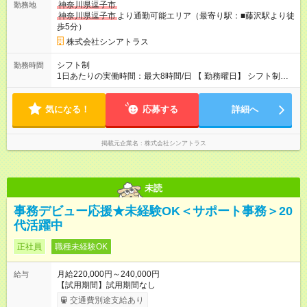
神奈川県逗子市
勤務地
神奈川県逗子市
より通勤可能エリア（最寄り駅：■藤沢駅より徒
歩5分）
株式会社シンアトラス
シフト制
勤務時間
1日あたりの実働時間：最大8時間/日 【 勤務曜日】 シフト制
土日祝含む週５日勤務 【 勤務時間 】 ・ 9：00～20：00（実働
8h／休憩１h） ※残業ほとんどありません（残業代支給）
気になる！
応募する
詳細へ
掲載元企業名
株式会社シンアトラス
未読
事務デビュー応援★未経験OK＜サポート事務＞20
代活躍中
正社員
職種未経験OK
月給220,000円～240,000円
給与
【試用期間】試用期間なし
交通費別途支給あり