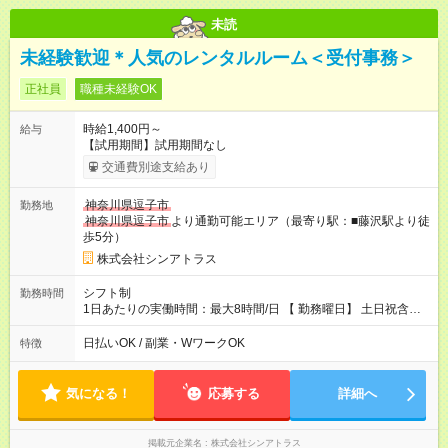
未読
未経験歓迎＊人気のレンタルルーム＜受付事務＞
正社員
職種未経験OK
時給1,400円～
給与
【試用期間】試用期間なし
交通費別途支給あり
神奈川県逗子市
勤務地
神奈川県逗子市
より通勤可能エリア（最寄り駅：■藤沢駅より徒
歩5分）
株式会社シンアトラス
シフト制
勤務時間
1日あたりの実働時間：最大8時間/日 【 勤務曜日】 土日祝含む
シフト制 【 勤務時間 】 ・ 9：30～20：00 の間でシフト制（休
憩１h） ※残業はほとんどありません
日払いOK / 副業・WワークOK
特徴
気になる！
応募する
詳細へ
掲載元企業名
株式会社シンアトラス