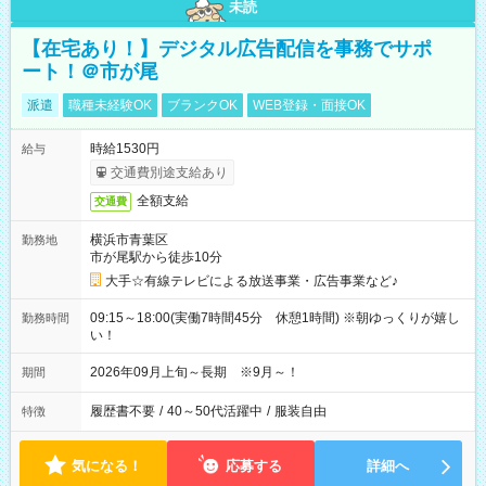
未読
【在宅あり！】デジタル広告配信を事務でサポ
ート！＠市が尾
派遣
職種未経験OK
ブランクOK
WEB登録・面接OK
時給1530円
給与
交通費別途支給あり
全額支給
交通費
横浜市青葉区
勤務地
市が尾駅から徒歩10分
大手☆有線テレビによる放送事業・広告事業など♪
09:15～18:00(実働7時間45分 休憩1時間) ※朝ゆっくりが嬉し
勤務時間
い！
2026年09月上旬～長期 ※9月～！
期間
履歴書不要
/
40～50代活躍中
/
服装自由
特徴
気になる！
応募する
詳細へ