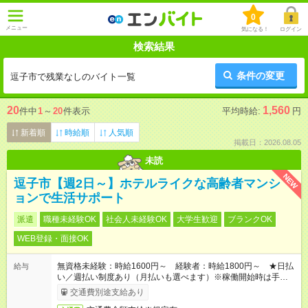
0
メニュー
気になる！
ログイン
検索結果
条件の変更
逗子市で残業なしのバイト一覧
20
1,560
件中
1
～
20
件表示
平均時給:
円
新着順
時給順
人気順
掲載日：2026.08.05
未読
NEW
逗子市【週2日～】ホテルライクな高齢者マンシ
ョンで生活サポート
派遣
職種未経験OK
社会人未経験OK
大学生歓迎
ブランクOK
WEB登録・面接OK
無資格未経験：時給1600円～ 経験者：時給1800円～ ★日払
給与
い／週払い制度あり（月払いも選べます）※稼働開始時は手続き
完了次第のお支払いとなります。
交通費別途支給あり