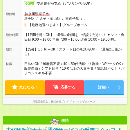
交通費全額支給（ガソリン代もOK）
交通費
神奈川県逗子市
勤務地
逗子駅
/
逗子・葉山駅
/
東逗子駅
/
…
【勤務地選べます！】グループホーム
【1日5時間～OK】ご希望の時間をご相談ください！ ▼シフト例
勤務時間
日勤 9:00～18:00 早番 7:00～16:00 遅番 10:00～19:00 時
短 10:00～15:00 上記はあくまで一例です。 「夕方までには帰宅
しておきたい」 「朝はゆっくりのスタートがいい」 「お昼の時
【急募】1ヶ月～OK！スタート日の相談もOK！（最短2日後か
期間
間を有効に使いたい」 など、ご希望があれば教えてください
ら）
ね。
日払いOK
/
履歴書不要
/
40～50代活躍中
/
副業・WワークOK
/
特徴
服装自由
/
シフト勤務
/
10名以上の大量募集
/
電話対応なし
/
パ
ソコンスキル不要
気になる！
応募する
詳細へ
掲載元企業名
株式会社ブレイブ（マイナビグループ）
未読