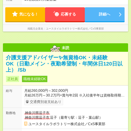
シフト制 ※夜勤時は手当も別途支給 ◎残業ほぼなし（月平均5時
間程度）
気になる！
応募する
詳細へ
掲載元企業名
ユースタイルラボラトリー株式会社／CxS事業部
未読
介護支援アドバイザー✨無資格OK・未経験
OK（日勤メイン・夜勤希望制・年間休日120日以
上） /Sb
正社員
職種未経験OK
月給260,000円～302,000円
給与
月給26万円～30.2万円+賞与年2回 ※入社後半年は資格取得期間
として研修月給22.9万円～になる場合がございます。 （保有資
交通費別途支給あり
格・経験等により変動） 【入社後のモデル月収】 ［入社］ 無
資格・未経験／月収22.9万円 ［半年～1年］ 実務者研修取得
神奈川県逗子市
勤務地
／月収26万円 ［入社3年］ エリアリーダー・介護福祉士／月
神奈川県逗子市
逗子（最寄り駅：逗子・葉山駅）
収30.2万円 ［入社3年目以降］ ジュニアコーディネー／月収
36.6万円以上 ※経験・能力等を考慮。 【試用期間】試用期間あ
ユースタイルラボラトリー株式会社／CxS事業部
り 試用期間の長さ：2ヶ月 雇用形態、給与は本採用時と同じで