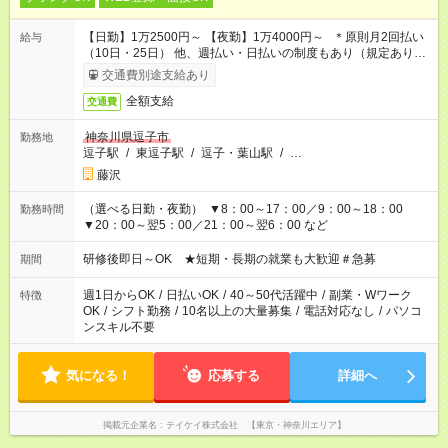
【日勤】1万2500円～ 【夜勤】1万4000円～ ＊原則月2回払い
給与
（10日・25日） 他、週払い・日払いの制度もあり（規定あり）
＃日収1万円以上
交通費別途支給あり
全額支給
交通費
神奈川県逗子市
勤務地
逗子駅
/
東逗子駅
/
逗子・葉山駅
/
…
藤沢
（選べる日勤・夜勤） ▼8：00～17：00／9：00～18：00
勤務時間
▼20：00～翌5：00／21：00～翌6：00 など
研修後即日～OK ★短期・長期の就業も大歓迎＃急募
期間
週1日からOK
/
日払いOK
/
40～50代活躍中
/
副業・Wワーク
特徴
OK
/
シフト勤務
/
10名以上の大量募集
/
電話対応なし
/
パソコ
ンスキル不要
気になる！
応募する
詳細へ
掲載元企業名
テイケイ株式会社 【東京・神奈川エリア】