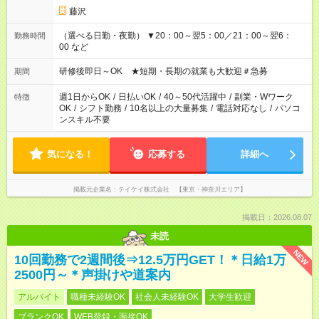
藤沢
（選べる日勤・夜勤） ▼20：00～翌5：00／21：00～翌6：
勤務時間
00 など
研修後即日～OK ★短期・長期の就業も大歓迎＃急募
期間
週1日からOK
/
日払いOK
/
40～50代活躍中
/
副業・Wワーク
特徴
OK
/
シフト勤務
/
10名以上の大量募集
/
電話対応なし
/
パソコ
ンスキル不要
気になる！
応募する
詳細へ
掲載元企業名
テイケイ株式会社 【東京・神奈川エリア】
掲載日：2026.08.07
未読
NEW
10回勤務で2週間後⇒12.5万円GET！＊日給1万
2500円～＊声掛けや道案内
アルバイト
職種未経験OK
社会人未経験OK
大学生歓迎
ブランクOK
WEB登録・面接OK