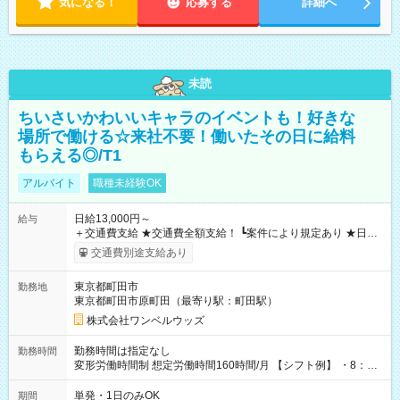
気になる！
応募する
詳細へ
未読
ちいさいかわいいキャラのイベントも！好きな
場所で働ける☆来社不要！働いたその日に給料
もらえる◎/T1
アルバイト
職種未経験OK
日給13,000円～
給与
＋交通費支給 ★交通費全額支給！ ┗案件により規定あり ★日払
いOK！（規定あり） ┗働いたその日に現金GET♪ お仕事後はコ
交通費別途支給あり
ンビニATMから 日払い分を引き落とせます！ 【試用期間】試
用期間なし
東京都町田市
勤務地
東京都町田市原町田（最寄り駅：町田駅）
株式会社ワンベルウッズ
勤務時間は指定なし
勤務時間
変形労働時間制 想定労働時間160時間/月 【シフト例】 ・8：00
～21：00
単発・1日のみOK
期間