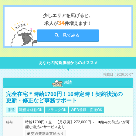
少しエリアを広げると、
34
求人が
件増えます！
見てみる
あなたの閲覧履歴からのオススメ
掲載日：2026.08.07
未読
完全在宅＊時給1700円！16時定時！契約状況の
更新・修正など事務サポート
派遣
職種未経験OK
ブランクOK
WEB登録・面接OK
時給1700円＋交 【月収例】272,000円～ ■給与の前払いが可
給与
能な速払いサービスあり
交通費別途支給あり