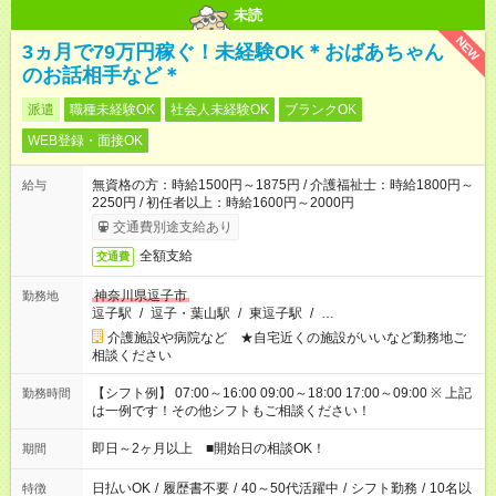
未読
NEW
3ヵ月で79万円稼ぐ！未経験OK＊おばあちゃん
のお話相手など＊
派遣
職種未経験OK
社会人未経験OK
ブランクOK
WEB登録・面接OK
無資格の方：時給1500円～1875円 / 介護福祉士：時給1800円～
給与
2250円 / 初任者以上：時給1600円～2000円
交通費別途支給あり
全額支給
交通費
神奈川県逗子市
勤務地
逗子駅
/
逗子・葉山駅
/
東逗子駅
/
…
介護施設や病院など ★自宅近くの施設がいいなど勤務地ご
相談ください
【シフト例】 07:00～16:00 09:00～18:00 17:00～09:00 ※ 上記
勤務時間
は一例です！その他シフトもご相談ください！
即日～2ヶ月以上 ■開始日の相談OK！
期間
日払いOK
/
履歴書不要
/
40～50代活躍中
/
シフト勤務
/
10名以
特徴