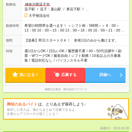
神奈川県逗子市
勤務地
逗子駅
/
逗子・葉山駅
/
東逗子駅
/
…
大手物流会社
希望の時間帯を選べます！ ＜シフト例：5時間～＞ 8：00～
勤務時間
13：00 10：00～15：00 13：00～18：00 16：00～21：00 ＜
シフト例：8時間～＞ ・10：00～19：00 ・13：00～22：00 ・
22：00～翌6：00 など！是非ご希望をお聞かせください！
【急募】即日スタートＯＫ！ 単発1日のみから働けます。
期間
週1日からOK
/
日払いOK
/
履歴書不要
/
40～50代活躍中
/
副
特徴
業・WワークOK
/
服装自由
/
シフト勤務
/
10名以上の大量募
集
/
電話対応なし
/
パソコンスキル不要
気になる！
応募する
詳細へ
掲載元企業名
株式会社マイワーク
興味のあるバイト
は、とりあえず保存しよう♪
保存した求人は、後からまとめて応募できるよ。
企業からアプローチが届くことも！
掲載日：2026.08.08