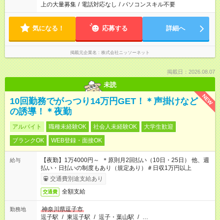
上の大量募集
/
電話対応なし
/
パソコンスキル不要
気になる！
応募する
詳細へ
掲載元企業名
株式会社ニッソーネット
掲載日：2026.08.07
未読
NEW
10回勤務でがっつり14万円GET！＊声掛けなど
の誘導！＊夜勤
アルバイト
職種未経験OK
社会人未経験OK
大学生歓迎
ブランクOK
WEB登録・面接OK
【夜勤】1万4000円～ ＊原則月2回払い（10日・25日） 他、週
給与
払い・日払いの制度もあり（規定あり）＃日収1万円以上
交通費別途支給あり
全額支給
交通費
神奈川県逗子市
勤務地
逗子駅
/
東逗子駅
/
逗子・葉山駅
/
…