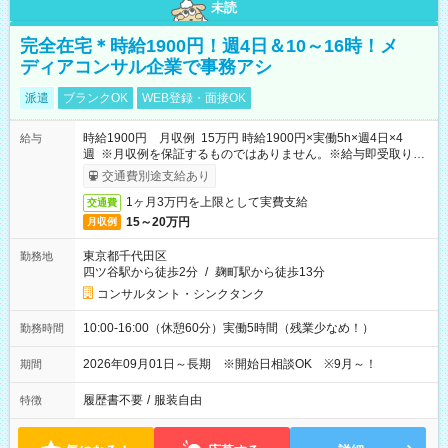
未読
完全在宅＊時給1900円！週4日＆10～16時！メ
ディアコンサル企業で事務アシ
派遣
ブランクOK
WEB登録・面接OK
時給1900円 月収例 15万円 時給1900円×実働5h×週4日×4
給与
週 ※月収例を保証するものではありません。※給与即受取りサ
ービス利用可（利用条件有）
交通費別途支給あり
1ヶ月3万円を上限として実費支給
交通費
15～20万円
月収例
東京都千代田区
勤務地
四ツ谷駅から徒歩2分
/
麹町駅から徒歩13分
コンサルタント・シンクタンク
10:00-16:00（休憩60分）実働5時間（残業少なめ！）
勤務時間
2026年09月01日～長期 ※開始日相談OK ※9月～！
期間
履歴書不要
/
服装自由
特徴