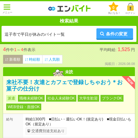
0
メニュー
気になる！
ログイン
検索結果
条件の変更
逗子市で平日が休みのバイト一覧
4
1,525
件中
1
～
4
件表示
平均時給:
円
新着順
時給順
人気順
掲載日：2026.08.08
未読
NEW
来社不要！友達とカフェで登録しちゃおう＊お
菓子の仕分け
派遣
職種未経験OK
社会人未経験OK
大学生歓迎
ブランクOK
WEB登録・面接OK
時給1300円 ■日払い・週払いOK！(規定あり) ■現金日払いも
給与
OK（規定あり）
交通費別途支給あり