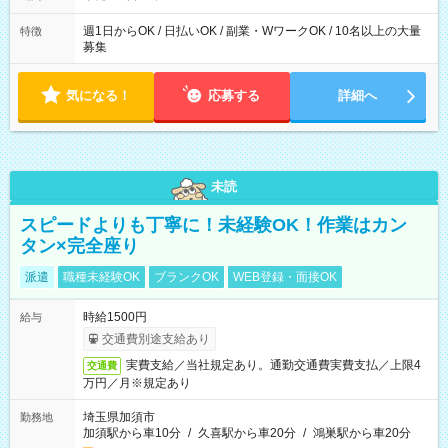
週1日からOK / 日払いOK / 副業・WワークOK / 10名以上の大量
特徴
募集
気になる！
応募する
詳細へ
未読
スピードよりも丁寧に！未経験OK！作業はカン
タン×完全座り
派遣
職種未経験OK
ブランクOK
WEB登録・面接OK
時給1500円
給与
交通費別途支給あり
実費支給／当社規定あり。通勤交通費実費支払／上限4
交通費
万円／月※規定あり
埼玉県加須市
勤務地
加須駅から車10分
/
久喜駅から車20分
/
鴻巣駅から車20分