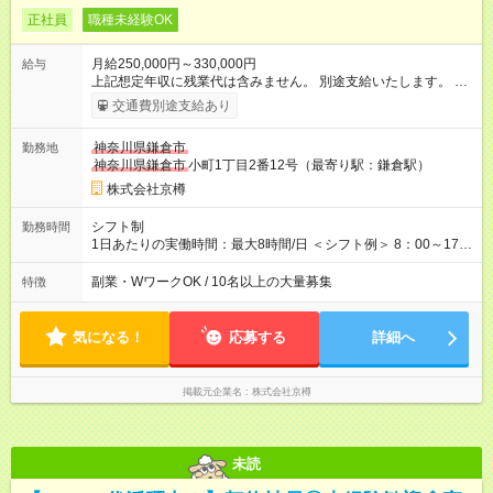
正社員
職種未経験OK
月給250,000円～330,000円
給与
上記想定年収に残業代は含みません。 別途支給いたします。 各
種手当＋原則賞与年3回 ＜その他月収例＞ 560.8万円／（店長、
交通費別途支給あり
33万円+諸手当+賞与3回） 447.9万円／（副店長、27万円+諸手
当+賞与3回） ※試用期間は3ヶ月で、その間の雇用形態は正社員
神奈川県鎌倉市
勤務地
です。 条件に変更はありません。 【試用期間】試用期間あり
神奈川県鎌倉市
小町1丁目2番12号（最寄り駅：鎌倉駅）
試用期間の長さ：3ヶ月 雇用形態、給与は本採用時と同じです。
株式会社京樽
シフト制
勤務時間
1日あたりの実働時間：最大8時間/日 ＜シフト例＞ 8：00～17：
00 9：00～18：00 14：00～23：00 ※中には10時営業開始の店
舗や、20時に営業終了の店舗もあります。店舗により異なりま
副業・WワークOK / 10名以上の大量募集
特徴
す。 ※残業は月平均20～30時間程度です。残業代は別途全額支
給いたします。
気になる！
応募する
詳細へ
掲載元企業名
株式会社京樽
未読