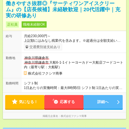
働きやすさ抜群◎『サーティワンアイスクリー
ム』の【店長候補】未経験歓迎｜20代活躍中｜充
実の研修あり
正社員
職種未経験OK
月給230,000円～
給与
上記額にはみなし残業代を含みます。※超過分は全額支給いたし
ます。 みなし残業代 29,050円 以上 みなし残業時間 20時
交通費別途支給あり
間 ～ 30時間 ※上記の給与には、固定残業代（20時間分：2万
9050円以上）を含みます。時間超過分は追加支給します。 ※面
神奈川県鎌倉市
勤務地
接時に話し合いのうえ、入社時給与を決定。 ※数字だけで社員
神奈川県鎌倉市
大船6-1-1イトーヨーカドー大船店フードコート
を評価することはしません。業態や季節に売上が左右されるた
内（最寄り駅：大船駅）
め、日頃の頑張りを正当に評価して給与に反映します。 ※他業
態への異動になった場合、再び店長候補からのスタートになり
株式会社フクシマ商事
ますが、その場合も給与は下がりません。 ★入社1年目の年収実
績 27歳：400万円、32歳：450万円、41歳：550万円 【試用期
シフト制
勤務時間
間】試用期間あり 試用期間の長さ：3ヶ月 雇用形態、給与は本
1日あたりの実働時間：最大8時間/日 シフト制 1日あたりの実働
採用時と同じです。
時間：8時間 ▼シフト例 ・9時00分～18時00分 ・13時00分～22
時00分 （店舗により異なります）
気になる！
応募する
詳細へ
掲載元企業名
株式会社フクシマ商事