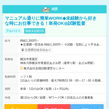
未読
マニュアル通りに簡単WORK◆未経験から好き
な時にお仕事できる！単発OK◎試験監督
アルバイト
職種未経験OK
時給1,300円～
給与
★交通費一部支給 時給1,300円～ ※試験・役割により手当あり
※勤務回数により昇給あり 【即給（前払い）オプションあ
交通費別途支給あり
り！】 希望される場合、勤務から1週間ほどで給与の一部を受け
取れます。 ※手数料418円がかかります。 【過去試験日の収入
横浜市青葉区
勤務地
例】 ・河合塾模擬試験 8:30～17:30（休憩1時間） 時給1,300円
神奈川県横浜市青葉区あざみ野（最寄り駅：あざみ野駅）
×8時間＝日収10,400円＋交通費 ※当日の役割により時給＋100
円の場合あり ・国家試験 7:00～13:30（休憩なし） 時給1,300
株式会社全国試験運営センター
円（役割手当＋100円）×6時間＝日収8,400円＋交通費 【試用期
間】試用期間なし
シフト制
勤務時間
1日あたりの実働時間：最大7時間/日 09：00～17：00 ※勤務時
間は 試験により異なります。
単発・1日のみOK / 短期（1ヶ月以内）
期間
週1日からOK / 副業・WワークOK / 10名以上の大量募集
特徴