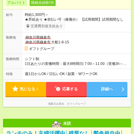
アルバイト
職種未経験OK
時給1,300円～
給与
★昇給あり ★前払い可（稼働分） 【試用期間】試用期間なし
交通費別途支給あり
神奈川県鎌倉市
勤務地
神奈川県鎌倉市
大船1-8-15
ギフトグループ
シフト制
勤務時間
1日あたりの実働時間：最大8時間/日 7:00～11:00（実働3h～）
※店舗により異なる ※3h以上の勤務も大歓迎！ ★週2日～勤務
OK！ ★WワークOK ★1～2週毎のシフト申告制 ★残業なし！次
週1日からOK / 日払いOK / 副業・WワークOK
特徴
の予定も立てやすい♪ ★勤務時間は相談可能
気になる！
応募する
詳細へ
掲載元企業名
ギフトグループ
未読
ランチのみ！主婦活躍中│残業なし│髪色超自由│