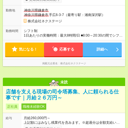
※スキル・能力等を考慮の上決定します。 ＼★ご希望の働き方
に合わせて、以下の3タイプから自由に選択可能です★／ ■グロ
神奈川県鎌倉市
勤務地
ーバル型（全国転勤あり） 月収32万円～64万4，000円 ※グロ
神奈川県鎌倉市
手広6-3-7（最寄り駅：湘南深沢駅）
ーバル手当4万1，000円／月を含みます。 ■中域型（エリア内勤
務：県を跨ぐ転勤あり・転居は応相談） 月収29万円～60万7，
株式会社ネクステージ
000円 ■地域限定型（転居を伴う転勤なし：通勤可能な範囲の
み） 月収270万～58万3，000円 【 昇給・賞与 】 ■昇給：年1
シフト制
勤務時間
回 ■賞与：通常賞与/年4回＋チーム賞与/年2回（☆あなたの活躍
1日あたりの実働時間：最大8時間/日 ■8:00～20:30の間でシフト
に合わせて支給！※規定あり） 【試用期間】試用期間あり 試用
制（実働8h／休憩60分） ※9:30～18:30（メイン時間帯）を軸
期間の長さ：3ヶ月 雇用形態、給与は本採用時と同じです。
に早番・遅番あり ＼★深夜・夜勤なし＆残業月平均17h★／ 残
気になる！
業が少なめなので、仕事終わりの趣味や家族と過ごす時間もた
応募する
詳細へ
っぷり確保！ 無理なく安定したリズムで働けます◎
掲載元企業名
株式会社ネクステージ
未読
店舗を支える現場の司令塔募集、人に頼られる仕
事です｜月給２６万円～
正社員
職種未経験OK
月給260,000円～
給与
上記額にはみなし残業代を含みます。※超過分は全額支給いたし
ます。 みなし残業代 60,000円／月 みなし残業時間 35時間／月