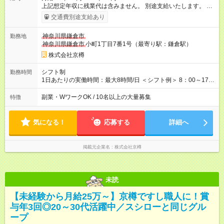
上記想定年収に残業代は含みません。 別途支給いたします。 各
種手当＋原則賞与年3回 ＜その他月収例＞ 560.8万円／（店長、
交通費別途支給あり
33万円+諸手当+賞与3回） 447.9万円／（副店長、27万円+諸手
当+賞与3回） ※試用期間は3ヶ月で、その間の雇用形態は正社員
神奈川県鎌倉市
勤務地
です。 条件に変更はありません。 【試用期間】試用期間あり
神奈川県鎌倉市
小町1丁目7番1号（最寄り駅：鎌倉駅）
試用期間の長さ：3ヶ月 雇用形態、給与は本採用時と同じです。
株式会社京樽
シフト制
勤務時間
1日あたりの実働時間：最大8時間/日 ＜シフト例＞ 8：00～17：
00 9：00～18：00 14：00～23：00 ※中には10時営業開始の店
舗や、20時に営業終了の店舗もあります。店舗により異なりま
副業・WワークOK / 10名以上の大量募集
特徴
す。 ※残業は月平均20～30時間程度です。残業代は別途全額支
給いたします。
気になる！
応募する
詳細へ
掲載元企業名
株式会社京樽
未読
【未経験から月給25万～】京樽ですし職人に！賞
与年3回◎20～30代活躍中／スシローと同じグル
ープ