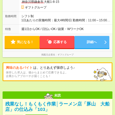
神奈川県鎌倉市
大船1-8-15
ギフトグループ
シフト制
勤務時間
1日あたりの実働時間：最大4時間/日 勤務時間：11:00～15:00
（実働4時間） ★週2日～勤務OK！ ★土日のみ・平日のみも
OK！ ★シフト自己申告制！ ★残業なし！次の予定も立てやすい
週1日からOK / 日払いOK / 副業・WワークOK
特徴
♪
気になる！
応募する
詳細へ
掲載元企業名
ギフトグループ
興味のあるバイト
は、とりあえず保存しよう♪
保存した求人は、後からまとめて応募できるよ。
企業からアプローチが届くことも！
未読
残業なし！もくもく作業│ラーメン店「豚山 大船
店」の仕込み「103」