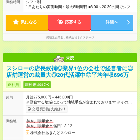
み） 月収270万～58万3，000円 【 昇給・賞与 】 ■昇給：年1
シフト制
勤務時間
回 ■賞与：通常賞与/年4回＋チーム賞与/年2回（☆あなたの活躍
1日あたりの実働時間：最大8時間/日 ■8:00～20:30の間でシフト
に合わせて支給！※規定あり） 【試用期間】試用期間あり 試用
制（実働8h／休憩60分） ※9:30～18:30（メイン時間帯）を軸
期間の長さ：3ヶ月 雇用形態、給与は本採用時と同じです。
に早番・遅番あり ＼★深夜・夜勤なし＆残業月平均17h★／ 残
気になる！
業が少なめなので、仕事終わりの趣味や家族と過ごす時間もた
応募する
詳細へ
っぷり確保！ 無理なく安定したリズムで働けます◎
掲載元企業名
株式会社ネクステージ
未読
スシローの店長候補◎業界1位の会社で経営者に◎
店舗運営の裁量大◎20代活躍中◎平均年収696万
正社員
職種未経験OK
月給275,000円～446,000円
給与
※勤務する地域によって地域手当が含まれております ※その他ブ
ロック外勤務手当を支給。1分単位での残業代（100％支給）や
交通費別途支給あり
年3回の賞与、諸手当も別途支給します。 ＜月給例＞ 【例1】転
勤のない「エリア限定勤務制度」の場合 東京23区内勤務の場
神奈川県鎌倉市
勤務地
合：月給28万円＋残業代・諸手当 ※地域手当2万円が含まれま
神奈川県鎌倉市
笛田1-8-12
す。 【例2】転居可能の「ブロック限定勤務制度」の場合 ブロ
ック外東京23区内勤務の場合：月給29万5000円＋残業代・諸手
株式会社あきんどスシロー
当 ※地域手当2万円やブロック外勤務手当1万5000円が含まれま