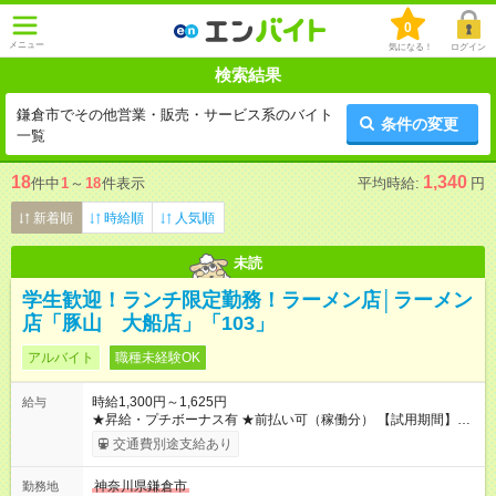
0
メニュー
気になる！
ログイン
検索結果
鎌倉市でその他営業・販売・サービス系のバイト
条件の変更
一覧
18
1,340
件中
1
～
18
件表示
平均時給:
円
新着順
時給順
人気順
未読
学生歓迎！ランチ限定勤務！ラーメン店│ラーメン
店「豚山 大船店」「103」
アルバイト
職種未経験OK
時給1,300円～1,625円
給与
★昇給・プチボーナス有 ★前払い可（稼働分） 【試用期間】試
用期間なし
交通費別途支給あり
神奈川県鎌倉市
勤務地