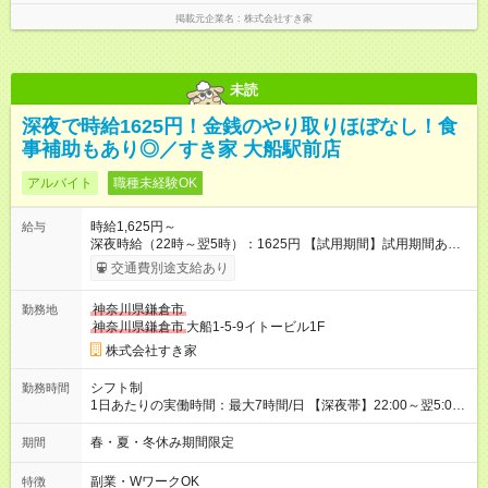
掲載元企業名
株式会社すき家
未読
深夜で時給1625円！金銭のやり取りほぼなし！食
事補助もあり◎／すき家 大船駅前店
アルバイト
職種未経験OK
時給1,625円～
給与
深夜時給（22時～翌5時）：1625円 【試用期間】試用期間あり
試用期間の長さ：1ヶ月 雇用形態、給与は本採用時と同じです。
交通費別途支給あり
試用期間の実態は30日（※条件変更なし）ですが、切り上げで
一ヶ月とさせていただきます。 研修制度あり：15時間(研修中も
神奈川県鎌倉市
勤務地
同時給）
神奈川県鎌倉市
大船1-5-9イトービル1F
株式会社すき家
シフト制
勤務時間
1日あたりの実働時間：最大7時間/日 【深夜帯】22:00～翌5:00
週2日～・1日2h～OK◎ ※22:00から翌5:00までは18歳以上の方
のみ勤務可能です（18歳未満の深夜業務禁止のため） ★深夜で
春・夏・冬休み期間限定
期間
も安心して働けます★ すき家では、ワンオペを禁止していま
す。 必ず、2名以上での勤務を行いますので、安心して働けま
副業・WワークOK
特徴