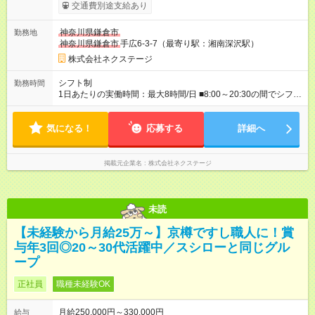
ます。 みなし残業代 59,000円／月 みなし残業時間 29時間／月
交通費別途支給あり
※スキル・能力等を考慮の上決定します。 ＼★ご希望の働き方
に合わせて、以下の3タイプから自由に選択可能です★／ ■グロ
神奈川県鎌倉市
勤務地
ーバル型（全国転勤あり） 月収32万円～64万4，000円 ※グロ
神奈川県鎌倉市
手広6-3-7（最寄り駅：湘南深沢駅）
ーバル手当4万1，000円／月を含みます。 ■中域型（エリア内勤
務：県を跨ぐ転勤あり・転居は応相談） 月収29万円～60万7，
株式会社ネクステージ
000円 ■地域限定型（転居を伴う転勤なし：通勤可能な範囲の
み） 月収270万～58万3，000円 【 昇給・賞与 】 ■昇給：年1
シフト制
勤務時間
回 ■賞与：通常賞与/年4回＋チーム賞与/年2回（☆あなたの活躍
1日あたりの実働時間：最大8時間/日 ■8:00～20:30の間でシフト
に合わせて支給！※規定あり） 【試用期間】試用期間あり 試用
制（実働8h／休憩60分） ※9:30～18:30（メイン時間帯）を軸
期間の長さ：3ヶ月 雇用形態、給与は本採用時と同じです。
に早番・遅番あり ＼★深夜・夜勤なし＆残業月平均17h★／ 残
気になる！
業が少なめなので、仕事終わりの趣味や家族と過ごす時間もた
応募する
詳細へ
っぷり確保！ 無理なく安定したリズムで働けます◎
掲載元企業名
株式会社ネクステージ
未読
【未経験から月給25万～】京樽ですし職人に！賞
与年3回◎20～30代活躍中／スシローと同じグル
ープ
正社員
職種未経験OK
月給250,000円～330,000円
給与