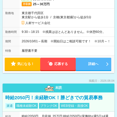
25～30万円
月収例
東京都千代田区
勤務地
東京駅から徒歩1分
/
京橋(東京都)駅から徒歩5分
人材サービス会社
9:30～18:15 ※残業はほとんどありません。※休憩60分。
勤務時間
2026/10/01～長期 ※開始日はご相談可能です！ ※10月～！
期間
履歴書不要
特徴
気になる！
応募する
詳細へ
掲載日：2026.08.04
未読
時給2050円！未経験OK！勝どきでの貿易事務
派遣
職種未経験OK
ブランクOK
WEB登録・面接OK
時給2050円 月収例 35万円 時給2050円×実働8h×週5日×4週
給与