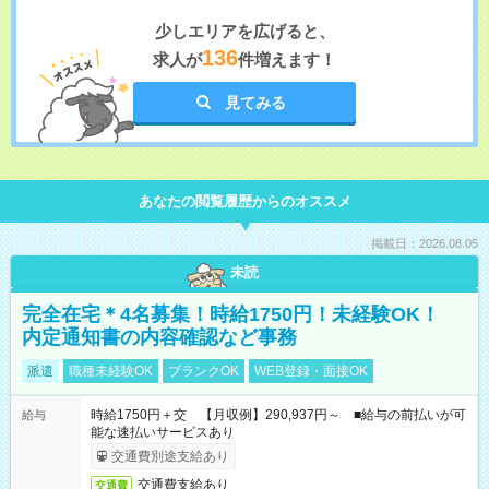
少しエリアを広げると、
136
求人が
件増えます！
見てみる
あなたの閲覧履歴からのオススメ
掲載日：2026.08.05
未読
完全在宅＊4名募集！時給1750円！未経験OK！
内定通知書の内容確認など事務
派遣
職種未経験OK
ブランクOK
WEB登録・面接OK
時給1750円＋交 【月収例】290,937円～ ■給与の前払いが可
給与
能な速払いサービスあり
交通費別途支給あり
交通費支給あり
交通費