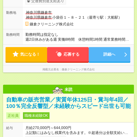
交通費別途支給あり
【試用期間】試用期間あり 試用期間の長さ：6ヶ月 雇用形態、
給与は本採用時と同じです。
神奈川県鎌倉市
勤務地
神奈川県鎌倉市
小袋谷１－８－２１（最寄り駅：大船駅）
鎌倉クリーニング株式会社
勤務時間は指定なし
勤務時間
週2日休みがある週 実働8時間 休憩時間1時間 通常業務時間
9：00～18：00 店舗サポート 店舗シフト営業時間による。 週
1日休みの場合 6～8時間 店舗シフト2交代制 繁忙期、閑散
気になる！
期により多少の始終時間の変更があります。 店舗管理はまた別
応募する
詳細へ
シフト時間になります。
掲載元企業名
鎌倉クリーニング株式会社
未読
自動車の販売営業／実質年休125日・賞与年4回／
100％完全反響型／未経験からスピード出世も可能
正社員
職種未経験OK
月給270,000円～644,000円
給与
上記額にはみなし残業代を含みます。※超過分は全額支給いたし