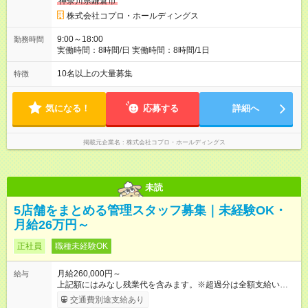
神奈川県鎌倉市
株式会社コプロ・ホールディングス
9:00～18:00
勤務時間
実働時間：8時間/日 実働時間：8時間/1日
10名以上の大量募集
特徴
気になる！
応募する
詳細へ
掲載元企業名
株式会社コプロ・ホールディングス
未読
5店舗をまとめる管理スタッフ募集｜未経験OK・
月給26万円～
正社員
職種未経験OK
月給260,000円～
給与
上記額にはみなし残業代を含みます。※超過分は全額支給いたし
ます。 みなし残業代 60,000円／月 みなし残業時間 35時間／月
交通費別途支給あり
【試用期間】試用期間あり 試用期間の長さ：6ヶ月 雇用形態、