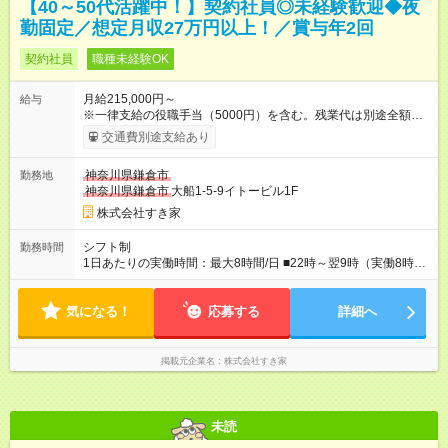
【40～50代活躍中！】契約社員◎未経験歓迎◆夜
勤固定／想定月収27万円以上！／賞与年2回
契約社員
職種未経験OK
月給215,000円～
給与
※一律支給の役職手当（5000円）を含む。残業代は別途全額支
給。 ※深夜勤務手当は、残業時間等により変動します。 ※想定
交通費別途支給あり
月収27万円以上 ※最大4回昇給のチャンスあり ※賞与年2回支給
【試用期間】試用期間なし
神奈川県鎌倉市
勤務地
神奈川県鎌倉市
大船1-5-9イトービル1F
株式会社すき家
シフト制
勤務時間
1日あたりの実働時間：最大8時間/日 ■22時～翌9時（実働8時
間） ※上記はあくまでも一例です。店舗により、時間が前後す
る場合・残業がある場合があります。 ★0時～9時は必ず2名以上
気になる！
のシフトを組んでいます。 ★各店舗のサポートのために本社に
応募する
詳細へ
「24時間対応」の専門部署があります。
掲載元企業名
株式会社すき家
未読