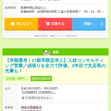
勤務時間は指定なし
勤務時間
実働8時間 休憩時間1時間 工場の営業時間７：00～18：00（実
働時間8時間）のシフト制です。 繁忙期、閑散期により多少の始
終時間の変更があります。 店舗管理はまた別シフト時間になり
気になる！
ます。
応募する
詳細へ
掲載元企業名
鎌倉クリーニング株式会社
未読
【早期選考！27新卒限定求人】人材コンサルティ
ング営業／頑張りを全力で評価。2年目で支店長の
先輩も！
正社員（新卒）
職種未経験OK
月給240,000円～300,000円
給与
【試用期間】試用期間なし
交通費別途支給あり
神奈川県鎌倉市
勤務地