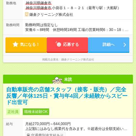
神奈川県鎌倉市
勤務地
神奈川県鎌倉市
小袋谷１－８－２１（最寄り駅：大船駅）
鎌倉クリーニング株式会社
勤務時間は指定なし
勤務時間
実働６～8時間 休憩時間1時間 工場の営業時間6：30～18：
00（実働時間6~８時間）のシフト制です。 繁忙期、閑散期によ
り多少の始終時間の変更があります。
気になる！
応募する
詳細へ
掲載元企業名
鎌倉クリーニング株式会社
未読
自動車販売の店舗スタッフ（接客・販売）／完全
反響／年休125日・賞与年4回／未経験からスピー
ド出世可
正社員
職種未経験OK
月給270,000円～644,000円
給与
上記額にはみなし残業代を含みます。※超過分は全額支給いたし
ます。 みなし残業代 59,000円／月 みなし残業時間 29時間／月
交通費別途支給あり