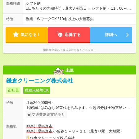
す。 ＜水準以上の収入を得られる環境！＞ 全社員の平均年収は
シフト制
勤務時間
603万円（平均月給38万9000円／2025年度実績）で、店長の平
1日あたりの実働時間：最大8時間/日 ＜シフト例＞ 11：00～
均年収は696万円（平均月給43万9000円／2025年度実績）。 さ
20：00、12：00～21：00、15：00～24：00 ※1ヶ月単位の変
らに自己負担額2万円の寮や各種手当があるため「前職より貯金
形労働時間制（週平均実働40時間） ◎残業は月30h程度。1店舗
副業・WワークOK / 10名以上の大量募集
特徴
できている」と話す社員が多くいます！ 【試用期間】試用期間
に複数社員が配属されるためシフトを調整しやすいのが特徴。
あり 試用期間の長さ：3ヶ月 雇用形態、給与は本採用時と同じ
出勤前にジムに通う社員も多くいま す。繁忙期以外は1日通して
です。
働くことがほぼありません！
気になる！
応募する
詳細へ
掲載元企業名
株式会社あきんどスシロー
未読
鎌倉クリーニング株式会社
正社員
職種未経験OK
月給260,000円～
給与
上記額にはみなし残業代を含みます。※超過分は全額支給いたし
ます。 みなし残業代 40,000円／月 みなし残業時間 30時間／月
交通費別途支給あり
【試用期間】試用期間あり 試用期間の長さ：6ヶ月 雇用形態、
給与は本採用時と同じです。
神奈川県鎌倉市
勤務地
神奈川県鎌倉市
小袋谷１－８－２１（最寄り駅：大船駅）
鎌倉クリーニング株式会社