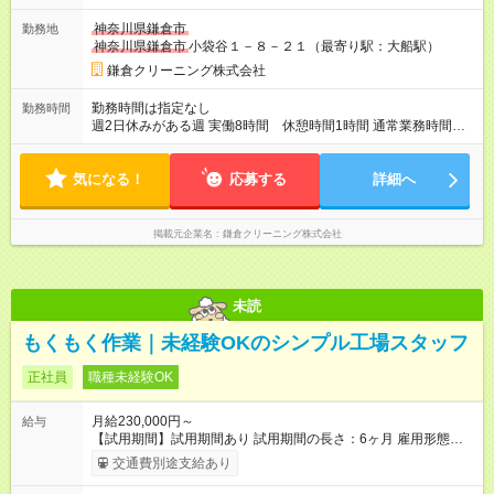
給与は本採用時と同じです。
神奈川県鎌倉市
勤務地
神奈川県鎌倉市
小袋谷１－８－２１（最寄り駅：大船駅）
鎌倉クリーニング株式会社
勤務時間は指定なし
勤務時間
週2日休みがある週 実働8時間 休憩時間1時間 通常業務時間
9：00～18：00 店舗サポート 店舗シフト営業時間による。 週
1日休みの場合 6～8時間 店舗シフト2交代制 繁忙期、閑散
気になる！
期により多少の始終時間の変更があります。 店舗管理はまた別
応募する
詳細へ
シフト時間になります。
掲載元企業名
鎌倉クリーニング株式会社
未読
もくもく作業｜未経験OKのシンプル工場スタッフ
正社員
職種未経験OK
月給230,000円～
給与
【試用期間】試用期間あり 試用期間の長さ：6ヶ月 雇用形態、
給与は本採用時と同じです。
交通費別途支給あり