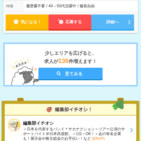
履歴書不要
/
40～50代活躍中
/
服装自由
特徴
気になる！
応募する
詳細へ
少しエリアを広げると、
136
求人が
件増えます！
見てみる
編集部イチオシ
＜日本を代表するバンド＊サカナクション＞ツアー公演のサ
ポートバイト＠日本武道館、＜1日～OK！＞あの有名企業
も！展示会や株主総会のお手伝い！など
(8/5UP!)