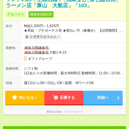
ラーメン店「豚山 大船店」「103」
アルバイト
職種未経験OK
時給1,300円～1,625円
給与
★昇給・プチボーナス有 ★前払い可（稼働分） 【試用期間】試
用期間なし
交通費別途支給あり
神奈川県鎌倉市
勤務地
神奈川県鎌倉市
大船1-8-15
ギフトグループ
シフト制
勤務時間
1日あたりの実働時間：最大4時間/日 勤務時間：11:00～15:00
（実働4時間） ★週2日～勤務OK！ ★土日のみ・平日のみも
OK！ ★シフト自己申告制！ ★残業なし！次の予定も立てやすい
週1日からOK / 日払いOK / 副業・WワークOK
特徴
♪
気になる！
応募する
詳細へ
掲載元企業名
ギフトグループ