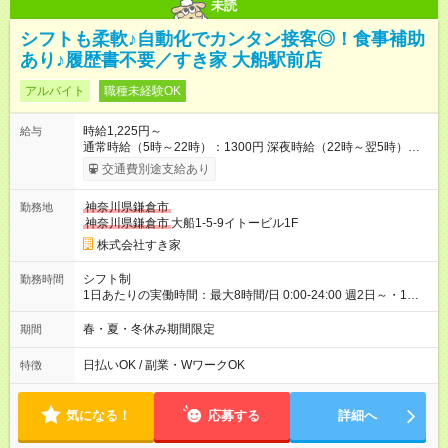
未読
シフトも柔軟♪自動化でカンタン接客◎！食事補助
あり♪履歴書不要／すき家 大船駅前店
アルバイト
職種未経験OK
時給1,225円～
給与
通常時給（5時～22時）：1300円 深夜時給（22時～翌5時）：
1625円 高校生時給：1225円 【特別手当】早朝手当（5：00-9：
交通費別途支給あり
00）時給+150円 【試用期間】試用期間あり 試用期間の長さ：1
ヶ月 雇用形態、給与は本採用時と同じです。 試用期間の実態は
神奈川県鎌倉市
勤務地
30日（※条件変更なし）ですが、切り上げで一ヶ月とさせてい
神奈川県鎌倉市
大船1-5-9イトービル1F
ただきます。 研修制度あり：15時間(研修中も同時給）
株式会社すき家
シフト制
勤務時間
1日あたりの実働時間：最大8時間/日 0:00-24:00 週2日～・1日
2h～OK ＜シフト例＞ 〇朝帯 5:00-9:00 〇昼帯 9:00-14:00 〇午
後帯 14:00-18:00 〇夜帯 18:00-22:00 〇深夜帯 22:00-翌5:00 基
春・夏・冬休み期間限定
期間
本は固定シフトですが家庭の都合などイレギュラーには対応し
ます♪
日払いOK / 副業・WワークOK
特徴
気になる！
応募する
詳細へ