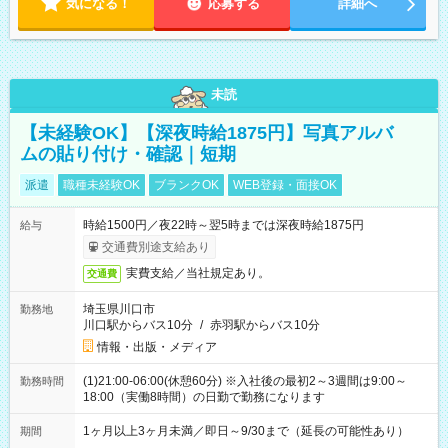
気になる！
応募する
詳細へ
未読
【未経験OK】【深夜時給1875円】写真アルバ
ムの貼り付け・確認｜短期
派遣
職種未経験OK
ブランクOK
WEB登録・面接OK
時給1500円／夜22時～翌5時までは深夜時給1875円
給与
交通費別途支給あり
実費支給／当社規定あり。
交通費
埼玉県川口市
勤務地
川口駅からバス10分
/
赤羽駅からバス10分
情報・出版・メディア
(1)21:00-06:00(休憩60分) ※入社後の最初2～3週間は9:00～
勤務時間
18:00（実働8時間）の日勤で勤務になります
1ヶ月以上3ヶ月未満／即日～9/30まで（延長の可能性あり）
期間