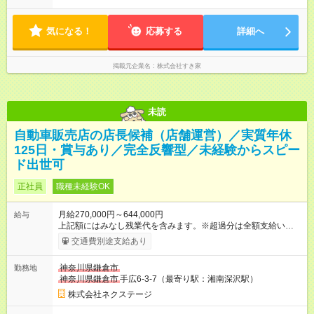
す。
気になる！
応募する
詳細へ
掲載元企業名
株式会社すき家
未読
自動車販売店の店長候補（店舗運営）／実質年休
125日・賞与あり／完全反響型／未経験からスピー
ド出世可
正社員
職種未経験OK
月給270,000円～644,000円
給与
上記額にはみなし残業代を含みます。※超過分は全額支給いたし
ます。 みなし残業代 59,000円／月 みなし残業時間 29時間／月
交通費別途支給あり
※スキル・能力等を考慮の上決定します。 ＼★ご希望の働き方
に合わせて、以下の3タイプから自由に選択可能です★／ ■グロ
神奈川県鎌倉市
勤務地
ーバル型（全国転勤あり） 月収32万円～64万4，000円 ※グロ
神奈川県鎌倉市
手広6-3-7（最寄り駅：湘南深沢駅）
ーバル手当4万1，000円／月を含みます。 ■中域型（エリア内勤
務：県を跨ぐ転勤あり・転居は応相談） 月収29万円～60万7，
株式会社ネクステージ
000円 ■地域限定型（転居を伴う転勤なし：通勤可能な範囲の