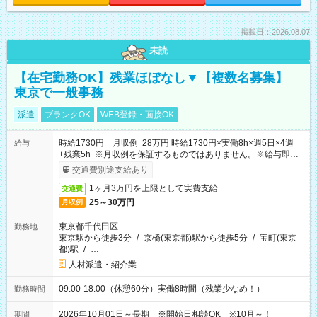
掲載日：2026.08.07
未読
【在宅勤務OK】残業ほぼなし▼【複数名募集】
東京で一般事務
派遣
ブランクOK
WEB登録・面接OK
時給1730円 月収例 28万円 時給1730円×実働8h×週5日×4週
給与
+残業5h ※月収例を保証するものではありません。※給与即受
取りサービス利用可（利用条件有）
交通費別途支給あり
1ヶ月3万円を上限として実費支給
交通費
25～30万円
月収例
東京都千代田区
勤務地
東京駅から徒歩3分
/
京橋(東京都)駅から徒歩5分
/
宝町(東京
都)駅
/
…
人材派遣・紹介業
09:00-18:00（休憩60分）実働8時間（残業少なめ！）
勤務時間
2026年10月01日～長期 ※開始日相談OK ※10月～！
期間