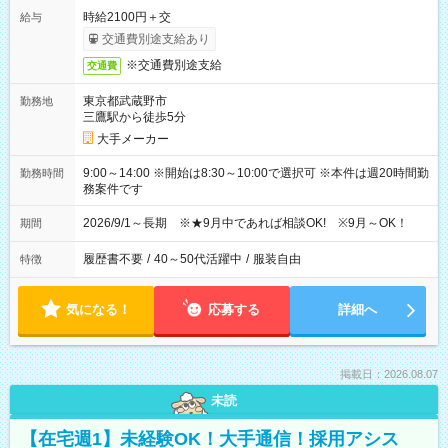
時給2100円＋交
給与
交通費別途支給あり
※交通費別途支給
交通費
東京都武蔵野市
勤務地
三鷹駅から徒歩5分
大手メーカー
9:00～14:00 ※開始は8:30～10:00で選択可 ※本件は週20時間勤
勤務時間
務案件です
2026/9/1～長期 ※★9月中であれば相談OK! ※9月～OK！
期間
履歴書不要
/
40～50代活躍中
/
服装自由
特徴
気になる！
応募する
詳細へ
掲載日：2026.08.07
未読
【在宅週1】未経験OK！大手通信！採用アシス