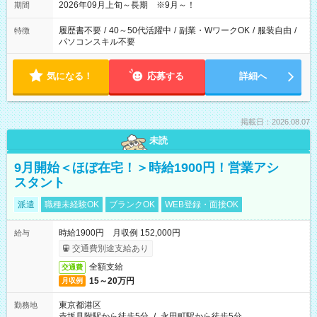
2026年09月上旬～長期 ※9月～！
期間
履歴書不要
/
40～50代活躍中
/
副業・WワークOK
/
服装自由
/
特徴
パソコンスキル不要
気になる！
応募する
詳細へ
掲載日：2026.08.07
未読
9月開始＜ほぼ在宅！＞時給1900円！営業アシ
スタント
派遣
職種未経験OK
ブランクOK
WEB登録・面接OK
時給1900円 月収例 152,000円
給与
交通費別途支給あり
全額支給
交通費
15～20万円
月収例
東京都港区
勤務地
赤坂見附駅から徒歩5分
/
永田町駅から徒歩5分