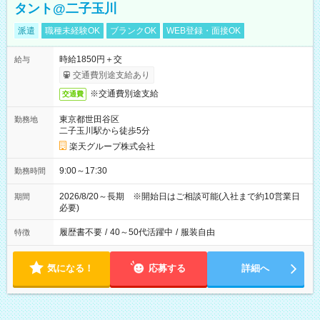
タント@二子玉川
派遣
職種未経験OK
ブランクOK
WEB登録・面接OK
時給1850円＋交
給与
交通費別途支給あり
※交通費別途支給
交通費
東京都世田谷区
勤務地
二子玉川駅から徒歩5分
楽天グループ株式会社
9:00～17:30
勤務時間
2026/8/20～長期 ※開始日はご相談可能(入社まで約10営業日
期間
必要)
履歴書不要
/
40～50代活躍中
/
服装自由
特徴
気になる！
応募する
詳細へ