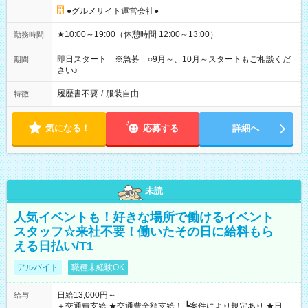
●グルメサイト運営会社●
★10:00～19:00（休憩時間 12:00～13:00）
勤務時間
即日スタート ※急募 ○9月～、10月～スタートもご相談くだ
期間
さい♪
履歴書不要
/
服装自由
特徴
気になる！
応募する
詳細へ
未読
人気イベントも！好きな場所で働けるイベント
スタッフ☆来社不要！働いたその日に給料もら
える日払い/T1
アルバイト
職種未経験OK
日給13,000円～
給与
＋交通費支給 ★交通費全額支給！ ┗案件により規定あり ★日払