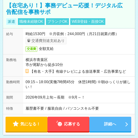
【在宅あり！】事務デビュー応援！デジタル広
告配信を事務サポ
派遣
職種未経験OK
ブランクOK
WEB登録・面接OK
時給1530円 ※月収例：244,000円（月21日就業の際）
給与
交通費別途支給あり
全額支給
交通費
横浜市青葉区
勤務地
市が尾駅から徒歩10分
【有名・大手】有線テレビによる放送事業・広告事業など
09:15～18:00(実働7時間45分 休憩1時間) ※朝ゆっくりが嬉し
勤務時間
い！
2026年09月上旬～長期 ※9月～！
期間
履歴書不要
/
服装自由
/
パソコンスキル不要
特徴
気になる！
応募する
詳細へ