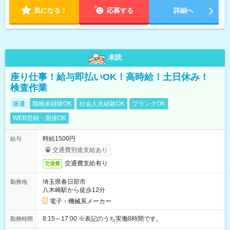
気になる！
応募する
詳細へ
未読
座り仕事！給与即払いOK！高時給！土日休み！
検査作業
派遣
職種未経験OK
社会人未経験OK
ブランクOK
WEB登録・面接OK
時給1500円
給与
交通費別途支給あり
交通費支給有り
交通費
埼玉県春日部市
勤務地
八木崎駅から徒歩12分
電子・機械系メーカー
8:15～17:00 ※表記のうち実働8時間です。
勤務時間