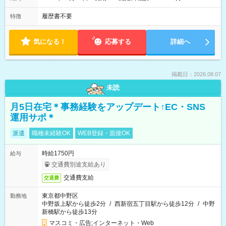
履歴書不要
特徴
気になる！
応募する
詳細へ
掲載日：2026.08.07
未読
月5日在宅＊事務経験をアップデート↑EC・SNS
運用サポ＊
派遣
職種未経験OK
WEB登録・面接OK
時給1750円
給与
交通費別途支給あり
交通費支給
交通費
東京都中野区
勤務地
中野坂上駅から徒歩2分
/
西新宿五丁目駅から徒歩12分
/
中野
新橋駅から徒歩13分
マスコミ・広告;インターネット・Web