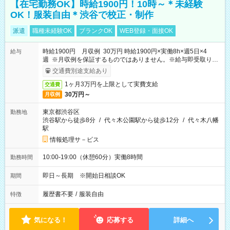
【在宅勤務OK】時給1900円！10時～＊未経験
OK！服装自由＊渋谷で校正・制作
派遣
職種未経験OK
ブランクOK
WEB登録・面接OK
時給1900円 月収例 30万円 時給1900円×実働8h×週5日×4
給与
週 ※月収例を保証するものではありません。※給与即受取りサ
ービス利用可（利用条件有）
交通費別途支給あり
1ヶ月3万円を上限として実費支給
交通費
30万円～
月収例
東京都渋谷区
勤務地
渋谷駅から徒歩8分
/
代々木公園駅から徒歩12分
/
代々木八幡
駅
情報処理サ－ビス
10:00-19:00（休憩60分）実働8時間
勤務時間
即日～長期 ※開始日相談OK
期間
履歴書不要
/
服装自由
特徴
気になる！
応募する
詳細へ