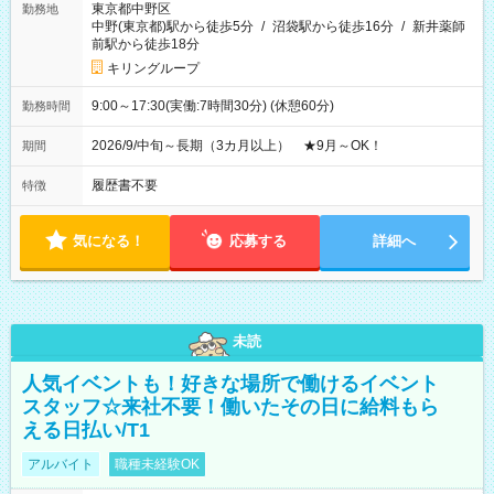
東京都中野区
勤務地
中野(東京都)駅から徒歩5分
/
沼袋駅から徒歩16分
/
新井薬師
前駅から徒歩18分
キリングループ
9:00～17:30(実働:7時間30分) (休憩60分)
勤務時間
2026/9/中旬～長期（3カ月以上） ★9月～OK！
期間
履歴書不要
特徴
気になる！
応募する
詳細へ
未読
人気イベントも！好きな場所で働けるイベント
スタッフ☆来社不要！働いたその日に給料もら
える日払い/T1
アルバイト
職種未経験OK