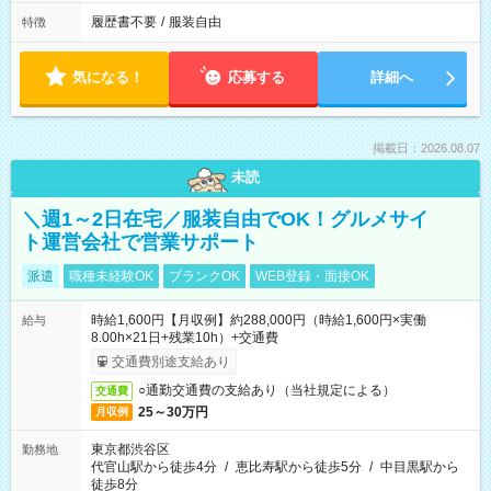
履歴書不要
/
服装自由
特徴
気になる！
応募する
詳細へ
掲載日：2026.08.07
未読
＼週1～2日在宅／服装自由でOK！グルメサイ
ト運営会社で営業サポート
派遣
職種未経験OK
ブランクOK
WEB登録・面接OK
時給1,600円【月収例】約288,000円（時給1,600円×実働
給与
8.00h×21日+残業10h）+交通費
交通費別途支給あり
○通勤交通費の支給あり（当社規定による）
交通費
25～30万円
月収例
東京都渋谷区
勤務地
代官山駅から徒歩4分
/
恵比寿駅から徒歩5分
/
中目黒駅から
徒歩8分