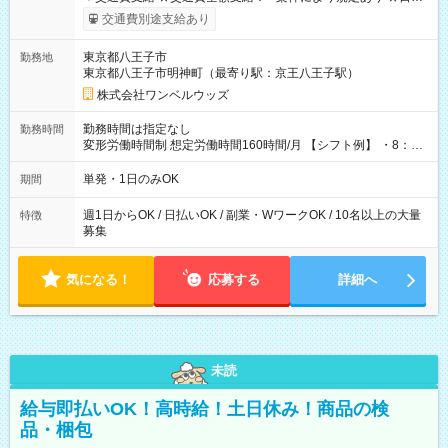
いOK！（規定あり） ┗働いたその日に現金GET♪ お仕事後はコ
交通費別途支給あり
ンビニATMから 日払い分を引き落とせます！ 【試用期間】試
用期間なし
東京都八王子市
勤務地
東京都八王子市明神町（最寄り駅：京王八王子駅）
株式会社ワンベルウッズ
勤務時間は指定なし
勤務時間
変形労働時間制 想定労働時間160時間/月 【シフト例】 ・8：00
～21：00
単発・1日のみOK
期間
週1日からOK / 日払いOK / 副業・WワークOK / 10名以上の大量
特徴
募集
気になる！
応募する
詳細へ
未読
給与即払いOK！高時給！土日休み！商品の検
品・梱包