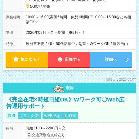
5G製品開発
10:00～16:00(実働5時間 休憩1時間) ※10:00～15:00なども相
勤務時間
談OK☆
2026年09月上旬～長期 ※9月～！
期間
履歴書不要
/
40～50代活躍中
/
副業・WワークOK
/
服装自由
特徴
気になる！
応募する
詳細へ
掲載日：2026.08.07
未読
《完全在宅×時短日短OK》Wワーク可〇Web広
告運用サポート
派遣
ブランクOK
WEB登録・面接OK
時給2100～2200円＋交
給与
交通費別途支給あり