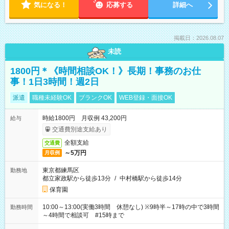
気になる！
応募する
詳細へ
掲載日：2026.08.07
未読
1800円＊《時間相談OK！》長期！事務のお仕
事！1日3時間！週2日
派遣
職種未経験OK
ブランクOK
WEB登録・面接OK
時給1800円 月収例 43,200円
給与
交通費別途支給あり
全額支給
交通費
～5万円
月収例
東京都練馬区
勤務地
都立家政駅から徒歩13分
/
中村橋駅から徒歩14分
保育園
10:00～13:00(実働3時間 休憩なし) ※9時半～17時の中で3時間
勤務時間
～4時間で相談可 #15時まで