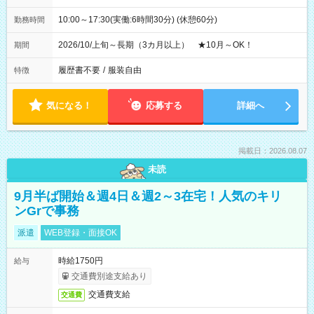
10:00～17:30(実働:6時間30分) (休憩60分)
勤務時間
2026/10/上旬～長期（3カ月以上） ★10月～OK！
期間
履歴書不要
/
服装自由
特徴
気になる！
応募する
詳細へ
掲載日：2026.08.07
未読
9月半ば開始＆週4日＆週2～3在宅！人気のキリ
ンGrで事務
派遣
WEB登録・面接OK
時給1750円
給与
交通費別途支給あり
交通費支給
交通費