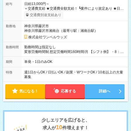
日給13,000円～
給与
＋交通費支給 ★交通費全額支給！ ┗案件により規定あり ★日払
いOK！（規定あり） ┗働いたその日に現金GET♪ お仕事後はコ
交通費別途支給あり
ンビニATMから 日払い分を引き落とせます！ 【試用期間】試
用期間なし
神奈川県藤沢市
勤務地
神奈川県藤沢市湘南台（最寄り駅：湘南台駅）
株式会社ワンベルウッズ
勤務時間は指定なし
勤務時間
変形労働時間制 想定労働時間160時間/月 【シフト例】 ・8：00
～21：00
単発・1日のみOK
期間
週1日からOK / 日払いOK / 副業・WワークOK / 10名以上の大量
特徴
募集
気になる！
応募する
詳細へ
少しエリアを広げると、
10
求人が
件増えます！