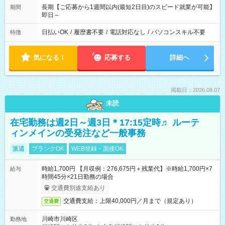
長期【ご応募から1週間以内(最短2日目)のスピード就業が可能】
期間
即日～
日払いOK
/
履歴書不要
/
電話対応なし
/
パソコンスキル不要
特徴
気になる！
応募する
詳細へ
掲載日：2026.08.07
未読
在宅勤務は週2日～週3日＊17:15定時♬ ルーテ
ィンメインの受発注など一般事務
派遣
ブランクOK
WEB登録・面接OK
時給1,700円 【月収例：276,675円＋残業代】※時給1,700円×7
給与
時間45分×21日勤務の場合
交通費別途支給あり
交通費支給：上限40,000円／月まで（規定あり）
交通費
川崎市川崎区
勤務地