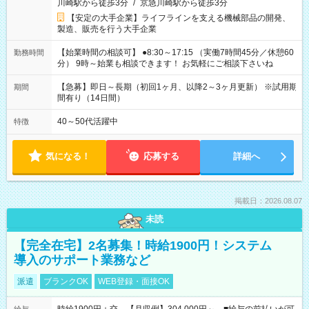
川崎駅から徒歩3分
/
京急川崎駅から徒歩3分
【安定の大手企業】ライフラインを支える機械部品の開発、
製造、販売を行う大手企業
【始業時間の相談可】 ●8:30～17:15 （実働7時間45分／休憩60
勤務時間
分） 9時～始業も相談できます！ お気軽にご相談下さいね
【急募】即日～長期（初回1ヶ月、以降2～3ヶ月更新） ※試用期
期間
間有り（14日間）
40～50代活躍中
特徴
気になる！
応募する
詳細へ
掲載日：2026.08.07
未読
【完全在宅】2名募集！時給1900円！システム
導入のサポート業務など
派遣
ブランクOK
WEB登録・面接OK