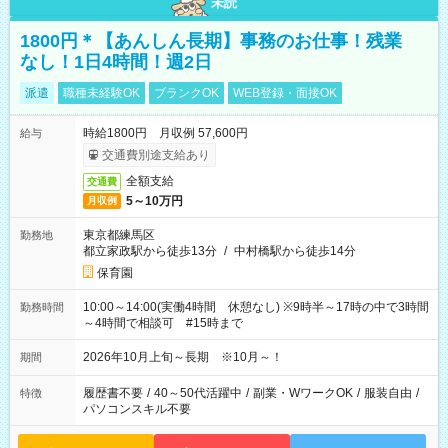
未読
1800円＊【あんしん長期】事務のお仕事！残業
なし！1日4時間！週2日
派遣
職種未経験OK
ブランクOK
WEB登録・面接OK
時給1800円 月収例 57,600円
給与
交通費別途支給あり
全額支給
交通費
5～10万円
月収例
東京都練馬区
勤務地
都立家政駅から徒歩13分
/
中村橋駅から徒歩14分
保育園
10:00～14:00(実働4時間 休憩なし) ※9時半～17時の中で3時間
勤務時間
～4時間で相談可 #15時まで
2026年10月上旬～長期 ※10月～！
期間
履歴書不要
/
40～50代活躍中
/
副業・WワークOK
/
服装自由
/
特徴
パソコンスキル不要