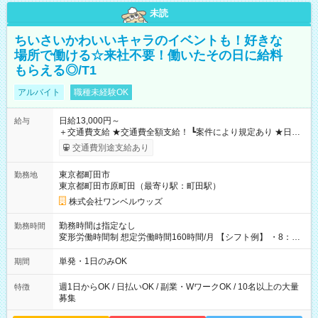
未読
ちいさいかわいいキャラのイベントも！好きな
場所で働ける☆来社不要！働いたその日に給料
もらえる◎/T1
アルバイト
職種未経験OK
日給13,000円～
給与
＋交通費支給 ★交通費全額支給！ ┗案件により規定あり ★日払
いOK！（規定あり） ┗働いたその日に現金GET♪ お仕事後はコ
交通費別途支給あり
ンビニATMから 日払い分を引き落とせます！ 【試用期間】試
用期間なし
東京都町田市
勤務地
東京都町田市原町田（最寄り駅：町田駅）
株式会社ワンベルウッズ
勤務時間は指定なし
勤務時間
変形労働時間制 想定労働時間160時間/月 【シフト例】 ・8：00
～21：00
単発・1日のみOK
期間
週1日からOK / 日払いOK / 副業・WワークOK / 10名以上の大量
特徴
募集