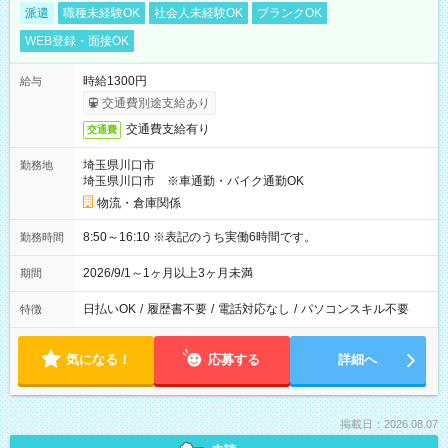
派遣
職種未経験OK
社会人未経験OK
ブランクOK
WEB登録・面接OK
時給1300円
給与
交通費別途支給あり
交通費支給有り
交通費
埼玉県川口市
勤務地
埼玉県川口市 ※車通勤・バイク通勤OK
物流・倉庫関係
8:50～16:10 ※表記のうち実働6時間です。
勤務時間
2026/9/1～1ヶ月以上3ヶ月未満
期間
日払いOK
/
履歴書不要
/
電話対応なし
/
パソコンスキル不要
特徴
気になる！
応募する
詳細へ
掲載日：2026.08.07