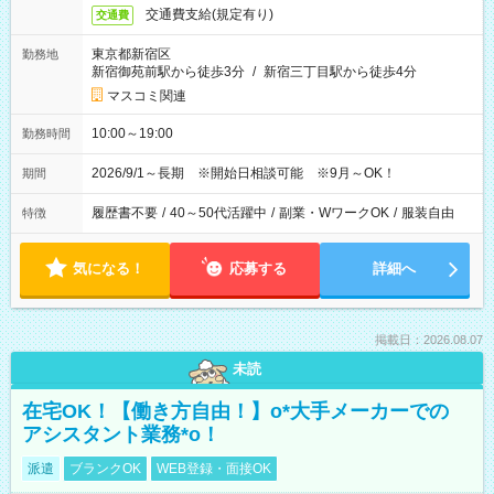
交通費支給(規定有り)
交通費
東京都新宿区
勤務地
新宿御苑前駅から徒歩3分
/
新宿三丁目駅から徒歩4分
マスコミ関連
10:00～19:00
勤務時間
2026/9/1～長期 ※開始日相談可能 ※9月～OK！
期間
履歴書不要
/
40～50代活躍中
/
副業・WワークOK
/
服装自由
特徴
気になる！
応募する
詳細へ
掲載日：2026.08.07
未読
在宅OK！【働き方自由！】o*大手メーカーでの
アシスタント業務*o！
派遣
ブランクOK
WEB登録・面接OK