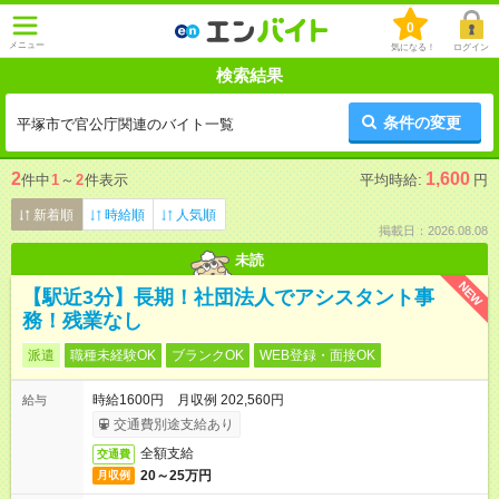
0
メニュー
気になる！
ログイン
検索結果
条件の変更
平塚市で官公庁関連のバイト一覧
2
1,600
件中
1
～
2
件表示
平均時給:
円
新着順
時給順
人気順
掲載日：2026.08.08
未読
NEW
【駅近3分】長期！社団法人でアシスタント事
務！残業なし
派遣
職種未経験OK
ブランクOK
WEB登録・面接OK
時給1600円 月収例 202,560円
給与
交通費別途支給あり
全額支給
交通費
20～25万円
月収例