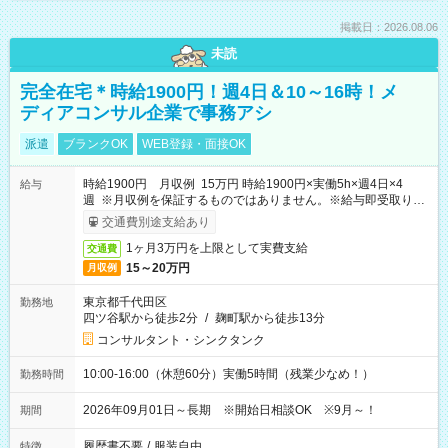
掲載日：2026.08.06
未読
完全在宅＊時給1900円！週4日＆10～16時！メ
ディアコンサル企業で事務アシ
派遣
ブランクOK
WEB登録・面接OK
時給1900円 月収例 15万円 時給1900円×実働5h×週4日×4
給与
週 ※月収例を保証するものではありません。※給与即受取りサ
ービス利用可（利用条件有）
交通費別途支給あり
1ヶ月3万円を上限として実費支給
交通費
15～20万円
月収例
東京都千代田区
勤務地
四ツ谷駅から徒歩2分
/
麹町駅から徒歩13分
コンサルタント・シンクタンク
10:00-16:00（休憩60分）実働5時間（残業少なめ！）
勤務時間
2026年09月01日～長期 ※開始日相談OK ※9月～！
期間
履歴書不要
/
服装自由
特徴