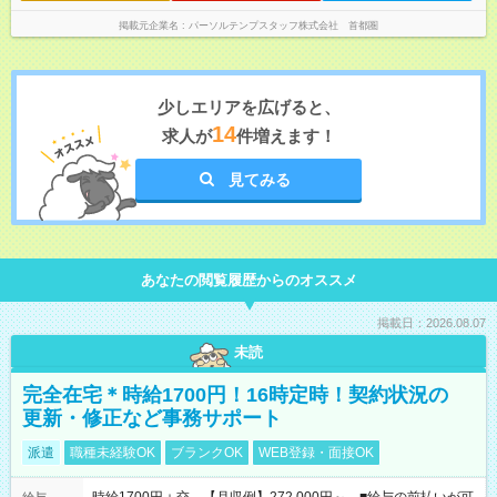
掲載元企業名
パーソルテンプスタッフ株式会社 首都圏
少しエリアを広げると、
14
求人が
件増えます！
見てみる
あなたの閲覧履歴からのオススメ
掲載日：2026.08.07
未読
完全在宅＊時給1700円！16時定時！契約状況の
更新・修正など事務サポート
派遣
職種未経験OK
ブランクOK
WEB登録・面接OK