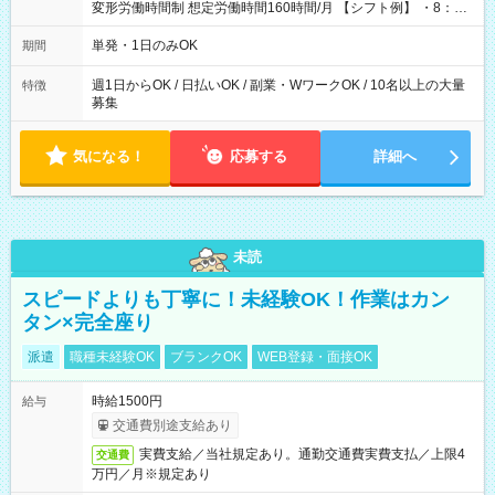
変形労働時間制 想定労働時間160時間/月 【シフト例】 ・8：00
～21：00
単発・1日のみOK
期間
週1日からOK / 日払いOK / 副業・WワークOK / 10名以上の大量
特徴
募集
気になる！
応募する
詳細へ
未読
スピードよりも丁寧に！未経験OK！作業はカン
タン×完全座り
派遣
職種未経験OK
ブランクOK
WEB登録・面接OK
時給1500円
給与
交通費別途支給あり
実費支給／当社規定あり。通勤交通費実費支払／上限4
交通費
万円／月※規定あり