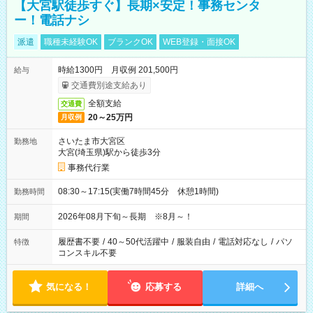
【大宮駅徒歩すぐ】長期×安定！事務センタ
ー！電話ナシ
派遣
職種未経験OK
ブランクOK
WEB登録・面接OK
時給1300円 月収例 201,500円
給与
交通費別途支給あり
全額支給
交通費
20～25万円
月収例
さいたま市大宮区
勤務地
大宮(埼玉県)駅から徒歩3分
事務代行業
08:30～17:15(実働7時間45分 休憩1時間)
勤務時間
2026年08月下旬～長期 ※8月～！
期間
履歴書不要
/
40～50代活躍中
/
服装自由
/
電話対応なし
/
パソ
特徴
コンスキル不要
気になる！
応募する
詳細へ