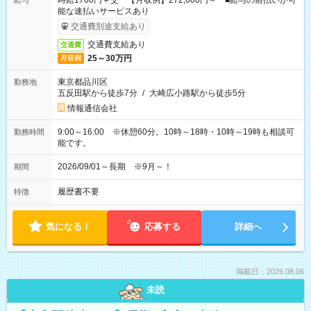
時給1700円＋交 【月収例】272,000円～ ■給与の前払いが可
給与
能な速払いサービスあり
交通費別途支給あり
交通費支給あり
交通費
25～30万円
月収例
東京都品川区
勤務地
五反田駅から徒歩7分
/
大崎広小路駅から徒歩5分
情報通信会社
9:00～16:00 ※休憩60分。10時～18時・10時～19時も相談可
勤務時間
能です。
2026/09/01～長期 ※9月～！
期間
履歴書不要
特徴
気になる！
応募する
詳細へ
掲載日：2026.08.06
未読