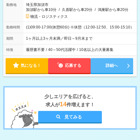
埼玉県加須市
勤務地
加須駅から車10分
/
久喜駅から車20分
/
鴻巣駅から車20分
物流・ロジスティクス
(1)09:00-17:00(休憩60分) ※休憩（12:00-12:50、15:00-15:10）
勤務時間
1ヶ月以上3ヶ月未満／即日～9月末まで
期間
履歴書不要
/
40～50代活躍中
/
10名以上の大量募集
特徴
気になる！
応募する
詳細へ
少しエリアを広げると、
14
求人が
件増えます！
見てみる