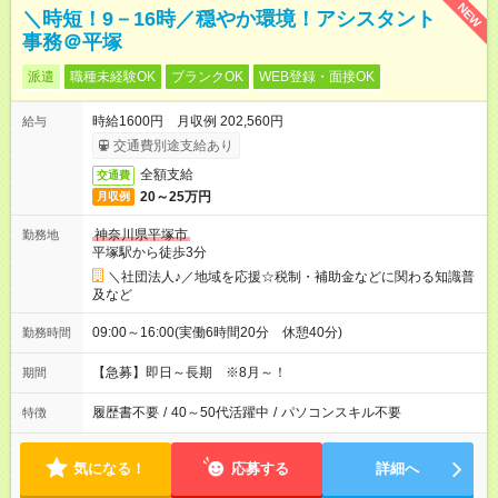
NEW
＼時短！9－16時／穏やか環境！アシスタント
事務＠平塚
派遣
職種未経験OK
ブランクOK
WEB登録・面接OK
時給1600円 月収例 202,560円
給与
交通費別途支給あり
全額支給
交通費
20～25万円
月収例
神奈川県平塚市
勤務地
平塚駅から徒歩3分
＼社団法人♪／地域を応援☆税制・補助金などに関わる知識普
及など
09:00～16:00(実働6時間20分 休憩40分)
勤務時間
【急募】即日～長期 ※8月～！
期間
履歴書不要
/
40～50代活躍中
/
パソコンスキル不要
特徴
気になる！
応募する
詳細へ