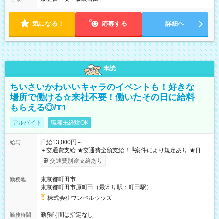
気になる！
応募する
詳細へ
未読
ちいさいかわいいキャラのイベントも！好きな
場所で働ける☆来社不要！働いたその日に給料
もらえる◎/T1
アルバイト
職種未経験OK
日給13,000円～
給与
＋交通費支給 ★交通費全額支給！ ┗案件により規定あり ★日払
いOK！（規定あり） ┗働いたその日に現金GET♪ お仕事後はコ
交通費別途支給あり
ンビニATMから 日払い分を引き落とせます！ 【試用期間】試
用期間なし
東京都町田市
勤務地
東京都町田市原町田（最寄り駅：町田駅）
株式会社ワンベルウッズ
勤務時間は指定なし
勤務時間