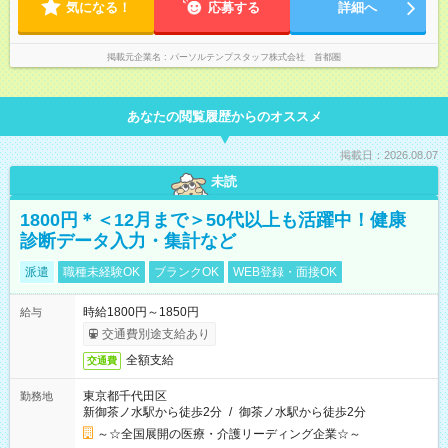
気になる！
応募する
詳細へ
掲載元企業名
パーソルテンプスタッフ株式会社 首都圏
あなたの閲覧履歴からのオススメ
掲載日：2026.08.07
未読
1800円＊＜12月まで＞50代以上も活躍中！健康
診断データ入力・集計など
派遣
職種未経験OK
ブランクOK
WEB登録・面接OK
時給1800円～1850円
給与
交通費別途支給あり
全額支給
交通費
東京都千代田区
勤務地
新御茶ノ水駅から徒歩2分
/
御茶ノ水駅から徒歩2分
～☆全国展開の医療・介護リーディング企業☆～