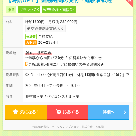
【時給UP！】金融機関の受付＊経験者歓迎
派遣
ブランクOK
WEB登録・面接OK
時給1600円 月収例 232,000円
給与
交通費別途支給あり
全額支給
交通費
20～25万円
月収例
神奈川県平塚市
勤務地
平塚駅から民間バス5分
/
伊勢原駅から車20分
地域密着♪湘南エリアに根強い大手金融機関★
08:45～17:00(実働7時間15分 休憩1時間) ※窓口は9-15時まで
勤務時間
2026年09月上旬～長期 ※9月～！
期間
履歴書不要
/
パソコンスキル不要
特徴
気になる！
応募する
詳細へ
掲載元企業名
パーソルテンプスタッフ株式会社 首都圏