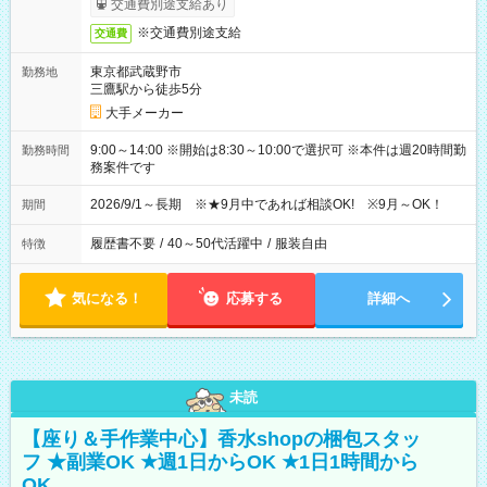
交通費別途支給あり
※交通費別途支給
交通費
東京都武蔵野市
勤務地
三鷹駅から徒歩5分
大手メーカー
9:00～14:00 ※開始は8:30～10:00で選択可 ※本件は週20時間勤
勤務時間
務案件です
2026/9/1～長期 ※★9月中であれば相談OK! ※9月～OK！
期間
履歴書不要
/
40～50代活躍中
/
服装自由
特徴
気になる！
応募する
詳細へ
未読
【座り＆手作業中心】香水shopの梱包スタッ
フ ★副業OK ★週1日からOK ★1日1時間から
OK