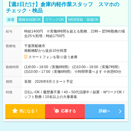
【週2日だけ】倉庫内軽作業スタッフ スマホの
チェック・検品
派遣
職種未経験OK
ブランクOK
WEB登録・面接OK
時給1400円 ※実働8時間を超える勤務、22時～翌5時勤務の場
給与
合25％割増：時給1750円
千葉県船橋市
勤務地
南船橋駅から徒歩10分程度
スマートフォンを取り扱う倉庫
(1)9:00～18:00（実働8時間） (2)10:00～18:00（実働7時間）
勤務時間
(3)10:00～17:00（実働6時間） ※時間帯選べます ※休憩60分
長期 2026年9月スタート予定
期間
日払いOK
/
履歴書不要
/
40～50代活躍中
/
副業・WワークOK
/
特徴
シフト勤務
/
10名以上の大量募集
気になる！
応募する
詳細へ