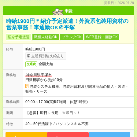
掲載日：2026.07.29
未読
時給1900円＊紹介予定派遣！外資系包装用資材の
営業事務！車通勤OK＠平塚
紹介予定派遣
職種未経験OK
ブランクOK
WEB登録・面接OK
時給1900円
給与
交通費別途支給あり
全額支給
交通費
神奈川県平塚市
勤務地
門沢橋駅から徒歩10分
包装システム機器、包装用資材及び関連商品の輸入・製造・
販売・リース
09:00～17:00(実働7時間 休憩1時間)
勤務時間
【急募】即日～長期 ※即日～！
期間
40～50代活躍中
/
パソコンスキル不要
特徴