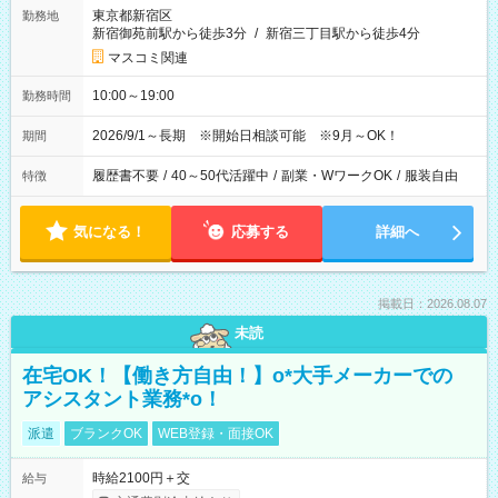
東京都新宿区
勤務地
新宿御苑前駅から徒歩3分
/
新宿三丁目駅から徒歩4分
マスコミ関連
10:00～19:00
勤務時間
2026/9/1～長期 ※開始日相談可能 ※9月～OK！
期間
履歴書不要
/
40～50代活躍中
/
副業・WワークOK
/
服装自由
特徴
気になる！
応募する
詳細へ
掲載日：2026.08.07
未読
在宅OK！【働き方自由！】o*大手メーカーでの
アシスタント業務*o！
派遣
ブランクOK
WEB登録・面接OK
時給2100円＋交
給与