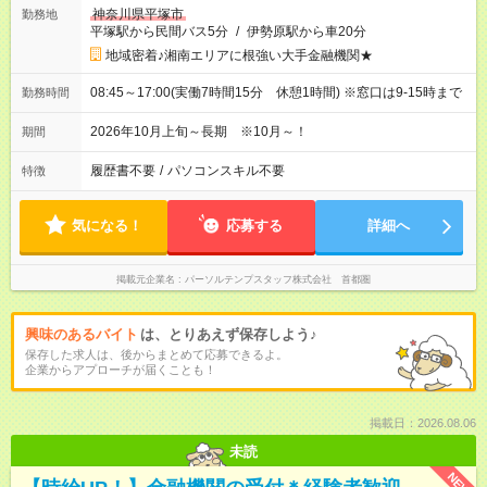
神奈川県平塚市
勤務地
平塚駅から民間バス5分
/
伊勢原駅から車20分
地域密着♪湘南エリアに根強い大手金融機関★
08:45～17:00(実働7時間15分 休憩1時間) ※窓口は9-15時まで
勤務時間
2026年10月上旬～長期 ※10月～！
期間
履歴書不要
/
パソコンスキル不要
特徴
気になる！
応募する
詳細へ
掲載元企業名
パーソルテンプスタッフ株式会社 首都圏
興味のあるバイト
は、とりあえず保存しよう♪
保存した求人は、後からまとめて応募できるよ。
企業からアプローチが届くことも！
掲載日：2026.08.06
未読
NEW