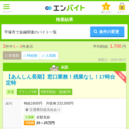
0
メニュー
気になる！
ログイン
検索結果
条件の変更
平塚市で金融関連のバイト一覧
3
1,700
件中
1
～
3
件表示
平均時給:
円
新着順
時給順
人気順
掲載日：2026.08.07
未読
NEW
【あんしん長期】窓口業務！残業なし！17時台
定時
派遣
ブランクOK
WEB登録・面接OK
時給1600円 月収例 232,000円
給与
交通費別途支給あり
全額支給
交通費
20～25万円
月収例