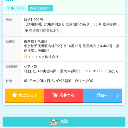
アルバイト
職種未経験OK
時給1,400円～
給与
【試用期間】試用期間あり 試用期間の長さ：1ヶ月 雇用形態、
給与は本採用時と同じです。
交通費別途支給あり
東京都千代田区
勤務地
東京都千代田区内神田2丁目14番12号 星屋第六ビル402号（最
寄り駅：神田駅）
Ａｌｌｅｙ株式会社
シフト制
勤務時間
1日あたりの実働時間：最大5時間/日 11:00-19:00 └1日あたりの
実働時間：1-5時間 └上記の時間帯内であれば、いつでも勤務可
能！ └平日・土曜日の中で、お好きな曜日でご勤務いただけま
週1日からOK / 日払いOK / 副業・WワークOK
特徴
す！ 【シフト例】 ・11:00～14:00 ・16:30～19:00 ・13:00～
18:00 などのように、自由な働き方が可能なお仕事です！
気になる！
応募する
詳細へ
未読