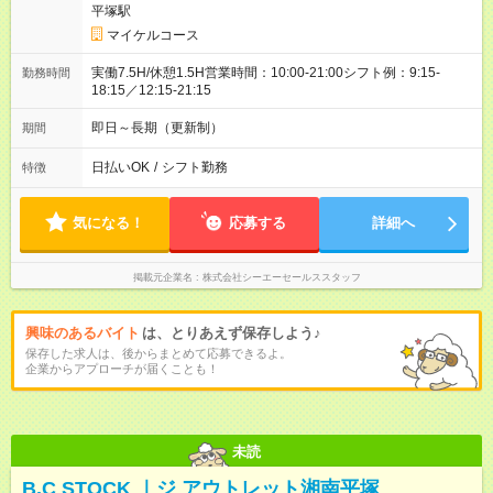
平塚駅
マイケルコース
実働7.5H/休憩1.5H営業時間：10:00-21:00シフト例：9:15-
勤務時間
18:15／12:15-21:15
即日～長期（更新制）
期間
日払いOK
/
シフト勤務
特徴
気になる！
応募する
詳細へ
掲載元企業名
株式会社シーエーセールススタッフ
興味のあるバイト
は、とりあえず保存しよう♪
保存した求人は、後からまとめて応募できるよ。
企業からアプローチが届くことも！
未読
B.C STOCK ｜ジ アウトレット湘南平塚