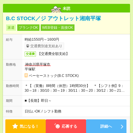
未読
B.C STOCK／ジ アウトレット湘南平塚
派遣
ブランクOK
WEB登録・面接OK
時給1550円～1600円
給与
交通費別途支給あり
【交通費全額支給】
交通費
神奈川県平塚市
勤務地
平塚駅
ベーセーストック(B.C STOCK)
＊【（実働）8時間（休憩）1時間30分】 ＊【シフト例】9：
勤務時間
30～18：30/10：30～19：30/11：30～20：30/12：30～21：
30
■【長期】即日～
期間
日払いOK
/
シフト勤務
特徴
気になる！
応募する
詳細へ