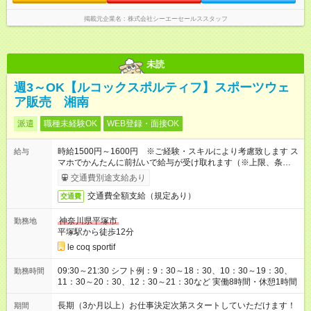
掲載元企業名
株式会社シーエーセールススタッフ
未読
週3～OK【ルコックスポルティフ】スポーツウェ
ア販売 湘南
派遣
職種未経験OK
WEB登録・面接OK
時給1500円～1600円 ※ご経験・スキルにより考慮致します ス
給与
マホでかんたんに前払いで給与が受け取れます（※上限、条件
あり）
交通費別途支給あり
交通費全額支給（規定あり）
交通費
神奈川県平塚市
勤務地
平塚駅から徒歩12分
le coq sportif
09:30～21:30 シフト例：9：30～18：30、10：30～19：30、
勤務時間
11：30～20：30、12：30～21：30など 実働8時間・休憩1時間
長期（3か月以上）お仕事決定次第スタートしていただけます！
期間