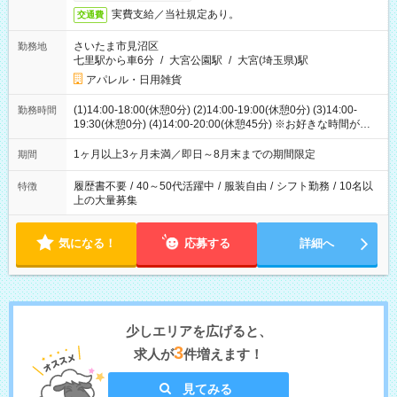
実費支給／当社規定あり。
交通費
さいたま市見沼区
勤務地
七里駅から車6分
/
大宮公園駅
/
大宮(埼玉県)駅
アパレル・日用雑貨
(1)14:00-18:00(休憩0分) (2)14:00-19:00(休憩0分) (3)14:00-
勤務時間
19:30(休憩0分) (4)14:00-20:00(休憩45分) ※お好きな時間が選べ
ます
1ヶ月以上3ヶ月未満／即日～8月末までの期間限定
期間
履歴書不要
/
40～50代活躍中
/
服装自由
/
シフト勤務
/
10名以
特徴
上の大量募集
気になる！
応募する
詳細へ
少しエリアを広げると、
3
求人が
件増えます！
見てみる