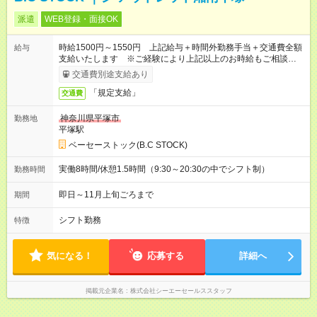
派遣
WEB登録・面接OK
時給1500円～1550円 上記給与＋時間外勤務手当＋交通費全額
給与
支給いたします ※ご経験により上記以上のお時給もご相談させ
ていただきます ※時間外手当はお時給の1.25倍です！
交通費別途支給あり
「規定支給」
交通費
神奈川県平塚市
勤務地
平塚駅
ベーセーストック(B.C STOCK)
実働8時間/休憩1.5時間（9:30～20:30の中でシフト制）
勤務時間
即日～11月上旬ごろまで
期間
シフト勤務
特徴
気になる！
応募する
詳細へ
掲載元企業名
株式会社シーエーセールススタッフ