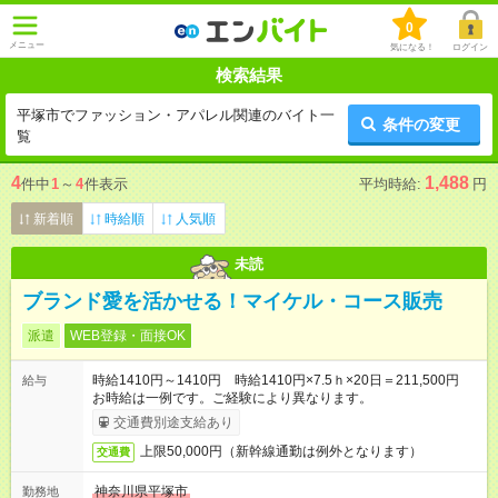
0
メニュー
気になる！
ログイン
検索結果
平塚市でファッション・アパレル関連のバイト一
条件の変更
覧
4
1,488
件中
1
～
4
件表示
平均時給:
円
新着順
時給順
人気順
未読
ブランド愛を活かせる！マイケル・コース販売
派遣
WEB登録・面接OK
時給1410円～1410円 時給1410円×7.5ｈ×20日＝211,500円
給与
お時給は一例です。ご経験により異なります。
交通費別途支給あり
上限50,000円（新幹線通勤は例外となります）
交通費
神奈川県平塚市
勤務地