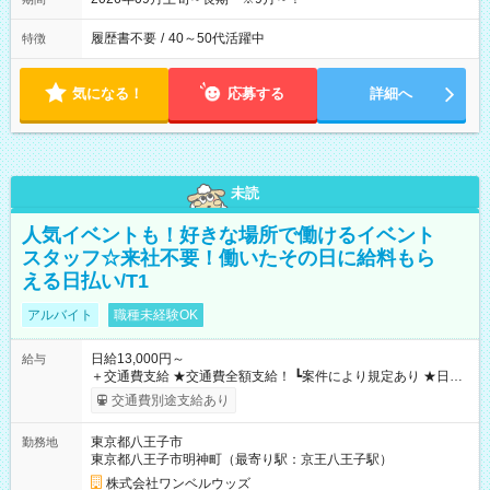
履歴書不要
/
40～50代活躍中
特徴
気になる！
応募する
詳細へ
未読
人気イベントも！好きな場所で働けるイベント
スタッフ☆来社不要！働いたその日に給料もら
える日払い/T1
アルバイト
職種未経験OK
日給13,000円～
給与
＋交通費支給 ★交通費全額支給！ ┗案件により規定あり ★日払
いOK！（規定あり） ┗働いたその日に現金GET♪ お仕事後はコ
交通費別途支給あり
ンビニATMから 日払い分を引き落とせます！ 【試用期間】試
用期間なし
東京都八王子市
勤務地
東京都八王子市明神町（最寄り駅：京王八王子駅）
株式会社ワンベルウッズ