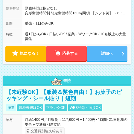
勤務時間は指定なし
勤務時間
変形労働時間制 想定労働時間160時間/月 【シフト例】 ・8：00
～21：00
単発・1日のみOK
期間
週1日からOK / 日払いOK / 副業・WワークOK / 10名以上の大量
特徴
募集
気になる！
応募する
詳細へ
未読
【未経験OK】【服装＆髪色自由！】お菓子のピ
ッキング・シール貼り｜短期
派遣
職種未経験OK
ブランクOK
WEB登録・面接OK
時給1400円／月収例：117,600円＝1,400円×4時間×21日勤務の
給与
場合＋交通費別途支給
交通費別途支給あり