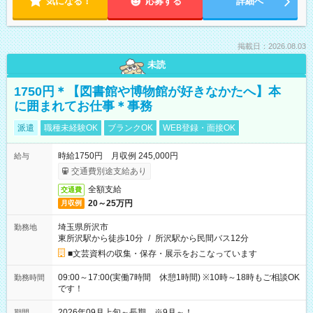
気になる！
応募する
詳細へ
掲載日：2026.08.03
未読
1750円＊【図書館や博物館が好きなかたへ】本
に囲まれてお仕事＊事務
派遣
職種未経験OK
ブランクOK
WEB登録・面接OK
時給1750円 月収例 245,000円
給与
交通費別途支給あり
全額支給
交通費
20～25万円
月収例
埼玉県所沢市
勤務地
東所沢駅から徒歩10分
/
所沢駅から民間バス12分
■文芸資料の収集・保存・展示をおこなっています
09:00～17:00(実働7時間 休憩1時間) ※10時～18時もご相談OK
勤務時間
です！
2026年09月上旬～長期 ※9月～！
期間