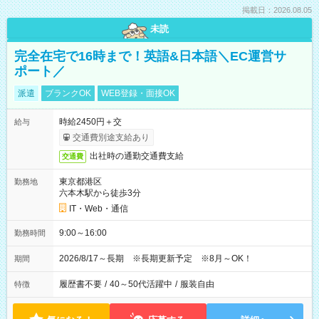
掲載日：2026.08.05
未読
完全在宅で16時まで！英語&日本語＼EC運営サ
ポート／
派遣
ブランクOK
WEB登録・面接OK
時給2450円＋交
給与
交通費別途支給あり
出社時の通勤交通費支給
交通費
東京都港区
勤務地
六本木駅から徒歩3分
IT・Web・通信
9:00～16:00
勤務時間
2026/8/17～長期 ※長期更新予定 ※8月～OK！
期間
履歴書不要
/
40～50代活躍中
/
服装自由
特徴