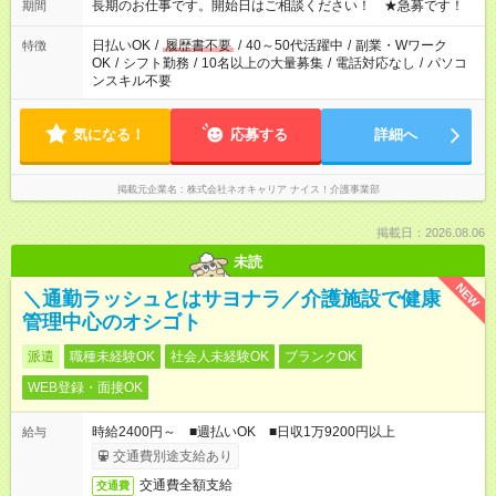
1日7時間 ＊日勤のみ ＊土日休み ＊午前だけ・午後だけ ＊平日
長期のお仕事です。開始日はご相談ください！ ★急募です！
期間
のみ・土日のみ ＊Wワークや扶養内 など、いろんなシフトのお
仕事をご紹介できます！ 登録の際に、あなたのご希望をお聞か
日払いOK
/
履歴書不要
/
40～50代活躍中
/
副業・Wワーク
特徴
せください。
OK
/
シフト勤務
/
10名以上の大量募集
/
電話対応なし
/
パソコ
ンスキル不要
気になる！
応募する
詳細へ
掲載元企業名
株式会社ネオキャリア ナイス！介護事業部
掲載日：2026.08.06
未読
NEW
＼通勤ラッシュとはサヨナラ／介護施設で健康
管理中心のオシゴト
派遣
職種未経験OK
社会人未経験OK
ブランクOK
WEB登録・面接OK
時給2400円～ ■週払いOK ■日収1万9200円以上
給与
交通費別途支給あり
交通費全額支給
交通費