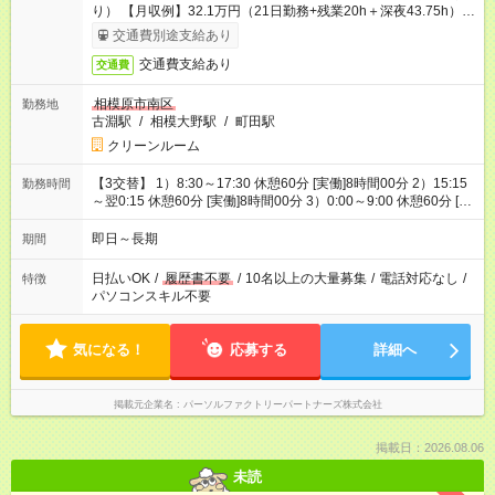
り） 【月収例】32.1万円（21日勤務+残業20h＋深夜43.75h）
※朝7回・昼7回・夜7回勤務の場合
交通費別途支給あり
交通費支給あり
交通費
相模原市南区
勤務地
古淵駅
/
相模大野駅
/
町田駅
クリーンルーム
【3交替】 1）8:30～17:30 休憩60分 [実働]8時間00分 2）15:15
勤務時間
～翌0:15 休憩60分 [実働]8時間00分 3）0:00～9:00 休憩60分 [実
働]8時間00分
即日～長期
期間
日払いOK
/
履歴書不要
/
10名以上の大量募集
/
電話対応なし
/
特徴
パソコンスキル不要
気になる！
応募する
詳細へ
掲載元企業名
パーソルファクトリーパートナーズ株式会社
掲載日：2026.08.06
未読