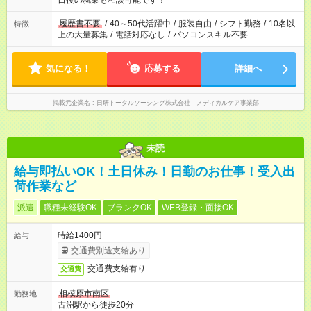
日後の就業も相談可能です！
の勤務時間。 合計で週40時間を超える場合は応募できません。
履歴書不要
/
40～50代活躍中
/
服装自由
/
シフト勤務
/
10名以
特徴
上の大量募集
/
電話対応なし
/
パソコンスキル不要
気になる！
応募する
詳細へ
掲載元企業名
日研トータルソーシング株式会社 メディカルケア事業部
未読
給与即払いOK！土日休み！日勤のお仕事！受入出
荷作業など
派遣
職種未経験OK
ブランクOK
WEB登録・面接OK
時給1400円
給与
交通費別途支給あり
交通費支給有り
交通費
相模原市南区
勤務地
古淵駅から徒歩20分