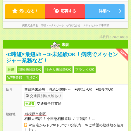
気になる！
応募する
詳細へ
掲載元企業名
日研トータルソーシング株式会社 メディカルケア事業部
掲載日：2026.08.06
未読
NEW
≪時短×最短5h～≫未経験OK！病院でメッセン
ジャー業務など！
派遣
職種未経験OK
社会人未経験OK
ブランクOK
WEB登録・面接OK
無資格未経験：時給1400円～ ■週払いOK ■扶養内OK
給与
交通費別途支給あり
交通費全額支給
交通費
相模原市南区
勤務地
相模大野駅
/
小田急相模原駅
/
古淵駅
/
…
≪自宅からドアtoドアで30分以内！≫ご希望の勤務地を紹介
します。