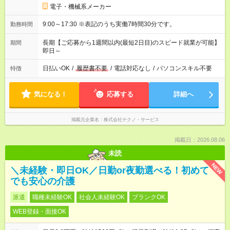
電子・機械系メーカー
9:00～17:30 ※表記のうち実働7時間30分です。
勤務時間
長期【ご応募から1週間以内(最短2日目)のスピード就業が可能】
期間
即日～
日払いOK
/
履歴書不要
/
電話対応なし
/
パソコンスキル不要
特徴
気になる！
応募する
詳細へ
掲載元企業名
株式会社テクノ・サービス
掲載日：2026.08.06
未読
NEW
＼未経験・即日OK／日勤or夜勤選べる！初めて
でも安心の介護
派遣
職種未経験OK
社会人未経験OK
ブランクOK
WEB登録・面接OK