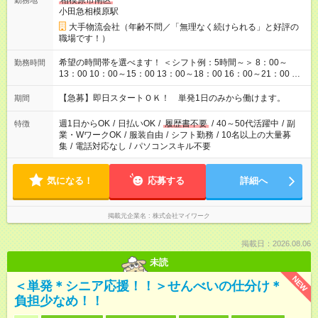
相模原市南区
勤務地
小田急相模原駅
大手物流会社（年齢不問／「無理なく続けられる」と好評の
職場です！）
希望の時間帯を選べます！ ＜シフト例：5時間～＞ 8：00～
勤務時間
13：00 10：00～15：00 13：00～18：00 16：00～21：00 ＜
シフト例：8時間～＞ ・10：00～19：00 ・13：00～22：00 ・
22：00～翌6：00 など！是非ご希望をお聞かせください！
【急募】即日スタートＯＫ！ 単発1日のみから働けます。
期間
週1日からOK
/
日払いOK
/
履歴書不要
/
40～50代活躍中
/
副
特徴
業・WワークOK
/
服装自由
/
シフト勤務
/
10名以上の大量募
集
/
電話対応なし
/
パソコンスキル不要
気になる！
応募する
詳細へ
掲載元企業名
株式会社マイワーク
掲載日：2026.08.06
未読
NEW
＜単発＊シニア応援！！＞せんべいの仕分け＊
負担少なめ！！