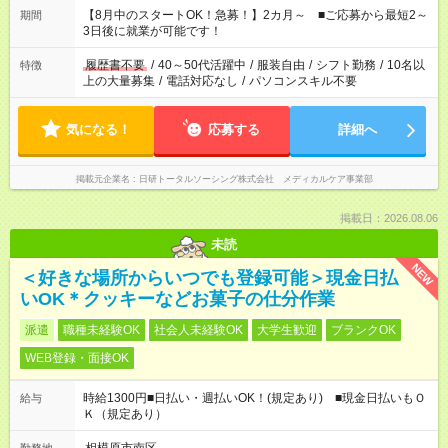
「できれば残業はしたくない」 など、ご希望を教えてください
【8月中のスタートOK！急募！】2カ月～ ■ご応募から最短2～
期間
ね。 ※Wワーク希望の方へ 今ご覧のお仕事で希望する勤務時間
3日後に就業が可能です！
と、もう1つのお仕事の勤務時間。 合計で週40時間を超える場
合は応募できません。
履歴書不要
/
40～50代活躍中
/
服装自由
/
シフト勤務
/
10名以
特徴
上の大量募集
/
電話対応なし
/
パソコンスキル不要
気になる！
応募する
詳細へ
掲載元企業名
日研トータルソーシング株式会社 メディカルケア事業部
掲載日：2026.08.06
未読
NEW
＜好きな場所からいつでも登録可能＞現金日払
いOK＊クッキーなどお菓子の仕分作業
派遣
職種未経験OK
社会人未経験OK
大学生歓迎
ブランクOK
WEB登録・面接OK
時給1300円■日払い・週払いOK！(規定あり) ■現金日払いもＯ
給与
Ｋ（規定あり）