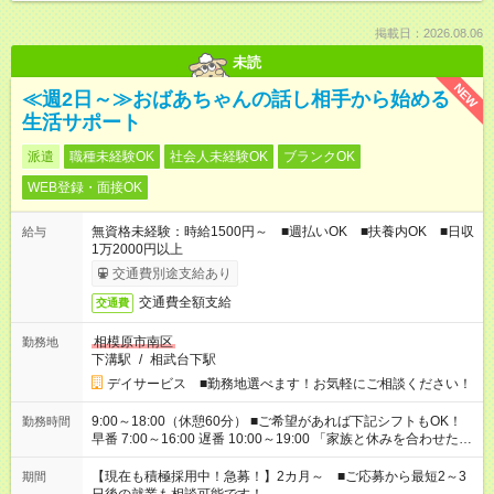
掲載日：2026.08.06
未読
NEW
≪週2日～≫おばあちゃんの話し相手から始める
生活サポート
派遣
職種未経験OK
社会人未経験OK
ブランクOK
WEB登録・面接OK
無資格未経験：時給1500円～ ■週払いOK ■扶養内OK ■日収
給与
1万2000円以上
交通費別途支給あり
交通費全額支給
交通費
相模原市南区
勤務地
下溝駅
/
相武台下駅
デイサービス ■勤務地選べます！お気軽にご相談ください！
9:00～18:00（休憩60分） ■ご希望があれば下記シフトもOK！
勤務時間
早番 7:00～16:00 遅番 10:00～19:00 「家族と休みを合わせた
い」 「余裕を持って夕飯の準備がしたい」 「できれば残業はし
たくない」 など、ご希望を教えてくださいね。 ※Wワーク希望
【現在も積極採用中！急募！】2カ月～ ■ご応募から最短2～3
期間
の方へ 今ご覧のお仕事で希望する勤務時間と、もう1つのお仕事