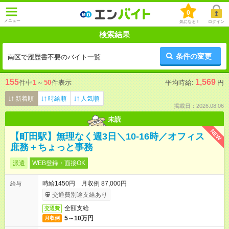
0
メニュー
気になる！
ログイン
検索結果
条件の変更
南区で履歴書不要のバイト一覧
155
1,569
件中
1
～
50
件表示
平均時給:
円
新着順
時給順
人気順
掲載日：2026.08.06
未読
NEW
【町田駅】無理なく週3日＼10-16時／オフィス
庶務＋ちょっと事務
派遣
WEB登録・面接OK
時給1450円 月収例 87,000円
給与
交通費別途支給あり
全額支給
交通費
5～10万円
月収例