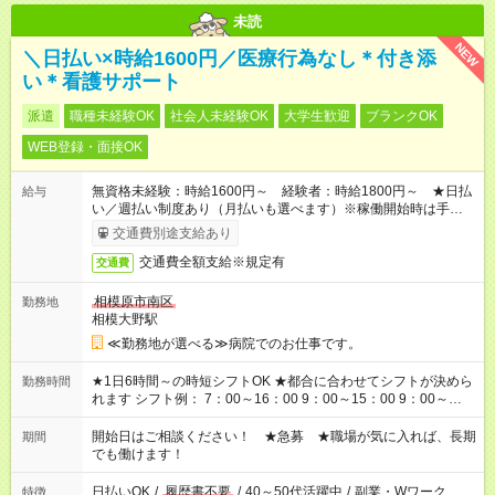
未読
NEW
＼日払い×時給1600円／医療行為なし＊付き添
い＊看護サポート
派遣
職種未経験OK
社会人未経験OK
大学生歓迎
ブランクOK
WEB登録・面接OK
無資格未経験：時給1600円～ 経験者：時給1800円～ ★日払
給与
い／週払い制度あり（月払いも選べます）※稼働開始時は手続き
完了次第のお支払いとなります。
交通費別途支給あり
交通費全額支給※規定有
交通費
相模原市南区
勤務地
相模大野駅
≪勤務地が選べる≫病院でのお仕事です。
★1日6時間～の時短シフトOK ★都合に合わせてシフトが決めら
勤務時間
れます シフト例： 7：00～16：00 9：00～15：00 9：00～
18：00 11：00～20：00 など ※Wワークの場合、他のお仕事と
合わせ週40時間超の就業はご案内できません ※法令に基づき、
開始日はご相談ください！ ★急募 ★職場が気に入れば、長期
期間
週20時間以上勤務は社会保険への加入対象となります ※労働者
でも働けます！
派遣法（日雇い派遣の原則禁止）により、短時間・短期間の就
業はご案内が難しい場合があります
日払いOK
/
履歴書不要
/
40～50代活躍中
/
副業・Wワーク
特徴