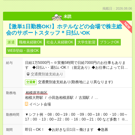
掲載日：2026.08.06
未読
NEW
【激単1日勤務OK!】ホテルなどの会場で株主総
会のサポートスタッフ＊日払いOK
派遣
職種未経験OK
社会人未経験OK
大学生歓迎
ブランクOK
WEB登録・面接OK
日給1万5000円～※実働5時間で日給7000円のお仕事もありま
給与
す ◆日払い・週払いOK！（規定あり）◆お仕事によって日給も
異なります
交通費別途支給あり
交通費別途支給あり(勤務地により異なります)
交通費
相模原市南区
勤務地
相模大野駅
/
小田急相模原駅
/
古淵駅
/
…
イベント会場
▼シフト例 ・08：00～19：00 ・09：00～18：00 ・10：00～
勤務時間
17：00 ・13：00～22：00 ・16：00～21：00 など多数！ ※お
仕事により勤務時間が異なります
即日～OK！ ◆お好きな日1日～働けます ◆急募
期間