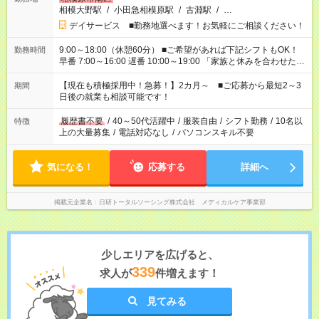
相模大野駅
/
小田急相模原駅
/
古淵駅
/
…
デイサービス ■勤務地選べます！お気軽にご相談ください！
9:00～18:00（休憩60分） ■ご希望があれば下記シフトもOK！
勤務時間
早番 7:00～16:00 遅番 10:00～19:00 「家族と休みを合わせた
い」 「余裕を持って夕飯の準備がしたい」 「できれば残業はし
たくない」 など、ご希望を教えてくださいね。 ※Wワーク希望
【現在も積極採用中！急募！】2カ月～ ■ご応募から最短2～3
期間
の方へ 今ご覧のお仕事で希望する勤務時間と、もう1つのお仕事
日後の就業も相談可能です！
の勤務時間。 合計で週40時間を超える場合は応募できません。
履歴書不要
/
40～50代活躍中
/
服装自由
/
シフト勤務
/
10名以
特徴
上の大量募集
/
電話対応なし
/
パソコンスキル不要
気になる！
応募する
詳細へ
掲載元企業名
日研トータルソーシング株式会社 メディカルケア事業部
少しエリアを広げると、
339
求人が
件増えます！
見てみる