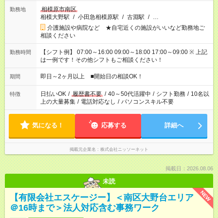
相模原市南区
勤務地
相模大野駅
/
小田急相模原駅
/
古淵駅
/
…
介護施設や病院など ★自宅近くの施設がいいなど勤務地ご
相談ください
【シフト例】 07:00～16:00 09:00～18:00 17:00～09:00 ※ 上記
勤務時間
は一例です！その他シフトもご相談ください！
即日～2ヶ月以上 ■開始日の相談OK！
期間
日払いOK
/
履歴書不要
/
40～50代活躍中
/
シフト勤務
/
10名以
特徴
上の大量募集
/
電話対応なし
/
パソコンスキル不要
気になる！
応募する
詳細へ
掲載元企業名
株式会社ニッソーネット
掲載日：2026.08.06
未読
NEW
【有限会社エスケージー】＜南区大野台エリア
＠16時まで＞法人対応含む事務ワーク