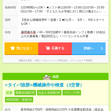
1日5時間からOK！ ■シフト例 (1)8:00～13:00 (2)10:00～15:00
勤務時間
(3)12:00～17:00 「子どもたちが学校に行く間だけ働きたい」
「余裕を持って夕飯の準備がしたい」 「午前中は働いて、午後
はプライベートの時間にしたい」 など、ご希望を教えてくださ
【現在も積極採用中！急募！】■2カ月～ 8月～、9月スタート
期間
いね。 ※Wワーク希望の方へ 今ご覧のお仕事で希望する勤務時
もOK！
間と、もう1つのお仕事の勤務時間。 合計で週40時間を超える
場合は応募できません。
履歴書不要
/
40～50代活躍中
/
服装自由
/
シフト勤務
/
10名以
特徴
上の大量募集
/
電話対応なし
/
パソコンスキル不要
気になる！
応募する
詳細へ
掲載元企業名
日研トータルソーシング株式会社 メディカルケア事業部
未読
<タイパ抜群>機械操作や検査（3交替）
派遣
職種未経験OK
社会人未経験OK
ブランクOK
WEB登録・面接OK
基本時給1700円・深夜時給2125円 ※交通費全額支給（規定あ
給与