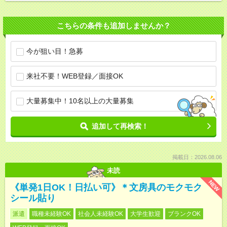
こちらの条件も追加しませんか？
今が狙い目！急募
来社不要！WEB登録／面接OK
大量募集中！10名以上の大量募集
追加して再検索！
掲載日：2026.08.06
未読
NEW
《単発1日OK！日払い可》＊文房具のモクモク
シール貼り
派遣
職種未経験OK
社会人未経験OK
大学生歓迎
ブランクOK