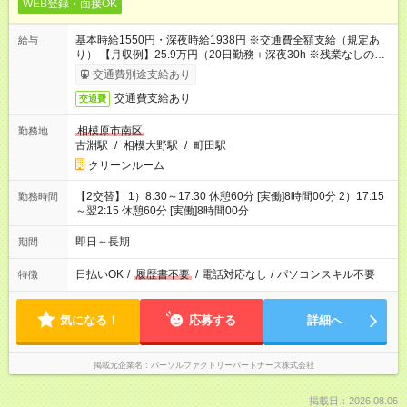
WEB登録・面接OK
基本時給1550円・深夜時給1938円 ※交通費全額支給（規定あ
給与
り） 【月収例】25.9万円（20日勤務＋深夜30h ※残業なしの場
合）
交通費別途支給あり
交通費支給あり
交通費
相模原市南区
勤務地
古淵駅
/
相模大野駅
/
町田駅
クリーンルーム
【2交替】 1）8:30～17:30 休憩60分 [実働]8時間00分 2）17:15
勤務時間
～翌2:15 休憩60分 [実働]8時間00分
即日～長期
期間
日払いOK
/
履歴書不要
/
電話対応なし
/
パソコンスキル不要
特徴
気になる！
応募する
詳細へ
掲載元企業名
パーソルファクトリーパートナーズ株式会社
掲載日：2026.08.06