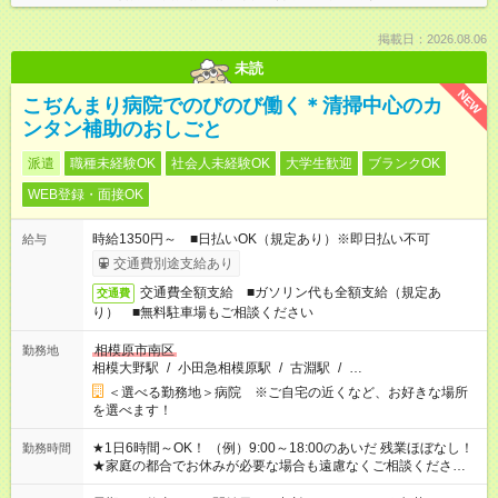
掲載日：2026.08.06
未読
NEW
こぢんまり病院でのびのび働く＊清掃中心のカ
ンタン補助のおしごと
派遣
職種未経験OK
社会人未経験OK
大学生歓迎
ブランクOK
WEB登録・面接OK
時給1350円～ ■日払いOK（規定あり）※即日払い不可
給与
交通費別途支給あり
交通費全額支給 ■ガソリン代も全額支給（規定あ
交通費
り） ■無料駐車場もご相談ください
相模原市南区
勤務地
相模大野駅
/
小田急相模原駅
/
古淵駅
/
…
＜選べる勤務地＞病院 ※ご自宅の近くなど、お好きな場所
を選べます！
★1日6時間～OK！ （例）9:00～18:00のあいだ 残業ほぼなし！
勤務時間
★家庭の都合でお休みが必要な場合も遠慮なくご相談ください。
※シフトはご希望に合わせて調整可能です。 その他、 ＊週4日・