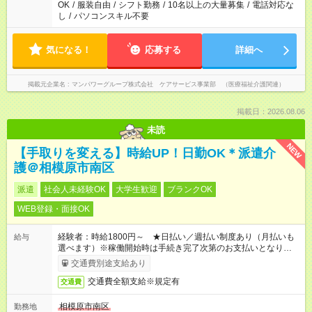
OK
/
服装自由
/
シフト勤務
/
10名以上の大量募集
/
電話対応な
し
/
パソコンスキル不要
気になる！
応募する
詳細へ
掲載元企業名
マンパワーグループ株式会社 ケアサービス事業部 （医療福祉介護関連）
掲載日：2026.08.06
未読
NEW
【手取りを変える】時給UP！日勤OK＊派遣介
護＠相模原市南区
派遣
社会人未経験OK
大学生歓迎
ブランクOK
WEB登録・面接OK
経験者：時給1800円～ ★日払い／週払い制度あり（月払いも
給与
選べます）※稼働開始時は手続き完了次第のお支払いとなりま
す。
交通費別途支給あり
交通費全額支給※規定有
交通費
相模原市南区
勤務地