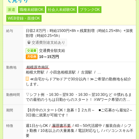
で見守り
派遣
職種未経験OK
社会人未経験OK
ブランクOK
WEB登録・面接OK
日収2.8万円：時給1500円×8h＋残業割増（時給1.25×8h）+深夜
給与
割増（時給0.25×5h）
交通費別途支給あり
交通費全額支給
交通費
10～15万円
月収例
相模原市南区
勤務地
相模大野駅
/
小田急相模原駅
/
古淵駅
/
…
≪自宅からドアtoドアで30分以内！≫ご希望の勤務地を紹介
します。
▽シフト例 ・16:30～翌9:30 ・16:30～翌10:30など ※慣れるま
勤務時間
での最初のうちは日勤からのスタート！ ※Wワーク希望の方へ
今ご覧のお仕事で希望する勤務時間と、もう1つのお仕事の勤務
時間。 合計で週40時間を超える場合は応募できません。
【8月中のスタートOK！急募！】2カ月～ ■ご応募から最短2～
期間
3日後に就業が可能です！
週1日からOK
/
履歴書不要
/
40～50代活躍中
/
服装自由
/
シフ
特徴
ト勤務
/
10名以上の大量募集
/
電話対応なし
/
パソコンスキル不
要