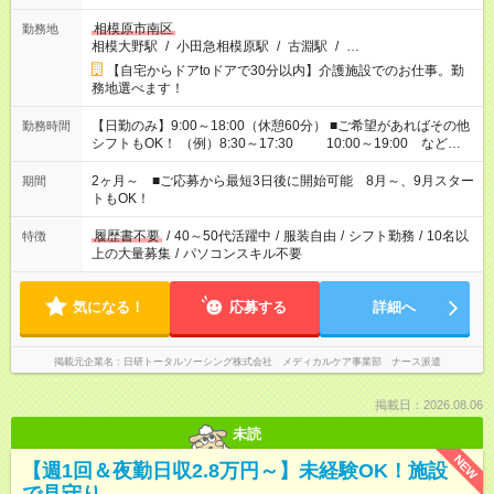
相模原市南区
勤務地
相模大野駅
/
小田急相模原駅
/
古淵駅
/
…
【自宅からドアtoドアで30分以内】介護施設でのお仕事。勤
務地選べます！
【日勤のみ】9:00～18:00（休憩60分） ■ご希望があればその他
勤務時間
シフトもOK！ （例）8:30～17:30 10:00～19:00 など
「家族とお休みを合わせたい」 「余裕を持って夕飯の準備がし
たい」 「できれば残業はしたくない」 など、ご希望があれば教
2ヶ月～ ■ご応募から最短3日後に開始可能 8月～、9月スター
期間
えてくださいね。 ※Wワーク希望の方へ 今ご覧のお仕事で希望
トもOK！
する勤務時間と、もう1つのお仕事の勤務時間。 合計で週40時
間を超える場合は応募できません
履歴書不要
/
40～50代活躍中
/
服装自由
/
シフト勤務
/
10名以
特徴
上の大量募集
/
パソコンスキル不要
気になる！
応募する
詳細へ
掲載元企業名
日研トータルソーシング株式会社 メディカルケア事業部 ナース派遣
掲載日：2026.08.06
未読
NEW
【週1回＆夜勤日収2.8万円～】未経験OK！施設