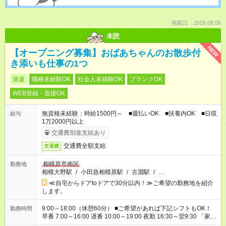
掲載日：2026.08.06
未読
NEW
【オープニング募集】おばあちゃんのお散歩付
き添いも仕事の1つ
派遣
職種未経験OK
社会人未経験OK
ブランクOK
WEB登録・面接OK
無資格未経験：時給1500円～ ■週払いOK ■扶養内OK ■日収
給与
1万2000円以上
交通費別途支給あり
交通費全額支給
交通費
相模原市南区
勤務地
相模大野駅
/
小田急相模原駅
/
古淵駅
/
…
≪自宅からドアtoドアで30分以内！≫ご希望の勤務地を紹介
します。
9:00～18:00（休憩60分） ■ご希望があれば下記シフトもOK！
勤務時間
早番 7:00～16:00 遅番 10:00～19:00 夜勤 16:30～翌9:30 「家族
と休みを合わせたい」 「余裕を持って夕飯の準備がしたい」