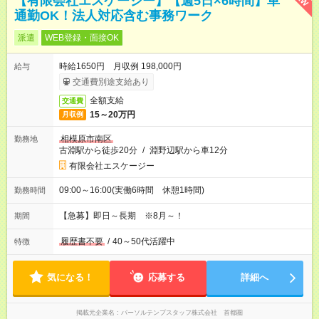
【有限会社エスケージー】【週5日×6時間】車
通勤OK！法人対応含む事務ワーク
派遣
WEB登録・面接OK
時給1650円 月収例 198,000円
給与
交通費別途支給あり
全額支給
交通費
15～20万円
月収例
相模原市南区
勤務地
古淵駅から徒歩20分
/
淵野辺駅から車12分
有限会社エスケージー
09:00～16:00(実働6時間 休憩1時間)
勤務時間
【急募】即日～長期 ※8月～！
期間
履歴書不要
/
40～50代活躍中
特徴
気になる！
応募する
詳細へ
掲載元企業名
パーソルテンプスタッフ株式会社 首都圏