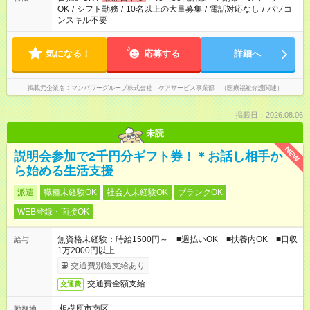
OK
/
シフト勤務
/
10名以上の大量募集
/
電話対応なし
/
パソコ
ンスキル不要
気になる！
応募する
詳細へ
掲載元企業名
マンパワーグループ株式会社 ケアサービス事業部 （医療福祉介護関連）
掲載日：2026.08.06
未読
NEW
説明会参加で2千円分ギフト券！＊お話し相手か
ら始める生活支援
派遣
職種未経験OK
社会人未経験OK
ブランクOK
WEB登録・面接OK
無資格未経験：時給1500円～ ■週払いOK ■扶養内OK ■日収
給与
1万2000円以上
交通費別途支給あり
交通費全額支給
交通費
相模原市南区
勤務地