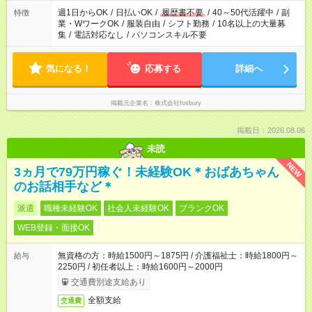
週1日からOK
/
日払いOK
/
履歴書不要
/
40～50代活躍中
/
副
特徴
業・WワークOK
/
服装自由
/
シフト勤務
/
10名以上の大量募
集
/
電話対応なし
/
パソコンスキル不要
気になる！
応募する
詳細へ
掲載元企業名
株式会社fosbury
掲載日：2026.08.06
未読
NEW
3ヵ月で79万円稼ぐ！未経験OK＊おばあちゃん
のお話相手など＊
派遣
職種未経験OK
社会人未経験OK
ブランクOK
WEB登録・面接OK
無資格の方：時給1500円～1875円 / 介護福祉士：時給1800円～
給与
2250円 / 初任者以上：時給1600円～2000円
交通費別途支給あり
全額支給
交通費