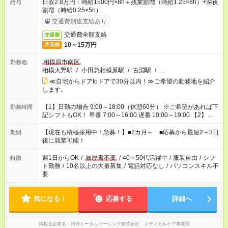
日収2.8万円：時給1500円×8h＋残業割増（時給1.25×8h）+深夜
給与
割増（時給0.25×5h）
交通費別途支給あり
交通費全額支給
交通費
10～15万円
月収例
相模原市南区
勤務地
相模大野駅
/
小田急相模原駅
/
古淵駅
/
…
≪自宅からドアtoドアで30分以内！≫ご希望の勤務地を紹介
します。
【1】日勤の場合 9:00～18:00（休憩60分） ※ご希望があれば下
勤務時間
記シフトもOK！ 早番 7:00～16:00 遅番 10:00～19:00 【2】夜
勤の場合 16:30～翌9:30 16:30～翌10:30など ※Wワーク希望の
方へ 今ご覧のお仕事で希望する勤務時間と、もう1つのお仕事の
【現在も積極採用中！急募！】■2カ月～ ■応募から最短2～3日
期間
勤務時間。 合計で週40時間を超える場合は応募できません。
後に就業可能！
週1日からOK
/
履歴書不要
/
40～50代活躍中
/
服装自由
/
シフ
特徴
ト勤務
/
10名以上の大量募集
/
電話対応なし
/
パソコンスキル不
要
気になる！
応募する
詳細へ
掲載元企業名
日研トータルソーシング株式会社 メディカルケア事業部