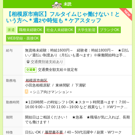
未読
NEW
【相模原市南区】フルタイムじゃ働けない！と
いう方へ＊週2や時短も＊ケアスタッフ
派遣
職種未経験OK
社会人未経験OK
大学生歓迎
ブランクOK
WEB登録・面接OK
無資格未経験：時給1600円～ 経験者：時給1800円～ ★日払
給与
い／週払い制度あり（月払いも選べます）※稼働開始時は手続き
完了次第のお支払いとなります。
交通費別途支給あり
交通費全額支給※規定有
交通費
相模原市南区
勤務地
小田急相模原駅
/
東林間駅
/
下溝駅
＜シニア向けマンション＞
★1日6時間～の時短シフトOK ★スタート時間選べます！ 7:00～
勤務時間
16:00 9:00～17:00 11:00～19:00 など 残業なし！ ※Wワークの
場合、他のお仕事と合わせ週40時間超の就業はご案内できませ
ん ※法令に基づき、週20時間以上勤務は社会保険への加入対象
開始日はご相談ください！ ★急募 ★職場が気に入れば、長期
期間
となります ※労働者派遣法（日雇い派遣の原則禁止）により、
でも働けます！
短時間・短期間の就業はご案内が難しい場合があります
日払いOK
/
履歴書不要
/
40～50代活躍中
/
副業・Wワーク
特徴