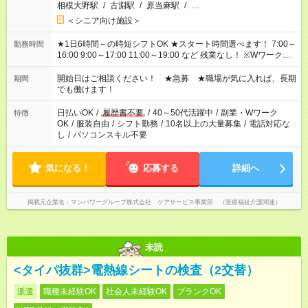
相模大野駅
/
古淵駅
/
原当麻駅
/
…
＜シニア向け施設＞
★1日6時間～の時短シフトOK ★スタート時間選べます！ 7:00～
勤務時間
16:00 9:00～17:00 11:00～19:00 など 残業なし！ ※Wワークの
場合、他のお仕事と合わせ週40時間超の就業はご案内できませ
ん ※法令に基づき、週20時間以上勤務は社会保険への加入対象
開始日はご相談ください！ ★急募 ★職場が気に入れば、長期
期間
となります ※労働者派遣法（日雇い派遣の原則禁止）により、
でも働けます！
短時間・短期間の就業はご案内が難しい場合があります
日払いOK
/
履歴書不要
/
40～50代活躍中
/
副業・Wワーク
特徴
OK
/
服装自由
/
シフト勤務
/
10名以上の大量募集
/
電話対応な
し
/
パソコンスキル不要
気になる！
応募する
詳細へ
掲載元企業名
マンパワーグループ株式会社 ケアサービス事業部 （医療福祉介護関連）
未読
<タイパ抜群>電熱線シートの検査（2交替）
派遣
職種未経験OK
社会人未経験OK
ブランクOK