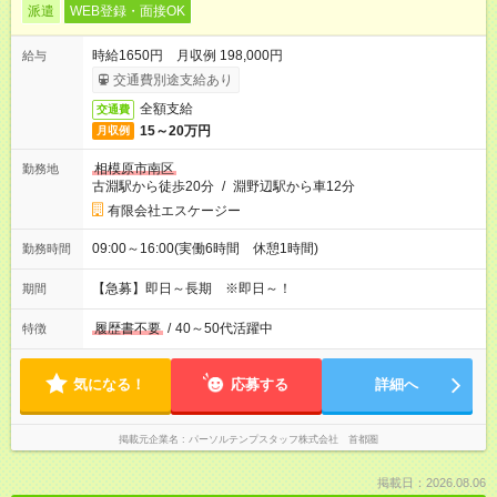
派遣
WEB登録・面接OK
時給1650円 月収例 198,000円
給与
交通費別途支給あり
全額支給
交通費
15～20万円
月収例
相模原市南区
勤務地
古淵駅から徒歩20分
/
淵野辺駅から車12分
有限会社エスケージー
09:00～16:00(実働6時間 休憩1時間)
勤務時間
【急募】即日～長期 ※即日～！
期間
履歴書不要
/
40～50代活躍中
特徴
気になる！
応募する
詳細へ
掲載元企業名
パーソルテンプスタッフ株式会社 首都圏
掲載日：2026.08.06