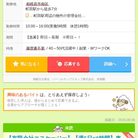
相模原市南区
勤務地
町田駅から徒歩7分
…町田駅周辺の物件の管理会社…
10:00～16:00(実働5時間 休憩1時間)
勤務時間
【急募】即日～長期 ※即日～！
期間
履歴書不要
/
40～50代活躍中
/
副業・WワークOK
特徴
気になる！
応募する
詳細へ
掲載元企業名
パーソルテンプスタッフ株式会社 首都圏
興味のあるバイト
は、とりあえず保存しよう♪
保存した求人は、後からまとめて応募できるよ。
企業からアプローチが届くことも！
掲載日：2026.08.06
未読
NEW