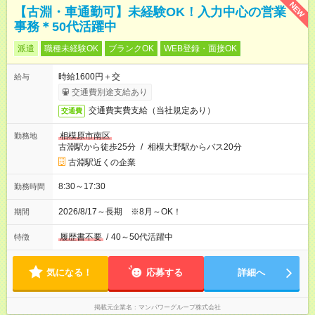
NEW
【古淵・車通勤可】未経験OK！入力中心の営業
事務＊50代活躍中
派遣
職種未経験OK
ブランクOK
WEB登録・面接OK
時給1600円＋交
給与
交通費別途支給あり
交通費実費支給（当社規定あり）
交通費
相模原市南区
勤務地
古淵駅から徒歩25分
/
相模大野駅からバス20分
古淵駅近くの企業
8:30～17:30
勤務時間
2026/8/17～長期 ※8月～OK！
期間
履歴書不要
/
40～50代活躍中
特徴
気になる！
応募する
詳細へ
掲載元企業名
マンパワーグループ株式会社