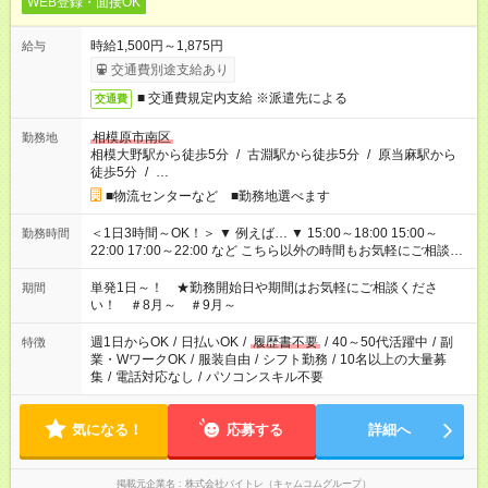
WEB登録・面接OK
時給1,500円～1,875円
給与
交通費別途支給あり
■ 交通費規定内支給 ※派遣先による
交通費
相模原市南区
勤務地
相模大野駅から徒歩5分
/
古淵駅から徒歩5分
/
原当麻駅から
徒歩5分
/
…
■物流センターなど ■勤務地選べます
＜1日3時間～OK！＞ ▼ 例えば… ▼ 15:00～18:00 15:00～
勤務時間
22:00 17:00～22:00 など こちら以外の時間もお気軽にご相談く
ださい！
単発1日～！ ★勤務開始日や期間はお気軽にご相談くださ
期間
い！ ＃8月～ ＃9月～
週1日からOK
/
日払いOK
/
履歴書不要
/
40～50代活躍中
/
副
特徴
業・WワークOK
/
服装自由
/
シフト勤務
/
10名以上の大量募
集
/
電話対応なし
/
パソコンスキル不要
気になる！
応募する
詳細へ
掲載元企業名
株式会社バイトレ（キャムコムグループ）