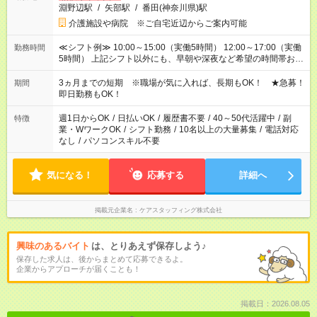
淵野辺駅
/
矢部駅
/
番田(神奈川県)駅
介護施設や病院 ※ご自宅近辺からご案内可能
≪シフト例≫ 10:00～15:00（実働5時間） 12:00～17:00（実働
勤務時間
5時間） 上記シフト以外にも、早朝や深夜など希望の時間帯お聞
かせください！ 事前に担当からヒアリングもしますので、ご安
心ください！
3ヵ月までの短期 ※職場が気に入れば、長期もOK！ ★急募！
期間
即日勤務もOK！
週1日からOK
/
日払いOK
/
履歴書不要
/
40～50代活躍中
/
副
特徴
業・WワークOK
/
シフト勤務
/
10名以上の大量募集
/
電話対応
なし
/
パソコンスキル不要
気になる！
応募する
詳細へ
掲載元企業名
ケアスタッフィング株式会社
興味のあるバイト
は、とりあえず保存しよう♪
保存した求人は、後からまとめて応募できるよ。
企業からアプローチが届くことも！
掲載日：2026.08.05