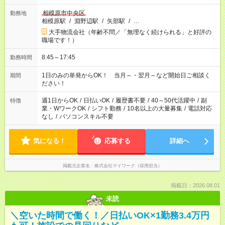
相模原市中央区
勤務地
相模原駅
/
淵野辺駅
/
矢部駅
/
…
大手物流会社（年齢不問／「無理なく続けられる」と好評の
職場です！）
8:45～17:45
勤務時間
1日のみの単発からOK！ 当月～・翌月～など開始日ご相談く
期間
ださい！
週1日からOK
/
日払いOK
/
履歴書不要
/
40～50代活躍中
/
副
特徴
業・WワークOK
/
シフト勤務
/
10名以上の大量募集
/
電話対応
なし
/
パソコンスキル不要
気になる！
応募する
詳細へ
掲載元企業名
株式会社マイワーク（採用担当）
掲載日：2026.08.01
未読
＼空いた時間で働く！／日払いOK×1勤務3.4万円