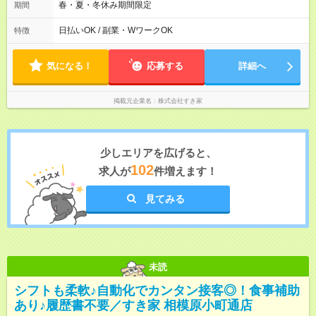
のみ勤務可能です（18歳未満の深夜業務禁止のため） ★深夜で
春・夏・冬休み期間限定
期間
も安心して働けます★ すき家では、ワンオペを禁止していま
す。 必ず、2名以上での勤務を行いますので、安心して働けま
日払いOK / 副業・WワークOK
特徴
す。
気になる！
応募する
詳細へ
掲載元企業名
株式会社すき家
少しエリアを広げると、
102
求人が
件増えます！
見てみる
未読
シフトも柔軟♪自動化でカンタン接客◎！食事補助
あり♪履歴書不要／すき家 相模原小町通店