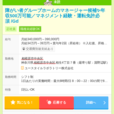
未読
障がい者グループホームのマネージャー候補✨年
収500万可能／マネジメント経験・運転免許必
須 /Gd
正社員
職種未経験OK
月給340,000円～390,000円
給与
月給34万円～39万円＋賞与年2回（昇給有） ※入社後、昇格や
キャリアチャレンジ制度での昇給あり 【試用期間】試用期間あ
交通費別途支給あり
り 試用期間の長さ：3ヶ月 雇用形態、給与は本採用時と同じで
す。
相模原市中央区
勤務地
神奈川県
相模原市中央区
相生4丁目７番（最寄り駅：淵野辺駅）
ユースタイルラボラトリー株式会社
シフト制
勤務時間
1日あたりの実働時間：最大8時間/日 8：00～22：00の間で8時
間（休憩法定通り） 【勤務曜日時間例】 月～金 9：00～18：
00（シフトは要相談） ※完全週休2日制
日払いOK
特徴
気になる！
応募する
詳細へ