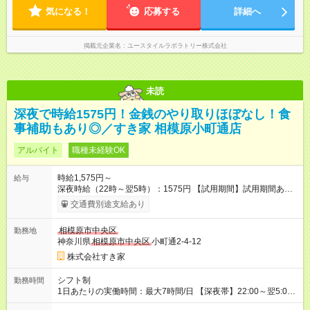
気になる！
応募する
詳細へ
掲載元企業名
ユースタイルラボラトリー株式会社
未読
深夜で時給1575円！金銭のやり取りほぼなし！食
事補助もあり◎／すき家 相模原小町通店
アルバイト
職種未経験OK
時給1,575円～
給与
深夜時給（22時～翌5時）：1575円 【試用期間】試用期間あり
試用期間の長さ：1ヶ月 雇用形態、給与は本採用時と同じです。
交通費別途支給あり
試用期間の実態は30日（※条件変更なし）ですが、切り上げで
一ヶ月とさせていただきます。 研修制度あり：15時間(研修中も
相模原市中央区
勤務地
同時給）
神奈川県
相模原市中央区
小町通2-4-12
株式会社すき家
シフト制
勤務時間
1日あたりの実働時間：最大7時間/日 【深夜帯】22:00～翌5:00
週2日～・1日2h～OK◎ ※22:00から翌5:00までは18歳以上の方