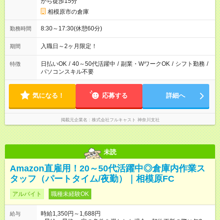
から徒歩15分
相模原市の倉庫
8:30～17:30(休憩60分)
勤務時間
入職日～2ヶ月限定！
期間
日払いOK
/
40～50代活躍中
/
副業・WワークOK
/
シフト勤務
/
特徴
パソコンスキル不要
気になる！
応募する
詳細へ
掲載元企業名
株式会社フルキャスト 神奈川支社
未読
Amazon直雇用！20～50代活躍中◎倉庫内作業ス
タッフ（パートタイム/夜勤）｜相模原FC
アルバイト
職種未経験OK
時給1,350円～1,688円
給与