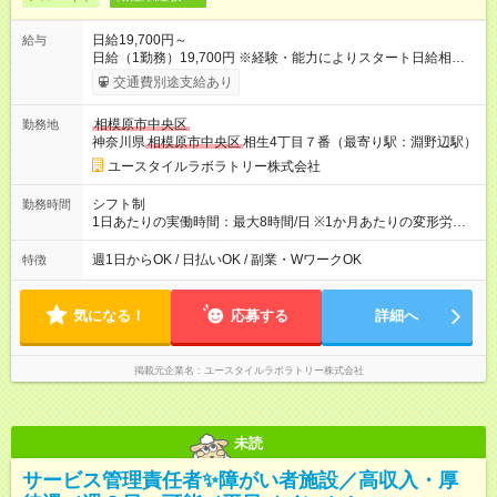
日給19,700円～
給与
日給（1勤務）19,700円 ※経験・能力によりスタート日給相談
可・昇給可 【試用期間】試用期間あり 試用期間の長さ：3ヶ月
交通費別途支給あり
雇用形態、給与は本採用時と同じです。
相模原市中央区
勤務地
神奈川県
相模原市中央区
相生4丁目７番（最寄り駅：淵野辺駅）
ユースタイルラボラトリー株式会社
シフト制
勤務時間
1日あたりの実働時間：最大8時間/日 ※1か月あたりの変形労働
制（週平均40時間以内） 夜勤：17:00-翌09:00（休憩2時間）
週1日からOK / 日払いOK / 副業・WワークOK
特徴
気になる！
応募する
詳細へ
掲載元企業名
ユースタイルラボラトリー株式会社
未読
サービス管理責任者✨障がい者施設／高収入・厚