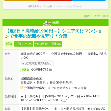
掲載元企業名
株式会社ブレイブ（マイナビグループ）
掲載日：2026.08.02
未読
【週2日＊高時給1900円～】シニア向けマンショ
ンで食事の配膳や見守り＊介護
派遣
ブランクOK
WEB登録・面接OK
経験者時給1900円～ 介護福祉士時給1950円～ ※日払い/週払
給与
いOK
交通費別途支給あり
交通費全額支給
交通費
相模原市中央区
勤務地
淵野辺駅
/
矢部駅
/
番田(神奈川県)駅
介護施設や病院 ※ご自宅近辺からご案内可能
★【日勤のみ】1日5時間～OK！ ≪シフト例≫ 9:00～14:00
勤務時間
10:00～15:00 12:00～17:00 など
【急募】即日勤務OK！中旬～など開始日相談可 ★まずはお試
期間