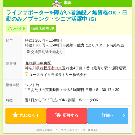
未読
ライフサポーター✨障がい者施設／無資格OK・日
勤のみ／ブランク・シニア活躍中 /Gi
アルバイト
職種未経験OK
時給1,280円～1,580円
給与
時給1,280円～1,580円 ※経験・能力によりスタート時給相談
可・昇給可 ＜給与例＞ 週4日×6時間×1,280円＝約122,800円
交通費別途支給あり
【試用期間】試用期間あり 試用期間の長さ：3ヶ月 雇用形態、
給与は本採用時と同じです。
相模原市中央区
勤務地
神奈川県
相模原市中央区
相生4丁目７番（最寄り駅：淵野辺駅）
ユースタイルラボラトリー株式会社
シフト制
勤務時間
1日あたりの実働時間：最大8時間/日 日勤：8：30-17：30（休
憩法定通り）
週1日からOK / 日払いOK / 副業・WワークOK
特徴
気になる！
応募する
詳細へ
掲載元企業名
ユースタイルラボラトリー株式会社