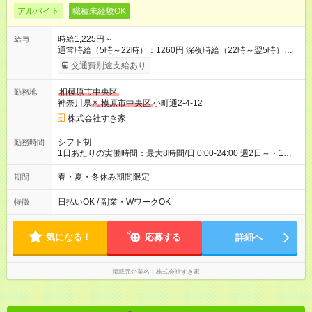
アルバイト
職種未経験OK
時給1,225円～
給与
通常時給（5時～22時）：1260円 深夜時給（22時～翌5時）：
1575円 高校生時給：1225円 【特別手当】早朝手当（5：00-9：
交通費別途支給あり
00）時給+150円 【試用期間】試用期間あり 試用期間の長さ：1
ヶ月 雇用形態、給与は本採用時と同じです。 試用期間の実態は
相模原市中央区
勤務地
30日（※条件変更なし）ですが、切り上げで一ヶ月とさせてい
神奈川県
相模原市中央区
小町通2-4-12
ただきます。 研修制度あり：15時間(研修中も同時給）
株式会社すき家
シフト制
勤務時間
1日あたりの実働時間：最大8時間/日 0:00-24:00 週2日～・1日
2h～OK ＜シフト例＞ 〇朝帯 5:00-9:00 〇昼帯 9:00-14:00 〇午
後帯 14:00-18:00 〇夜帯 18:00-22:00 〇深夜帯 22:00-翌5:00 基
春・夏・冬休み期間限定
期間
本は固定シフトですが家庭の都合などイレギュラーには対応し
ます♪
日払いOK / 副業・WワークOK
特徴
気になる！
応募する
詳細へ
掲載元企業名
株式会社すき家