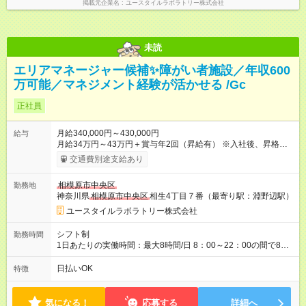
掲載元企業名
ユースタイルラボラトリー株式会社
未読
エリアマネージャー候補✨障がい者施設／年収600
万可能／マネジメント経験が活かせる /Gc
正社員
月給340,000円～430,000円
給与
月給34万円～43万円＋賞与年2回（昇給有） ※入社後、昇格や
キャリアチャレンジ制度での昇給あり 【試用期間】試用期間あ
交通費別途支給あり
り 試用期間の長さ：3ヶ月 雇用形態、給与は本採用時と同じで
す。
相模原市中央区
勤務地
神奈川県
相模原市中央区
相生4丁目７番（最寄り駅：淵野辺駅）
ユースタイルラボラトリー株式会社
シフト制
勤務時間
1日あたりの実働時間：最大8時間/日 8：00～22：00の間で8時
間（休憩法定通り） ※現場の状況により、夜勤が発生する場合
があります（夜勤手当別途支給） 【勤務曜日時間例】 月～金
日払いOK
特徴
9：00～18：00（シフトは要相談） ※完全週休2日制
気になる！
応募する
詳細へ