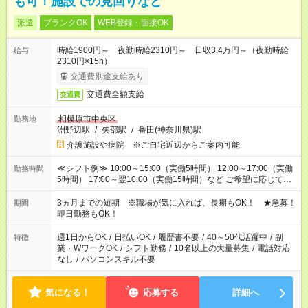
も可！施設での見回りなど
派遣
ブランクOK
WEB登録・面接OK
時給1900円～ 夜勤時給2310円～ 日収3.4万円～（夜勤時給
給与
2310円×15h）
交通費別途支給あり
交通費全額支給
交通費
相模原市中央区
勤務地
淵野辺駅
/
矢部駅
/
番田(神奈川県)駅
介護施設や病院 ※ご自宅近辺からご案内可能
≪シフト例≫ 10:00～15:00（実働5時間） 12:00～17:00（実働
勤務時間
5時間） 17:00～翌10:00（実働15時間）など ご希望に応じて、
働く時間は調整できます！ お気軽に担当へ相談ください！
3ヵ月までの短期 ※職場が気に入れば、長期もOK！ ★急募！
期間
即日勤務もOK！
週1日からOK
/
日払いOK
/
履歴書不要
/
40～50代活躍中
/
副
特徴
業・WワークOK
/
シフト勤務
/
10名以上の大量募集
/
電話対応
なし
/
パソコンスキル不要
気になる！
応募する
詳細へ