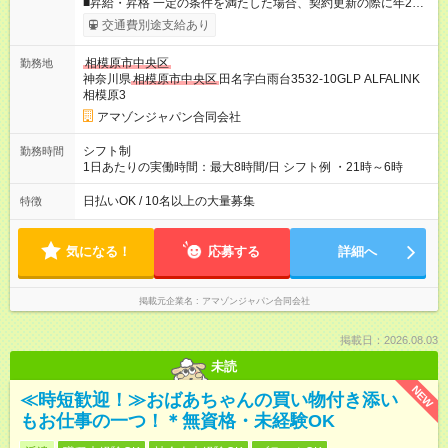
■昇給・昇格 一定の条件を満たした場合、契約更新の際に年2回
まで昇給の機会があります。 ■正社員登用制度あり ※月末締/翌
交通費別途支給あり
月25日支払い ※時間外手当、別途支給 ※深夜割増賃金 (22:00～
翌5:00までは時給が25%UPします) ☆給与前払い制度有！
相模原市中央区
勤務地
☆Amazon直雇用で安定して働けます！ 【試用期間】試用期間あ
神奈川県
相模原市中央区
田名字白雨台3532-10GLP ALFALINK
り 試用期間の長さ：1週間 雇用形態、給与は本採用時と同じで
相模原3
す。
アマゾンジャパン合同会社
シフト制
勤務時間
1日あたりの実働時間：最大8時間/日 シフト例 ・21時～6時
日払いOK / 10名以上の大量募集
特徴
気になる！
応募する
詳細へ
掲載元企業名
アマゾンジャパン合同会社
掲載日：2026.08.03
未読
NEW
≪時短歓迎！≫おばあちゃんの買い物付き添い
もお仕事の一つ！＊無資格・未経験OK