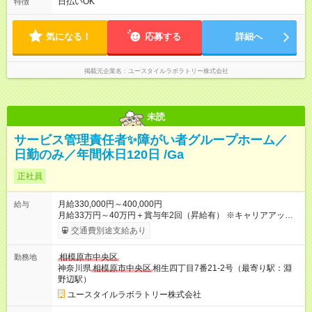
日払いOK
特徴
気になる！
応募する
詳細へ
掲載元企業名
ユースタイルラボラトリー株式会社
未読
サービス管理責任者✨障がい者グループホーム／
日勤のみ／年間休日120日 /Ga
正社員
月給330,000円～400,000円
給与
月給33万円～40万円＋賞与年2回（昇給有） ※キャリアアップ
例 サービス管理責任者 年収462万円→サビ管と施設管理業務
交通費別途支給あり
兼務 年収560万円 【試用期間】試用期間あり 試用期間の長
さ：3ヶ月 雇用形態、給与は本採用時と同じです。
相模原市中央区
勤務地
神奈川県
相模原市中央区
相生四丁目7番21-2号（最寄り駅：淵
野辺駅）
ユースタイルラボラトリー株式会社