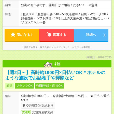
短期のお仕事です。開始日はご相談ください！ ※急募
期間
日払いOK
/
履歴書不要
/
40～50代活躍中
/
副業・WワークOK
/
特徴
服装自由
/
シフト勤務
/
10名以上の大量募集
/
電話対応なし
/
パ
ソコンスキル不要
気になる！
応募する
詳細へ
掲載元企業名
株式会社ウィルオブ・ワーク ケアワーク事業部
掲載日：2026.07.30
未読
【週2日～】高時給1900円×日払いOK＊ホテルの
ような施設でお話相手や掃除など
派遣
ブランクOK
WEB登録・面接OK
経験者時給1900円～ 介護福祉士時給1950円～ ★日払い/週払
給与
いOK
交通費別途支給あり
交通費全額支給
交通費