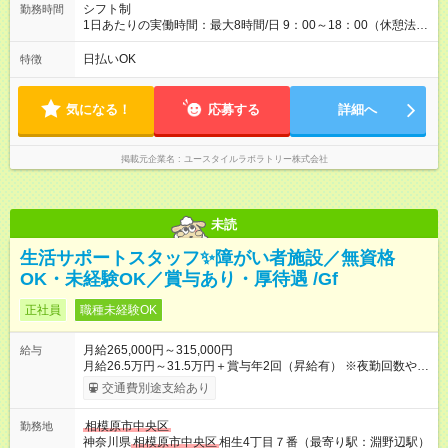
シフト制
勤務時間
1日あたりの実働時間：最大8時間/日 9：00～18：00（休憩法定
通り） ※業務により前後する場合あり ※土日祝休み可能
日払いOK
特徴
気になる！
応募する
詳細へ
掲載元企業名
ユースタイルラボラトリー株式会社
未読
生活サポートスタッフ✨障がい者施設／無資格
OK・未経験OK／賞与あり・厚待遇 /Gf
正社員
職種未経験OK
月給265,000円～315,000円
給与
月給26.5万円～31.5万円＋賞与年2回（昇給有） ※夜勤回数や保
有資格・経験等により変動 【試用期間】試用期間あり 試用期間
交通費別途支給あり
の長さ：3ヶ月 雇用形態、給与は本採用時と同じです。
相模原市中央区
勤務地
神奈川県
相模原市中央区
相生4丁目７番（最寄り駅：淵野辺駅）