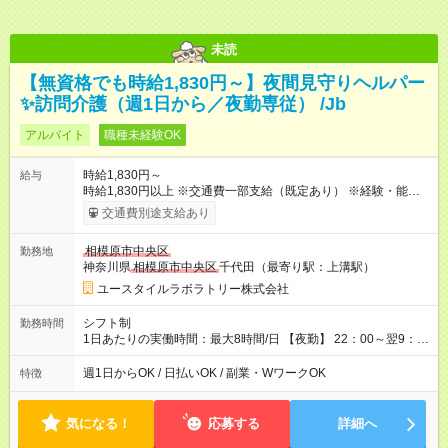
未読
【無資格でも時給1,830円～】夜間見守りヘルパー
✨訪問介護（週1日から／夜勤専従） /Jb
アルバイト
職種未経験OK
時給1,830円～
給与
時給1,830円以上 ※交通費一部支給（既定あり） ※経験・能力を
考慮して決定します 【収入例】 週1回勤務の場合：1,830円×8時
交通費別途支給あり
間×4回=5万8,560円 週3回勤務の場合：1,830円×8時間×12回
=17万5,680円 【試用期間】試用期間あり 試用期間の長さ：2ヶ
相模原市中央区
勤務地
月 ※ 雇用形態と給与に、本採用時と異なる部分があります。 雇
神奈川県
相模原市中央区
千代田（最寄り駅：上溝駅）
用形態：本採用時と同じです。 給与：時給 1,660円以上
ユースタイルラボラトリー株式会社
シフト制
勤務時間
1日あたりの実働時間：最大8時間/日 【夜勤】 22：00～翌9：
00 ※週1日～OK ／ 夜勤専従 ＊＊ 勤務時間例 ＊＊ ■22時か
ら翌7時 ■23時から翌8時 ■24時から翌9時 など ※上記の時間
週1日からOK / 日払いOK / 副業・WワークOK
特徴
内で8時間勤務（休憩1時間）ご利用者様により、時間は異なり
ます。 ※曜日固定（毎週同じ曜日での勤務となります）
気になる！
応募する
詳細へ