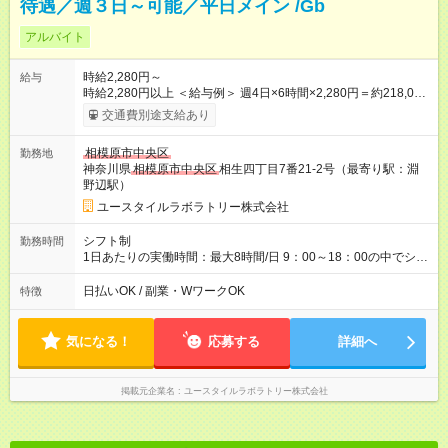
待遇／週３日～可能／平日メイン /Gb
アルバイト
時給2,280円～
給与
時給2,280円以上 ＜給与例＞ 週4日×6時間×2,280円＝約218,000
円 【試用期間】試用期間あり 試用期間の長さ：3ヶ月 雇用形
交通費別途支給あり
態、給与は本採用時と同じです。
相模原市中央区
勤務地
神奈川県
相模原市中央区
相生四丁目7番21-2号（最寄り駅：淵
野辺駅）
ユースタイルラボラトリー株式会社
シフト制
勤務時間
1日あたりの実働時間：最大8時間/日 9：00～18：00の中でシフ
ト制（4時間以上） ※週3日～OK ※休憩法定通り ※勤務可能日
数・時間に関しては応相談
日払いOK / 副業・WワークOK
特徴
気になる！
応募する
詳細へ
掲載元企業名
ユースタイルラボラトリー株式会社