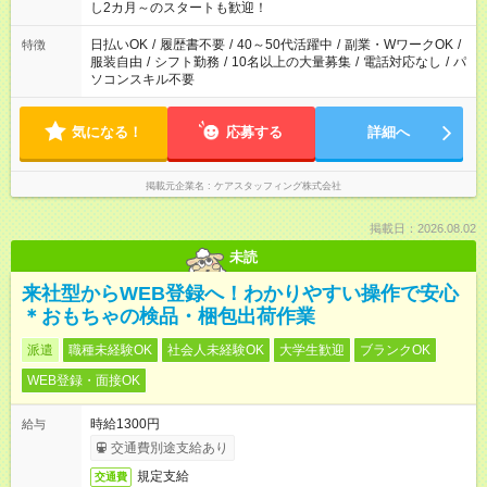
し2カ月～のスタートも歓迎！
日払いOK
/
履歴書不要
/
40～50代活躍中
/
副業・WワークOK
/
特徴
服装自由
/
シフト勤務
/
10名以上の大量募集
/
電話対応なし
/
パ
ソコンスキル不要
気になる！
応募する
詳細へ
掲載元企業名
ケアスタッフィング株式会社
掲載日：2026.08.02
未読
来社型からWEB登録へ！わかりやすい操作で安心
＊おもちゃの検品・梱包出荷作業
派遣
職種未経験OK
社会人未経験OK
大学生歓迎
ブランクOK
WEB登録・面接OK
時給1300円
給与
交通費別途支給あり
規定支給
交通費