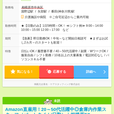
相模原市中央区
勤務地
淵野辺駅
/
矢部駅
/
番田(神奈川県)駅
介護施設や病院 ※ご自宅近辺からご案内可能
★【日勤のみ】1日5時間～OK！ ≪シフト例≫ 9:00～14:00
勤務時間
10:00～15:00 12:00～17:00 など
【急募】即日勤務OK！中旬～など開始日相談可 ★まずはお試
期間
し2カ月～のスタートも歓迎！
日払いOK
/
履歴書不要
/
40～50代活躍中
/
副業・WワークOK
/
特徴
服装自由
/
シフト勤務
/
10名以上の大量募集
/
電話対応なし
/
パ
ソコンスキル不要
気になる！
応募する
詳細へ
掲載元企業名
ケアスタッフィング株式会社
未読
Amazon直雇用！20～50代活躍中◎倉庫内作業ス