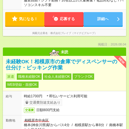
服装自由
/
シフト勤務
/
10名以上の大量募集
/
電話対応なし
/
パ
ソコンスキル不要
気になる！
応募する
詳細へ
掲載元企業名
株式会社ブレイブ（マイナビグループ）
掲載日：2026.08.04
未読
NEW
未経験OK！相模原市の倉庫でディスペンサーの
仕分け・ピッキング作業
派遣
職種未経験OK
社会人未経験OK
ブランクOK
WEB登録・面接OK
時給1700円 ＊即払いサービス利用可能
給与
交通費別途支給あり
日額800円支給
交通費
相模原市中央区
勤務地
橋本(神奈川県)駅からバス4分
/
相模原駅から車8分
/
南橋本駅