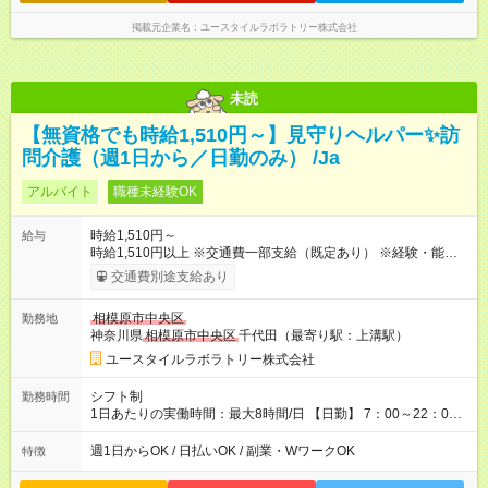
掲載元企業名
ユースタイルラボラトリー株式会社
未読
【無資格でも時給1,510円～】見守りヘルパー✨訪
問介護（週1日から／日勤のみ） /Ja
アルバイト
職種未経験OK
時給1,510円～
給与
時給1,510円以上 ※交通費一部支給（既定あり） ※経験・能力を
考慮して決定します 【収入例】 週1回勤務の場合：1,510円×8時
交通費別途支給あり
間×4回=4万8,320円 週3回勤務の場合：1,510円×8時間×12回
=14万4,960円 週5回勤務の場合：1,510円×8時間×20回=24万
相模原市中央区
勤務地
1,600円 【試用期間】試用期間あり 試用期間の長さ：2ヶ月
神奈川県
相模原市中央区
千代田（最寄り駅：上溝駅）
※ 雇用形態と給与に、本採用時と異なる部分があります。 雇用
形態：本採用時と同じです。 給与：時給 1,230円以上
ユースタイルラボラトリー株式会社
シフト制
勤務時間
1日あたりの実働時間：最大8時間/日 【日勤】 7：00～22：00
の間で6～8時間勤務（休憩時間は法定通り） ※週1日～OK ／ 1
日6時間から勤務OK ／ 夜勤なし ＊＊ 勤務時間例 ＊＊ ■8時
週1日からOK / 日払いOK / 副業・WワークOK
特徴
から15時 ■9時から18時 ■10時から17時 ■15時から22時 など
※訪問先により変動 ※曜日固定（毎週同じ曜日勤務）