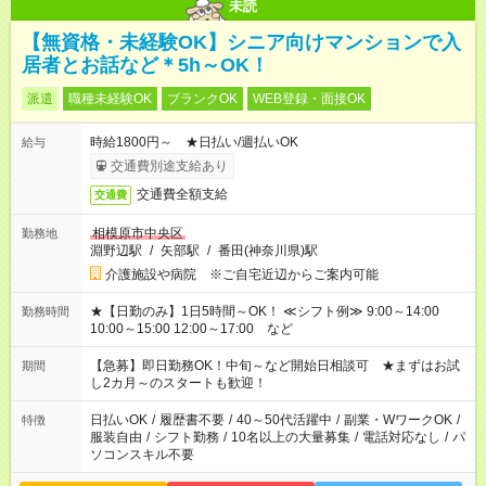
未読
【無資格・未経験OK】シニア向けマンションで入
居者とお話など＊5h～OK！
派遣
職種未経験OK
ブランクOK
WEB登録・面接OK
時給1800円～ ★日払い/週払いOK
給与
交通費別途支給あり
交通費全額支給
交通費
相模原市中央区
勤務地
淵野辺駅
/
矢部駅
/
番田(神奈川県)駅
介護施設や病院 ※ご自宅近辺からご案内可能
★【日勤のみ】1日5時間～OK！ ≪シフト例≫ 9:00～14:00
勤務時間
10:00～15:00 12:00～17:00 など
【急募】即日勤務OK！中旬～など開始日相談可 ★まずはお試
期間
し2カ月～のスタートも歓迎！
日払いOK
/
履歴書不要
/
40～50代活躍中
/
副業・WワークOK
/
特徴
服装自由
/
シフト勤務
/
10名以上の大量募集
/
電話対応なし
/
パ
ソコンスキル不要