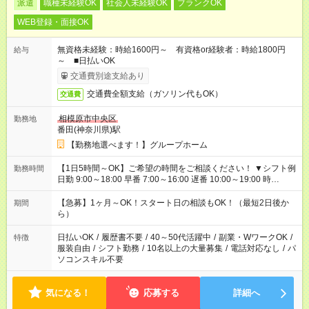
派遣
職種未経験OK
社会人未経験OK
ブランクOK
WEB登録・面接OK
無資格未経験：時給1600円～ 有資格or経験者：時給1800円
給与
～ ■日払いOK
交通費別途支給あり
交通費全額支給（ガソリン代もOK）
交通費
相模原市中央区
勤務地
番田(神奈川県)駅
【勤務地選べます！】グループホーム
【1日5時間～OK】ご希望の時間をご相談ください！ ▼シフト例
勤務時間
日勤 9:00～18:00 早番 7:00～16:00 遅番 10:00～19:00 時
短 10:00～15:00 上記はあくまで一例です。 「夕方までには帰宅
しておきたい」 「朝はゆっくりのスタートがいい」 「お昼の時
【急募】1ヶ月～OK！スタート日の相談もOK！（最短2日後か
期間
間を有効に使いたい」 など、ご希望があれば教えてください
ら）
ね。
日払いOK
/
履歴書不要
/
40～50代活躍中
/
副業・WワークOK
/
特徴
服装自由
/
シフト勤務
/
10名以上の大量募集
/
電話対応なし
/
パ
ソコンスキル不要
気になる！
応募する
詳細へ