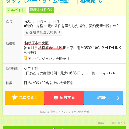
タッフ（パートタイム/日勤）｜相模原FC
アルバイト
職種未経験OK
時給1,350円～1,350円
給与
■昇給・昇格 一定の条件を満たした場合、契約更新の際に年2回
まで昇給の機会があります。 ■正社員登用制度あり ※月末締/翌
交通費別途支給あり
月25日支払い ※時間外手当、別途支給 ※深夜割増賃金 (22:00～
翌5:00までは時給が25%UPします) ☆給与前払い制度有！
相模原市中央区
勤務地
☆Amazon直雇用で安定して働けます！ 【試用期間】試用期間あ
神奈川県
相模原市中央区
田名字白雨台3532-10GLP ALFALINK
り 試用期間の長さ：1週間 雇用形態、給与は本採用時と同じで
相模原3
す。
アマゾンジャパン合同会社
シフト制
勤務時間
1日あたりの実働時間：最大8時間/日 シフト例 ・8時～17時 ・
12時～21時
日払いOK / 10名以上の大量募集
特徴
気になる！
応募する
詳細へ
掲載元企業名
アマゾンジャパン合同会社
掲載日：2026.07.30