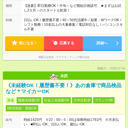
【急募】即日勤務OK！中旬～など開始日相談可 ★まずはお試
期間
し2カ月～のスタートも歓迎！
日払いOK
/
履歴書不要
/
40～50代活躍中
/
副業・WワークOK
/
特徴
シフト勤務
/
10名以上の大量募集
/
電話対応なし
/
パソコンスキ
ル不要
気になる！
応募する
詳細へ
掲載元企業名
ケアスタッフィング株式会社
掲載日：2026.07.04
未読
《未経験OK！履歴書不要！》あの倉庫で商品検品
など＊マイカーOK
派遣
職種未経験OK
社会人未経験OK
大学生歓迎
ブランクOK
WEB登録・面接OK
時給1425円 ※22：00～5：00は深夜時給1781円 ※月末払
給与
い ■即払いOK、日払いOK、週払いOK