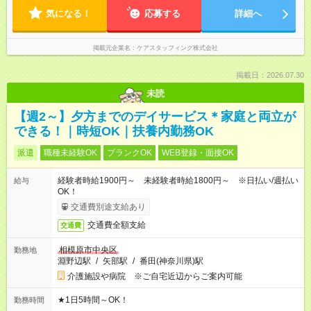
気になる！
応募する
詳細へ
掲載元企業名
ケアスタッフィング株式会社
掲載日：2026.07.30
未読
【週2～】夕方までのデイサービス＊家庭と両立が
できる！｜時短OK｜扶養内勤務OK
派遣
職種未経験OK
ブランクOK
WEB登録・面接OK
経験者時給1900円～ 未経験者時給1800円～ ※日払い/週払い
給与
OK！
交通費別途支給あり
交通費全額支給
交通費
相模原市中央区
勤務地
淵野辺駅
/
矢部駅
/
番田(神奈川県)駅
介護施設や病院 ※ご自宅近辺からご案内可能
★1日5時間～OK！
勤務時間