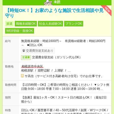
未読
NEW
【時短OK！】お家のような施設で生活相談や見
守り
派遣
職種未経験OK
社会人未経験OK
ブランクOK
WEB登録・面接OK
無資格未経験：時給1600円～ 有資格or経験者：時給1800円
給与
～ ■日払いOK
交通費別途支給あり
交通費全額支給（ガソリン代もOK）
交通費
相模原市中央区
勤務地
相模原駅
/
淵野辺駅
/
上溝駅
/
…
サ高住（サービス付き高齢者向け住宅）でのお仕事です。
【1日5時間～OK】ご希望の時間をご相談ください！ ▼シフト例
勤務時間
日勤 9:00～18:00 早番 7:00～16:00 遅番 10:00～19:00 時
短 10:00～15:00 上記はあくまで一例です。 「夕方までには帰宅
しておきたい」 「朝はゆっくりのスタートがいい」 「お昼の時
【急募】最短1ヶ月～OK！スタート日の相談もOK！（最短2日
期間
間を有効に使いたい」 など、ご希望があれば教えてください
後から）
ね。
日払いOK
/
履歴書不要
/
40～50代活躍中
/
副業・WワークOK
/
特徴