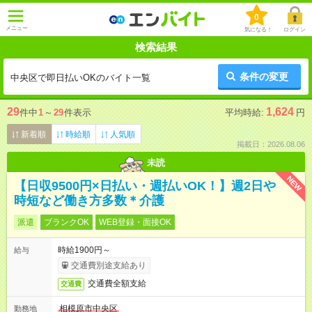
0
メニュー
気になる！
ログイン
検索結果
条件の変更
中央区で即日払いOKのバイト一覧
29
1,624
件中
1
～
29
件表示
平均時給:
円
新着順
時給順
人気順
掲載日：2026.08.06
未読
NEW
【日収9500円×日払い・週払いOK！】週2日や
時短など働き方多数＊介護
派遣
ブランクOK
WEB登録・面接OK
時給1900円～
給与
交通費別途支給あり
交通費全額支給
交通費
相模原市中央区
勤務地