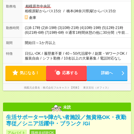
相模原市中央区
勤務地
相模原駅からバス15分
/
橋本(神奈川県)駅からバス15分
倉庫
(1)8-17時 (2)8-19時 (3)10時-21時 (4)10時-19時 (5)12時-21時
勤務時間
(6)21時-6時 (7)19時-6時 ※通常1時間休憩の他に30分間（午前・
午後15分ずつ給料発生の休憩有）
開始日～1か月以上
期間
日払いOK
/
履歴書不要
/
40～50代活躍中
/
副業・WワークOK
/
特徴
服装自由
/
シフト勤務
/
10名以上の大量募集
/
電話対応なし
気になる！
応募する
詳細へ
掲載元企業名
株式会社フルキャスト【関東】 東京支社（オフィス）
未読
生活サポーター✨障がい者施設／無資格OK・夜勤
専従／シニア活躍中・ブランク /Gi
アルバイト
職種未経験OK