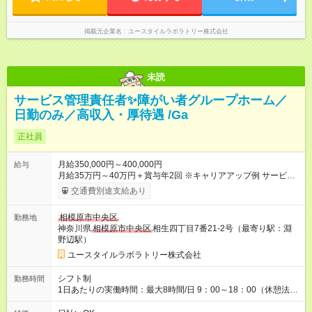
掲載元企業名
ユースタイルラボラトリー株式会社
未読
サービス管理責任者✨障がい者グループホーム／
日勤のみ／高収入・厚待遇 /Ga
正社員
月給350,000円～400,000円
給与
月給35万円～40万円＋賞与年2回 ※キャリアアップ例 サービス
管理責任者 年収490万円→サビ管と施設管理業務兼務 年収
交通費別途支給あり
560万円 【試用期間】試用期間あり 試用期間の長さ：3ヶ月 雇
用形態、給与は本採用時と同じです。
相模原市中央区
勤務地
神奈川県
相模原市中央区
相生四丁目7番21-2号（最寄り駅：淵
野辺駅）
ユースタイルラボラトリー株式会社
シフト制
勤務時間
1日あたりの実働時間：最大8時間/日 9：00～18：00（休憩法定
通り） ※業務により前後する場合あり ※完全週休2日制