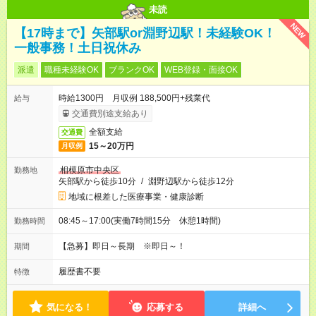
未読
NEW
【17時まで】矢部駅or淵野辺駅！未経験OK！
一般事務！土日祝休み
派遣
職種未経験OK
ブランクOK
WEB登録・面接OK
時給1300円 月収例 188,500円+残業代
給与
交通費別途支給あり
全額支給
交通費
15～20万円
月収例
相模原市中央区
勤務地
矢部駅から徒歩10分
/
淵野辺駅から徒歩12分
地域に根差した医療事業・健康診断
08:45～17:00(実働7時間15分 休憩1時間)
勤務時間
【急募】即日～長期 ※即日～！
期間
履歴書不要
特徴
気になる！
応募する
詳細へ