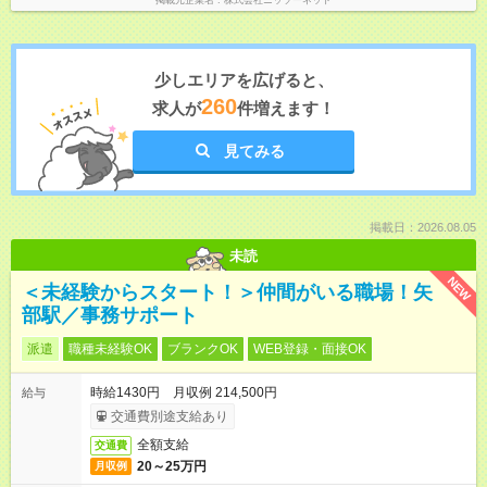
掲載元企業名
株式会社ニッソーネット
少しエリアを広げると、
260
求人が
件増えます！
見てみる
掲載日：2026.08.05
未読
NEW
＜未経験からスタート！＞仲間がいる職場！矢
部駅／事務サポート
派遣
職種未経験OK
ブランクOK
WEB登録・面接OK
時給1430円 月収例 214,500円
給与
交通費別途支給あり
全額支給
交通費
20～25万円
月収例