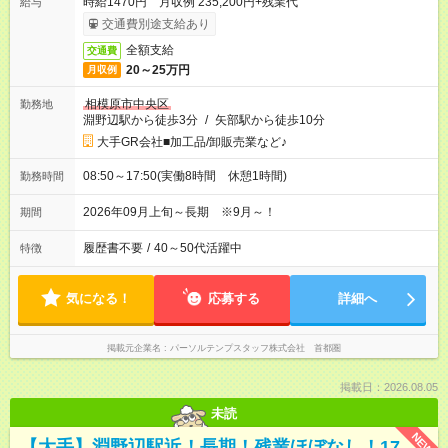
時給1470円 月収例 235,200円+残業代
給与
交通費別途支給あり
全額支給
交通費
20～25万円
月収例
相模原市中央区
勤務地
淵野辺駅から徒歩3分
/
矢部駅から徒歩10分
大手GR会社■加工品/卸販売業など♪
08:50～17:50(実働8時間 休憩1時間)
勤務時間
2026年09月上旬～長期 ※9月～！
期間
履歴書不要
/
40～50代活躍中
特徴
気になる！
応募する
詳細へ
掲載元企業名
パーソルテンプスタッフ株式会社 首都圏
掲載日：2026.08.05
未読
NEW
【大手】淵野辺駅近！長期！残業ほぼなし！17