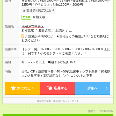
無資格の方：時給1500円～1875円 / 介護福祉士：時給1800円～
給与
2250円 / 初任者以上：時給1600円～2000円
交通費別途支給あり
全額支給
交通費
相模原市中央区
勤務地
相模原駅
/
淵野辺駅
/
上溝駅
/
…
介護施設や病院など ★自宅近くの施設がいいなど勤務地ご
相談ください
【シフト例】 07:00～16:00 09:00～18:00 17:00～09:00 ※ 上記
勤務時間
は一例です！その他シフトもご相談ください！
即日～2ヶ月以上 ■開始日の相談OK！
期間
日払いOK
/
履歴書不要
/
40～50代活躍中
/
シフト勤務
/
10名以
特徴
上の大量募集
/
電話対応なし
/
パソコンスキル不要
気になる！
応募する
詳細へ
掲載元企業名
株式会社ニッソーネット
掲載日：2026.08.07