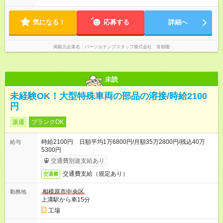
気になる！
応募する
詳細へ
掲載元企業名
パーソルテンプスタッフ株式会社 首都圏
未読
未経験OK！大型特殊車両の部品の溶接/時給2100
円
派遣
ブランクOK
時給2100円 日額平均1万6800円/月額35万2800円/残込40万
給与
5300円
交通費別途支給あり
交通費支給（規定あり）
交通費
相模原市中央区
勤務地
上溝駅から車15分
工場