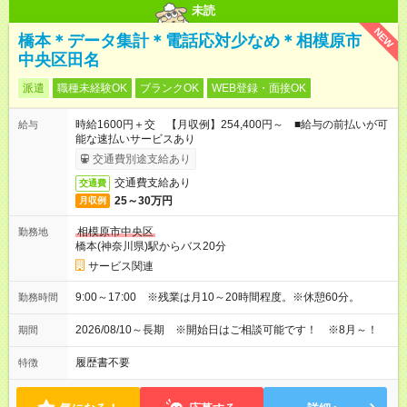
未読
NEW
橋本＊データ集計＊電話応対少なめ＊相模原市
中央区田名
派遣
職種未経験OK
ブランクOK
WEB登録・面接OK
時給1600円＋交 【月収例】254,400円～ ■給与の前払いが可
給与
能な速払いサービスあり
交通費別途支給あり
交通費支給あり
交通費
25～30万円
月収例
相模原市中央区
勤務地
橋本(神奈川県)駅からバス20分
サービス関連
9:00～17:00 ※残業は月10～20時間程度。※休憩60分。
勤務時間
2026/08/10～長期 ※開始日はご相談可能です！ ※8月～！
期間
履歴書不要
特徴