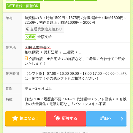
WEB登録・面接OK
無資格の方：時給1500円～1875円 / 介護福祉士：時給1800円～
給与
2250円 / 初任者以上：時給1600円～2000円
交通費別途支給あり
全額支給
交通費
相模原市中央区
勤務地
相模原駅
/
淵野辺駅
/
上溝駅
/
…
介護施設 ★自宅近くの施設など、ご希望に合わせてご紹介
いたします！
【シフト例】 07:00～16:00 09:00～18:00 17:00～09:00 ※ 上記
勤務時間
は一例です！その他シフトもご相談ください！
即日～2ヶ月以上
期間
日払いOK
/
履歴書不要
/
40～50代活躍中
/
シフト勤務
/
10名以
特徴
上の大量募集
/
電話対応なし
/
パソコンスキル不要
気になる！
応募する
詳細へ