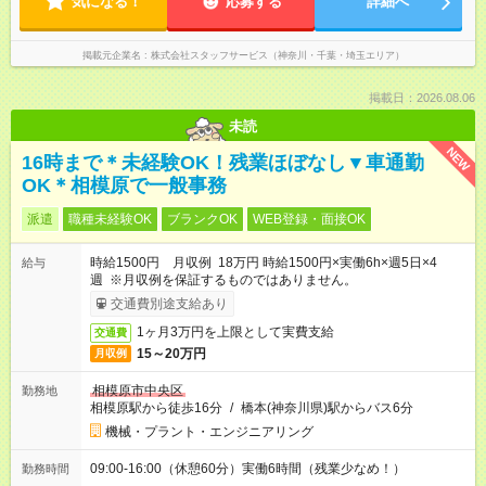
気になる！
応募する
詳細へ
掲載元企業名
株式会社スタッフサービス（神奈川・千葉・埼玉エリア）
掲載日：2026.08.06
未読
NEW
16時まで＊未経験OK！残業ほぼなし▼車通勤
OK＊相模原で一般事務
派遣
職種未経験OK
ブランクOK
WEB登録・面接OK
時給1500円 月収例 18万円 時給1500円×実働6h×週5日×4
給与
週 ※月収例を保証するものではありません。
交通費別途支給あり
1ヶ月3万円を上限として実費支給
交通費
15～20万円
月収例
相模原市中央区
勤務地
相模原駅から徒歩16分
/
橋本(神奈川県)駅からバス6分
機械・プラント・エンジニアリング
09:00-16:00（休憩60分）実働6時間（残業少なめ！）
勤務時間