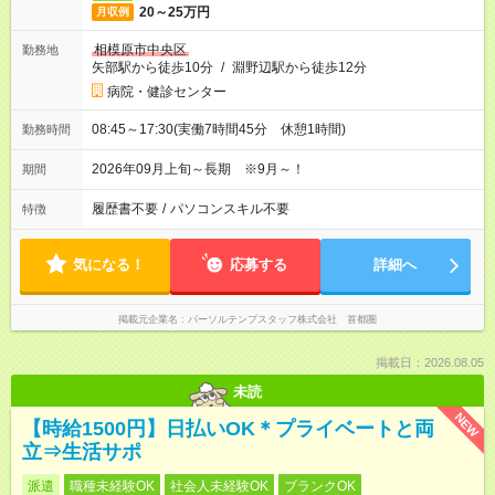
20～25万円
月収例
相模原市中央区
勤務地
矢部駅から徒歩10分
/
淵野辺駅から徒歩12分
病院・健診センター
08:45～17:30(実働7時間45分 休憩1時間)
勤務時間
2026年09月上旬～長期 ※9月～！
期間
履歴書不要
/
パソコンスキル不要
特徴
気になる！
応募する
詳細へ
掲載元企業名
パーソルテンプスタッフ株式会社 首都圏
掲載日：2026.08.05
未読
NEW
【時給1500円】日払いOK＊プライベートと両
立⇒生活サポ
派遣
職種未経験OK
社会人未経験OK
ブランクOK