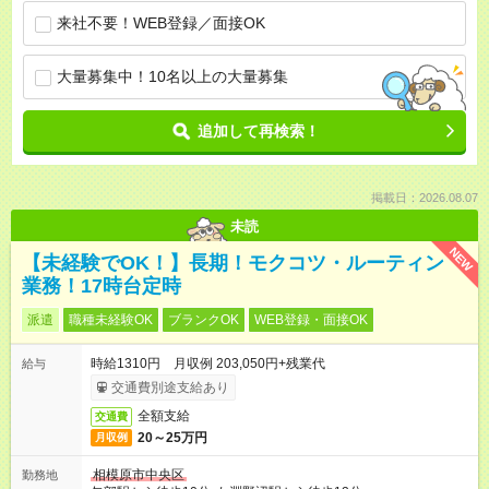
来社不要！WEB登録／面接OK
大量募集中！10名以上の大量募集
追加して再検索！
掲載日：2026.08.07
未読
NEW
【未経験でOK！】長期！モクコツ・ルーティン
業務！17時台定時
派遣
職種未経験OK
ブランクOK
WEB登録・面接OK
時給1310円 月収例 203,050円+残業代
給与
交通費別途支給あり
全額支給
交通費
20～25万円
月収例
相模原市中央区
勤務地