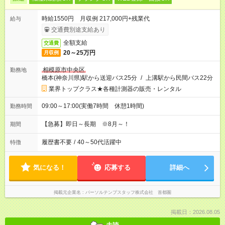
時給1550円 月収例 217,000円+残業代
給与
交通費別途支給あり
全額支給
交通費
20～25万円
月収例
相模原市中央区
勤務地
橋本(神奈川県)駅から送迎バス25分
/
上溝駅から民間バス22分
業界トップクラス★各種計測器の販売・レンタル
09:00～17:00(実働7時間 休憩1時間)
勤務時間
【急募】即日～長期 ※8月～！
期間
履歴書不要
/
40～50代活躍中
特徴
気になる！
応募する
詳細へ
掲載元企業名
パーソルテンプスタッフ株式会社 首都圏
掲載日：2026.08.05