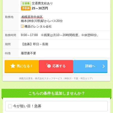
交通費支給あり
交通費
25～30万円
月収例
相模原市中央区
勤務地
橋本(神奈川県)駅からバス20分
機器のレンタル会社
9:00～17:00 ※残業は月10～20時間程度。※休憩60分。
勤務時間
【急募】即日～長期
期間
履歴書不要
特徴
気になる！
応募する
詳細へ
掲載元企業名
株式会社スタッフサービス（神奈川・千葉・埼玉エリア）
こちらの条件も追加しませんか？
今が狙い目！急募