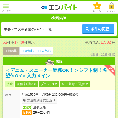
0
メニュー
気になる！
ログイン
検索結果
条件の変更
中央区で大手企業のバイト一覧
62
1,532
件中
1
～
50
件表示
平均時給:
円
新着順
時給順
人気順
掲載日：2026.08.07
未読
NEW
＜デニム・スニーカー勤務OK！＞シフト制！希
望休OK＞入力メイン
派遣
職種未経験OK
ブランクOK
WEB登録・面接OK
時給1550円 月収例 232,500円+残業代
給与
交通費別途支給あり
全額支給
交通費
20～25万円
月収例