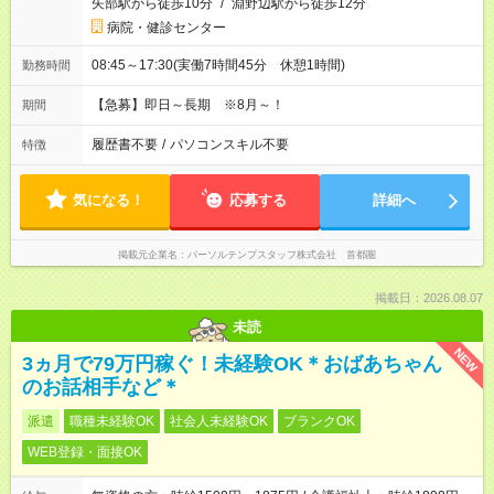
矢部駅から徒歩10分
/
淵野辺駅から徒歩12分
病院・健診センター
08:45～17:30(実働7時間45分 休憩1時間)
勤務時間
【急募】即日～長期 ※8月～！
期間
履歴書不要
/
パソコンスキル不要
特徴
気になる！
応募する
詳細へ
掲載元企業名
パーソルテンプスタッフ株式会社 首都圏
掲載日：2026.08.07
未読
NEW
3ヵ月で79万円稼ぐ！未経験OK＊おばあちゃん
のお話相手など＊
派遣
職種未経験OK
社会人未経験OK
ブランクOK
WEB登録・面接OK