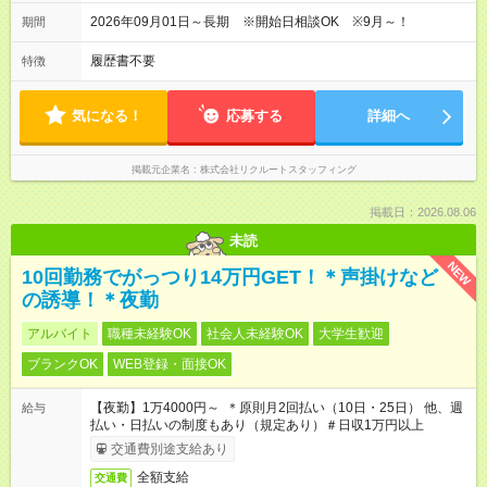
2026年09月01日～長期 ※開始日相談OK ※9月～！
期間
履歴書不要
特徴
気になる！
応募する
詳細へ
掲載元企業名
株式会社リクルートスタッフィング
掲載日：2026.08.06
未読
NEW
10回勤務でがっつり14万円GET！＊声掛けなど
の誘導！＊夜勤
アルバイト
職種未経験OK
社会人未経験OK
大学生歓迎
ブランクOK
WEB登録・面接OK
【夜勤】1万4000円～ ＊原則月2回払い（10日・25日） 他、週
給与
払い・日払いの制度もあり（規定あり）＃日収1万円以上
交通費別途支給あり
全額支給
交通費