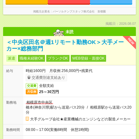
掲載元企業名
パーソルテンプスタッフ株式会社 首都圏
掲載日：2026.08.07
未読
NEW
＜中央区田名＠週1リモート勤務OK＞大手メー
カー×総務部門
派遣
職種未経験OK
ブランクOK
WEB登録・面接OK
時給1600円 月収例 256,000円+残業代
給与
交通費別途支給あり
全額支給
交通費
25～30万円
月収例
相模原市中央区
勤務地
橋本(神奈川県)駅から送迎バス20分
/
相模原駅から送迎バス20
分
大手グループ会社★産業機械のエンジンなどの製造メーカー
08:00～17:00(実働8時間 休憩1時間)
勤務時間