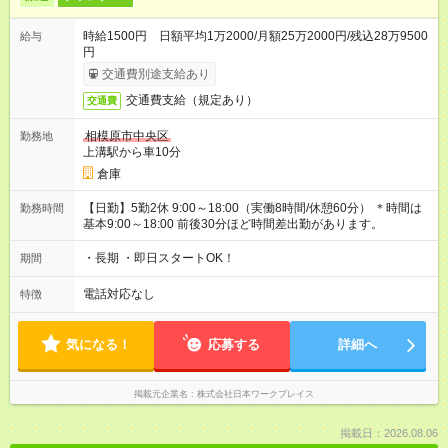
時給1500円 日額平均1万2000/月額25万2000円/残込28万9500
給与
円
交通費別途支給あり
交通費支給（規定あり）
交通費
相模原市中央区
勤務地
上溝駅から車10分
倉庫
【日勤】5勤2休 9:00～18:00（実働8時間/休憩60分） ＊時間は
勤務時間
基本9:00～18:00 前後30分ほど時間差出勤があります。
・長期 ・即日スタートOK！
期間
電話対応なし
特徴
気になる！
応募する
詳細へ
掲載元企業名
株式会社日本ワークプレイス
掲載日：2026.08.06