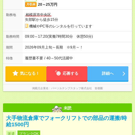
20～25万円
月収例
相模原市中央区
勤務地
矢部駅から徒歩15分
機械やPC等のレンタルを行っています
09:00～17:20(実働7時間30分 休憩50分)
勤務時間
2026年09月上旬～長期 ※9月～！
期間
履歴書不要
/
40～50代活躍中
特徴
気になる！
応募する
詳細へ
掲載元企業名
パーソルテンプスタッフ株式会社 首都圏
未読
大手物流倉庫でフォークリフトでの部品の運搬/時
給1500円
派遣
ブランクOK