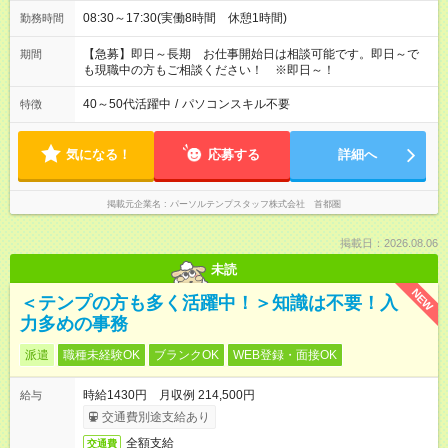
08:30～17:30(実働8時間 休憩1時間)
勤務時間
【急募】即日～長期 お仕事開始日は相談可能です。即日～で
期間
も現職中の方もご相談ください！ ※即日～！
40～50代活躍中
/
パソコンスキル不要
特徴
気になる！
応募する
詳細へ
掲載元企業名
パーソルテンプスタッフ株式会社 首都圏
掲載日：2026.08.06
未読
NEW
＜テンプの方も多く活躍中！＞知識は不要！入
力多めの事務
派遣
職種未経験OK
ブランクOK
WEB登録・面接OK
時給1430円 月収例 214,500円
給与
交通費別途支給あり
全額支給
交通費