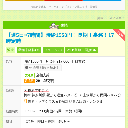
掲載元企業名
パーソルテンプスタッフ株式会社 首都圏
掲載日：2026.08.05
未読
NEW
【週5日×7時間】時給1550円！長期！事務！17
時定時
派遣
職種未経験OK
ブランクOK
WEB登録・面接OK
時給1550円 月収例 217,000円+残業代
給与
交通費別途支給あり
全額支給
交通費
20～25万円
月収例
相模原市中央区
勤務地
橋本(神奈川県)駅から送迎バス25分
/
上溝駅から民間バス22分
業界トップクラス★各種計測器の販売・レンタル
09:00～17:00(実働7時間 休憩1時間)
勤務時間
【急募】即日～長期 ※8月～！
期間