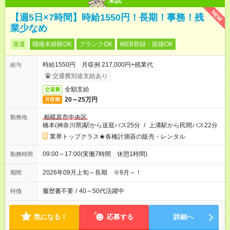
未読
NEW
【週5日×7時間】時給1550円！長期！事務！残
業少なめ
派遣
職種未経験OK
ブランクOK
WEB登録・面接OK
時給1550円 月収例 217,000円+残業代
給与
交通費別途支給あり
全額支給
交通費
20～25万円
月収例
相模原市中央区
勤務地
橋本(神奈川県)駅から送迎バス25分
/
上溝駅から民間バス22分
業界トップクラス★各種計測器の販売・レンタル
09:00～17:00(実働7時間 休憩1時間)
勤務時間
2026年09月上旬～長期 ※9月～！
期間
履歴書不要
/
40～50代活躍中
特徴
気になる！
応募する
詳細へ