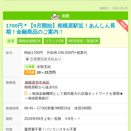
掲載日：2026.08.05
未読
NEW
1700円＊【9月開始】相模原駅近！あんしん長
期！金融商品のご案内！
派遣
職種未経験OK
ブランクOK
WEB登録・面接OK
時給1700円 月収例 246,500円+残業代
給与
交通費別途支給あり
全額支給
交通費
20～25万円
月収例
相模原市中央区
勤務地
相模原駅から徒歩5分
＜地域金融機関として都内最大の店舗ネットワークを展開★
＞地域密着銀行
08:45～17:00(実働7時間15分 休憩1時間)
勤務時間
2026年09月上旬～長期 ※9月～！
期間
履歴書不要
/
パソコンスキル不要
特徴