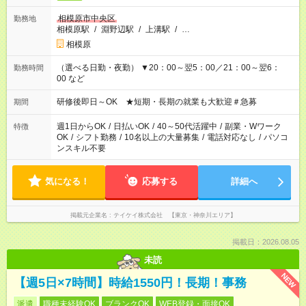
相模原市中央区
勤務地
相模原駅
/
淵野辺駅
/
上溝駅
/
…
相模原
（選べる日勤・夜勤） ▼20：00～翌5：00／21：00～翌6：
勤務時間
00 など
研修後即日～OK ★短期・長期の就業も大歓迎＃急募
期間
週1日からOK
/
日払いOK
/
40～50代活躍中
/
副業・Wワーク
特徴
OK
/
シフト勤務
/
10名以上の大量募集
/
電話対応なし
/
パソコ
ンスキル不要
気になる！
応募する
詳細へ
掲載元企業名
テイケイ株式会社 【東京・神奈川エリア】
掲載日：2026.08.05
未読
NEW
【週5日×7時間】時給1550円！長期！事務
派遣
職種未経験OK
ブランクOK
WEB登録・面接OK