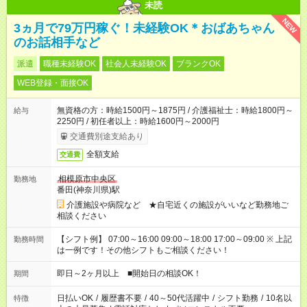
未読
NEW
3ヵ月で79万円稼ぐ！未経験OK＊おばあちゃん
のお話相手など
派遣
職種未経験OK
社会人未経験OK
ブランクOK
WEB登録・面接OK
無資格の方：時給1500円～1875円 / 介護福祉士：時給1800円～
給与
2250円 / 初任者以上：時給1600円～2000円
交通費別途支給あり
全額支給
交通費
相模原市中央区
勤務地
番田(神奈川県)駅
介護施設や病院など ★自宅近くの施設がいいなど勤務地ご
相談ください
【シフト例】 07:00～16:00 09:00～18:00 17:00～09:00 ※ 上記
勤務時間
は一例です！その他シフトもご相談ください！
即日～2ヶ月以上 ■開始日の相談OK！
期間
日払いOK
/
履歴書不要
/
40～50代活躍中
/
シフト勤務
/
10名以
特徴