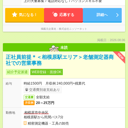
上の大量募集
/
電話対応なし
/
パソコンスキル不要
気になる！
応募する
詳細へ
掲載元企業名
株式会社ニッソーネット
掲載日：2026.08.06
未読
NEW
正社員前提＊＜相模原駅エリア＞老舗測定器商
社での営業事務
紹介予定派遣
WEB登録・面接OK
時給1500円 月収例 240,000円+残業代
給与
交通費別途支給あり
全額支給
交通費
20～25万円
月収例
相模原市中央区
勤務地
相模原駅から民間バス7分
精密測定機器・工具の卸売