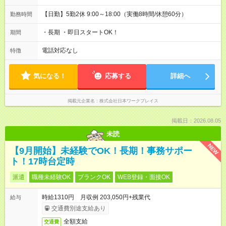
【日勤】5勤2休 9:00～18:00（実働8時間/休憩60分）
勤務時間
・長期 ・即日スタートOK！
期間
電話対応なし
特徴
気になる！
応募する
詳細へ
掲載元企業名
株式会社日本ワークプレイス
掲載日：2026.08.05
未読
NEW
【9月開始】未経験でOK！長期！事務サポー
ト！17時台定時
派遣
職種未経験OK
ブランクOK
WEB登録・面接OK
時給1310円 月収例 203,050円+残業代
給与
交通費別途支給あり
全額支給
交通費