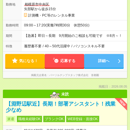
相模原市中央区
勤務地
矢部駅から徒歩15分
計測機・PC等のレンタル事業
09:00～17:20(実働7時間30分 休憩50分)
勤務時間
【急募】即日～長期 9月開始のご相談も可能です ※8月～！
期間
履歴書不要
/
40～50代活躍中
/
パソコンスキル不要
特徴
気になる！
応募する
詳細へ
掲載元企業名
パーソルテンプスタッフ株式会社 首都圏
掲載日：2026.08.05
未読
NEW
【淵野辺駅近】長期！部署アシスタント！残業
少なめ
派遣
職種未経験OK
ブランクOK
WEB登録・面接OK