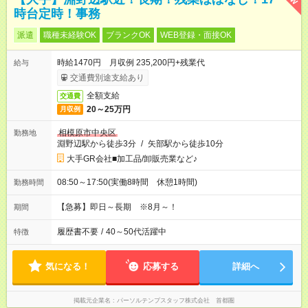
時台定時！事務
派遣
職種未経験OK
ブランクOK
WEB登録・面接OK
時給1470円 月収例 235,200円+残業代
給与
交通費別途支給あり
全額支給
交通費
20～25万円
月収例
相模原市中央区
勤務地
淵野辺駅から徒歩3分
/
矢部駅から徒歩10分
大手GR会社■加工品/卸販売業など♪
08:50～17:50(実働8時間 休憩1時間)
勤務時間
【急募】即日～長期 ※8月～！
期間
履歴書不要
/
40～50代活躍中
特徴
気になる！
応募する
詳細へ
掲載元企業名
パーソルテンプスタッフ株式会社 首都圏