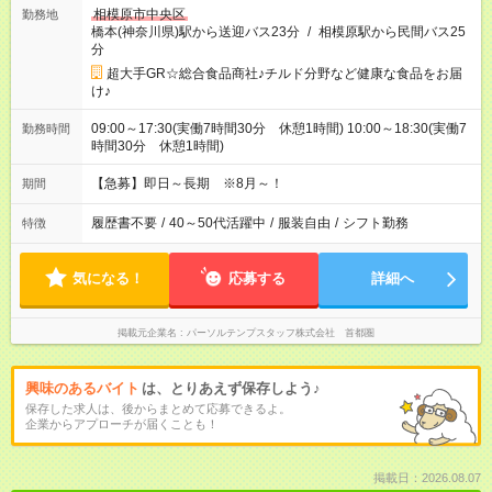
相模原市中央区
勤務地
橋本(神奈川県)駅から送迎バス23分
/
相模原駅から民間バス25
分
超大手GR☆総合食品商社♪チルド分野など健康な食品をお届
け♪
09:00～17:30(実働7時間30分 休憩1時間) 10:00～18:30(実働7
勤務時間
時間30分 休憩1時間)
【急募】即日～長期 ※8月～！
期間
履歴書不要
/
40～50代活躍中
/
服装自由
/
シフト勤務
特徴
気になる！
応募する
詳細へ
掲載元企業名
パーソルテンプスタッフ株式会社 首都圏
興味のあるバイト
は、とりあえず保存しよう♪
保存した求人は、後からまとめて応募できるよ。
企業からアプローチが届くことも！
掲載日：2026.08.07