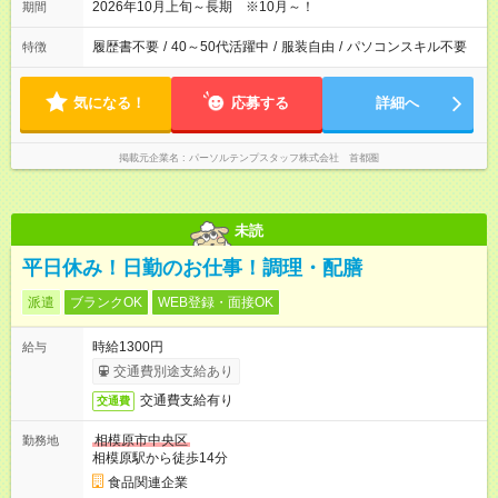
2026年10月上旬～長期 ※10月～！
期間
履歴書不要
/
40～50代活躍中
/
服装自由
/
パソコンスキル不要
特徴
気になる！
応募する
詳細へ
掲載元企業名
パーソルテンプスタッフ株式会社 首都圏
未読
平日休み！日勤のお仕事！調理・配膳
派遣
ブランクOK
WEB登録・面接OK
時給1300円
給与
交通費別途支給あり
交通費支給有り
交通費
相模原市中央区
勤務地
相模原駅から徒歩14分
食品関連企業