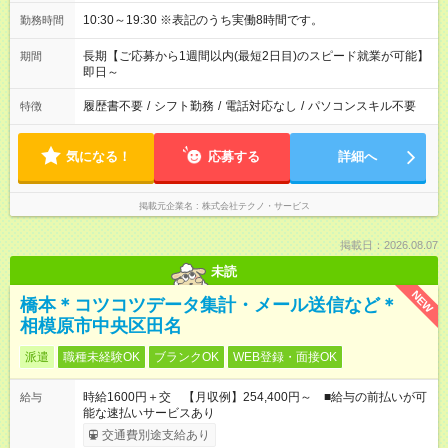
10:30～19:30 ※表記のうち実働8時間です。
勤務時間
長期【ご応募から1週間以内(最短2日目)のスピード就業が可能】
期間
即日～
履歴書不要
/
シフト勤務
/
電話対応なし
/
パソコンスキル不要
特徴
気になる！
応募する
詳細へ
掲載元企業名
株式会社テクノ・サービス
掲載日：2026.08.07
未読
NEW
橋本＊コツコツデータ集計・メール送信など＊
相模原市中央区田名
派遣
職種未経験OK
ブランクOK
WEB登録・面接OK
時給1600円＋交 【月収例】254,400円～ ■給与の前払いが可
給与
能な速払いサービスあり
交通費別途支給あり