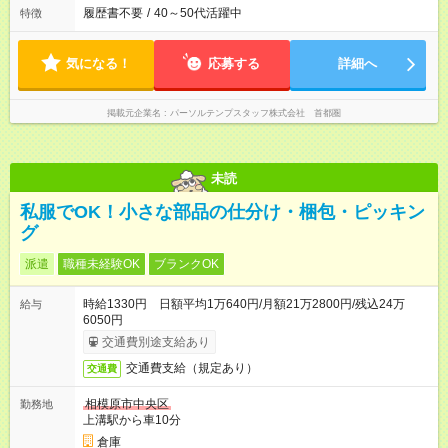
履歴書不要
/
40～50代活躍中
特徴
気になる！
応募する
詳細へ
掲載元企業名
パーソルテンプスタッフ株式会社 首都圏
未読
私服でOK！小さな部品の仕分け・梱包・ピッキン
グ
派遣
職種未経験OK
ブランクOK
時給1330円 日額平均1万640円/月額21万2800円/残込24万
給与
6050円
交通費別途支給あり
交通費支給（規定あり）
交通費
相模原市中央区
勤務地
上溝駅から車10分
倉庫