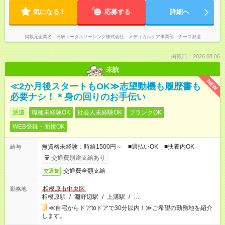
気になる！
応募する
詳細へ
掲載元企業名
日研トータルソーシング株式会社 メディカルケア事業部 ナース派遣
掲載日：2026.08.06
未読
NEW
≪2か月後スタートもOK≫志望動機も履歴書も
必要ナシ！＊身の回りのお手伝い
派遣
職種未経験OK
社会人未経験OK
ブランクOK
WEB登録・面接OK
無資格未経験：時給1500円～ ■週払いOK ■扶養内OK
給与
交通費別途支給あり
交通費全額支給
交通費
相模原市中央区
勤務地
相模原駅
/
淵野辺駅
/
上溝駅
/
…
≪自宅からドアtoドアで30分以内！≫ご希望の勤務地を紹介
します。