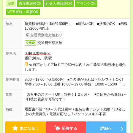
派遣
職種未経験OK
社会人未経験OK
ブランクOK
WEB登録・面接OK
無資格未経験：時給1500円～ ■週払いOK ■扶養内OK ■日収
給与
1万2000円以上
交通費別途支給あり
交通費全額支給
交通費
相模原市中央区
勤務地
番田(神奈川県)駅
≪自宅からドアtoドアで30分以内！≫ご希望の勤務地を紹介
します。
9:00～18:00（休憩60分） ■ご希望があれば下記シフトもOK！
勤務時間
早番 7:00～16:00 遅番 10:00～19:00 時短 10:00～15:00 「家
族と休みを合わせたい」 「余裕を持って夕飯の準備がしたい」
「できれば残業はしたくない」 など、ご希望を教えてください
【8月中のスタートOK！急募！】2カ月～ ■ご応募から最短2～
期間
ね。 ※Wワーク希望の方へ 今ご覧のお仕事で希望する勤務時間
3日後に就業が可能です！
と、もう1つのお仕事の勤務時間。 合計で週40時間を超える場
合は応募できません。
履歴書不要
/
40～50代活躍中
/
服装自由
/
シフト勤務
/
10名以
特徴
上の大量募集
/
電話対応なし
/
パソコンスキル不要
気になる！
応募する
詳細へ