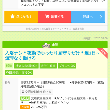
服装自由
/
シフト勤務
/
10名以上の大量募集
/
電話対応なし
/
パ
ソコンスキル不要
気になる！
応募する
詳細へ
掲載元企業名
株式会社ネオキャリア ナイス！介護事業部
掲載日：2026.08.06
未読
NEW
入浴ナシ＊夜勤でゆったり見守りだけ＊週1日～
無理なく働ける
派遣
社会人未経験OK
大学生歓迎
ブランクOK
WEB登録・面接OK
日収3.2万円～（日勤時給1800円） ■月収例25.9万円～（夜勤
給与
月8回勤務の場合）
交通費別途支給あり
交通費全額支給 ■ガソリン代も全額支給（規定あ
交通費
り） ■無料駐車場もご相談ください
20～25万円
月収例