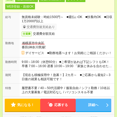
WEB登録・面接OK
無資格未経験：時給1500円～ ■週払いOK ■扶養内OK ■日収
給与
1万2000円以上
交通費別途支給あり
交通費全額支給
交通費
相模原市中央区
勤務地
番田(神奈川県)駅
デイサービス ■勤務地選べます！お気軽にご相談ください！
9:00～18:00（休憩60分） ■ご希望があれば下記シフトもOK！
勤務時間
早番 7:00～16:00 遅番 10:00～19:00 「家族と休みを合わせた
い」 「余裕を持って夕飯の準備がしたい」 「できれば残業はし
たくない」 など、ご希望を教えてくださいね。 ※Wワーク希望
【現在も積極採用中！急募！】2カ月～ ■ご応募から最短2～3
期間
の方へ 今ご覧のお仕事で希望する勤務時間と、もう1つのお仕事
日後の就業も相談可能です！
の勤務時間。 合計で週40時間を超える場合は応募できません。
履歴書不要
/
40～50代活躍中
/
服装自由
/
シフト勤務
/
10名以
特徴
上の大量募集
/
電話対応なし
/
パソコンスキル不要
気になる！
応募する
詳細へ