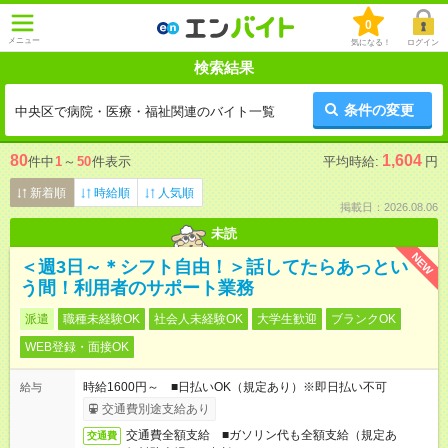
0
メニュー
気になる！
ログイン
検索結果
条件の変更
中央区で病院・医療・福祉関連のバイト一覧
80
1,604
件中
1
～
50
件表示
平均時給:
円
新着順
時給順
人気順
掲載日：2026.08.06
未読
NEW
＜週3日～＊シフト自由！＞話してたらあっとい
う間！利用者のサポート業務
派遣
職種未経験OK
社会人未経験OK
大学生歓迎
ブランクOK
WEB登録・面接OK
時給1600円～ ■日払いOK（規定あり）※即日払い不可
給与
交通費別途支給あり
交通費全額支給 ■ガソリン代も全額支給（規定あ
交通費