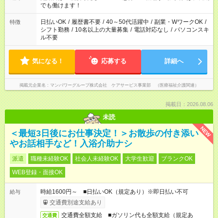
週20時間以上勤務は社会保険への加入対象となります ※労働者
でも働けます！
派遣法（日雇い派遣の原則禁止）により、短時間・短期間の就
業はご案内が難しい場合があります
日払いOK
/
履歴書不要
/
40～50代活躍中
/
副業・WワークOK
/
特徴
シフト勤務
/
10名以上の大量募集
/
電話対応なし
/
パソコンスキ
ル不要
気になる！
応募する
詳細へ
掲載元企業名
マンパワーグループ株式会社 ケアサービス事業部 （医療福祉介護関連）
掲載日：2026.08.06
未読
NEW
＜最短3日後にお仕事決定！＞お散歩の付き添い
やお話相手など！入浴介助ナシ
派遣
職種未経験OK
社会人未経験OK
大学生歓迎
ブランクOK
WEB登録・面接OK
時給1600円～ ■日払いOK（規定あり）※即日払い不可
給与
交通費別途支給あり
交通費全額支給 ■ガソリン代も全額支給（規定あ
交通費