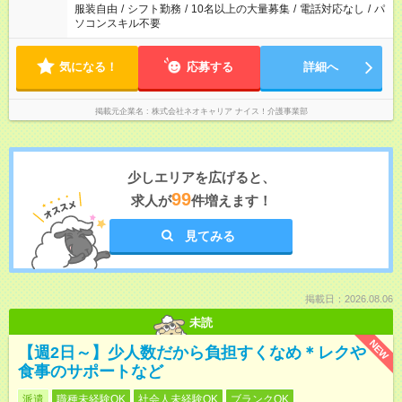
服装自由
/
シフト勤務
/
10名以上の大量募集
/
電話対応なし
/
パ
ソコンスキル不要
気になる！
応募する
詳細へ
掲載元企業名
株式会社ネオキャリア ナイス！介護事業部
少しエリアを広げると、
99
求人が
件増えます！
見てみる
掲載日：2026.08.06
未読
NEW
【週2日～】少人数だから負担すくなめ＊レクや
食事のサポートなど
派遣
職種未経験OK
社会人未経験OK
ブランクOK