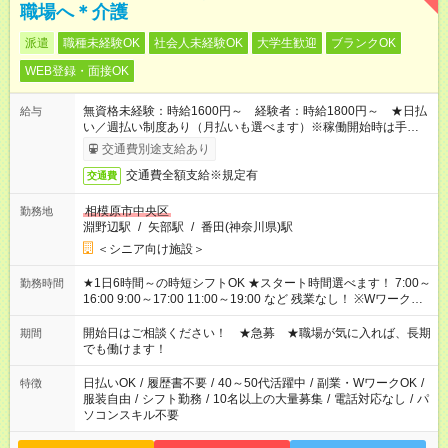
職場へ＊介護
派遣
職種未経験OK
社会人未経験OK
大学生歓迎
ブランクOK
WEB登録・面接OK
無資格未経験：時給1600円～ 経験者：時給1800円～ ★日払
給与
い／週払い制度あり（月払いも選べます）※稼働開始時は手続き
完了次第のお支払いとなります。
交通費別途支給あり
交通費全額支給※規定有
交通費
相模原市中央区
勤務地
淵野辺駅
/
矢部駅
/
番田(神奈川県)駅
＜シニア向け施設＞
★1日6時間～の時短シフトOK ★スタート時間選べます！ 7:00～
勤務時間
16:00 9:00～17:00 11:00～19:00 など 残業なし！ ※Wワークの
場合、他のお仕事と合わせ週40時間超の就業はご案内できませ
ん ※法令に基づき、週20時間以上勤務は社会保険への加入対象
開始日はご相談ください！ ★急募 ★職場が気に入れば、長期
期間
となります ※労働者派遣法（日雇い派遣の原則禁止）により、
でも働けます！
短時間・短期間の就業はご案内が難しい場合があります
日払いOK
/
履歴書不要
/
40～50代活躍中
/
副業・WワークOK
/
特徴
服装自由
/
シフト勤務
/
10名以上の大量募集
/
電話対応なし
/
パ
ソコンスキル不要