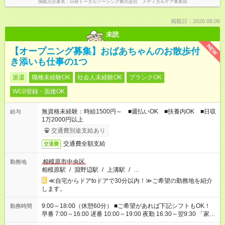
掲載元企業名
日研トータルソーシング株式会社 メディカルケア事業部
掲載日：2026.08.06
未読
NEW
【オープニング募集】おばあちゃんのお散歩付
き添いも仕事の1つ
派遣
職種未経験OK
社会人未経験OK
ブランクOK
WEB登録・面接OK
無資格未経験：時給1500円～ ■週払いOK ■扶養内OK ■日収
給与
1万2000円以上
交通費別途支給あり
交通費全額支給
交通費
相模原市中央区
勤務地
相模原駅
/
淵野辺駅
/
上溝駅
/
…
≪自宅からドアtoドアで30分以内！≫ご希望の勤務地を紹介
します。
9:00～18:00（休憩60分） ■ご希望があれば下記シフトもOK！
勤務時間
早番 7:00～16:00 遅番 10:00～19:00 夜勤 16:30～翌9:30 「家族
と休みを合わせたい」 「余裕を持って夕飯の準備がしたい」