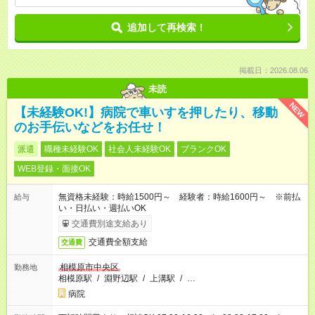
追加して再検索！
掲載日：2026.08.06
未読
NEW
【未経験OK!】病院で車いすを押したり、移動
のお手伝いなどをお任せ！
派遣
職種未経験OK
社会人未経験OK
ブランクOK
WEB登録・面接OK
無資格未経験：時給1500円～ 経験者：時給1600円～ ※前払
給与
い・日払い・週払いOK
交通費別途支給あり
交通費全額支給
交通費
相模原市中央区
勤務地
相模原駅
/
淵野辺駅
/
上溝駅
/
…
病院