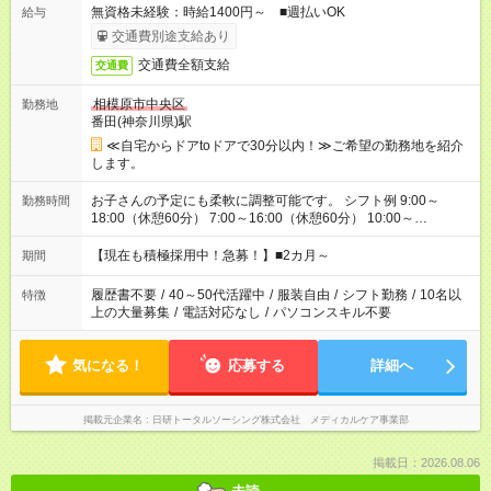
無資格未経験：時給1400円～ ■週払いOK
給与
交通費別途支給あり
交通費全額支給
交通費
相模原市中央区
勤務地
番田(神奈川県)駅
≪自宅からドアtoドアで30分以内！≫ご希望の勤務地を紹介
します。
お子さんの予定にも柔軟に調整可能です。 シフト例 9:00～
勤務時間
18:00（休憩60分） 7:00～16:00（休憩60分） 10:00～
19:00（休憩60分） ※Wワーク希望の方へ 今ご覧のお仕事で希
望する勤務時間と、もう1つのお仕事の勤務時間の合計が 週40
【現在も積極採用中！急募！】■2カ月～
期間
時間を超えなければOKです。
履歴書不要
/
40～50代活躍中
/
服装自由
/
シフト勤務
/
10名以
特徴
上の大量募集
/
電話対応なし
/
パソコンスキル不要
気になる！
応募する
詳細へ
掲載元企業名
日研トータルソーシング株式会社 メディカルケア事業部
掲載日：2026.08.06