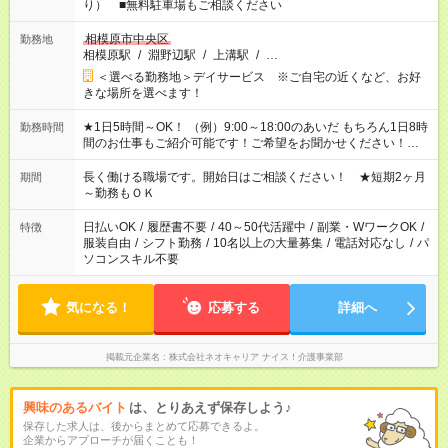
り） ■無料駐車場もご相談ください
相模原市中央区
勤務地
相模原駅
/
淵野辺駅
/
上溝駅
/
…
＜選べる勤務地＞デイサービス ※ご自宅の近くなど、お好
きな場所を選べます！
★1日5時間～OK！ （例）9:00～18:00のあいだ もちろん1日8時
勤務時間
間のお仕事もご紹介可能です！ご希望をお聞かせください！★家
庭の都合でお休みが必要な場合も遠慮なくご相談ください。 ※
週最低15時間以上の勤務が必要です
長く働ける職場です。開始日はご相談ください！ ★短期2ヶ月
期間
～勤務もＯＫ
日払いOK
/
履歴書不要
/
40～50代活躍中
/
副業・WワークOK
/
特徴
服装自由
/
シフト勤務
/
10名以上の大量募集
/
電話対応なし
/
パ
ソコンスキル不要
気になる！
応募する
詳細へ
掲載元企業名
株式会社ネオキャリア ナイス！介護事業部
興味のあるバイト
は、とりあえず保存しよう♪
保存した求人は、後からまとめて応募できるよ。
企業からアプローチが届くことも！