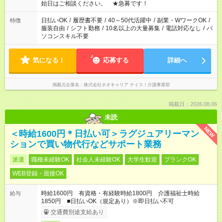
なります。★家庭の都合でお休みが必要な場合も遠慮なくご相談
始日はご相談ください。 ★急募です！
ください。
日払いOK
/
履歴書不要
/
40～50代活躍中
/
副業・WワークOK
/
特徴
服装自由
/
シフト勤務
/
10名以上の大量募集
/
電話対応なし
/
パ
ソコンスキル不要
気になる！
応募する
詳細へ
掲載元企業名
株式会社ネオキャリア ナイス！介護事業部
掲載日：2026.08.06
未読
NEW
＜時給1600円＊日払い可＞ラグジュアリーマン
ションで買い物代行などサポート業務
派遣
職種未経験OK
社会人未経験OK
大学生歓迎
ブランクOK
WEB登録・面接OK
時給1600円 有資格・有経験時給1800円 介護福祉士時給
給与
1850円 ■日払いOK（規定あり）※即日払い不可
交通費別途支給あり