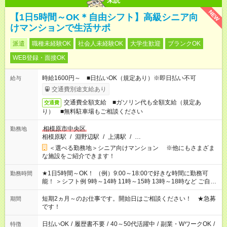
未読
NEW
【1日5時間～OK＊自由シフト】高級シニア向
けマンションで生活サポ
派遣
職種未経験OK
社会人未経験OK
大学生歓迎
ブランクOK
WEB登録・面接OK
時給1600円～ ■日払いOK（規定あり）※即日払い不可
給与
交通費別途支給あり
交通費全額支給 ■ガソリン代も全額支給（規定あ
交通費
り） ■無料駐車場もご相談ください
相模原市中央区
勤務地
相模原駅
/
淵野辺駅
/
上溝駅
/
…
＜選べる勤務地＞シニア向けマンション ※他にもさまざま
な施設をご紹介できます！
★1日5時間～OK！ （例）9:00～18:00で好きな時間に勤務可
勤務時間
能！ ＞シフト例 9時～14時 11時～15時 13時～18時など ご自身
のご都合に合わせて勤務時間をご相談ください！ ★家庭の都合
でお休みや時間の調整が必要な場合も遠慮なくご相談くださ
短期2ヵ月～のお仕事です。開始日はご相談ください！ ★急募
期間
い。
です！
日払いOK
/
履歴書不要
/
40～50代活躍中
/
副業・WワークOK
/
特徴