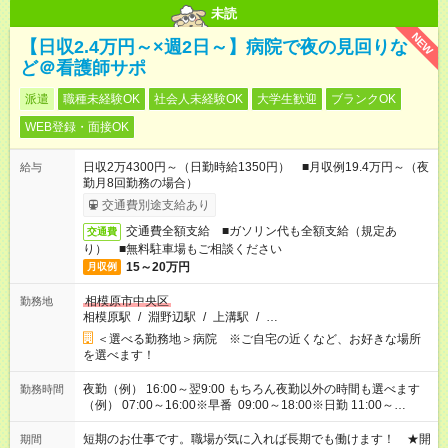
未読
NEW
【日収2.4万円～×週2日～】病院で夜の見回りな
ど＠看護師サポ
派遣
職種未経験OK
社会人未経験OK
大学生歓迎
ブランクOK
WEB登録・面接OK
日収2万4300円～（日勤時給1350円） ■月収例19.4万円～（夜
給与
勤月8回勤務の場合）
交通費別途支給あり
交通費全額支給 ■ガソリン代も全額支給（規定あ
交通費
り） ■無料駐車場もご相談ください
15～20万円
月収例
相模原市中央区
勤務地
相模原駅
/
淵野辺駅
/
上溝駅
/
…
＜選べる勤務地＞病院 ※ご自宅の近くなど、お好きな場所
を選べます！
夜勤（例） 16:00～翌9:00 もちろん夜勤以外の時間も選べます
勤務時間
（例） 07:00～16:00※早番 09:00～18:00※日勤 11:00～
20:00※遅番 ※時間は、固定・選べる施設もあるので、ご希望が
あれば調整できます！ ※シフト制。勤務地により実働時間が異
短期のお仕事です。職場が気に入れば長期でも働けます！ ★開
期間