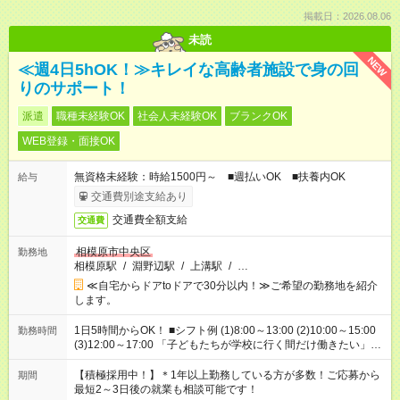
掲載日：2026.08.06
未読
NEW
≪週4日5hOK！≫キレイな高齢者施設で身の回
りのサポート！
派遣
職種未経験OK
社会人未経験OK
ブランクOK
WEB登録・面接OK
無資格未経験：時給1500円～ ■週払いOK ■扶養内OK
給与
交通費別途支給あり
交通費全額支給
交通費
相模原市中央区
勤務地
相模原駅
/
淵野辺駅
/
上溝駅
/
…
≪自宅からドアtoドアで30分以内！≫ご希望の勤務地を紹介
します。
1日5時間からOK！ ■シフト例 (1)8:00～13:00 (2)10:00～15:00
勤務時間
(3)12:00～17:00 「子どもたちが学校に行く間だけ働きたい」
「余裕を持って夕飯の準備がしたい」 「午前中は働いて、午後
はプライベートの時間にしたい」 など、ご希望を教えてくださ
【積極採用中！】＊1年以上勤務している方が多数！ご応募から
期間
いね。 ※Wワーク希望の方へ 今ご覧のお仕事で希望する勤務時
最短2～3日後の就業も相談可能です！