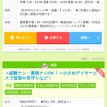
早番 7:00～16:00 遅番 10:00～19:00 夜勤 16:30～翌9:30 「家族
と休みを合わせたい」 「余裕を持って夕飯の準備がしたい」
「できれば残業はしたくない」 など、ご希望を教えてください
【8月中のスタートOK！急募！】2カ月～ ■ご応募から最短2～
期間
ね。 ※Wワーク希望の方へ 今ご覧のお仕事で希望する勤務時間
3日後に就業が可能です！
と、もう1つのお仕事の勤務時間。 合計で週40時間を超える場
合は応募できません。
履歴書不要
/
40～50代活躍中
/
服装自由
/
シフト勤務
/
10名以
特徴
上の大量募集
/
電話対応なし
/
パソコンスキル不要
気になる！
応募する
詳細へ
掲載元企業名
日研トータルソーシング株式会社 メディカルケア事業部
掲載日：2026.08.06
未読
NEW
＜経験ナシ・資格ナシOK！＞小さめデイサービ
スで送迎や見守りなど！
派遣
職種未経験OK
社会人未経験OK
大学生歓迎
ブランクOK
WEB登録・面接OK
時給1600円～ ■日払いOK（規定あり）
給与