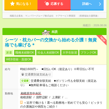
気になる！
応募する
詳細へ
掲載元企業名
マンパワーグループ株式会社 ケアサービス事業部 （医療福祉介護関連）
掲載日：2026.08.06
未読
NEW
シーツ・枕カバーの交換から始める介護！無資
格でも稼げる＊
派遣
職種未経験OK
社会人未経験OK
大学生歓迎
ブランクOK
WEB登録・面接OK
時給1600円～ ■日払いOK（規定あり）※即日払い不可
給与
交通費別途支給あり
交通費全額支給 ■ガソリン代も全額支給（規定あ
交通費
り） ■無料駐車場もご相談ください
相模原市中央区
勤務地
相模原駅
/
淵野辺駅
/
上溝駅
/
…
＜近所で働ける！選べる勤務地＞初めてでも安心！ピッタリ
の介護施設や病院をご紹介！