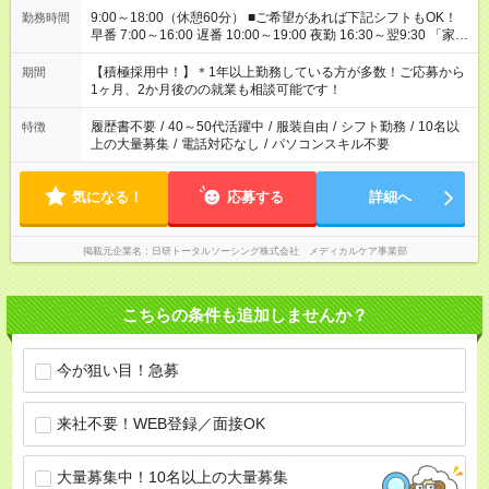
9:00～18:00（休憩60分） ■ご希望があれば下記シフトもOK！
勤務時間
早番 7:00～16:00 遅番 10:00～19:00 夜勤 16:30～翌9:30 「家族
と休みを合わせたい」 「余裕を持って夕飯の準備がしたい」
「できれば残業はしたくない」 など、ご希望を教えてください
【積極採用中！】＊1年以上勤務している方が多数！ご応募から
期間
ね。 ※Wワーク希望の方へ 今ご覧のお仕事で希望する勤務時間
1ヶ月、2か月後のの就業も相談可能です！
と、もう1つのお仕事の勤務時間が 合計で週40時間を超える場
合は応募できません。
履歴書不要
/
40～50代活躍中
/
服装自由
/
シフト勤務
/
10名以
特徴
上の大量募集
/
電話対応なし
/
パソコンスキル不要
気になる！
応募する
詳細へ
掲載元企業名
日研トータルソーシング株式会社 メディカルケア事業部
こちらの条件も追加しませんか？
今が狙い目！急募
来社不要！WEB登録／面接OK
大量募集中！10名以上の大量募集