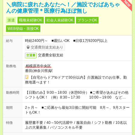
NEW
＼病院に疲れたあなたへ！／施設でおばあちゃ
んの健康管理＊医療行為ほぼ無し
派遣
職種未経験OK
社会人未経験OK
ブランクOK
WEB登録・面接OK
時給2400円～ ■週払いOK ■日収1万9200円以上
給与
交通費別途支給あり
交通費全額支給
交通費
相模原市中央区
勤務地
番田(神奈川県)駅
【自宅からドアtoドアで30分以内】介護施設でのお仕事。勤
務地選べます！
【日勤のみ】9:00～18:00（休憩60分） ■ご希望があればその他
勤務時間
シフトもOK！ （例）8:30～17:30 10:00～19:00 など
「家族とお休みを合わせたい」 「できれば残業はしたくない」
など、あなたのご希望に沿ったお仕事をご紹介します！ ※Wワ
2ヶ月～ ■ご応募から最短3日後に開始可能 8月～、9月スター
期間
ーク希望の方へ 今ご覧のお仕事で希望する勤務時間と、もう1つ
トもOK！
のお仕事の勤務時間。 合計で週40時間を超える場合は応募でき
ません
履歴書不要
/
40～50代活躍中
/
服装自由
/
シフト勤務
/
10名以
特徴
上の大量募集
/
パソコンスキル不要