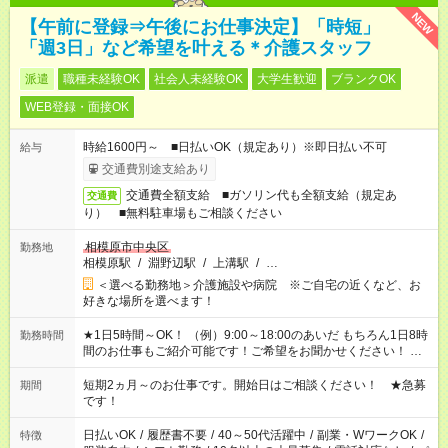
NEW
【午前に登録⇒午後にお仕事決定】「時短」
「週3日」など希望を叶える＊介護スタッフ
派遣
職種未経験OK
社会人未経験OK
大学生歓迎
ブランクOK
WEB登録・面接OK
時給1600円～ ■日払いOK（規定あり）※即日払い不可
給与
交通費別途支給あり
交通費全額支給 ■ガソリン代も全額支給（規定あ
交通費
り） ■無料駐車場もご相談ください
相模原市中央区
勤務地
相模原駅
/
淵野辺駅
/
上溝駅
/
…
＜選べる勤務地＞介護施設や病院 ※ご自宅の近くなど、お
好きな場所を選べます！
★1日5時間～OK！ （例）9:00～18:00のあいだ もちろん1日8時
勤務時間
間のお仕事もご紹介可能です！ご希望をお聞かせください！ ※
週最低15時間以上の勤務が必要です
短期2ヵ月～のお仕事です。開始日はご相談ください！ ★急募
期間
です！
日払いOK
/
履歴書不要
/
40～50代活躍中
/
副業・WワークOK
/
特徴