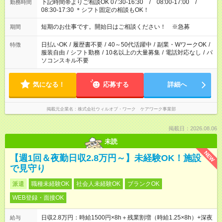
下記時間帯よりご相談OK 07:30-16:30 / 08:00-17:00 /
勤務時間
08:30-17:30 ＊シフト固定の相談もOK！
短期のお仕事です。開始日はご相談ください！ ※急募
期間
日払いOK
/
履歴書不要
/
40～50代活躍中
/
副業・WワークOK
/
特徴
服装自由
/
シフト勤務
/
10名以上の大量募集
/
電話対応なし
/
パ
ソコンスキル不要
気になる！
応募する
詳細へ
掲載元企業名
株式会社ウィルオブ・ワーク ケアワーク事業部
掲載日：2026.08.06
未読
NEW
【週1回＆夜勤日収2.8万円～】未経験OK！施設
で見守り
派遣
職種未経験OK
社会人未経験OK
ブランクOK
WEB登録・面接OK
日収2.8万円：時給1500円×8h＋残業割増（時給1.25×8h）+深夜
給与