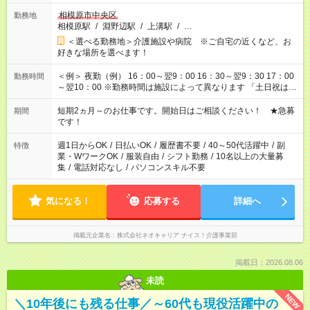
相模原市中央区
勤務地
相模原駅
/
淵野辺駅
/
上溝駅
/
…
＜選べる勤務地＞介護施設や病院 ※ご自宅の近くなど、お
好きな場所を選べます！
＜例＞ 夜勤（例） 16：00～翌9：00 16：30～翌9：30 17：00
勤務時間
～翌10：00 ※勤務時間は施設によって異なります 「土日祝は休
みたい」 「しっかり稼ぎたい」 「もう少し遅い時間から始めた
い」など ご希望にあったお仕事をご案内いたします。 ※未経験
短期2ヵ月～のお仕事です。開始日はご相談ください！ ★急募
期間
の方の場合は1～2ヶ月間は日中での仕事を経験いただき、 お
です！
仕事に慣れてからの夜勤になります。 ★家庭の都合でお休みが
必要な場合も遠慮なくご相談ください。
週1日からOK
/
日払いOK
/
履歴書不要
/
40～50代活躍中
/
副
特徴
業・WワークOK
/
服装自由
/
シフト勤務
/
10名以上の大量募
集
/
電話対応なし
/
パソコンスキル不要
気になる！
応募する
詳細へ
掲載元企業名
株式会社ネオキャリア ナイス！介護事業部
掲載日：2026.08.06
未読
NEW
＼10年後にも残る仕事／～60代も現役活躍中の