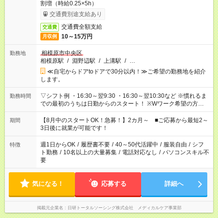
割増（時給0.25×5h）
交通費別途支給あり
交通費全額支給
交通費
10～15万円
月収例
相模原市中央区
勤務地
相模原駅
/
淵野辺駅
/
上溝駅
/
…
≪自宅からドアtoドアで30分以内！≫ご希望の勤務地を紹介
します。
▽シフト例 ・16:30～翌9:30 ・16:30～翌10:30など ※慣れるま
勤務時間
での最初のうちは日勤からのスタート！ ※Wワーク希望の方へ
今ご覧のお仕事で希望する勤務時間と、もう1つのお仕事の勤務
時間。 合計で週40時間を超える場合は応募できません。
【8月中のスタートOK！急募！】2カ月～ ■ご応募から最短2～
期間
3日後に就業が可能です！
週1日からOK
/
履歴書不要
/
40～50代活躍中
/
服装自由
/
シフ
特徴
ト勤務
/
10名以上の大量募集
/
電話対応なし
/
パソコンスキル不
要
気になる！
応募する
詳細へ
掲載元企業名
日研トータルソーシング株式会社 メディカルケア事業部