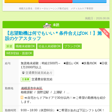
掲載元企業名
日研トータルソーシング株式会社 メディカルケア事業部
掲載日：2026.08.06
未読
NEW
【志望動機は何でもいい＊条件合えばOK！】施
設のケアスタッフ
派遣
職種未経験OK
社会人未経験OK
ブランクOK
WEB登録・面接OK
無資格未経験：時給1500円～ ■週払いOK ■扶養内OK ■日収
給与
1万2000円以上
交通費別途支給あり
交通費全額支給
交通費
相模原市中央区
勤務地
相模原駅
/
淵野辺駅
/
上溝駅
/
…
≪自宅からドアtoドアで30分以内！≫ご希望の勤務地を紹介
します。
9:00～18:00（休憩60分） ■ご希望があれば下記シフトもOK！
勤務時間