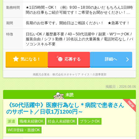
★1日5時間～OK！ （例）9:00～18:00のあいだ もちろん1日8時
勤務時間
間のお仕事もご紹介可能です！ご希望をお聞かせください！★家
庭の都合でお休みが必要な場合も遠慮なくご相談ください。 ※
週最低15時間以上の勤務が必要です
長期のお仕事です。開始日はご相談ください！ ★急募です！
期間
日払いOK
/
履歴書不要
/
40～50代活躍中
/
副業・WワークOK
/
特徴
服装自由
/
シフト勤務
/
10名以上の大量募集
/
電話対応なし
/
パ
ソコンスキル不要
気になる！
応募する
詳細へ
掲載元企業名
株式会社ネオキャリア ナイス！介護事業部
掲載日：2026.08.06
未読
NEW
《50代活躍中》医療行為なし＊病院で患者さん
のサポート／日収1万1200円～
派遣
職種未経験OK
社会人未経験OK
ブランクOK
WEB登録・面接OK