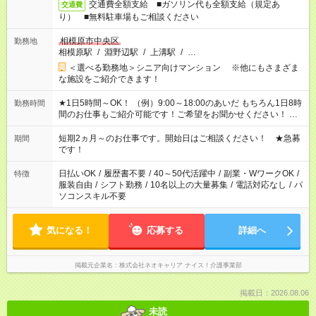
交通費全額支給 ■ガソリン代も全額支給（規定あ
交通費
り） ■無料駐車場もご相談ください
相模原市中央区
勤務地
相模原駅
/
淵野辺駅
/
上溝駅
/
…
＜選べる勤務地＞シニア向けマンション ※他にもさまざま
な施設をご紹介できます！
★1日5時間～OK！ （例）9:00～18:00のあいだ もちろん1日8時
勤務時間
間のお仕事もご紹介可能です！ご希望をお聞かせください！ ★
家庭の都合でお休みが必要な場合も遠慮なくご相談ください。
※週最低15時間以上の勤務が必要です
短期2ヵ月～のお仕事です。開始日はご相談ください！ ★急募
期間
です！
日払いOK
/
履歴書不要
/
40～50代活躍中
/
副業・WワークOK
/
特徴
服装自由
/
シフト勤務
/
10名以上の大量募集
/
電話対応なし
/
パ
ソコンスキル不要
気になる！
応募する
詳細へ
掲載元企業名
株式会社ネオキャリア ナイス！介護事業部
掲載日：2026.08.06
未読