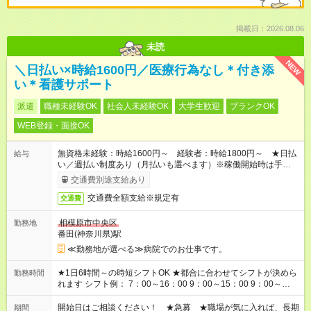
掲載日：2026.08.06
未読
NEW
＼日払い×時給1600円／医療行為なし＊付き添
い＊看護サポート
派遣
職種未経験OK
社会人未経験OK
大学生歓迎
ブランクOK
WEB登録・面接OK
無資格未経験：時給1600円～ 経験者：時給1800円～ ★日払
給与
い／週払い制度あり（月払いも選べます）※稼働開始時は手続き
完了次第のお支払いとなります。
交通費別途支給あり
交通費全額支給※規定有
交通費
相模原市中央区
勤務地
番田(神奈川県)駅
≪勤務地が選べる≫病院でのお仕事です。
★1日6時間～の時短シフトOK ★都合に合わせてシフトが決めら
勤務時間
れます シフト例： 7：00～16：00 9：00～15：00 9：00～
18：00 11：00～20：00 など ※Wワークの場合、他のお仕事と
合わせ週40時間超の就業はご案内できません ※法令に基づき、
開始日はご相談ください！ ★急募 ★職場が気に入れば、長期
期間