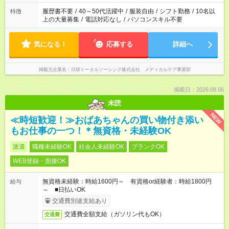
間と、もう1つのお仕事の勤務時間が 合計で週40時間を超える
場合は応募できません。
履歴書不要
/
40～50代活躍中
/
服装自由
/
シフト勤務
/
10名以
特徴
上の大量募集
/
電話対応なし
/
パソコンスキル不要
気になる！
応募する
詳細へ
掲載元企業名
日研トータルソーシング株式会社 メディカルケア事業部
掲載日：2026.08.06
未読
NEW
≪時短歓迎！≫おばあちゃんの買い物付き添い
もお仕事の一つ！＊無資格・未経験OK
派遣
職種未経験OK
社会人未経験OK
ブランクOK
WEB登録・面接OK
無資格未経験：時給1600円～ 有資格or経験者：時給1800円
給与
～ ■日払いOK
交通費別途支給あり
交通費全額支給（ガソリン代もOK）
交通費