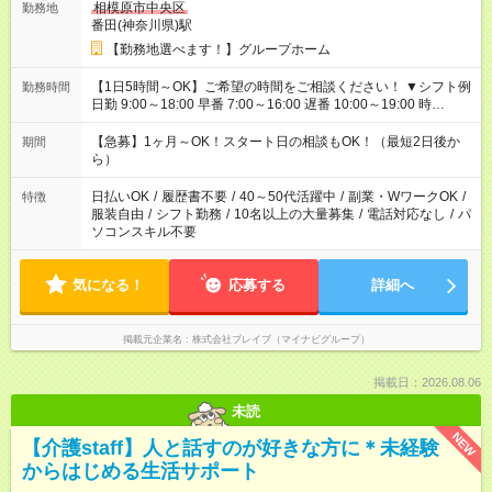
相模原市中央区
勤務地
番田(神奈川県)駅
【勤務地選べます！】グループホーム
【1日5時間～OK】ご希望の時間をご相談ください！ ▼シフト例
勤務時間
日勤 9:00～18:00 早番 7:00～16:00 遅番 10:00～19:00 時
短 10:00～15:00 上記はあくまで一例です。 「夕方までには帰宅
しておきたい」 「朝はゆっくりのスタートがいい」 「お昼の時
【急募】1ヶ月～OK！スタート日の相談もOK！（最短2日後か
期間
間を有効に使いたい」 など、ご希望があれば教えてください
ら）
ね。
日払いOK
/
履歴書不要
/
40～50代活躍中
/
副業・WワークOK
/
特徴
服装自由
/
シフト勤務
/
10名以上の大量募集
/
電話対応なし
/
パ
ソコンスキル不要
気になる！
応募する
詳細へ
掲載元企業名
株式会社ブレイブ（マイナビグループ）
掲載日：2026.08.06
未読
NEW
【介護staff】人と話すのが好きな方に＊未経験
からはじめる生活サポート