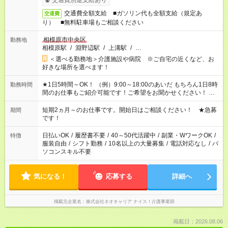
交通費別途支給あり
交通費全額支給 ■ガソリン代も全額支給（規定あ
交通費
り） ■無料駐車場もご相談ください
相模原市中央区
勤務地
相模原駅
/
淵野辺駅
/
上溝駅
/
…
＜選べる勤務地＞介護施設や病院 ※ご自宅の近くなど、お
好きな場所を選べます！
★1日5時間～OK！ （例）9:00～18:00のあいだ もちろん1日8時
勤務時間
間のお仕事もご紹介可能です！ご希望をお聞かせください！ ★
家庭の都合でお休みが必要な場合も遠慮なくご相談ください。
※週最低15時間以上の勤務が必要です
短期2ヵ月～のお仕事です。開始日はご相談ください！ ★急募
期間
です！
日払いOK
/
履歴書不要
/
40～50代活躍中
/
副業・WワークOK
/
特徴
服装自由
/
シフト勤務
/
10名以上の大量募集
/
電話対応なし
/
パ
ソコンスキル不要
気になる！
応募する
詳細へ
掲載元企業名
株式会社ネオキャリア ナイス！介護事業部
掲載日：2026.08.06