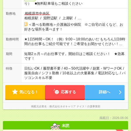
り） ■無料駐車場もご相談ください
相模原市中央区
勤務地
相模原駅
/
淵野辺駅
/
上溝駅
/
…
＜選べる勤務地＞介護施設や病院 ※ご自宅の近くなど、お
好きな場所を選べます！
★1日5時間～OK！ （例）9:00～18:00のあいだ もちろん1日8時
勤務時間
間のお仕事もご紹介可能です！ご希望をお聞かせください！★家
庭の都合でお休みが必要な場合も遠慮なくご相談ください。 ※
週最低15時間以上の勤務が必要です
短期2ヵ月～のお仕事です。開始日はご相談ください！ ★急募
期間
です！
日払いOK
/
履歴書不要
/
40～50代活躍中
/
副業・WワークOK
/
特徴
服装自由
/
シフト勤務
/
10名以上の大量募集
/
電話対応なし
/
パ
ソコンスキル不要
気になる！
応募する
詳細へ
掲載元企業名
株式会社ネオキャリア ナイス！介護事業部
掲載日：2026.08.06
未読