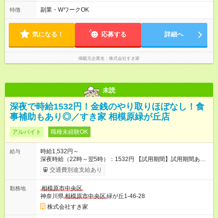
す。 必ず、2名以上での勤務を行いますので、安心して働けま
副業・WワークOK
特徴
す。
気になる！
応募する
詳細へ
掲載元企業名
株式会社すき家
未読
深夜で時給1532円！金銭のやり取りほぼなし！食
事補助もあり◎／すき家 相模原緑が丘店
アルバイト
職種未経験OK
時給1,532円～
給与
深夜時給（22時～翌5時）：1532円 【試用期間】試用期間あり
試用期間の長さ：1ヶ月 雇用形態、給与は本採用時と同じです。
交通費別途支給あり
試用期間の実態は30日（※条件変更なし）ですが、切り上げで
一ヶ月とさせていただきます。 研修制度あり：15時間(研修中も
相模原市中央区
勤務地
同時給）
神奈川県
相模原市中央区
緑が丘1-46-28
株式会社すき家