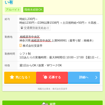
い有
アルバイト
職種未経験OK
時給1,230円～
給与
時給1230円～/22時以降1538円 ＜土日祝時給+50円＞ ※高校生
時給1230円 【試用期間】試用期間あり 試用期間の長さ：12ヶ
交通費別途支給あり
月 雇用形態、給与は本採用時と同じです。 ※最大12ヶ月の間
で、合計30時間の試用期間（研修期間）があります。
相模原市中央区
勤務地
神奈川県
相模原市中央区
上溝968991（最寄り駅：南橋本）
株式会社安楽亭
シフト制
勤務時間
1日あたりの実働時間：最大8時間/日 10:00～17:00 【週1日～/1
日3時間～OK！】 ＊レギュラー勤務ももちろん大歓迎！ 「子ど
ものお迎えまでの時間」 「ランチタイムだけ」 など、家庭の予
週1日からOK / 副業・WワークOK
特徴
定に合わせやすいシフト制！ ※ディナータイムの勤務希望も相
談可能◎
気になる！
応募する
詳細へ
掲載元企業名
株式会社安楽亭
未読