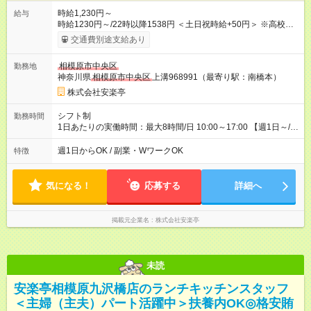
時給1,230円～
給与
時給1230円～/22時以降1538円 ＜土日祝時給+50円＞ ※高校生
時給1230円 【試用期間】試用期間あり 試用期間の長さ：12ヶ
交通費別途支給あり
月 雇用形態、給与は本採用時と同じです。 ※最大12ヶ月の間
で、合計30時間の試用期間（研修期間）があります。
相模原市中央区
勤務地
神奈川県
相模原市中央区
上溝968991（最寄り駅：南橋本）
株式会社安楽亭
シフト制
勤務時間
1日あたりの実働時間：最大8時間/日 10:00～17:00 【週1日～/1
日3時間～OK！】 ＊レギュラー勤務ももちろん大歓迎！ 「子ど
ものお迎えまでの時間」 「ランチタイムだけ」 など、家庭の予
週1日からOK / 副業・WワークOK
特徴
定に合わせやすいシフト制！ ※ディナータイムの勤務希望も相
談可能◎
気になる！
応募する
詳細へ
掲載元企業名
株式会社安楽亭
未読
安楽亭相模原九沢橋店のランチキッチンスタッフ
＜主婦（主夫）パート活躍中＞扶養内OK◎格安賄