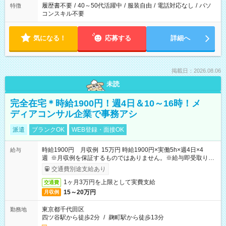
履歴書不要
/
40～50代活躍中
/
服装自由
/
電話対応なし
/
パソ
特徴
コンスキル不要
気になる！
応募する
詳細へ
掲載日：2026.08.06
未読
完全在宅＊時給1900円！週4日＆10～16時！メ
ディアコンサル企業で事務アシ
派遣
ブランクOK
WEB登録・面接OK
時給1900円 月収例 15万円 時給1900円×実働5h×週4日×4
給与
週 ※月収例を保証するものではありません。※給与即受取りサ
ービス利用可（利用条件有）
交通費別途支給あり
1ヶ月3万円を上限として実費支給
交通費
15～20万円
月収例
東京都千代田区
勤務地
四ツ谷駅から徒歩2分
/
麹町駅から徒歩13分