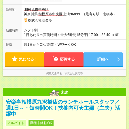
月 雇用形態、給与は本採用時と同じです。 ※最大12ヶ月の間
で、合計30時間の試用期間（研修期間）があります。
相模原市中央区
勤務地
神奈川県
相模原市中央区
上溝968991（最寄り駅：南橋本）
株式会社安楽亭
シフト制
勤務時間
1日あたりの実働時間：最大6時間15分/日 17:00～22:40 ＜週1日
～/短時間OK！＞ ※18歳未満・高校生は21:30までの勤務 ・シフ
トは自己申告制だから私生活優先でOK◎ ・週1日もあれば週5日
週1日からOK / 副業・WワークOK
特徴
でがっつり勤務もOK！ 「Ｗワークで収入増やしたい」 「副業と
して短時間」など希望に合わせて働けます！
気になる！
応募する
詳細へ
掲載元企業名
株式会社安楽亭
未読
安楽亭相模原九沢橋店のランチホールスタッフ／
週1日～・短時間OK！扶養内可★主婦（主夫）活
躍中
アルバイト
職種未経験OK