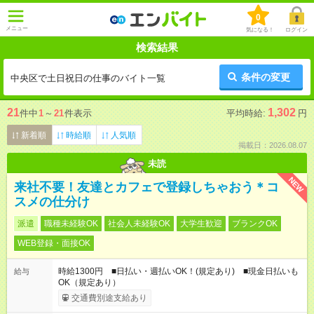
0
メニュー
気になる！
ログイン
検索結果
条件の変更
中央区で土日祝日の仕事のバイト一覧
21
1,302
件中
1
～
21
件表示
平均時給:
円
新着順
時給順
人気順
掲載日：2026.08.07
未読
NEW
来社不要！友達とカフェで登録しちゃおう＊コ
スメの仕分け
派遣
職種未経験OK
社会人未経験OK
大学生歓迎
ブランクOK
WEB登録・面接OK
時給1300円 ■日払い・週払いOK！(規定あり) ■現金日払いも
給与
OK（規定あり）
交通費別途支給あり