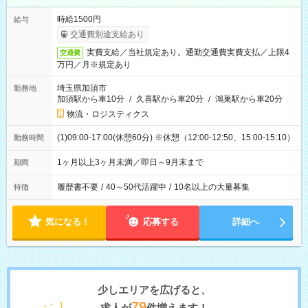
時給1500円
給与
交通費別途支給あり
実費支給／当社規定あり。通勤交通費実費支払／上限4
交通費
万円／月※規定あり
埼玉県加須市
勤務地
加須駅から車10分
/
久喜駅から車20分
/
鴻巣駅から車20分
物流・ロジスティクス
(1)09:00-17:00(休憩60分) ※休憩（12:00-12:50、15:00-15:10）
勤務時間
1ヶ月以上3ヶ月未満／即日～9月末まで
期間
履歴書不要
/
40～50代活躍中
/
10名以上の大量募集
特徴
気になる！
応募する
詳細へ
少しエリアを広げると、
79
求人が
件増えます！