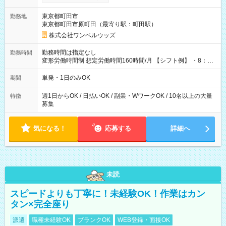
ンビニATMから 日払い分を引き落とせます！ 【試用期間】試
用期間なし
東京都町田市
勤務地
東京都町田市原町田（最寄り駅：町田駅）
株式会社ワンベルウッズ
勤務時間は指定なし
勤務時間
変形労働時間制 想定労働時間160時間/月 【シフト例】 ・8：00
～21：00
単発・1日のみOK
期間
週1日からOK / 日払いOK / 副業・WワークOK / 10名以上の大量
特徴
募集
気になる！
応募する
詳細へ
未読
スピードよりも丁寧に！未経験OK！作業はカン
タン×完全座り
派遣
職種未経験OK
ブランクOK
WEB登録・面接OK