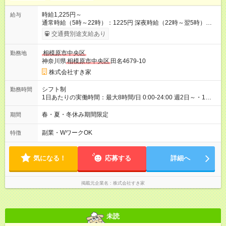
時給1,225円～
給与
通常時給（5時～22時）：1225円 深夜時給（22時～翌5時）：
1532円 高校生時給：1225円 【特別手当】早朝手当（5：00-9：
交通費別途支給あり
00）時給+150円 【試用期間】試用期間あり 試用期間の長さ：1
ヶ月 雇用形態、給与は本採用時と同じです。 試用期間の実態は
相模原市中央区
勤務地
30日（※条件変更なし）ですが、切り上げで一ヶ月とさせてい
神奈川県
相模原市中央区
田名4679-10
ただきます。 研修制度あり：15時間(研修中も同時給）
株式会社すき家
シフト制
勤務時間
1日あたりの実働時間：最大8時間/日 0:00-24:00 週2日～・1日
2h～OK ＜シフト例＞ 〇朝帯 5:00-9:00 〇昼帯 9:00-14:00 〇午
後帯 14:00-18:00 〇夜帯 18:00-22:00 〇深夜帯 22:00-翌5:00 基
春・夏・冬休み期間限定
期間
本は固定シフトですが家庭の都合などイレギュラーには対応し
ます♪
副業・WワークOK
特徴
気になる！
応募する
詳細へ
掲載元企業名
株式会社すき家
未読