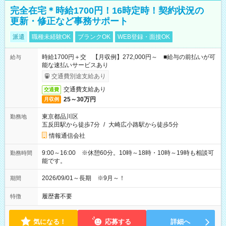
完全在宅＊時給1700円！16時定時！契約状況の
更新・修正など事務サポート
派遣
職種未経験OK
ブランクOK
WEB登録・面接OK
時給1700円＋交 【月収例】272,000円～ ■給与の前払いが可
給与
能な速払いサービスあり
交通費別途支給あり
交通費支給あり
交通費
25～30万円
月収例
東京都品川区
勤務地
五反田駅から徒歩7分
/
大崎広小路駅から徒歩5分
情報通信会社
9:00～16:00 ※休憩60分。10時～18時・10時～19時も相談可
勤務時間
能です。
2026/09/01～長期 ※9月～！
期間
履歴書不要
特徴
気になる！
応募する
詳細へ