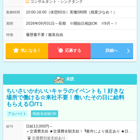
コンサルタント・シンクタンク
10:00-16:00（休憩60分）実働5時間（残業少なめ！）
勤務時間
2026年09月01日～長期 ※開始日相談OK ※9月～！
期間
履歴書不要
/
服装自由
特徴
気になる！
応募する
詳細へ
未読
ちいさいかわいいキャラのイベントも！好きな
場所で働ける☆来社不要！働いたその日に給料
もらえる◎/T1
アルバイト
職種未経験OK
日給13,000円～
給与
＋交通費支給 ★交通費全額支給！ ┗案件により規定あり ★日払
いOK！（規定あり） ┗働いたその日に現金GET♪ お仕事後はコ
交通費別途支給あり