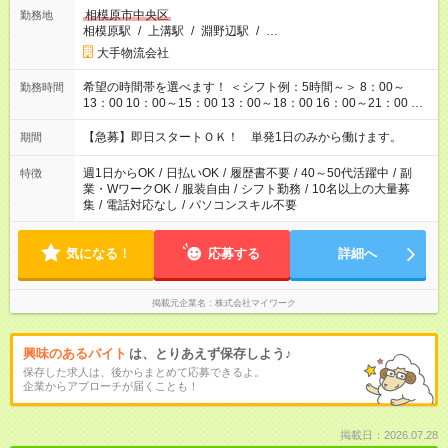
相模原市中央区
勤務地
相模原駅
/
上溝駅
/
淵野辺駅
/
…
大手物流会社
希望の時間帯を選べます！ ＜シフト例：5時間～＞ 8：00～
勤務時間
13：00 10：00～15：00 13：00～18：00 16：00～21：00 ＜
シフト例：8時間～＞ ・10：00～19：00 ・13：00～22：00 ・
22：00～翌6：00 など！是非ご希望をお聞かせください！
【急募】即日スタートＯＫ！ 単発1日のみから働けます。
期間
週1日からOK
/
日払いOK
/
履歴書不要
/
40～50代活躍中
/
副
特徴
業・WワークOK
/
服装自由
/
シフト勤務
/
10名以上の大量募
集
/
電話対応なし
/
パソコンスキル不要
気になる！
応募する
詳細へ
掲載元企業名
株式会社マイワーク
興味のあるバイト
は、とりあえず保存しよう♪
保存した求人は、後からまとめて応募できるよ。
企業からアプローチが届くことも！
掲載日：2026.07.28