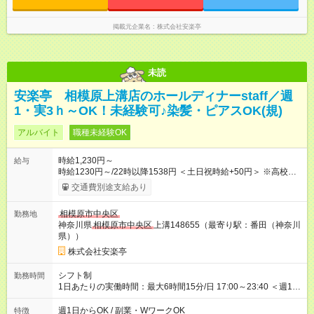
掲載元企業名
株式会社安楽亭
未読
安楽亭 相模原上溝店のホールディナーstaff／週
1・実3ｈ～OK！未経験可♪染髪・ピアスOK(規)
アルバイト
職種未経験OK
時給1,230円～
給与
時給1230円～/22時以降1538円 ＜土日祝時給+50円＞ ※高校生
時給1230円 【試用期間】試用期間あり 試用期間の長さ：12ヶ
交通費別途支給あり
月 雇用形態、給与は本採用時と同じです。 ※最大12ヶ月の間
で、合計30時間の試用期間（研修期間）があります。
相模原市中央区
勤務地
神奈川県
相模原市中央区
上溝148655（最寄り駅：番田（神奈川
県））
株式会社安楽亭
シフト制
勤務時間
1日あたりの実働時間：最大6時間15分/日 17:00～23:40 ＜週1日
～/短時間OK！＞ ※18歳未満・高校生は21:30までの勤務 ・シフ
トは自己申告制だから私生活優先でOK◎ ・週1日もあれば週5日
週1日からOK / 副業・WワークOK
特徴