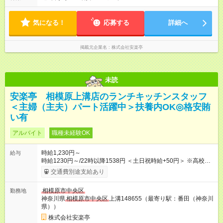
でがっつり勤務もOK！ 「Ｗワークで収入増やしたい」 「副業と
して短時間」など希望に合わせて働けます！
気になる！
応募する
詳細へ
掲載元企業名
株式会社安楽亭
未読
安楽亭 相模原上溝店のランチキッチンスタッフ
＜主婦（主夫）パート活躍中＞扶養内OK◎格安賄
い有
アルバイト
職種未経験OK
時給1,230円～
給与
時給1230円～/22時以降1538円 ＜土日祝時給+50円＞ ※高校生
時給1230円 【試用期間】試用期間あり 試用期間の長さ：12ヶ
交通費別途支給あり
月 雇用形態、給与は本採用時と同じです。 ※最大12ヶ月の間
で、合計30時間の試用期間（研修期間）があります。
相模原市中央区
勤務地
神奈川県
相模原市中央区
上溝148655（最寄り駅：番田（神奈川
県））
株式会社安楽亭