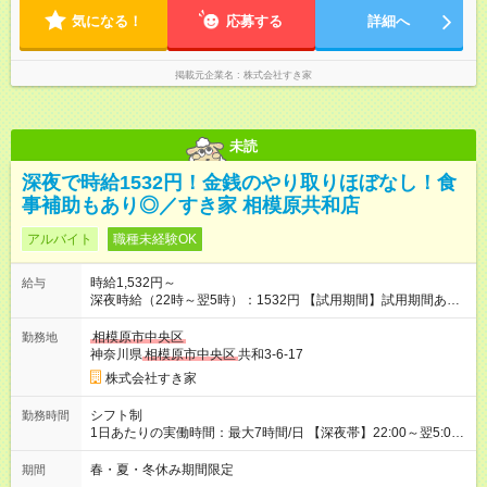
気になる！
応募する
詳細へ
掲載元企業名
株式会社すき家
未読
深夜で時給1532円！金銭のやり取りほぼなし！食
事補助もあり◎／すき家 相模原共和店
アルバイト
職種未経験OK
時給1,532円～
給与
深夜時給（22時～翌5時）：1532円 【試用期間】試用期間あり
試用期間の長さ：1ヶ月 雇用形態、給与は本採用時と同じです。
試用期間の実態は30日（※条件変更なし）ですが、切り上げで
相模原市中央区
勤務地
一ヶ月とさせていただきます。 研修制度あり：15時間(研修中も
神奈川県
相模原市中央区
共和3-6-17
同時給）
株式会社すき家
シフト制
勤務時間
1日あたりの実働時間：最大7時間/日 【深夜帯】22:00～翌5:00
週2日～・1日2h～OK◎ ※22:00から翌5:00までは18歳以上の方
のみ勤務可能です（18歳未満の深夜業務禁止のため） ★深夜で
春・夏・冬休み期間限定
期間
も安心して働けます★ すき家では、ワンオペを禁止していま