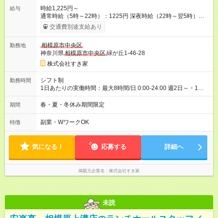
時給1,225円～
給与
通常時給（5時～22時）：1225円 深夜時給（22時～翌5時）：
1532円 高校生時給：1225円 【特別手当】早朝手当（5：00-9：
交通費別途支給あり
00）時給+150円 【試用期間】試用期間あり 試用期間の長さ：1
ヶ月 雇用形態、給与は本採用時と同じです。 試用期間の実態は
相模原市中央区
勤務地
30日（※条件変更なし）ですが、切り上げで一ヶ月とさせてい
神奈川県
相模原市中央区
緑が丘1-46-28
ただきます。 研修制度あり：15時間(研修中も同時給）
株式会社すき家
シフト制
勤務時間
1日あたりの実働時間：最大8時間/日 0:00-24:00 週2日～・1日
2h～OK ＜シフト例＞ 〇朝帯 5:00-9:00 〇昼帯 9:00-14:00 〇午
後帯 14:00-18:00 〇夜帯 18:00-22:00 〇深夜帯 22:00-翌5:00 基
春・夏・冬休み期間限定
期間
本は固定シフトですが家庭の都合などイレギュラーには対応し
ます♪
副業・WワークOK
特徴
気になる！
応募する
詳細へ
掲載元企業名
株式会社すき家
未読