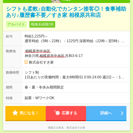
シフトも柔軟♪自動化でカンタン接客◎！食事補助
あり♪履歴書不要／すき家 相模原共和店
アルバイト
職種未経験OK
時給1,225円～
給与
通常時給（5時～22時）：1225円 深夜時給（22時～翌5時）：
1532円 高校生時給：1225円 【特別手当】早朝手当（5：00-9：
00）時給+150円 【試用期間】試用期間あり 試用期間の長さ：1
相模原市中央区
勤務地
ヶ月 雇用形態、給与は本採用時と同じです。 試用期間の実態は
神奈川県
相模原市中央区
共和3-6-17
30日（※条件変更なし）ですが、切り上げで一ヶ月とさせてい
株式会社すき家
ただきます。 研修制度あり：15時間(研修中も同時給）
シフト制
勤務時間
1日あたりの実働時間：最大8時間/日 0:00-24:00 週2日～・1日
2h～OK ＜シフト例＞ 〇朝帯 5:00-9:00 〇昼帯 9:00-14:00 〇午
後帯 14:00-18:00 〇夜帯 18:00-22:00 〇深夜帯 22:00-翌5:00 基
春・夏・冬休み期間限定
期間
本は固定シフトですが家庭の都合などイレギュラーには対応し
ます♪
副業・WワークOK
特徴
気になる！
応募する
詳細へ
掲載元企業名
株式会社すき家