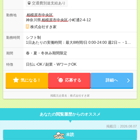
1575円 高校生時給：1225円 【特別手当】早朝手当（5：00-9：
交通費別途支給あり
00）時給+150円 【試用期間】試用期間あり 試用期間の長さ：1
ヶ月 雇用形態、給与は本採用時と同じです。 試用期間の実態は
相模原市中央区
勤務地
30日（※条件変更なし）ですが、切り上げで一ヶ月とさせてい
神奈川県
相模原市中央区
小町通2-4-12
ただきます。 研修制度あり：15時間(研修中も同時給）
株式会社すき家
シフト制
勤務時間
1日あたりの実働時間：最大8時間/日 0:00-24:00 週2日～・1日
2h～OK ＜シフト例＞ 〇朝帯 5:00-9:00 〇昼帯 9:00-14:00 〇午
後帯 14:00-18:00 〇夜帯 18:00-22:00 〇深夜帯 22:00-翌5:00 基
春・夏・冬休み期間限定
期間
本は固定シフトですが家庭の都合などイレギュラーには対応し
ます♪
日払いOK / 副業・WワークOK
特徴
気になる！
応募する
詳細へ
掲載元企業名
株式会社すき家
あなたの閲覧履歴からのオススメ
掲載日：2026.08.07
未読