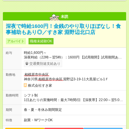
未読
深夜で時給1600円！金銭のやり取りほぼなし！食
事補助もあり◎／すき家 淵野辺北口店
アルバイト
職種未経験OK
時給1,600円～
給与
深夜時給（22時～翌5時）：1600円 【試用期間】試用期間あり
試用期間の長さ：1ヶ月 雇用形態、給与は本採用時と同じです。
交通費別途支給あり
試用期間の実態は30日（※条件変更なし）ですが、切り上げで
一ヶ月とさせていただきます。 研修制度あり：15時間(研修中も
相模原市中央区
勤務地
同時給）
神奈川県
相模原市中央区
淵野辺3-19-11大黒屋ビル1Ｆ
株式会社すき家
シフト制
勤務時間
1日あたりの実働時間：最大7時間/日 【深夜帯】22:00～翌5:00
週2日～・1日2h～OK◎ ※22:00から翌5:00までは18歳以上の方
のみ勤務可能です（18歳未満の深夜業務禁止のため） ★深夜で
春・夏・冬休み期間限定
期間
も安心して働けます★ すき家では、ワンオペを禁止していま
す。 必ず、2名以上での勤務を行いますので、安心して働けま
副業・WワークOK
特徴
す。