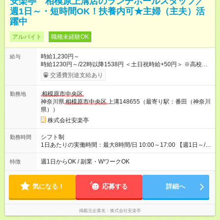
安楽亭 相模原上溝店のランチホールスタッフ／
週1日～・短時間OK！扶養内可★主婦（主夫）活
躍中
アルバイト
職種未経験OK
時給1,230円～
給与
時給1230円～/22時以降1538円 ＜土日祝時給+50円＞ ※高校生
時給1230円 【試用期間】試用期間あり 試用期間の長さ：12ヶ
交通費別途支給あり
月 雇用形態、給与は本採用時と同じです。 ※最大12ヶ月の間
で、合計30時間の試用期間（研修期間）があります。
相模原市中央区
勤務地
神奈川県
相模原市中央区
上溝148655（最寄り駅：番田（神奈川
県））
株式会社安楽亭
シフト制
勤務時間
1日あたりの実働時間：最大8時間/日 10:00～17:00 【週1日～/1
日3時間～OK！】 ＊レギュラー勤務ももちろん大歓迎！ 「子ど
ものお迎えまでの時間」 「ランチタイムだけ」 など、家庭の予
週1日からOK / 副業・WワークOK
特徴
定に合わせやすいシフト制！ ※ディナータイムの勤務希望も相
談可能◎
気になる！
応募する
詳細へ
掲載元企業名
株式会社安楽亭