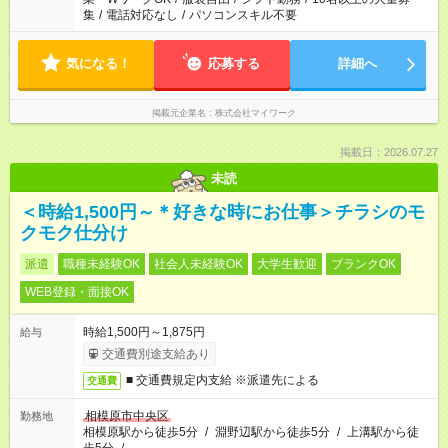
集
/
電話対応なし
/
パソコンスキル不要
気になる！
応募する
詳細へ
掲載元企業名
株式会社マイワーク
掲載日：2026.07.27
未読
＜時給1,500円～＊好きな時にお仕事＞チラシのモ
クモク仕分け
派遣
職種未経験OK
社会人未経験OK
大学生歓迎
ブランクOK
WEB登録・面接OK
時給1,500円～1,875円
給与
交通費別途支給あり
■ 交通費規定内支給 ※派遣先による
交通費
相模原市中央区
勤務地
相模原駅から徒歩5分
/
淵野辺駅から徒歩5分
/
上溝駅から徒