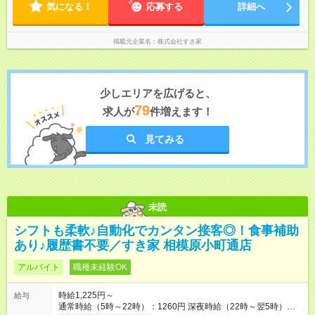
気になる！
応募する
詳細へ
掲載元企業名
株式会社すき家
少しエリアを広げると、
79
求人が
件増えます！
見てみる
未読
シフトも柔軟♪自動化でカンタン接客◎！食事補助
あり♪履歴書不要／すき家 相模原小町通店
アルバイト
職種未経験OK
時給1,225円～
給与
通常時給（5時～22時）：1260円 深夜時給（22時～翌5時）：