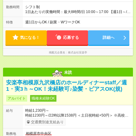
シフト制
勤務時間
1日あたりの実働時間：最大8時間/日 10:00～17:00 【週1日～/1
日3時間～OK！】 ＊レギュラー勤務ももちろん大歓迎！ 「子ど
ものお迎えまでの時間」 「ランチタイムだけ」 など、家庭の予
週1日からOK / 副業・WワークOK
特徴
定に合わせやすいシフト制！ ※ディナータイムの勤務希望も相
談可能◎
気になる！
応募する
詳細へ
掲載元企業名
株式会社安楽亭
未読
安楽亭相模原九沢橋店のホールディナーstaff／週
1・実3ｈ～OK！未経験可♪染髪・ピアスOK(規)
アルバイト
職種未経験OK
時給1,230円～
給与
時給1230円～/22時以降1538円 ＜土日祝時給+50円＞ ※高校生
時給1230円 【試用期間】試用期間あり 試用期間の長さ：12ヶ
交通費別途支給あり
月 雇用形態、給与は本採用時と同じです。 ※最大12ヶ月の間
で、合計30時間の試用期間（研修期間）があります。
相模原市中央区
勤務地