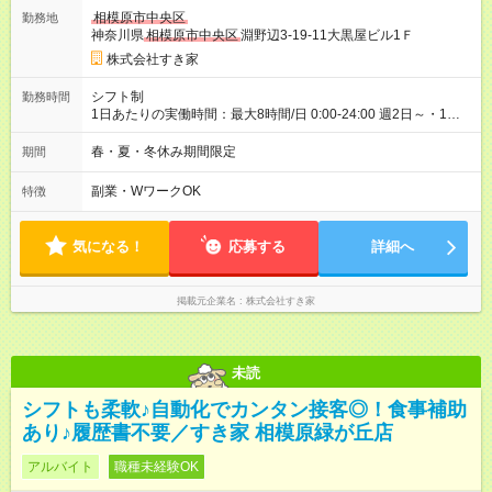
ヶ月 雇用形態、給与は本採用時と同じです。 試用期間の実態は
相模原市中央区
勤務地
30日（※条件変更なし）ですが、切り上げで一ヶ月とさせてい
神奈川県
相模原市中央区
淵野辺3-19-11大黒屋ビル1Ｆ
ただきます。 研修制度あり：15時間(研修中も同時給）
株式会社すき家
シフト制
勤務時間
1日あたりの実働時間：最大8時間/日 0:00-24:00 週2日～・1日
2h～OK ＜シフト例＞ 〇朝帯 5:00-9:00 〇昼帯 9:00-14:00 〇午
後帯 14:00-18:00 〇夜帯 18:00-22:00 〇深夜帯 22:00-翌5:00 基
春・夏・冬休み期間限定
期間
本は固定シフトですが家庭の都合などイレギュラーには対応し
ます♪
副業・WワークOK
特徴
気になる！
応募する
詳細へ
掲載元企業名
株式会社すき家
未読
シフトも柔軟♪自動化でカンタン接客◎！食事補助
あり♪履歴書不要／すき家 相模原緑が丘店
アルバイト
職種未経験OK