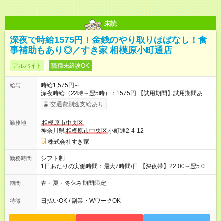
未読
深夜で時給1575円！金銭のやり取りほぼなし！食
事補助もあり◎／すき家 相模原小町通店
アルバイト
職種未経験OK
時給1,575円～
給与
深夜時給（22時～翌5時）：1575円 【試用期間】試用期間あり
試用期間の長さ：1ヶ月 雇用形態、給与は本採用時と同じです。
交通費別途支給あり
試用期間の実態は30日（※条件変更なし）ですが、切り上げで
一ヶ月とさせていただきます。 研修制度あり：15時間(研修中も
相模原市中央区
勤務地
同時給）
神奈川県
相模原市中央区
小町通2-4-12
株式会社すき家
シフト制
勤務時間
1日あたりの実働時間：最大7時間/日 【深夜帯】22:00～翌5:00
週2日～・1日2h～OK◎ ※22:00から翌5:00までは18歳以上の方
のみ勤務可能です（18歳未満の深夜業務禁止のため） ★深夜で
春・夏・冬休み期間限定
期間
も安心して働けます★ すき家では、ワンオペを禁止していま
す。 必ず、2名以上での勤務を行いますので、安心して働けま
日払いOK / 副業・WワークOK
特徴
す。