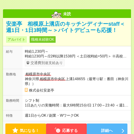
未読
安楽亭 相模原上溝店のキッチンディナーstaff＜
週1日・1日3時間～＞バイトデビューも応援！
アルバイト
職種未経験OK
時給1,230円～
給与
時給1230円～/22時以降1538円 ＜土日祝時給+50円＞ ※高校生
時給1230円 【試用期間】試用期間あり 試用期間の長さ：12ヶ
交通費別途支給あり
月 雇用形態、給与は本採用時と同じです。 ※最大12ヶ月の間
で、合計30時間の試用期間（研修期間）があります。
相模原市中央区
勤務地
神奈川県
相模原市中央区
上溝148655（最寄り駅：番田（神奈川
県））
株式会社安楽亭
シフト制
勤務時間
1日あたりの実働時間：最大6時間15分/日 17:00～23:40 ＜週1日
～/短時間OK！＞ ※18歳未満・高校生は21:30までの勤務 ・シフ
トは自己申告制だから私生活優先でOK◎ ・週1日もあれば週5日
週1日からOK / 副業・WワークOK
特徴
でがっつり勤務もOK！ 「Ｗワークで収入増やしたい」 「副業と
して短時間」など希望に合わせて働けます！
気になる！
応募する
詳細へ