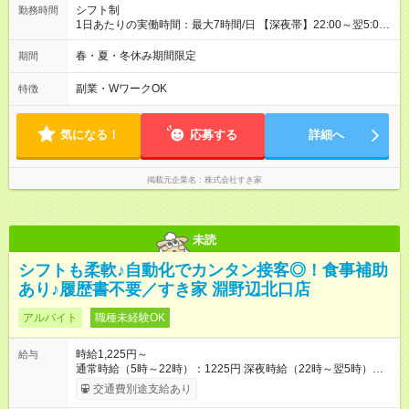
シフト制
勤務時間
1日あたりの実働時間：最大7時間/日 【深夜帯】22:00～翌5:00
週2日～・1日2h～OK◎ ※22:00から翌5:00までは18歳以上の方
のみ勤務可能です（18歳未満の深夜業務禁止のため） ★深夜で
春・夏・冬休み期間限定
期間
も安心して働けます★ すき家では、ワンオペを禁止していま
す。 必ず、2名以上での勤務を行いますので、安心して働けま
副業・WワークOK
特徴
す。
気になる！
応募する
詳細へ
掲載元企業名
株式会社すき家
未読
シフトも柔軟♪自動化でカンタン接客◎！食事補助
あり♪履歴書不要／すき家 淵野辺北口店
アルバイト
職種未経験OK
時給1,225円～
給与
通常時給（5時～22時）：1225円 深夜時給（22時～翌5時）：
1600円 高校生時給：1225円 【特別手当】早朝手当（5：00-9：
交通費別途支給あり
00）時給+150円 【試用期間】試用期間あり 試用期間の長さ：1