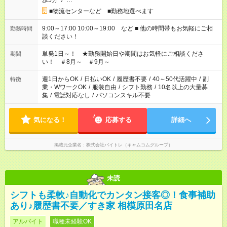
歩5分
/
…
■物流センターなど ■勤務地選べます
9:00～17:00 10:00～19:00 など ■ 他の時間帯もお気軽にご相
勤務時間
談ください！
単発1日～！ ★勤務開始日や期間はお気軽にご相談くださ
期間
い！ ＃8月～ ＃9月～
週1日からOK
/
日払いOK
/
履歴書不要
/
40～50代活躍中
/
副
特徴
業・WワークOK
/
服装自由
/
シフト勤務
/
10名以上の大量募
集
/
電話対応なし
/
パソコンスキル不要
気になる！
応募する
詳細へ
掲載元企業名
株式会社バイトレ（キャムコムグループ）
未読
シフトも柔軟♪自動化でカンタン接客◎！食事補助
あり♪履歴書不要／すき家 相模原田名店
アルバイト
職種未経験OK