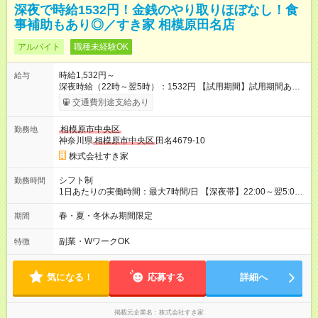
深夜で時給1532円！金銭のやり取りほぼなし！食
事補助もあり◎／すき家 相模原田名店
アルバイト
職種未経験OK
時給1,532円～
給与
深夜時給（22時～翌5時）：1532円 【試用期間】試用期間あり
試用期間の長さ：1ヶ月 雇用形態、給与は本採用時と同じです。
交通費別途支給あり
試用期間の実態は30日（※条件変更なし）ですが、切り上げで
一ヶ月とさせていただきます。 研修制度あり：15時間(研修中も
相模原市中央区
勤務地
同時給）
神奈川県
相模原市中央区
田名4679-10
株式会社すき家
シフト制
勤務時間
1日あたりの実働時間：最大7時間/日 【深夜帯】22:00～翌5:00
週2日～・1日2h～OK◎ ※22:00から翌5:00までは18歳以上の方
のみ勤務可能です（18歳未満の深夜業務禁止のため） ★深夜で
春・夏・冬休み期間限定
期間
も安心して働けます★ すき家では、ワンオペを禁止していま
す。 必ず、2名以上での勤務を行いますので、安心して働けま
副業・WワークOK
特徴
す。
気になる！
応募する
詳細へ
掲載元企業名
株式会社すき家