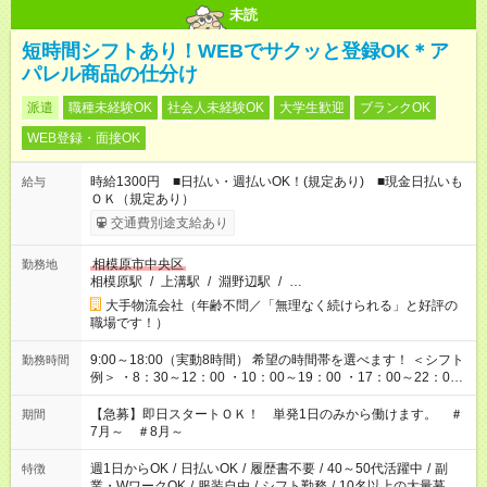
未読
短時間シフトあり！WEBでサクッと登録OK＊ア
パレル商品の仕分け
派遣
職種未経験OK
社会人未経験OK
大学生歓迎
ブランクOK
WEB登録・面接OK
時給1300円 ■日払い・週払いOK！(規定あり) ■現金日払いも
給与
ＯＫ（規定あり）
交通費別途支給あり
相模原市中央区
勤務地
相模原駅
/
上溝駅
/
淵野辺駅
/
…
大手物流会社（年齢不問／「無理なく続けられる」と好評の
職場です！）
9:00～18:00（実動8時間） 希望の時間帯を選べます！ ＜シフト
勤務時間
例＞ ・8：30～12：00 ・10：00～19：00 ・17：00～22：00
・13：00～22：00 ・22：00～翌6：00 など
【急募】即日スタートＯＫ！ 単発1日のみから働けます。 ＃
期間
7月～ ＃8月～
週1日からOK
/
日払いOK
/
履歴書不要
/
40～50代活躍中
/
副
特徴
業・WワークOK
/
服装自由
/
シフト勤務
/
10名以上の大量募