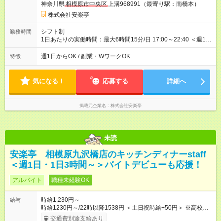
神奈川県
相模原市中央区
上溝968991（最寄り駅：南橋本）
株式会社安楽亭
シフト制
勤務時間
1日あたりの実働時間：最大6時間15分/日 17:00～22:40 ＜週1日
～/短時間OK！＞ ※18歳未満・高校生は21:30までの勤務 ・シフ
トは自己申告制だから私生活優先でOK◎ ・週1日もあれば週5日
週1日からOK / 副業・WワークOK
特徴
でがっつり勤務もOK！ 「Ｗワークで収入増やしたい」 「副業と
して短時間」など希望に合わせて働けます！
気になる！
応募する
詳細へ
掲載元企業名
株式会社安楽亭
未読
安楽亭 相模原九沢橋店のキッチンディナーstaff
＜週1日・1日3時間～＞バイトデビューも応援！
アルバイト
職種未経験OK
時給1,230円～
給与
時給1230円～/22時以降1538円 ＜土日祝時給+50円＞ ※高校生
時給1230円 【試用期間】試用期間あり 試用期間の長さ：12ヶ
交通費別途支給あり