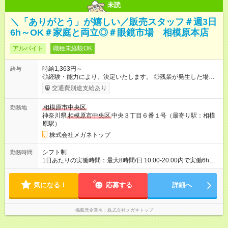
未読
＼「ありがとう」が嬉しい／販売スタッフ＃週3日
6h～OK＃家庭と両立◎＃眼鏡市場 相模原本店
アルバイト
職種未経験OK
時給1,363円～
給与
◎経験・能力により、決定いたします。 ◎残業が発生した場合
は、1分単位で時間外手当を支給します。 【試用期間】試用期間
交通費別途支給あり
あり 試用期間の長さ：3ヶ月 雇用形態、給与は本採用時と同じ
です。
相模原市中央区
勤務地
神奈川県
相模原市中央区
中央３丁目６番１号（最寄り駅：相模
原駅）
株式会社メガネトップ
シフト制
勤務時間
1日あたりの実働時間：最大8時間/日 10:00-20:00内で実働6h
※1日6h以上、 土日含む週3日以上勤務できる方 （シフト例） パ
ート（朝）：10～17時 パート（昼）：12～19時など ※副業・W
気になる！
ワーク不可
応募する
詳細へ
掲載元企業名
株式会社メガネトップ