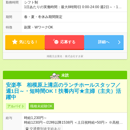
シフト制
勤務時間
1日あたりの実働時間：最大8時間/日 0:00-24:00 週2日～・1日
2h～OK ＜シフト例＞ 〇朝帯 5:00-9:00 〇昼帯 9:00-14:00 〇午
後帯 14:00-18:00 〇夜帯 18:00-22:00 〇深夜帯 22:00-翌5:00 基
春・夏・冬休み期間限定
期間
本は固定シフトですが家庭の都合などイレギュラーには対応し
ます♪
副業・WワークOK
特徴
気になる！
応募する
詳細へ
掲載元企業名
株式会社すき家
未読
安楽亭 相模原上溝店のランチホールスタッフ／
週1日～・短時間OK！扶養内可★主婦（主夫）活
躍中
アルバイト
職種未経験OK
時給1,230円～
給与
時給1230円～/22時以降1538円 ＜土日祝時給+50円＞ ※高校生
時給1230円 【試用期間】試用期間あり 試用期間の長さ：12ヶ
交通費別途支給あり