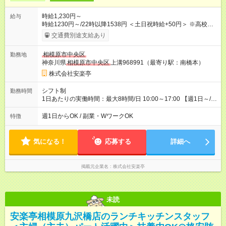
時給1,230円～
給与
時給1230円～/22時以降1538円 ＜土日祝時給+50円＞ ※高校生
時給1230円 【試用期間】試用期間あり 試用期間の長さ：12ヶ
交通費別途支給あり
月 雇用形態、給与は本採用時と同じです。 ※最大12ヶ月の間
で、合計30時間の試用期間（研修期間）があります。
相模原市中央区
勤務地
神奈川県
相模原市中央区
上溝968991（最寄り駅：南橋本）
株式会社安楽亭
シフト制
勤務時間
1日あたりの実働時間：最大8時間/日 10:00～17:00 【週1日～/1
日3時間～OK！】 ＊レギュラー勤務ももちろん大歓迎！ 「子ど
ものお迎えまでの時間」 「ランチタイムだけ」 など、家庭の予
週1日からOK / 副業・WワークOK
特徴
定に合わせやすいシフト制！ ※ディナータイムの勤務希望も相
談可能◎
気になる！
応募する
詳細へ
掲載元企業名
株式会社安楽亭
未読
安楽亭相模原九沢橋店のランチキッチンスタッフ