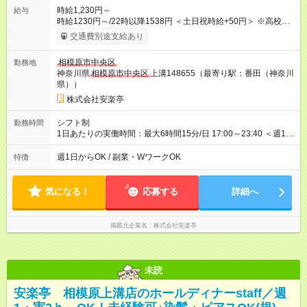
時給1,230円～
給与
時給1230円～/22時以降1538円 ＜土日祝時給+50円＞ ※高校生
時給1230円 【試用期間】試用期間あり 試用期間の長さ：12ヶ
交通費別途支給あり
月 雇用形態、給与は本採用時と同じです。 ※最大12ヶ月の間
で、合計30時間の試用期間（研修期間）があります。
相模原市中央区
勤務地
神奈川県
相模原市中央区
上溝148655（最寄り駅：番田（神奈川
県））
株式会社安楽亭
シフト制
勤務時間
1日あたりの実働時間：最大6時間15分/日 17:00～23:40 ＜週1日
～/短時間OK！＞ ※18歳未満・高校生は21:30までの勤務 ・シフ
トは自己申告制だから私生活優先でOK◎ ・週1日もあれば週5日
週1日からOK / 副業・WワークOK
特徴
でがっつり勤務もOK！ 「Ｗワークで収入増やしたい」 「副業と
して短時間」など希望に合わせて働けます！
気になる！
応募する
詳細へ
掲載元企業名
株式会社安楽亭
未読
安楽亭 相模原上溝店のホールディナーstaff／週