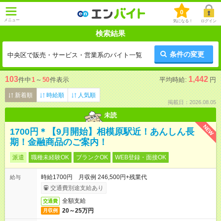
0
メニュー
気になる！
ログイン
検索結果
条件の変更
中央区で販売・サービス・営業系のバイト一覧
103
1,442
件中
1
～
50
件表示
平均時給:
円
新着順
時給順
人気順
掲載日：2026.08.05
未読
NEW
1700円＊【9月開始】相模原駅近！あんしん長
期！金融商品のご案内！
派遣
職種未経験OK
ブランクOK
WEB登録・面接OK
時給1700円 月収例 246,500円+残業代
給与
交通費別途支給あり
全額支給
交通費
20～25万円
月収例