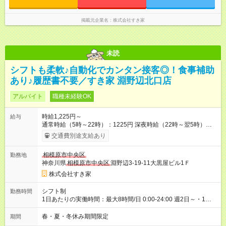
掲載元企業名
株式会社すき家
未読
シフトも柔軟♪自動化でカンタン接客◎！食事補助
あり♪履歴書不要／すき家 淵野辺北口店
アルバイト
職種未経験OK
時給1,225円～
給与
通常時給（5時～22時）：1225円 深夜時給（22時～翌5時）：
1600円 高校生時給：1225円 【特別手当】早朝手当（5：00-9：
交通費別途支給あり
00）時給+150円 【試用期間】試用期間あり 試用期間の長さ：1
ヶ月 雇用形態、給与は本採用時と同じです。 試用期間の実態は
相模原市中央区
勤務地
30日（※条件変更なし）ですが、切り上げで一ヶ月とさせてい
神奈川県
相模原市中央区
淵野辺3-19-11大黒屋ビル1Ｆ
ただきます。 研修制度あり：15時間(研修中も同時給）
株式会社すき家
シフト制
勤務時間
1日あたりの実働時間：最大8時間/日 0:00-24:00 週2日～・1日
2h～OK ＜シフト例＞ 〇朝帯 5:00-9:00 〇昼帯 9:00-14:00 〇午
後帯 14:00-18:00 〇夜帯 18:00-22:00 〇深夜帯 22:00-翌5:00 基
春・夏・冬休み期間限定
期間
本は固定シフトですが家庭の都合などイレギュラーには対応し