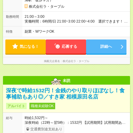
溝駅 徒歩９分）
株式会社ラ・ターブル
21:00～3:00
勤務時間
実働時間：6時間/日 21:00~3:00 22:00~4:00 選択できます！ 正
社員登用後は１日８時間勤務です。
副業・WワークOK
特徴
気になる！
応募する
詳細へ
掲載元企業名
株式会社ラ・ターブル
未読
深夜で時給1532円！金銭のやり取りほぼなし！食
事補助もあり◎／すき家 相模原田名店
アルバイト
職種未経験OK
時給1,532円～
給与
深夜時給（22時～翌5時）：1532円 【試用期間】試用期間あり
試用期間の長さ：1ヶ月 雇用形態、給与は本採用時と同じです。
交通費別途支給あり
試用期間の実態は30日（※条件変更なし）ですが、切り上げで