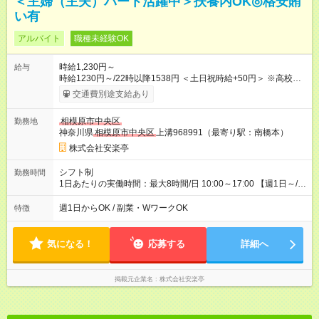
＜主婦（主夫）パート活躍中＞扶養内OK◎格安賄
い有
アルバイト
職種未経験OK
時給1,230円～
給与
時給1230円～/22時以降1538円 ＜土日祝時給+50円＞ ※高校生
時給1230円 【試用期間】試用期間あり 試用期間の長さ：12ヶ
交通費別途支給あり
月 雇用形態、給与は本採用時と同じです。 ※最大12ヶ月の間
で、合計30時間の試用期間（研修期間）があります。
相模原市中央区
勤務地
神奈川県
相模原市中央区
上溝968991（最寄り駅：南橋本）
株式会社安楽亭
シフト制
勤務時間
1日あたりの実働時間：最大8時間/日 10:00～17:00 【週1日～/1
日3時間～OK！】 ＊レギュラー勤務ももちろん大歓迎！ 「子ど
ものお迎えまでの時間」 「ランチタイムだけ」 など、家庭の予
週1日からOK / 副業・WワークOK
特徴
定に合わせやすいシフト制！ ※ディナータイムの勤務希望も相
談可能◎
気になる！
応募する
詳細へ
掲載元企業名
株式会社安楽亭