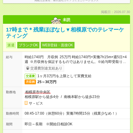
掲載元企業名
株式会社ガイアコミュニケーションズ
掲載日：2026.07.30
未読
17時まで＊残業ほぼなし▼相模原でのテレマーケ
ティング
派遣
ブランクOK
WEB登録・面接OK
時給1740円 月収例 25万円 時給1740円×実働7h15m×週5日×4
給与
週 ※月収例を保証するものではありません。※給与即受取りサ
ービス利用可（利用条件有）
交通費別途支給あり
1ヶ月3万円を上限として実費支給
交通費
25～30万円
月収例
相模原市中央区
勤務地
相模原駅から徒歩4分
/
南橋本駅から徒歩23分
サ－ビス
08:45-17:00（休憩60分）実働7時間15分（残業少なめ！）
勤務時間
即日～長期 ※開始日相談OK
期間