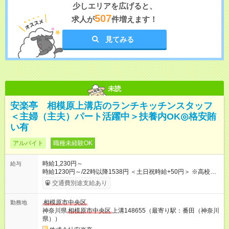
少しエリアを広げると、
507
求人が
件増えます！
見てみる
未読
安楽亭 相模原上溝店のランチキッチンスタッフ
＜主婦（主夫）パート活躍中＞扶養内OK◎格安賄
い有
アルバイト
職種未経験OK
時給1,230円～
給与
時給1230円～/22時以降1538円 ＜土日祝時給+50円＞ ※高校生
時給1230円 【試用期間】試用期間あり 試用期間の長さ：12ヶ
交通費別途支給あり
月 雇用形態、給与は本採用時と同じです。 ※最大12ヶ月の間
で、合計30時間の試用期間（研修期間）があります。
相模原市中央区
勤務地
神奈川県
相模原市中央区
上溝148655（最寄り駅：番田（神奈川
県））