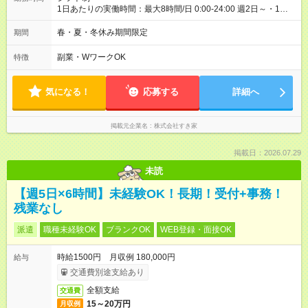
1日あたりの実働時間：最大8時間/日 0:00-24:00 週2日～・1日
2h～OK ＜シフト例＞ 〇朝帯 5:00-9:00 〇昼帯 9:00-14:00 〇午
後帯 14:00-18:00 〇夜帯 18:00-22:00 〇深夜帯 22:00-翌5:00 基
春・夏・冬休み期間限定
期間
本は固定シフトですが家庭の都合などイレギュラーには対応し
ます♪
副業・WワークOK
特徴
気になる！
応募する
詳細へ
掲載元企業名
株式会社すき家
掲載日：2026.07.29
未読
【週5日×6時間】未経験OK！長期！受付+事務！
残業なし
派遣
職種未経験OK
ブランクOK
WEB登録・面接OK
時給1500円 月収例 180,000円
給与
交通費別途支給あり
全額支給
交通費
15～20万円
月収例