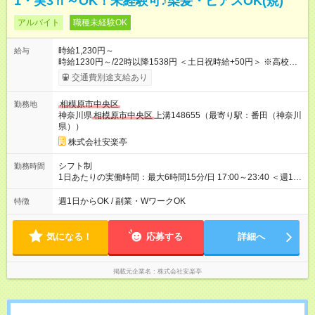
1・実3ｈ～OK！未経験可♪染髪・ピアスOK(規)
アルバイト
職種未経験OK
時給1,230円～
給与
時給1230円～/22時以降1538円 ＜土日祝時給+50円＞ ※高校生
時給1230円 【試用期間】試用期間あり 試用期間の長さ：12ヶ
交通費別途支給あり
月 雇用形態、給与は本採用時と同じです。 ※最大12ヶ月の間
で、合計30時間の試用期間（研修期間）があります。
相模原市中央区
勤務地
神奈川県
相模原市中央区
上溝148655（最寄り駅：番田（神奈川
県））
株式会社安楽亭
シフト制
勤務時間
1日あたりの実働時間：最大6時間15分/日 17:00～23:40 ＜週1日
～/短時間OK！＞ ※18歳未満・高校生は21:30までの勤務 ・シフ
トは自己申告制だから私生活優先でOK◎ ・週1日もあれば週5日
週1日からOK / 副業・WワークOK
特徴
でがっつり勤務もOK！ 「Ｗワークで収入増やしたい」 「副業と
して短時間」など希望に合わせて働けます！
気になる！
応募する
詳細へ
掲載元企業名
株式会社安楽亭