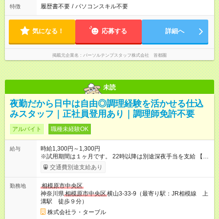
履歴書不要
/
パソコンスキル不要
特徴
気になる！
応募する
詳細へ
掲載元企業名
パーソルテンプスタッフ株式会社 首都圏
未読
夜勤だから日中は自由◎調理経験を活かせる仕込
みスタッフ｜正社員登用あり｜調理師免許不要
アルバイト
職種未経験OK
時給1,300円～1,300円
給与
※試用期間は１ヶ月です。 22時以降は別途深夜手当を支給 【試
用期間】試用期間あり 試用期間の長さ：1ヶ月 雇用形態、給与
交通費別途支給あり
は本採用時と同じです。 試用期間あり（1ヶ月間契約） その
後、双方の同意によりアルバイト継続（１ヶ月後に社保／雇用
相模原市中央区
勤務地
加入）または正社員採用 ※試用期間終了後に本採用の可否を判
神奈川県
相模原市中央区
横山3-33-9（最寄り駅：JR相模線 上
断いたします 正社員登用制度あり
溝駅 徒歩９分）
株式会社ラ・ターブル