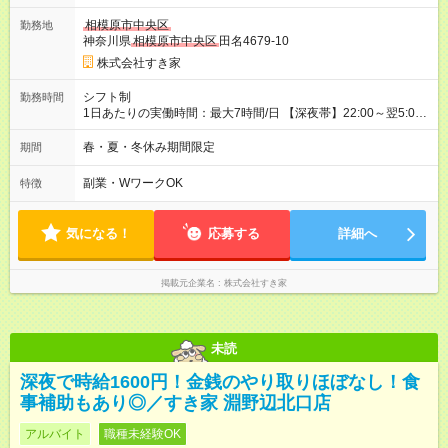
一ヶ月とさせていただきます。 研修制度あり：15時間(研修中も
相模原市中央区
勤務地
同時給）
神奈川県
相模原市中央区
田名4679-10
株式会社すき家
シフト制
勤務時間
1日あたりの実働時間：最大7時間/日 【深夜帯】22:00～翌5:00
週2日～・1日2h～OK◎ ※22:00から翌5:00までは18歳以上の方
のみ勤務可能です（18歳未満の深夜業務禁止のため） ★深夜で
春・夏・冬休み期間限定
期間
も安心して働けます★ すき家では、ワンオペを禁止していま
す。 必ず、2名以上での勤務を行いますので、安心して働けま
副業・WワークOK
特徴
す。
気になる！
応募する
詳細へ
掲載元企業名
株式会社すき家
未読
深夜で時給1600円！金銭のやり取りほぼなし！食
事補助もあり◎／すき家 淵野辺北口店
アルバイト
職種未経験OK