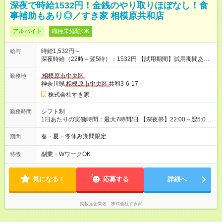
深夜で時給1532円！金銭のやり取りほぼなし！食
事補助もあり◎／すき家 相模原共和店
アルバイト
職種未経験OK
時給1,532円～
給与
深夜時給（22時～翌5時）：1532円 【試用期間】試用期間あり
試用期間の長さ：1ヶ月 雇用形態、給与は本採用時と同じです。
試用期間の実態は30日（※条件変更なし）ですが、切り上げで
相模原市中央区
勤務地
一ヶ月とさせていただきます。 研修制度あり：15時間(研修中も
神奈川県
相模原市中央区
共和3-6-17
同時給）
株式会社すき家
シフト制
勤務時間
1日あたりの実働時間：最大7時間/日 【深夜帯】22:00～翌5:00
週2日～・1日2h～OK◎ ※22:00から翌5:00までは18歳以上の方
のみ勤務可能です（18歳未満の深夜業務禁止のため） ★深夜で
春・夏・冬休み期間限定
期間
も安心して働けます★ すき家では、ワンオペを禁止していま
す。 必ず、2名以上での勤務を行いますので、安心して働けま
副業・WワークOK
特徴
す。
気になる！
応募する
詳細へ
掲載元企業名
株式会社すき家