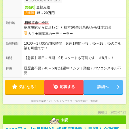
全額支給
交通費
15～20万円
月収例
相模原市中央区
勤務地
多摩境駅から徒歩17分
/
橋本(神奈川県)駅から徒歩23分
大手★国産車カーディーラー
10:00～17:00(実働6時間 休憩1時間) ※9：45～18：45のご相
勤務時間
談も可能です！
【急募】即日～長期 9月スタートも可能です ※8月～！
期間
履歴書不要
/
40～50代活躍中
/
シフト勤務
/
パソコンスキル不
特徴
要
気になる！
応募する
詳細へ
掲載元企業名
パーソルテンプスタッフ株式会社 首都圏
掲載日：2026.07.23
未読