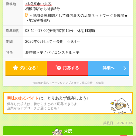
相模原市中央区
勤務地
相模原駅から徒歩5分
＜地域金融機関として都内最大の店舗ネットワークを展開★
＞地域密着銀行
08:45～17:00(実働7時間15分 休憩1時間)
勤務時間
2026年09月上旬～長期 ※9月～！
期間
履歴書不要
/
パソコンスキル不要
特徴
気になる！
応募する
詳細へ
掲載元企業名
パーソルテンプスタッフ株式会社 首都圏
興味のあるバイト
は、とりあえず保存しよう♪
保存した求人は、後からまとめて応募できるよ。
企業からアプローチが届くことも！
掲載日：2026.08.05
未読