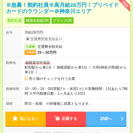
NEW
※急募！契約社員※高月給28万円！プリペイド
カードのラウンダー＠神奈川エリア
契約社員
職種未経験OK
ブランクOK
月給28万円
給与
交通費別途支給あり
交通費全額支給
交通費
25～30万円
月収例
相模原市中央区
勤務地
町田駅から車1分
/
相模原駅から車1分
/
大和(神奈川県)駅から
車1分
/
…
売り場のチェックを行う企業
10：00～18：00(実動7ｈ・休憩1ｈ) ※実働時間：1日あたり7時
勤務時間
間 ※平均勤務日数：1ヶ月あたり20日
即日～長期 ※研修後に就業となります。
期間
気になる！
応募する
詳細へ