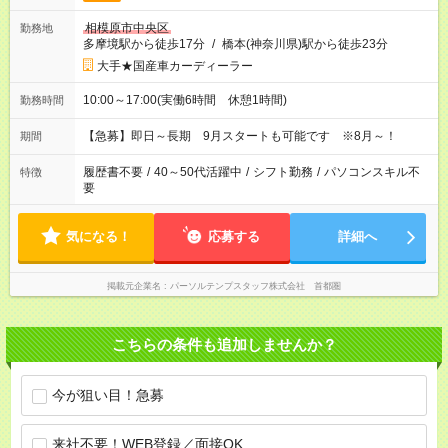
相模原市中央区
勤務地
多摩境駅から徒歩17分
/
橋本(神奈川県)駅から徒歩23分
大手★国産車カーディーラー
10:00～17:00(実働6時間 休憩1時間)
勤務時間
【急募】即日～長期 9月スタートも可能です ※8月～！
期間
履歴書不要
/
40～50代活躍中
/
シフト勤務
/
パソコンスキル不
特徴
要
気になる！
応募する
詳細へ
掲載元企業名
パーソルテンプスタッフ株式会社 首都圏
こちらの条件も追加しませんか？
今が狙い目！急募
来社不要！WEB登録／面接OK