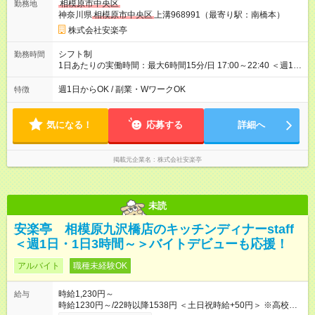
相模原市中央区
勤務地
神奈川県
相模原市中央区
上溝968991（最寄り駅：南橋本）
株式会社安楽亭
シフト制
勤務時間
1日あたりの実働時間：最大6時間15分/日 17:00～22:40 ＜週1日
～/短時間OK！＞ ※18歳未満・高校生は21:30までの勤務 ・シフ
トは自己申告制だから私生活優先でOK◎ ・週1日もあれば週5日
週1日からOK / 副業・WワークOK
特徴
でがっつり勤務もOK！ 「Ｗワークで収入増やしたい」 「副業と
して短時間」など希望に合わせて働けます！
気になる！
応募する
詳細へ
掲載元企業名
株式会社安楽亭
未読
安楽亭 相模原九沢橋店のキッチンディナーstaff
＜週1日・1日3時間～＞バイトデビューも応援！
アルバイト
職種未経験OK
時給1,230円～
給与
時給1230円～/22時以降1538円 ＜土日祝時給+50円＞ ※高校生