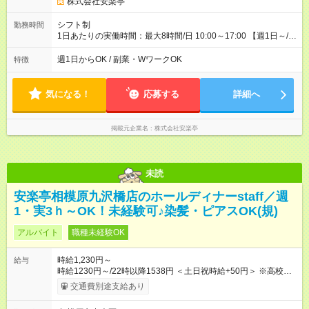
株式会社安楽亭
シフト制
勤務時間
1日あたりの実働時間：最大8時間/日 10:00～17:00 【週1日～/1
日3時間～OK！】 ＊レギュラー勤務ももちろん大歓迎！ 「子ど
ものお迎えまでの時間」 「ランチタイムだけ」 など、家庭の予
週1日からOK / 副業・WワークOK
特徴
定に合わせやすいシフト制！ ※ディナータイムの勤務希望も相
談可能◎
気になる！
応募する
詳細へ
掲載元企業名
株式会社安楽亭
未読
安楽亭相模原九沢橋店のホールディナーstaff／週
1・実3ｈ～OK！未経験可♪染髪・ピアスOK(規)
アルバイト
職種未経験OK
時給1,230円～
給与
時給1230円～/22時以降1538円 ＜土日祝時給+50円＞ ※高校生
時給1230円 【試用期間】試用期間あり 試用期間の長さ：12ヶ
交通費別途支給あり
月 雇用形態、給与は本採用時と同じです。 ※最大12ヶ月の間
で、合計30時間の試用期間（研修期間）があります。