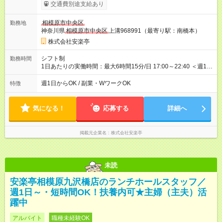
時給1230円 【試用期間】試用期間あり 試用期間の長さ：12ヶ
交通費別途支給あり
月 雇用形態、給与は本採用時と同じです。 ※最大12ヶ月の間
で、合計30時間の試用期間（研修期間）があります。
相模原市中央区
勤務地
神奈川県
相模原市中央区
上溝968991（最寄り駅：南橋本）
株式会社安楽亭
シフト制
勤務時間
1日あたりの実働時間：最大6時間15分/日 17:00～22:40 ＜週1日
～/短時間OK！＞ ※18歳未満・高校生は21:30までの勤務 ・シフ
トは自己申告制だから私生活優先でOK◎ ・週1日もあれば週5日
週1日からOK / 副業・WワークOK
特徴
でがっつり勤務もOK！ 「Ｗワークで収入増やしたい」 「副業と
して短時間」など希望に合わせて働けます！
気になる！
応募する
詳細へ
掲載元企業名
株式会社安楽亭
未読
安楽亭相模原九沢橋店のランチホールスタッフ／
週1日～・短時間OK！扶養内可★主婦（主夫）活
躍中
アルバイト
職種未経験OK