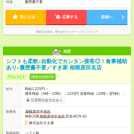
履歴書不要
特徴
気になる！
応募する
詳細へ
掲載元企業名
株式会社リクルートスタッフィング
未読
シフトも柔軟♪自動化でカンタン接客◎！食事補助
あり♪履歴書不要／すき家 相模原田名店
アルバイト
職種未経験OK
時給1,225円～
給与
通常時給（5時～22時）：1225円 深夜時給（22時～翌5時）：
1532円 高校生時給：1225円 【特別手当】早朝手当（5：00-9：
交通費別途支給あり
00）時給+150円 【試用期間】試用期間あり 試用期間の長さ：1
ヶ月 雇用形態、給与は本採用時と同じです。 試用期間の実態は
相模原市中央区
勤務地
30日（※条件変更なし）ですが、切り上げで一ヶ月とさせてい
神奈川県
相模原市中央区
田名4679-10
ただきます。 研修制度あり：15時間(研修中も同時給）
株式会社すき家
シフト制
勤務時間