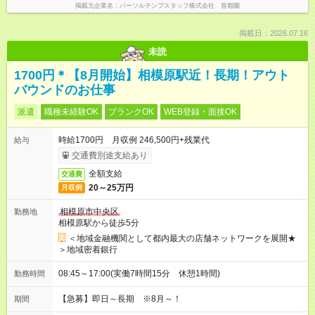
掲載元企業名
パーソルテンプスタッフ株式会社 首都圏
掲載日：2026.07.16
未読
1700円＊【8月開始】相模原駅近！長期！アウト
バウンドのお仕事
派遣
職種未経験OK
ブランクOK
WEB登録・面接OK
時給1700円 月収例 246,500円+残業代
給与
交通費別途支給あり
全額支給
交通費
20～25万円
月収例
相模原市中央区
勤務地
相模原駅から徒歩5分
＜地域金融機関として都内最大の店舗ネットワークを展開★
＞地域密着銀行
08:45～17:00(実働7時間15分 休憩1時間)
勤務時間
【急募】即日～長期 ※8月～！
期間