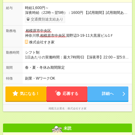
時給1,600円～
給与
深夜時給（22時～翌5時）：1600円 【試用期間】試用期間あり
試用期間の長さ：1ヶ月 雇用形態、給与は本採用時と同じです。
交通費別途支給あり
試用期間の実態は30日（※条件変更なし）ですが、切り上げで
一ヶ月とさせていただきます。 研修制度あり：15時間(研修中も
相模原市中央区
勤務地
同時給）
神奈川県
相模原市中央区
淵野辺3-19-11大黒屋ビル1Ｆ
株式会社すき家
シフト制
勤務時間
1日あたりの実働時間：最大7時間/日 【深夜帯】22:00～翌5:00
週2日～・1日2h～OK◎ ※22:00から翌5:00までは18歳以上の方
のみ勤務可能です（18歳未満の深夜業務禁止のため） ★深夜で
春・夏・冬休み期間限定
期間
も安心して働けます★ すき家では、ワンオペを禁止していま
す。 必ず、2名以上での勤務を行いますので、安心して働けま
副業・WワークOK
特徴
す。
気になる！
応募する
詳細へ
掲載元企業名
株式会社すき家
未読