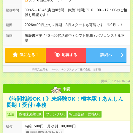
大手★国産車カーディーラー
09:45～18:45(実働8時間 休憩1時間) ※10：00～17：00のご相
勤務時間
談も可能です！
2026年09月上旬～長期 8月スタートも可能です ※9月～！
期間
履歴書不要
/
40～50代活躍中
/
シフト勤務
/
パソコンスキル不
特徴
要
気になる！
応募する
詳細へ
掲載元企業名
パーソルテンプスタッフ株式会社 首都圏
掲載日：2026.07.24
未読
《時間相談OK！》未経験OK！橋本駅！あんしん
長期！受付+事務
派遣
職種未経験OK
ブランクOK
WEB登録・面接OK
時給1500円 月収例 180,000円
給与
交通費別途支給あり