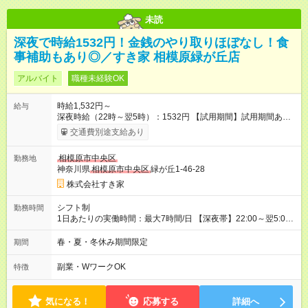
未読
深夜で時給1532円！金銭のやり取りほぼなし！食
事補助もあり◎／すき家 相模原緑が丘店
アルバイト
職種未経験OK
時給1,532円～
給与
深夜時給（22時～翌5時）：1532円 【試用期間】試用期間あり
試用期間の長さ：1ヶ月 雇用形態、給与は本採用時と同じです。
交通費別途支給あり
試用期間の実態は30日（※条件変更なし）ですが、切り上げで
一ヶ月とさせていただきます。 研修制度あり：15時間(研修中も
相模原市中央区
勤務地
同時給）
神奈川県
相模原市中央区
緑が丘1-46-28
株式会社すき家
シフト制
勤務時間
1日あたりの実働時間：最大7時間/日 【深夜帯】22:00～翌5:00
週2日～・1日2h～OK◎ ※22:00から翌5:00までは18歳以上の方
のみ勤務可能です（18歳未満の深夜業務禁止のため） ★深夜で
春・夏・冬休み期間限定
期間
も安心して働けます★ すき家では、ワンオペを禁止していま
す。 必ず、2名以上での勤務を行いますので、安心して働けま
副業・WワークOK
特徴
す。
気になる！
応募する
詳細へ