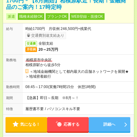
1700円＊【8月開始】相模原駅近！長期！金融商
品のご案内！17時定時
派遣
職種未経験OK
ブランクOK
WEB登録・面接OK
時給1700円 月収例 246,500円+残業代
給与
交通費別途支給あり
全額支給
交通費
20～25万円
月収例
相模原市中央区
勤務地
相模原駅から徒歩5分
＜地域金融機関として都内最大の店舗ネットワークを展開★
＞地域密着銀行
08:45～17:00(実働7時間15分 休憩1時間)
勤務時間
【急募】即日～長期 ※8月～！
期間
履歴書不要
/
パソコンスキル不要
特徴
気になる！
応募する
詳細へ