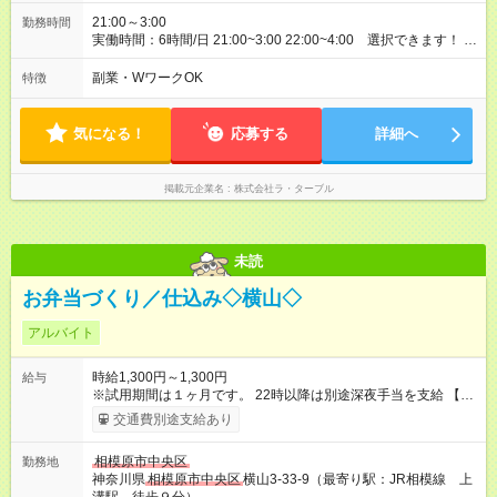
21:00～3:00
勤務時間
実働時間：6時間/日 21:00~3:00 22:00~4:00 選択できます！ 正
社員登用後は１日８時間勤務です。
副業・WワークOK
特徴
気になる！
応募する
詳細へ
掲載元企業名
株式会社ラ・ターブル
未読
お弁当づくり／仕込み◇横山◇
アルバイト
時給1,300円～1,300円
給与
※試用期間は１ヶ月です。 22時以降は別途深夜手当を支給 【試
用期間】試用期間あり 試用期間の長さ：1ヶ月 雇用形態、給与
交通費別途支給あり
は本採用時と同じです。 試用期間あり（1ヶ月間契約） その
後、双方の同意によりアルバイト継続（１ヶ月後に社保／雇用
相模原市中央区
勤務地
加入）または正社員採用 ※試用期間終了後に本採用の可否を判
神奈川県
相模原市中央区
横山3-33-9（最寄り駅：JR相模線 上
断いたします 正社員登用制度あり