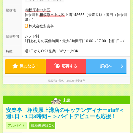
月 雇用形態、給与は本採用時と同じです。 ※最大12ヶ月の間
で、合計30時間の試用期間（研修期間）があります。
相模原市中央区
勤務地
神奈川県
相模原市中央区
上溝148655（最寄り駅：番田（神奈川
県））
株式会社安楽亭
シフト制
勤務時間
1日あたりの実働時間：最大8時間/日 10:00～17:00 【週1日～/1
日3時間～OK！】 ＊レギュラー勤務ももちろん大歓迎！ 「子ど
ものお迎えまでの時間」 「ランチタイムだけ」 など、家庭の予
週1日からOK / 副業・WワークOK
特徴
定に合わせやすいシフト制！ ※ディナータイムの勤務希望も相
談可能◎
気になる！
応募する
詳細へ
掲載元企業名
株式会社安楽亭
未読
安楽亭 相模原上溝店のキッチンディナーstaff＜
週1日・1日3時間～＞バイトデビューも応援！
アルバイト
職種未経験OK