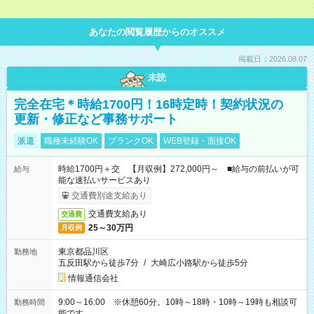
あなたの閲覧履歴からのオススメ
掲載日：2026.08.07
未読
完全在宅＊時給1700円！16時定時！契約状況の
更新・修正など事務サポート
派遣
職種未経験OK
ブランクOK
WEB登録・面接OK
時給1700円＋交 【月収例】272,000円～ ■給与の前払いが可
給与
能な速払いサービスあり
交通費別途支給あり
交通費支給あり
交通費
25～30万円
月収例
東京都品川区
勤務地
五反田駅から徒歩7分
/
大崎広小路駅から徒歩5分
情報通信会社
9:00～16:00 ※休憩60分。10時～18時・10時～19時も相談可
勤務時間
能です。