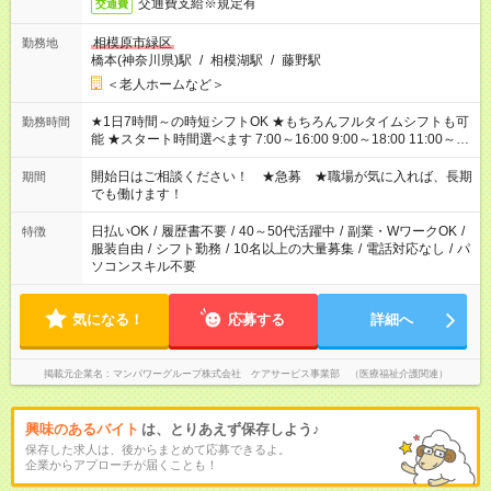
交通費支給※規定有
交通費
相模原市緑区
勤務地
橋本(神奈川県)駅
/
相模湖駅
/
藤野駅
＜老人ホームなど＞
★1日7時間～の時短シフトOK ★もちろんフルタイムシフトも可
勤務時間
能 ★スタート時間選べます 7:00～16:00 9:00～18:00 11:00～
20:00 など 残業なし！ ※Wワークの場合、他のお仕事と合わせ
週40時間超の就業はご案内できません ※法令に基づき、週20時
開始日はご相談ください！ ★急募 ★職場が気に入れば、長期
期間
間以上勤務は社会保険への加入対象となります ※労働者派遣法
でも働けます！
（日雇い派遣の原則禁止）により、短時間・短期間の就業はご
案内が難しい場合があります
日払いOK
/
履歴書不要
/
40～50代活躍中
/
副業・WワークOK
/
特徴
服装自由
/
シフト勤務
/
10名以上の大量募集
/
電話対応なし
/
パ
ソコンスキル不要
気になる！
応募する
詳細へ
掲載元企業名
マンパワーグループ株式会社 ケアサービス事業部 （医療福祉介護関連）
興味のあるバイト
は、とりあえず保存しよう♪
保存した求人は、後からまとめて応募できるよ。
企業からアプローチが届くことも！