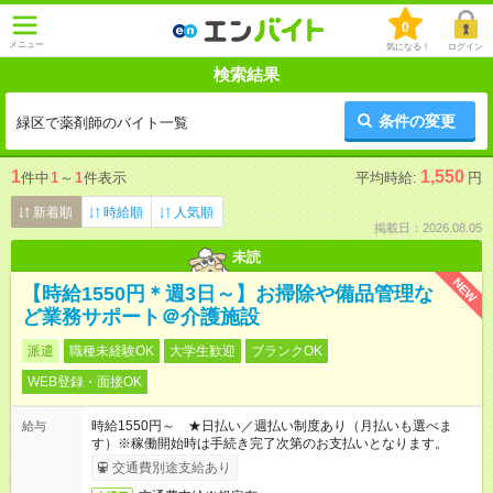
0
メニュー
気になる！
ログイン
検索結果
条件の変更
緑区で薬剤師のバイト一覧
1
1,550
件中
1
～
1
件表示
平均時給:
円
新着順
時給順
人気順
掲載日：2026.08.05
未読
NEW
【時給1550円＊週3日～】お掃除や備品管理な
ど業務サポート＠介護施設
派遣
職種未経験OK
大学生歓迎
ブランクOK
WEB登録・面接OK
時給1550円～ ★日払い／週払い制度あり（月払いも選べま
給与
す）※稼働開始時は手続き完了次第のお支払いとなります。
交通費別途支給あり