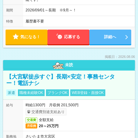
2026/09/01～長期 ※9月～！
期間
履歴書不要
特徴
気になる！
応募する
詳細へ
掲載日：2026.08.06
未読
【大宮駅徒歩すぐ】長期×安定！事務センタ
ー！電話ナシ
派遣
職種未経験OK
ブランクOK
WEB登録・面接OK
時給1300円 月収例 201,500円
給与
交通費別途支給あり
全額支給
交通費
20～25万円
月収例
さいたま市大宮区
勤務地