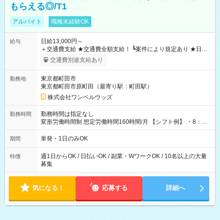
もらえる◎/T1
アルバイト
職種未経験OK
日給13,000円～
給与
＋交通費支給 ★交通費全額支給！ ┗案件により規定あり ★日払
いOK！（規定あり） ┗働いたその日に現金GET♪ お仕事後はコ
交通費別途支給あり
ンビニATMから 日払い分を引き落とせます！ 【試用期間】試
用期間なし
東京都町田市
勤務地
東京都町田市原町田（最寄り駅：町田駅）
株式会社ワンベルウッズ
勤務時間は指定なし
勤務時間
変形労働時間制 想定労働時間160時間/月 【シフト例】 ・8：00
～21：00
単発・1日のみOK
期間
週1日からOK / 日払いOK / 副業・WワークOK / 10名以上の大量
特徴
募集
気になる！
応募する
詳細へ