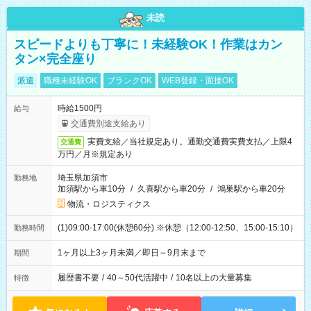
未読
スピードよりも丁寧に！未経験OK！作業はカン
タン×完全座り
派遣
職種未経験OK
ブランクOK
WEB登録・面接OK
時給1500円
給与
交通費別途支給あり
実費支給／当社規定あり。通勤交通費実費支払／上限4
交通費
万円／月※規定あり
埼玉県加須市
勤務地
加須駅から車10分
/
久喜駅から車20分
/
鴻巣駅から車20分
物流・ロジスティクス
(1)09:00-17:00(休憩60分) ※休憩（12:00-12:50、15:00-15:10）
勤務時間
1ヶ月以上3ヶ月未満／即日～9月末まで
期間
履歴書不要
/
40～50代活躍中
/
10名以上の大量募集
特徴