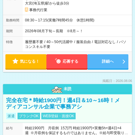
大宮(埼玉県)駅から徒歩3分
事務代行業
08:30～17:15(実働7時間45分 休憩1時間)
勤務時間
2026年08月下旬～長期 ※8月～！
期間
履歴書不要
/
40～50代活躍中
/
服装自由
/
電話対応なし
/
パソ
特徴
コンスキル不要
気になる！
応募する
詳細へ
掲載日：2026.08.06
未読
完全在宅＊時給1900円！週4日＆10～16時！メ
ディアコンサル企業で事務アシ
派遣
ブランクOK
WEB登録・面接OK
時給1900円 月収例 15万円 時給1900円×実働5h×週4日×4
給与
週 ※月収例を保証するものではありません。※給与即受取りサ