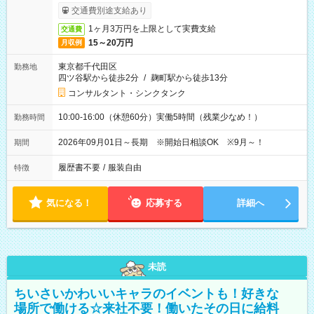
ービス利用可（利用条件有）
交通費別途支給あり
1ヶ月3万円を上限として実費支給
交通費
15～20万円
月収例
東京都千代田区
勤務地
四ツ谷駅から徒歩2分
/
麹町駅から徒歩13分
コンサルタント・シンクタンク
10:00-16:00（休憩60分）実働5時間（残業少なめ！）
勤務時間
2026年09月01日～長期 ※開始日相談OK ※9月～！
期間
履歴書不要
/
服装自由
特徴
気になる！
応募する
詳細へ
未読
ちいさいかわいいキャラのイベントも！好きな
場所で働ける☆来社不要！働いたその日に給料