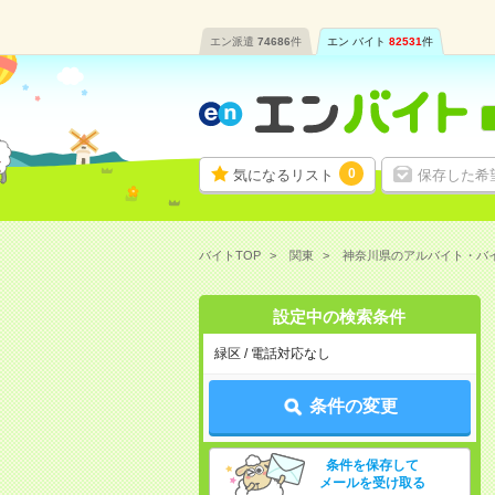
エン派遣
74686
件
エン バイト
82531
件
0
気になるリスト
保存した希
バイトTOP
関東
神奈川県のアルバイト・バ
設定中の検索条件
緑区 / 電話対応なし
条件の変更
条件を保存して
メールを受け取る