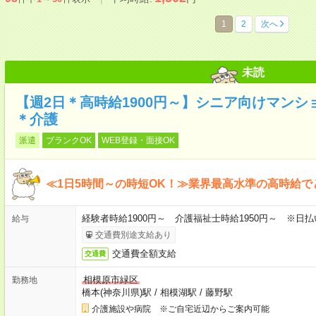
1
2
次へ
未読
【週2日＊高時給1900円～】シニア向けマン
＊介護
派遣
ブランクOK
WEB登録・面接OK
≪1日5時間～の時短OK！≫業界最高水準の高時給で
経験者時給1900円～ 介護福祉士時給1950円～ ※日払
給与
交通費別途支給あり
交通費全額支給
交通費
相模原市緑区
勤務地
橋本(神奈川県)駅
/
相模湖駅
/
藤野駅
介護施設や病院 ※ご自宅近辺からご案内可能