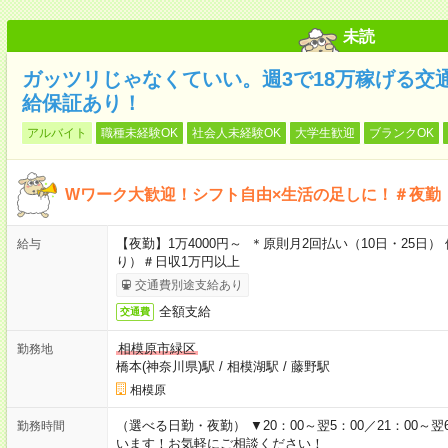
未読
ガッツリじゃなくていい。週3で18万稼げる交
給保証あり！
アルバイト
職種未経験OK
社会人未経験OK
大学生歓迎
ブランクOK
Wワーク大歓迎！シフト自由×生活の足しに！＃夜勤
【夜勤】1万4000円～ ＊原則月2回払い（10日・25
給与
り）＃日収1万円以上
交通費別途支給あり
全額支給
交通費
相模原市緑区
勤務地
橋本(神奈川県)駅
/
相模湖駅
/
藤野駅
相模原
（選べる日勤・夜勤） ▼20：00～翌5：00／21：00～翌
勤務時間
います！お気軽にご相談ください！