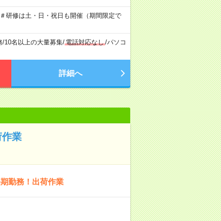
 ＃研修は土・日・祝日も開催（期間限定で
務
/
10名以上の大量募集
/
電話対応なし
/
パソコ
詳細へ
荷作業
長期勤務！出荷作業