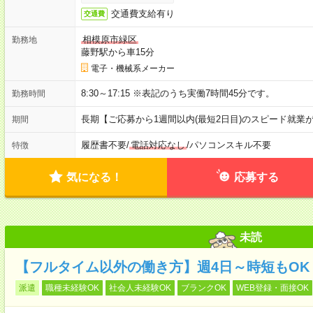
交通費支給有り
交通費
相模原市緑区
勤務地
藤野駅から車15分
電子・機械系メーカー
8:30～17:15 ※表記のうち実働7時間45分です。
勤務時間
長期【ご応募から1週間以内(最短2日目)のスピード就業
期間
履歴書不要
/
電話対応なし
/
パソコンスキル不要
特徴
気になる！
応募する
未読
【フルタイム以外の働き方】週4日～時短もO
派遣
職種未経験OK
社会人未経験OK
ブランクOK
WEB登録・面接OK