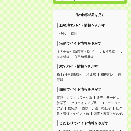
他の検索結果を見る
勤務地でバイト情報をさがす
中央区
南区
沿線でバイト情報をさがす
ＪＲ中央本線(東京－松本)
ＪＲ横浜線
Ｊ
Ｒ相模線
京王相模原線
駅でバイト情報をさがす
橋本(神奈川県)駅
相原駅
相模湖駅
藤
野駅
職種でバイト情報をさがす
事務・オフィスワーク系
販売・サービス・
営業系
クリエイティブ系
IT・エンジニ
ア系
技術系
医療・介護・福祉系
軽作
業・警備・イベント系
調査・教育・その他
こだわりでバイト情報をさがす