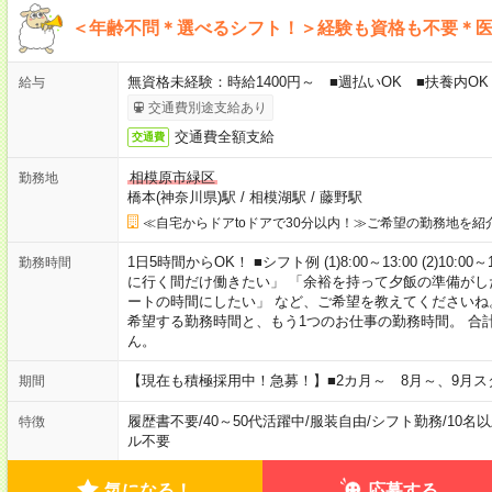
＜年齢不問＊選べるシフト！＞経験も資格も不要＊
無資格未経験：時給1400円～ ■週払いOK ■扶養内OK
給与
交通費別途支給あり
交通費全額支給
交通費
相模原市緑区
勤務地
橋本(神奈川県)駅
/
相模湖駅
/
藤野駅
≪自宅からドアtoドアで30分以内！≫ご希望の勤務地を紹
1日5時間からOK！ ■シフト例 (1)8:00～13:00 (2)10:00～
勤務時間
に行く間だけ働きたい」 「余裕を持って夕飯の準備がし
ートの時間にしたい」 など、ご希望を教えてくださいね
希望する勤務時間と、もう1つのお仕事の勤務時間。 合
ん。
【現在も積極採用中！急募！】■2カ月～ 8月～、9月ス
期間
履歴書不要
/
40～50代活躍中
/
服装自由
/
シフト勤務
/
10名
特徴
ル不要
気になる！
応募する