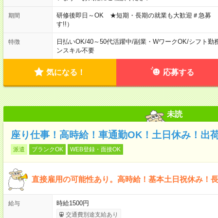
研修後即日～OK ★短期・長期の就業も大歓迎＃急募
期間
す!!）
日払いOK
/
40～50代活躍中
/
副業・WワークOK
/
シフト勤
特徴
ンスキル不要
気になる！
応募する
未読
座り仕事！高時給！車通勤OK！土日休み！出
派遣
ブランクOK
WEB登録・面接OK
直接雇用の可能性あり。高時給！基本土日祝休み！
時給1500円
給与
交通費別途支給あり