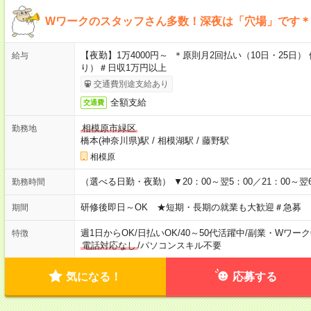
Wワークのスタッフさん多数！深夜は「穴場」です＊
【夜勤】1万4000円～ ＊原則月2回払い（10日・25
給与
り）＃日収1万円以上
交通費別途支給あり
全額支給
交通費
相模原市緑区
勤務地
橋本(神奈川県)駅
/
相模湖駅
/
藤野駅
相模原
（選べる日勤・夜勤） ▼20：00～翌5：00／21：00～翌6
勤務時間
研修後即日～OK ★短期・長期の就業も大歓迎＃急募
期間
週1日からOK
/
日払いOK
/
40～50代活躍中
/
副業・Wワーク
特徴
電話対応なし
/
パソコンスキル不要
気になる！
応募する