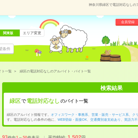
神奈川県緑区で電話対応なしの
会員登録
エリア変更
関東版
望条件
イト一覧
緑区の電話対応なしのアルバイト・バイト一覧
検索結果
緑区
電話対応なし
で
のバイト一覧
緑区のアルバイト情報です。
オフィスワーク・事務系
、
営業・販売・サービス系
、
ク
す。電話対応なしの条件の他に、
WEB登録・面接OK
、
交通費別途支給あり
、
英語力不
1,502
93
平均時給:
円
件中
1
～
50
件表示