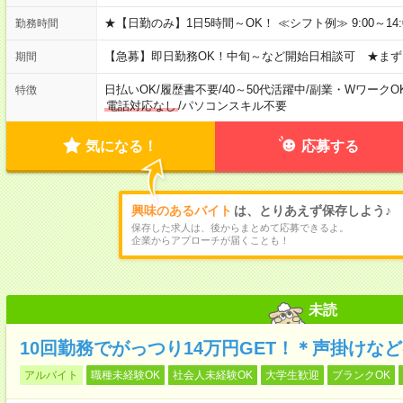
★【日勤のみ】1日5時間～OK！ ≪シフト例≫ 9:00～14:00 10
勤務時間
【急募】即日勤務OK！中旬～など開始日相談可 ★まず
期間
日払いOK
/
履歴書不要
/
40～50代活躍中
/
副業・WワークO
特徴
電話対応なし
/
パソコンスキル不要
気になる！
応募する
興味のあるバイト
は、とりあえず保存しよう♪
保存した求人は、後からまとめて応募できるよ。
企業からアプローチが届くことも！
未読
10回勤務でがっつり14万円GET！＊声掛けな
アルバイト
職種未経験OK
社会人未経験OK
大学生歓迎
ブランクOK