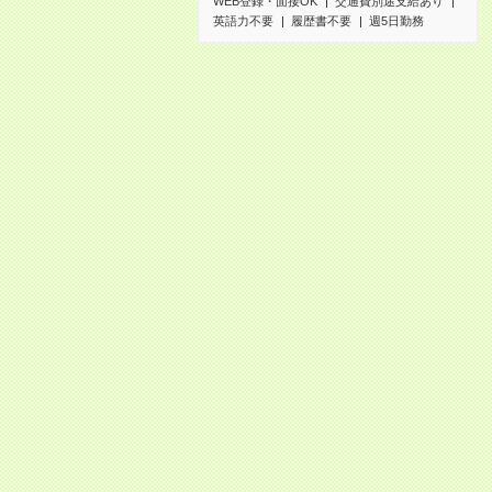
WEB登録・面接OK
交通費別途支給あり
英語力不要
履歴書不要
週5日勤務