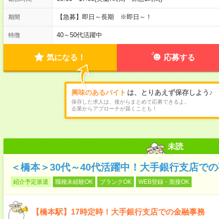
【急募】即日～長期 ※即日～！
期間
40～50代活躍中
特徴
気になる！
応募する
興味のあるバイト
は、とりあえず保存しよう♪
保存した求人は、後からまとめて応募できるよ。
企業からアプローチが届くことも！
未読
＜橋本＞30代～40代活躍中！大手銀行支店で
紹介予定派遣
職種未経験OK
ブランクOK
WEB登録・面接OK
【橋本駅】17時定時！大手銀行支店での金融事務