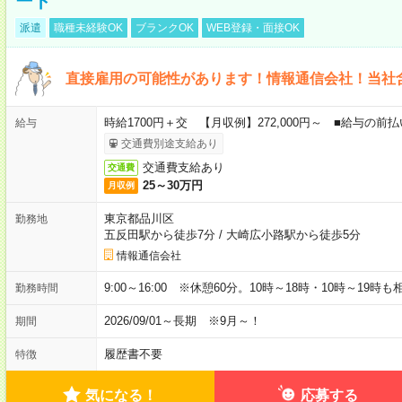
ート
派遣
職種未経験OK
ブランクOK
WEB登録・面接OK
直接雇用の可能性があります！情報通信会社！当社
時給1700円＋交 【月収例】272,000円～ ■給与の
給与
交通費別途支給あり
交通費支給あり
交通費
25～30万円
月収例
東京都品川区
勤務地
五反田駅から徒歩7分
/
大崎広小路駅から徒歩5分
情報通信会社
9:00～16:00 ※休憩60分。10時～18時・10時～19時
勤務時間
2026/09/01～長期 ※9月～！
期間
履歴書不要
特徴
気になる！
応募する