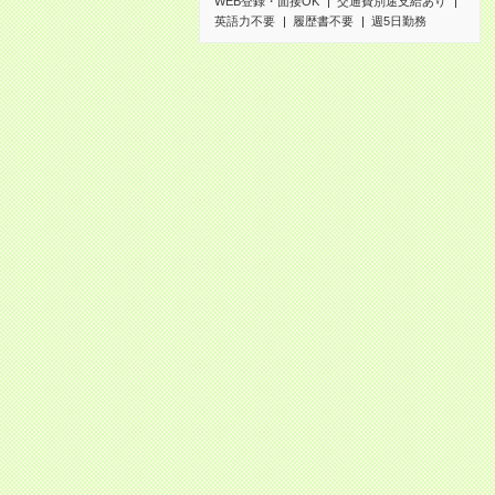
WEB登録・面接OK
交通費別途支給あり
英語力不要
履歴書不要
週5日勤務