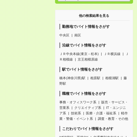
他の検索結果を見る
勤務地でバイト情報をさがす
中央区
南区
沿線でバイト情報をさがす
ＪＲ中央本線(東京－松本)
ＪＲ横浜線
Ｊ
Ｒ相模線
京王相模原線
駅でバイト情報をさがす
橋本(神奈川県)駅
相原駅
相模湖駅
藤
野駅
職種でバイト情報をさがす
事務・オフィスワーク系
販売・サービス・
営業系
クリエイティブ系
IT・エンジニ
ア系
技術系
医療・介護・福祉系
軽作
業・警備・イベント系
調査・教育・その他
こだわりでバイト情報をさがす