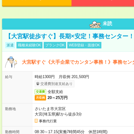
未読
【大宮駅徒歩すぐ】長期×安定！事務センター
派遣
職種未経験OK
ブランクOK
WEB登録・面接OK
大宮駅すぐ《大手企業でカンタン事務！》事務セン
時給1300円 月収例 201,500円
給与
交通費別途支給あり
全額支給
交通費
20～25万円
月収例
さいたま市大宮区
勤務地
大宮(埼玉県)駅から徒歩3分
事務代行業
08:30～17:15(実働7時間45分 休憩1時間)
勤務時間