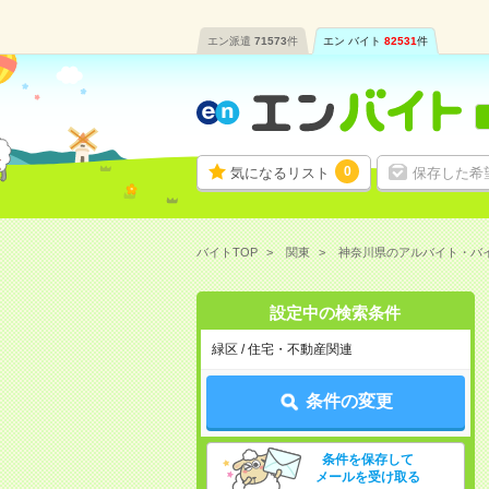
エン派遣
71573
件
エン バイト
82531
件
0
気になるリスト
保存した希
バイトTOP
関東
神奈川県のアルバイト・バ
設定中の検索条件
緑区 / 住宅・不動産関連
条件の変更
条件を保存して
メールを受け取る