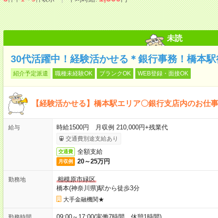
未読
30代活躍中！経験活かせる＊銀行事務！橋本駅
紹介予定派遣
職種未経験OK
ブランクOK
WEB登録・面接OK
【経験活かせる】橋本駅エリア〇銀行支店内のお仕
時給1500円 月収例 210,000円+残業代
給与
交通費別途支給あり
全額支給
交通費
20～25万円
月収例
相模原市緑区
勤務地
橋本(神奈川県)駅から徒歩3分
大手金融機関★
09:00～17:00(実働7時間 休憩1時間)
勤務時間