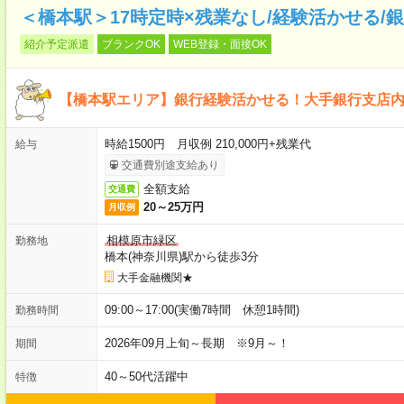
＜橋本駅＞17時定時×残業なし/経験活かせる/
紹介予定派遣
ブランクOK
WEB登録・面接OK
【橋本駅エリア】銀行経験活かせる！大手銀行支店
時給1500円 月収例 210,000円+残業代
給与
交通費別途支給あり
全額支給
交通費
20～25万円
月収例
相模原市緑区
勤務地
橋本(神奈川県)駅から徒歩3分
大手金融機関★
09:00～17:00(実働7時間 休憩1時間)
勤務時間
2026年09月上旬～長期 ※9月～！
期間
40～50代活躍中
特徴