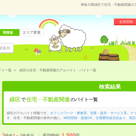
神奈川県緑区で住宅・不動産関連の
会員登録
エリア変更
関東版
望条件
イト一覧
緑区の住宅・不動産関連のアルバイト・バイト一覧
検索結果
緑区
住宅・不動産関連
で
のバイト一覧
緑区のアルバイト情報です。
オフィスワーク・事務系
、
営業・販売・サービス系
、
ク
す。住宅・不動産関連の条件の他に、
WEB登録・面接OK
、
交通費別途支給あり
、
英語
1,500
3
平均時給:
円
件中
1
～
3
件表示