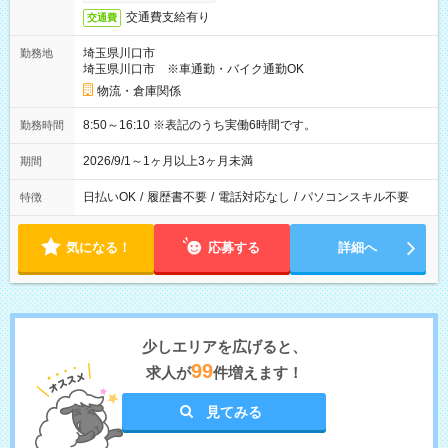
交通費支給有り
交通費
埼玉県川口市
勤務地
埼玉県川口市 ※車通勤・バイク通勤OK
物流・倉庫関係
8:50～16:10 ※表記のうち実働6時間です。
勤務時間
2026/9/1～1ヶ月以上3ヶ月未満
期間
日払いOK
/
履歴書不要
/
電話対応なし
/
パソコンスキル不要
特徴
気になる！
応募する
詳細へ
少しエリアを広げると、
99
求人が
件増えます！
見てみる