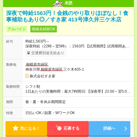
未読
深夜で時給1563円！金銭のやり取りほぼなし！食
事補助もあり◎／すき家 413号津久井三ケ木店
アルバイト
職種未経験OK
時給1,563円～
給与
深夜時給（22時～翌5時）：1563円 【試用期間】試用期間あり
試用期間の長さ：1ヶ月 雇用形態、給与は本採用時と同じです。
交通費別途支給あり
試用期間の実態は30日（※条件変更なし）ですが、切り上げで
一ヶ月とさせていただきます。 研修制度あり：15時間(研修中も
相模原市緑区
勤務地
同時給）
神奈川県
相模原市緑区
三ケ木405-1
株式会社すき家
シフト制
勤務時間
1日あたりの実働時間：最大7時間/日 【深夜帯】22:00～翌5:00
週2日～・1日2h～OK◎ ※22:00から翌5:00までは18歳以上の方
のみ勤務可能です（18歳未満の深夜業務禁止のため） ★深夜で
春・夏・冬休み期間限定
期間
も安心して働けます★ すき家では、ワンオペを禁止していま
す。 必ず、2名以上での勤務を行いますので、安心して働けま
日払いOK / 副業・WワークOK
特徴
す。
気になる！
応募する
詳細へ