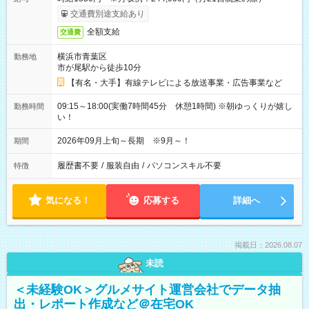
交通費別途支給あり
全額支給
交通費
横浜市青葉区
勤務地
市が尾駅から徒歩10分
【有名・大手】有線テレビによる放送事業・広告事業など
09:15～18:00(実働7時間45分 休憩1時間) ※朝ゆっくりが嬉し
勤務時間
い！
2026年09月上旬～長期 ※9月～！
期間
履歴書不要
/
服装自由
/
パソコンスキル不要
特徴
気になる！
応募する
詳細へ
掲載日：2026.08.07
未読
＜未経験OK＞グルメサイト運営会社でデータ抽
出・レポート作成など＠在宅OK