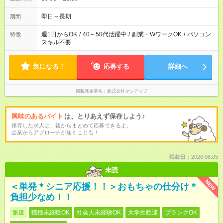
即日～長期
期間
週1日からOK
/
40～50代活躍中
/
副業・WワークOK
/
パソコン
特徴
スキル不要
気になる！
応募する
詳細へ
掲載元企業名
株式会社マンアップ
興味のあるバイト
は、とりあえず保存しよう♪
保存した求人は、後からまとめて応募できるよ。
企業からアプローチが届くことも！
掲載日：2026.08.05
未読
NEW
＜単発＊シニア応援！！＞おもちゃの仕分け＊
負担少なめ！！
派遣
職種未経験OK
社会人未経験OK
大学生歓迎
ブランクOK