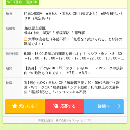
WEB登録・面接OK
時給1400円 ■日払い・週払いOK！(規定あり) ■現金日払いも
給与
ＯＫ（規定あり）
相模原市緑区
勤務地
橋本(神奈川県)駅
/
相模湖駅
/
藤野駅
大手物流会社（年齢不問／「無理なく続けられる」と好評の
職場です！）
9:00～18:00 希望の時間帯を選べます！ ＜シフト例＞ ・8：30
勤務時間
～12：00 ・10：00～19：00 ・17：00～22：00 ・13：00～
22：00 ・22：00～翌6：00 など
【急募】1日のみOK！即日スタートもOK！ ＜Ｗワークや扶養
期間
内での勤務もＯＫです＞ ＃7月～＃8月～
週1日からOK
/
日払いOK
/
履歴書不要
/
40～50代活躍中
/
副
特徴
業・WワークOK
/
服装自由
/
シフト勤務
/
10名以上の大量募
集
/
電話対応なし
/
パソコンスキル不要
気になる！
応募する
詳細へ
掲載元企業名
株式会社マイワーク（シニア）