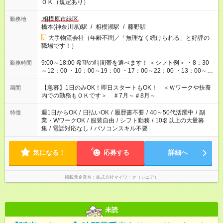
ＯＫ（規定あり）
相模原市緑区
勤務地
橋本(神奈川県)駅
/
相模湖駅
/
藤野駅
大手物流会社（年齢不問／「無理なく続けられる」と好評の
職場です！）
9:00～18:00 希望の時間帯を選べます！ ＜シフト例＞ ・8：30
勤務時間
～12：00 ・10：00～19：00 ・17：00～22：00 ・13：00～
22：00 ・22：00～翌6：00 など
【急募】1日のみOK！即日スタートもOK！ ＜Ｗワークや扶養
期間
内での勤務もＯＫです＞ ＃7月～＃8月～
週1日からOK
/
日払いOK
/
履歴書不要
/
40～50代活躍中
/
副
特徴
業・WワークOK
/
服装自由
/
シフト勤務
/
10名以上の大量募
集
/
電話対応なし
/
パソコンスキル不要
気になる！
応募する
詳細へ
掲載元企業名
株式会社マイワーク（シニア）
未読