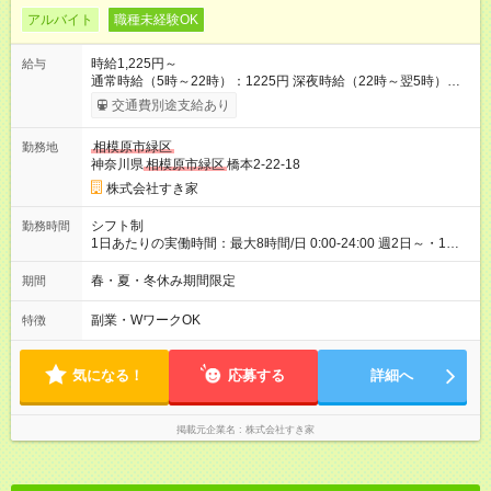
アルバイト
職種未経験OK
時給1,225円～
給与
通常時給（5時～22時）：1225円 深夜時給（22時～翌5時）：
1532円 高校生時給：1225円 【特別手当】早朝手当（5：00-9：
交通費別途支給あり
00）時給+150円 【試用期間】試用期間あり 試用期間の長さ：1
ヶ月 雇用形態、給与は本採用時と同じです。 試用期間の実態は
相模原市緑区
勤務地
30日（※条件変更なし）ですが、切り上げで一ヶ月とさせてい
神奈川県
相模原市緑区
橋本2-22-18
ただきます。 研修制度あり：15時間(研修中も同時給）
株式会社すき家
シフト制
勤務時間
1日あたりの実働時間：最大8時間/日 0:00-24:00 週2日～・1日
2h～OK ＜シフト例＞ 〇朝帯 5:00-9:00 〇昼帯 9:00-14:00 〇午
後帯 14:00-18:00 〇夜帯 18:00-22:00 〇深夜帯 22:00-翌5:00 基
春・夏・冬休み期間限定
期間
本は固定シフトですが家庭の都合などイレギュラーには対応し
ます♪
副業・WワークOK
特徴
気になる！
応募する
詳細へ
掲載元企業名
株式会社すき家