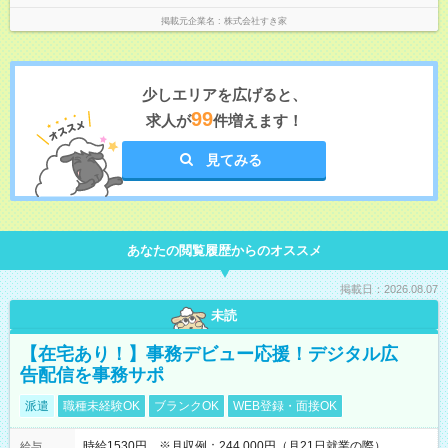
掲載元企業名
株式会社すき家
少しエリアを広げると、
99
求人が
件増えます！
見てみる
あなたの閲覧履歴からのオススメ
掲載日：2026.08.07
未読
【在宅あり！】事務デビュー応援！デジタル広
告配信を事務サポ
派遣
職種未経験OK
ブランクOK
WEB登録・面接OK
時給1530円 ※月収例：244,000円（月21日就業の際）
給与