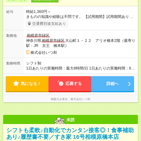
時給1,360円～
給与
きものの知識や経験は不問です。 【試用期間】試用期間あり 試
用期間の長さ：3ヶ月 雇用形態、給与は本採用時と同じです。
交通費別途支給あり
相模原市緑区
勤務地
神奈川県
相模原市緑区
大山町１－２２ アリオ橋本2階（最寄り
駅：JR 京王 橋本駅）
株式会社いつ和
シフト制
勤務時間
1日あたりの実働時間：最大8時間/日 1日あたりの実働時間：6時
間/休憩1時間（7時間拘束） シフト例 早番）9時30分～16時30
分 遅番）14時00分～21時00分
気になる！
応募する
詳細へ
掲載元企業名
株式会社いつ和
未読
シフトも柔軟♪自動化でカンタン接客◎！食事補助
あり♪履歴書不要／すき家 16号相模原橋本店