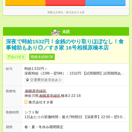
掲載元企業名
株式会社すき家
未読
深夜で時給1532円！金銭のやり取りほぼなし！食
事補助もあり◎／すき家 16号相模原橋本店
アルバイト
職種未経験OK
時給1,532円～
給与
深夜時給（22時～翌5時）：1532円 【試用期間】試用期間あり
試用期間の長さ：1ヶ月 雇用形態、給与は本採用時と同じです。
交通費別途支給あり
試用期間の実態は30日（※条件変更なし）ですが、切り上げで
一ヶ月とさせていただきます。 研修制度あり：15時間(研修中も
相模原市緑区
勤務地
同時給）
神奈川県
相模原市緑区
橋本2-22-18
株式会社すき家
シフト制
勤務時間
1日あたりの実働時間：最大7時間/日 【深夜帯】22:00～翌5:00
週2日～・1日2h～OK◎ ※22:00から翌5:00までは18歳以上の方
のみ勤務可能です（18歳未満の深夜業務禁止のため） ★深夜で
春・夏・冬休み期間限定
期間
も安心して働けます★ すき家では、ワンオペを禁止していま