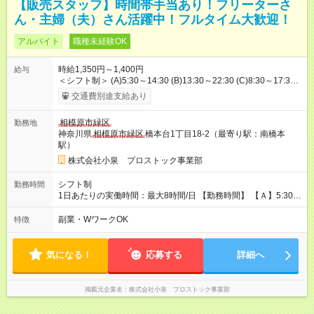
【販売スタッフ】時間帯手当あり！フリーターさ
ん・主婦（夫）さん活躍中！フルタイム大歓迎！
アルバイト
職種未経験OK
時給1,350円～1,400円
給与
＜シフト制＞ (A)5:30～14:30 (B)13:30～22:30 (C)8:30～17:30
※フルタイム働ける方大歓迎♪ AB番：時給1400円 ABC番：時給
交通費別途支給あり
1350円 ●時間帯手当あり 05:30～08:00 20:00～22:30 の時間帯
に勤務可能な方は、1勤務当たり450円の手当支給！ 《月収例》
相模原市緑区
勤務地
[フルタイムでガッツリ] 早番＆遅番 時給1400円、週5勤務の場合
神奈川県
相模原市緑区
橋本台1丁目18-2（最寄り駅：南橋本
- 月収25万円 ＝時給1400円×8ｈ×22日＋勤務手当450円×22日
駅）
＊入社祝い金支給(規定有) ＊シフトは気軽にご相談をください
【試用期間】試用期間なし
株式会社小泉 プロストック事業部
シフト制
勤務時間
1日あたりの実働時間：最大8時間/日 【勤務時間】 【Ａ】5:30～
14:30 【Ｂ】13:30～22:30 【Ｃ】8:30～17:30 ★A、Bのシフト
のうち5:30～8:00、20:00～22:30の時間帯には別途「時間帯手
副業・WワークOK
特徴
当」がつきます。 ★週3、1日3h～OK！ ※時間・曜日相談可
気になる！
応募する
詳細へ
掲載元企業名
株式会社小泉 プロストック事業部