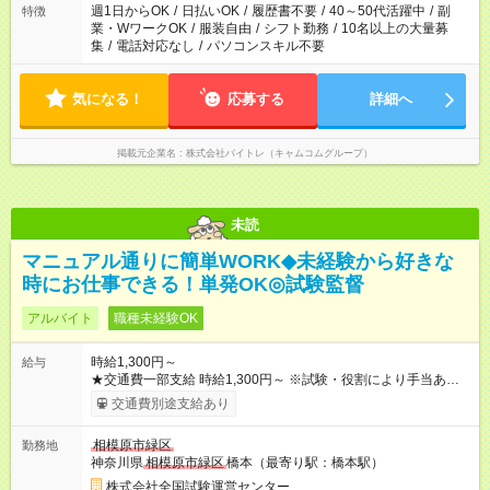
週1日からOK
/
日払いOK
/
履歴書不要
/
40～50代活躍中
/
副
特徴
業・WワークOK
/
服装自由
/
シフト勤務
/
10名以上の大量募
集
/
電話対応なし
/
パソコンスキル不要
気になる！
応募する
詳細へ
掲載元企業名
株式会社バイトレ（キャムコムグループ）
未読
マニュアル通りに簡単WORK◆未経験から好きな
時にお仕事できる！単発OK◎試験監督
アルバイト
職種未経験OK
時給1,300円～
給与
★交通費一部支給 時給1,300円～ ※試験・役割により手当あり ※
勤務回数により昇給あり 【即給（前払い）オプションあり！】
交通費別途支給あり
希望される場合、勤務から1週間ほどで給与の一部を受け取れま
す。 ※手数料418円がかかります。 【過去試験日の収入例】 ・
相模原市緑区
勤務地
河合塾模擬試験 8:30～17:30（休憩1時間） 時給1,300円×8時間
神奈川県
相模原市緑区
橋本（最寄り駅：橋本駅）
＝日収10,400円＋交通費 ※当日の役割により時給＋100円の場
合あり ・国家試験 7:00～13:30（休憩なし） 時給1,300円（役
株式会社全国試験運営センター