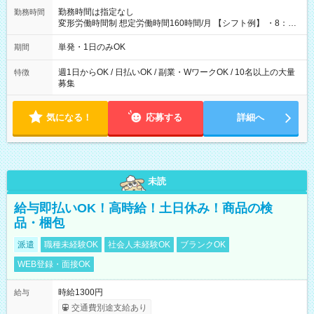
勤務時間は指定なし
勤務時間
変形労働時間制 想定労働時間160時間/月 【シフト例】 ・8：00
～21：00
単発・1日のみOK
期間
週1日からOK / 日払いOK / 副業・WワークOK / 10名以上の大量
特徴
募集
気になる！
応募する
詳細へ
未読
給与即払いOK！高時給！土日休み！商品の検
品・梱包
派遣
職種未経験OK
社会人未経験OK
ブランクOK
WEB登録・面接OK
時給1300円
給与
交通費別途支給あり