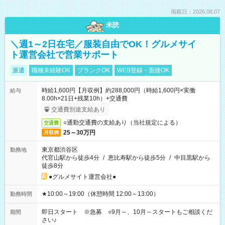
掲載日：2026.08.07
未読
＼週1～2日在宅／服装自由でOK！グルメサイ
ト運営会社で営業サポート
派遣
職種未経験OK
ブランクOK
WEB登録・面接OK
時給1,600円【月収例】約288,000円（時給1,600円×実働
給与
8.00h×21日+残業10h）+交通費
交通費別途支給あり
○通勤交通費の支給あり（当社規定による）
交通費
25～30万円
月収例
東京都渋谷区
勤務地
代官山駅から徒歩4分
/
恵比寿駅から徒歩5分
/
中目黒駅から
徒歩8分
●グルメサイト運営会社●
★10:00～19:00（休憩時間 12:00～13:00）
勤務時間
即日スタート ※急募 ○9月～、10月～スタートもご相談くだ
期間
さい♪