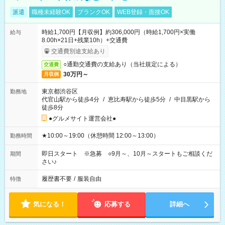
派遣
職種未経験OK
ブランクOK
WEB登録・面接OK
時給1,700円【月収例】約306,000円（時給1,700円×実働
給与
8.00h×21日+残業10h）+交通費
交通費別途支給あり
○通勤交通費の支給あり（当社規定による）
交通費
30万円～
月収例
東京都渋谷区
勤務地
代官山駅から徒歩4分
/
恵比寿駅から徒歩5分
/
中目黒駅から
徒歩8分
●グルメサイト運営会社●
★10:00～19:00（休憩時間 12:00～13:00）
勤務時間
即日スタート ※急募 ○9月～、10月～スタートもご相談くだ
期間
さい♪
履歴書不要
/
服装自由
特徴
気になる！
応募する
詳細へ