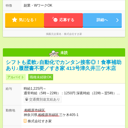
す。 必ず、2名以上での勤務を行いますので、安心して働けま
副業・WワークOK
特徴
す。
気になる！
応募する
詳細へ
掲載元企業名
株式会社すき家
未読
シフトも柔軟♪自動化でカンタン接客◎！食事補助
あり♪履歴書不要／すき家 413号津久井三ケ木店
アルバイト
職種未経験OK
時給1,225円～
給与
通常時給（5時～22時）：1250円 深夜時給（22時～翌5時）：
1563円 高校生時給：1225円 【特別手当】早朝手当（5：00-9：
交通費別途支給あり
00）時給+150円 【試用期間】試用期間あり 試用期間の長さ：1
ヶ月 雇用形態、給与は本採用時と同じです。 試用期間の実態は
相模原市緑区
勤務地
30日（※条件変更なし）ですが、切り上げで一ヶ月とさせてい
神奈川県
相模原市緑区
三ケ木405-1
ただきます。 研修制度あり：15時間(研修中も同時給）
株式会社すき家