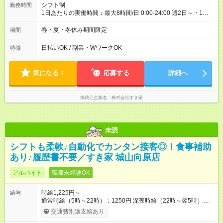
シフト制
勤務時間
1日あたりの実働時間：最大8時間/日 0:00-24:00 週2日～・1日
2h～OK ＜シフト例＞ 〇朝帯 5:00-9:00 〇昼帯 9:00-14:00 〇午
後帯 14:00-18:00 〇夜帯 18:00-22:00 〇深夜帯 22:00-翌5:00 基
春・夏・冬休み期間限定
期間
本は固定シフトですが家庭の都合などイレギュラーには対応し
ます♪
日払いOK / 副業・WワークOK
特徴
気になる！
応募する
詳細へ
掲載元企業名
株式会社すき家
未読
シフトも柔軟♪自動化でカンタン接客◎！食事補助
あり♪履歴書不要／すき家 城山向原店
アルバイト
職種未経験OK
時給1,225円～
給与
通常時給（5時～22時）：1250円 深夜時給（22時～翌5時）：
1563円 高校生時給：1225円 【特別手当】早朝手当（5：00-9：
交通費別途支給あり
00）時給+150円 【試用期間】試用期間あり 試用期間の長さ：1