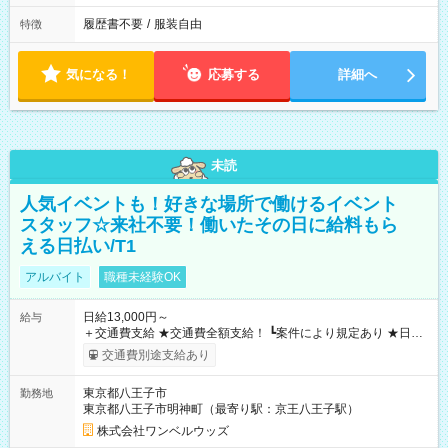
履歴書不要
/
服装自由
特徴
気になる！
応募する
詳細へ
未読
人気イベントも！好きな場所で働けるイベント
スタッフ☆来社不要！働いたその日に給料もら
える日払い/T1
アルバイト
職種未経験OK
日給13,000円～
給与
＋交通費支給 ★交通費全額支給！ ┗案件により規定あり ★日払
いOK！（規定あり） ┗働いたその日に現金GET♪ お仕事後はコ
交通費別途支給あり
ンビニATMから 日払い分を引き落とせます！ 【試用期間】試
用期間なし
東京都八王子市
勤務地
東京都八王子市明神町（最寄り駅：京王八王子駅）
株式会社ワンベルウッズ