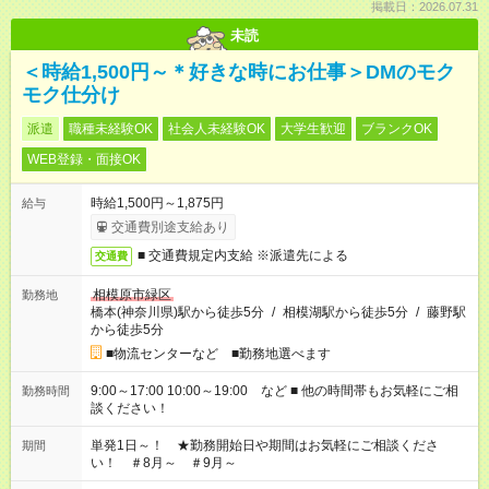
掲載日：2026.07.31
未読
＜時給1,500円～＊好きな時にお仕事＞DMのモク
モク仕分け
派遣
職種未経験OK
社会人未経験OK
大学生歓迎
ブランクOK
WEB登録・面接OK
時給1,500円～1,875円
給与
交通費別途支給あり
■ 交通費規定内支給 ※派遣先による
交通費
相模原市緑区
勤務地
橋本(神奈川県)駅から徒歩5分
/
相模湖駅から徒歩5分
/
藤野駅
から徒歩5分
■物流センターなど ■勤務地選べます
9:00～17:00 10:00～19:00 など ■ 他の時間帯もお気軽にご相
勤務時間
談ください！
単発1日～！ ★勤務開始日や期間はお気軽にご相談くださ
期間
い！ ＃8月～ ＃9月～