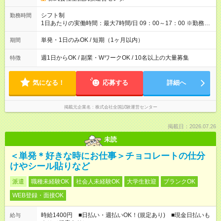
割手当＋100円）×6時間＝日収8,400円＋交通費 【試用期間】試
用期間なし
シフト制
勤務時間
1日あたりの実働時間：最大7時間/日 09：00～17：00 ※勤務時
間は 試験により異なります。
単発・1日のみOK / 短期（1ヶ月以内）
期間
週1日からOK / 副業・WワークOK / 10名以上の大量募集
特徴
気になる！
応募する
詳細へ
掲載元企業名
株式会社全国試験運営センター
掲載日：2026.07.26
未読
＜単発＊好きな時にお仕事＞チョコレートの仕分
けやシール貼りなど
派遣
職種未経験OK
社会人未経験OK
大学生歓迎
ブランクOK
WEB登録・面接OK
時給1400円 ■日払い・週払いOK！(規定あり) ■現金日払いも
給与