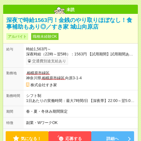
未読
深夜で時給1563円！金銭のやり取りほぼなし！食
事補助もあり◎／すき家 城山向原店
アルバイト
職種未経験OK
時給1,563円～
給与
深夜時給（22時～翌5時）：1563円 【試用期間】試用期間あり
試用期間の長さ：1ヶ月 雇用形態、給与は本採用時と同じです。
交通費別途支給あり
試用期間の実態は30日（※条件変更なし）ですが、切り上げで
一ヶ月とさせていただきます。 研修制度あり：15時間(研修中も
相模原市緑区
勤務地
同時給）
神奈川県
相模原市緑区
向原3-1-4
株式会社すき家
シフト制
勤務時間
1日あたりの実働時間：最大7時間/日 【深夜帯】22:00～翌5:00
週2日～・1日2h～OK◎ ※22:00から翌5:00までは18歳以上の方
のみ勤務可能です（18歳未満の深夜業務禁止のため） ★深夜で
春・夏・冬休み期間限定
期間
も安心して働けます★ すき家では、ワンオペを禁止していま
す。 必ず、2名以上での勤務を行いますので、安心して働けま
副業・WワークOK
特徴
す。
気になる！
応募する
詳細へ