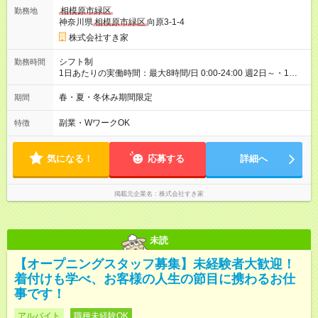
ヶ月 雇用形態、給与は本採用時と同じです。 試用期間の実態は
相模原市緑区
勤務地
30日（※条件変更なし）ですが、切り上げで一ヶ月とさせてい
神奈川県
相模原市緑区
向原3-1-4
ただきます。 研修制度あり：15時間(研修中も同時給）
株式会社すき家
シフト制
勤務時間
1日あたりの実働時間：最大8時間/日 0:00-24:00 週2日～・1日
2h～OK ＜シフト例＞ 〇朝帯 5:00-9:00 〇昼帯 9:00-14:00 〇午
後帯 14:00-18:00 〇夜帯 18:00-22:00 〇深夜帯 22:00-翌5:00 基
春・夏・冬休み期間限定
期間
本は固定シフトですが家庭の都合などイレギュラーには対応し
ます♪
副業・WワークOK
特徴
気になる！
応募する
詳細へ
掲載元企業名
株式会社すき家
未読
【オープニングスタッフ募集】未経験者大歓迎！
着付けも学べ、お客様の人生の節目に携わるお仕
事です！
アルバイト
職種未経験OK