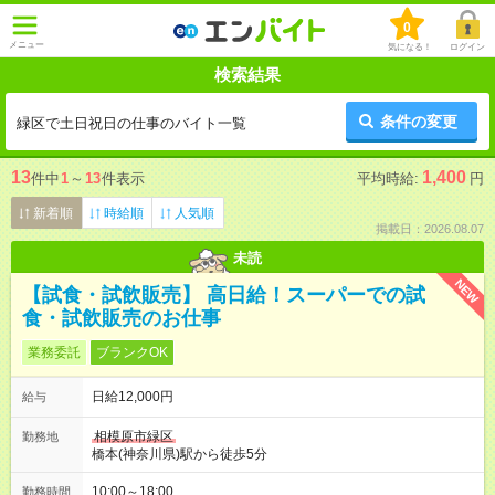
0
メニュー
気になる！
ログイン
検索結果
条件の変更
緑区で土日祝日の仕事のバイト一覧
13
1,400
件中
1
～
13
件表示
平均時給:
円
新着順
時給順
人気順
掲載日：2026.08.07
未読
NEW
【試食・試飲販売】 高日給！スーパーでの試
食・試飲販売のお仕事
業務委託
ブランクOK
日給12,000円
給与
相模原市緑区
勤務地
橋本(神奈川県)駅から徒歩5分
10:00～18:00
勤務時間