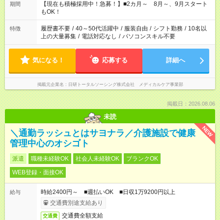
はプライベートの時間にしたい」 など、ご希望を教えてくださ
【現在も積極採用中！急募！】■2カ月～ 8月～、9月スタート
期間
いね。 ※Wワーク希望の方へ 今ご覧のお仕事で希望する勤務時
もOK！
間と、もう1つのお仕事の勤務時間。 合計で週40時間を超える
場合は応募できません。
履歴書不要
/
40～50代活躍中
/
服装自由
/
シフト勤務
/
10名以
特徴
上の大量募集
/
電話対応なし
/
パソコンスキル不要
気になる！
応募する
詳細へ
掲載元企業名
日研トータルソーシング株式会社 メディカルケア事業部
掲載日：2026.08.06
未読
NEW
＼通勤ラッシュとはサヨナラ／介護施設で健康
管理中心のオシゴト
派遣
職種未経験OK
社会人未経験OK
ブランクOK
WEB登録・面接OK
時給2400円～ ■週払いOK ■日収1万9200円以上
給与
交通費別途支給あり
交通費全額支給
交通費