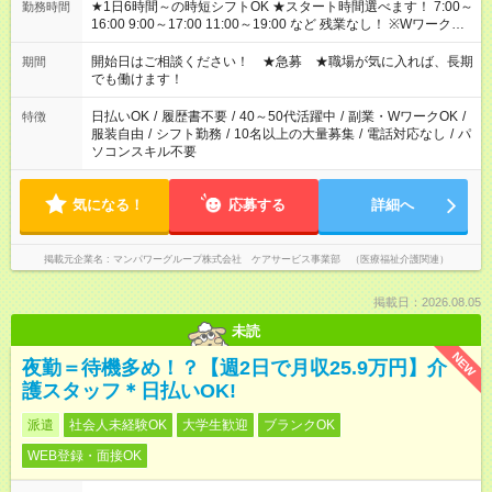
★1日6時間～の時短シフトOK ★スタート時間選べます！ 7:00～
勤務時間
16:00 9:00～17:00 11:00～19:00 など 残業なし！ ※Wワークの
場合、他のお仕事と合わせ週40時間超の就業はご案内できませ
ん ※法令に基づき、週20時間以上勤務は社会保険への加入対象
開始日はご相談ください！ ★急募 ★職場が気に入れば、長期
期間
となります ※労働者派遣法（日雇い派遣の原則禁止）により、
でも働けます！
短時間・短期間の就業はご案内が難しい場合があります
日払いOK
/
履歴書不要
/
40～50代活躍中
/
副業・WワークOK
/
特徴
服装自由
/
シフト勤務
/
10名以上の大量募集
/
電話対応なし
/
パ
ソコンスキル不要
気になる！
応募する
詳細へ
掲載元企業名
マンパワーグループ株式会社 ケアサービス事業部 （医療福祉介護関連）
掲載日：2026.08.05
未読
NEW
夜勤＝待機多め！？【週2日で月収25.9万円】介
護スタッフ＊日払いOK!
派遣
社会人未経験OK
大学生歓迎
ブランクOK
WEB登録・面接OK