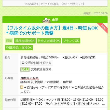
掲載元企業名
テイケイ株式会社 【東京・神奈川エリア】
掲載日：2026.08.06
未読
NEW
【フルタイム以外の働き方】週4日～時短もOK
＊病院でのサポート業務
派遣
職種未経験OK
社会人未経験OK
ブランクOK
WEB登録・面接OK
無資格未経験：時給1400円～ ■週払いOK ■扶養内OK
給与
交通費別途支給あり
交通費全額支給
交通費
相模原市緑区
勤務地
橋本(神奈川県)駅
/
相模湖駅
/
藤野駅
≪自宅からドアtoドアで30分以内！≫ご希望の勤務地を紹介
します。
1日5時間からOK！ ■シフト例 (1)8:00～13:00 (2)10:00～15:00
勤務時間
(3)12:00～17:00 「子どもたちが学校に行く間だけ働きたい」
「余裕を持って夕飯の準備がしたい」 「午前中は働いて、午後