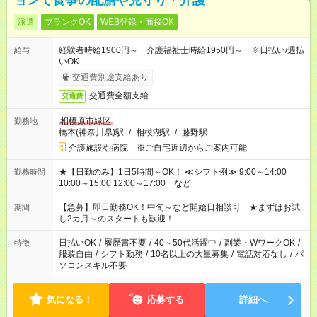
ョンで食事の配膳や見守り＊介護
派遣
ブランクOK
WEB登録・面接OK
経験者時給1900円～ 介護福祉士時給1950円～ ※日払い/週払
給与
いOK
交通費別途支給あり
交通費全額支給
交通費
相模原市緑区
勤務地
橋本(神奈川県)駅
/
相模湖駅
/
藤野駅
介護施設や病院 ※ご自宅近辺からご案内可能
★【日勤のみ】1日5時間～OK！ ≪シフト例≫ 9:00～14:00
勤務時間
10:00～15:00 12:00～17:00 など
【急募】即日勤務OK！中旬～など開始日相談可 ★まずはお試
期間
し2カ月～のスタートも歓迎！
日払いOK
/
履歴書不要
/
40～50代活躍中
/
副業・WワークOK
/
特徴
服装自由
/
シフト勤務
/
10名以上の大量募集
/
電話対応なし
/
パ
ソコンスキル不要
気になる！
応募する
詳細へ