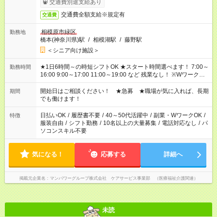
交通費別途支給あり
交通費全額支給※規定有
交通費
相模原市緑区
勤務地
橋本(神奈川県)駅
/
相模湖駅
/
藤野駅
＜シニア向け施設＞
★1日6時間～の時短シフトOK ★スタート時間選べます！ 7:00～
勤務時間
16:00 9:00～17:00 11:00～19:00 など 残業なし！ ※Wワークの
場合、他のお仕事と合わせ週40時間超の就業はご案内できませ
ん ※法令に基づき、週20時間以上勤務は社会保険への加入対象
開始日はご相談ください！ ★急募 ★職場が気に入れば、長期
期間
となります ※労働者派遣法（日雇い派遣の原則禁止）により、
でも働けます！
短時間・短期間の就業はご案内が難しい場合があります
日払いOK
/
履歴書不要
/
40～50代活躍中
/
副業・WワークOK
/
特徴
服装自由
/
シフト勤務
/
10名以上の大量募集
/
電話対応なし
/
パ
ソコンスキル不要
気になる！
応募する
詳細へ
掲載元企業名
マンパワーグループ株式会社 ケアサービス事業部 （医療福祉介護関連）
未読