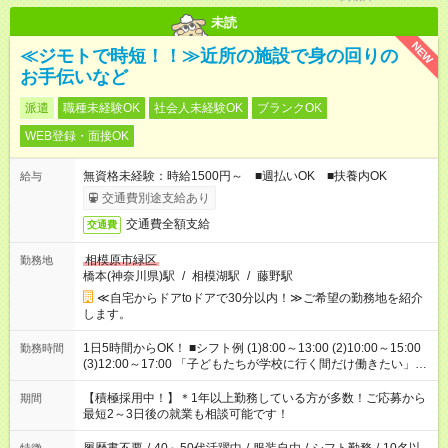
未読
NEW
≪ジモトで時短！！≫近所の施設で身の回りの
お手伝いなど
派遣
職種未経験OK
社会人未経験OK
ブランクOK
WEB登録・面接OK
無資格未経験：時給1500円～ ■週払いOK ■扶養内OK
給与
交通費別途支給あり
交通費全額支給
交通費
相模原市緑区
勤務地
橋本(神奈川県)駅
/
相模湖駅
/
藤野駅
≪自宅からドアtoドアで30分以内！≫ご希望の勤務地を紹介
します。
1日5時間からOK！ ■シフト例 (1)8:00～13:00 (2)10:00～15:00
勤務時間
(3)12:00～17:00 「子どもたちが学校に行く間だけ働きたい」
「余裕を持って夕飯の準備がしたい」 「午前中は働いて、午後
はプライベートの時間にしたい」 など、ご希望を教えてくださ
【積極採用中！】＊1年以上勤務している方が多数！ご応募から
期間
いね。 ※Wワーク希望の方へ 今ご覧のお仕事で希望する勤務時
最短2～3日後の就業も相談可能です！
間と、もう1つのお仕事の勤務時間。 合計で週40時間を超える
場合は応募できません。