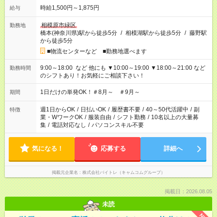
時給1,500円～1,875円
給与
相模原市緑区
勤務地
橋本(神奈川県)駅から徒歩5分
/
相模湖駅から徒歩5分
/
藤野駅
から徒歩5分
■物流センターなど ■勤務地選べます
9:00～18:00 など 他にも ▼10:00～19:00 ▼18:00～21:00 など
勤務時間
のシフトあり！お気軽にご相談下さい！
1日だけの単発OK！＃8月～ ＃9月～
期間
週1日からOK
/
日払いOK
/
履歴書不要
/
40～50代活躍中
/
副
特徴
業・WワークOK
/
服装自由
/
シフト勤務
/
10名以上の大量募
集
/
電話対応なし
/
パソコンスキル不要
気になる！
応募する
詳細へ
掲載元企業名
株式会社バイトレ（キャムコムグループ）
掲載日：2026.08.05
未読