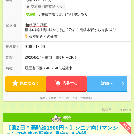
時給1600円＋交
給与
交通費別途支給あり
交通費実費支給（当社規定あり）
交通費
相模原市緑区
勤務地
橋本(神奈川県)駅から徒歩17分
/
南橋本駅から徒歩14分
橋本駅近くの企業
9:00～18:00
勤務時間
2026/8/17～長期 ※8月～OK！
期間
履歴書不要
/
40～50代活躍中
特徴
気になる！
応募する
詳細へ
掲載元企業名
マンパワーグループ株式会社
掲載日：2026.08.06
未読
NEW
【週2日＊高時給1900円～】シニア向けマンシ