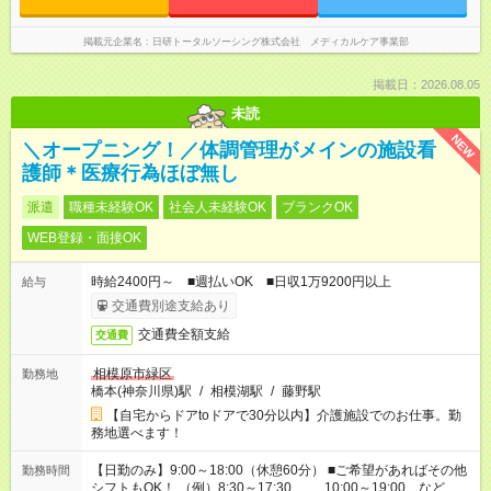
掲載元企業名
日研トータルソーシング株式会社 メディカルケア事業部
掲載日：2026.08.05
未読
NEW
＼オープニング！／体調管理がメインの施設看
護師＊医療行為ほぼ無し
派遣
職種未経験OK
社会人未経験OK
ブランクOK
WEB登録・面接OK
時給2400円～ ■週払いOK ■日収1万9200円以上
給与
交通費別途支給あり
交通費全額支給
交通費
相模原市緑区
勤務地
橋本(神奈川県)駅
/
相模湖駅
/
藤野駅
【自宅からドアtoドアで30分以内】介護施設でのお仕事。勤
務地選べます！
【日勤のみ】9:00～18:00（休憩60分） ■ご希望があればその他
勤務時間
シフトもOK！ （例）8:30～17:30 10:00～19:00 など