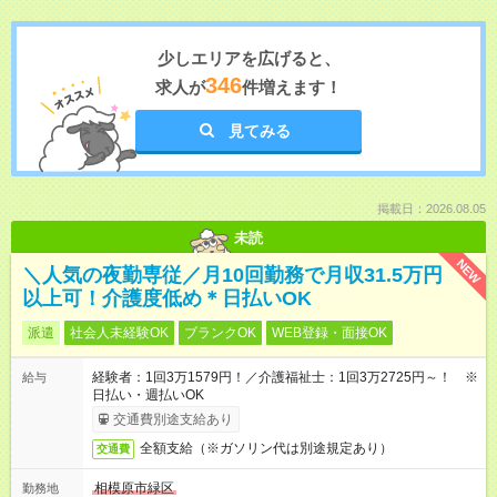
少しエリアを広げると、
346
求人が
件増えます！
見てみる
掲載日：2026.08.05
未読
NEW
＼人気の夜勤専従／月10回勤務で月収31.5万円
以上可！介護度低め＊日払いOK
派遣
社会人未経験OK
ブランクOK
WEB登録・面接OK
経験者：1回3万1579円！／介護福祉士：1回3万2725円～！ ※
給与
日払い・週払いOK
交通費別途支給あり
全額支給（※ガソリン代は別途規定あり）
交通費
相模原市緑区
勤務地