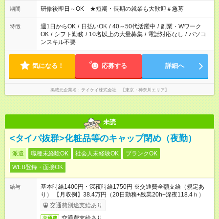
研修後即日～OK ★短期・長期の就業も大歓迎＃急募
期間
週1日からOK
/
日払いOK
/
40～50代活躍中
/
副業・Wワーク
特徴
OK
/
シフト勤務
/
10名以上の大量募集
/
電話対応なし
/
パソコ
ンスキル不要
気になる！
応募する
詳細へ
掲載元企業名
テイケイ株式会社 【東京・神奈川エリア】
未読
<タイパ抜群>化粧品等のキャップ閉め（夜勤）
派遣
職種未経験OK
社会人未経験OK
ブランクOK
WEB登録・面接OK
基本時給1400円・深夜時給1750円 ※交通費全額支給（規定あ
給与
り） 【月収例】38.4万円（20日勤務+残業20h+深夜118.4ｈ）
交通費別途支給あり
交通費支給あり
交通費