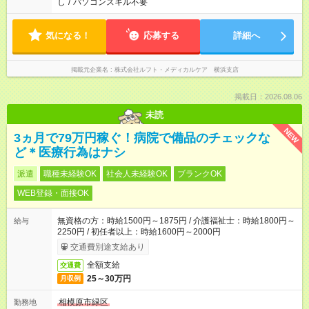
し
/
パソコンスキル不要
気になる！
応募する
詳細へ
掲載元企業名
株式会社ルフト・メディカルケア 横浜支店
掲載日：2026.08.06
未読
NEW
3ヵ月で79万円稼ぐ！病院で備品のチェックな
ど＊医療行為はナシ
派遣
職種未経験OK
社会人未経験OK
ブランクOK
WEB登録・面接OK
無資格の方：時給1500円～1875円 / 介護福祉士：時給1800円～
給与
2250円 / 初任者以上：時給1600円～2000円
交通費別途支給あり
全額支給
交通費
25～30万円
月収例
相模原市緑区
勤務地