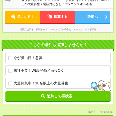
履歴書不要
/
40～50代活躍中
/
服装自由
/
シフト勤務
/
10名以
特徴
上の大量募集
/
電話対応なし
/
パソコンスキル不要
気になる！
応募する
詳細へ
掲載元企業名
日研トータルソーシング株式会社 メディカルケア事業部
こちらの条件も追加しませんか？
今が狙い目！急募
来社不要！WEB登録／面接OK
大量募集中！10名以上の大量募集
追加して再検索！
掲載日：2026.08.06