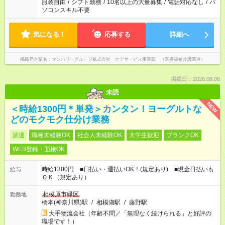
服装自由
/
シフト勤務
/
10名以上の大量募集
/
電話対応なし
/
パ
ソコンスキル不要
気になる！
応募する
詳細へ
掲載元企業名
マンパワーグループ株式会社 ケアサービス事業部 （医療福祉介護関連）
掲載日：2026.08.06
未読
NEW
＜時給1300円＊単発＞カンタン！ヨーグルトな
どのモクモク仕分け業務
派遣
職種未経験OK
社会人未経験OK
大学生歓迎
ブランクOK
WEB登録・面接OK
時給1300円 ■日払い・週払いOK！(規定あり) ■現金日払いも
給与
ＯＫ（規定あり）
相模原市緑区
勤務地
橋本(神奈川県)駅
/
相模湖駅
/
藤野駅
大手物流会社（年齢不問／「無理なく続けられる」と好評の
職場です！）