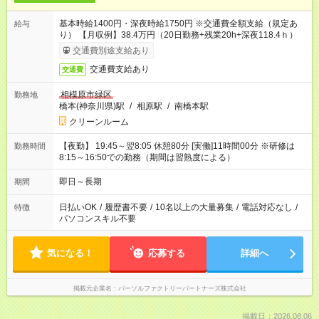
基本時給1400円・深夜時給1750円 ※交通費全額支給（規定あ
給与
り） 【月収例】38.4万円（20日勤務+残業20h+深夜118.4ｈ）
交通費別途支給あり
交通費支給あり
交通費
相模原市緑区
勤務地
橋本(神奈川県)駅
/
相原駅
/
南橋本駅
クリーンルーム
【夜勤】 19:45～翌8:05 休憩80分 [実働]11時間00分 ※研修は
勤務時間
8:15～16:50での勤務（期間は習熟度による）
即日～長期
期間
日払いOK
/
履歴書不要
/
10名以上の大量募集
/
電話対応なし
/
特徴
パソコンスキル不要
気になる！
応募する
詳細へ
掲載元企業名
パーソルファクトリーパートナーズ株式会社
掲載日：2026.08.06