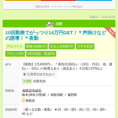
掲載元企業名
ケアスタッフィング株式会社
掲載日：2026.08.06
未読
NEW
10回勤務でがっつり14万円GET！＊声掛けなど
の誘導！＊夜勤
アルバイト
職種未経験OK
社会人未経験OK
大学生歓迎
ブランクOK
WEB登録・面接OK
【夜勤】1万4000円～ ＊原則月2回払い（10日・25日） 他、週
給与
払い・日払いの制度もあり（規定あり）＃日収1万円以上
交通費別途支給あり
全額支給
交通費
相模原市緑区
勤務地
橋本(神奈川県)駅
/
相模湖駅
/
藤野駅
相模原
（選べる日勤・夜勤） ▼20：00～翌5：00／21：00～翌6：
勤務時間
00 など