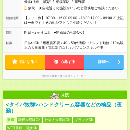
橋本(神奈川県)駅
/
相模湖駅
/
藤野駅
病院 ★自宅近くの施設がいいなど勤務地ご相談ください
【シフト例】 07:00～16:00 09:00～18:00 17:00～09:00 ※ 上記
勤務時間
は一例です！その他シフトもご相談ください！
即日～2ヶ月以上 ■開始日の相談OK！
期間
日払いOK
/
履歴書不要
/
40～50代活躍中
/
シフト勤務
/
10名以
特徴
上の大量募集
/
電話対応なし
/
パソコンスキル不要
気になる！
応募する
詳細へ
掲載元企業名
株式会社ニッソーネット
未読
<タイパ抜群>ハンドクリーム容器などの検品（夜
勤）
派遣
職種未経験OK
社会人未経験OK
ブランクOK
WEB登録・面接OK