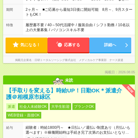
「家族とお休みを合わせたい」 「できれば残業はしたくない」
など、あなたのご希望に沿ったお仕事をご紹介します！ ※Wワ
2ヶ月～ ■ご応募から最短3日後に開始可能 8月～、9月スター
期間
ーク希望の方へ 今ご覧のお仕事で希望する勤務時間と、もう1つ
トもOK！
のお仕事の勤務時間。 合計で週40時間を超える場合は応募でき
ません
履歴書不要
/
40～50代活躍中
/
服装自由
/
シフト勤務
/
10名以
特徴
上の大量募集
/
パソコンスキル不要
気になる！
応募する
詳細へ
掲載元企業名
日研トータルソーシング株式会社 メディカルケア事業部 ナース派遣
掲載日：2026.08.05
未読
NEW
【手取りを変える】時給UP！日勤OK＊派遣介
護＠相模原市緑区
派遣
社会人未経験OK
大学生歓迎
ブランクOK
WEB登録・面接OK
経験者：時給1800円～ ★日払い／週払い制度あり（月払いも
給与
選べます）※稼働開始時は手続き完了次第のお支払いとなりま
す。