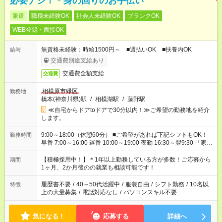
必要ナシ！＊身の回りのお手伝い
派遣
職種未経験OK
社会人未経験OK
ブランクOK
WEB登録・面接OK
無資格未経験：時給1500円～ ■週払いOK ■扶養内OK
給与
交通費別途支給あり
交通費全額支給
交通費
相模原市緑区
勤務地
橋本(神奈川県)駅
/
相模湖駅
/
藤野駅
≪自宅からドアtoドアで30分以内！≫ご希望の勤務地を紹介
します。
9:00～18:00（休憩60分） ■ご希望があれば下記シフトもOK！
勤務時間
早番 7:00～16:00 遅番 10:00～19:00 夜勤 16:30～翌9:30 「家族
と休みを合わせたい」 「余裕を持って夕飯の準備がしたい」
「できれば残業はしたくない」 など、ご希望を教えてください
【積極採用中！】＊1年以上勤務している方が多数！ご応募から
期間
ね。 ※Wワーク希望の方へ 今ご覧のお仕事で希望する勤務時間
1ヶ月、2か月後のの就業も相談可能です！
と、もう1つのお仕事の勤務時間が 合計で週40時間を超える場
合は応募できません。
履歴書不要
/
40～50代活躍中
/
服装自由
/
シフト勤務
/
10名以
特徴
上の大量募集
/
電話対応なし
/
パソコンスキル不要
気になる！
応募する
詳細へ