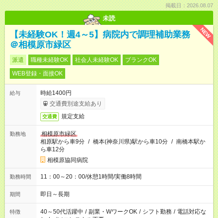
掲載日：2026.08.07
未読
NEW
【未経験OK！週4～5】病院内で調理補助業務
＠相模原市緑区
派遣
職種未経験OK
社会人未経験OK
ブランクOK
WEB登録・面接OK
時給1400円
給与
交通費別途支給あり
規定支給
交通費
相模原市緑区
勤務地
相原駅から車9分
/
橋本(神奈川県)駅から車10分
/
南橋本駅か
ら車12分
相模原協同病院
11：00～20：00/休憩1時間/実働8時間
勤務時間
即日～長期
期間
40～50代活躍中
/
副業・WワークOK
/
シフト勤務
/
電話対応な
特徴