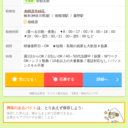
全額支給
交通費
相模原市緑区
勤務地
橋本(神奈川県)駅
/
相模湖駅
/
藤野駅
相模原
（選べる日勤・夜勤） ▼8：00～17：00／9：00～18：00
勤務時間
▼20：00～翌5：00／21：00～翌6：00 など
研修後即日～OK ★短期・長期の就業も大歓迎＃急募
期間
週1日からOK
/
日払いOK
/
40～50代活躍中
/
副業・Wワーク
特徴
OK
/
シフト勤務
/
10名以上の大量募集
/
電話対応なし
/
パソコ
ンスキル不要
気になる！
応募する
詳細へ
掲載元企業名
テイケイ株式会社 【東京・神奈川エリア】
興味のあるバイト
は、とりあえず保存しよう♪
保存した求人は、後からまとめて応募できるよ。
企業からアプローチが届くことも！