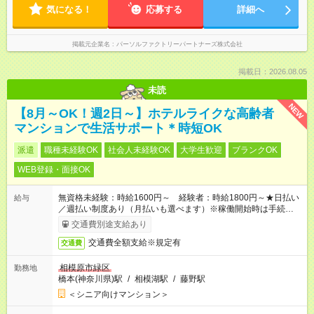
気になる！
応募する
詳細へ
掲載元企業名
パーソルファクトリーパートナーズ株式会社
掲載日：2026.08.05
未読
NEW
【8月～OK！週2日～】ホテルライクな高齢者
マンションで生活サポート＊時短OK
派遣
職種未経験OK
社会人未経験OK
大学生歓迎
ブランクOK
WEB登録・面接OK
無資格未経験：時給1600円～ 経験者：時給1800円～★日払い
給与
／週払い制度あり（月払いも選べます）※稼働開始時は手続き完
了次第のお支払いとなります。
交通費別途支給あり
交通費全額支給※規定有
交通費
相模原市緑区
勤務地
橋本(神奈川県)駅
/
相模湖駅
/
藤野駅
＜シニア向けマンション＞