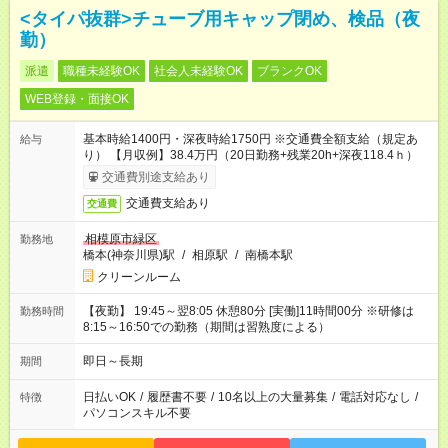
<タイパ抜群>チューブ用キャップ閉め、検品（夜
勤）
派遣
職種未経験OK
社会人未経験OK
ブランクOK
WEB登録・面接OK
基本時給1400円・深夜時給1750円 ※交通費全額支給（規定あ
給与
り） 【月収例】38.4万円（20日勤務+残業20h+深夜118.4ｈ）
交通費別途支給あり
交通費支給あり
交通費
相模原市緑区
勤務地
橋本(神奈川県)駅
/
相原駅
/
南橋本駅
クリーンルーム
【夜勤】 19:45～翌8:05 休憩80分 [実働]11時間00分 ※研修は
勤務時間
8:15～16:50での勤務（期間は習熟度による）
即日～長期
期間
日払いOK
/
履歴書不要
/
10名以上の大量募集
/
電話対応なし
/
特徴
パソコンスキル不要