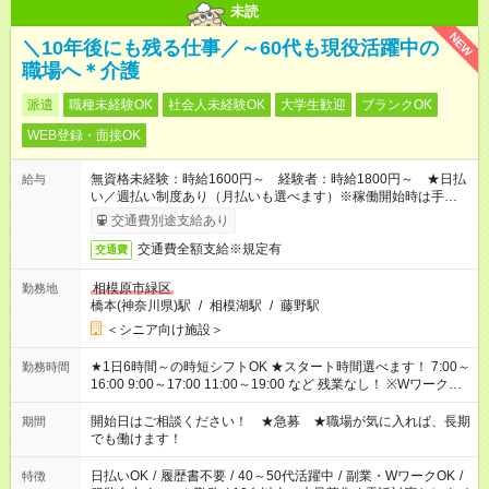
未読
NEW
＼10年後にも残る仕事／～60代も現役活躍中の
職場へ＊介護
派遣
職種未経験OK
社会人未経験OK
大学生歓迎
ブランクOK
WEB登録・面接OK
無資格未経験：時給1600円～ 経験者：時給1800円～ ★日払
給与
い／週払い制度あり（月払いも選べます）※稼働開始時は手続き
完了次第のお支払いとなります。
交通費別途支給あり
交通費全額支給※規定有
交通費
相模原市緑区
勤務地
橋本(神奈川県)駅
/
相模湖駅
/
藤野駅
＜シニア向け施設＞
★1日6時間～の時短シフトOK ★スタート時間選べます！ 7:00～
勤務時間
16:00 9:00～17:00 11:00～19:00 など 残業なし！ ※Wワークの
場合、他のお仕事と合わせ週40時間超の就業はご案内できませ
ん ※法令に基づき、週20時間以上勤務は社会保険への加入対象
開始日はご相談ください！ ★急募 ★職場が気に入れば、長期
期間
となります ※労働者派遣法（日雇い派遣の原則禁止）により、
でも働けます！
短時間・短期間の就業はご案内が難しい場合があります
日払いOK
/
履歴書不要
/
40～50代活躍中
/
副業・WワークOK
/
特徴