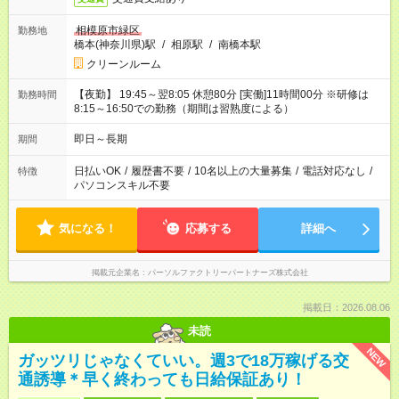
相模原市緑区
勤務地
橋本(神奈川県)駅
/
相原駅
/
南橋本駅
クリーンルーム
【夜勤】 19:45～翌8:05 休憩80分 [実働]11時間00分 ※研修は
勤務時間
8:15～16:50での勤務（期間は習熟度による）
即日～長期
期間
日払いOK
/
履歴書不要
/
10名以上の大量募集
/
電話対応なし
/
特徴
パソコンスキル不要
気になる！
応募する
詳細へ
掲載元企業名
パーソルファクトリーパートナーズ株式会社
掲載日：2026.08.06
未読
NEW
ガッツリじゃなくていい。週3で18万稼げる交
通誘導＊早く終わっても日給保証あり！