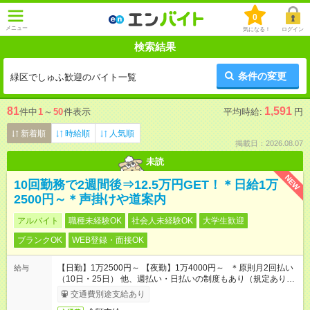
0
メニュー
気になる！
ログイン
検索結果
条件の変更
緑区でしゅふ歓迎のバイト一覧
81
1,591
件中
1
～
50
件表示
平均時給:
円
新着順
時給順
人気順
掲載日：2026.08.07
未読
NEW
10回勤務で2週間後⇒12.5万円GET！＊日給1万
2500円～＊声掛けや道案内
アルバイト
職種未経験OK
社会人未経験OK
大学生歓迎
ブランクOK
WEB登録・面接OK
【日勤】1万2500円～ 【夜勤】1万4000円～ ＊原則月2回払い
給与
（10日・25日） 他、週払い・日払いの制度もあり（規定あり）
＃日収1万円以上
交通費別途支給あり