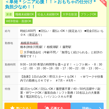
NEW
＜単発＊シニア応援！！＞おもちゃの仕分け＊
負担少なめ！！
派遣
職種未経験OK
社会人未経験OK
大学生歓迎
ブランクOK
WEB登録・面接OK
時給1400円 ■日払い・週払いOK！(規定あり) ■現金日払いも
給与
ＯＫ（規定あり）
相模原市緑区
勤務地
橋本(神奈川県)駅
/
相模湖駅
/
藤野駅
大手物流会社（年齢不問／「無理なく続けられる」と好評の
職場です！）
9:00～18:00 希望の時間帯を選べます！ ＜シフト例＞ ・8：30
勤務時間
～12：00 ・10：00～19：00 ・17：00～22：00 ・13：00～
22：00 ・22：00～翌6：00 など
【急募】1日のみOK！即日スタートもOK！ ＜Ｗワークや扶養
期間
内での勤務もＯＫです＞ ＃7月～＃8月～
週1日からOK
/
日払いOK
/
履歴書不要
/
40～50代活躍中
/
副
特徴
業・WワークOK
/
服装自由
/
シフト勤務
/
10名以上の大量募
集
/
電話対応なし
/
パソコンスキル不要
気になる！
応募する
詳細へ