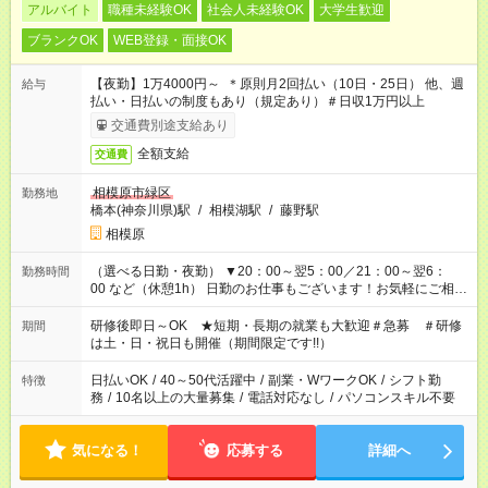
アルバイト
職種未経験OK
社会人未経験OK
大学生歓迎
ブランクOK
WEB登録・面接OK
【夜勤】1万4000円～ ＊原則月2回払い（10日・25日） 他、週
給与
払い・日払いの制度もあり（規定あり）＃日収1万円以上
交通費別途支給あり
全額支給
交通費
相模原市緑区
勤務地
橋本(神奈川県)駅
/
相模湖駅
/
藤野駅
相模原
（選べる日勤・夜勤） ▼20：00～翌5：00／21：00～翌6：
勤務時間
00 など（休憩1h） 日勤のお仕事もございます！お気軽にご相談
ください！
研修後即日～OK ★短期・長期の就業も大歓迎＃急募 ＃研修
期間
は土・日・祝日も開催（期間限定です!!）
日払いOK
/
40～50代活躍中
/
副業・WワークOK
/
シフト勤
特徴
務
/
10名以上の大量募集
/
電話対応なし
/
パソコンスキル不要
気になる！
応募する
詳細へ