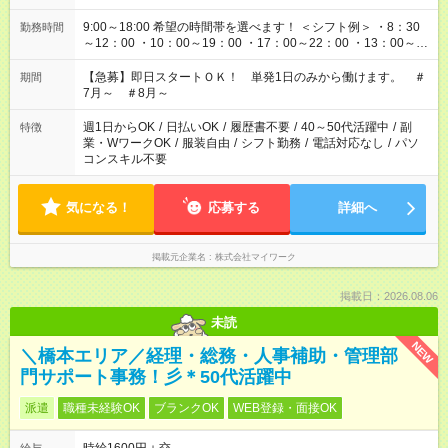
9:00～18:00 希望の時間帯を選べます！ ＜シフト例＞ ・8：30
勤務時間
～12：00 ・10：00～19：00 ・17：00～22：00 ・13：00～
22：00 ・22：00～翌6：00 など
【急募】即日スタートＯＫ！ 単発1日のみから働けます。 ＃
期間
7月～ ＃8月～
週1日からOK
/
日払いOK
/
履歴書不要
/
40～50代活躍中
/
副
特徴
業・WワークOK
/
服装自由
/
シフト勤務
/
電話対応なし
/
パソ
コンスキル不要
気になる！
応募する
詳細へ
掲載元企業名
株式会社マイワーク
掲載日：2026.08.06
未読
NEW
＼橋本エリア／経理・総務・人事補助・管理部
門サポート事務！彡＊50代活躍中
派遣
職種未経験OK
ブランクOK
WEB登録・面接OK