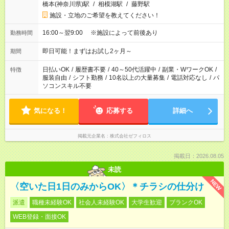
橋本(神奈川県)駅
/
相模湖駅
/
藤野駅
施設・立地のご希望を教えてください！
16:00～翌9:00 ※施設によって前後あり
勤務時間
即日可能！まずはお試し2ヶ月～
期間
日払いOK
/
履歴書不要
/
40～50代活躍中
/
副業・WワークOK
/
特徴
服装自由
/
シフト勤務
/
10名以上の大量募集
/
電話対応なし
/
パ
ソコンスキル不要
気になる！
応募する
詳細へ
掲載元企業名
株式会社ゼフィロス
掲載日：2026.08.05
未読
NEW
〈空いた日1日のみからOK〉＊チラシの仕分け
派遣
職種未経験OK
社会人未経験OK
大学生歓迎
ブランクOK
WEB登録・面接OK