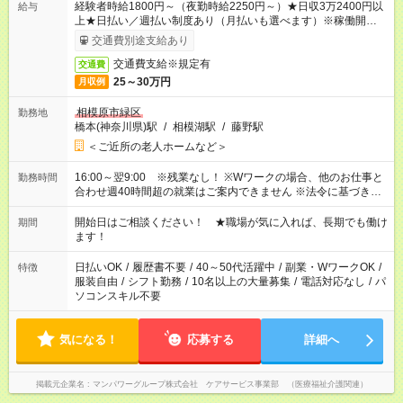
経験者時給1800円～（夜勤時給2250円～）★日収3万2400円以
給与
上★日払い／週払い制度あり（月払いも選べます）※稼働開始時
は手続き完了次第のお支払いとなります。
交通費別途支給あり
交通費支給※規定有
交通費
25～30万円
月収例
相模原市緑区
勤務地
橋本(神奈川県)駅
/
相模湖駅
/
藤野駅
＜ご近所の老人ホームなど＞
16:00～翌9:00 ※残業なし！ ※Wワークの場合、他のお仕事と
勤務時間
合わせ週40時間超の就業はご案内できません ※法令に基づき、
週20時間以上勤務は社会保険への加入対象となります ※労働者
派遣法（日雇い派遣の原則禁止）により、短時間・短期間の就
開始日はご相談ください！ ★職場が気に入れば、長期でも働け
期間
業はご案内が難しい場合があります
ます！
日払いOK
/
履歴書不要
/
40～50代活躍中
/
副業・WワークOK
/
特徴
服装自由
/
シフト勤務
/
10名以上の大量募集
/
電話対応なし
/
パ
ソコンスキル不要
気になる！
応募する
詳細へ
掲載元企業名
マンパワーグループ株式会社 ケアサービス事業部 （医療福祉介護関連）