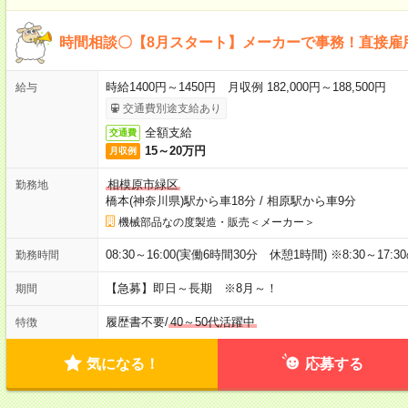
時間相談〇【8月スタート】メーカーで事務！直接雇
時給1400円～1450円 月収例 182,000円～188,500円
給与
交通費別途支給あり
全額支給
交通費
15～20万円
月収例
相模原市緑区
勤務地
橋本(神奈川県)駅から車18分
/
相原駅から車9分
機械部品なの度製造・販売＜メーカー＞
08:30～16:00(実働6時間30分 休憩1時間) ※8:30～17
勤務時間
【急募】即日～長期 ※8月～！
期間
履歴書不要
/
40～50代活躍中
特徴
気になる！
応募する