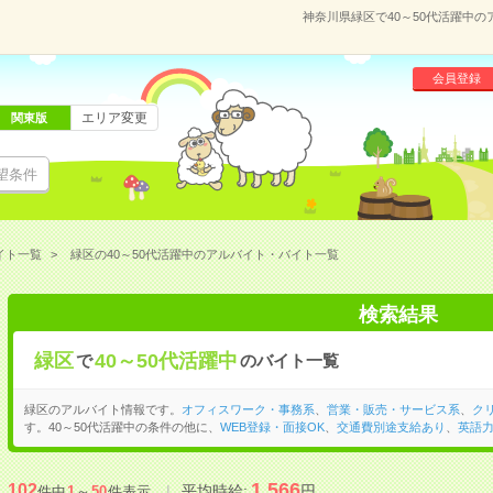
神奈川県緑区で40～50代活躍中
会員登録
エリア変更
関東版
望条件
イト一覧
緑区の40～50代活躍中のアルバイト・バイト一覧
検索結果
緑区
40～50代活躍中
で
のバイト一覧
緑区のアルバイト情報です。
オフィスワーク・事務系
、
営業・販売・サービス系
、
ク
す。40～50代活躍中の条件の他に、
WEB登録・面接OK
、
交通費別途支給あり
、
英語
1,566
102
平均時給:
円
件中
1
～
50
件表示