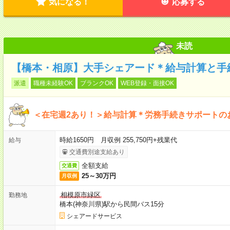
気になる！
応募する
未読
【橋本・相原】大手シェアード＊給与計算と手
派遣
職種未経験OK
ブランクOK
WEB登録・面接OK
＜在宅週2あり！＞給与計算＊労務手続きサポートの
時給1650円 月収例 255,750円+残業代
給与
交通費別途支給あり
全額支給
交通費
25～30万円
月収例
相模原市緑区
勤務地
橋本(神奈川県)駅から民間バス15分
シェアードサービス