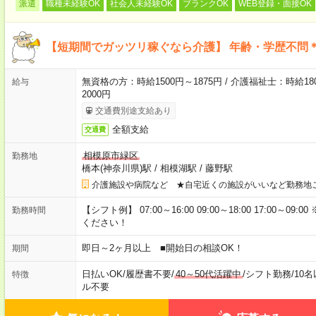
派遣
職種未経験OK
社会人未経験OK
ブランクOK
WEB登録・面接OK
【短期間でガッツリ稼ぐなら介護】 年齢・学歴不問＊
無資格の方：時給1500円～1875円 / 介護福祉士：時給180
給与
2000円
交通費別途支給あり
全額支給
交通費
相模原市緑区
勤務地
橋本(神奈川県)駅
/
相模湖駅
/
藤野駅
介護施設や病院など ★自宅近くの施設がいいなど勤務地
【シフト例】 07:00～16:00 09:00～18:00 17:00
勤務時間
ください！
即日～2ヶ月以上 ■開始日の相談OK！
期間
日払いOK
/
履歴書不要
/
40～50代活躍中
/
シフト勤務
/
10
特徴
ル不要