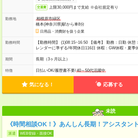
上限30,000円まで支給 ※会社規定有り
交通費
相模原市緑区
勤務地
橋本(神奈川県)駅から車8分
日用品・消費財を扱う企業
【勤務時間】 (1)08:15~16:50 【備考】 勤務：日勤 休
勤務時間
レンダーに準ずる/年間休日116日 休暇：GW休暇・夏
長期（3ヶ月以上）
期間
日払いOK
/
履歴書不要
/
40～50代活躍中
特徴
気になる！
応募する
未読
《時間相談OK！》あんしん長期！アシスタント
派遣
WEB登録・面接OK