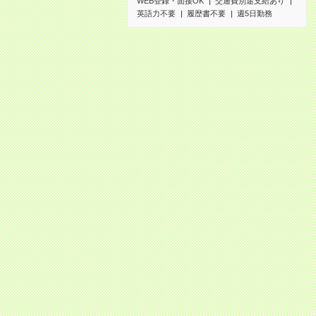
WEB登録・面接OK
交通費別途支給あり
英語力不要
履歴書不要
週5日勤務