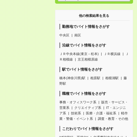
他の検索結果を見る
勤務地でバイト情報をさがす
中央区
南区
沿線でバイト情報をさがす
ＪＲ中央本線(東京－松本)
ＪＲ横浜線
Ｊ
Ｒ相模線
京王相模原線
駅でバイト情報をさがす
橋本(神奈川県)駅
相原駅
相模湖駅
藤
野駅
職種でバイト情報をさがす
事務・オフィスワーク系
販売・サービス・
営業系
クリエイティブ系
IT・エンジニ
ア系
技術系
医療・介護・福祉系
軽作
業・警備・イベント系
調査・教育・その他
こだわりでバイト情報をさがす