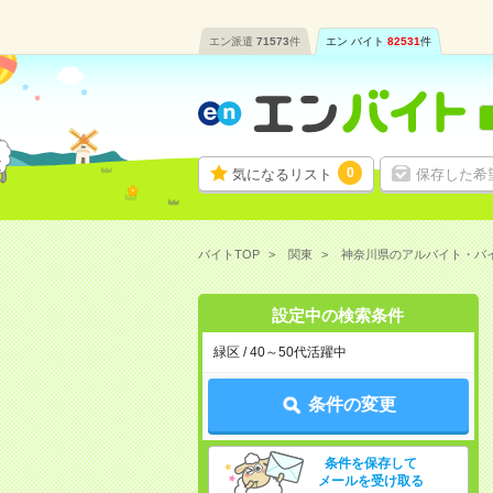
エン派遣
71573
件
エン バイト
82531
件
0
気になるリスト
保存した希
バイトTOP
関東
神奈川県のアルバイト・バ
設定中の検索条件
緑区 / 40～50代活躍中
条件の変更
条件を保存して
メールを受け取る