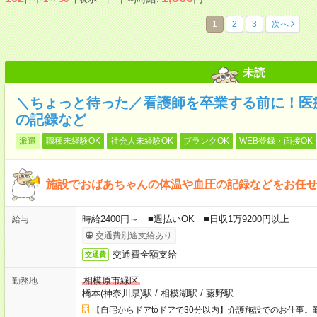
1
2
3
次へ
未読
＼ちょっと待った／看護師を卒業する前に！医
の記録など
派遣
職種未経験OK
社会人未経験OK
ブランクOK
WEB登録・面接OK
施設でおばあちゃんの体温や血圧の記録などをお任
時給2400円～ ■週払いOK ■日収1万9200円以上
給与
交通費別途支給あり
交通費全額支給
交通費
相模原市緑区
勤務地
橋本(神奈川県)駅
/
相模湖駅
/
藤野駅
【自宅からドアtoドアで30分以内】介護施設でのお仕事。