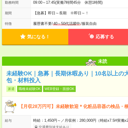
09:00～17:45(実働7時間45分 休憩1時間)
勤務時間
【急募】即日～長期 ※即日～！
期間
履歴書不要
/
40～50代活躍中
/
服装自由
特徴
気になる！
応募する
未読
未経験OK｜急募｜長期休暇あり｜10名以上の
包・材料投入
派遣
職種未経験OK
WEB登録・面接OK
【月収28万円可】未経験歓迎＊化粧品容器の検品・
時給：1,450円～／月収例：280,000円（時給x7.5H実
給与
交通費別途支給あり