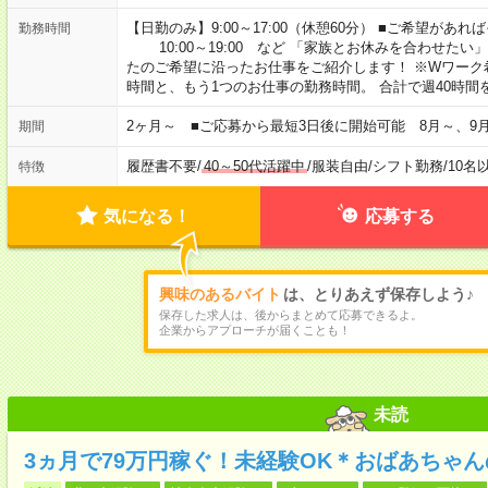
【日勤のみ】9:00～17:00（休憩60分） ■ご希望があれば
勤務時間
10:00～19:00 など 「家族とお休みを合わせたい
たのご希望に沿ったお仕事をご紹介します！ ※Wワーク
時間と、もう1つのお仕事の勤務時間。 合計で週40時
2ヶ月～ ■ご応募から最短3日後に開始可能 8月～、9
期間
履歴書不要
/
40～50代活躍中
/
服装自由
/
シフト勤務
/
10名
特徴
気になる！
応募する
興味のあるバイト
は、とりあえず保存しよう♪
保存した求人は、後からまとめて応募できるよ。
企業からアプローチが届くことも！
未読
3ヵ月で79万円稼ぐ！未経験OK＊おばあちゃ