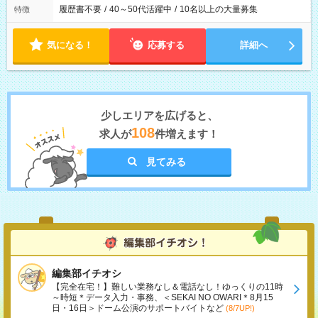
履歴書不要
/
40～50代活躍中
/
10名以上の大量募集
特徴
気になる！
応募する
詳細へ
少しエリアを広げると、
108
求人が
件増えます！
見てみる
編集部イチオシ
【完全在宅！】難しい業務なし＆電話なし！ゆっくりの11時
～時短＊データ入力・事務、＜SEKAI NO OWARI＊8月15
日・16日＞ドーム公演のサポートバイトなど
(8/7UP!)