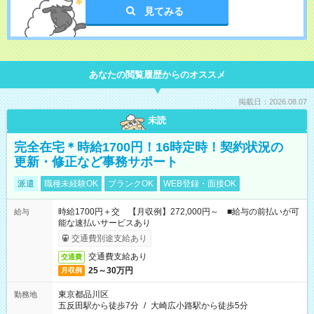
見てみる
あなたの閲覧履歴からのオススメ
掲載日：2026.08.07
未読
完全在宅＊時給1700円！16時定時！契約状況の
更新・修正など事務サポート
派遣
職種未経験OK
ブランクOK
WEB登録・面接OK
時給1700円＋交 【月収例】272,000円～ ■給与の前払いが可
給与
能な速払いサービスあり
交通費別途支給あり
交通費支給あり
交通費
25～30万円
月収例
東京都品川区
勤務地
五反田駅から徒歩7分
/
大崎広小路駅から徒歩5分