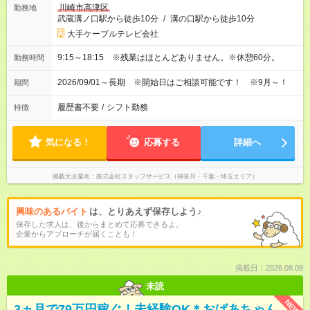
川崎市高津区
勤務地
武蔵溝ノ口駅から徒歩10分
/
溝の口駅から徒歩10分
大手ケーブルテレビ会社
9:15～18:15 ※残業はほとんどありません。※休憩60分。
勤務時間
2026/09/01～長期 ※開始日はご相談可能です！ ※9月～！
期間
履歴書不要
/
シフト勤務
特徴
気になる！
応募する
詳細へ
掲載元企業名
株式会社スタッフサービス（神奈川・千葉・埼玉エリア）
興味のあるバイト
は、とりあえず保存しよう♪
保存した求人は、後からまとめて応募できるよ。
企業からアプローチが届くことも！
掲載日：2026.08.08
未読
NEW
3ヵ月で79万円稼ぐ！未経験OK＊おばあちゃん