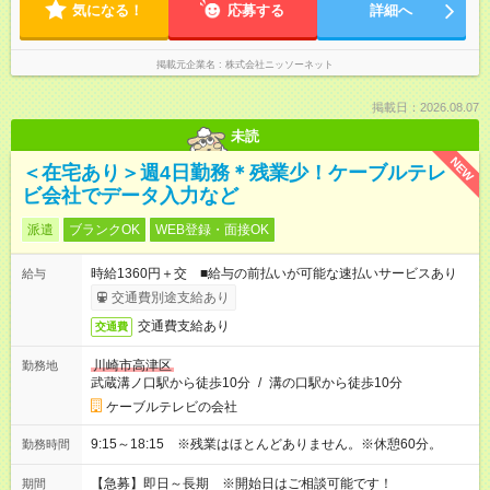
気になる！
応募する
詳細へ
掲載元企業名
株式会社ニッソーネット
掲載日：2026.08.07
未読
NEW
＜在宅あり＞週4日勤務＊残業少！ケーブルテレ
ビ会社でデータ入力など
派遣
ブランクOK
WEB登録・面接OK
時給1360円＋交 ■給与の前払いが可能な速払いサービスあり
給与
交通費別途支給あり
交通費支給あり
交通費
川崎市高津区
勤務地
武蔵溝ノ口駅から徒歩10分
/
溝の口駅から徒歩10分
ケーブルテレビの会社
9:15～18:15 ※残業はほとんどありません。※休憩60分。
勤務時間
【急募】即日～長期 ※開始日はご相談可能です！
期間