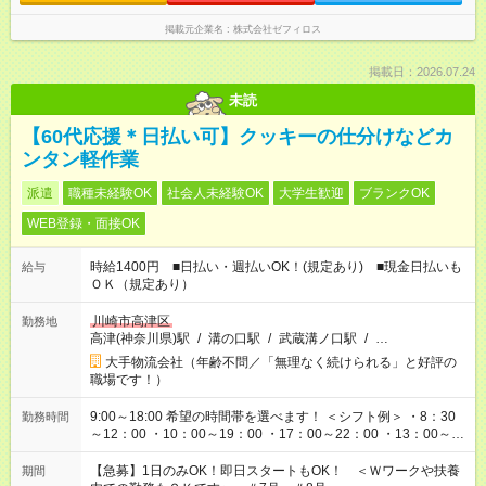
掲載元企業名
株式会社ゼフィロス
掲載日：2026.07.24
未読
【60代応援＊日払い可】クッキーの仕分けなどカ
ンタン軽作業
派遣
職種未経験OK
社会人未経験OK
大学生歓迎
ブランクOK
WEB登録・面接OK
時給1400円 ■日払い・週払いOK！(規定あり) ■現金日払いも
給与
ＯＫ（規定あり）
川崎市高津区
勤務地
高津(神奈川県)駅
/
溝の口駅
/
武蔵溝ノ口駅
/
…
大手物流会社（年齢不問／「無理なく続けられる」と好評の
職場です！）
9:00～18:00 希望の時間帯を選べます！ ＜シフト例＞ ・8：30
勤務時間
～12：00 ・10：00～19：00 ・17：00～22：00 ・13：00～
22：00 ・22：00～翌6：00 など
【急募】1日のみOK！即日スタートもOK！ ＜Ｗワークや扶養
期間