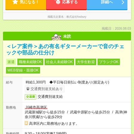
気になる！
応募する
詳細へ
掲載元企業名
株式会社fosbury
掲載日：2026.08.03
未読
＜レア案件＞あの有名ギターメーカーで音のチェ
ックや部品の仕分け
派遣
職種未経験OK
社会人未経験OK
大学生歓迎
ブランクOK
WEB登録・面接OK
時給1,300円 ◆平日毎日前払い制度あり(規定あり)
給与
交通費別途支給あり
交通費別途支給
交通費
川崎市高津区
勤務地
武蔵新城駅から徒歩15分
/
武蔵中原駅から徒歩25分
/
高津(神
奈川県)駅から徒歩29分
高津区内に勤務地があります。
9:30～18:00(実働7.5時間)
勤務時間