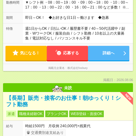
▼シフト例 ・08：00～19：00 ・09：00～18：00 ・10：00～
勤務時間
17：00 ・13：00～22：00 ・16：00～21：00 など多数！ ※お
仕事により勤務時間が異なります
即日～OK！ ◆お好きな日1日～働けます ◆急募
期間
週1日からOK
/
日払いOK
/
履歴書不要
/
40～50代活躍中
/
副
特徴
業・WワークOK
/
服装自由
/
シフト勤務
/
10名以上の大量募
集
/
電話対応なし
/
パソコンスキル不要
気になる！
応募する
詳細へ
掲載元企業名
株式会社fosbury
掲載日：2026.08.06
未読
NEW
【長期】販売・接客のお仕事！朝ゆっくり！シ
フト勤務
派遣
職種未経験OK
ブランクOK
WEB登録・面接OK
時給1500円 月収例 240,000円+残業代
給与
交通費別途支給あり