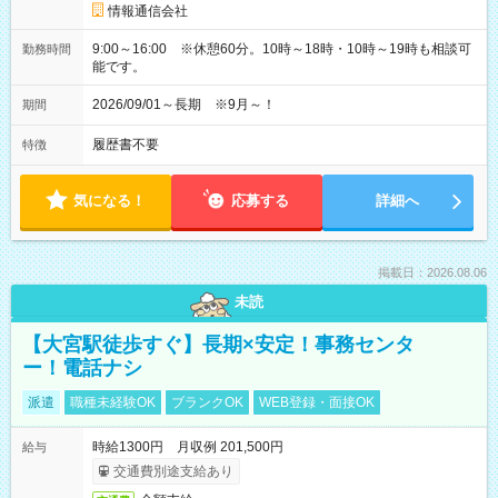
情報通信会社
9:00～16:00 ※休憩60分。10時～18時・10時～19時も相談可
勤務時間
能です。
2026/09/01～長期 ※9月～！
期間
履歴書不要
特徴
気になる！
応募する
詳細へ
掲載日：2026.08.06
未読
【大宮駅徒歩すぐ】長期×安定！事務センタ
ー！電話ナシ
派遣
職種未経験OK
ブランクOK
WEB登録・面接OK
時給1300円 月収例 201,500円
給与
交通費別途支給あり