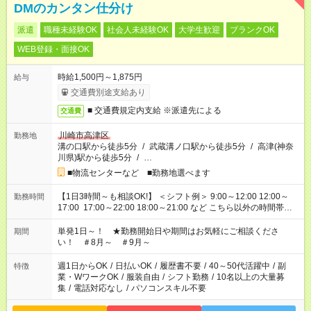
DMのカンタン仕分け
派遣
職種未経験OK
社会人未経験OK
大学生歓迎
ブランクOK
WEB登録・面接OK
時給1,500円～1,875円
給与
交通費別途支給あり
■ 交通費規定内支給 ※派遣先による
交通費
川崎市高津区
勤務地
溝の口駅から徒歩5分
/
武蔵溝ノ口駅から徒歩5分
/
高津(神奈
川県)駅から徒歩5分
/
…
■物流センターなど ■勤務地選べます
【1日3時間～も相談OK!】 ＜シフト例＞ 9:00～12:00 12:00～
勤務時間
17:00 17:00～22:00 18:00～21:00 など こちら以外の時間帯も
お気軽にご相談ください！
単発1日～！ ★勤務開始日や期間はお気軽にご相談くださ
期間
い！ ＃8月～ ＃9月～
週1日からOK
/
日払いOK
/
履歴書不要
/
40～50代活躍中
/
副
特徴
業・WワークOK
/
服装自由
/
シフト勤務
/
10名以上の大量募
集
/
電話対応なし
/
パソコンスキル不要