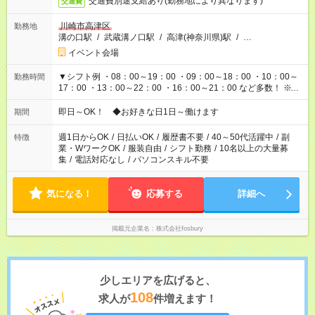
交通費別途支給あり(勤務地により異なります)
交通費
川崎市高津区
勤務地
溝の口駅
/
武蔵溝ノ口駅
/
高津(神奈川県)駅
/
…
イベント会場
▼シフト例 ・08：00～19：00 ・09：00～18：00 ・10：00～
勤務時間
17：00 ・13：00～22：00 ・16：00～21：00 など多数！ ※お
仕事により勤務時間が異なります
即日～OK！ ◆お好きな日1日～働けます
期間
週1日からOK
/
日払いOK
/
履歴書不要
/
40～50代活躍中
/
副
特徴
業・WワークOK
/
服装自由
/
シフト勤務
/
10名以上の大量募
集
/
電話対応なし
/
パソコンスキル不要
気になる！
応募する
詳細へ
掲載元企業名
株式会社fosbury
少しエリアを広げると、
108
求人が
件増えます！