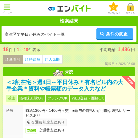
0
メニュー
気になる！
ログイン
検索結果
条件の変更
高津区で平日が休みのバイト一覧
18
1,486
件中
1
～
18
件表示
平均時給:
円
新着順
時給順
人気順
掲載日：2026.08.08
未読
NEW
＜3割在宅＞週4日～平日休み＊有名ビル内の大
手企業＊資料や帳票類のデータ入力など
派遣
職種未経験OK
ブランクOK
WEB登録・面接OK
時給1360円～1400円＋交 ■給与の前払いが可能な速払いサー
給与
ビスあり
交通費別途支給あり
交通費支給あり
交通費