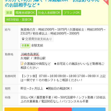
のお話相手など＊
派遣
職種未経験OK
社会人未経験OK
ブランクOK
WEB登録・面接OK
無資格の方：時給1500円～1875円 / 介護福祉士：時給1850円～
給与
2312円 / 初任者以上：時給1600円～2000円
交通費別途支給あり
全額支給
交通費
川崎市高津区
勤務地
久地駅
/
津田山駅
介護施設や病院など ★自宅近くの施設がいいなど勤務地ご
相談ください
【シフト例】 07:00～16:00 09:00～18:00 17:00～09:00 ※ 上記
勤務時間
は一例です！その他シフトもご相談ください！
即日～2ヶ月以上 ■開始日の相談OK！
期間
日払いOK
/
履歴書不要
/
40～50代活躍中
/
シフト勤務
/
10名以
特徴
上の大量募集
/
電話対応なし
/
パソコンスキル不要