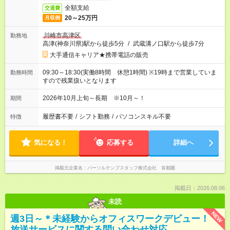
全額支給
交通費
20～25万円
月収例
川崎市高津区
勤務地
高津(神奈川県)駅から徒歩5分
/
武蔵溝ノ口駅から徒歩7分
大手通信キャリア★携帯電話の販売
09:30～18:30(実働8時間 休憩1時間) ※19時まで営業していま
勤務時間
すので残業扱いとなります
2026年10月上旬～長期 ※10月～！
期間
履歴書不要
/
シフト勤務
/
パソコンスキル不要
特徴
気になる！
応募する
詳細へ
掲載元企業名
パーソルテンプスタッフ株式会社 首都圏
掲載日：2026.08.06
未読
NEW
週3日～＊未経験からオフィスワークデビュー！
放送サービスに関する問い合わせ対応