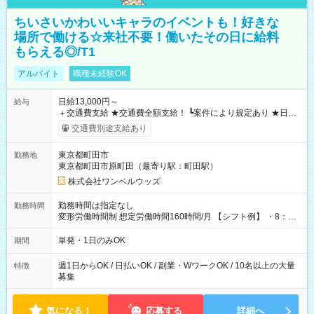
ちいさいかわいいキャラのイベントも！好きな
場所で働ける☆来社不要！働いたその日に給料
もらえる◎/T1
アルバイト
職種未経験OK
日給13,000円～
給与
＋交通費支給 ★交通費全額支給！ ┗案件により規定あり ★日払
いOK！（規定あり） ┗働いたその日に現金GET♪ お仕事後はコ
交通費別途支給あり
ンビニATMから 日払い分を引き落とせます！ 【試用期間】試
用期間なし
東京都町田市
勤務地
東京都町田市原町田（最寄り駅：町田駅）
株式会社ワンベルウッズ
勤務時間は指定なし
勤務時間
変形労働時間制 想定労働時間160時間/月 【シフト例】 ・8：00
～21：00
単発・1日のみOK
期間
週1日からOK / 日払いOK / 副業・WワークOK / 10名以上の大量
特徴
募集
気になる！
応募する
詳細へ