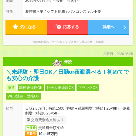
2026年09月上旬～長期 ※9月～！
期間
履歴書不要
/
シフト勤務
/
パソコンスキル不要
特徴
気になる！
応募する
詳細へ
掲載元企業名
パーソルテンプスタッフ株式会社 首都圏
掲載日：2026.08.05
未読
＼未経験・即日OK／日勤or夜勤選べる！初めてで
も安心の介護
派遣
職種未経験OK
社会人未経験OK
ブランクOK
WEB登録・面接OK
日収2.8万円：時給1500円×8h＋残業割増（時給1.25×8h）+深夜
給与
割増（時給0.25×5h）
交通費別途支給あり
交通費全額支給
交通費
10～15万円
月収例