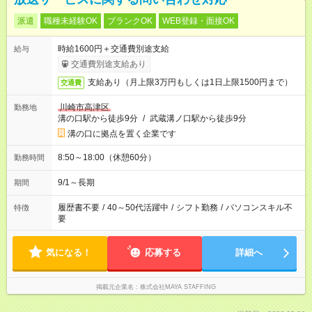
派遣
職種未経験OK
ブランクOK
WEB登録・面接OK
時給1600円＋交通費別途支給
給与
交通費別途支給あり
支給あり（月上限3万円もしくは1日上限1500円まで）
交通費
川崎市高津区
勤務地
溝の口駅から徒歩9分
/
武蔵溝ノ口駅から徒歩9分
溝の口に拠点を置く企業です
8:50～18:00（休憩60分）
勤務時間
9/1～長期
期間
履歴書不要
/
40～50代活躍中
/
シフト勤務
/
パソコンスキル不
特徴
要
気になる！
応募する
詳細へ
掲載元企業名
株式会社MAYA STAFFING