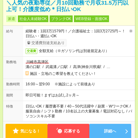
＼人気の夜勤専従／月10回勤務で月収31.5万円以
上可！介護度低め＊日払いOK
派遣
社会人未経験OK
ブランクOK
WEB登録・面接OK
経験者：1回3万1579円！／介護福祉士：1回3万2725円～！ ※
給与
日払い・週払いOK
交通費別途支給あり
全額支給（※ガソリン代は別途規定あり）
交通費
川崎市高津区
勤務地
溝の口駅
/
武蔵溝ノ口駅
/
高津(神奈川県)駅
/
…
施設・立地のご希望を教えてください！
16:00～翌9:00 ※施設によって前後あり
勤務時間
即日可能！まずはお試し2ヶ月～
期間
日払いOK
/
履歴書不要
/
40～50代活躍中
/
副業・WワークOK
/
特徴
服装自由
/
シフト勤務
/
10名以上の大量募集
/
電話対応なし
/
パ
ソコンスキル不要
気になる！
応募する
詳細へ