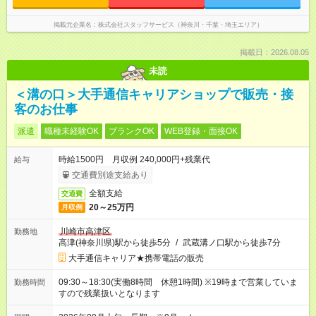
掲載元企業名
株式会社スタッフサービス（神奈川・千葉・埼玉エリア）
掲載日：2026.08.05
未読
＜溝の口＞大手通信キャリアショップで販売・接
客のお仕事
派遣
職種未経験OK
ブランクOK
WEB登録・面接OK
時給1500円 月収例 240,000円+残業代
給与
交通費別途支給あり
全額支給
交通費
20～25万円
月収例
川崎市高津区
勤務地
高津(神奈川県)駅から徒歩5分
/
武蔵溝ノ口駅から徒歩7分
大手通信キャリア★携帯電話の販売
09:30～18:30(実働8時間 休憩1時間) ※19時まで営業していま
勤務時間
すので残業扱いとなります