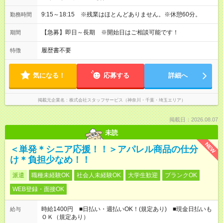
9:15～18:15 ※残業はほとんどありません。※休憩60分。
勤務時間
【急募】即日～長期 ※開始日はご相談可能です！
期間
履歴書不要
特徴
気になる！
応募する
詳細へ
掲載元企業名
株式会社スタッフサービス（神奈川・千葉・埼玉エリア）
掲載日：2026.08.07
未読
NEW
＜単発＊シニア応援！！＞アパレル商品の仕分
け＊負担少なめ！！
派遣
職種未経験OK
社会人未経験OK
大学生歓迎
ブランクOK
WEB登録・面接OK
時給1400円 ■日払い・週払いOK！(規定あり) ■現金日払いも
給与
ＯＫ（規定あり）