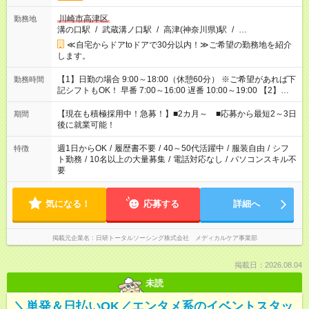
川崎市高津区
勤務地
溝の口駅
/
武蔵溝ノ口駅
/
高津(神奈川県)駅
/
…
≪自宅からドアtoドアで30分以内！≫ご希望の勤務地を紹介
します。
【1】日勤の場合 9:00～18:00（休憩60分） ※ご希望があれば下
勤務時間
記シフトもOK！ 早番 7:00～16:00 遅番 10:00～19:00 【2】夜
勤の場合 16:30～翌9:30 16:30～翌10:30など ※Wワーク希望の
方へ 今ご覧のお仕事で希望する勤務時間と、もう1つのお仕事の
【現在も積極採用中！急募！】■2カ月～ ■応募から最短2～3日
期間
勤務時間。 合計で週40時間を超える場合は応募できません。
後に就業可能！
週1日からOK
/
履歴書不要
/
40～50代活躍中
/
服装自由
/
シフ
特徴
ト勤務
/
10名以上の大量募集
/
電話対応なし
/
パソコンスキル不
要
気になる！
応募する
詳細へ
掲載元企業名
日研トータルソーシング株式会社 メディカルケア事業部
掲載日：2026.08.04
未読
＼単発＆日払いOK／エンタメ系のイベントスタッ