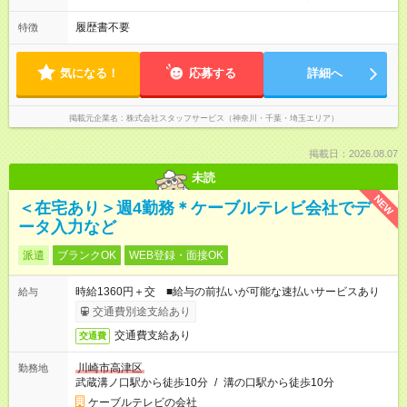
履歴書不要
特徴
気になる！
応募する
詳細へ
掲載元企業名
株式会社スタッフサービス（神奈川・千葉・埼玉エリア）
掲載日：2026.08.07
未読
NEW
＜在宅あり＞週4勤務＊ケーブルテレビ会社でデ
ータ入力など
派遣
ブランクOK
WEB登録・面接OK
時給1360円＋交 ■給与の前払いが可能な速払いサービスあり
給与
交通費別途支給あり
交通費支給あり
交通費
川崎市高津区
勤務地
武蔵溝ノ口駅から徒歩10分
/
溝の口駅から徒歩10分
ケーブルテレビの会社