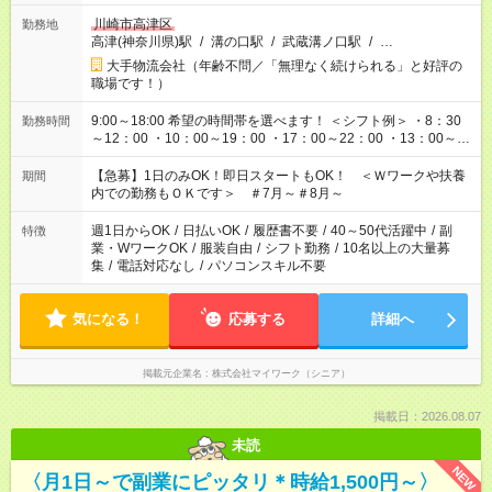
川崎市高津区
勤務地
高津(神奈川県)駅
/
溝の口駅
/
武蔵溝ノ口駅
/
…
大手物流会社（年齢不問／「無理なく続けられる」と好評の
職場です！）
9:00～18:00 希望の時間帯を選べます！ ＜シフト例＞ ・8：30
勤務時間
～12：00 ・10：00～19：00 ・17：00～22：00 ・13：00～
22：00 ・22：00～翌6：00 など
【急募】1日のみOK！即日スタートもOK！ ＜Ｗワークや扶養
期間
内での勤務もＯＫです＞ ＃7月～＃8月～
週1日からOK
/
日払いOK
/
履歴書不要
/
40～50代活躍中
/
副
特徴
業・WワークOK
/
服装自由
/
シフト勤務
/
10名以上の大量募
集
/
電話対応なし
/
パソコンスキル不要
気になる！
応募する
詳細へ
掲載元企業名
株式会社マイワーク（シニア）
掲載日：2026.08.07
未読
NEW
〈月1日～で副業にピッタリ＊時給1,500円～〉