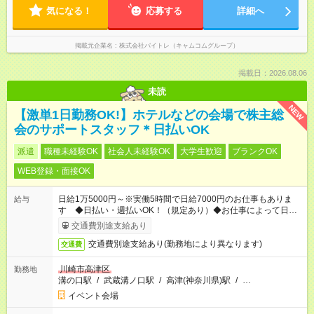
気になる！
応募する
詳細へ
掲載元企業名
株式会社バイトレ（キャムコムグループ）
掲載日：2026.08.06
未読
NEW
【激単1日勤務OK!】ホテルなどの会場で株主総
会のサポートスタッフ＊日払いOK
派遣
職種未経験OK
社会人未経験OK
大学生歓迎
ブランクOK
WEB登録・面接OK
日給1万5000円～※実働5時間で日給7000円のお仕事もありま
給与
す ◆日払い・週払いOK！（規定あり）◆お仕事によって日給も
異なります
交通費別途支給あり
交通費別途支給あり(勤務地により異なります)
交通費
川崎市高津区
勤務地
溝の口駅
/
武蔵溝ノ口駅
/
高津(神奈川県)駅
/
…
イベント会場