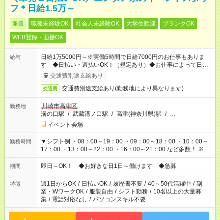
フ＊日給1.5万～
派遣
職種未経験OK
社会人未経験OK
大学生歓迎
ブランクOK
WEB登録・面接OK
日給1万5000円～※実働5時間で日給7000円のお仕事もありま
給与
す ◆日払い・週払いOK！（規定あり）◆お仕事によって日給も
異なります
交通費別途支給あり
交通費別途支給あり(勤務地により異なります)
交通費
川崎市高津区
勤務地
溝の口駅
/
武蔵溝ノ口駅
/
高津(神奈川県)駅
/
…
イベント会場
▼シフト例 ・08：00～19：00 ・09：00～18：00 ・10：00～
勤務時間
17：00 ・13：00～22：00 ・16：00～21：00 など多数！ ※お
仕事により勤務時間が異なります
即日～OK！ ◆お好きな日1日～働けます ◆急募
期間
週1日からOK
/
日払いOK
/
履歴書不要
/
40～50代活躍中
/
副
特徴
業・WワークOK
/
服装自由
/
シフト勤務
/
10名以上の大量募
集
/
電話対応なし
/
パソコンスキル不要