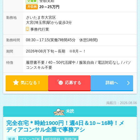
全額支給
交通費
20～25万円
月収例
さいたま市大宮区
勤務地
大宮(埼玉県)駅から徒歩3分
事務代行業
08:30～17:15(実働7時間45分 休憩1時間)
勤務時間
2026年08月下旬～長期 ※8月～！
期間
履歴書不要
/
40～50代活躍中
/
服装自由
/
電話対応なし
/
パソ
特徴
コンスキル不要
気になる！
応募する
詳細へ
掲載日：2026.08.06
未読
完全在宅＊時給1900円！週4日＆10～16時！メ
ディアコンサル企業で事務アシ
派遣
ブランクOK
WEB登録・面接OK