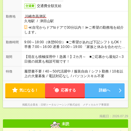
交通費全額支給
交通費
川崎市高津区
勤務地
久地駅
/
津田山駅
≪自宅からドアtoドアで30分以内！≫ご希望の勤務地を紹介
します。
9:00～18:00（休憩60分） ■ご希望があれば下記シフトもOK！
勤務時間
早番 7:00～16:00 遅番 10:00～19:00 「家族と休みを合わせた
い」 「余裕を持って夕飯の準備がしたい」 「できれば残業はし
たくない」 など、ご希望を教えてくださいね。 ※Wワーク希望
【現在も積極採用中！急募！】2カ月～ ■ご応募から最短2～3
期間
の方へ 今ご覧のお仕事で希望する勤務時間と、もう1つのお仕事
日後の就業も相談可能です！
の勤務時間。 合計で週40時間を超える場合は応募できません。
履歴書不要
/
40～50代活躍中
/
服装自由
/
シフト勤務
/
10名以
特徴
上の大量募集
/
電話対応なし
/
パソコンスキル不要
気になる！
応募する
詳細へ
掲載元企業名
日研トータルソーシング株式会社 メディカルケア事業部
掲載日：2026.07.29
未読