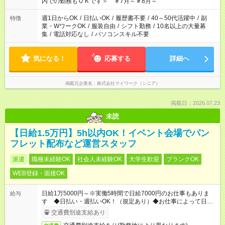
内での勤務もＯＫです＞ ＃7月～＃8月～
週1日からOK
/
日払いOK
/
履歴書不要
/
40～50代活躍中
/
副
特徴
業・WワークOK
/
服装自由
/
シフト勤務
/
10名以上の大量募
集
/
電話対応なし
/
パソコンスキル不要
気になる！
応募する
詳細へ
掲載元企業名
株式会社マイワーク（シニア）
掲載日：2026.07.23
未読
【日給1.5万円】5h以内OK！イベント会場でパン
フレット配布など運営スタッフ
派遣
職種未経験OK
社会人未経験OK
大学生歓迎
ブランクOK
WEB登録・面接OK
日給1万5000円～※実働5時間で日給7000円のお仕事もありま
給与
す ◆日払い・週払いOK！（規定あり）◆お仕事によって日給も
異なります
交通費別途支給あり