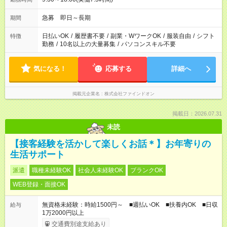
急募 即日～長期
期間
日払いOK
/
履歴書不要
/
副業・WワークOK
/
服装自由
/
シフト
特徴
勤務
/
10名以上の大量募集
/
パソコンスキル不要
気になる！
応募する
詳細へ
掲載元企業名
株式会社ファインドオン
掲載日：2026.07.31
未読
【接客経験を活かして楽しくお話＊】お年寄りの
生活サポート
派遣
職種未経験OK
社会人未経験OK
ブランクOK
WEB登録・面接OK
無資格未経験：時給1500円～ ■週払いOK ■扶養内OK ■日収
給与
1万2000円以上
交通費別途支給あり