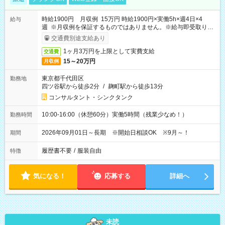
時給1900円 月収例 15万円 時給1900円×実働5h×週4日×4
給与
週 ※月収例を保証するものではありません。※給与即受取りサ
ービス利用可（利用条件有）
交通費別途支給あり
1ヶ月3万円を上限として実費支給
交通費
15～20万円
月収例
東京都千代田区
勤務地
四ツ谷駅から徒歩2分
/
麹町駅から徒歩13分
コンサルタント・シンクタンク
10:00-16:00（休憩60分）実働5時間（残業少なめ！）
勤務時間
2026年09月01日～長期 ※開始日相談OK ※9月～！
期間
履歴書不要
/
服装自由
特徴
気になる！
応募する
詳細へ
未読