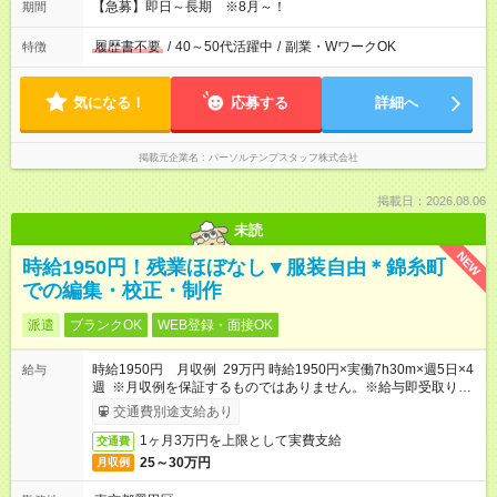
【急募】即日～長期 ※8月～！
期間
履歴書不要
/
40～50代活躍中
/
副業・WワークOK
特徴
気になる！
応募する
詳細へ
掲載元企業名
パーソルテンプスタッフ株式会社
掲載日：2026.08.06
未読
NEW
時給1950円！残業ほぼなし▼服装自由＊錦糸町
での編集・校正・制作
派遣
ブランクOK
WEB登録・面接OK
時給1950円 月収例 29万円 時給1950円×実働7h30m×週5日×4
給与
週 ※月収例を保証するものではありません。※給与即受取りサ
ービス利用可（利用条件有）
交通費別途支給あり
1ヶ月3万円を上限として実費支給
交通費
25～30万円
月収例