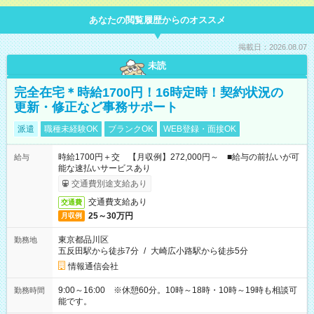
あなたの閲覧履歴からのオススメ
掲載日：2026.08.07
未読
完全在宅＊時給1700円！16時定時！契約状況の
更新・修正など事務サポート
派遣
職種未経験OK
ブランクOK
WEB登録・面接OK
時給1700円＋交 【月収例】272,000円～ ■給与の前払いが可
給与
能な速払いサービスあり
交通費別途支給あり
交通費支給あり
交通費
25～30万円
月収例
東京都品川区
勤務地
五反田駅から徒歩7分
/
大崎広小路駅から徒歩5分
情報通信会社
9:00～16:00 ※休憩60分。10時～18時・10時～19時も相談可
勤務時間
能です。