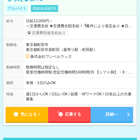
アルバイト
職種未経験OK
日給13,000円～
給与
＋交通費支給 ★交通費全額支給！ ┗案件により規定あり ★日払
いOK！（規定あり） ┗働いたその日に現金GET♪ お仕事後はコ
交通費別途支給あり
ンビニATMから 日払い分を引き落とせます！ 【試用期間】試
用期間なし
東京都町田市
勤務地
東京都町田市原町田（最寄り駅：町田駅）
株式会社ワンベルウッズ
勤務時間は指定なし
勤務時間
変形労働時間制 想定労働時間160時間/月 【シフト例】 ・8：00
～21：00
単発・1日のみOK
期間
週1日からOK / 日払いOK / 副業・WワークOK / 10名以上の大量
特徴
募集
気になる！
応募する
詳細へ