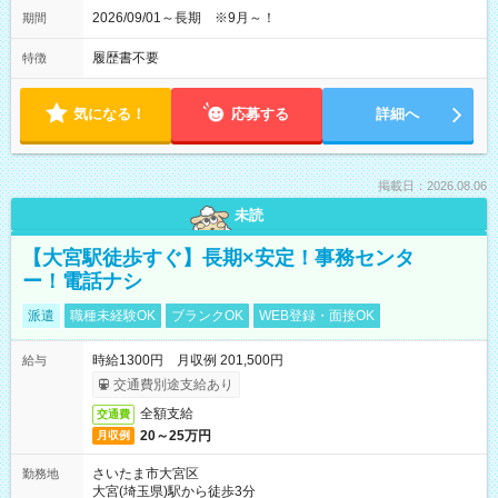
2026/09/01～長期 ※9月～！
期間
履歴書不要
特徴
気になる！
応募する
詳細へ
掲載日：2026.08.06
未読
【大宮駅徒歩すぐ】長期×安定！事務センタ
ー！電話ナシ
派遣
職種未経験OK
ブランクOK
WEB登録・面接OK
時給1300円 月収例 201,500円
給与
交通費別途支給あり
全額支給
交通費
20～25万円
月収例
さいたま市大宮区
勤務地
大宮(埼玉県)駅から徒歩3分