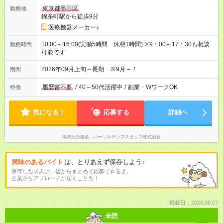
東京都墨田区
勤務地
錦糸町駅から徒歩9分
医療機器メーカー♪
10:00～16:00(実働5時間 休憩1時間) ※9：00～17：30も相談
勤務時間
可能です
2026年09月上旬～長期 ※9月～！
期間
履歴書不要
/
40～50代活躍中
/
副業・WワークOK
特徴
気になる！
応募する
詳細へ
掲載元企業名
パーソルテンプスタッフ株式会社
興味のあるバイト
は、とりあえず保存しよう♪
保存した求人は、後からまとめて応募できるよ。
企業からアプローチが届くことも！
掲載日：2026.08.07
未読