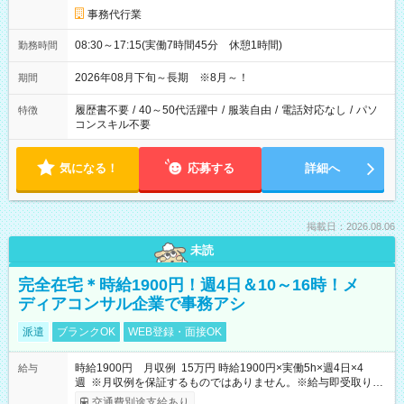
事務代行業
08:30～17:15(実働7時間45分 休憩1時間)
勤務時間
2026年08月下旬～長期 ※8月～！
期間
履歴書不要
/
40～50代活躍中
/
服装自由
/
電話対応なし
/
パソ
特徴
コンスキル不要
気になる！
応募する
詳細へ
掲載日：2026.08.06
未読
完全在宅＊時給1900円！週4日＆10～16時！メ
ディアコンサル企業で事務アシ
派遣
ブランクOK
WEB登録・面接OK
時給1900円 月収例 15万円 時給1900円×実働5h×週4日×4
給与
週 ※月収例を保証するものではありません。※給与即受取りサ
ービス利用可（利用条件有）
交通費別途支給あり