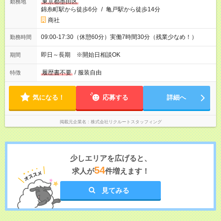
東京都墨田区
勤務地
錦糸町駅から徒歩6分
/
亀戸駅から徒歩14分
商社
09:00-17:30（休憩60分）実働7時間30分（残業少なめ！）
勤務時間
即日～長期 ※開始日相談OK
期間
履歴書不要
/
服装自由
特徴
気になる！
応募する
詳細へ
掲載元企業名
株式会社リクルートスタッフィング
少しエリアを広げると、
54
求人が
件増えます！
見てみる