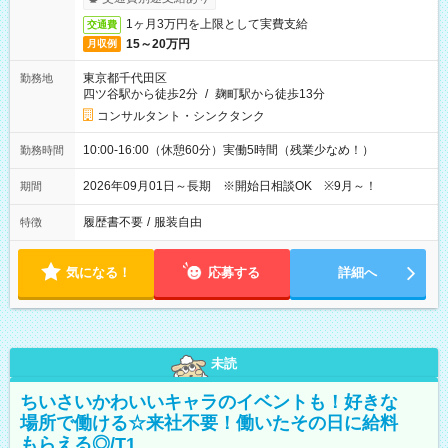
1ヶ月3万円を上限として実費支給
交通費
15～20万円
月収例
東京都千代田区
勤務地
四ツ谷駅から徒歩2分
/
麹町駅から徒歩13分
コンサルタント・シンクタンク
10:00-16:00（休憩60分）実働5時間（残業少なめ！）
勤務時間
2026年09月01日～長期 ※開始日相談OK ※9月～！
期間
履歴書不要
/
服装自由
特徴
気になる！
応募する
詳細へ
未読
ちいさいかわいいキャラのイベントも！好きな
場所で働ける☆来社不要！働いたその日に給料
もらえる◎/T1