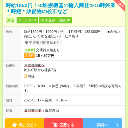
NEW
時給1850円！≪医療機器の輸入商社≫16時終業
＊時短＊販促物の校正など
派遣
ブランクOK
WEB登録・面接OK
時給1850円～1900円＋交 【月収例】185,000円～ ■給与の
給与
前払いが可能な速払いサービスあり
交通費別途支給あり
交通費支給あり
交通費
15～20万円
月収例
東京都墨田区
勤務地
錦糸町駅から徒歩7分
商社
10:00～16:00 ※休憩は60分。※実働7．5時間の相談も可能で
勤務時間
す。
2026/08/17～長期 ※8月～！
期間
履歴書不要
/
服装自由
特徴
気になる！
応募する
詳細へ