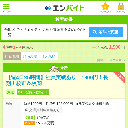
0
メニュー
気になる！
ログイン
検索結果
墨田区でクリエイティブ系の履歴書不要のバイト
条件の変更
一覧
4
1,900
件中
1
～
4
件表示
平均時給:
円
新着順
時給順
人気順
掲載日：2026.08.07
未読
NEW
【週4日×5時間】社員実績あり！1900円！長
期！校正＆校閲
派遣
WEB登録・面接OK
時給1900円 月収例 152,000円 ■残業代＆交通費別途
給与
交通費別途支給あり
全額支給
交通費
15～20万円
月収例