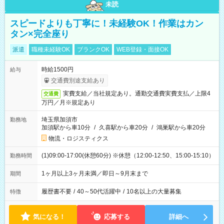
未読
スピードよりも丁寧に！未経験OK！作業はカン
タン×完全座り
派遣
職種未経験OK
ブランクOK
WEB登録・面接OK
時給1500円
給与
交通費別途支給あり
実費支給／当社規定あり。通勤交通費実費支払／上限4
交通費
万円／月※規定あり
埼玉県加須市
勤務地
加須駅から車10分
/
久喜駅から車20分
/
鴻巣駅から車20分
物流・ロジスティクス
(1)09:00-17:00(休憩60分) ※休憩（12:00-12:50、15:00-15:10）
勤務時間
1ヶ月以上3ヶ月未満／即日～9月末まで
期間
履歴書不要
/
40～50代活躍中
/
10名以上の大量募集
特徴
気になる！
応募する
詳細へ