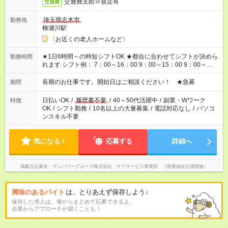
交通費支給※規定有
交通費
埼玉県志木市
勤務地
柳瀬川駅
〈お近くの老人ホームなど〉
★1日6時間～の時短シフトOK ★都合に合わせてシフトが決めら
勤務時間
れます シフト例： 7：00～16：00 9：00～15：00 9：00～
18：00 11：00～20：00 など ※Wワークの場合、他のお仕事と
合わせ週40時間超の就業はご案内できません ※法令に基づき、
長期のお仕事です。開始日はご相談ください！ ★急募
期間
週20時間以上勤務は社会保険への加入対象となります ※労働者
派遣法（日雇い派遣の原則禁止）により、短時間・短期間の就
日払いOK
/
履歴書不要
/
40～50代活躍中
/
副業・Wワーク
特徴
業はご案内が難しい場合があります
OK
/
シフト勤務
/
10名以上の大量募集
/
電話対応なし
/
パソコ
ンスキル不要
気になる！
応募する
詳細へ
掲載元企業名
マンパワーグループ株式会社 ケアサービス事業部 （医療福祉介護関連）
興味のあるバイト
は、とりあえず保存しよう♪
保存した求人は、後からまとめて応募できるよ。
企業からアプローチが届くことも！