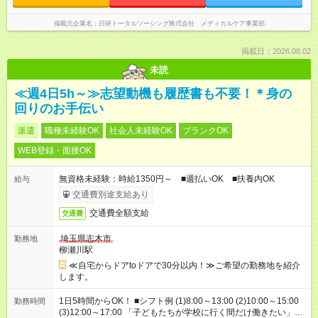
掲載元企業名
日研トータルソーシング株式会社 メディカルケア事業部
掲載日：2026.08.02
未読
≪週4日5h～≫志望動機も履歴書も不要！＊身の
回りのお手伝い
派遣
職種未経験OK
社会人未経験OK
ブランクOK
WEB登録・面接OK
無資格未経験：時給1350円～ ■週払いOK ■扶養内OK
給与
交通費別途支給あり
交通費全額支給
交通費
埼玉県志木市
勤務地
柳瀬川駅
≪自宅からドアtoドアで30分以内！≫ご希望の勤務地を紹介
します。
1日5時間からOK！ ■シフト例 (1)8:00～13:00 (2)10:00～15:00
勤務時間
(3)12:00～17:00 「子どもたちが学校に行く間だけ働きたい」