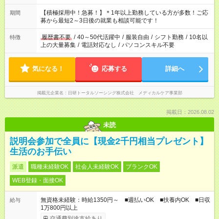
「余裕を持って夕飯の準備がしたい」 「午前中は働いて、午後
はプライベートの時間にしたい」 など、ご希望を教えてくださ
【積極採用中！急募！】＊1年以上勤務している方が多数！ご応
期間
いね。 ※Wワーク希望の方へ 今ご覧のお仕事で希望する勤務時
募から最短2～3日後の就業も相談可能です！
間と、もう1つのお仕事の勤務時間。 合計で週40時間を超える
場合は応募できません。
履歴書不要
/
40～50代活躍中
/
服装自由
/
シフト勤務
/
10名以
特徴
上の大量募集
/
電話対応なし
/
パソコンスキル不要
気になる！
応募する
詳細へ
掲載元企業名
日研トータルソーシング株式会社 メディカルケア事業部
掲載日：2026.08.02
未読
説明会参加で全員に【現金2千円相当プレゼント】
生活のお手伝い
派遣
職種未経験OK
社会人未経験OK
ブランクOK
WEB登録・面接OK
無資格未経験：時給1350円～ ■週払いOK ■扶養内OK ■日収
給与
1万800円以上
交通費別途支給あり