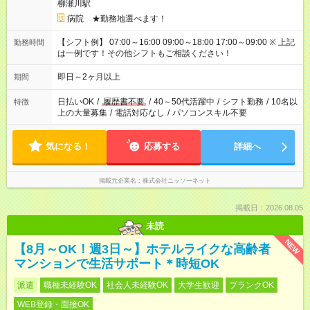
柳瀬川駅
病院 ★勤務地選べます！
【シフト例】 07:00～16:00 09:00～18:00 17:00～09:00 ※ 上記
勤務時間
は一例です！その他シフトもご相談ください！
即日～2ヶ月以上
期間
日払いOK
/
履歴書不要
/
40～50代活躍中
/
シフト勤務
/
10名以
特徴
上の大量募集
/
電話対応なし
/
パソコンスキル不要
気になる！
応募する
詳細へ
掲載元企業名
株式会社ニッソーネット
掲載日：2026.08.05
未読
NEW
【8月～OK！週3日～】ホテルライクな高齢者
マンションで生活サポート＊時短OK
派遣
職種未経験OK
社会人未経験OK
大学生歓迎
ブランクOK
WEB登録・面接OK