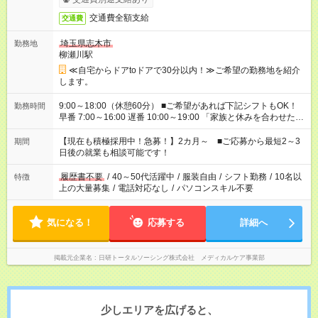
交通費全額支給
交通費
埼玉県志木市
勤務地
柳瀬川駅
≪自宅からドアtoドアで30分以内！≫ご希望の勤務地を紹介
します。
9:00～18:00（休憩60分） ■ご希望があれば下記シフトもOK！
勤務時間
早番 7:00～16:00 遅番 10:00～19:00 「家族と休みを合わせた
い」 「余裕を持って夕飯の準備がしたい」 「できれば残業はし
たくない」 など、ご希望を教えてくださいね。 ※Wワーク希望
【現在も積極採用中！急募！】2カ月～ ■ご応募から最短2～3
期間
の方へ 今ご覧のお仕事で希望する勤務時間と、もう1つのお仕事
日後の就業も相談可能です！
の勤務時間。 合計で週40時間を超える場合は応募できません。
履歴書不要
/
40～50代活躍中
/
服装自由
/
シフト勤務
/
10名以
特徴
上の大量募集
/
電話対応なし
/
パソコンスキル不要
気になる！
応募する
詳細へ
掲載元企業名
日研トータルソーシング株式会社 メディカルケア事業部
少しエリアを広げると、