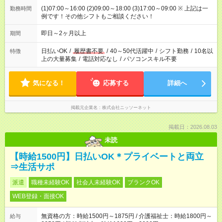
(1)07:00～16:00 (2)09:00～18:00 (3)17:00～09:00 ※ 上記は一
勤務時間
例です！その他シフトもご相談ください！
即日～2ヶ月以上
期間
日払いOK
/
履歴書不要
/
40～50代活躍中
/
シフト勤務
/
10名以
特徴
上の大量募集
/
電話対応なし
/
パソコンスキル不要
気になる！
応募する
詳細へ
掲載元企業名
株式会社ニッソーネット
掲載日：2026.08.03
未読
【時給1500円】日払いOK＊プライベートと両立
⇒生活サポ
派遣
職種未経験OK
社会人未経験OK
ブランクOK
WEB登録・面接OK
無資格の方：時給1500円～1875円 / 介護福祉士：時給1800円～
給与