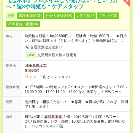
【志木市】フルタイムじゃ働けない！という方
へ＊週3や時短も＊ケアスタッフ
派遣
職種未経験OK
社会人未経験OK
大学生歓迎
ブランクOK
WEB登録・面接OK
無資格未経験：時給1600円～ 経験者：時給1800円～ ★日払
給与
い／週払い制度あり（月払いも選べます）※稼働開始時は手続き
完了次第のお支払いとなります。
交通費別途支給あり
交通費全額支給※規定有
交通費
埼玉県志木市
勤務地
柳瀬川駅
＜シニア向けマンション＞
★1日6時間～の時短シフトOK ★スタート時間選べます！ 7:00～
勤務時間
16:00 9:00～17:00 11:00～19:00 など 残業なし！ ※Wワークの
場合、他のお仕事と合わせ週40時間超の就業はご案内できませ
ん ※法令に基づき、週20時間以上勤務は社会保険への加入対象
開始日はご相談ください！ ★急募 ★職場が気に入れば、長期
期間
となります ※労働者派遣法（日雇い派遣の原則禁止）により、
でも働けます！
短時間・短期間の就業はご案内が難しい場合があります
日払いOK
/
履歴書不要
/
40～50代活躍中
/
副業・Wワーク
特徴
OK
/
服装自由
/
シフト勤務
/
10名以上の大量募集
/
電話対応な
し
/
パソコンスキル不要