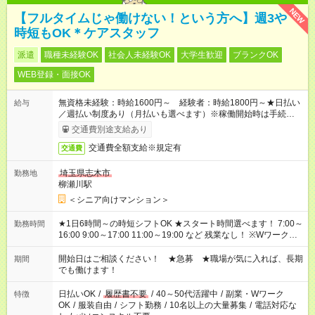
NEW
【フルタイムじゃ働けない！という方へ】週3や
時短もOK＊ケアスタッフ
派遣
職種未経験OK
社会人未経験OK
大学生歓迎
ブランクOK
WEB登録・面接OK
無資格未経験：時給1600円～ 経験者：時給1800円～★日払い
給与
／週払い制度あり（月払いも選べます）※稼働開始時は手続き完
了次第のお支払いとなります。
交通費別途支給あり
交通費全額支給※規定有
交通費
埼玉県志木市
勤務地
柳瀬川駅
＜シニア向けマンション＞
★1日6時間～の時短シフトOK ★スタート時間選べます！ 7:00～
勤務時間
16:00 9:00～17:00 11:00～19:00 など 残業なし！ ※Wワークの
場合、他のお仕事と合わせ週40時間超の就業はご案内できませ
ん ※法令に基づき、週20時間以上勤務は社会保険への加入対象
開始日はご相談ください！ ★急募 ★職場が気に入れば、長期
期間
となります ※労働者派遣法（日雇い派遣の原則禁止）により、
でも働けます！
短時間・短期間の就業はご案内が難しい場合があります
日払いOK
/
履歴書不要
/
40～50代活躍中
/
副業・Wワーク
特徴
OK
/
服装自由
/
シフト勤務
/
10名以上の大量募集
/
電話対応な