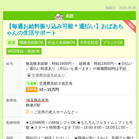
掲載日：2026.08.05
未読
NEW
【毎週お給料振り込み可能＊週払い】おばあち
ゃんの生活サポート
派遣
職種未経験OK
社会人未経験OK
大学生歓迎
ブランクOK
WEB登録・面接OK
無資格未経験：時給1600円～ 経験者：時給1800円～★日払い
給与
／週払い制度あり（月払いも選べます）※稼働開始時は手続き完
了次第のお支払いとなります。
交通費別途支給あり
交通費支給※規定有
交通費
10～15万円
月収例
埼玉県志木市
勤務地
柳瀬川駅
＜ご近所の老人ホームなど＞
★1日6時間～の時短シフトOK ★もちろんフルタイムシフトも可
勤務時間
能 ★スタート時間選べます 7:00～16:00 9:00～18:00 11:00～
20:00 など 残業なし！ ※Wワークの場合、他のお仕事と合わせ
週40時間超の就業はご案内できません ※法令に基づき、週20時
開始日はご相談ください！ ★職場が気に入れば、長期でも働け
期間