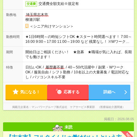
交通費全額支給※規定有
交通費
埼玉県志木市
勤務地
柳瀬川駅
＜シニア向けマンション＞
★1日6時間～の時短シフトOK ★スタート時間選べます！ 7:00～
勤務時間
16:00 9:00～17:00 11:00～19:00 など 残業なし！ ※Wワークの
場合、他のお仕事と合わせ週40時間超の就業はご案内できませ
ん ※法令に基づき、週20時間以上勤務は社会保険への加入対象
開始日はご相談ください！ ★急募 ★職場が気に入れば、長期
期間
となります ※労働者派遣法（日雇い派遣の原則禁止）により、
でも働けます！
短時間・短期間の就業はご案内が難しい場合があります
日払いOK
/
履歴書不要
/
40～50代活躍中
/
副業・Wワーク
特徴
OK
/
服装自由
/
シフト勤務
/
10名以上の大量募集
/
電話対応な
し
/
パソコンスキル不要
気になる！
応募する
詳細へ
掲載元企業名
マンパワーグループ株式会社 ケアサービス事業部 （医療福祉介護関連）
掲載日：2026.08.05
未読
NEW