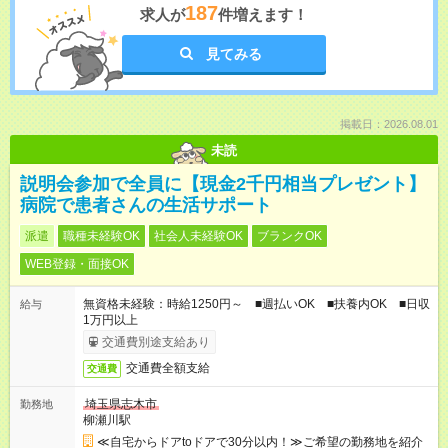
187
求人が
件増えます！
見てみる
掲載日：2026.08.01
未読
説明会参加で全員に【現金2千円相当プレゼント】
病院で患者さんの生活サポート
派遣
職種未経験OK
社会人未経験OK
ブランクOK
WEB登録・面接OK
無資格未経験：時給1250円～ ■週払いOK ■扶養内OK ■日収
給与
1万円以上
交通費別途支給あり
交通費全額支給
交通費
埼玉県志木市
勤務地
柳瀬川駅
≪自宅からドアtoドアで30分以内！≫ご希望の勤務地を紹介