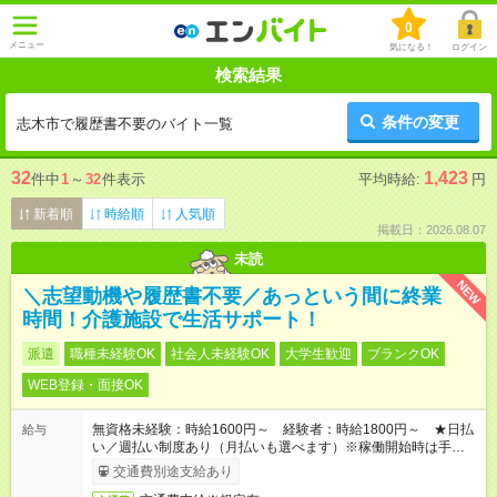
0
メニュー
気になる！
ログイン
検索結果
条件の変更
志木市で履歴書不要のバイト一覧
32
1,423
件中
1
～
32
件表示
平均時給:
円
新着順
時給順
人気順
掲載日：2026.08.07
未読
NEW
＼志望動機や履歴書不要／あっという間に終業
時間！介護施設で生活サポート！
派遣
職種未経験OK
社会人未経験OK
大学生歓迎
ブランクOK
WEB登録・面接OK
無資格未経験：時給1600円～ 経験者：時給1800円～ ★日払
給与
い／週払い制度あり（月払いも選べます）※稼働開始時は手続き
完了次第のお支払いとなります。
交通費別途支給あり