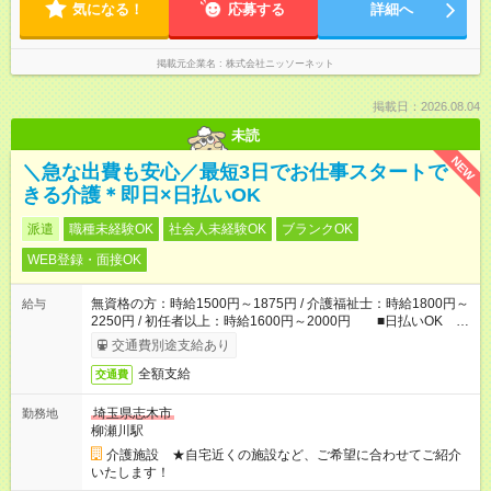
気になる！
応募する
詳細へ
掲載元企業名
株式会社ニッソーネット
掲載日：2026.08.04
未読
NEW
＼急な出費も安心／最短3日でお仕事スタートで
きる介護＊即日×日払いOK
派遣
職種未経験OK
社会人未経験OK
ブランクOK
WEB登録・面接OK
無資格の方：時給1500円～1875円 / 介護福祉士：時給1800円～
給与
2250円 / 初任者以上：時給1600円～2000円 ■日払いOK ■
日収例：1万2000円（時給1500円×8h）
交通費別途支給あり
全額支給
交通費
埼玉県志木市
勤務地
柳瀬川駅
介護施設 ★自宅近くの施設など、ご希望に合わせてご紹介
いたします！