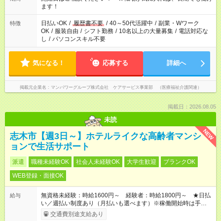
間以上勤務は社会保険への加入対象となります ※労働者派遣法
ます！
（日雇い派遣の原則禁止）により、短時間・短期間の就業はご
案内が難しい場合があります
日払いOK
/
履歴書不要
/
40～50代活躍中
/
副業・Wワーク
特徴
OK
/
服装自由
/
シフト勤務
/
10名以上の大量募集
/
電話対応な
し
/
パソコンスキル不要
気になる！
応募する
詳細へ
掲載元企業名
マンパワーグループ株式会社 ケアサービス事業部 （医療福祉介護関連）
掲載日：2026.08.05
未読
NEW
志木市【週3日～】ホテルライクな高齢者マンシ
ョンで生活サポート
派遣
職種未経験OK
社会人未経験OK
大学生歓迎
ブランクOK
WEB登録・面接OK
無資格未経験：時給1600円～ 経験者：時給1800円～ ★日払
給与
い／週払い制度あり（月払いも選べます）※稼働開始時は手続き
完了次第のお支払いとなります。
交通費別途支給あり