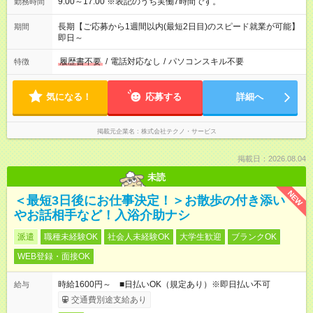
9:00～17:00 ※表記のうち実働7時間です。
勤務時間
長期【ご応募から1週間以内(最短2日目)のスピード就業が可能】
期間
即日～
履歴書不要
/
電話対応なし
/
パソコンスキル不要
特徴
気になる！
応募する
詳細へ
掲載元企業名
株式会社テクノ・サービス
掲載日：2026.08.04
未読
NEW
＜最短3日後にお仕事決定！＞お散歩の付き添い
やお話相手など！入浴介助ナシ
派遣
職種未経験OK
社会人未経験OK
大学生歓迎
ブランクOK
WEB登録・面接OK
時給1600円～ ■日払いOK（規定あり）※即日払い不可
給与
交通費別途支給あり