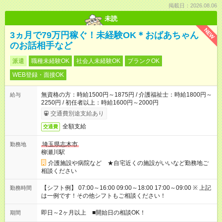
掲載日：2026.08.06
未読
NEW
3ヵ月で79万円稼ぐ！未経験OK＊おばあちゃん
のお話相手など
派遣
職種未経験OK
社会人未経験OK
ブランクOK
WEB登録・面接OK
無資格の方：時給1500円～1875円 / 介護福祉士：時給1800円～
給与
2250円 / 初任者以上：時給1600円～2000円
交通費別途支給あり
全額支給
交通費
埼玉県志木市
勤務地
柳瀬川駅
介護施設や病院など ★自宅近くの施設がいいなど勤務地ご
相談ください
【シフト例】 07:00～16:00 09:00～18:00 17:00～09:00 ※ 上記
勤務時間
は一例です！その他シフトもご相談ください！
即日～2ヶ月以上 ■開始日の相談OK！
期間