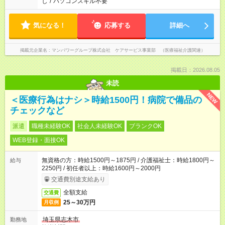
し
/
パソコンスキル不要
気になる！
応募する
詳細へ
掲載元企業名
マンパワーグループ株式会社 ケアサービス事業部 （医療福祉介護関連）
掲載日：2026.08.05
未読
NEW
＜医療行為はナシ＞時給1500円！病院で備品の
チェックなど
派遣
職種未経験OK
社会人未経験OK
ブランクOK
WEB登録・面接OK
無資格の方：時給1500円～1875円 / 介護福祉士：時給1800円～
給与
2250円 / 初任者以上：時給1600円～2000円
交通費別途支給あり
全額支給
交通費
25～30万円
月収例
埼玉県志木市
勤務地