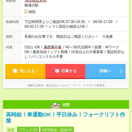
埼玉県志木市
勤務地
柳瀬川駅
病院
下記時間帯よりご相談OK 07:30-16:30 / 08:00-17:00 /
勤務時間
08:30-17:30 ＊シフト固定の相談もOK！
長期のお仕事です。開始日はご相談ください！ ※急募
期間
日払いOK
/
履歴書不要
/
40～50代活躍中
/
副業・Wワーク
特徴
OK
/
服装自由
/
シフト勤務
/
10名以上の大量募集
/
電話対応な
し
/
パソコンスキル不要
気になる！
応募する
詳細へ
掲載元企業名
株式会社ウィルオブ・ワーク ケアワーク事業部
未読
高時給！車通勤OK！平日休み！フォークリフト作
業
派遣
ブランクOK
WEB登録・面接OK