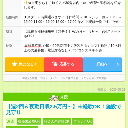
≪自宅からドアtoドアで30分以内！≫ご希望の勤務地を紹介
します。
★スタート時間選べます／1日5時間～OK ～シフト例～ 10:00～
勤務時間
15:00 11:00～16:00 12:00～17:00 など 上記は一例です。その他
シフトもご相談ください。 ※Wワークの場合当社と合わせて法
定労働時間が週40時間を超えなければOKです。
【現在も積極採用中！急募！】■2カ月～ 8月～、9月スタート
期間
もOK！
履歴書不要
/
40～50代活躍中
/
服装自由
/
シフト勤務
/
10名以
特徴
上の大量募集
/
電話対応なし
/
パソコンスキル不要
気になる！
応募する
詳細へ
掲載元企業名
日研トータルソーシング株式会社 メディカルケア事業部
掲載日：2026.08.02
未読
【週2回＆夜勤日収2.5万円～】未経験OK！施設で
見守り
派遣
職種未経験OK
社会人未経験OK
ブランクOK