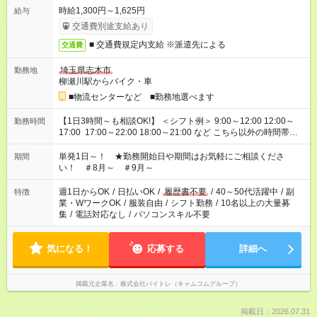
時給1,300円～1,625円
給与
交通費別途支給あり
■ 交通費規定内支給 ※派遣先による
交通費
埼玉県志木市
勤務地
柳瀬川駅からバイク・車
■物流センターなど ■勤務地選べます
【1日3時間～も相談OK!】 ＜シフト例＞ 9:00～12:00 12:00～
勤務時間
17:00 17:00～22:00 18:00～21:00 など こちら以外の時間帯も
お気軽にご相談ください！
単発1日～！ ★勤務開始日や期間はお気軽にご相談くださ
期間
い！ ＃8月～ ＃9月～
週1日からOK
/
日払いOK
/
履歴書不要
/
40～50代活躍中
/
副
特徴
業・WワークOK
/
服装自由
/
シフト勤務
/
10名以上の大量募
集
/
電話対応なし
/
パソコンスキル不要
気になる！
応募する
詳細へ
掲載元企業名
株式会社バイトレ（キャムコムグループ）
掲載日：2026.07.31