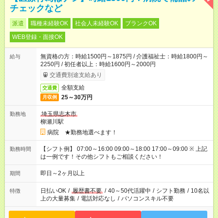
チェックなど
派遣
職種未経験OK
社会人未経験OK
ブランクOK
WEB登録・面接OK
無資格の方：時給1500円～1875円 / 介護福祉士：時給1800円～
給与
2250円 / 初任者以上：時給1600円～2000円
交通費別途支給あり
全額支給
交通費
25～30万円
月収例
埼玉県志木市
勤務地
柳瀬川駅
病院 ★勤務地選べます！
【シフト例】 07:00～16:00 09:00～18:00 17:00～09:00 ※ 上記
勤務時間
は一例です！その他シフトもご相談ください！
即日～2ヶ月以上
期間
日払いOK
/
履歴書不要
/
40～50代活躍中
/
シフト勤務
/
10名以
特徴
上の大量募集
/
電話対応なし
/
パソコンスキル不要