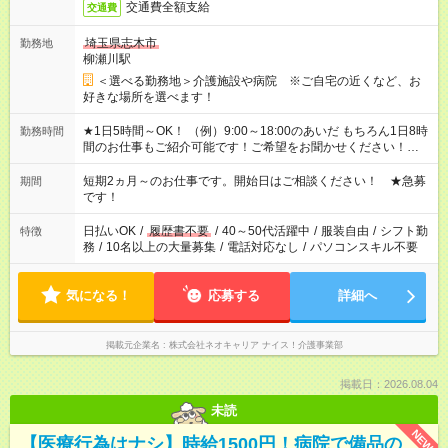
交通費全額支給
交通費
埼玉県志木市
勤務地
柳瀬川駅
＜選べる勤務地＞介護施設や病院 ※ご自宅の近くなど、お
好きな場所を選べます！
★1日5時間～OK！ （例）9:00～18:00のあいだ もちろん1日8時
勤務時間
間のお仕事もご紹介可能です！ご希望をお聞かせください！★家
庭の都合でお休みが必要な場合も遠慮なくご相談ください。 ※
週最低15時間以上の勤務が必要です
短期2ヵ月～のお仕事です。開始日はご相談ください！ ★急募
期間
です！
日払いOK
/
履歴書不要
/
40～50代活躍中
/
服装自由
/
シフト勤
特徴
務
/
10名以上の大量募集
/
電話対応なし
/
パソコンスキル不要
気になる！
応募する
詳細へ
掲載元企業名
株式会社ネオキャリア ナイス！介護事業部
掲載日：2026.08.04
未読
NEW
【医療行為はナシ】時給1500円！病院で備品の