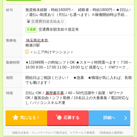
無資格未経験：時給1600円～ 経験者：時給1800円～★日払い
給与
／週払い制度あり（月払いも選べます）※稼働開始時は手続き完
了次第のお支払いとなります。
交通費別途支給あり
交通費全額支給※規定有
交通費
埼玉県志木市
勤務地
柳瀬川駅
＜シニア向けマンション＞
★1日6時間～の時短シフトOK ★スタート時間選べます！ 7:00～
勤務時間
16:00 9:00～17:00 11:00～19:00 など 残業なし！ ※Wワークの
場合、他のお仕事と合わせ週40時間超の就業はご案内できませ
ん ※法令に基づき、週20時間以上勤務は社会保険への加入対象
開始日はご相談ください！ ★急募 ★職場が気に入れば、長期
期間
となります ※労働者派遣法（日雇い派遣の原則禁止）により、
でも働けます！
短時間・短期間の就業はご案内が難しい場合があります
日払いOK
/
履歴書不要
/
40～50代活躍中
/
副業・Wワーク
特徴
OK
/
服装自由
/
シフト勤務
/
10名以上の大量募集
/
電話対応な
し
/
パソコンスキル不要
気になる！
応募する
詳細へ
掲載元企業名
マンパワーグループ株式会社 ケアサービス事業部 （医療福祉介護関連）