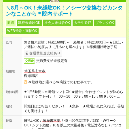
＼8月～OK！未経験OK！／シーツ交換などカンタ
ンなことから＊院内サポート
派遣
職種未経験OK
社会人未経験OK
大学生歓迎
ブランクOK
WEB登録・面接OK
無資格未経験：時給1600円～ 経験者：時給1800円～★日払い
給与
／週払い制度あり（月払いも選べます）※稼働開始時は手続き完
了次第のお支払いとなります。
交通費別途支給あり
交通費支給※規定有
交通費
埼玉県志木市
勤務地
柳瀬川駅
≪勤務地が選べる≫病院でのお仕事です。
★1日6時間～の時短シフトOK ★都合に合わせてシフトが決めら
勤務時間
れます シフト例： 7：00～16：00 9：00～15：00 9：00～
18：00 11：00～20：00 など ※Wワークの場合、他のお仕事と
合わせ週40時間超の就業はご案内できません ※法令に基づき、
開始日はご相談ください！ ★急募 ★職場が気に入れば、長期
期間
週20時間以上勤務は社会保険への加入対象となります ※労働者
でも働けます！
派遣法（日雇い派遣の原則禁止）により、短時間・短期間の就
業はご案内が難しい場合があります
日払いOK
/
履歴書不要
/
40～50代活躍中
/
副業・Wワーク
特徴
OK
/
シフト勤務
/
10名以上の大量募集
/
電話対応なし
/
パソコ