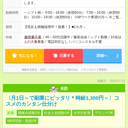
します。
～シフト例～ 9:00～18:00（休憩60分） 7:00～16:00（休憩60
勤務時間
分） 10:00～19:00（休憩60分） ※Wワーク希望の方へ 今ご覧の
お仕事で希望する勤務時間と、もう1つのお仕事の勤務時間の合
計が 週40時間を超えなければOKです。
【現在も積極採用中！急募！】■2カ月～
期間
履歴書不要
/
40～50代活躍中
/
服装自由
/
シフト勤務
/
10名以
特徴
上の大量募集
/
電話対応なし
/
パソコンスキル不要
気になる！
応募する
詳細へ
掲載元企業名
日研トータルソーシング株式会社 メディカルケア事業部
掲載日：2026.07.31
未読
〈月1日～で副業にピッタリ＊時給1,300円～〉コ
スメのカンタン仕分け
派遣
職種未経験OK
社会人未経験OK
大学生歓迎
ブランクOK
WEB登録・面接OK