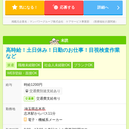
気になる！
応募する
詳細へ
掲載元企業名
マンパワーグループ株式会社 ケアサービス事業部 （医療福祉介護関連）
未読
高時給！土日休み！日勤のお仕事！目視検査作業
など
派遣
職種未経験OK
社会人未経験OK
ブランクOK
WEB登録・面接OK
時給1200円
給与
交通費別途支給あり
交通費支給有り
交通費
埼玉県志木市
勤務地
志木駅からバス11分
電子・機械系メーカー