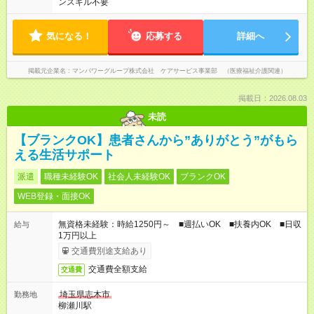
ンスキル不要
気になる！
応募する
詳細へ
掲載元企業名
マンパワーグループ株式会社 ケアサービス事業部 （医療福祉介護関連）
掲載日：2026.08.03
未読
【ブランクOK】患者さんから”ありがとう”がもら
える生活サポート
派遣
職種未経験OK
社会人未経験OK
ブランクOK
WEB登録・面接OK
無資格未経験：時給1250円～ ■週払いOK ■扶養内OK ■日収
給与
1万円以上
交通費別途支給あり
交通費全額支給
交通費
埼玉県志木市
勤務地
柳瀬川駅