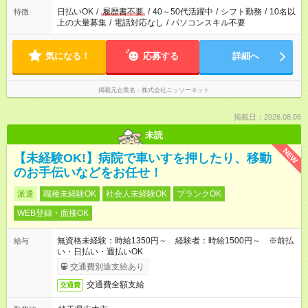
日払いOK
/
履歴書不要
/
40～50代活躍中
/
シフト勤務
/
10名以
特徴
上の大量募集
/
電話対応なし
/
パソコンスキル不要
気になる！
応募する
詳細へ
掲載元企業名
株式会社ニッソーネット
掲載日：2026.08.06
未読
NEW
【未経験OK!】病院で車いすを押したり、移動
のお手伝いなどをお任せ！
派遣
職種未経験OK
社会人未経験OK
ブランクOK
WEB登録・面接OK
無資格未経験：時給1350円～ 経験者：時給1500円～ ※前払
給与
い・日払い・週払いOK
交通費別途支給あり
交通費全額支給
交通費