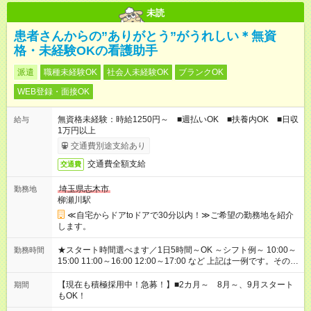
未読
患者さんからの”ありがとう”がうれしい＊無資
格・未経験OKの看護助手
派遣
職種未経験OK
社会人未経験OK
ブランクOK
WEB登録・面接OK
無資格未経験：時給1250円～ ■週払いOK ■扶養内OK ■日収
給与
1万円以上
交通費別途支給あり
交通費全額支給
交通費
埼玉県志木市
勤務地
柳瀬川駅
≪自宅からドアtoドアで30分以内！≫ご希望の勤務地を紹介
します。
★スタート時間選べます／1日5時間～OK ～シフト例～ 10:00～
勤務時間
15:00 11:00～16:00 12:00～17:00 など 上記は一例です。その他
シフトもご相談ください。 ※Wワークの場合当社と合わせて法
定労働時間が週40時間を超えなければOKです。
【現在も積極採用中！急募！】■2カ月～ 8月～、9月スタート
期間
もOK！