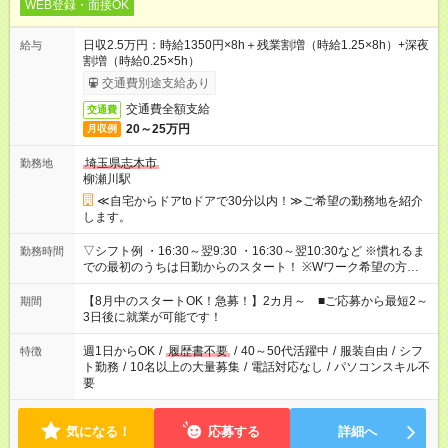
WEB登録・面接OK
日収2.5万円：時給1350円×8h＋残業割増（時給1.25×8h）+深夜
給与
割増（時給0.25×5h）
交通費別途支給あり
交通費全額支給
交通費
20～25万円
月収例
埼玉県志木市
勤務地
柳瀬川駅
≪自宅からドアtoドアで30分以内！≫ご希望の勤務地を紹介
します。
▽シフト例 ・16:30～翌9:30 ・16:30～翌10:30など ※慣れるま
勤務時間
での最初のうちは日勤からのスタート！ ※Wワーク希望の方へ
今ご覧のお仕事で希望する勤務時間と、もう1つのお仕事の勤務
時間。 合計で週40時間を超える場合は応募できません。
【8月中のスタートOK！急募！】2カ月～ ■ご応募から最短2～
期間
3日後に就業が可能です！
週1日からOK
/
履歴書不要
/
40～50代活躍中
/
服装自由
/
シフ
特徴
ト勤務
/
10名以上の大量募集
/
電話対応なし
/
パソコンスキル不
要
気になる！
応募する
詳細へ