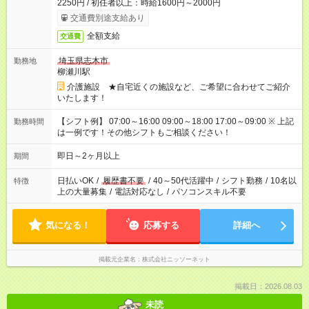
2250円 / 初任者以上：時給1600円～2000円
交通費別途支給あり
全額支給
交通費
埼玉県志木市
勤務地
柳瀬川駅
介護施設 ★自宅近くの施設など、ご希望に合わせてご紹介
いたします！
【シフト例】 07:00～16:00 09:00～18:00 17:00～09:00 ※ 上記
勤務時間
は一例です！その他シフトもご相談ください！
即日～2ヶ月以上
期間
日払いOK
/
履歴書不要
/
40～50代活躍中
/
シフト勤務
/
10名以
特徴
上の大量募集
/
電話対応なし
/
パソコンスキル不要
気になる！
応募する
詳細へ
掲載元企業名
株式会社ニッソーネット
掲載日：2026.08.03
未読