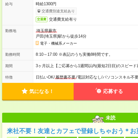
時給1300円
給与
交通費別途支給あり
交通費支給有り
交通費
埼玉県蕨市
勤務地
戸田(埼玉県)駅から徒歩14分
電子・機械系メーカー
8:10～17:00 ※表記のうち実働8時間です。
勤務時間
3ヶ月以上【ご応募から1週間以内(最短2日目)のスピー
期間
日払いOK
/
履歴書不要
/
電話対応なし
/
パソコンスキル不
特徴
気になる！
応募する
未読
来社不要！友達とカフェで登録しちゃおう＊お