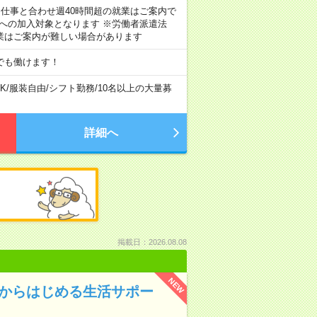
のお仕事と合わせ週40時間超の就業はご案内で
険への加入対象となります ※労働者派遣法
業はご案内が難しい場合があります
でも働けます！
K
/
服装自由
/
シフト勤務
/
10名以上の大量募
詳細へ
掲載日：2026.08.08
NEW
験からはじめる生活サポー