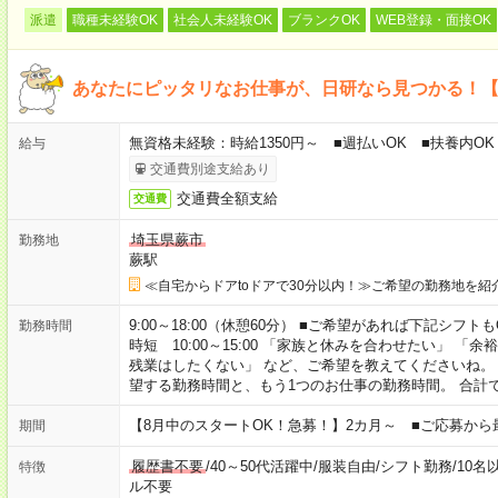
派遣
職種未経験OK
社会人未経験OK
ブランクOK
WEB登録・面接OK
あなたにピッタリなお仕事が、日研なら見つかる！
無資格未経験：時給1350円～ ■週払いOK ■扶養内OK
給与
交通費別途支給あり
交通費全額支給
交通費
埼玉県蕨市
勤務地
蕨駅
≪自宅からドアtoドアで30分以内！≫ご希望の勤務地を紹
9:00～18:00（休憩60分） ■ご希望があれば下記シフトもOK！ 
勤務時間
時短 10:00～15:00 「家族と休みを合わせたい」 
残業はしたくない」 など、ご希望を教えてくださいね。
望する勤務時間と、もう1つのお仕事の勤務時間。 合計
【8月中のスタートOK！急募！】2カ月～ ■ご応募から
期間
履歴書不要
/
40～50代活躍中
/
服装自由
/
シフト勤務
/
10名
特徴
ル不要