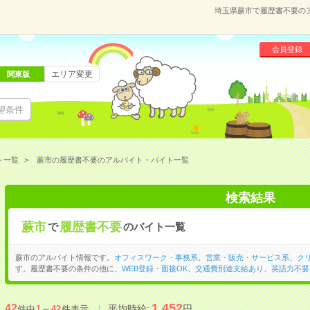
埼玉県蕨市で履歴書不要の
会員登録
エリア変更
関東版
望条件
ト一覧
蕨市の履歴書不要のアルバイト・バイト一覧
検索結果
蕨市
履歴書不要
で
のバイト一覧
蕨市のアルバイト情報です。
オフィスワーク・事務系
、
営業・販売・サービス系
、
ク
す。履歴書不要の条件の他に、
WEB登録・面接OK
、
交通費別途支給あり
、
英語力不要
1,452
42
平均時給:
円
件中
1
～
42
件表示