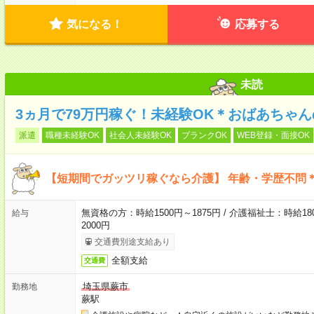
気になる！
応募する
未読
3ヵ月で79万円稼ぐ！未経験OK＊おばあちゃ
派遣
職種未経験OK
社会人未経験OK
ブランクOK
WEB登録・面接OK
【短期間でガッツリ稼ぐなら介護】 年齢・学歴不問＊
無資格の方：時給1500円～1875円 / 介護福祉士：時給180
給与
2000円
交通費別途支給あり
全額支給
交通費
埼玉県蕨市
勤務地
蕨駅