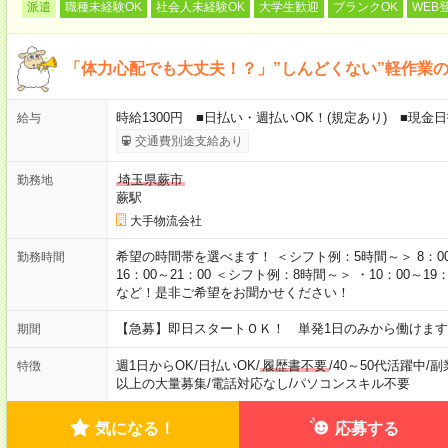
派遣
職種未経験OK
社会人未経験OK
大学生歓迎
ブランクOK
WEB
「体力心配でも大丈夫！？」”しんどくない”軽作業
時給1300円 ■日払い・週払いOK！(規定あり) ■現金
給与
交通費別途支給あり
埼玉県蕨市
勤務地
蕨駅
大手物流会社
希望の時間帯を選べます！ ＜シフト例：5時間～＞ 8：00～13：
勤務時間
16：00～21：00 ＜シフト例：8時間～＞ ・10：00～19：0
など！是非ご希望をお聞かせください！
【急募】即日スタートＯＫ！ 単発1日のみから働けます
期間
週1日からOK
/
日払いOK
/
履歴書不要
/
40～50代活躍中
/
副
特徴
以上の大量募集
/
電話対応なし
/
パソコンスキル不要
気になる！
応募する