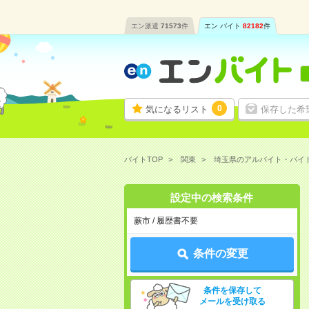
エン派遣
71573
件
エン バイト
82182
件
0
気になるリスト
保存した希
バイトTOP
関東
埼玉県のアルバイト・バイ
設定中の検索条件
蕨市 / 履歴書不要
条件の変更
条件を保存して
メールを受け取る