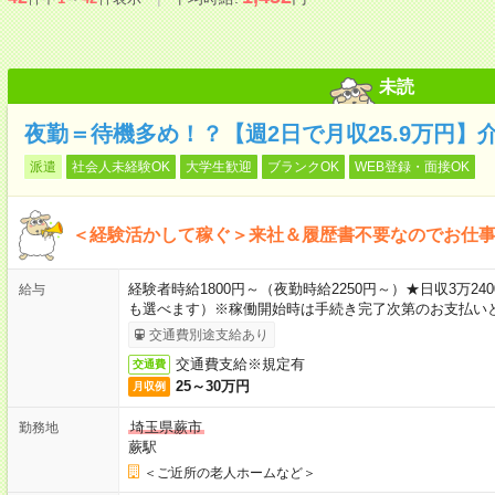
未読
夜勤＝待機多め！？【週2日で月収25.9万円】
派遣
社会人未経験OK
大学生歓迎
ブランクOK
WEB登録・面接OK
＜経験活かして稼ぐ＞来社＆履歴書不要なのでお仕
経験者時給1800円～（夜勤時給2250円～）★日収3万
給与
も選べます）※稼働開始時は手続き完了次第のお支払い
交通費別途支給あり
交通費支給※規定有
交通費
25～30万円
月収例
埼玉県蕨市
勤務地
蕨駅
＜ご近所の老人ホームなど＞