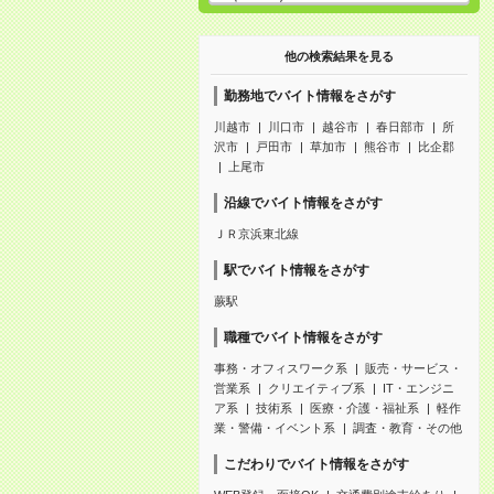
他の検索結果を見る
勤務地でバイト情報をさがす
川越市
川口市
越谷市
春日部市
所
沢市
戸田市
草加市
熊谷市
比企郡
上尾市
沿線でバイト情報をさがす
ＪＲ京浜東北線
駅でバイト情報をさがす
蕨駅
職種でバイト情報をさがす
事務・オフィスワーク系
販売・サービス・
営業系
クリエイティブ系
IT・エンジニ
ア系
技術系
医療・介護・福祉系
軽作
業・警備・イベント系
調査・教育・その他
こだわりでバイト情報をさがす