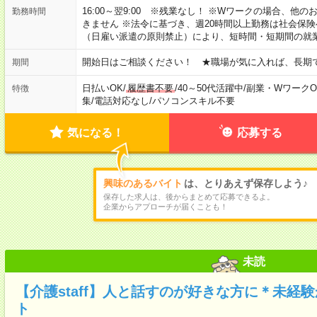
16:00～翌9:00 ※残業なし！ ※Wワークの場合、他
勤務時間
きません ※法令に基づき、週20時間以上勤務は社会保
（日雇い派遣の原則禁止）により、短時間・短期間の就
開始日はご相談ください！ ★職場が気に入れば、長期
期間
日払いOK
/
履歴書不要
/
40～50代活躍中
/
副業・WワークO
特徴
集
/
電話対応なし
/
パソコンスキル不要
気になる！
応募する
興味のあるバイト
は、とりあえず保存しよう♪
保存した求人は、後からまとめて応募できるよ。
企業からアプローチが届くことも！
未読
【介護staff】人と話すのが好きな方に＊未経
ト