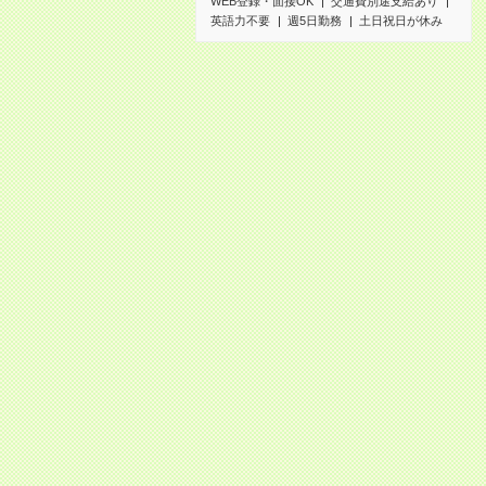
WEB登録・面接OK
交通費別途支給あり
英語力不要
週5日勤務
土日祝日が休み