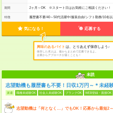
2ヶ月～OK ※スタート日はお気軽にご相談ください！
期間
履歴書不要
/
40～50代活躍中
/
服装自由
/
シフト勤務
/
10名
特徴
気になる！
応募する
興味のあるバイト
は、とりあえず保存しよう♪
保存した求人は、後からまとめて応募できるよ。
企業からアプローチが届くことも！
未読
志望動機も履歴書も不要！日収1万円～＊未経験
派遣
職種未経験OK
社会人未経験OK
ブランクOK
WEB登録・面接OK
志望動機は「何となく…」でもOK！応募から最短2