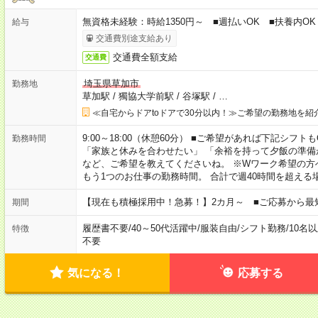
無資格未経験：時給1350円～ ■週払いOK ■扶養内OK
給与
交通費別途支給あり
交通費全額支給
交通費
埼玉県草加市
勤務地
草加駅
/
獨協大学前駅
/
谷塚駅
/
…
≪自宅からドアtoドアで30分以内！≫ご希望の勤務地を紹
9:00～18:00（休憩60分） ■ご希望があれば下記シフトもOK！ 
勤務時間
「家族と休みを合わせたい」 「余裕を持って夕飯の準備
など、ご希望を教えてくださいね。 ※Wワーク希望の方
もう1つのお仕事の勤務時間。 合計で週40時間を超える
【現在も積極採用中！急募！】2カ月～ ■ご応募から最
期間
履歴書不要
/
40～50代活躍中
/
服装自由
/
シフト勤務
/
10名
特徴
不要
気になる！
応募する