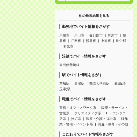
他の検索結果を見る
勤務地でバイト情報をさがす
川越市
川口市
春日部市
所沢市
越
谷市
戸田市
熊谷市
上尾市
比企郡
和光市
沿線でバイト情報をさがす
東武伊勢崎線
駅でバイト情報をさがす
草加駅
谷塚駅
獨協大学前駅
新田(埼
玉県)駅
職種でバイト情報をさがす
事務・オフィスワーク系
販売・サービス・
営業系
クリエイティブ系
IT・エンジニ
ア系
技術系
医療・介護・福祉系
軽作
業・警備・イベント系
調査・教育・その他
こだわりでバイト情報をさがす