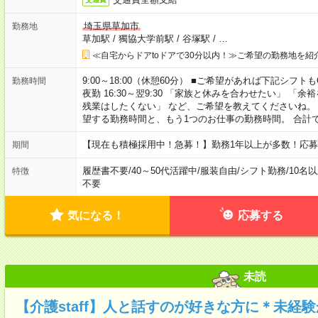
埼玉県草加市
勤務地
草加駅
/
獨協大学前駅
/
谷塚駅
/
…
≪自宅からドアtoドアで30分以内！≫ご希望の勤務地を紹
9:00～18:00（休憩60分） ■ご希望があれば下記シフトもOK！ 
勤務時間
夜勤 16:30～翌9:30 「家族と休みを合わせたい」 
残業はしたくない」 など、ご希望を教えてくださいね。
望する勤務時間と、もう1つのお仕事の勤務時間。 合計
【現在も積極採用中！急募！】勤務1年以上が多数！応募
期間
履歴書不要
/
40～50代活躍中
/
服装自由
/
シフト勤務
/
10名
特徴
不要
気になる！
応募する
未読
【介護staff】人と話すのが好きな方に＊未経