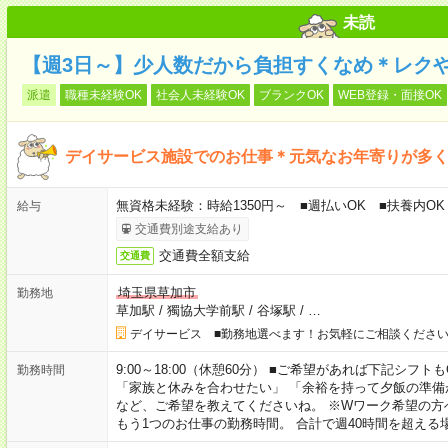
未読
【週3日～】少人数だから負担すくなめ＊レク
派遣
職種未経験OK
社会人未経験OK
ブランクOK
WEB登録・面接OK
デイサービス施設でのお仕事＊元気なお年寄りが多
無資格未経験：時給1350円～ ■週払いOK ■扶養内OK
給与
交通費別途支給あり
交通費全額支給
交通費
埼玉県草加市
勤務地
草加駅
/
獨協大学前駅
/
谷塚駅
/
…
デイサービス ■勤務地選べます！お気軽にご相談くださ
9:00～18:00（休憩60分） ■ご希望があれば下記シフトもOK！ 
勤務時間
「家族と休みを合わせたい」 「余裕を持って夕飯の準備
など、ご希望を教えてくださいね。 ※Wワーク希望の方
もう1つのお仕事の勤務時間。 合計で週40時間を超える