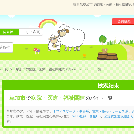
埼玉県草加市で病院・医療・福祉関連の
会員登録
エリア変更
関東版
望条件
ト一覧
草加市の病院・医療・福祉関連のアルバイト・バイト一覧
検索結果
草加市
病院・医療・福祉関連
で
のバイト一覧
草加市のアルバイト情報です。
オフィスワーク・事務系
、
営業・販売・サービス系
、
ます。病院・医療・福祉関連の条件の他に、
WEB登録・面接OK
、
交通費別途支給あり
す。