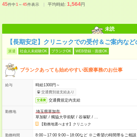
1,564
45
平均時給:
円
件中
1
～
45
件表示
未読
【長期安定】クリニックでの受付＆ご案内など
派遣
社会人未経験OK
ブランクOK
WEB登録・面接OK
ブランクあっても始めやすい医療事務のお仕事
時給1300円～
給与
交通費別途支給あり
交通費規定内支給
交通費
埼玉県草加市
勤務地
草加駅
/
獨協大学前駅
/
谷塚駅
/
…
【勤務地選べます】クリニック
8:00～17:00 9:00～18:00など ※ご希望の時間帯をご
勤務時間