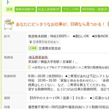
ト
派遣
職種未経験OK
社会人未経験OK
ブランクOK
WEB登録・面接OK
あなたにピッタリなお仕事が、日研なら見つかる！
無資格未経験：時給1350円～ ■週払いOK ■扶養内OK
給与
交通費別途支給あり
交通費全額支給
交通費
埼玉県草加市
勤務地
草加駅
/
獨協大学前駅
/
谷塚駅
/
…
≪自宅からドアtoドアで30分以内！≫ご希望の勤務地を紹
9:00～18:00（休憩60分） ■ご希望があれば下記シフトもOK！ 
勤務時間
時短 10:00～15:00 「家族と休みを合わせたい」 
残業はしたくない」 など、ご希望を教えてくださいね。
望する勤務時間と、もう1つのお仕事の勤務時間。 合計
【8月中のスタートOK！急募！】2カ月～ ■ご応募から
期間
履歴書不要
/
40～50代活躍中
/
服装自由
/
シフト勤務
/
10名
特徴