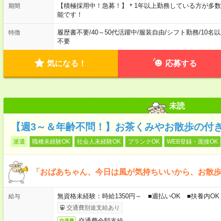
【積極採用中！急募！】＊1年以上勤務している方が多数
期間
能です！
履歴書不要
/
40～50代活躍中
/
服装自由
/
シフト勤務
/
10名
特徴
不要
気になる！
応募する
未読
【週3～＆年齢不問！】お茶くみやお散歩の付
派遣
職種未経験OK
社会人未経験OK
ブランクOK
WEB登録・面接OK
「おばあちゃん、今日は風が気持ちいいから、お散
無資格未経験：時給1350円～ ■週払いOK ■扶養内OK
給与
交通費別途支給あり
交通費全額支給
交通費