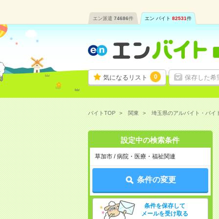
エン派遣
74686
件
エン バイト
82531
件
0
気になるリスト
保存した希
バイトTOP
関東
埼玉県のアルバイト・バイ
設定中の検索条件
草加市 / 病院・医療・福祉関連
条件の変更
条件を保存して
メールを受け取る