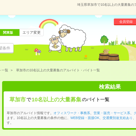
埼玉県草加市で10名以上の大量募集の
会員登録
エリア変更
関東版
望条件
ト一覧
草加市の10名以上の大量募集のアルバイト・バイト一覧
検索結果
草加市
10名以上の大量募集
で
のバイト一覧
草加市のアルバイト情報です。
オフィスワーク・事務系
、
営業・販売・サービス系
、
ます。10名以上の大量募集の条件の他に、
WEB登録・面接OK
、
交通費別途支給あり
、
す。