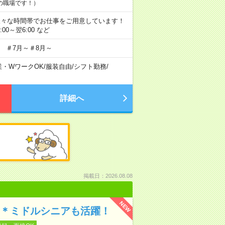
の職場です！）
にも様々な時間帯でお仕事をご用意しています！
2:00～翌6:00 など
 ＃7月～＃8月～
業・WワークOK
/
服装自由
/
シフト勤務
/
詳細へ
掲載日：2026.08.08
NEW
け＊ミドルシニアも活躍！