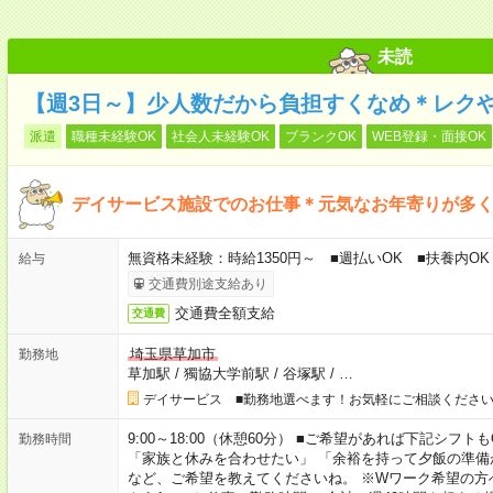
未読
【週3日～】少人数だから負担すくなめ＊レク
派遣
職種未経験OK
社会人未経験OK
ブランクOK
WEB登録・面接OK
デイサービス施設でのお仕事＊元気なお年寄りが多
無資格未経験：時給1350円～ ■週払いOK ■扶養内OK
給与
交通費別途支給あり
交通費全額支給
交通費
埼玉県草加市
勤務地
草加駅
/
獨協大学前駅
/
谷塚駅
/
…
デイサービス ■勤務地選べます！お気軽にご相談くださ
9:00～18:00（休憩60分） ■ご希望があれば下記シフトもOK！ 
勤務時間
「家族と休みを合わせたい」 「余裕を持って夕飯の準備
など、ご希望を教えてくださいね。 ※Wワーク希望の方