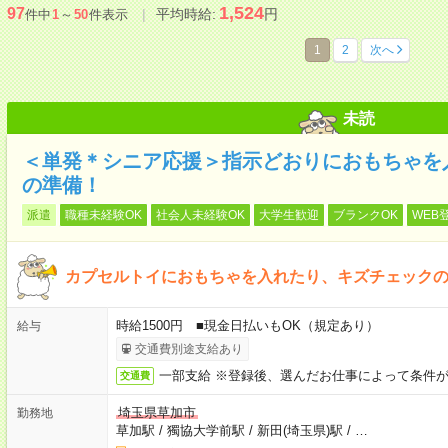
1,524
97
平均時給:
円
件中
1
～
50
件表示
1
2
次へ
未読
＜単発＊シニア応援＞指示どおりにおもちゃを
の準備！
派遣
職種未経験OK
社会人未経験OK
大学生歓迎
ブランクOK
WEB
カプセルトイにおもちゃを入れたり、キズチェック
時給1500円 ■現金日払いもOK（規定あり）
給与
交通費別途支給あり
一部支給 ※登録後、選んだお仕事によって条件
交通費
埼玉県草加市
勤務地
草加駅
/
獨協大学前駅
/
新田(埼玉県)駅
/
…