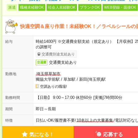
派遣
職種未経験OK
社会人未経験OK
ブランクOK
WEB登録・面接OK
快適空調＆座り作業！未経験OK！／ラベルシールの
時給1400円 ※交通費全額支給（規定あり） 【月収例】25
給与
の調整可
交通費別途支給あり
交通費支給あり
交通費
埼玉県草加市
勤務地
獨協大学前駅
/
草加駅
/
新田(埼玉県)駅
空調ありの職場!
【日勤】 9:00～17:00 休憩60分 [実働]7時間00分
勤務時間
即日～長期
期間
日払いOK
/
履歴書不要
/
10名以上の大量募集
/
電話対応な
特徴
気になる！
応募する