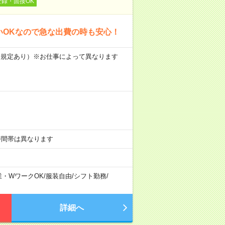
登録・面接OK
いOKなので急な出費の時も安心！
当（規定あり）※お仕事によって異なります
勤務時間帯は異なります
業・WワークOK
/
服装自由
/
シフト勤務
/
詳細へ