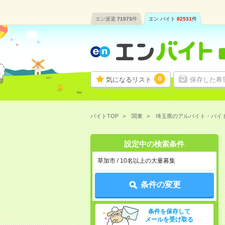
エン派遣
71573
件
エン バイト
82531
件
0
気になるリスト
保存した希
バイトTOP
関東
埼玉県のアルバイト・バイ
設定中の検索条件
草加市 / 10名以上の大量募集
条件の変更
条件を保存して
メールを受け取る