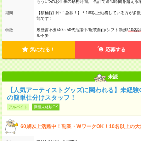
もう1つのお仕事の勤務時間。 合計で週40時間を超える
【積極採用中！急募！】＊1年以上勤務している方が多数
期間
能です！
履歴書不要
/
40～50代活躍中
/
服装自由
/
シフト勤務
/
10名
特徴
ル不要
気になる！
応募する
未読
【人気アーティストグッズに関われる】未経験O
の簡単仕分けスタッフ！
アルバイト
職種未経験OK
60歳以上活躍中！副業・WワークOK！10名以上の