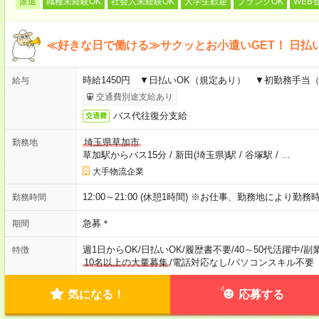
派遣
職種未経験OK
社会人未経験OK
大学生歓迎
ブランクOK
WEB
≪好きな日で働ける≫サクッとお小遣いGET！ 日払
時給1450円 ▼日払いOK（規定あり） ▼初勤務手
給与
交通費別途支給あり
バス代往復分支給
交通費
埼玉県草加市
勤務地
草加駅からバス15分
/
新田(埼玉県)駅
/
谷塚駅
/
…
大手物流企業
12:00～21:00 (休憩1時間) ※お仕事、勤務地により
勤務時間
急募＊
期間
週1日からOK
/
日払いOK
/
履歴書不要
/
40～50代活躍中
/
副
特徴
10名以上の大量募集
/
電話対応なし
/
パソコンスキル不要
気になる！
応募する