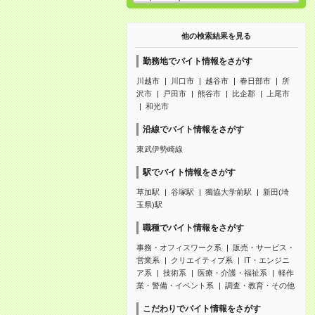
他の検索結果を見る
勤務地でバイト情報をさがす
川越市
川口市
越谷市
春日部市
所
沢市
戸田市
熊谷市
比企郡
上尾市
和光市
沿線でバイト情報をさがす
東武伊勢崎線
駅でバイト情報をさがす
草加駅
谷塚駅
獨協大学前駅
新田(埼
玉県)駅
職種でバイト情報をさがす
事務・オフィスワーク系
販売・サービス・
営業系
クリエイティブ系
IT・エンジニ
ア系
技術系
医療・介護・福祉系
軽作
業・警備・イベント系
調査・教育・その他
こだわりでバイト情報をさがす