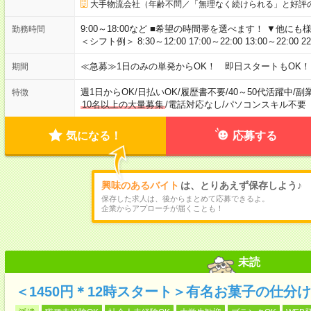
大手物流会社（年齢不問／「無理なく続けられる」と好評
9:00～18:00など ■希望の時間帯を選べます！ ▼他
勤務時間
＜シフト例＞ 8:30～12:00 17:00～22:00 13:00～22:00 2
≪急募≫1日のみの単発からOK！ 即日スタートもOK！
期間
週1日からOK
/
日払いOK
/
履歴書不要
/
40～50代活躍中
/
副
特徴
10名以上の大量募集
/
電話対応なし
/
パソコンスキル不要
気になる！
応募する
興味のあるバイト
は、とりあえず保存しよう♪
保存した求人は、後からまとめて応募できるよ。
企業からアプローチが届くことも！
未読
＜1450円＊12時スタート＞有名お菓子の仕分