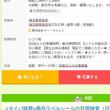
時給1,145円～1,300円
給与
※経験・能力等を考慮の上、加給・優遇いたします。 ※
交通費別途支給あり
埼玉県草加市
勤務地
埼玉県草加市
松江5-1-39（最寄り駅：草加駅）
株式会社イー・ロジット
シフト制
勤務時間
1日あたりの実働時間：最大8時間/日 【シフトの提出日・
日に確定 【急なお休み連絡】 電話でご連絡ください★
も気軽にご相談ください ＜シフト例＞ ★メイン 9：00～1
を含むシフトをご希望される方、大歓迎です！
副業・WワークOK /
10名以上の大量募集
特徴
気になる！
応募する
未読
<タイパ抜群>商品ラベルシールの目視検査（日