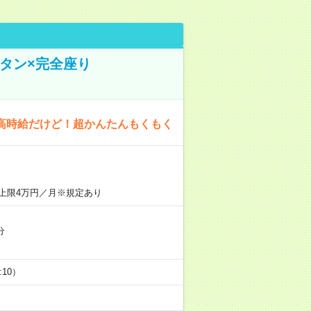
タン×完全座り
高時給だけど！超かんたんもくもく
上限4万円／月※規定あり
分
5:10）