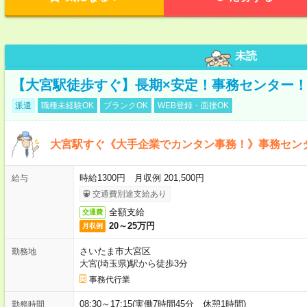
未読
【大宮駅徒歩すぐ】長期×安定！事務センター
派遣
職種未経験OK
ブランクOK
WEB登録・面接OK
大宮駅すぐ《大手企業でカンタン事務！》事務セン
時給1300円 月収例 201,500円
給与
交通費別途支給あり
全額支給
交通費
20～25万円
月収例
さいたま市大宮区
勤務地
大宮(埼玉県)駅から徒歩3分
事務代行業
08:30～17:15(実働7時間45分 休憩1時間)
勤務時間