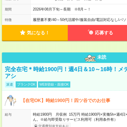
2026年08月下旬～長期 ※8月～！
期間
履歴書不要
/
40～50代活躍中
/
服装自由
/
電話対応なし
/
パソ
特徴
気になる！
応募する
未読
完全在宅＊時給1900円！週4日＆10～16時！
アシ
派遣
ブランクOK
WEB登録・面接OK
【在宅OK】時給1900円！四ツ谷でのお仕事
時給1900円 月収例 15万円 時給1900円×実働5h×
給与
ん。※給与即受取りサービス利用可（利用条件有）
交通費別途支給あり