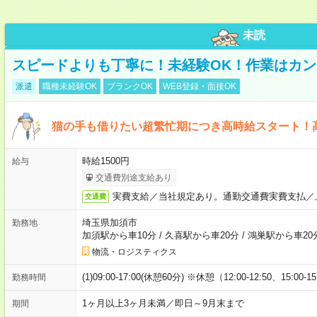
未読
スピードよりも丁寧に！未経験OK！作業はカン
派遣
職種未経験OK
ブランクOK
WEB登録・面接OK
猫の手も借りたい超繁忙期につき高時給スタート！
時給1500円
給与
交通費別途支給あり
実費支給／当社規定あり。通勤交通費実費支払／
交通費
埼玉県加須市
勤務地
加須駅から車10分
/
久喜駅から車20分
/
鴻巣駅から車20
物流・ロジスティクス
(1)09:00-17:00(休憩60分) ※休憩（12:00-12:50、15:00-1
勤務時間
1ヶ月以上3ヶ月未満／即日～9月末まで
期間