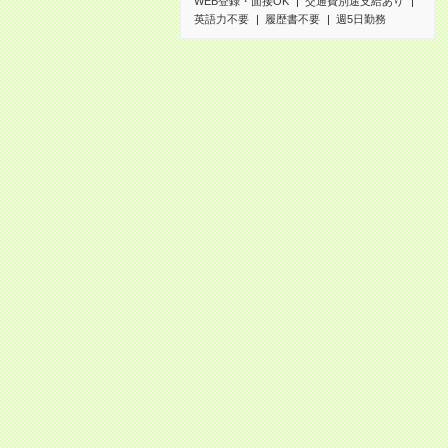
WEB登録・面接OK
交通費別途支給あり
英語力不要
履歴書不要
週5日勤務