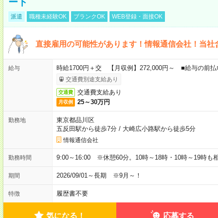
ート
派遣
職種未経験OK
ブランクOK
WEB登録・面接OK
直接雇用の可能性があります！情報通信会社！当社
時給1700円＋交 【月収例】272,000円～ ■給与の
給与
交通費別途支給あり
交通費支給あり
交通費
25～30万円
月収例
東京都品川区
勤務地
五反田駅から徒歩7分
/
大崎広小路駅から徒歩5分
情報通信会社
9:00～16:00 ※休憩60分。10時～18時・10時～19時
勤務時間
2026/09/01～長期 ※9月～！
期間
履歴書不要
特徴
気になる！
応募する