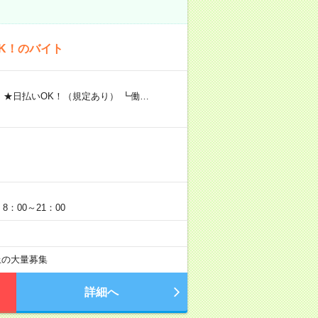
K！のバイト
 ★日払いOK！（規定あり） ┗働…
：00～21：00
以上の大量募集
詳細へ