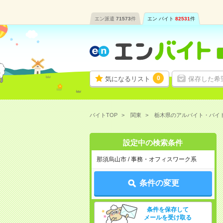
エン派遣
71573
件
エン バイト
82531
件
0
気になるリスト
保存した希
バイトTOP
関東
栃木県のアルバイト・バイ
設定中の検索条件
那須烏山市 / 事務・オフィスワーク系
条件の変更
条件を保存して
メールを受け取る