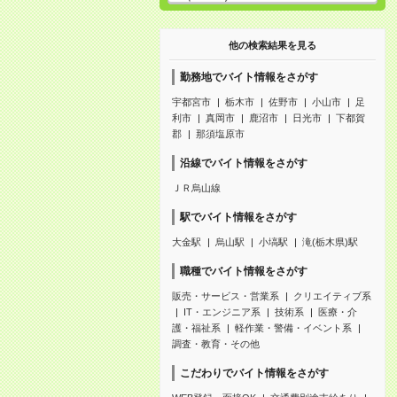
他の検索結果を見る
勤務地でバイト情報をさがす
宇都宮市
栃木市
佐野市
小山市
足
利市
真岡市
鹿沼市
日光市
下都賀
郡
那須塩原市
沿線でバイト情報をさがす
ＪＲ烏山線
駅でバイト情報をさがす
大金駅
烏山駅
小塙駅
滝(栃木県)駅
職種でバイト情報をさがす
販売・サービス・営業系
クリエイティブ系
IT・エンジニア系
技術系
医療・介
護・福祉系
軽作業・警備・イベント系
調査・教育・その他
こだわりでバイト情報をさがす