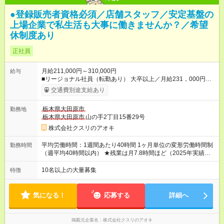
●登録販売者資格必須／店舗スタッフ／安定基盤の
上場企業で私生活も大事に働きませんか？／希望
休制度あり
正社員
月給211,000円～310,000円
給与
■リージョナル社員（転勤あり） 大卒以上／月給231，000円～
310，000円 高卒以上／月給211，000円～310，000円 ★エリア
交通費別途支給あり
手当（石川県、富山県、福井県、岐阜県、群馬県、茨城県 月1
万円）を会社規定に基づき別途支給 ★別途、賞与（年2回）、各
栃木県大田原市
勤務地
種手当あり ★登録販売者資格保持者への月1万円支給を含む（実
栃木県大田原市
山の手2丁目15番29号
務経験がない方にも同額を支給） ※ただし、短時間勤務・早番
固定社員は当社規定に従い額が変動 ＝＝＝＝＝＝＝＝＝＝＝＝
株式会社クスリのアオキ
＝＝ ★職務給制度で実力次第で収入アップ！ 職務内容に応じて
給与が支払われ、昇格試験なく役職に就いた時点で年収がUPす
平均労働時間：1週間あたり40時間 1ヶ月単位の変形労働時間制
勤務時間
る制度です。 約4割の社員が入社3年目で店長に就いています。
（週平均40時間以内） ★残業は月7.8時間ほど（2025年実績）
昇格すると、最大500万円の年収を手にできます。 ＝＝＝＝＝
＜店舗の基本営業時間＞ 9時～22時 ※勤務時間は店舗により異
＝＝＝＝＝＝＝＝＝ 【試用期間】試用期間なし
なります。 ＜シフト例＞ 早番：8時00分～17時00分 中番：11
10名以上の大量募集
特徴
時～20時 遅番：13時～22時 平均労働時間：1週間あたり40時間
1ヶ月単位の変形労働時間制（週平均40時間以内） ★残業は月
7.8時間ほど（2025年実績） ＜店舗の基本営業時間＞ 9時～22
気になる！
応募する
詳細へ
時 ※勤務時間は店舗により異なります。 ＜シフト例＞ 早番：8
時00分～17時00分 中番：11時～20時 遅番：13時～22時
掲載元企業名
株式会社クスリのアオキ