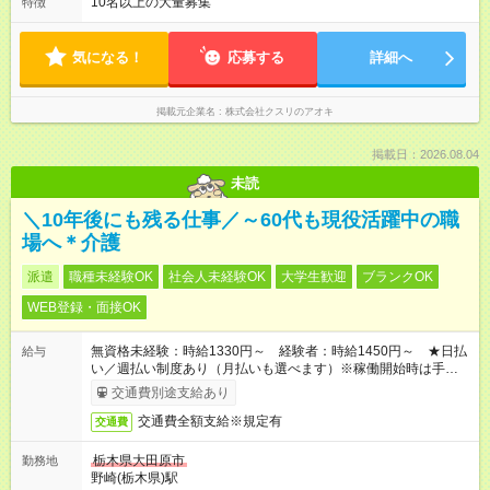
なります。 ＜シフト例＞ 早番：8時00分～17時00分 中番：11
10名以上の大量募集
特徴
間なし
時～20時 遅番：13時～22時 平均労働時間：1週間あたり40時間
1ヶ月単位の変形労働時間制（週平均40時間以内） ★残業は月
7.8時間ほど（2025年実績） ＜店舗の基本営業時間＞ 9時～22
気になる！
応募する
詳細へ
時 ※勤務時間は店舗により異なります。 ＜シフト例＞ 早番：8
時00分～17時00分 中番：11時～20時 遅番：13時～22時
掲載元企業名
株式会社クスリのアオキ
掲載日：2026.08.04
未読
＼10年後にも残る仕事／～60代も現役活躍中の職
場へ＊介護
派遣
職種未経験OK
社会人未経験OK
大学生歓迎
ブランクOK
WEB登録・面接OK
無資格未経験：時給1330円～ 経験者：時給1450円～ ★日払
給与
い／週払い制度あり（月払いも選べます）※稼働開始時は手続き
完了次第のお支払いとなります。
交通費別途支給あり
交通費全額支給※規定有
交通費
栃木県大田原市
勤務地
野崎(栃木県)駅