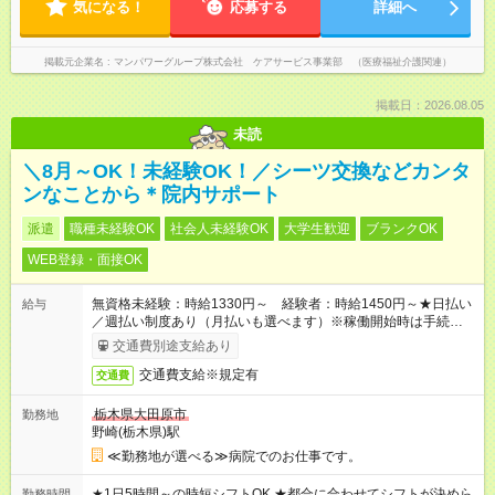
気になる！
応募する
詳細へ
掲載元企業名
マンパワーグループ株式会社 ケアサービス事業部 （医療福祉介護関連）
掲載日：2026.08.05
未読
＼8月～OK！未経験OK！／シーツ交換などカンタ
ンなことから＊院内サポート
派遣
職種未経験OK
社会人未経験OK
大学生歓迎
ブランクOK
WEB登録・面接OK
無資格未経験：時給1330円～ 経験者：時給1450円～★日払い
給与
／週払い制度あり（月払いも選べます）※稼働開始時は手続き完
了次第のお支払いとなります。
交通費別途支給あり
交通費支給※規定有
交通費
栃木県大田原市
勤務地
野崎(栃木県)駅
≪勤務地が選べる≫病院でのお仕事です。
★1日5時間～の時短シフトOK ★都合に合わせてシフトが決めら
勤務時間