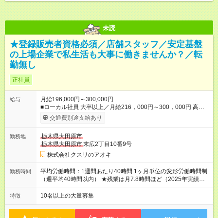
未読
★登録販売者資格必須／店舗スタッフ／安定基盤
の上場企業で私生活も大事に働きませんか？／転
勤無し
正社員
月給196,000円～300,000円
給与
■ローカル社員 大卒以上／月給216，000円～300，000円 高卒
以上／月給196，000円～300，000円 ★エリア手当（石川県、
交通費別途支給あり
富山県、福井県、岐阜県、群馬県、茨城県 月1万円）を会社規
定に基づき別途支給 ★別途、賞与（年2回）、各種手当あり ★登
栃木県大田原市
勤務地
録販売者資格保持者への月1万円支給を含む（実務経験がない方
栃木県大田原市
末広2丁目10番9号
にも同額を支給） ※ただし、短時間勤務・早番固定社員は当社
規定に従い額が変動 【試用期間】試用期間なし ＝＝＝＝＝＝＝
株式会社クスリのアオキ
＝＝＝＝＝＝＝ ★職務給制度で実力次第で収入アップ！ 職務内
容に応じて給与が支払われ、昇格試験なく役職に就いた時点で
平均労働時間：1週間あたり40時間 1ヶ月単位の変形労働時間制
勤務時間
年収がUPする制度です。 約4割の社員が入社3年目で店長に就い
（週平均40時間以内） ★残業は月7.8時間ほど（2025年実績）
ています。 昇格すると、最大500万円の年収を手にできます。
＜店舗の基本営業時間＞ 9時～22時 ※勤務時間は店舗により異
＝＝＝＝＝＝＝＝＝＝＝＝＝＝ 【試用期間】試用期間なし
なります。 ＜シフト例＞ 早番：8時00分～17時00分 中番：11
10名以上の大量募集
特徴
時～20時 遅番：13時～22時 平均労働時間：1週間あたり40時間
1ヶ月単位の変形労働時間制（週平均40時間以内） ★残業は月