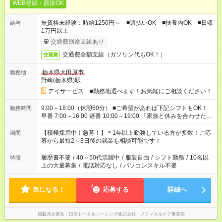
WEB登録・面接OK
無資格未経験：時給1250円～ ■週払いOK ■扶養内OK ■日収
給与
1万円以上
交通費別途支給あり
交通費全額支給（ガソリン代もOK！）
交通費
栃木県大田原市
勤務地
野崎(栃木県)駅
デイサービス ■勤務地選べます！お気軽にご相談ください！
9:00～18:00（休憩60分） ■ご希望があれば下記シフトもOK！
勤務時間
早番 7:00～16:00 遅番 10:00～19:00 「家族と休みを合わせた
い」 「余裕を持って夕飯の準備がしたい」 「できれば残業はし
たくない」 など、ご希望を教えてくださいね。 ※Wワーク希望
【積極採用中！急募！】＊1年以上勤務している方が多数！ご応
期間
の方へ 今ご覧のお仕事で希望する勤務時間と、もう1つのお仕事
募から最短2～3日後の就業も相談可能です！
の勤務時間。 合計で週40時間を超える場合は応募できません。
履歴書不要
/
40～50代活躍中
/
服装自由
/
シフト勤務
/
10名以
特徴
上の大量募集
/
電話対応なし
/
パソコンスキル不要
気になる！
応募する
詳細へ
掲載元企業名
日研トータルソーシング株式会社 メディカルケア事業部