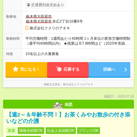
310，000円 高卒以上／月給211，000円～310，000円 ★エリア
交通費別途支給あり
手当（石川県、富山県、福井県、岐阜県、群馬県、茨城県 月1
万円）を会社規定に基づき別途支給 ★別途、賞与（年2回）、各
栃木県大田原市
勤務地
種手当あり ★登録販売者資格保持者への月1万円支給を含む（実
栃木県大田原市
末広2丁目10番9号
務経験がない方にも同額を支給） ※ただし、短時間勤務・早番
固定社員は当社規定に従い額が変動 ＝＝＝＝＝＝＝＝＝＝＝＝
株式会社クスリのアオキ
＝＝ ★職務給制度で実力次第で収入アップ！ 職務内容に応じて
給与が支払われ、昇格試験なく役職に就いた時点で年収がUPす
平均労働時間：1週間あたり40時間 1ヶ月単位の変形労働時間制
勤務時間
る制度です。 約4割の社員が入社3年目で店長に就いています。
（週平均40時間以内） ★残業は月7.8時間ほど（2025年実績）
昇格すると、最大500万円の年収を手にできます。 ＝＝＝＝＝
＜店舗の基本営業時間＞ 9時～22時 ※勤務時間は店舗により異
＝＝＝＝＝＝＝＝＝ 【試用期間】試用期間なし
なります。 ＜シフト例＞ 早番：8時00分～17時00分 中番：11
10名以上の大量募集
特徴
時～20時 遅番：13時～22時 平均労働時間：1週間あたり40時間
1ヶ月単位の変形労働時間制（週平均40時間以内） ★残業は月
7.8時間ほど（2025年実績） ＜店舗の基本営業時間＞ 9時～22
気になる！
応募する
詳細へ
時 ※勤務時間は店舗により異なります。 ＜シフト例＞ 早番：8
時00分～17時00分 中番：11時～20時 遅番：13時～22時
掲載元企業名
株式会社クスリのアオキ
掲載日：2026.07.26
未読
【週2～＆年齢不問！】お茶くみやお散歩の付き添
いなどの介護
派遣
職種未経験OK
社会人未経験OK
ブランクOK