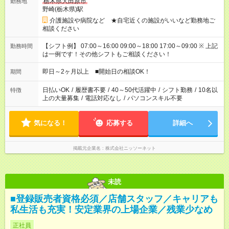
栃木県大田原市
勤務地
野崎(栃木県)駅
介護施設や病院など ★自宅近くの施設がいいなど勤務地ご
相談ください
【シフト例】 07:00～16:00 09:00～18:00 17:00～09:00 ※ 上記
勤務時間
は一例です！その他シフトもご相談ください！
即日～2ヶ月以上 ■開始日の相談OK！
期間
日払いOK
/
履歴書不要
/
40～50代活躍中
/
シフト勤務
/
10名以
特徴
上の大量募集
/
電話対応なし
/
パソコンスキル不要
気になる！
応募する
詳細へ
掲載元企業名
株式会社ニッソーネット
未読
■登録販売者資格必須／店舗スタッフ／キャリアも
私生活も充実！安定業界の上場企業／残業少なめ
正社員