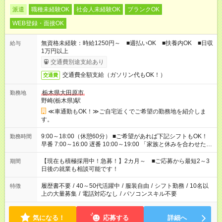
派遣
職種未経験OK
社会人未経験OK
ブランクOK
WEB登録・面接OK
無資格未経験：時給1250円～ ■週払いOK ■扶養内OK ■日収
給与
1万円以上
交通費別途支給あり
交通費全額支給（ガソリン代もOK！）
交通費
栃木県大田原市
勤務地
野崎(栃木県)駅
≪車通勤もOK！≫ご自宅近くでご希望の勤務地を紹介しま
す。
9:00～18:00（休憩60分） ■ご希望があれば下記シフトもOK！
勤務時間
早番 7:00～16:00 遅番 10:00～19:00 「家族と休みを合わせた
い」 「余裕を持って夕飯の準備がしたい」 「できれば残業はし
たくない」 など、ご希望を教えてくださいね。 ※Wワーク希望
【現在も積極採用中！急募！】2カ月～ ■ご応募から最短2～3
期間
の方へ 今ご覧のお仕事で希望する勤務時間と、もう1つのお仕事
日後の就業も相談可能です！
の勤務時間。 合計で週40時間を超える場合は応募できません。
履歴書不要
/
40～50代活躍中
/
服装自由
/
シフト勤務
/
10名以
特徴
上の大量募集
/
電話対応なし
/
パソコンスキル不要
気になる！
応募する
詳細へ