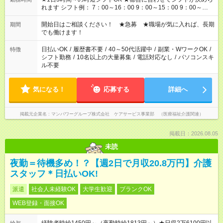
れます シフト例： 7：00～16：00 9：00～15：00 9：00～
18：00 11：00～20：00 など ※Wワークの場合、他のお仕事と
合わせ週40時間超の就業はご案内できません ※法令に基づき、
開始日はご相談ください！ ★急募 ★職場が気に入れば、長期
期間
週20時間以上勤務は社会保険への加入対象となります ※労働者
でも働けます！
派遣法（日雇い派遣の原則禁止）により、短時間・短期間の就
業はご案内が難しい場合があります
日払いOK
/
履歴書不要
/
40～50代活躍中
/
副業・WワークOK
/
特徴
シフト勤務
/
10名以上の大量募集
/
電話対応なし
/
パソコンスキ
ル不要
気になる！
応募する
詳細へ
掲載元企業名
マンパワーグループ株式会社 ケアサービス事業部 （医療福祉介護関連）
掲載日：2026.08.05
未読
夜勤＝待機多め！？【週2日で月収20.8万円】介護
スタッフ＊日払いOK!
派遣
社会人未経験OK
大学生歓迎
ブランクOK
WEB登録・面接OK