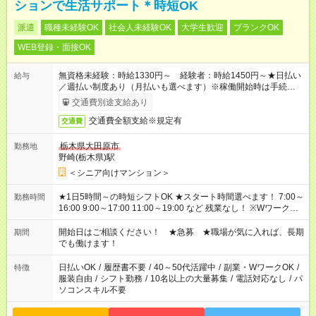
ションで生活サポート＊時短OK
派遣
職種未経験OK
社会人未経験OK
大学生歓迎
ブランクOK
WEB登録・面接OK
無資格未経験：時給1330円～ 経験者：時給1450円～★日払い
給与
／週払い制度あり（月払いも選べます）※稼働開始時は手続き完
了次第のお支払いとなります。
交通費別途支給あり
交通費全額支給※規定有
交通費
栃木県大田原市
勤務地
野崎(栃木県)駅
＜シニア向けマンション＞
★1日5時間～の時短シフトOK ★スタート時間選べます！ 7:00～
勤務時間
16:00 9:00～17:00 11:00～19:00 など 残業なし！ ※Wワークの
場合、他のお仕事と合わせ週40時間超の就業はご案内できませ
ん ※法令に基づき、週20時間以上勤務は社会保険への加入対象
開始日はご相談ください！ ★急募 ★職場が気に入れば、長期
期間
となります ※労働者派遣法（日雇い派遣の原則禁止）により、
でも働けます！
短時間・短期間の就業はご案内が難しい場合があります
日払いOK
/
履歴書不要
/
40～50代活躍中
/
副業・WワークOK
/
特徴
服装自由
/
シフト勤務
/
10名以上の大量募集
/
電話対応なし
/
パ
ソコンスキル不要