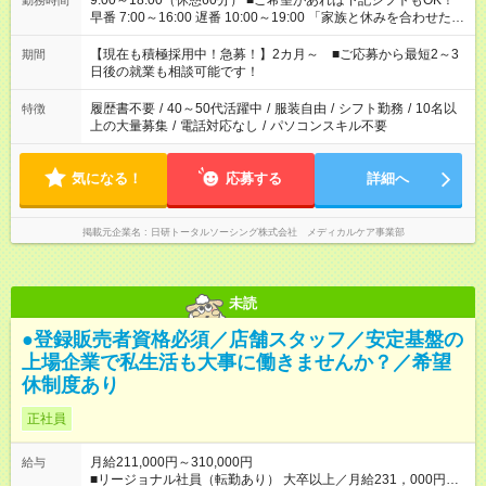
9:00～18:00（休憩60分） ■ご希望があれば下記シフトもOK！
勤務時間
早番 7:00～16:00 遅番 10:00～19:00 「家族と休みを合わせた
い」 「余裕を持って夕飯の準備がしたい」 「できれば残業はし
たくない」 など、ご希望を教えてくださいね。 ※Wワーク希望
【現在も積極採用中！急募！】2カ月～ ■ご応募から最短2～3
期間
の方へ 今ご覧のお仕事で希望する勤務時間と、もう1つのお仕事
日後の就業も相談可能です！
の勤務時間。 合計で週40時間を超える場合は応募できません。
履歴書不要
/
40～50代活躍中
/
服装自由
/
シフト勤務
/
10名以
特徴
上の大量募集
/
電話対応なし
/
パソコンスキル不要
気になる！
応募する
詳細へ
掲載元企業名
日研トータルソーシング株式会社 メディカルケア事業部
未読
●登録販売者資格必須／店舗スタッフ／安定基盤の
上場企業で私生活も大事に働きませんか？／希望
休制度あり
正社員
月給211,000円～310,000円
給与
■リージョナル社員（転勤あり） 大卒以上／月給231，000円～