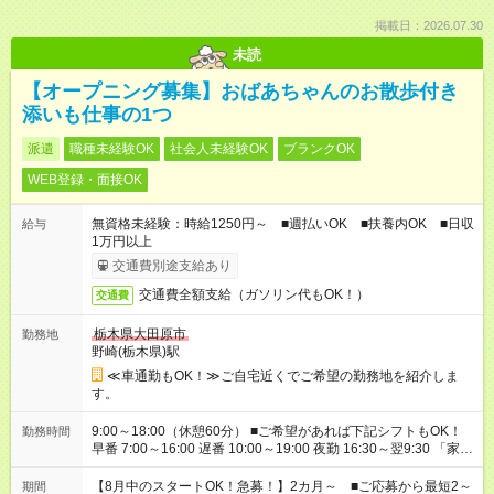
掲載日：2026.07.30
未読
【オープニング募集】おばあちゃんのお散歩付き
添いも仕事の1つ
派遣
職種未経験OK
社会人未経験OK
ブランクOK
WEB登録・面接OK
無資格未経験：時給1250円～ ■週払いOK ■扶養内OK ■日収
給与
1万円以上
交通費別途支給あり
交通費全額支給（ガソリン代もOK！）
交通費
栃木県大田原市
勤務地
野崎(栃木県)駅
≪車通勤もOK！≫ご自宅近くでご希望の勤務地を紹介しま
す。
9:00～18:00（休憩60分） ■ご希望があれば下記シフトもOK！
勤務時間
早番 7:00～16:00 遅番 10:00～19:00 夜勤 16:30～翌9:30 「家族
と休みを合わせたい」 「余裕を持って夕飯の準備がしたい」
「できれば残業はしたくない」 など、ご希望を教えてください
【8月中のスタートOK！急募！】2カ月～ ■ご応募から最短2～
期間