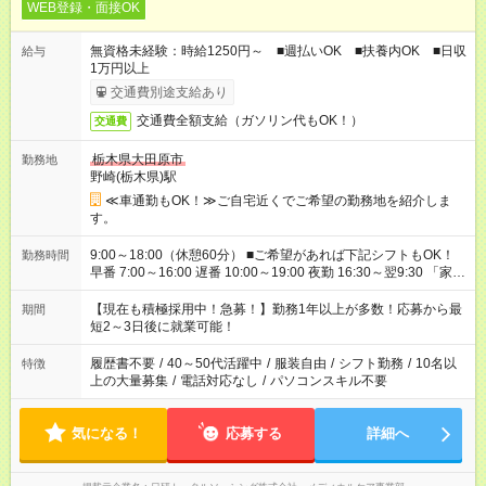
WEB登録・面接OK
無資格未経験：時給1250円～ ■週払いOK ■扶養内OK ■日収
給与
1万円以上
交通費別途支給あり
交通費全額支給（ガソリン代もOK！）
交通費
栃木県大田原市
勤務地
野崎(栃木県)駅
≪車通勤もOK！≫ご自宅近くでご希望の勤務地を紹介しま
す。
9:00～18:00（休憩60分） ■ご希望があれば下記シフトもOK！
勤務時間
早番 7:00～16:00 遅番 10:00～19:00 夜勤 16:30～翌9:30 「家族
と休みを合わせたい」 「余裕を持って夕飯の準備がしたい」
「できれば残業はしたくない」 など、ご希望を教えてください
【現在も積極採用中！急募！】勤務1年以上が多数！応募から最
期間
ね。 ※Wワーク希望の方へ 今ご覧のお仕事で希望する勤務時間
短2～3日後に就業可能！
と、もう1つのお仕事の勤務時間。 合計で週40時間を超える場
合は応募できません。
履歴書不要
/
40～50代活躍中
/
服装自由
/
シフト勤務
/
10名以
特徴
上の大量募集
/
電話対応なし
/
パソコンスキル不要
気になる！
応募する
詳細へ