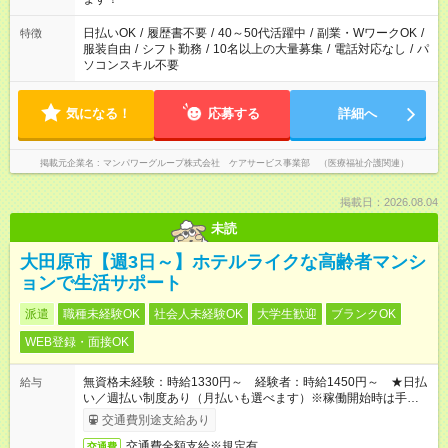
（日雇い派遣の原則禁止）により、短時間・短期間の就業はご
案内が難しい場合があります
日払いOK
/
履歴書不要
/
40～50代活躍中
/
副業・WワークOK
/
特徴
服装自由
/
シフト勤務
/
10名以上の大量募集
/
電話対応なし
/
パ
ソコンスキル不要
気になる！
応募する
詳細へ
掲載元企業名
マンパワーグループ株式会社 ケアサービス事業部 （医療福祉介護関連）
掲載日：2026.08.04
未読
大田原市【週3日～】ホテルライクな高齢者マンシ
ョンで生活サポート
派遣
職種未経験OK
社会人未経験OK
大学生歓迎
ブランクOK
WEB登録・面接OK
無資格未経験：時給1330円～ 経験者：時給1450円～ ★日払
給与
い／週払い制度あり（月払いも選べます）※稼働開始時は手続き
完了次第のお支払いとなります。
交通費別途支給あり
交通費全額支給※規定有
交通費