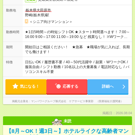
栃木県大田原市
勤務地
野崎(栃木県)駅
＜シニア向けマンション＞
★1日5時間～の時短シフトOK ★スタート時間選べます！ 7:00～
勤務時間
16:00 9:00～17:00 11:00～19:00 など 残業なし！ ※Wワークの
場合、他のお仕事と合わせ週40時間超の就業はご案内できませ
ん ※法令に基づき、週20時間以上勤務は社会保険への加入対象
開始日はご相談ください！ ★急募 ★職場が気に入れば、長期
期間
となります ※労働者派遣法（日雇い派遣の原則禁止）により、
でも働けます！
短時間・短期間の就業はご案内が難しい場合があります
日払いOK
/
履歴書不要
/
40～50代活躍中
/
副業・WワークOK
/
特徴
服装自由
/
シフト勤務
/
10名以上の大量募集
/
電話対応なし
/
パ
ソコンスキル不要
気になる！
応募する
詳細へ
掲載元企業名
マンパワーグループ株式会社 ケアサービス事業部 （医療福祉介護関連）
掲載日：2026.08.04
未読
【8月～OK！週3日～】ホテルライクな高齢者マン