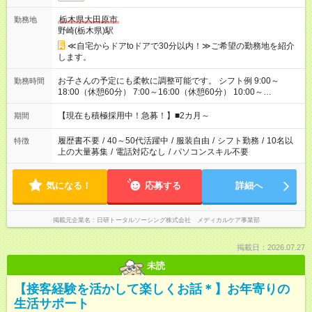
栃木県大田原市
勤務地
野崎(栃木県)駅
≪自宅からドアtoドアで30分以内！≫ご希望の勤務地を紹介
します。
お子さんの予定にも柔軟に調整可能です。 シフト例 9:00～
勤務時間
18:00（休憩60分） 7:00～16:00（休憩60分） 10:00～
19:00（休憩60分） ※Wワーク希望の方へ 今ご覧のお仕事で希
望する勤務時間と、もう1つのお仕事の勤務時間の合計が 週40
【現在も積極採用中！急募！】■2カ月～
期間
時間を超えなければOKです。
履歴書不要
/
40～50代活躍中
/
服装自由
/
シフト勤務
/
10名以
特徴
上の大量募集
/
電話対応なし
/
パソコンスキル不要
気になる！
応募する
詳細へ
掲載元企業名
日研トータルソーシング株式会社 メディカルケア事業部
掲載日：2026.07.27
未読
【接客経験を活かして楽しくお話＊】お年寄りの
生活サポート