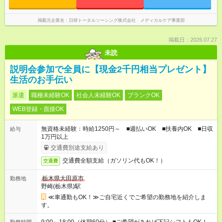
掲載元企業名
日研トータルソーシング株式会社 メディカルケア事業部
掲載日：2026.07.27
未読
説明会参加で全員に【現金2千円相当プレゼント】
生活のお手伝い
派遣
職種未経験OK
社会人未経験OK
ブランクOK
WEB登録・面接OK
無資格未経験：時給1250円～ ■週払いOK ■扶養内OK ■日収
給与
1万円以上
交通費別途支給あり
交通費全額支給（ガソリン代もOK！）
交通費
栃木県大田原市
勤務地
野崎(栃木県)駅
≪車通勤もOK！≫ご自宅近くでご希望の勤務地を紹介しま
す。