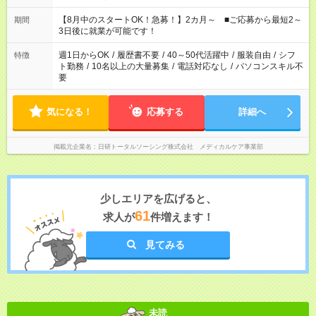
今ご覧のお仕事で希望する勤務時間と、もう1つのお仕事の勤務
時間。 合計で週40時間を超える場合は応募できません。
【8月中のスタートOK！急募！】2カ月～ ■ご応募から最短2～
期間
3日後に就業が可能です！
週1日からOK
/
履歴書不要
/
40～50代活躍中
/
服装自由
/
シフ
特徴
ト勤務
/
10名以上の大量募集
/
電話対応なし
/
パソコンスキル不
要
気になる！
応募する
詳細へ
掲載元企業名
日研トータルソーシング株式会社 メディカルケア事業部
少しエリアを広げると、
61
求人が
件増えます！
見てみる
未読