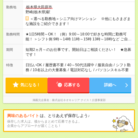
栃木県大田原市
勤務地
野崎(栃木県)駅
＜選べる勤務地＞シニア向けマンション ※他にもさまざま
な施設をご紹介できます！
★1日5時間～OK！ （例）9:00～18:00で好きな時間に勤務可
勤務時間
能！ ＞シフト例 9時～14時 11時～15時 13時～18時など ご自身
のご都合に合わせて勤務時間をご相談ください！ ★家庭の都合
でお休みや時間の調整が必要な場合も遠慮なくご相談くださ
短期2ヵ月～のお仕事です。開始日はご相談ください！ ★急募
期間
い。
です！
日払いOK
/
履歴書不要
/
40～50代活躍中
/
服装自由
/
シフト勤
特徴
務
/
10名以上の大量募集
/
電話対応なし
/
パソコンスキル不要
気になる！
応募する
詳細へ
掲載元企業名
株式会社ネオキャリア ナイス！介護事業部
興味のあるバイト
は、とりあえず保存しよう♪
保存した求人は、後からまとめて応募できるよ。
企業からアプローチが届くことも！