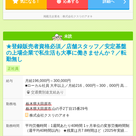
7.8時間ほど（2025年実績） ＜店舗の基本営業時間＞ 9時～22
気になる！
応募する
詳細へ
時 ※勤務時間は店舗により異なります。 ＜シフト例＞ 早番：8
時00分～17時00分 中番：11時～20時 遅番：13時～22時
掲載元企業名
株式会社クスリのアオキ
未読
★登録販売者資格必須／店舗スタッフ／安定基盤
の上場企業で私生活も大事に働きませんか？／転
勤無し
正社員
月給196,000円～300,000円
給与
■ローカル社員 大卒以上／月給216，000円～300，000円 高卒
以上／月給196，000円～300，000円 ★エリア手当（石川県、
交通費別途支給あり
富山県、福井県、岐阜県、群馬県、茨城県 月1万円）を会社規
定に基づき別途支給 ★別途、賞与（年2回）、各種手当あり ★登
栃木県大田原市
勤務地
録販売者資格保持者への月1万円支給を含む（実務経験がない方
栃木県大田原市
山の手2丁目15番29号
にも同額を支給） ※ただし、短時間勤務・早番固定社員は当社
規定に従い額が変動 【試用期間】試用期間なし ＝＝＝＝＝＝＝
株式会社クスリのアオキ
＝＝＝＝＝＝＝ ★職務給制度で実力次第で収入アップ！ 職務内
容に応じて給与が支払われ、昇格試験なく役職に就いた時点で
平均労働時間：1週間あたり40時間 1ヶ月単位の変形労働時間制
勤務時間
年収がUPする制度です。 約4割の社員が入社3年目で店長に就い
（週平均40時間以内） ★残業は月7.8時間ほど（2025年実績）
ています。 昇格すると、最大500万円の年収を手にできます。
＜店舗の基本営業時間＞ 9時～22時 ※勤務時間は店舗により異