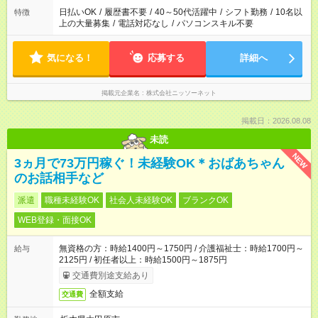
日払いOK
/
履歴書不要
/
40～50代活躍中
/
シフト勤務
/
10名以
特徴
上の大量募集
/
電話対応なし
/
パソコンスキル不要
気になる！
応募する
詳細へ
掲載元企業名
株式会社ニッソーネット
掲載日：2026.08.08
未読
NEW
3ヵ月で73万円稼ぐ！未経験OK＊おばあちゃん
のお話相手など
派遣
職種未経験OK
社会人未経験OK
ブランクOK
WEB登録・面接OK
無資格の方：時給1400円～1750円 / 介護福祉士：時給1700円～
給与
2125円 / 初任者以上：時給1500円～1875円
交通費別途支給あり
全額支給
交通費