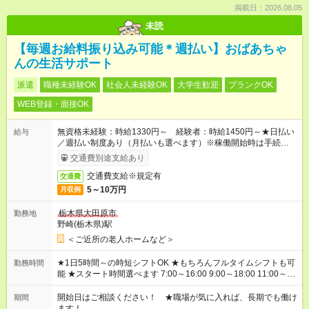
掲載日：2026.08.05
未読
【毎週お給料振り込み可能＊週払い】おばあちゃ
んの生活サポート
派遣
職種未経験OK
社会人未経験OK
大学生歓迎
ブランクOK
WEB登録・面接OK
無資格未経験：時給1330円～ 経験者：時給1450円～★日払い
給与
／週払い制度あり（月払いも選べます）※稼働開始時は手続き完
了次第のお支払いとなります。
交通費別途支給あり
交通費支給※規定有
交通費
5～10万円
月収例
栃木県大田原市
勤務地
野崎(栃木県)駅
＜ご近所の老人ホームなど＞
★1日5時間～の時短シフトOK ★もちろんフルタイムシフトも可
勤務時間
能 ★スタート時間選べます 7:00～16:00 9:00～18:00 11:00～
20:00 など 残業なし！ ※Wワークの場合、他のお仕事と合わせ
週40時間超の就業はご案内できません ※法令に基づき、週20時
開始日はご相談ください！ ★職場が気に入れば、長期でも働け
期間
間以上勤務は社会保険への加入対象となります ※労働者派遣法
ます！