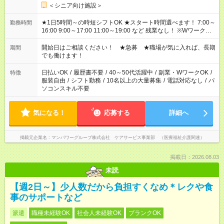
＜シニア向け施設＞
★1日5時間～の時短シフトOK ★スタート時間選べます！ 7:00～
勤務時間
16:00 9:00～17:00 11:00～19:00 など 残業なし！ ※Wワークの
場合、他のお仕事と合わせ週40時間超の就業はご案内できませ
ん ※法令に基づき、週20時間以上勤務は社会保険への加入対象
開始日はご相談ください！ ★急募 ★職場が気に入れば、長期
期間
となります ※労働者派遣法（日雇い派遣の原則禁止）により、
でも働けます！
短時間・短期間の就業はご案内が難しい場合があります
日払いOK
/
履歴書不要
/
40～50代活躍中
/
副業・WワークOK
/
特徴
服装自由
/
シフト勤務
/
10名以上の大量募集
/
電話対応なし
/
パ
ソコンスキル不要
気になる！
応募する
詳細へ
掲載元企業名
マンパワーグループ株式会社 ケアサービス事業部 （医療福祉介護関連）
掲載日：2026.08.03
未読
【週2日～】少人数だから負担すくなめ＊レクや食
事のサポートなど
派遣
職種未経験OK
社会人未経験OK
ブランクOK