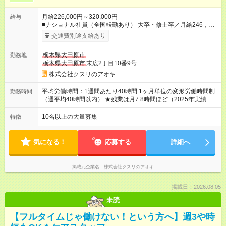
月給226,000円～320,000円
給与
■ナショナル社員（全国転勤あり） 大卒・修士卒／月給246，
000円～320，000円 高校・短大・専門卒／月給226，000円～
交通費別途支給あり
320，000円 ★エリア手当（石川県、富山県、福井県、岐阜県、
群馬県、茨城県 月1万円）を会社規定に基づき別途支給 ★別
栃木県大田原市
勤務地
途、賞与（年2回）、各種手当あり ★登録販売者資格保持者への
栃木県大田原市
末広2丁目10番9号
月1万円支給を含む（実務経験がない方にも同額を支給） ※ただ
し、短時間勤務・早番固定社員は当社規定に従い額が変動 ＝＝
株式会社クスリのアオキ
＝＝＝＝＝＝＝＝＝＝＝＝ ★職務給制度で実力次第で収入アッ
プ！ 職務内容に応じて給与が支払われ、昇格試験なく役職に就
平均労働時間：1週間あたり40時間 1ヶ月単位の変形労働時間制
勤務時間
いた時点で年収がUPする制度です。 約4割の社員が入社3年目で
（週平均40時間以内） ★残業は月7.8時間ほど（2025年実績）
店長に就いています。 昇格すると、最大500万円の年収を手に
＜店舗の基本営業時間＞ 9時～22時 ※勤務時間は店舗により異
できます。 ＝＝＝＝＝＝＝＝＝＝＝＝＝＝ 【試用期間】試用期
なります。 ＜シフト例＞ 早番：8時00分～17時00分 中番：11
10名以上の大量募集
特徴
間なし
時～20時 遅番：13時～22時 平均労働時間：1週間あたり40時間
1ヶ月単位の変形労働時間制（週平均40時間以内） ★残業は月
7.8時間ほど（2025年実績） ＜店舗の基本営業時間＞ 9時～22
気になる！
応募する
詳細へ
時 ※勤務時間は店舗により異なります。 ＜シフト例＞ 早番：8
時00分～17時00分 中番：11時～20時 遅番：13時～22時
掲載元企業名
株式会社クスリのアオキ
掲載日：2026.08.05
未読
【フルタイムじゃ働けない！という方へ】週3や時