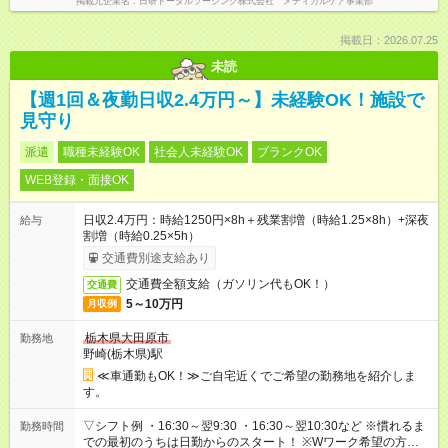
掲載元企業名
日研トータルソーシング株式会社 メディカルケア事業部
掲載日：2026.07.25
未読
【週1回＆夜勤日収2.4万円～】未経験OK！施設で
見守り
派遣
職種未経験OK
社会人未経験OK
ブランクOK
WEB登録・面接OK
日収2.4万円：時給1250円×8h＋残業割増（時給1.25×8h）+深夜
給与
割増（時給0.25×5h）
交通費別途支給あり
交通費全額支給（ガソリン代もOK！）
交通費
5～10万円
月収例
栃木県大田原市
勤務地
野崎(栃木県)駅
≪車通勤もOK！≫ご自宅近くでご希望の勤務地を紹介しま
す。
▽シフト例 ・16:30～翌9:30 ・16:30～翌10:30など ※慣れるま
勤務時間
での最初のうちは日勤からのスタート！ ※Wワーク希望の方へ