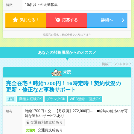
＝＝＝＝＝＝＝＝＝＝＝＝＝＝ 【試用期間】試用期間なし
なります。 ＜シフト例＞ 早番：8時00分～17時00分 中番：11
10名以上の大量募集
特徴
時～20時 遅番：13時～22時 平均労働時間：1週間あたり40時間
1ヶ月単位の変形労働時間制（週平均40時間以内） ★残業は月
7.8時間ほど（2025年実績） ＜店舗の基本営業時間＞ 9時～22
気になる！
応募する
詳細へ
時 ※勤務時間は店舗により異なります。 ＜シフト例＞ 早番：8
時00分～17時00分 中番：11時～20時 遅番：13時～22時
掲載元企業名
株式会社クスリのアオキ
あなたの閲覧履歴からのオススメ
掲載日：2026.08.07
未読
完全在宅＊時給1700円！16時定時！契約状況の
更新・修正など事務サポート
派遣
職種未経験OK
ブランクOK
WEB登録・面接OK
時給1700円＋交 【月収例】272,000円～ ■給与の前払いが可
給与
能な速払いサービスあり
交通費別途支給あり
交通費支給あり
交通費