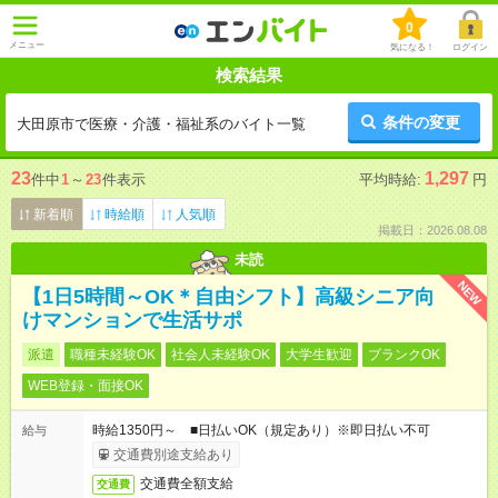
0
メニュー
気になる！
ログイン
検索結果
条件の変更
大田原市で医療・介護・福祉系のバイト一覧
23
1,297
件中
1
～
23
件表示
平均時給:
円
新着順
時給順
人気順
掲載日：2026.08.08
未読
NEW
【1日5時間～OK＊自由シフト】高級シニア向
けマンションで生活サポ
派遣
職種未経験OK
社会人未経験OK
大学生歓迎
ブランクOK
WEB登録・面接OK
時給1350円～ ■日払いOK（規定あり）※即日払い不可
給与
交通費別途支給あり
交通費全額支給
交通費