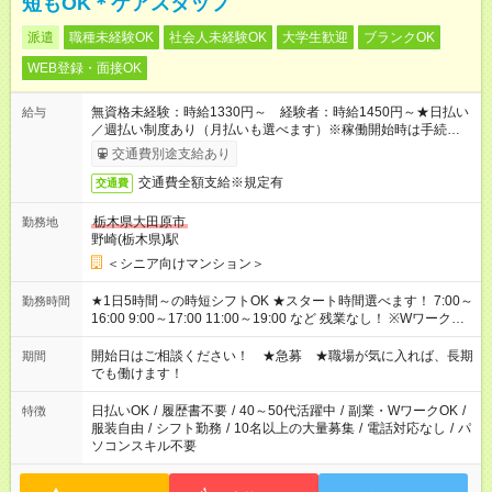
短もOK＊ケアスタッフ
派遣
職種未経験OK
社会人未経験OK
大学生歓迎
ブランクOK
WEB登録・面接OK
無資格未経験：時給1330円～ 経験者：時給1450円～★日払い
給与
／週払い制度あり（月払いも選べます）※稼働開始時は手続き完
了次第のお支払いとなります。
交通費別途支給あり
交通費全額支給※規定有
交通費
栃木県大田原市
勤務地
野崎(栃木県)駅
＜シニア向けマンション＞
★1日5時間～の時短シフトOK ★スタート時間選べます！ 7:00～
勤務時間
16:00 9:00～17:00 11:00～19:00 など 残業なし！ ※Wワークの
場合、他のお仕事と合わせ週40時間超の就業はご案内できませ
ん ※法令に基づき、週20時間以上勤務は社会保険への加入対象
開始日はご相談ください！ ★急募 ★職場が気に入れば、長期
期間
となります ※労働者派遣法（日雇い派遣の原則禁止）により、
でも働けます！
短時間・短期間の就業はご案内が難しい場合があります
日払いOK
/
履歴書不要
/
40～50代活躍中
/
副業・WワークOK
/
特徴
服装自由
/
シフト勤務
/
10名以上の大量募集
/
電話対応なし
/
パ
ソコンスキル不要