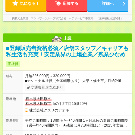
気になる！
応募する
詳細へ
掲載元企業名
マンパワーグループ株式会社 ケアサービス事業部 （医療福祉介護関連）
未読
■登録販売者資格必須／店舗スタッフ／キャリアも
私生活も充実！安定業界の上場企業／残業少なめ
正社員
月給226,000円～320,000円
給与
■ナショナル社員（全国転勤あり） 大卒・修士卒／月給246，
000円～320，000円 高校・短大・専門卒／月給226，000円～
交通費別途支給あり
320，000円 ★エリア手当（石川県、富山県、福井県、岐阜県、
群馬県、茨城県 月1万円）を会社規定に基づき別途支給 ★別
栃木県大田原市
勤務地
途、賞与（年2回）、各種手当あり ★登録販売者資格保持者への
栃木県大田原市
山の手2丁目15番29号
月1万円支給を含む（実務経験がない方にも同額を支給） ※ただ
し、短時間勤務・早番固定社員は当社規定に従い額が変動 ＝＝
株式会社クスリのアオキ
＝＝＝＝＝＝＝＝＝＝＝＝ ★職務給制度で実力次第で収入アッ
プ！ 職務内容に応じて給与が支払われ、昇格試験なく役職に就
平均労働時間：1週間あたり40時間 1ヶ月単位の変形労働時間制
勤務時間
いた時点で年収がUPする制度です。 約4割の社員が入社3年目で
（週平均40時間以内） ★残業は月7.8時間ほど（2025年実績）
店長に就いています。 昇格すると、最大500万円の年収を手に
＜店舗の基本営業時間＞ 9時～22時 ※勤務時間は店舗により異
できます。 ＝＝＝＝＝＝＝＝＝＝＝＝＝＝ 【試用期間】試用期