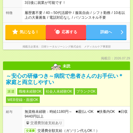
ね。 ※Wワーク希望の方へ 今ご覧のお仕事で希望する勤務時間
3日後に就業が可能です！
と、もう1つのお仕事の勤務時間。 合計で週40時間を超える場
合は応募できません。
履歴書不要
/
40～50代活躍中
/
服装自由
/
シフト勤務
/
10名以
特徴
上の大量募集
/
電話対応なし
/
パソコンスキル不要
気になる！
応募する
詳細へ
掲載元企業名
日研トータルソーシング株式会社 メディカルケア事業部
掲載日：2026.07.29
未読
～安心の研修つき～病院で患者さんのお手伝い＊
家庭と両立しやすい
派遣
職種未経験OK
社会人未経験OK
ブランクOK
WEB登録・面接OK
無資格未経験：時給1180円～ ■週払いOK ■扶養内OK ■日収
給与
9440円以上
交通費別途支給あり
交通費全額支給（ガソリン代もOK！）
交通費