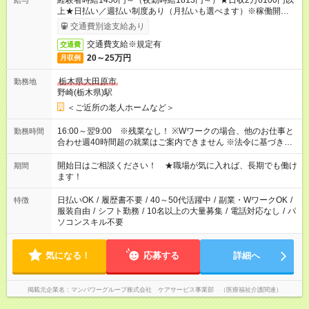
経験者時給1450円～（夜勤時給1813円～）★日収2万6100円以
給与
上★日払い／週払い制度あり（月払いも選べます）※稼働開始時
は手続き完了次第のお支払いとなります。
交通費別途支給あり
交通費支給※規定有
交通費
20～25万円
月収例
栃木県大田原市
勤務地
野崎(栃木県)駅
＜ご近所の老人ホームなど＞
16:00～翌9:00 ※残業なし！ ※Wワークの場合、他のお仕事と
勤務時間
合わせ週40時間超の就業はご案内できません ※法令に基づき、
週20時間以上勤務は社会保険への加入対象となります ※労働者
派遣法（日雇い派遣の原則禁止）により、短時間・短期間の就
開始日はご相談ください！ ★職場が気に入れば、長期でも働け
期間
業はご案内が難しい場合があります
ます！
日払いOK
/
履歴書不要
/
40～50代活躍中
/
副業・WワークOK
/
特徴
服装自由
/
シフト勤務
/
10名以上の大量募集
/
電話対応なし
/
パ
ソコンスキル不要
気になる！
応募する
詳細へ
掲載元企業名
マンパワーグループ株式会社 ケアサービス事業部 （医療福祉介護関連）