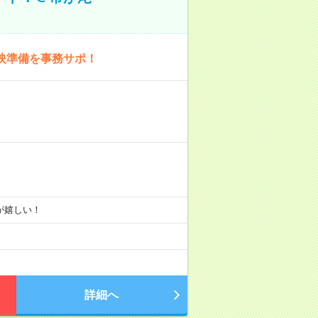
映準備を事務サポ！
りが嬉しい！
詳細へ