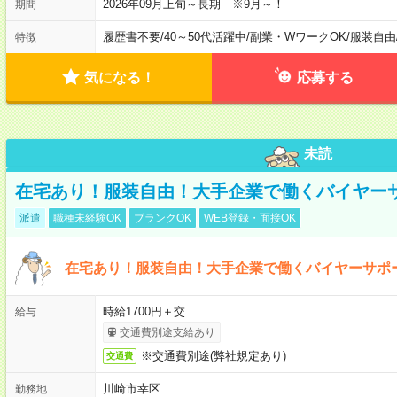
2026年09月上旬～長期 ※9月～！
期間
履歴書不要
/
40～50代活躍中
/
副業・WワークOK
/
服装自由
特徴
気になる！
応募する
未読
在宅あり！服装自由！大手企業で働くバイヤー
派遣
職種未経験OK
ブランクOK
WEB登録・面接OK
在宅あり！服装自由！大手企業で働くバイヤーサポ
時給1700円＋交
給与
交通費別途支給あり
※交通費別途(弊社規定あり)
交通費
川崎市幸区
勤務地