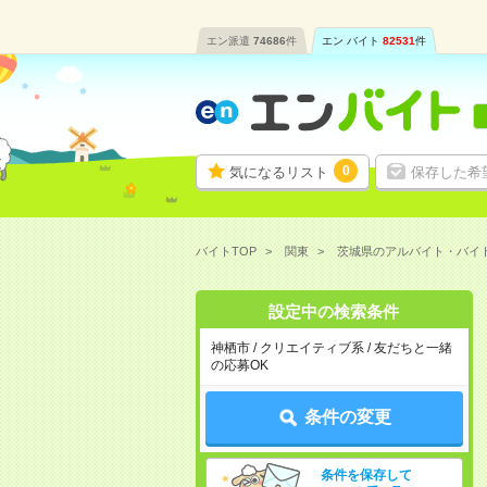
エン派遣
74686
件
エン バイト
82531
件
0
気になるリスト
保存した希
バイトTOP
関東
茨城県のアルバイト・バイ
設定中の検索条件
神栖市 / クリエイティブ系 / 友だちと一緒
の応募OK
条件の変更
条件を保存して