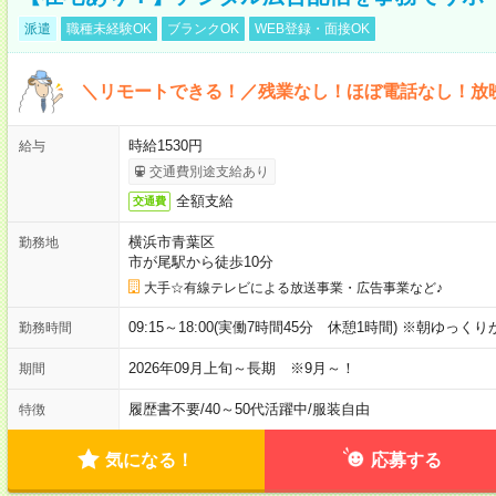
派遣
職種未経験OK
ブランクOK
WEB登録・面接OK
＼リモートできる！／残業なし！ほぼ電話なし！放
時給1530円
給与
交通費別途支給あり
全額支給
交通費
横浜市青葉区
勤務地
市が尾駅から徒歩10分
大手☆有線テレビによる放送事業・広告事業など♪
09:15～18:00(実働7時間45分 休憩1時間) ※朝ゆっく
勤務時間
2026年09月上旬～長期 ※9月～！
期間
履歴書不要
/
40～50代活躍中
/
服装自由
特徴
気になる！
応募する