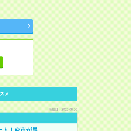
。
て
スメ
掲載日：2026.08.06
ート！＠市が尾