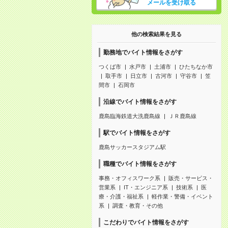
メールを受け取る
他の検索結果を見る
勤務地でバイト情報をさがす
つくば市
水戸市
土浦市
ひたちなか市
取手市
日立市
古河市
守谷市
笠
間市
石岡市
沿線でバイト情報をさがす
鹿島臨海鉄道大洗鹿島線
ＪＲ鹿島線
駅でバイト情報をさがす
鹿島サッカースタジアム駅
職種でバイト情報をさがす
事務・オフィスワーク系
販売・サービス・
営業系
IT・エンジニア系
技術系
医
療・介護・福祉系
軽作業・警備・イベント
系
調査・教育・その他
こだわりでバイト情報をさがす