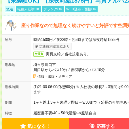
【未経験OK】【深夜時給1875円】写真アルバ
派遣
職種未経験OK
ブランクOK
WEB登録・面接OK
座り作業なので無理なく続けやすいと好評です空調
時給1500円／夜22時～翌5時までは深夜時給1875円
給与
交通費別途支給あり
実費支給／当社規定あり。
交通費
埼玉県川口市
勤務地
川口駅からバス10分
/
赤羽駅からバス10分
情報・出版・メディア
(1)21:00-06:00(休憩60分) ※入社後の最初2～3週間は
勤務時間
ます
1ヶ月以上3ヶ月未満／即日～9/30まで（延長の可能性あ
期間
履歴書不要
/
40～50代活躍中
/
服装自由
特徴
気になる！
応募する