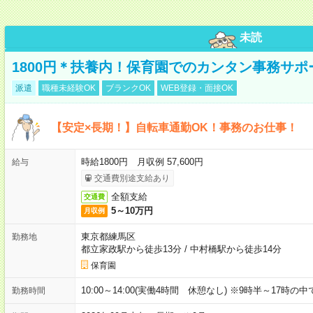
未読
1800円＊扶養内！保育園でのカンタン事務サ
派遣
職種未経験OK
ブランクOK
WEB登録・面接OK
【安定×長期！】自転車通勤OK！事務のお仕事！
時給1800円 月収例 57,600円
給与
交通費別途支給あり
全額支給
交通費
5～10万円
月収例
東京都練馬区
勤務地
都立家政駅から徒歩13分
/
中村橋駅から徒歩14分
保育園
10:00～14:00(実働4時間 休憩なし) ※9時半～17時
勤務時間