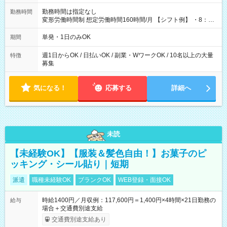
勤務時間は指定なし
勤務時間
変形労働時間制 想定労働時間160時間/月 【シフト例】 ・8：00
～21：00
単発・1日のみOK
期間
週1日からOK / 日払いOK / 副業・WワークOK / 10名以上の大量
特徴
募集
気になる！
応募する
詳細へ
未読
【未経験OK】【服装＆髪色自由！】お菓子のピ
ッキング・シール貼り｜短期
派遣
職種未経験OK
ブランクOK
WEB登録・面接OK
時給1400円／月収例：117,600円＝1,400円×4時間×21日勤務の
給与
場合＋交通費別途支給
交通費別途支給あり