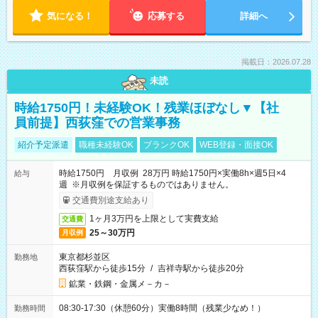
気になる！
応募する
詳細へ
掲載日：2026.07.28
未読
時給1750円！未経験OK！残業ほぼなし▼【社
員前提】西荻窪での営業事務
紹介予定派遣
職種未経験OK
ブランクOK
WEB登録・面接OK
時給1750円 月収例 28万円 時給1750円×実働8h×週5日×4
給与
週 ※月収例を保証するものではありません。
交通費別途支給あり
1ヶ月3万円を上限として実費支給
交通費
25～30万円
月収例
東京都杉並区
勤務地
西荻窪駅から徒歩15分
/
吉祥寺駅から徒歩20分
鉱業・鉄鋼・金属メ－カ－
08:30-17:30（休憩60分）実働8時間（残業少なめ！）
勤務時間