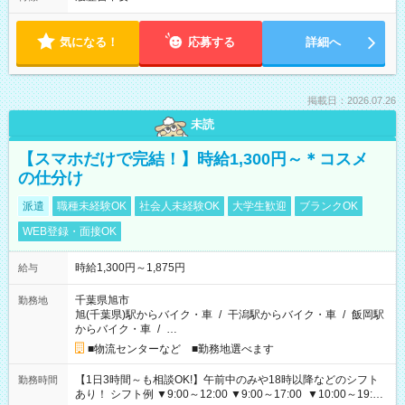
気になる！
応募する
詳細へ
掲載日：2026.07.26
未読
【スマホだけで完結！】時給1,300円～＊コスメ
の仕分け
派遣
職種未経験OK
社会人未経験OK
大学生歓迎
ブランクOK
WEB登録・面接OK
時給1,300円～1,875円
給与
千葉県旭市
勤務地
旭(千葉県)駅からバイク・車
/
干潟駅からバイク・車
/
飯岡駅
からバイク・車
/
…
■物流センターなど ■勤務地選べます
【1日3時間～も相談OK!】午前中のみや18時以降などのシフト
勤務時間
あり！ シフト例 ▼9:00～12:00 ▼9:00～17:00 ▼10:00～19:00