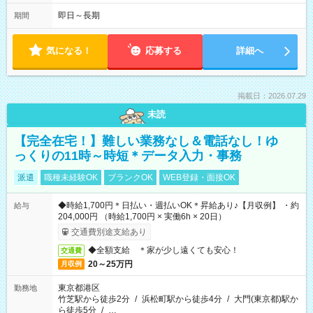
即日～長期
期間
気になる！
応募する
詳細へ
掲載日：2026.07.29
未読
【完全在宅！】難しい業務なし＆電話なし！ゆ
っくりの11時～時短＊データ入力・事務
派遣
職種未経験OK
ブランクOK
WEB登録・面接OK
◆時給1,700円＊日払い・週払いOK＊昇給あり♪【月収例】 ・約
給与
204,000円 （時給1,700円 × 実働6h × 20日）
交通費別途支給あり
◆全額支給 ＊家が少し遠くても安心！
交通費
20～25万円
月収例
東京都港区
勤務地
竹芝駅から徒歩2分
/
浜松町駅から徒歩4分
/
大門(東京都)駅か
ら徒歩5分
/
…