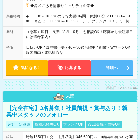
◆港区にある情報セキュリティ企業◆
◆11：00～18：30のうち実働6時間、休憩60分 ※11：00～18：
勤務時間
00 または 11：30～18：30 。*。ブランクOK！。*。 例え
ば前職が、 在宅/財団法人/事務/コールセンター/受付/販売/カフェ
スタッフ スイーツ販売/ホテルフロント/化粧品販売/など 様々な
＜急募＞即日～長期／8月～9月～も相談OK！応募から最短即日
期間
業界から入社して活躍されています♪
には選考案内♪
日払いOK
/
履歴書不要
/
40～50代活躍中
/
副業・WワークOK
/
特徴
服装自由
/
電話対応なし
気になる！
応募する
詳細へ
掲載日：2026.08.06
未読
【完全在宅】3名募集！社員前提＊賞与あり！就
業中スタッフのフォロー
紹介予定派遣
職種未経験OK
ブランクOK
WEB登録・面接OK
時給1650円＋交 【月収例】346,500円～ ■給与の前払いが可
給与