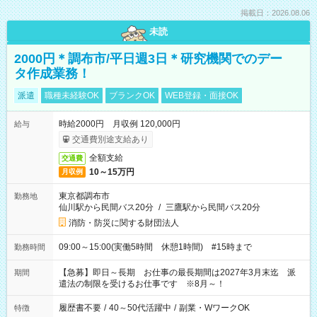
掲載日：2026.08.06
未読
2000円＊調布市/平日週3日＊研究機関でのデー
タ作成業務！
派遣
職種未経験OK
ブランクOK
WEB登録・面接OK
時給2000円 月収例 120,000円
給与
交通費別途支給あり
全額支給
交通費
10～15万円
月収例
東京都調布市
勤務地
仙川駅から民間バス20分
/
三鷹駅から民間バス20分
消防・防災に関する財団法人
09:00～15:00(実働5時間 休憩1時間) #15時まで
勤務時間
【急募】即日～長期 お仕事の最長期間は2027年3月末迄 派
期間
遣法の制限を受けるお仕事です ※8月～！
履歴書不要
/
40～50代活躍中
/
副業・WワークOK
特徴