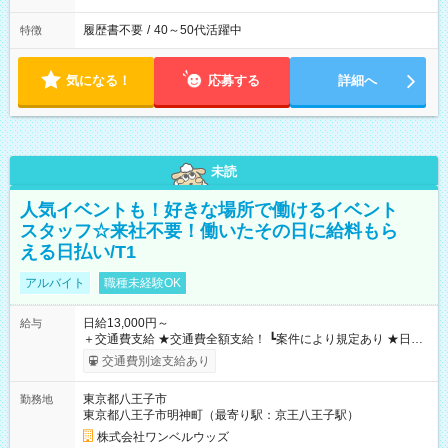
履歴書不要
/
40～50代活躍中
特徴
気になる！
応募する
詳細へ
未読
人気イベントも！好きな場所で働けるイベント
スタッフ☆来社不要！働いたその日に給料もら
える日払い/T1
アルバイト
職種未経験OK
日給13,000円～
給与
＋交通費支給 ★交通費全額支給！ ┗案件により規定あり ★日払
いOK！（規定あり） ┗働いたその日に現金GET♪ お仕事後はコ
交通費別途支給あり
ンビニATMから 日払い分を引き落とせます！ 【試用期間】試
用期間なし
東京都八王子市
勤務地
東京都八王子市明神町（最寄り駅：京王八王子駅）
株式会社ワンベルウッズ