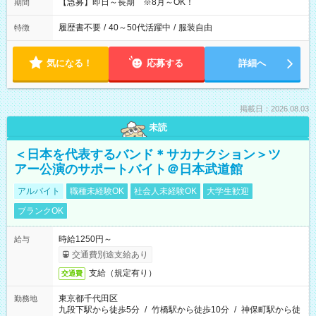
【急募】即日～長期 ※8月～OK！
期間
履歴書不要
/
40～50代活躍中
/
服装自由
特徴
気になる！
応募する
詳細へ
掲載日：2026.08.03
未読
＜日本を代表するバンド＊サカナクション＞ツ
アー公演のサポートバイト＠日本武道館
アルバイト
職種未経験OK
社会人未経験OK
大学生歓迎
ブランクOK
時給1250円～
給与
交通費別途支給あり
支給（規定有り）
交通費
東京都千代田区
勤務地
九段下駅から徒歩5分
/
竹橋駅から徒歩10分
/
神保町駅から徒