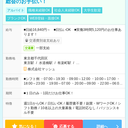
総会のお手伝い！
アルバイト
職種未経験OK
社会人未経験OK
大学生歓迎
ブランクOK
WEB登録・面接OK
■日給16,840円～ ■日払いOK ■実働3時間5,120円のお仕事あ
給与
ります！
交通費別途支給あり
一部支給
交通費
東京都千代田区
勤務地
東京駅
/
水道橋駅
/
有楽町駅
/
…
株式会社マッシュ
■シフト例 ・07:00～19:30 ・09:00～12:00 ・10:00～17:00 ・
勤務時間
18:00～23:00 ・19:00～07:00 ・20:00～09:00 ・22:00～06:00
etc ★最短で3時間で5,120円のお仕事から 15時間で2万円近く稼
げるお仕事も！ ご希望のお時間に合わせてご紹介！ ※シフトは
■１日のみ・1回だけお仕事OK！
期間
現場によって異なります。 ※勿論、休憩時間はあるのでご安心
ください！
週1日からOK
/
日払いOK
/
履歴書不要
/
副業・WワークOK
/
シ
特徴
フト勤務
/
10名以上の大量募集
/
電話対応なし
/
パソコンスキ
ル不要
気になる！
応募する
詳細へ