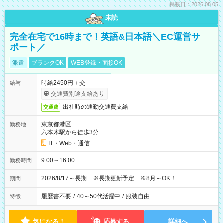
掲載日：2026.08.05
未読
完全在宅で16時まで！英語&日本語＼EC運営サ
ポート／
派遣
ブランクOK
WEB登録・面接OK
時給2450円＋交
給与
交通費別途支給あり
出社時の通勤交通費支給
交通費
東京都港区
勤務地
六本木駅から徒歩3分
IT・Web・通信
9:00～16:00
勤務時間
2026/8/17～長期 ※長期更新予定 ※8月～OK！
期間
履歴書不要
/
40～50代活躍中
/
服装自由
特徴
気になる！
応募する
詳細へ