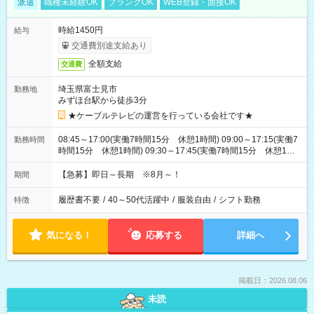
派遣
職種未経験OK
ブランクOK
WEB登録・面接OK
時給1450円
給与
交通費別途支給あり
全額支給
交通費
埼玉県富士見市
勤務地
みずほ台駅から徒歩3分
★ケーブルテレビの運営を行っている会社です★
08:45～17:00(実働7時間15分 休憩1時間) 09:00～17:15(実働7
勤務時間
時間15分 休憩1時間) 09:30～17:45(実働7時間15分 休憩1時
間) ※11:45～20:00：週1回程度遅番あります(在宅勤務OK) ※配
属チームにより
【急募】即日～長期 ※8月～！
期間
履歴書不要
/
40～50代活躍中
/
服装自由
/
シフト勤務
特徴
気になる！
応募する
詳細へ
掲載日：2026.08.06
未読