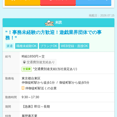
掲載日：2026.07.15
未読
”！事務未経験の方歓迎！遊戯業界団体での事
務！”
派遣
職種未経験OK
ブランクOK
WEB登録・面接OK
時給1650円＋交
給与
交通費別途支給あり
*交通費別途支給(当社規定あり)
交通費
東京都台東区
勤務地
仲御徒町駅から徒歩1分
/
御徒町駅から徒歩5分
仲御徒町駅近くの企業
9:30～17:30
勤務時間
【急募】即日～長期
期間
履歴書不要
特徴