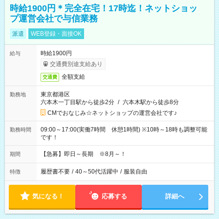
時給1900円＊完全在宅！17時迄！ネットショッ
プ運営会社で与信業務
派遣
WEB登録・面接OK
時給1900円
給与
交通費別途支給あり
全額支給
交通費
東京都港区
勤務地
六本木一丁目駅から徒歩2分
/
六本木駅から徒歩8分
CMでおなじみ☆ネットショップの運営会社です♪
09:00～17:00(実働7時間 休憩1時間) ※10時～18時も調整可能
勤務時間
です！
【急募】即日～長期 ※8月～！
期間
履歴書不要
/
40～50代活躍中
/
服装自由
特徴
気になる！
応募する
詳細へ