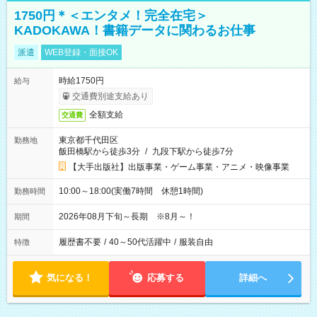
1750円＊＜エンタメ！完全在宅＞
KADOKAWA！書籍データに関わるお仕事
派遣
WEB登録・面接OK
時給1750円
給与
交通費別途支給あり
全額支給
交通費
東京都千代田区
勤務地
飯田橋駅から徒歩3分
/
九段下駅から徒歩7分
【大手出版社】出版事業・ゲーム事業・アニメ・映像事業
10:00～18:00(実働7時間 休憩1時間)
勤務時間
2026年08月下旬～長期 ※8月～！
期間
履歴書不要
/
40～50代活躍中
/
服装自由
特徴
気になる！
応募する
詳細へ