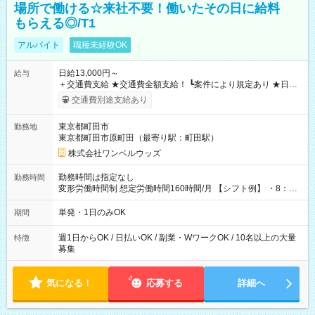
場所で働ける☆来社不要！働いたその日に給料
もらえる◎/T1
アルバイト
職種未経験OK
日給13,000円～
給与
＋交通費支給 ★交通費全額支給！ ┗案件により規定あり ★日払
いOK！（規定あり） ┗働いたその日に現金GET♪ お仕事後はコ
交通費別途支給あり
ンビニATMから 日払い分を引き落とせます！ 【試用期間】試
用期間なし
東京都町田市
勤務地
東京都町田市原町田（最寄り駅：町田駅）
株式会社ワンベルウッズ
勤務時間は指定なし
勤務時間
変形労働時間制 想定労働時間160時間/月 【シフト例】 ・8：00
～21：00
単発・1日のみOK
期間
週1日からOK / 日払いOK / 副業・WワークOK / 10名以上の大量
特徴
募集
気になる！
応募する
詳細へ