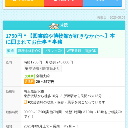
掲載日：2026.08.03
未読
1750円＊【図書館や博物館が好きなかたへ】本
に囲まれてお仕事＊事務
派遣
職種未経験OK
ブランクOK
WEB登録・面接OK
時給1750円 月収例 245,000円
給与
交通費別途支給あり
全額支給
交通費
20～25万円
月収例
埼玉県所沢市
勤務地
東所沢駅から徒歩10分
/
所沢駅から民間バス12分
■文芸資料の収集・保存・展示をおこなっています
09:00～17:00(実働7時間 休憩1時間) ※10時～18時もご相談OK
勤務時間
です！
2026年09月上旬～長期 ※9月～！
期間