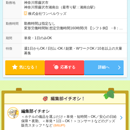
神奈川県藤沢市
勤務地
神奈川県藤沢市湘南台（最寄り駅：湘南台駅）
株式会社ワンベルウッズ
勤務時間は指定なし
勤務時間
変形労働時間制 想定労働時間160時間/月 【シフト例】 ・8：00
～21：00
単発・1日のみOK
期間
週1日からOK / 日払いOK / 副業・WワークOK / 10名以上の大量
特徴
募集
気になる！
応募する
詳細へ
編集部イチオシ
＜ホテルの備品を運ぶだけ＞単発・短時間～OK／安心の日給
保障＊夜勤、＜単発＊1日～OK！＞コンサートなどのグッズ
販売スタッフ＊など
(8/6UP!)