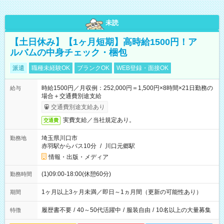
未読
【土日休み】【1ヶ月短期】高時給1500円！ア
ルバムの中身チェック・梱包
派遣
職種未経験OK
ブランクOK
WEB登録・面接OK
時給1500円／月収例：252,000円＝1,500円×8時間×21日勤務の
給与
場合＋交通費別途支給
交通費別途支給あり
実費支給／当社規定あり。
交通費
埼玉県川口市
勤務地
赤羽駅からバス10分
/
川口元郷駅
情報・出版・メディア
(1)09:00-18:00(休憩60分)
勤務時間
1ヶ月以上3ヶ月未満／即日～1ヵ月間（更新の可能性あり）
期間
履歴書不要
/
40～50代活躍中
/
服装自由
/
10名以上の大量募集
特徴