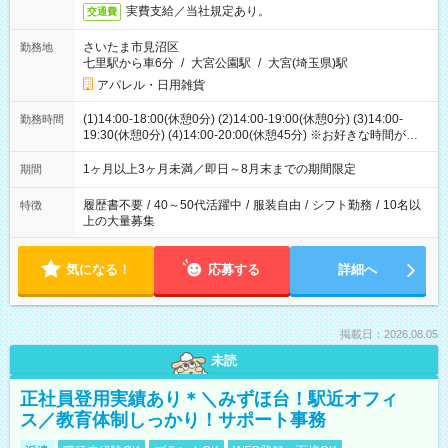
実費支給／当社規定あり。
交通費
さいたま市見沼区
勤務地
七里駅から車6分
/
大宮公園駅
/
大宮(埼玉県)駅
アパレル・日用雑貨
(1)14:00-18:00(休憩0分) (2)14:00-19:00(休憩0分) (3)14:00-
勤務時間
19:30(休憩0分) (4)14:00-20:00(休憩45分) ※お好きな時間が選べ
ます
1ヶ月以上3ヶ月未満／即日～8月末までの期間限定
期間
履歴書不要
/
40～50代活躍中
/
服装自由
/
シフト勤務
/
10名以
特徴
上の大量募集
気になる！
応募する
詳細へ
掲載日：2026.08.05
未読
正社員登用実績あり＊＼みずほ台！駅近オフィ
ス／教育体制しっかり！サポート事務