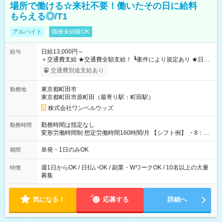
場所で働ける☆来社不要！働いたその日に給料
もらえる◎/T1
アルバイト
職種未経験OK
日給13,000円～
給与
＋交通費支給 ★交通費全額支給！ ┗案件により規定あり ★日払
いOK！（規定あり） ┗働いたその日に現金GET♪ お仕事後はコ
交通費別途支給あり
ンビニATMから 日払い分を引き落とせます！ 【試用期間】試
用期間なし
東京都町田市
勤務地
東京都町田市原町田（最寄り駅：町田駅）
株式会社ワンベルウッズ
勤務時間は指定なし
勤務時間
変形労働時間制 想定労働時間160時間/月 【シフト例】 ・8：00
～21：00
単発・1日のみOK
期間
週1日からOK / 日払いOK / 副業・WワークOK / 10名以上の大量
特徴
募集
気になる！
応募する
詳細へ