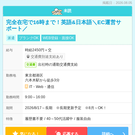
掲載日：2026.08.05
未読
完全在宅で16時まで！英語&日本語＼EC運営サ
ポート／
派遣
ブランクOK
WEB登録・面接OK
時給2450円＋交
給与
交通費別途支給あり
出社時の通勤交通費支給
交通費
東京都港区
勤務地
六本木駅から徒歩3分
IT・Web・通信
9:00～16:00
勤務時間
2026/8/17～長期 ※長期更新予定 ※8月～OK！
期間
履歴書不要
/
40～50代活躍中
/
服装自由
特徴
気になる！
応募する
詳細へ