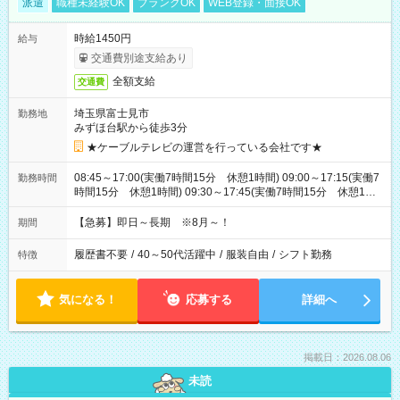
派遣
職種未経験OK
ブランクOK
WEB登録・面接OK
時給1450円
給与
交通費別途支給あり
全額支給
交通費
埼玉県富士見市
勤務地
みずほ台駅から徒歩3分
★ケーブルテレビの運営を行っている会社です★
08:45～17:00(実働7時間15分 休憩1時間) 09:00～17:15(実働7
勤務時間
時間15分 休憩1時間) 09:30～17:45(実働7時間15分 休憩1時
間) ※11:45～20:00：週1回程度遅番あります(在宅勤務OK) ※配
属チームにより
【急募】即日～長期 ※8月～！
期間
履歴書不要
/
40～50代活躍中
/
服装自由
/
シフト勤務
特徴
気になる！
応募する
詳細へ
掲載日：2026.08.06
未読