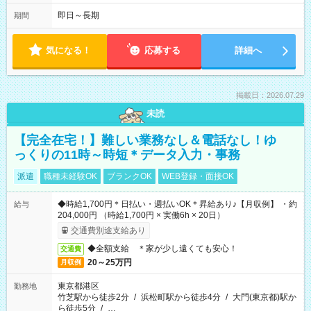
即日～長期
期間
気になる！
応募する
詳細へ
掲載日：2026.07.29
未読
【完全在宅！】難しい業務なし＆電話なし！ゆ
っくりの11時～時短＊データ入力・事務
派遣
職種未経験OK
ブランクOK
WEB登録・面接OK
◆時給1,700円＊日払い・週払いOK＊昇給あり♪【月収例】 ・約
給与
204,000円 （時給1,700円 × 実働6h × 20日）
交通費別途支給あり
◆全額支給 ＊家が少し遠くても安心！
交通費
20～25万円
月収例
東京都港区
勤務地
竹芝駅から徒歩2分
/
浜松町駅から徒歩4分
/
大門(東京都)駅か
ら徒歩5分
/
…