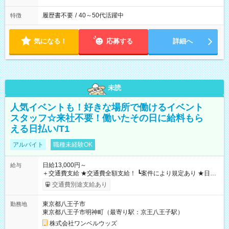
履歴書不要
/
40～50代活躍中
特徴
気になる！
応募する
詳細へ
未読
人気イベントも！好きな場所で働けるイベント
スタッフ☆来社不要！働いたその日に給料もら
える日払い/T1
アルバイト
職種未経験OK
日給13,000円～
給与
＋交通費支給 ★交通費全額支給！ ┗案件により規定あり ★日払
いOK！（規定あり） ┗働いたその日に現金GET♪ お仕事後はコ
交通費別途支給あり
ンビニATMから 日払い分を引き落とせます！ 【試用期間】試
用期間なし
東京都八王子市
勤務地
東京都八王子市明神町（最寄り駅：京王八王子駅）
株式会社ワンベルウッズ