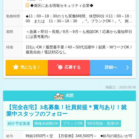
◆港区にある情報セキュリティ企業◆
◆11：00～18：30のうち実働6時間、休憩60分 ※11：00～18：
勤務時間
00 または 11：30～18：30 。*。ブランクOK！。*。 例え
ば前職が、 在宅/財団法人/事務/コールセンター/受付/販売/カフェ
スタッフ スイーツ販売/ホテルフロント/化粧品販売/など 様々な
＜急募＞即日～長期／8月～9月～も相談OK！応募から最短即日
期間
業界から入社して活躍されています♪
には選考案内♪
日払いOK
/
履歴書不要
/
40～50代活躍中
/
副業・WワークOK
/
特徴
服装自由
/
電話対応なし
気になる！
応募する
詳細へ
掲載日：2026.08.06
未読
【完全在宅】3名募集！社員前提＊賞与あり！就
業中スタッフのフォロー
紹介予定派遣
職種未経験OK
ブランクOK
WEB登録・面接OK
時給1650円＋交 【月収例】346,500円～ ■給与の前払いが可
給与