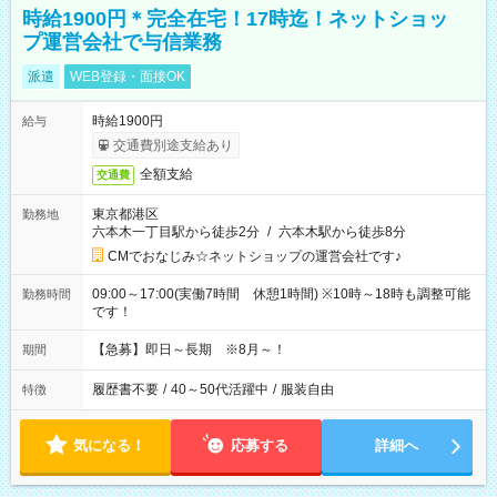
時給1900円＊完全在宅！17時迄！ネットショッ
プ運営会社で与信業務
派遣
WEB登録・面接OK
時給1900円
給与
交通費別途支給あり
全額支給
交通費
東京都港区
勤務地
六本木一丁目駅から徒歩2分
/
六本木駅から徒歩8分
CMでおなじみ☆ネットショップの運営会社です♪
09:00～17:00(実働7時間 休憩1時間) ※10時～18時も調整可能
勤務時間
です！
【急募】即日～長期 ※8月～！
期間
履歴書不要
/
40～50代活躍中
/
服装自由
特徴
気になる！
応募する
詳細へ