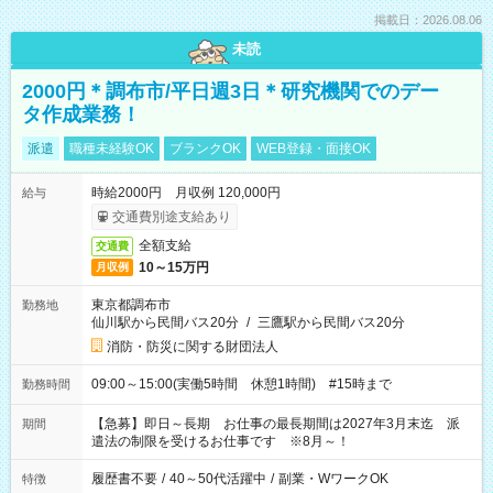
掲載日：2026.08.06
未読
2000円＊調布市/平日週3日＊研究機関でのデー
タ作成業務！
派遣
職種未経験OK
ブランクOK
WEB登録・面接OK
時給2000円 月収例 120,000円
給与
交通費別途支給あり
全額支給
交通費
10～15万円
月収例
東京都調布市
勤務地
仙川駅から民間バス20分
/
三鷹駅から民間バス20分
消防・防災に関する財団法人
09:00～15:00(実働5時間 休憩1時間) #15時まで
勤務時間
【急募】即日～長期 お仕事の最長期間は2027年3月末迄 派
期間
遣法の制限を受けるお仕事です ※8月～！
履歴書不要
/
40～50代活躍中
/
副業・WワークOK
特徴