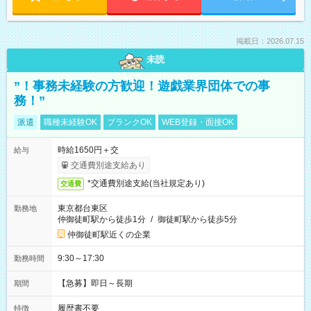
掲載日：2026.07.15
未読
”！事務未経験の方歓迎！遊戯業界団体での事
務！”
派遣
職種未経験OK
ブランクOK
WEB登録・面接OK
時給1650円＋交
給与
交通費別途支給あり
*交通費別途支給(当社規定あり)
交通費
東京都台東区
勤務地
仲御徒町駅から徒歩1分
/
御徒町駅から徒歩5分
仲御徒町駅近くの企業
9:30～17:30
勤務時間
【急募】即日～長期
期間
履歴書不要
特徴