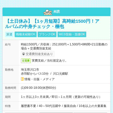
未読
【土日休み】【1ヶ月短期】高時給1500円！ア
ルバムの中身チェック・梱包
派遣
職種未経験OK
ブランクOK
WEB登録・面接OK
時給1500円／月収例：252,000円＝1,500円×8時間×21日勤務の
給与
場合＋交通費別途支給
交通費別途支給あり
実費支給／当社規定あり。
交通費
埼玉県川口市
勤務地
赤羽駅からバス10分
/
川口元郷駅
情報・出版・メディア
(1)09:00-18:00(休憩60分)
勤務時間
1ヶ月以上3ヶ月未満／即日～1ヵ月間（更新の可能性あり）
期間
履歴書不要
/
40～50代活躍中
/
服装自由
/
10名以上の大量募集
特徴