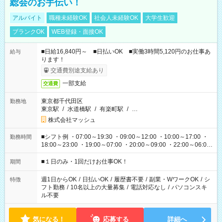
総会のお手伝い！
アルバイト
職種未経験OK
社会人未経験OK
大学生歓迎
ブランクOK
WEB登録・面接OK
■日給16,840円～ ■日払いOK ■実働3時間5,120円のお仕事あ
給与
ります！
交通費別途支給あり
一部支給
交通費
東京都千代田区
勤務地
東京駅
/
水道橋駅
/
有楽町駅
/
…
株式会社マッシュ
■シフト例 ・07:00～19:30 ・09:00～12:00 ・10:00～17:00 ・
勤務時間
18:00～23:00 ・19:00～07:00 ・20:00～09:00 ・22:00～06:00
etc ★最短で3時間で5,120円のお仕事から 15時間で2万円近く稼
げるお仕事も！ ご希望のお時間に合わせてご紹介！ ※シフトは
■１日のみ・1回だけお仕事OK！
期間
現場によって異なります。 ※勿論、休憩時間はあるのでご安心
ください！
週1日からOK
/
日払いOK
/
履歴書不要
/
副業・WワークOK
/
シ
特徴
フト勤務
/
10名以上の大量募集
/
電話対応なし
/
パソコンスキ
ル不要
気になる！
応募する
詳細へ