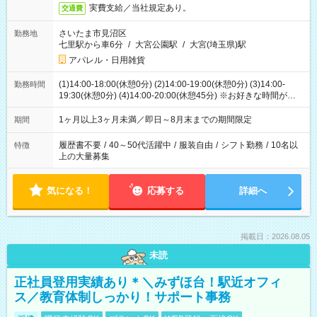
実費支給／当社規定あり。
交通費
さいたま市見沼区
勤務地
七里駅から車6分
/
大宮公園駅
/
大宮(埼玉県)駅
アパレル・日用雑貨
(1)14:00-18:00(休憩0分) (2)14:00-19:00(休憩0分) (3)14:00-
勤務時間
19:30(休憩0分) (4)14:00-20:00(休憩45分) ※お好きな時間が選べ
ます
1ヶ月以上3ヶ月未満／即日～8月末までの期間限定
期間
履歴書不要
/
40～50代活躍中
/
服装自由
/
シフト勤務
/
10名以
特徴
上の大量募集
気になる！
応募する
詳細へ
掲載日：2026.08.05
未読
正社員登用実績あり＊＼みずほ台！駅近オフィ
ス／教育体制しっかり！サポート事務