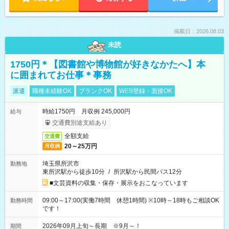
掲載日：2026.08.03
未読
1750円＊【図書館や博物館が好きなかたへ】本
に囲まれてお仕事＊事務
派遣
職種未経験OK
ブランクOK
WEB登録・面接OK
時給1750円 月収例 245,000円
給与
交通費別途支給あり
全額支給
交通費
20～25万円
月収例
埼玉県所沢市
勤務地
東所沢駅から徒歩10分
/
所沢駅から民間バス12分
■文芸資料の収集・保存・展示をおこなっています
09:00～17:00(実働7時間 休憩1時間) ※10時～18時もご相談OK
勤務時間
です！
2026年09月上旬～長期 ※9月～！
期間