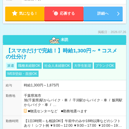
気になる！
応募する
詳細へ
掲載日：2026.07.26
未読
【スマホだけで完結！】時給1,300円～＊コスメ
の仕分け
派遣
職種未経験OK
社会人未経験OK
大学生歓迎
ブランクOK
WEB登録・面接OK
時給1,300円～1,875円
給与
千葉県旭市
勤務地
旭(千葉県)駅からバイク・車
/
干潟駅からバイク・車
/
飯岡駅
からバイク・車
/
…
■物流センターなど ■勤務地選べます
【1日3時間～も相談OK!】午前中のみや18時以降などのシフト
勤務時間
あり！ シフト例 ▼9:00～12:00 ▼9:00～17:00 ▼10:00～19:00