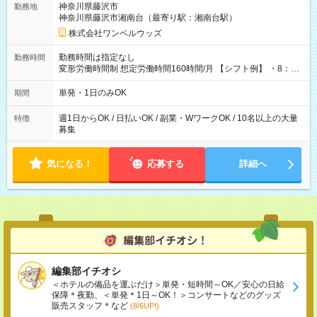
神奈川県藤沢市
勤務地
神奈川県藤沢市湘南台（最寄り駅：湘南台駅）
株式会社ワンベルウッズ
勤務時間は指定なし
勤務時間
変形労働時間制 想定労働時間160時間/月 【シフト例】 ・8：00
～21：00
単発・1日のみOK
期間
週1日からOK / 日払いOK / 副業・WワークOK / 10名以上の大量
特徴
募集
気になる！
応募する
詳細へ
編集部イチオシ
＜ホテルの備品を運ぶだけ＞単発・短時間～OK／安心の日給
保障＊夜勤、＜単発＊1日～OK！＞コンサートなどのグッズ
販売スタッフ＊など
(8/6UP!)