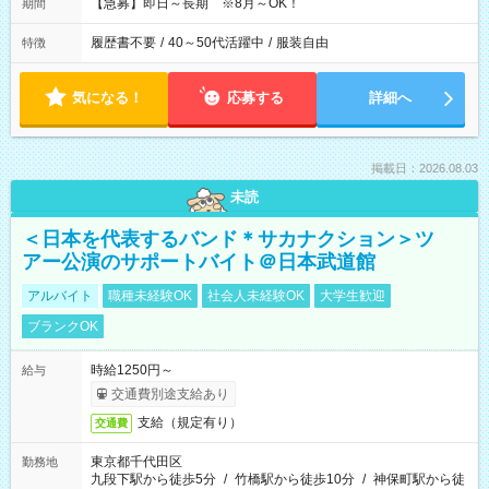
【急募】即日～長期 ※8月～OK！
期間
履歴書不要
/
40～50代活躍中
/
服装自由
特徴
気になる！
応募する
詳細へ
掲載日：2026.08.03
未読
＜日本を代表するバンド＊サカナクション＞ツ
アー公演のサポートバイト＠日本武道館
アルバイト
職種未経験OK
社会人未経験OK
大学生歓迎
ブランクOK
時給1250円～
給与
交通費別途支給あり
支給（規定有り）
交通費
東京都千代田区
勤務地
九段下駅から徒歩5分
/
竹橋駅から徒歩10分
/
神保町駅から徒