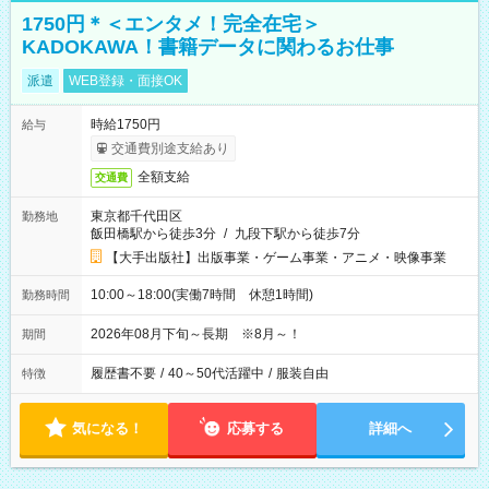
1750円＊＜エンタメ！完全在宅＞
KADOKAWA！書籍データに関わるお仕事
派遣
WEB登録・面接OK
時給1750円
給与
交通費別途支給あり
全額支給
交通費
東京都千代田区
勤務地
飯田橋駅から徒歩3分
/
九段下駅から徒歩7分
【大手出版社】出版事業・ゲーム事業・アニメ・映像事業
10:00～18:00(実働7時間 休憩1時間)
勤務時間
2026年08月下旬～長期 ※8月～！
期間
履歴書不要
/
40～50代活躍中
/
服装自由
特徴
気になる！
応募する
詳細へ