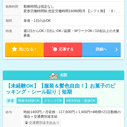
勤務時間は指定なし
勤務時間
変形労働時間制 想定労働時間160時間/月 【シフト例】 ・8：00
～21：00
単発・1日のみOK
期間
週1日からOK / 日払いOK / 副業・WワークOK / 10名以上の大量
特徴
募集
気になる！
応募する
詳細へ
未読
【未経験OK】【服装＆髪色自由！】お菓子のピ
ッキング・シール貼り｜短期
派遣
職種未経験OK
ブランクOK
WEB登録・面接OK
時給1400円／月収例：117,600円＝1,400円×4時間×21日勤務の
給与
場合＋交通費別途支給
交通費別途支給あり