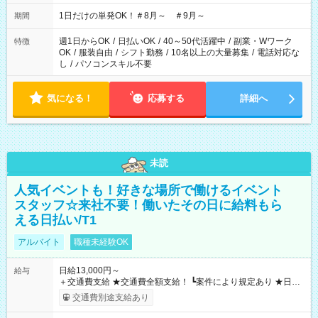
▼18:00～21:00
1日だけの単発OK！＃8月～ ＃9月～
期間
週1日からOK
/
日払いOK
/
40～50代活躍中
/
副業・Wワーク
特徴
OK
/
服装自由
/
シフト勤務
/
10名以上の大量募集
/
電話対応な
し
/
パソコンスキル不要
気になる！
応募する
詳細へ
未読
人気イベントも！好きな場所で働けるイベント
スタッフ☆来社不要！働いたその日に給料もら
える日払い/T1
アルバイト
職種未経験OK
日給13,000円～
給与
＋交通費支給 ★交通費全額支給！ ┗案件により規定あり ★日払
いOK！（規定あり） ┗働いたその日に現金GET♪ お仕事後はコ
交通費別途支給あり
ンビニATMから 日払い分を引き落とせます！ 【試用期間】試
用期間なし