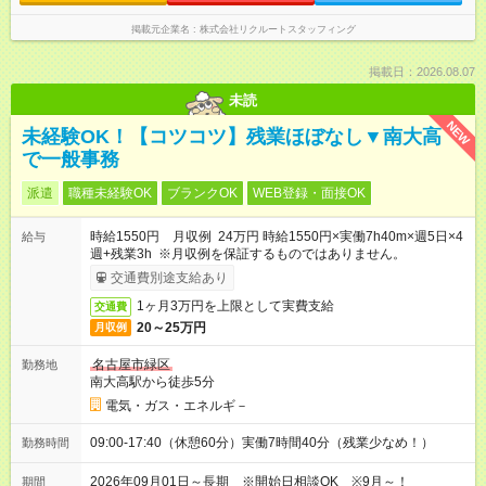
掲載元企業名
株式会社リクルートスタッフィング
掲載日：2026.08.07
未読
NEW
未経験OK！【コツコツ】残業ほぼなし▼南大高
で一般事務
派遣
職種未経験OK
ブランクOK
WEB登録・面接OK
時給1550円 月収例 24万円 時給1550円×実働7h40m×週5日×4
給与
週+残業3h ※月収例を保証するものではありません。
交通費別途支給あり
1ヶ月3万円を上限として実費支給
交通費
20～25万円
月収例
名古屋市緑区
勤務地
南大高駅から徒歩5分
電気・ガス・エネルギ－
09:00-17:40（休憩60分）実働7時間40分（残業少なめ！）
勤務時間
2026年09月01日～長期 ※開始日相談OK ※9月～！
期間