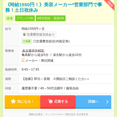
NEW
《時給1550円！》美容メーカー*営業部門で事
務！土日祝休み
派遣
ブランクOK
WEB登録・面接OK
時給1550円＋交
給与
交通費別途支給あり
◎交通費支給(社内規定有)
交通費
名古屋市中村区
勤務地
亀島駅から徒歩5分
/
栄生駅から徒歩10分
メーカー・商社関連
8:45～17:45
勤務時間
【急募】即日～長期 ※開始日ご相談ください♪
期間
履歴書不要
/
40～50代活躍中
/
服装自由
特徴
気になる！
応募する
詳細へ
掲載元企業名
マンパワーグループ株式会社 名古屋支店