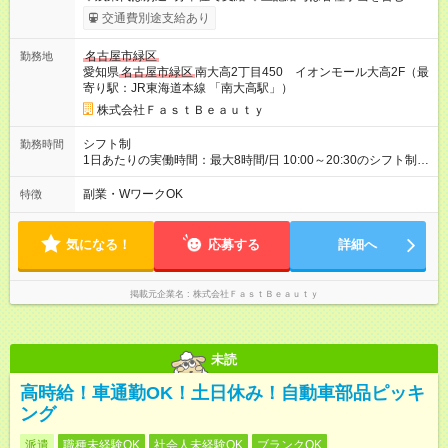
月インセンティブポイント付与 ・店舗売上や入客人数などに応
交通費別途支給あり
じてインセンティブポイントを付与 ・ポイントは6ヶ月に一度引
き出し可能 ◇半年に1回の昇給制度（3人に1人以上が昇給） ◇管
名古屋市緑区
勤務地
理美容師手当あり 研修期間6ヶ月間は以下給与のみ変更あり 時
愛知県
名古屋市緑区
南大高2丁目450 イオンモール大高2F（最
給1140円 ※交通費支給（全額支給） ※給与に関しては2025年度
寄り駅：JR東海道本線 「南大高駅」）
の最低賃金を反映済み ※各都道府県の施行月より適応、入社時
期によっては変動の可能性あり 詳細は、採用担当へお問い合わ
株式会社ＦａｓｔＢｅａｕｔｙ
せください 【試用期間】試用期間なし
シフト制
勤務時間
1日あたりの実働時間：最大8時間/日 10:00～20:30のシフト制
週2日～、1日5時間～OK シフトはご希望を伺いながら相談のう
え決定します 扶養内勤務・ダブルワークOK
副業・WワークOK
特徴
気になる！
応募する
詳細へ
掲載元企業名
株式会社ＦａｓｔＢｅａｕｔｙ
未読
高時給！車通勤OK！土日休み！自動車部品ピッキ
ング
派遣
職種未経験OK
社会人未経験OK
ブランクOK