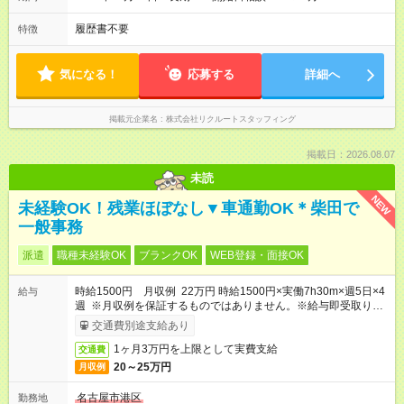
履歴書不要
特徴
気になる！
応募する
詳細へ
掲載元企業名
株式会社リクルートスタッフィング
掲載日：2026.08.07
未読
NEW
未経験OK！残業ほぼなし▼車通勤OK＊柴田で
一般事務
派遣
職種未経験OK
ブランクOK
WEB登録・面接OK
時給1500円 月収例 22万円 時給1500円×実働7h30m×週5日×4
給与
週 ※月収例を保証するものではありません。※給与即受取りサ
ービス利用可（利用条件有）
交通費別途支給あり
1ヶ月3万円を上限として実費支給
交通費
20～25万円
月収例
名古屋市港区
勤務地