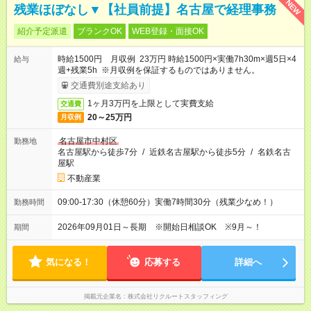
NEW
残業ほぼなし▼【社員前提】名古屋で経理事務
紹介予定派遣
ブランクOK
WEB登録・面接OK
時給1500円 月収例 23万円 時給1500円×実働7h30m×週5日×4
給与
週+残業5h ※月収例を保証するものではありません。
交通費別途支給あり
1ヶ月3万円を上限として実費支給
交通費
20～25万円
月収例
名古屋市中村区
勤務地
名古屋駅から徒歩7分
/
近鉄名古屋駅から徒歩5分
/
名鉄名古
屋駅
不動産業
09:00-17:30（休憩60分）実働7時間30分（残業少なめ！）
勤務時間
2026年09月01日～長期 ※開始日相談OK ※9月～！
期間
気になる！
応募する
詳細へ
掲載元企業名
株式会社リクルートスタッフィング