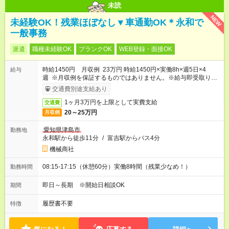
未読
NEW
未経験OK！残業ほぼなし▼車通勤OK＊永和で
一般事務
派遣
職種未経験OK
ブランクOK
WEB登録・面接OK
時給1450円 月収例 23万円 時給1450円×実働8h×週5日×4
給与
週 ※月収例を保証するものではありません。※給与即受取りサ
ービス利用可（利用条件有）
交通費別途支給あり
1ヶ月3万円を上限として実費支給
交通費
20～25万円
月収例
愛知県津島市
勤務地
永和駅から徒歩11分
/
富吉駅からバス4分
機械商社
08:15-17:15（休憩60分）実働8時間（残業少なめ！）
勤務時間
即日～長期 ※開始日相談OK
期間
履歴書不要
特徴