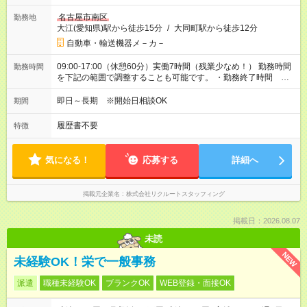
名古屋市南区
勤務地
大江(愛知県)駅から徒歩15分
/
大同町駅から徒歩12分
自動車・輸送機器メ－カ－
09:00-17:00（休憩60分）実働7時間（残業少なめ！） 勤務時間
勤務時間
を下記の範囲で調整することも可能です。 ・勤務終了時間
17:00～18:00 ・実働 07:00～08:00
即日～長期 ※開始日相談OK
期間
履歴書不要
特徴
気になる！
応募する
詳細へ
掲載元企業名
株式会社リクルートスタッフィング
掲載日：2026.08.07
未読
NEW
未経験OK！栄で一般事務
派遣
職種未経験OK
ブランクOK
WEB登録・面接OK