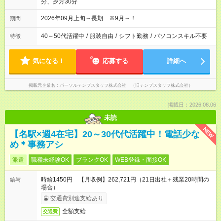
分、夕方30分
2026年09月上旬～長期 ※9月～！
期間
40～50代活躍中
/
服装自由
/
シフト勤務
/
パソコンスキル不要
特徴
気になる！
応募する
詳細へ
掲載元企業名
パーソルテンプスタッフ株式会社 （旧テンプスタッフ株式会社）
掲載日：2026.08.06
未読
NEW
【名駅×週4在宅】20～30代代活躍中！電話少な
め＊事務アシ
派遣
職種未経験OK
ブランクOK
WEB登録・面接OK
時給1450円 【月収例】262,721円（21日出社＋残業20時間の
給与
場合）
交通費別途支給あり
全額支給
交通費