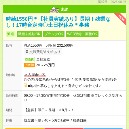
掲載日：2026.08.06
未読
NEW
時給1550円＊【社員実績あり】長期！残業な
し！17時台定時〇土日祝休み＊事務
派遣
職種未経験OK
ブランクOK
WEB登録・面接OK
時給1550円 月収例 232,500円
給与
交通費別途支給あり
全額支給
交通費
20～25万円
月収例
名古屋市中区
勤務地
丸の内(愛知県)駅から徒歩3分
/
伏見(愛知県)駅から徒歩3分
■地域の暮らしを支える＊身近なガス会社です♪
09:00～17:30(実働7時間30分 休憩1時間) ※フレックス制度あ
勤務時間
り！
【急募】即日～長期 ※8月～！
期間
履歴書不要
/
40～50代活躍中
/
服装自由
特徴