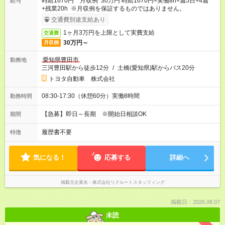
時給1670円 月収例 30万円 時給1670円×実働8h×週5日×4週
給与
+残業20h ※月収例を保証するものではありません。
交通費別途支給あり
1ヶ月3万円を上限として実費支給
交通費
30万円～
月収例
愛知県豊田市
勤務地
三河豊田駅から徒歩12分
/
土橋(愛知県)駅からバス20分
トヨタ自動車 株式会社
08:30-17:30（休憩60分）実働8時間
勤務時間
【急募】即日～長期 ※開始日相談OK
期間
履歴書不要
特徴
気になる！
応募する
詳細へ
掲載元企業名
株式会社リクルートスタッフィング
掲載日：2026.08.07
未読