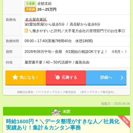
全額支給
交通費
20～25万円
月収例
名古屋市東区
勤務地
栄(愛知県)駅から徒歩5分
/
高岳駅から徒歩6分
＼働きやすいと評判／大手電力会社の管理部門でのお仕事◎
09:00～17:40(実働7時間40分 休憩1時間)
勤務時間
2026年08月中旬～長期 9/1開始の相談OKですよ！ ※8月～！
期間
履歴書不要
/
40～50代活躍中
/
服装自由
特徴
気になる！
応募する
詳細へ
掲載元企業名
パーソルテンプスタッフ株式会社 （旧テンプスタッフ株式会社）
掲載日：2026.08.06
未読
NEW
時給1600円＊＼データ整理がすきな人／社員化
実績あり！集計＆カンタン事務