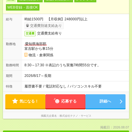
WEB登録・面接OK
時給1500円 【月収例】248000円以上
給与
交通費別途支給あり
交通費支給有り
交通費
愛知県海部郡
勤務地
富吉駅から車15分
物流・倉庫関係
8:30～17:30 ※表記のうち実働7時間55分です。
勤務時間
2026/8/17～長期
期間
履歴書不要
/
電話対応なし
/
パソコンスキル不要
特徴
気になる！
応募する
詳細へ
掲載元企業名
株式会社テクノ・サービス
掲載日：2026.08.07