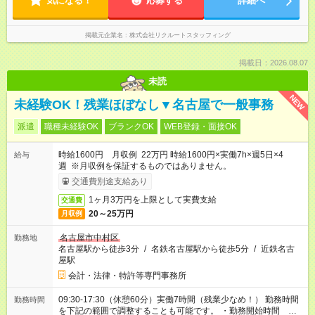
気になる！
応募する
詳細へ
掲載元企業名
株式会社リクルートスタッフィング
掲載日：2026.08.07
未読
NEW
未経験OK！残業ほぼなし▼名古屋で一般事務
派遣
職種未経験OK
ブランクOK
WEB登録・面接OK
時給1600円 月収例 22万円 時給1600円×実働7h×週5日×4
給与
週 ※月収例を保証するものではありません。
交通費別途支給あり
1ヶ月3万円を上限として実費支給
交通費
20～25万円
月収例
名古屋市中村区
勤務地
名古屋駅から徒歩3分
/
名鉄名古屋駅から徒歩5分
/
近鉄名古
屋駅
会計・法律・特許等専門事務所
09:30-17:30（休憩60分）実働7時間（残業少なめ！） 勤務時間
勤務時間
を下記の範囲で調整することも可能です。 ・勤務開始時間