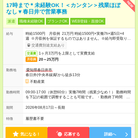
NEW
17時まで＊未経験OK！＜カンタン＞残業ほぼ
なし▼春日井で営業事務
派遣
職種未経験OK
ブランクOK
WEB登録・面接OK
時給1500円 月収例 21万円 時給1500円×実働7h×週5日×4
給与
週 ※月収例を保証するものではありません。※給与即受取りサ
ービス利用可（利用条件有）
交通費別途支給あり
1ヶ月3万円を上限として実費支給
交通費
20～25万円
月収例
愛知県春日井市
勤務地
春日井(中央本線)駅から徒歩13分
不動産業
09:00-17:00（休憩60分）実働7時間（残業少なめ！） 勤務時間
勤務時間
を下記の範囲で調整することも可能です。 ・勤務終了時間
17:00～18:00 ・実働 07:00～08:00
2026年08月17日～長期
期間
履歴書不要
特徴
気になる！
応募する
詳細へ