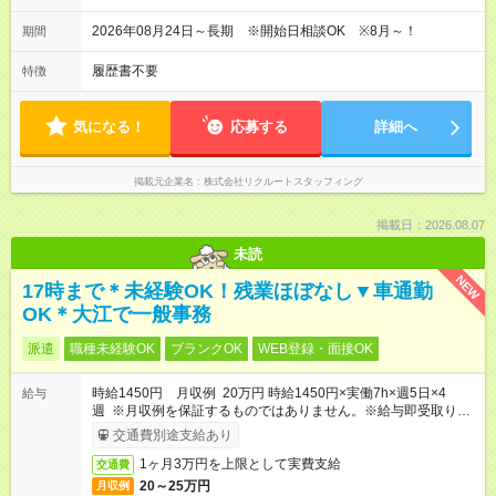
09:30～10:30 ・勤務終了時間 16:30～17:30 ・実働 05:00～
07:00
2026年08月24日～長期 ※開始日相談OK ※8月～！
期間
履歴書不要
特徴
気になる！
応募する
詳細へ
掲載元企業名
株式会社リクルートスタッフィング
掲載日：2026.08.07
未読
NEW
17時まで＊未経験OK！残業ほぼなし▼車通勤
OK＊大江で一般事務
派遣
職種未経験OK
ブランクOK
WEB登録・面接OK
時給1450円 月収例 20万円 時給1450円×実働7h×週5日×4
給与
週 ※月収例を保証するものではありません。※給与即受取りサ
ービス利用可（利用条件有）
交通費別途支給あり
1ヶ月3万円を上限として実費支給
交通費
20～25万円
月収例