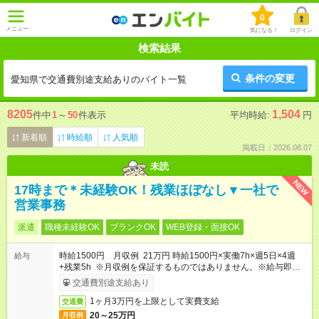
0
メニュー
気になる！
ログイン
検索結果
条件の変更
愛知県で交通費別途支給ありのバイト一覧
8205
1,504
件中
1
～
50
件表示
平均時給:
円
新着順
時給順
人気順
掲載日：2026.08.07
未読
NEW
17時まで＊未経験OK！残業ほぼなし▼一社で
営業事務
派遣
職種未経験OK
ブランクOK
WEB登録・面接OK
時給1500円 月収例 21万円 時給1500円×実働7h×週5日×4週
給与
+残業5h ※月収例を保証するものではありません。※給与即受取
りサービス利用可（利用条件有）
交通費別途支給あり
1ヶ月3万円を上限として実費支給
交通費
20～25万円
月収例