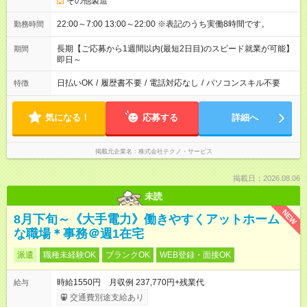
その他製造
22:00～7:00 13:00～22:00 ※表記のうち実働8時間です。
勤務時間
長期【ご応募から1週間以内(最短2日目)のスピード就業が可能】
期間
即日～
日払いOK
/
履歴書不要
/
電話対応なし
/
パソコンスキル不要
特徴
気になる！
応募する
詳細へ
掲載元企業名
株式会社テクノ・サービス
掲載日：2026.08.06
未読
NEW
8月下旬～《大手電力》働きやすくアットホーム
な職場＊事務＠週1在宅
派遣
職種未経験OK
ブランクOK
WEB登録・面接OK
時給1550円 月収例 237,770円+残業代
給与
交通費別途支給あり