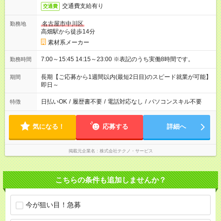
交通費支給有り
交通費
名古屋市中川区
勤務地
高畑駅から徒歩14分
素材系メーカー
7:00～15:45 14:15～23:00 ※表記のうち実働8時間です。
勤務時間
長期【ご応募から1週間以内(最短2日目)のスピード就業が可能】
期間
即日～
日払いOK
/
履歴書不要
/
電話対応なし
/
パソコンスキル不要
特徴
気になる！
応募する
詳細へ
掲載元企業名
株式会社テクノ・サービス
こちらの条件も追加しませんか？
今が狙い目！急募