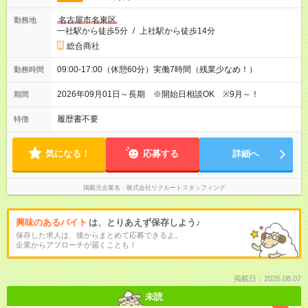
名古屋市名東区
勤務地
一社駅から徒歩5分
/
上社駅から徒歩14分
総合商社
09:00-17:00（休憩60分）実働7時間（残業少なめ！）
勤務時間
2026年09月01日～長期 ※開始日相談OK ※9月～！
期間
履歴書不要
特徴
気になる！
応募する
詳細へ
掲載元企業名
株式会社リクルートスタッフィング
興味のあるバイト
は、とりあえず保存しよう♪
保存した求人は、後からまとめて応募できるよ。
企業からアプローチが届くことも！
掲載日：2026.08.07
未読