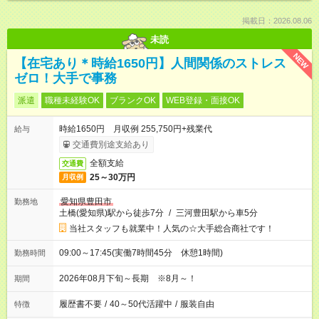
掲載日：2026.08.06
未読
NEW
【在宅あり＊時給1650円】人間関係のストレス
ゼロ！大手で事務
派遣
職種未経験OK
ブランクOK
WEB登録・面接OK
時給1650円 月収例 255,750円+残業代
給与
交通費別途支給あり
全額支給
交通費
25～30万円
月収例
愛知県豊田市
勤務地
土橋(愛知県)駅から徒歩7分
/
三河豊田駅から車5分
当社スタッフも就業中！人気の☆大手総合商社です！
09:00～17:45(実働7時間45分 休憩1時間)
勤務時間
2026年08月下旬～長期 ※8月～！
期間
履歴書不要
/
40～50代活躍中
/
服装自由
特徴