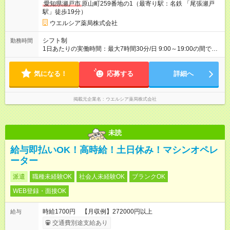
愛知県瀬戸市
原山町259番地の1（最寄り駅：名鉄 「尾張瀬戸
駅」徒歩19分）
ウエルシア薬局株式会社
シフト制
勤務時間
1日あたりの実働時間：最大7時間30分/日 9:00～19:00の間で1
日7.5時間の勤務 ☆週3～5日の勤務 ※勤務曜日応相談 ☆未経
験・無資格可
気になる！
応募する
詳細へ
掲載元企業名
ウエルシア薬局株式会社
未読
給与即払いOK！高時給！土日休み！マシンオペレ
ーター
派遣
職種未経験OK
社会人未経験OK
ブランクOK
WEB登録・面接OK
時給1700円 【月収例】272000円以上
給与
交通費別途支給あり