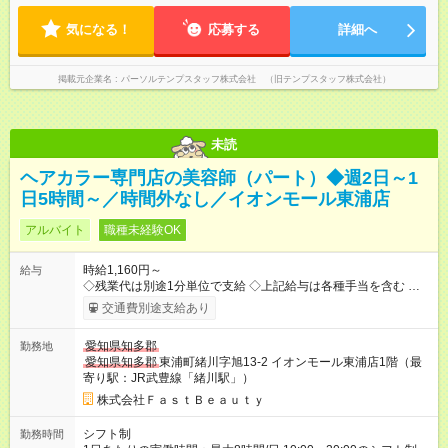
気になる！
応募する
詳細へ
掲載元企業名
パーソルテンプスタッフ株式会社 （旧テンプスタッフ株式会社）
未読
ヘアカラー専門店の美容師（パート）◆週2日～1
日5時間～／時間外なし／イオンモール東浦店
アルバイト
職種未経験OK
時給1,160円～
給与
◇残業代は別途1分単位で支給 ◇上記給与は各種手当を含む ◇毎
月インセンティブポイント付与 ・店舗売上や入客人数などに応
交通費別途支給あり
じてインセンティブポイントを付与 ・ポイントは6ヶ月に一度引
き出し可能 ◇半年に1回の昇給制度（3人に1人以上が昇給） ◇管
愛知県知多郡
勤務地
理美容師手当あり 研修期間6ヶ月間は以下給与のみ変更あり 時
愛知県知多郡
東浦町緒川字旭13-2 イオンモール東浦店1階（最
給1140円 ※交通費支給（全額支給） ※給与に関しては2025年度
寄り駅：JR武豊線「緒川駅」）
の最低賃金を反映済み ※各都道府県の施行月より適応、入社時
期によっては変動の可能性あり 詳細は、採用担当へお問い合わ
株式会社ＦａｓｔＢｅａｕｔｙ
せください 【試用期間】試用期間なし
シフト制
勤務時間