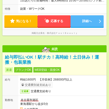
1日あたりの実働時間：最大8時間/日 10:00～20:00のシフト制
週2日～、1日5時間～OK シフトはご希望を伺いながら相談のう
え決定します 扶養内勤務・ダブルワークOK
副業・WワークOK
特徴
気になる！
応募する
詳細へ
掲載元企業名
株式会社ＦａｓｔＢｅａｕｔｙ
未読
給与即払いOK！駅チカ！高時給！土日休み！運
搬・包装業務
派遣
ブランクOK
WEB登録・面接OK
時給1600円 【月収例】268000円以上
給与
交通費別途支給あり
交通費支給有り
交通費
名古屋市港区
勤務地
東海通駅から徒歩5分