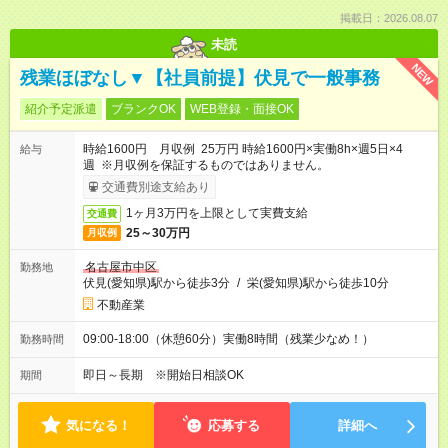
掲載日：2026.08.07
未読
NEW
残業ほぼなし▼【社員前提】伏見で一般事務
紹介予定派遣
ブランクOK
WEB登録・面接OK
時給1600円 月収例 25万円 時給1600円×実働8h×週5日×4
給与
週 ※月収例を保証するものではありません。
交通費別途支給あり
1ヶ月3万円を上限として実費支給
交通費
25～30万円
月収例
名古屋市中区
勤務地
伏見(愛知県)駅から徒歩3分
/
栄(愛知県)駅から徒歩10分
不動産業
09:00-18:00（休憩60分）実働8時間（残業少なめ！）
勤務時間
即日～長期 ※開始日相談OK
期間
気になる！
応募する
詳細へ