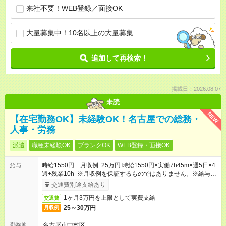
来社不要！WEB登録／面接OK
大量募集中！10名以上の大量募集
追加して再検索！
掲載日：2026.08.07
未読
NEW
【在宅勤務OK】未経験OK！名古屋での総務・
人事・労務
派遣
職種未経験OK
ブランクOK
WEB登録・面接OK
時給1550円 月収例 25万円 時給1550円×実働7h45m×週5日×4
給与
週+残業10h ※月収例を保証するものではありません。※給与即
受取りサービス利用可（利用条件有）
交通費別途支給あり
1ヶ月3万円を上限として実費支給
交通費
25～30万円
月収例
名古屋市中村区
勤務地