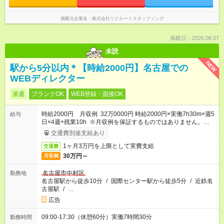
掲載元企業名
株式会社リクルートスタッフィング
掲載日：2026.08.07
未読
NEW
駅から5分以内＊【時給2000円】名古屋での
WEBディレクター
派遣
ブランクOK
WEB登録・面接OK
時給2000円 月収例 32万0000円 時給2000円×実働7h30m×週5
給与
日×4週+残業10h ※月収例を保証するものではありません。※給
与即受取りサービス利用可（利用条件有）
交通費別途支給あり
1ヶ月3万円を上限として実費支給
交通費
30万円～
月収例
名古屋市中村区
勤務地
名古屋駅から徒歩10分
/
国際センター駅から徒歩5分
/
近鉄名
古屋駅
/
…
広告
09:00-17:30（休憩60分）実働7時間30分
勤務時間