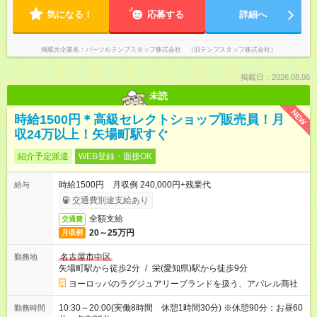
気になる！
応募する
詳細へ
掲載元企業名
パーソルテンプスタッフ株式会社 （旧テンプスタッフ株式会社）
掲載日：2026.08.06
未読
NEW
時給1500円＊高級セレクトショップ販売員！月
収24万以上！矢場町駅すぐ
紹介予定派遣
WEB登録・面接OK
時給1500円 月収例 240,000円+残業代
給与
交通費別途支給あり
全額支給
交通費
20～25万円
月収例
名古屋市中区
勤務地
矢場町駅から徒歩2分
/
栄(愛知県)駅から徒歩9分
ヨーロッパのラグジュアリーブランドを扱う、アパレル商社
10:30～20:00(実働8時間 休憩1時間30分) ※休憩90分：お昼60
勤務時間