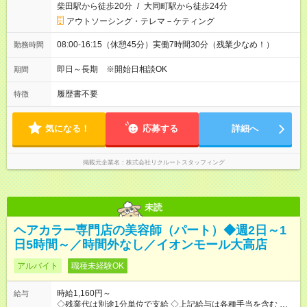
柴田駅から徒歩20分
/
大同町駅から徒歩24分
アウトソーシング・テレマ－ケティング
08:00-16:15（休憩45分）実働7時間30分（残業少なめ！）
勤務時間
即日～長期 ※開始日相談OK
期間
履歴書不要
特徴
気になる！
応募する
詳細へ
掲載元企業名
株式会社リクルートスタッフィング
未読
ヘアカラー専門店の美容師（パート）◆週2日～1
日5時間～／時間外なし／イオンモール大高店
アルバイト
職種未経験OK
時給1,160円～
給与
◇残業代は別途1分単位で支給 ◇上記給与は各種手当を含む ◇毎