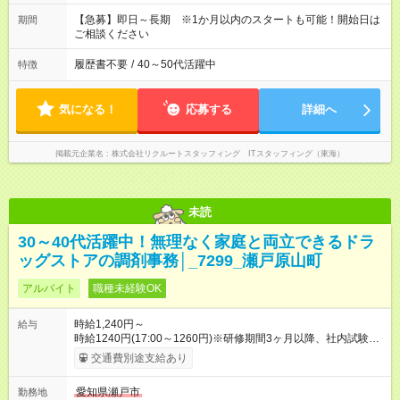
【急募】即日～長期 ※1か月以内のスタートも可能！開始日は
期間
ご相談ください
履歴書不要
/
40～50代活躍中
特徴
気になる！
応募する
詳細へ
掲載元企業名
株式会社リクルートスタッフィング ITスタッフィング（東海）
未読
30～40代活躍中！無理なく家庭と両立できるドラ
ッグストアの調剤事務│_7299_瀬戸原山町
アルバイト
職種未経験OK
時給1,240円～
給与
時給1240円(17:00～1260円)※研修期間3ヶ月以降、社内試験に
よる更新判定あり 社内試験合格後、時給＋50～100円の昇給あ
交通費別途支給あり
り （大学生は＋20円） 試用期間あり：入社日から3ヶ月間／本
採用と待遇は変わりません。 【試用期間】試用期間あり 試用期
愛知県瀬戸市
勤務地
間の長さ：3ヶ月 雇用形態、給与は本採用時と同じです。