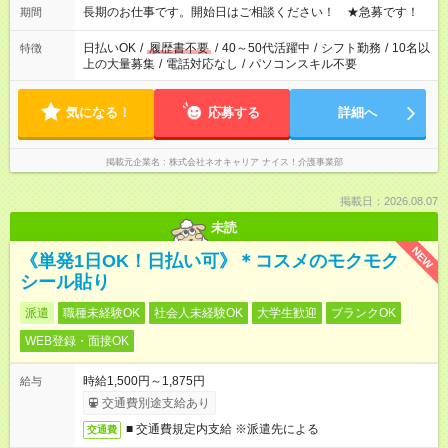
1日7時間 ＊日勤のみ ＊土日休み ＊午前だけ・午後だけ ＊平日
長期のお仕事です。開始日はご相談ください！ ★急募です！
期間
のみ・土日のみ ＊Wワークや扶養内 など、いろんなシフトのお
仕事をご紹介できます！ 登録の際に、あなたのご希望をお聞か
日払いOK
/
履歴書不要
/
40～50代活躍中
/
シフト勤務
/
10名以
特徴
せください。
上の大量募集
/
電話対応なし
/
パソコンスキル不要
気になる！
応募する
詳細へ
掲載元企業名
株式会社ネオキャリア ナイス！介護事業部
掲載日：2026.08.07
未読
NEW
《単発1日OK！日払い可》＊コスメのモクモク
シール貼り
派遣
職種未経験OK
社会人未経験OK
大学生歓迎
ブランクOK
WEB登録・面接OK
時給1,500円～1,875円
給与
交通費別途支給あり
■ 交通費規定内支給 ※派遣先による
交通費