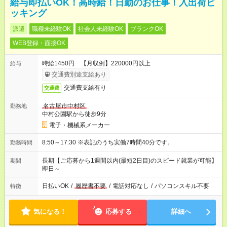
給与即払いOK！高時給！日勤のお仕事！入出荷ピ
ッキング
派遣
職種未経験OK
社会人未経験OK
ブランクOK
WEB登録・面接OK
時給1450円 【月収例】220000円以上
給与
交通費別途支給あり
交通費支給有り
交通費
名古屋市中村区
勤務地
中村公園駅から徒歩9分
電子・機械系メーカー
8:50～17:30 ※表記のうち実働7時間40分です。
勤務時間
長期【ご応募から1週間以内(最短2日目)のスピード就業が可能】
期間
即日～
日払いOK
/
履歴書不要
/
電話対応なし
/
パソコンスキル不要
特徴
気になる！
応募する
詳細へ