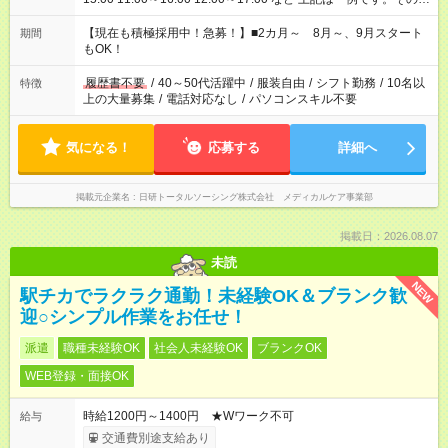
シフトもご相談ください。 ※Wワークの場合当社と合わせて法
定労働時間が週40時間を超えなければOKです。
【現在も積極採用中！急募！】■2カ月～ 8月～、9月スタート
期間
もOK！
履歴書不要
/
40～50代活躍中
/
服装自由
/
シフト勤務
/
10名以
特徴
上の大量募集
/
電話対応なし
/
パソコンスキル不要
気になる！
応募する
詳細へ
掲載元企業名
日研トータルソーシング株式会社 メディカルケア事業部
掲載日：2026.08.07
未読
NEW
駅チカでラクラク通勤！未経験OK＆ブランク歓
迎○シンプル作業をお任せ！
派遣
職種未経験OK
社会人未経験OK
ブランクOK
WEB登録・面接OK
時給1200円～1400円 ★Wワーク不可
給与
交通費別途支給あり