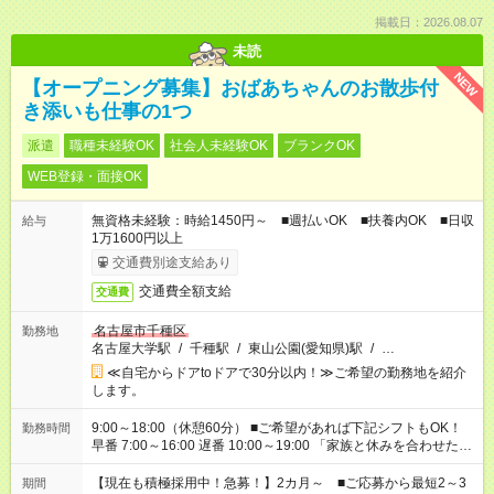
掲載日：2026.08.07
未読
NEW
【オープニング募集】おばあちゃんのお散歩付
き添いも仕事の1つ
派遣
職種未経験OK
社会人未経験OK
ブランクOK
WEB登録・面接OK
無資格未経験：時給1450円～ ■週払いOK ■扶養内OK ■日収
給与
1万1600円以上
交通費別途支給あり
交通費全額支給
交通費
名古屋市千種区
勤務地
名古屋大学駅
/
千種駅
/
東山公園(愛知県)駅
/
…
≪自宅からドアtoドアで30分以内！≫ご希望の勤務地を紹介
します。
9:00～18:00（休憩60分） ■ご希望があれば下記シフトもOK！
勤務時間
早番 7:00～16:00 遅番 10:00～19:00 「家族と休みを合わせた
い」 「余裕を持って夕飯の準備がしたい」 「できれば残業はし
たくない」 など、ご希望を教えてくださいね。 ※Wワーク希望
【現在も積極採用中！急募！】2カ月～ ■ご応募から最短2～3
期間