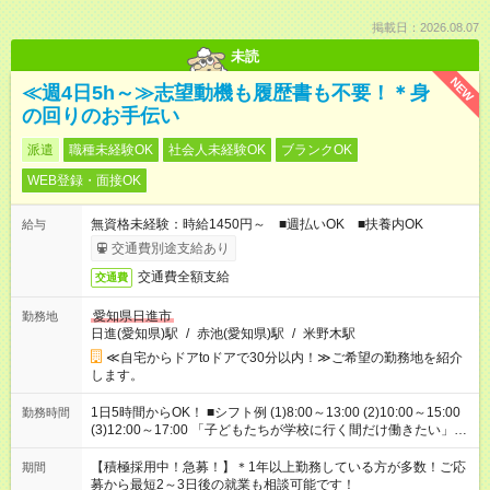
掲載日：2026.08.07
未読
NEW
≪週4日5h～≫志望動機も履歴書も不要！＊身
の回りのお手伝い
派遣
職種未経験OK
社会人未経験OK
ブランクOK
WEB登録・面接OK
無資格未経験：時給1450円～ ■週払いOK ■扶養内OK
給与
交通費別途支給あり
交通費全額支給
交通費
愛知県日進市
勤務地
日進(愛知県)駅
/
赤池(愛知県)駅
/
米野木駅
≪自宅からドアtoドアで30分以内！≫ご希望の勤務地を紹介
します。
1日5時間からOK！ ■シフト例 (1)8:00～13:00 (2)10:00～15:00
勤務時間
(3)12:00～17:00 「子どもたちが学校に行く間だけ働きたい」
「余裕を持って夕飯の準備がしたい」 「午前中は働いて、午後
はプライベートの時間にしたい」 など、ご希望を教えてくださ
【積極採用中！急募！】＊1年以上勤務している方が多数！ご応
期間
いね。 ※Wワーク希望の方へ 今ご覧のお仕事で希望する勤務時
募から最短2～3日後の就業も相談可能です！