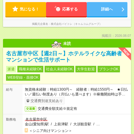
気になる！
応募する
詳細へ
掲載元企業名
株式会社バイトレ（キャムコムグループ）
掲載日：2026.08.07
未読
NEW
名古屋市中区【週2日～】ホテルライクな高齢者
マンションで生活サポート
派遣
職種未経験OK
社会人未経験OK
大学生歓迎
ブランクOK
WEB登録・面接OK
無資格未経験：時給1300円～ 経験者：時給1550円～ ★日払
給与
い／週払い制度あり（月払いも選べます）※稼働開始時は手続き
完了次第のお支払いとなります。
交通費別途支給あり
交通費全額支給※規定有
交通費
名古屋市中区
勤務地
金山(愛知県)駅
/
上前津駅
/
大須観音駅
/
…
＜シニア向けマンション＞