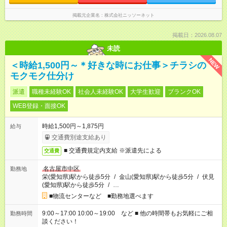
掲載元企業名
株式会社ニッソーネット
掲載日：2026.08.07
未読
NEW
＜時給1,500円～＊好きな時にお仕事＞チラシの
モクモク仕分け
派遣
職種未経験OK
社会人未経験OK
大学生歓迎
ブランクOK
WEB登録・面接OK
時給1,500円～1,875円
給与
交通費別途支給あり
■ 交通費規定内支給 ※派遣先による
交通費
名古屋市中区
勤務地
栄(愛知県)駅から徒歩5分
/
金山(愛知県)駅から徒歩5分
/
伏見
(愛知県)駅から徒歩5分
/
…
■物流センターなど ■勤務地選べます
9:00～17:00 10:00～19:00 など ■ 他の時間帯もお気軽にご相
勤務時間
談ください！