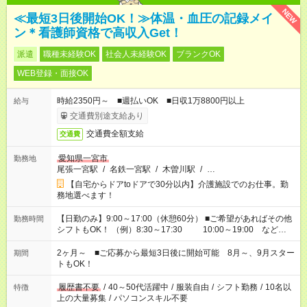
NEW
≪最短3日後開始OK！≫体温・血圧の記録メイ
ン＊看護師資格で高収入Get！
派遣
職種未経験OK
社会人未経験OK
ブランクOK
WEB登録・面接OK
時給2350円～ ■週払いOK ■日収1万8800円以上
給与
交通費別途支給あり
交通費全額支給
交通費
愛知県一宮市
勤務地
尾張一宮駅
/
名鉄一宮駅
/
木曽川駅
/
…
【自宅からドアtoドアで30分以内】介護施設でのお仕事。勤
務地選べます！
【日勤のみ】9:00～17:00（休憩60分） ■ご希望があればその他
勤務時間
シフトもOK！ （例）8:30～17:30 10:00～19:00 など
「家族とお休みを合わせたい」 「できれば残業はしたくない」
など、あなたのご希望に沿ったお仕事をご紹介します！ ※Wワ
2ヶ月～ ■ご応募から最短3日後に開始可能 8月～、9月スター
期間
ーク希望の方へ 今ご覧のお仕事で希望する勤務時間と、もう1つ
トもOK！
のお仕事の勤務時間。 合計で週40時間を超える場合は応募でき
ません
履歴書不要
/
40～50代活躍中
/
服装自由
/
シフト勤務
/
10名以
特徴
上の大量募集
/
パソコンスキル不要