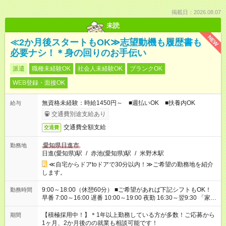
掲載日：2026.08.07
未読
NEW
≪2か月後スタートもOK≫志望動機も履歴書も
必要ナシ！＊身の回りのお手伝い
派遣
職種未経験OK
社会人未経験OK
ブランクOK
WEB登録・面接OK
無資格未経験：時給1450円～ ■週払いOK ■扶養内OK
給与
交通費別途支給あり
交通費全額支給
交通費
愛知県日進市
勤務地
日進(愛知県)駅
/
赤池(愛知県)駅
/
米野木駅
≪自宅からドアtoドアで30分以内！≫ご希望の勤務地を紹介
します。
9:00～18:00（休憩60分） ■ご希望があれば下記シフトもOK！
勤務時間
早番 7:00～16:00 遅番 10:00～19:00 夜勤 16:30～翌9:30 「家族
と休みを合わせたい」 「余裕を持って夕飯の準備がしたい」
「できれば残業はしたくない」 など、ご希望を教えてください
【積極採用中！】＊1年以上勤務している方が多数！ご応募から
期間
ね。 ※Wワーク希望の方へ 今ご覧のお仕事で希望する勤務時間
1ヶ月、2か月後のの就業も相談可能です！