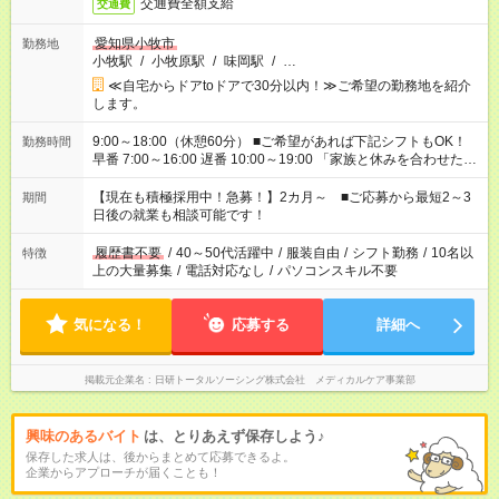
交通費全額支給
交通費
愛知県小牧市
勤務地
小牧駅
/
小牧原駅
/
味岡駅
/
…
≪自宅からドアtoドアで30分以内！≫ご希望の勤務地を紹介
します。
9:00～18:00（休憩60分） ■ご希望があれば下記シフトもOK！
勤務時間
早番 7:00～16:00 遅番 10:00～19:00 「家族と休みを合わせた
い」 「余裕を持って夕飯の準備がしたい」 「できれば残業はし
たくない」 など、ご希望を教えてくださいね。 ※Wワーク希望
【現在も積極採用中！急募！】2カ月～ ■ご応募から最短2～3
期間
の方へ 今ご覧のお仕事で希望する勤務時間と、もう1つのお仕事
日後の就業も相談可能です！
の勤務時間。 合計で週40時間を超える場合は応募できません。
履歴書不要
/
40～50代活躍中
/
服装自由
/
シフト勤務
/
10名以
特徴
上の大量募集
/
電話対応なし
/
パソコンスキル不要
気になる！
応募する
詳細へ
掲載元企業名
日研トータルソーシング株式会社 メディカルケア事業部
興味のあるバイト
は、とりあえず保存しよう♪
保存した求人は、後からまとめて応募できるよ。
企業からアプローチが届くことも！