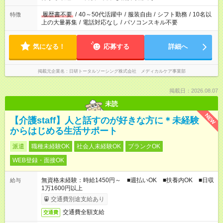
間と、もう1つのお仕事の勤務時間。 合計で週40時間を超える
場合は応募できません。
履歴書不要
/
40～50代活躍中
/
服装自由
/
シフト勤務
/
10名以
特徴
上の大量募集
/
電話対応なし
/
パソコンスキル不要
気になる！
応募する
詳細へ
掲載元企業名
日研トータルソーシング株式会社 メディカルケア事業部
掲載日：2026.08.07
未読
NEW
【介護staff】人と話すのが好きな方に＊未経験
からはじめる生活サポート
派遣
職種未経験OK
社会人未経験OK
ブランクOK
WEB登録・面接OK
無資格未経験：時給1450円～ ■週払いOK ■扶養内OK ■日収
給与
1万1600円以上
交通費別途支給あり
交通費全額支給
交通費