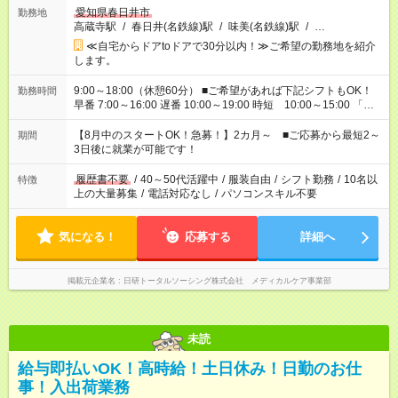
愛知県春日井市
勤務地
高蔵寺駅
/
春日井(名鉄線)駅
/
味美(名鉄線)駅
/
…
≪自宅からドアtoドアで30分以内！≫ご希望の勤務地を紹介
します。
9:00～18:00（休憩60分） ■ご希望があれば下記シフトもOK！
勤務時間
早番 7:00～16:00 遅番 10:00～19:00 時短 10:00～15:00 「家
族と休みを合わせたい」 「余裕を持って夕飯の準備がしたい」
「できれば残業はしたくない」 など、ご希望を教えてください
【8月中のスタートOK！急募！】2カ月～ ■ご応募から最短2～
期間
ね。 ※Wワーク希望の方へ 今ご覧のお仕事で希望する勤務時間
3日後に就業が可能です！
と、もう1つのお仕事の勤務時間。 合計で週40時間を超える場
合は応募できません。
履歴書不要
/
40～50代活躍中
/
服装自由
/
シフト勤務
/
10名以
特徴
上の大量募集
/
電話対応なし
/
パソコンスキル不要
気になる！
応募する
詳細へ
掲載元企業名
日研トータルソーシング株式会社 メディカルケア事業部
未読
給与即払いOK！高時給！土日休み！日勤のお仕
事！入出荷業務