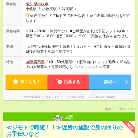
愛知県小牧市
勤務地
小牧駅
/
小牧原駅
/
味岡駅
/
…
≪自宅からドアtoドアで30分以内！≫ご希望の勤務地を紹介
します。
9:00～18:00（休憩60分） ■ご希望があれば下記シフトもOK！
勤務時間
早番 7:00～16:00 遅番 10:00～19:00 「家族と休みを合わせた
い」 「余裕を持って夕飯の準備がしたい」 「できれば残業はし
たくない」 など、ご希望を教えてくださいね。 ※Wワーク希望
【現在も積極採用中！急募！】2カ月～ ■ご応募から最短2～3
期間
の方へ 今ご覧のお仕事で希望する勤務時間と、もう1つのお仕事
日後の就業も相談可能です！
の勤務時間。 合計で週40時間を超える場合は応募できません。
履歴書不要
/
40～50代活躍中
/
服装自由
/
シフト勤務
/
10名以
特徴
上の大量募集
/
電話対応なし
/
パソコンスキル不要
気になる！
応募する
詳細へ
掲載元企業名
日研トータルソーシング株式会社 メディカルケア事業部
掲載日：2026.08.07
未読
NEW
≪ジモトで時短！！≫近所の施設で身の回りの
お手伝いなど