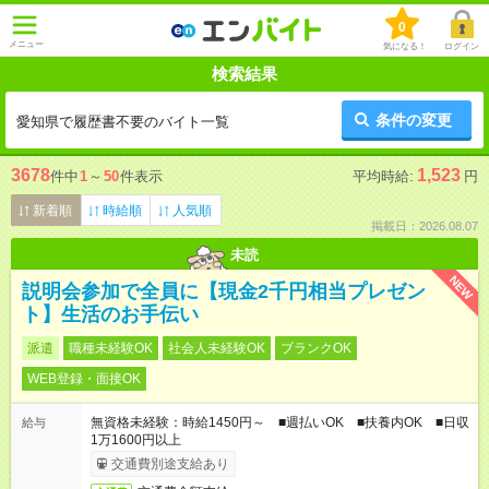
0
メニュー
気になる！
ログイン
検索結果
条件の変更
愛知県で履歴書不要のバイト一覧
3678
1,523
件中
1
～
50
件表示
平均時給:
円
新着順
時給順
人気順
掲載日：2026.08.07
未読
NEW
説明会参加で全員に【現金2千円相当プレゼン
ト】生活のお手伝い
派遣
職種未経験OK
社会人未経験OK
ブランクOK
WEB登録・面接OK
無資格未経験：時給1450円～ ■週払いOK ■扶養内OK ■日収
給与
1万1600円以上
交通費別途支給あり