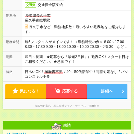
交通費全額支給
交通費
愛知県長久手市
勤務地
長久手古戦場駅
長久手市など…勤務地多数！通いやすい勤務地をご紹介しま
す。
週5フルタイムがメインです！ ＜勤務時間の例＞ 8:00～17:00
勤務時間
8:30～17:30 9:00～18:00 10:00～19:00 20:30～翌5:30 など ★
その他にも勤務時間多数！ 日勤のみ、残業なし、交替制など
ご希望を教えてください！
即日～長期 ★応募から「最短2日後」に勤務OK！スタート日は
期間
ご相談ください。★急募です！
日払いOK
/
履歴書不要
/
40～50代活躍中
/
電話対応なし
/
パソ
特徴
コンスキル不要
気になる！
応募する
詳細へ
掲載元企業名
株式会社テクノ・サービス 採用担当
未読