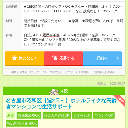
★1日6時間～の時短シフトOK ★スタート時間選べます！ 7:00～
勤務時間
16:00 9:00～17:00 11:00～19:00 など 残業なし！ ※Wワークの
場合、他のお仕事と合わせ週40時間超の就業はご案内できませ
ん ※法令に基づき、週20時間以上勤務は社会保険への加入対象
開始日はご相談ください！ ★急募 ★職場が気に入れば、長期
期間
となります ※労働者派遣法（日雇い派遣の原則禁止）により、
でも働けます！
短時間・短期間の就業はご案内が難しい場合があります
日払いOK
/
履歴書不要
/
40～50代活躍中
/
副業・Wワーク
特徴
OK
/
服装自由
/
シフト勤務
/
10名以上の大量募集
/
電話対応な
し
/
パソコンスキル不要
気になる！
応募する
詳細へ
掲載元企業名
マンパワーグループ株式会社 ケアサービス事業部 （医療福祉介護関連）
掲載日：2026.08.07
未読
NEW
名古屋市昭和区【週2日～】ホテルライクな高齢
者マンションで生活サポート
派遣
職種未経験OK
社会人未経験OK
大学生歓迎
ブランクOK
WEB登録・面接OK