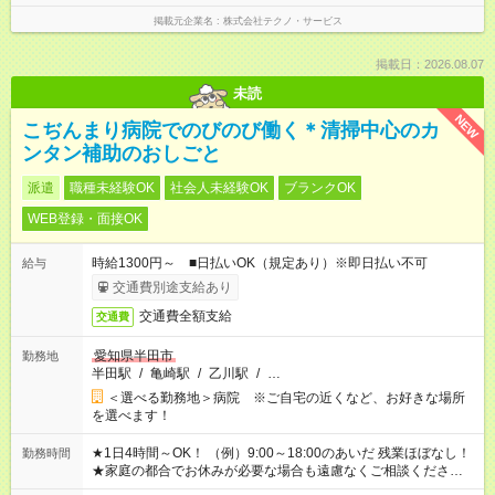
掲載元企業名
株式会社テクノ・サービス
掲載日：2026.08.07
未読
NEW
こぢんまり病院でのびのび働く＊清掃中心のカ
ンタン補助のおしごと
派遣
職種未経験OK
社会人未経験OK
ブランクOK
WEB登録・面接OK
時給1300円～ ■日払いOK（規定あり）※即日払い不可
給与
交通費別途支給あり
交通費全額支給
交通費
愛知県半田市
勤務地
半田駅
/
亀崎駅
/
乙川駅
/
…
＜選べる勤務地＞病院 ※ご自宅の近くなど、お好きな場所
を選べます！
★1日4時間～OK！ （例）9:00～18:00のあいだ 残業ほぼなし！
勤務時間
★家庭の都合でお休みが必要な場合も遠慮なくご相談ください。
※シフトはご希望に合わせて調整可能です。 その他、 ＊週4日・