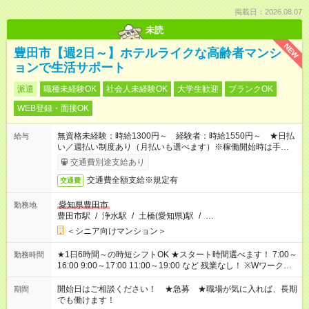
掲載日：2026.08.07
未読
NEW
豊田市【週2日～】ホテルライクな高齢者マンシ
ョンで生活サポート
派遣
職種未経験OK
社会人未経験OK
大学生歓迎
ブランクOK
WEB登録・面接OK
無資格未経験：時給1300円～ 経験者：時給1550円～ ★日払
給与
い／週払い制度あり（月払いも選べます）※稼働開始時は手続き
完了次第のお支払いとなります。
交通費別途支給あり
交通費全額支給※規定有
交通費
愛知県豊田市
勤務地
豊田市駅
/
浄水駅
/
土橋(愛知県)駅
/
…
＜シニア向けマンション＞
★1日6時間～の時短シフトOK ★スタート時間選べます！ 7:00～
勤務時間
16:00 9:00～17:00 11:00～19:00 など 残業なし！ ※Wワークの
場合、他のお仕事と合わせ週40時間超の就業はご案内できませ
ん ※法令に基づき、週20時間以上勤務は社会保険への加入対象
開始日はご相談ください！ ★急募 ★職場が気に入れば、長期
期間
となります ※労働者派遣法（日雇い派遣の原則禁止）により、
でも働けます！