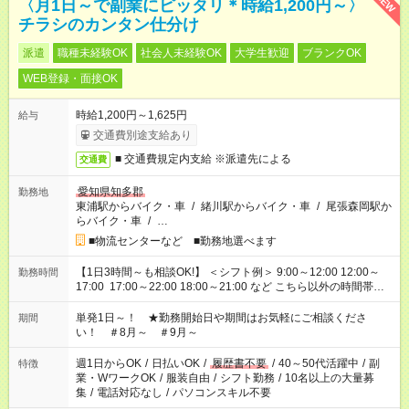
NEW
〈月1日～で副業にピッタリ＊時給1,200円～〉
チラシのカンタン仕分け
派遣
職種未経験OK
社会人未経験OK
大学生歓迎
ブランクOK
WEB登録・面接OK
時給1,200円～1,625円
給与
交通費別途支給あり
■ 交通費規定内支給 ※派遣先による
交通費
愛知県知多郡
勤務地
東浦駅からバイク・車
/
緒川駅からバイク・車
/
尾張森岡駅か
らバイク・車
/
…
■物流センターなど ■勤務地選べます
【1日3時間～も相談OK!】 ＜シフト例＞ 9:00～12:00 12:00～
勤務時間
17:00 17:00～22:00 18:00～21:00 など こちら以外の時間帯も
お気軽にご相談ください！
単発1日～！ ★勤務開始日や期間はお気軽にご相談くださ
期間
い！ ＃8月～ ＃9月～
週1日からOK
/
日払いOK
/
履歴書不要
/
40～50代活躍中
/
副
特徴
業・WワークOK
/
服装自由
/
シフト勤務
/
10名以上の大量募
集
/
電話対応なし
/
パソコンスキル不要