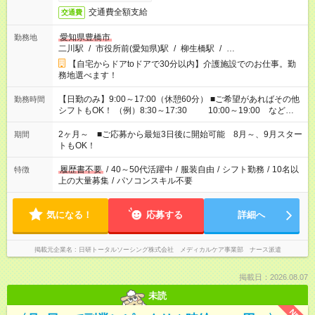
交通費全額支給
交通費
愛知県豊橋市
勤務地
二川駅
/
市役所前(愛知県)駅
/
柳生橋駅
/
…
【自宅からドアtoドアで30分以内】介護施設でのお仕事。勤
務地選べます！
【日勤のみ】9:00～17:00（休憩60分） ■ご希望があればその他
勤務時間
シフトもOK！ （例）8:30～17:30 10:00～19:00 など
「家族とお休みを合わせたい」 「できれば残業はしたくない」
など、あなたのご希望に沿ったお仕事をご紹介します！ ※Wワ
2ヶ月～ ■ご応募から最短3日後に開始可能 8月～、9月スター
期間
ーク希望の方へ 今ご覧のお仕事で希望する勤務時間と、もう1つ
トもOK！
のお仕事の勤務時間。 合計で週40時間を超える場合は応募でき
ません
履歴書不要
/
40～50代活躍中
/
服装自由
/
シフト勤務
/
10名以
特徴
上の大量募集
/
パソコンスキル不要
気になる！
応募する
詳細へ
掲載元企業名
日研トータルソーシング株式会社 メディカルケア事業部 ナース派遣
掲載日：2026.08.07
未読