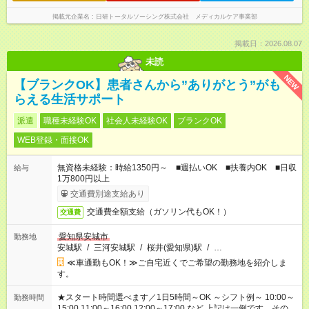
掲載元企業名
日研トータルソーシング株式会社 メディカルケア事業部
掲載日：2026.08.07
未読
NEW
【ブランクOK】患者さんから”ありがとう”がも
らえる生活サポート
派遣
職種未経験OK
社会人未経験OK
ブランクOK
WEB登録・面接OK
無資格未経験：時給1350円～ ■週払いOK ■扶養内OK ■日収
給与
1万800円以上
交通費別途支給あり
交通費全額支給（ガソリン代もOK！）
交通費
愛知県安城市
勤務地
安城駅
/
三河安城駅
/
桜井(愛知県)駅
/
…
≪車通勤もOK！≫ご自宅近くでご希望の勤務地を紹介しま
す。
★スタート時間選べます／1日5時間～OK ～シフト例～ 10:00～
勤務時間
15:00 11:00～16:00 12:00～17:00 など 上記は一例です。その他