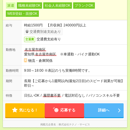
派遣
職種未経験OK
社会人未経験OK
ブランクOK
WEB登録・面接OK
時給1500円 【月収例】240000円以上
給与
交通費別途支給あり
交通費支給有り
交通費
名古屋市南区
勤務地
愛知県
名古屋市南区
※車通勤・バイク通勤OK
物流・倉庫関係
9:00～18:00 ※表記のうち実働8時間です。
勤務時間
長期【ご応募から1週間以内(最短2日目)のスピード就業が可能】
期間
即日～
日払いOK
/
履歴書不要
/
電話対応なし
/
パソコンスキル不要
特徴
気になる！
応募する
詳細へ
掲載元企業名
株式会社テクノ・サービス