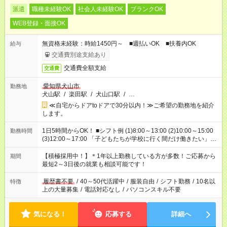
派遣
職種未経験OK
社会人未経験OK
ブランクOK
WEB登録・面接OK
無資格未経験：時給1450円～ ■週払いOK ■扶養内OK
給与
交通費別途支給あり
交通費全額支給
交通費
愛知県犬山市
勤務地
犬山駅
/
楽田駅
/
犬山口駅
/
…
≪自宅からドアtoドアで30分以内！≫ご希望の勤務地を紹介
します。
1日5時間からOK！ ■シフト例 (1)8:00～13:00 (2)10:00～15:00
勤務時間
(3)12:00～17:00 「子どもたちが学校に行く間だけ働きたい」
「余裕を持って夕飯の準備がしたい」 「午前中は働いて、午後
はプライベートの時間にしたい」 など、ご希望を教えてくださ
【積極採用中！】＊1年以上勤務している方が多数！ご応募から
期間
いね。 ※Wワーク希望の方へ 今ご覧のお仕事で希望する勤務時
最短2～3日後の就業も相談可能です！
間と、もう1つのお仕事の勤務時間。 合計で週40時間を超える
場合は応募できません。
履歴書不要
/
40～50代活躍中
/
服装自由
/
シフト勤務
/
10名以
特徴
上の大量募集
/
電話対応なし
/
パソコンスキル不要
気になる！
応募する
詳細へ