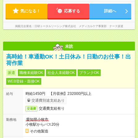
気になる！
応募する
詳細へ
掲載元企業名
日研トータルソーシング株式会社 メディカルケア事業部 ナース派遣
未読
高時給！車通勤OK！土日休み！日勤のお仕事！出
荷作業
派遣
職種未経験OK
社会人未経験OK
ブランクOK
WEB登録・面接OK
時給1450円 【月収例】232000円以上
給与
交通費別途支給あり
交通費支給有り
交通費
愛知県小牧市
勤務地
小牧駅からバス20分
その他製造