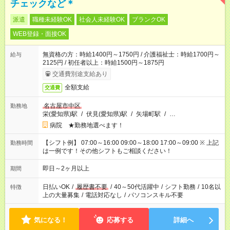
チェックなど＊
派遣
職種未経験OK
社会人未経験OK
ブランクOK
WEB登録・面接OK
無資格の方：時給1400円～1750円 / 介護福祉士：時給1700円～
給与
2125円 / 初任者以上：時給1500円～1875円
交通費別途支給あり
全額支給
交通費
名古屋市中区
勤務地
栄(愛知県)駅
/
伏見(愛知県)駅
/
矢場町駅
/
…
病院 ★勤務地選べます！
【シフト例】 07:00～16:00 09:00～18:00 17:00～09:00 ※ 上記
勤務時間
は一例です！その他シフトもご相談ください！
即日～2ヶ月以上
期間
日払いOK
/
履歴書不要
/
40～50代活躍中
/
シフト勤務
/
10名以
特徴
上の大量募集
/
電話対応なし
/
パソコンスキル不要
気になる！
応募する
詳細へ