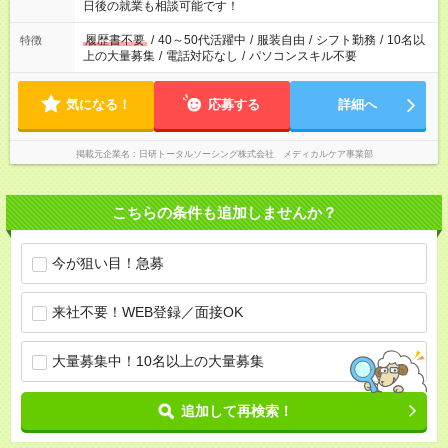
の方へ 今ご覧のお仕事で希望する勤務時間と、もう1つのお仕事
日後の就業も相談可能です！
の勤務時間。 合計で週40時間を超える場合は応募できません。
履歴書不要
/
40～50代活躍中
/
服装自由
/
シフト勤務
/
10名以
特徴
上の大量募集
/
電話対応なし
/
パソコンスキル不要
気になる！
応募する
詳細へ
掲載元企業名
日研トータルソーシング株式会社 メディカルケア事業部
こちらの条件も追加しませんか？
今が狙い目！急募
来社不要！WEB登録／面接OK
大量募集中！10名以上の大量募集
追加して再検索！