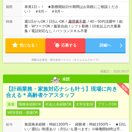
単発1日～！ ★勤務開始日や期間はお気軽にご相談くださ
期間
い！ ＃8月～ ＃9月～
週1日からOK
/
日払いOK
/
履歴書不要
/
40～50代活躍中
/
副
特徴
業・WワークOK
/
服装自由
/
シフト勤務
/
10名以上の大量募
集
/
電話対応なし
/
パソコンスキル不要
気になる！
応募する
詳細へ
掲載元企業名
株式会社バイトレ（キャムコムグループ）
掲載日：2026.08.07
未読
NEW
【計画業務・家族対応ナシも叶う】現場に向き
合える＊高齢者ケアスタッフ
派遣
職種未経験OK
社会人未経験OK
大学生歓迎
ブランクOK
WEB登録・面接OK
無資格未経験：時給1300円～ 経験者：時給1550円～ ★日払
給与
い／週払い制度あり（月払いも選べます）※稼働開始時は手続き