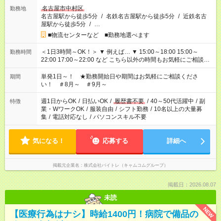
名古屋市中村区
勤務地
名古屋駅から徒歩5分
/
名鉄名古屋駅から徒歩5分
/
近鉄名古
屋駅から徒歩5分
/
…
■物流センターなど ■勤務地選べます
＜1日3時間～OK！＞ ▼ 例えば… ▼ 15:00～18:00 15:00～
勤務時間
22:00 17:00～22:00 など こちら以外の時間もお気軽にご相談く
ださい！
単発1日～！ ★勤務開始日や期間はお気軽にご相談くださ
期間
い！ ＃8月～ ＃9月～
週1日からOK
/
日払いOK
/
履歴書不要
/
40～50代活躍中
/
副
特徴
業・WワークOK
/
服装自由
/
シフト勤務
/
10名以上の大量募
集
/
電話対応なし
/
パソコンスキル不要
気になる！
応募する
詳細へ
掲載元企業名
株式会社バイトレ（キャムコムグループ）
掲載日：2026.08.07
未読
NEW
【医療行為はナシ】時給1400円！病院で備品の