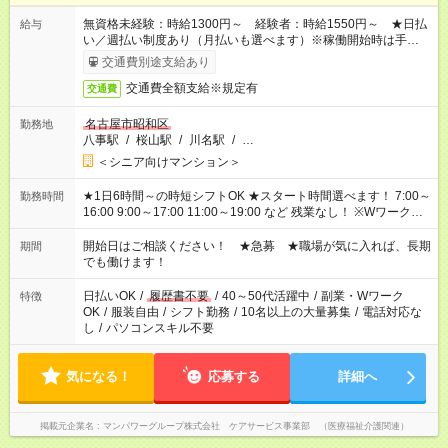
無資格未経験：時給1300円～ 経験者：時給1550円～ ★日払
給与
い／週払い制度あり（月払いも選べます）※稼働開始時は手続き
完了次第のお支払いとなります。
交通費別途支給あり
交通費全額支給※規定有
交通費
名古屋市昭和区
勤務地
八事駅
/
桜山駅
/
川名駅
/
…
＜シニア向けマンション＞
★1日6時間～の時短シフトOK ★スタート時間選べます！ 7:00～
勤務時間
16:00 9:00～17:00 11:00～19:00 など 残業なし！ ※Wワークの
場合、他のお仕事と合わせ週40時間超の就業はご案内できませ
ん ※法令に基づき、週20時間以上勤務は社会保険への加入対象
開始日はご相談ください！ ★急募 ★職場が気に入れば、長期
期間
となります ※労働者派遣法（日雇い派遣の原則禁止）により、
でも働けます！
短時間・短期間の就業はご案内が難しい場合があります
日払いOK
/
履歴書不要
/
40～50代活躍中
/
副業・Wワーク
特徴
OK
/
服装自由
/
シフト勤務
/
10名以上の大量募集
/
電話対応な
し
/
パソコンスキル不要
気になる！
応募する
詳細へ
掲載元企業名
マンパワーグループ株式会社 ケアサービス事業部 （医療福祉介護関連）