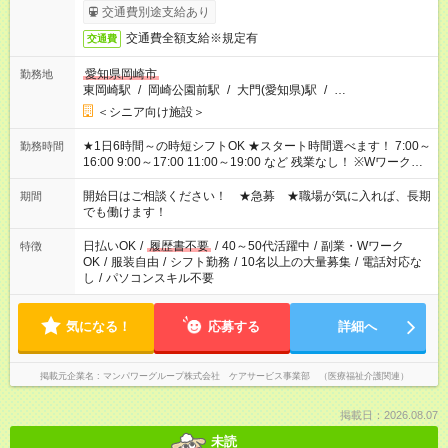
完了次第のお支払いとなります。
交通費別途支給あり
交通費全額支給※規定有
交通費
愛知県岡崎市
勤務地
東岡崎駅
/
岡崎公園前駅
/
大門(愛知県)駅
/
…
＜シニア向け施設＞
★1日6時間～の時短シフトOK ★スタート時間選べます！ 7:00～
勤務時間
16:00 9:00～17:00 11:00～19:00 など 残業なし！ ※Wワークの
場合、他のお仕事と合わせ週40時間超の就業はご案内できませ
ん ※法令に基づき、週20時間以上勤務は社会保険への加入対象
開始日はご相談ください！ ★急募 ★職場が気に入れば、長期
期間
となります ※労働者派遣法（日雇い派遣の原則禁止）により、
でも働けます！
短時間・短期間の就業はご案内が難しい場合があります
日払いOK
/
履歴書不要
/
40～50代活躍中
/
副業・Wワーク
特徴
OK
/
服装自由
/
シフト勤務
/
10名以上の大量募集
/
電話対応な
し
/
パソコンスキル不要
気になる！
応募する
詳細へ
掲載元企業名
マンパワーグループ株式会社 ケアサービス事業部 （医療福祉介護関連）
掲載日：2026.08.07
未読