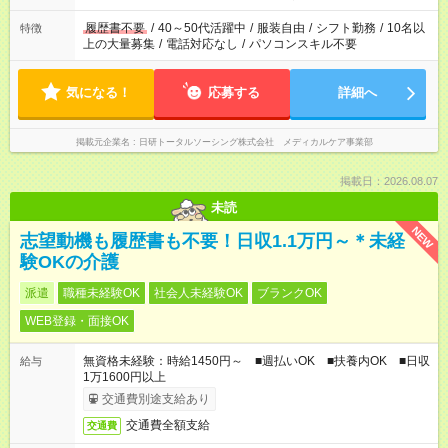
と、もう1つのお仕事の勤務時間が 合計で週40時間を超える場
合は応募できません。
履歴書不要
/
40～50代活躍中
/
服装自由
/
シフト勤務
/
10名以
特徴
上の大量募集
/
電話対応なし
/
パソコンスキル不要
気になる！
応募する
詳細へ
掲載元企業名
日研トータルソーシング株式会社 メディカルケア事業部
掲載日：2026.08.07
未読
NEW
志望動機も履歴書も不要！日収1.1万円～＊未経
験OKの介護
派遣
職種未経験OK
社会人未経験OK
ブランクOK
WEB登録・面接OK
無資格未経験：時給1450円～ ■週払いOK ■扶養内OK ■日収
給与
1万1600円以上
交通費別途支給あり
交通費全額支給
交通費