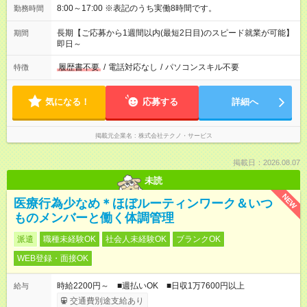
8:00～17:00 ※表記のうち実働8時間です。
勤務時間
長期【ご応募から1週間以内(最短2日目)のスピード就業が可能】
期間
即日～
履歴書不要
/
電話対応なし
/
パソコンスキル不要
特徴
気になる！
応募する
詳細へ
掲載元企業名
株式会社テクノ・サービス
掲載日：2026.08.07
未読
NEW
医療行為少なめ＊ほぼルーティンワーク＆いつ
ものメンバーと働く体調管理
派遣
職種未経験OK
社会人未経験OK
ブランクOK
WEB登録・面接OK
時給2200円～ ■週払いOK ■日収1万7600円以上
給与
交通費別途支給あり