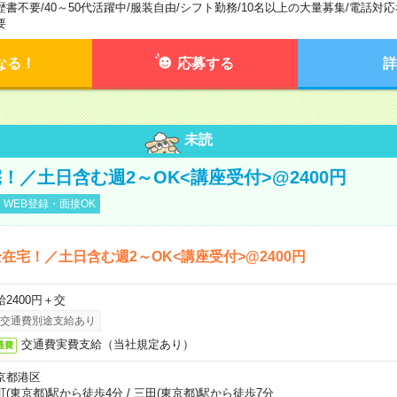
歴書不要
/
40～50代活躍中
/
服装自由
/
シフト勤務
/
10名以上の大量募集
/
電話対応
要
なる！
応募する
詳
未読
！／土日含む週2～OK<講座受付>@2400円
WEB登録・面接OK
在宅！／土日含む週2～OK<講座受付>@2400円
給2400円＋交
交通費別途支給あり
交通費実費支給（当社規定あり）
通費
京都港区
町(東京都)駅から徒歩4分
/
三田(東京都)駅から徒歩7分