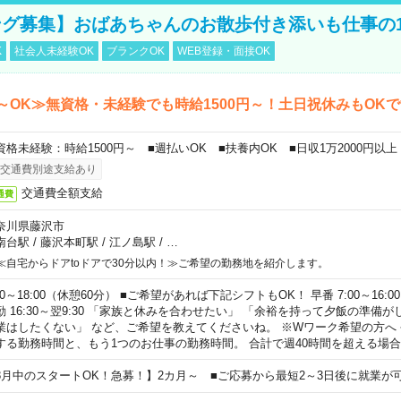
グ募集】おばあちゃんのお散歩付き添いも仕事の
K
社会人未経験OK
ブランクOK
WEB登録・面接OK
～OK≫無資格・未経験でも時給1500円～！土日祝休みもOK
資格未経験：時給1500円～ ■週払いOK ■扶養内OK ■日収1万2000円以上
交通費別途支給あり
交通費全額支給
通費
奈川県藤沢市
南台駅
/
藤沢本町駅
/
江ノ島駅
/
…
≪自宅からドアtoドアで30分以内！≫ご希望の勤務地を紹介します。
00～18:00（休憩60分） ■ご希望があれば下記シフトもOK！ 早番 7:00～16:00 遅
勤 16:30～翌9:30 「家族と休みを合わせたい」 「余裕を持って夕飯の準備
業はしたくない」 など、ご希望を教えてくださいね。 ※Wワーク希望の方へ
する勤務時間と、もう1つのお仕事の勤務時間。 合計で週40時間を超える場
8月中のスタートOK！急募！】2カ月～ ■ご応募から最短2～3日後に就業が