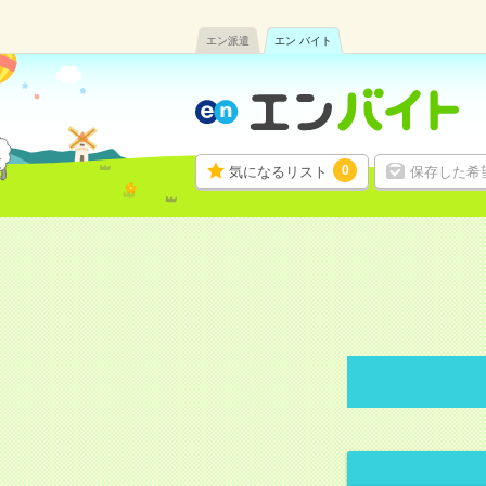
エン派遣
エン バイト
0
気になるリスト
保存した希