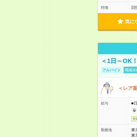
日
特徴
気に
＜1日～OK
アルバイト
職種未
＜レア
■
給与
交
東
勤務地
東