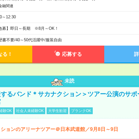
金融関連
30～12:30
急募】即日～長期 ※8月～OK！
歴書不要
/
40～50代活躍中
/
服装自由
なる！
応募する
詳
未読
表するバンド＊サカナクション＞ツアー公演のサポ
館
経験OK
社会人未経験OK
大学生歓迎
ブランクOK
ションのアリーナツアー＠日本武道館／9月8日～9日