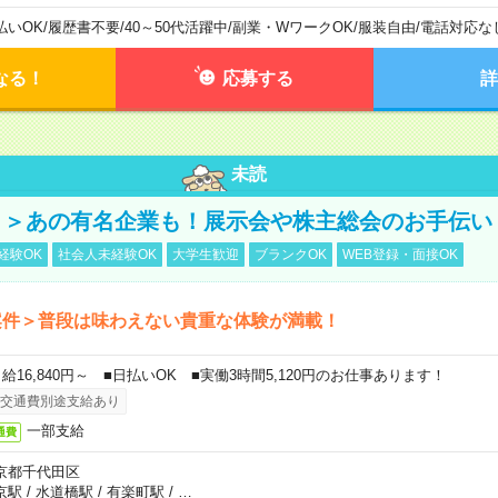
払いOK
/
履歴書不要
/
40～50代活躍中
/
副業・WワークOK
/
服装自由
/
電話対応な
なる！
応募する
詳
未読
！＞あの有名企業も！展示会や株主総会のお手伝い
経験OK
社会人未経験OK
大学生歓迎
ブランクOK
WEB登録・面接OK
案件＞普段は味わえない貴重な体験が満載！
日給16,840円～ ■日払いOK ■実働3時間5,120円のお仕事あります！
交通費別途支給あり
一部支給
通費
京都千代田区
京駅
/
水道橋駅
/
有楽町駅
/
…