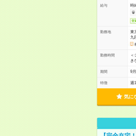
時
給与
交
東
勤務地
九
＜シ
勤務時間
き
9
期間
週
特徴
気に
【完全在宅！