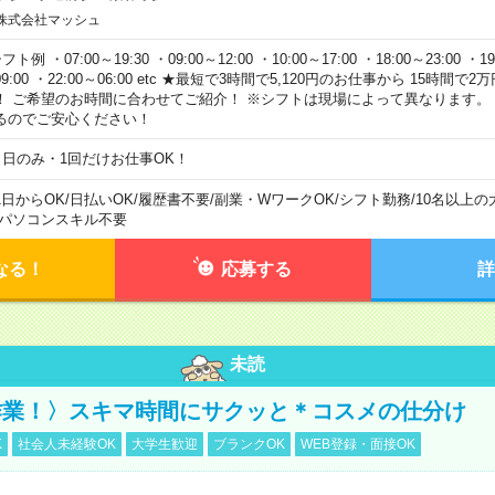
株式会社マッシュ
フト例 ・07:00～19:30 ・09:00～12:00 ・10:00～17:00 ・18:00～23:00 ・19:
9:00 ・22:00～06:00 etc ★最短で3時間で5,120円のお仕事から 15時間
！ ご希望のお時間に合わせてご紹介！ ※シフトは現場によって異なります。
るのでご安心ください！
１日のみ・1回だけお仕事OK！
1日からOK
/
日払いOK
/
履歴書不要
/
副業・WワークOK
/
シフト勤務
/
10名以上の
パソコンスキル不要
なる！
応募する
詳
未読
作業！〉スキマ時間にサクッと＊コスメの仕分け
K
社会人未経験OK
大学生歓迎
ブランクOK
WEB登録・面接OK