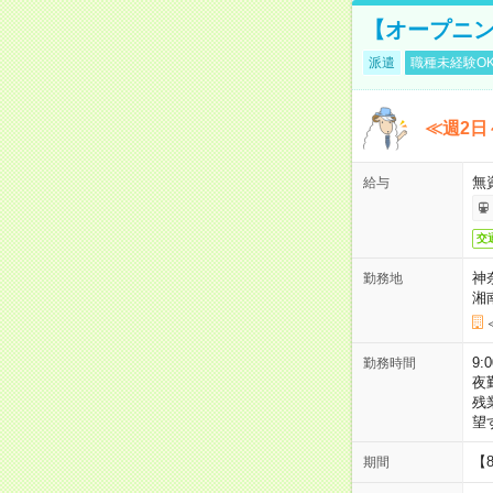
【オープニン
派遣
職種未経験O
≪週2日
無
給与
交
神
勤務地
湘
9:
勤務時間
夜
残
望
【
期間