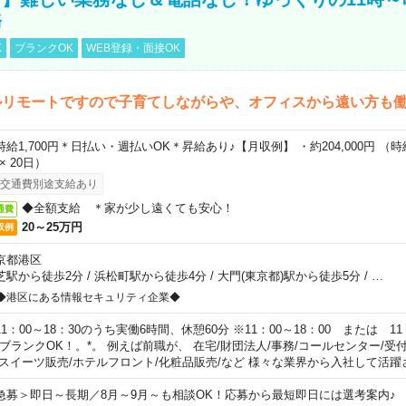
務
K
ブランクOK
WEB登録・面接OK
ルリモートですので子育てしながらや、オフィスから遠い方も
時給1,700円＊日払い・週払いOK＊昇給あり♪【月収例】 ・約204,000円 （時給1
 × 20日）
交通費別途支給あり
◆全額支給 ＊家が少し遠くても安心！
通費
20～25万円
収例
京都港区
芝駅から徒歩2分
/
浜松町駅から徒歩4分
/
大門(東京都)駅から徒歩5分
/
…
◆港区にある情報セキュリティ企業◆
11：00～18：30のうち実働6時間、休憩60分 ※11：00～18：00 または 11
。ブランクOK！。*。 例えば前職が、 在宅/財団法人/事務/コールセンター/受
 スイーツ販売/ホテルフロント/化粧品販売/など 様々な業界から入社して活躍
急募＞即日～長期／8月～9月～も相談OK！応募から最短即日には選考案内♪