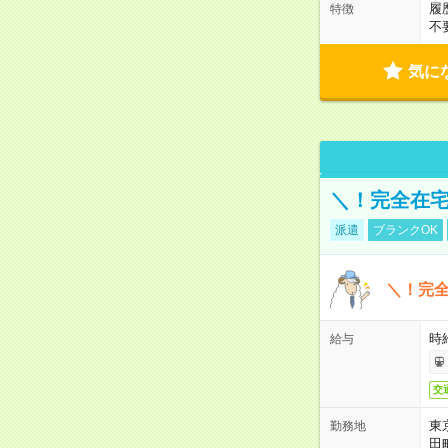
履
特徴
不
気に
＼！完全在宅
派遣
ブランクOK
＼！完全
時
給与
交
東
勤務地
田