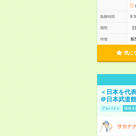
8:
勤務時間
【
期間
履
特徴
気に
＜日本を代
＠日本武道
アルバイト
職種未
サカナク