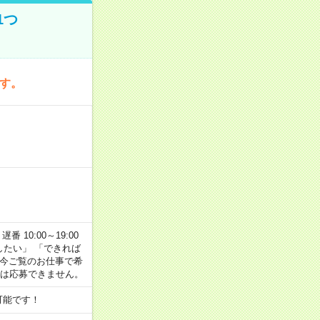
1つ
です。
番 10:00～19:00
がしたい」 「できれば
 今ご覧のお仕事で希
合は応募できません。
可能です！