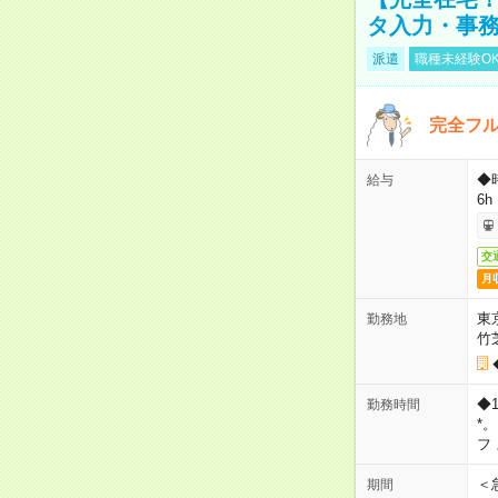
タ入力・事
派遣
職種未経験O
完全フ
◆
給与
6h
交
月
東
勤務地
竹
◆
勤務時間
*
フ
＜
期間