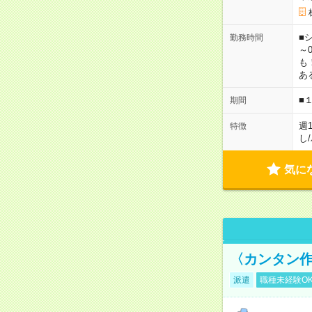
■シ
勤務時間
～0
も
あ
■
期間
週
特徴
し
/
気に
〈カンタン
派遣
職種未経験O