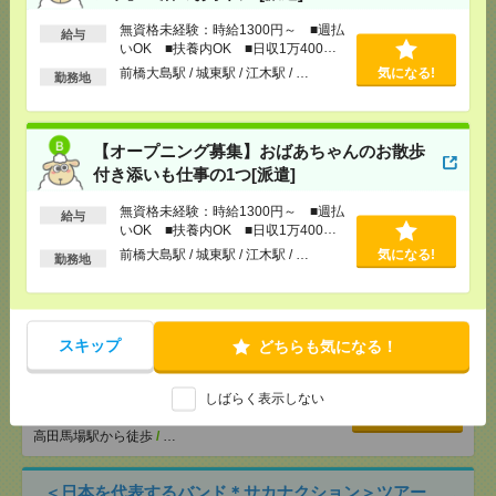
[給 与]
無資格未経験：時給1300円～ ■週払い
OK ■扶養内OK ■日収1万400円以上
無資格未経験：時給1300円～ ■週払
給与
いOK ■扶養内OK ■日収1万400円
[交通費]
交通費全額支給（ガソリン代もOK！）
気になる！
以上
前橋大島駅 / 城東駅 / 江木駅 / …
気になる!
[勤務地]
前橋大島駅
/
城東駅
/
江木駅
/
…
勤務地
＼！完全在宅！／土日含む週2～OK<講座受付
【オープニング募集】おばあちゃんのお散歩
>@2400円[派遣]
付き添いも仕事の1つ[派遣]
[給 与]
時給2400円＋交
無資格未経験：時給1300円～ ■週払
給与
[交通費]
交通費実費支給（当社規定あり）
いOK ■扶養内OK ■日収1万400円
気になる！
[勤務地]
田町(東京都)駅から徒歩4分
/
三田(東京都)
以上
前橋大島駅 / 城東駅 / 江木駅 / …
気になる!
駅から徒歩7分
勤務地
【シフト自由・現金手渡しOK】iPhoneなどスマホの
充電を繋げるだけ！[派遣]
スキップ
どちらも気になる！
[給 与]
時給1414円～ ▼日払いOK（規定あ
り） ■初勤務手当あり ※規定による
しばらく表示しない
[勤務地]
新宿駅から徒歩
/
新宿三丁目駅から徒歩
/
気になる！
高田馬場駅から徒歩
/
…
＜日本を代表するバンド＊サカナクション＞ツアー