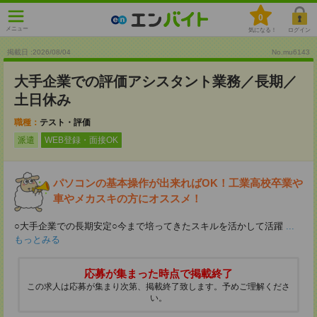
0
メニュー
気になる！
ログイン
掲載日 :2026
/
08
/
04
No.mu6143
大手企業での評価アシスタント業務／長期／
土日休み
職種：
テスト・評価
派遣
WEB登録・面接OK
パソコンの基本操作が出来ればOK！工業高校卒業や
車やメカスキの方にオススメ！
○大手企業での長期安定○今まで培ってきたスキルを活かして活躍
...
もっとみる
応募が集まった時点で掲載終了
この求人は応募が集まり次第、掲載終了致します。予めご理解くださ
い。