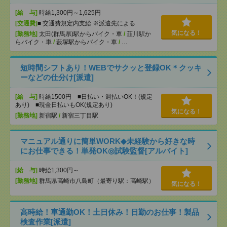
[給 与]
時給1,300円～1,625円
[交通費]
■ 交通費規定内支給 ※派遣先による
気になる！
[勤務地]
太田(群馬県)駅からバイク・車
/
韮川駅か
らバイク・車
/
藪塚駅からバイク・車
/
…
短時間シフトあり！WEBでサクッと登録OK＊クッキ
ーなどの仕分け[派遣]
[給 与]
時給1500円 ■日払い・週払いOK！(規定
あり) ■現金日払いもOK(規定あり)
気になる！
[勤務地]
新宿駅
/
新宿三丁目駅
マニュアル通りに簡単WORK◆未経験から好きな時
にお仕事できる！単発OK◎試験監督[アルバイト]
[給 与]
時給1,300円～
[勤務地]
群馬県高崎市八島町（最寄り駅：高崎駅）
気になる！
高時給！車通勤OK！土日休み！日勤のお仕事！製品
検査作業[派遣]