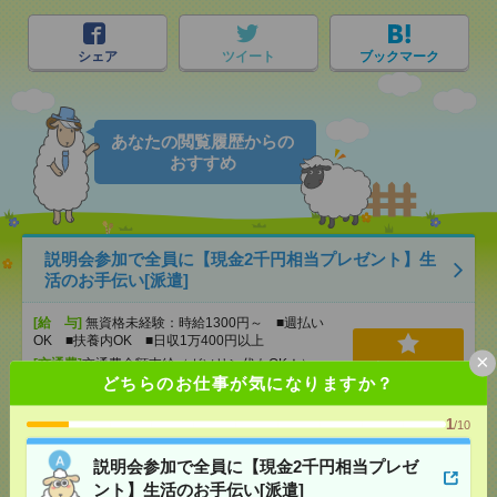
シェア
ツイート
ブックマーク
あなたの閲覧履歴からの
おすすめ
説明会参加で全員に【現金2千円相当プレゼント】生
活のお手伝い[派遣]
[給 与]
無資格未経験：時給1300円～ ■週払い
OK ■扶養内OK ■日収1万400円以上
×
[交通費]
交通費全額支給（ガソリン代もOK！）
気になる！
どちらのお仕事が気になりますか？
[勤務地]
前橋大島駅
/
城東駅
/
江木駅
/
…
1
/10
【オープニング募集】おばあちゃんのお散歩付き添
いも仕事の1つ[派遣]
説明会参加で全員に【現金2千円相当プレゼ
ント】生活のお手伝い[派遣]