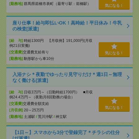
[勤務地]
群馬県前橋市表町（最寄り駅：前橋駅）
気になる！
座り仕事！給与即払いOK！高時給！平日休み！牛乳
の検査[派遣]
[給 与]
時給1300円 【月収例】191,000円(月収
例21日実働)
[交通費]
交通費支給有り
気になる！
[勤務地]
駒形駅から車10分
入浴ナシ＊夜勤でゆったり見守りだけ＊週1日～無理
なく働ける[派遣]
[給 与]
日収3万円～（日勤時給1700円） ■月収
例24.4万円～（夜勤月8回勤務の場合）
[交通費]
交通費全額支給
気になる！
[月収例]
20～25万円
[勤務地]
土浦駅
/
荒川沖駅
/
神立駅
【1日～】スマホから3分で登録完了＊チラシの仕分
け[派遣]