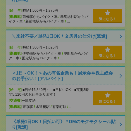
[給 与]
時給1,500円～1,875円
[勤務地]
前橋駅からバイク・車
/
群馬総社駅からバ
気になる！
イク・車
/
新前橋駅からバイク・車
/
…
＼来社不要／単発1日OK＊文房具の仕分け[派遣]
[給 与]
時給1,300円～1,625円
[勤務地]
伊勢崎駅からバイク・車
/
境町駅からバイ
気になる！
ク・車
/
国定駅からバイク・車
/
…
＜1日～OK！＞あの有名企業も！展示会や株主総会
のお手伝い！[アルバイト]
[給 与]
■日給16,840円～ ■日払いOK ■実働3時
間5,120円のお仕事あります！
[交通費]
一部支給
気になる！
[勤務地]
東京駅
/
水道橋駅
/
有楽町駅
/
…
《単発1日OK！日払い可》＊DMのモクモクシール貼
り[派遣]