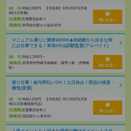
[給 与]
時給1300円 【月収例】109,000円(月収
例21日実働)
[交通費]
交通費支給有り
気になる！
[勤務地]
群馬総社駅から徒歩30分
マニュアル通りに簡単WORK◆未経験から好きな時
にお仕事できる！単発OK◎試験監督[アルバイト]
[給 与]
時給1,300円～
[勤務地]
群馬県伊勢崎市曲輪町（最寄り駅：伊勢崎
気になる！
駅）
座り仕事！給与即払いOK！土日休み！部品の検査・
梱包[派遣]
[給 与]
時給1150円 【月収例】207,000円(月収
例21日実働残業代込)
[交通費]
交通費支給有り
気になる！
[勤務地]
国定駅から車10分
人気イベントも！好きな場所で働けるイベントスタ