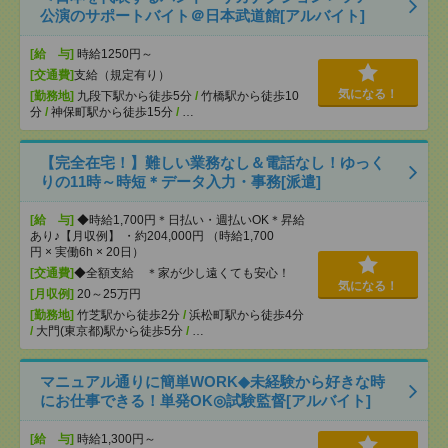
公演のサポートバイト＠日本武道館[アルバイト]
[給 与]
時給1250円～
[交通費]
支給（規定有り）
気になる！
[勤務地]
九段下駅から徒歩5分
/
竹橋駅から徒歩10
分
/
神保町駅から徒歩15分
/
…
【完全在宅！】難しい業務なし＆電話なし！ゆっく
りの11時～時短＊データ入力・事務[派遣]
[給 与]
◆時給1,700円＊日払い・週払いOK＊昇給
あり♪【月収例】 ・約204,000円 （時給1,700
円 × 実働6h × 20日）
[交通費]
◆全額支給 ＊家が少し遠くても安心！
気になる！
[月収例]
20～25万円
[勤務地]
竹芝駅から徒歩2分
/
浜松町駅から徒歩4分
/
大門(東京都)駅から徒歩5分
/
…
マニュアル通りに簡単WORK◆未経験から好きな時
にお仕事できる！単発OK◎試験監督[アルバイト]
[給 与]
時給1,300円～