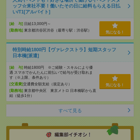
ッフ☆来社不要！働いたその日に給料もらえる日払
い/T1[アルバイト]
[給 与]
日給13,000円～
[勤務地]
東京都渋谷区渋谷（最寄り駅：渋谷駅）
気になる！
特別時給1800円【ヴァレクストラ】短期スタッフ
日本橋[派遣]
[給 与]
時給1800円 ※ご経験・スキルにより優
遇 スマホでかんたんに前払いで給与が受け取れま
す（※上限、条件あり）
[交通費]
交通費全額支給（規定あり）
気になる！
[勤務地]
東京都中央区 東京メトロ 日本橋駅から直
結（徒歩1分）
すべて見る