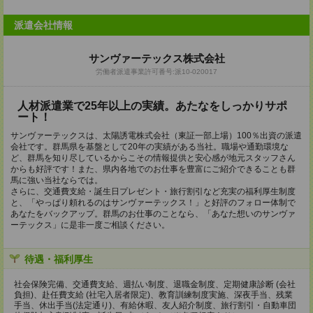
派遣会社情報
サンヴァーテックス株式会社
労働者派遣事業許可番号:派10-020017
人材派遣業で25年以上の実績。あたなをしっかりサポ
ート！
サンヴァーテックスは、太陽誘電株式会社（東証一部上場）100％出資の派遣
会社です。群馬県を基盤として20年の実績がある当社。職場や通勤環境な
ど、群馬を知り尽しているからこその情報提供と安心感が地元スタッフさん
からも好評です！また、県内各地でのお仕事を豊富にご紹介できることも群
馬に強い当社ならでは。
さらに、交通費支給・誕生日プレゼント・旅行割引など充実の福利厚生制度
と、「やっぱり頼れるのはサンヴァーテックス！」と好評のフォロー体制で
あなたをバックアップ。群馬のお仕事のことなら、「あなた想いのサンヴァ
ーテックス」に是非一度ご相談ください。
待遇・福利厚生
社会保険完備、交通費支給、週払い制度、退職金制度、定期健康診断 (会社
負担)、赴任費支給 (社宅入居者限定)、教育訓練制度実施、深夜手当、残業
手当、休出手当(法定通り)、有給休暇、友人紹介制度、旅行割引・自動車団