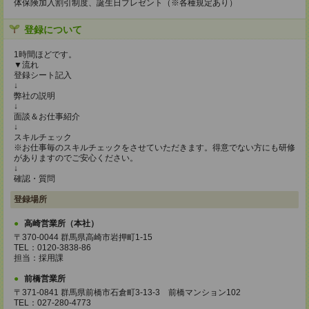
体保険加入割引制度、誕生日プレゼント（※各種規定あり）
登録について
1時間ほどです。
▼流れ
登録シート記入
↓
弊社の説明
↓
面談＆お仕事紹介
↓
スキルチェック
※お仕事毎のスキルチェックをさせていただきます。得意でない方にも研修
がありますのでご安心ください。
↓
確認・質問
登録場所
高崎営業所（本社）
〒370-0044 群馬県高崎市岩押町1-15
TEL：0120-3838-86
担当：採用課
前橋営業所
〒371-0841 群馬県前橋市石倉町3-13-3 前橋マンション102
TEL：027-280-4773