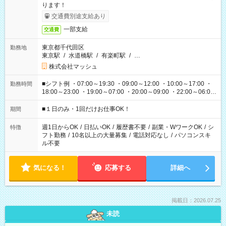
ります！
交通費別途支給あり
一部支給
交通費
東京都千代田区
勤務地
東京駅
/
水道橋駅
/
有楽町駅
/
…
株式会社マッシュ
■シフト例 ・07:00～19:30 ・09:00～12:00 ・10:00～17:00 ・
勤務時間
18:00～23:00 ・19:00～07:00 ・20:00～09:00 ・22:00～06:00
etc ★最短で3時間で5,120円のお仕事から 15時間で2万円近く稼
げるお仕事も！ ご希望のお時間に合わせてご紹介！ ※シフトは
■１日のみ・1回だけお仕事OK！
期間
現場によって異なります。 ※勿論、休憩時間はあるのでご安心
ください！
週1日からOK
/
日払いOK
/
履歴書不要
/
副業・WワークOK
/
シ
特徴
フト勤務
/
10名以上の大量募集
/
電話対応なし
/
パソコンスキ
ル不要
気になる！
応募する
詳細へ
掲載日：2026.07.25
未読