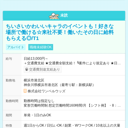
未読
ちいさいかわいいキャラのイベントも！好きな
場所で働ける☆来社不要！働いたその日に給料
もらえる◎/T1
アルバイト
職種未経験OK
日給13,000円～
給与
＋交通費支給 ★交通費全額支給！ ┗案件により規定あり ★日払
いOK！（規定あり） ┗働いたその日に現金GET♪ お仕事後はコ
交通費別途支給あり
ンビニATMから 日払い分を引き落とせます！ 【試用期間】試
用期間なし
横浜市港北区
勤務地
神奈川県横浜市港北区（最寄り駅：新横浜駅）
株式会社ワンベルウッズ
勤務時間は指定なし
勤務時間
変形労働時間制 想定労働時間160時間/月 【シフト例】 ・8：00
～21：00
単発・1日のみOK
期間
週1日からOK / 日払いOK / 副業・WワークOK / 10名以上の大量
特徴