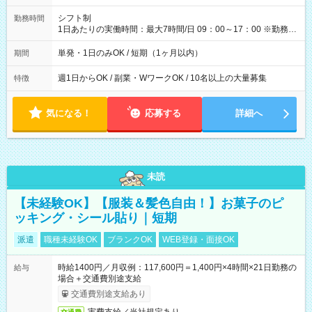
円（役割手当＋100円）×6時間＝日収8,400円＋交通費 【試用期
間】試用期間なし
シフト制
勤務時間
1日あたりの実働時間：最大7時間/日 09：00～17：00 ※勤務時
間は 試験により異なります。
単発・1日のみOK / 短期（1ヶ月以内）
期間
週1日からOK / 副業・WワークOK / 10名以上の大量募集
特徴
気になる！
応募する
詳細へ
未読
【未経験OK】【服装＆髪色自由！】お菓子のピ
ッキング・シール貼り｜短期
派遣
職種未経験OK
ブランクOK
WEB登録・面接OK
時給1400円／月収例：117,600円＝1,400円×4時間×21日勤務の
給与
場合＋交通費別途支給
交通費別途支給あり