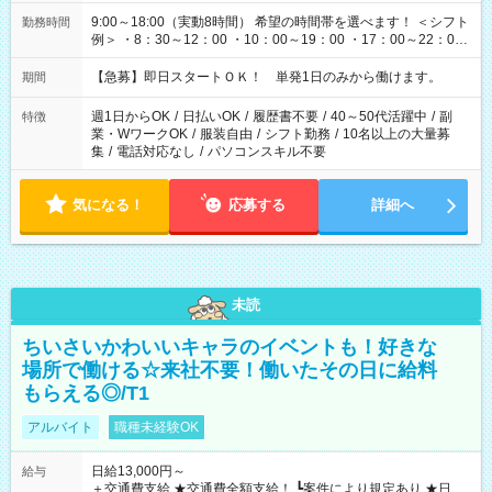
9:00～18:00（実動8時間） 希望の時間帯を選べます！ ＜シフト
勤務時間
例＞ ・8：30～12：00 ・10：00～19：00 ・17：00～22：00
・13：00～22：00 ・22：00～翌6：00 など
【急募】即日スタートＯＫ！ 単発1日のみから働けます。
期間
週1日からOK
/
日払いOK
/
履歴書不要
/
40～50代活躍中
/
副
特徴
業・WワークOK
/
服装自由
/
シフト勤務
/
10名以上の大量募
集
/
電話対応なし
/
パソコンスキル不要
気になる！
応募する
詳細へ
未読
ちいさいかわいいキャラのイベントも！好きな
場所で働ける☆来社不要！働いたその日に給料
もらえる◎/T1
アルバイト
職種未経験OK
日給13,000円～
給与
＋交通費支給 ★交通費全額支給！ ┗案件により規定あり ★日払