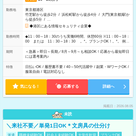
東京都港区
勤務地
竹芝駅から徒歩2分
/
浜松町駅から徒歩4分
/
大門(東京都)駅か
ら徒歩5分
/
…
◆港区にある情報セキュリティ企業◆
◆11：00～18：30のうち実働6時間、休憩60分 ※11：00～18：
勤務時間
00 または 11：30～18：30 。*。ブランクOK！。*。 例え
ば前職が、 在宅/財団法人/事務/コールセンター/受付/販売/カフェ
スタッフ スイーツ販売/ホテルフロント/化粧品販売/など 様々な
＜急募＞即日～長期／8月～9月～も相談OK！応募から最短即日
期間
業界から入社して活躍されています♪
には選考案内♪
日払いOK
/
履歴書不要
/
40～50代活躍中
/
副業・WワークOK
/
特徴
服装自由
/
電話対応なし
気になる！
応募する
詳細へ
掲載日：2026.08.05
未読
＼来社不要／単発1日OK＊文房具の仕分け
派遣
職種未経験OK
社会人未経験OK
大学生歓迎
ブランクOK