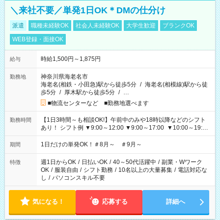
＼来社不要／単発1日OK＊DMの仕分け
派遣
職種未経験OK
社会人未経験OK
大学生歓迎
ブランクOK
WEB登録・面接OK
時給1,500円～1,875円
給与
神奈川県海老名市
勤務地
海老名(相鉄・小田急)駅から徒歩5分
/
海老名(相模線)駅から徒
歩5分
/
厚木駅から徒歩5分
/
…
■物流センターなど ■勤務地選べます
【1日3時間～も相談OK!】午前中のみや18時以降などのシフト
勤務時間
あり！ シフト例 ▼9:00～12:00 ▼9:00～17:00 ▼10:00～19:00
▼18:00～21:00
1日だけの単発OK！＃8月～ ＃9月～
期間
週1日からOK
/
日払いOK
/
40～50代活躍中
/
副業・Wワーク
特徴
OK
/
服装自由
/
シフト勤務
/
10名以上の大量募集
/
電話対応な
し
/
パソコンスキル不要
気になる！
応募する
詳細へ