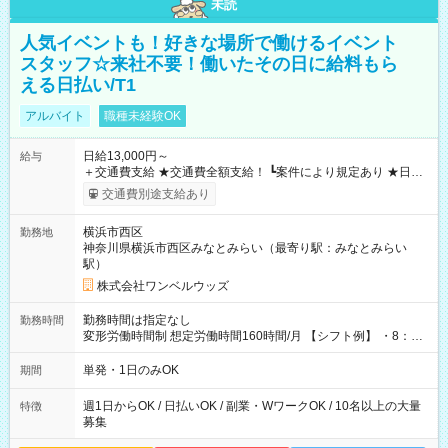
未読
人気イベントも！好きな場所で働けるイベント
スタッフ☆来社不要！働いたその日に給料もら
える日払い/T1
アルバイト
職種未経験OK
日給13,000円～
給与
＋交通費支給 ★交通費全額支給！ ┗案件により規定あり ★日払
いOK！（規定あり） ┗働いたその日に現金GET♪ お仕事後はコ
交通費別途支給あり
ンビニATMから 日払い分を引き落とせます！ 【試用期間】試
用期間なし
横浜市西区
勤務地
神奈川県横浜市西区みなとみらい（最寄り駅：みなとみらい
駅）
株式会社ワンベルウッズ
勤務時間は指定なし
勤務時間
変形労働時間制 想定労働時間160時間/月 【シフト例】 ・8：00
～21：00
単発・1日のみOK
期間
週1日からOK / 日払いOK / 副業・WワークOK / 10名以上の大量
特徴
募集