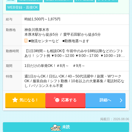
WEB登録・面接OK
時給1,500円～1,875円
給与
神奈川県厚木市
勤務地
本厚木駅から徒歩5分
/
愛甲石田駅から徒歩5分
■物流センターなど ■勤務地選べます
【1日3時間～も相談OK!】午前中のみや18時以降などのシフト
勤務時間
あり！ シフト例 ▼9:00～12:00 ▼9:00～17:00 ▼10:00～19:00
▼18:00～21:00
1日だけの単発OK！＃8月～ ＃9月～
期間
週1日からOK
/
日払いOK
/
40～50代活躍中
/
副業・Wワーク
特徴
OK
/
服装自由
/
シフト勤務
/
10名以上の大量募集
/
電話対応な
し
/
パソコンスキル不要
気になる！
応募する
詳細へ
掲載日：2026.08.06
未読