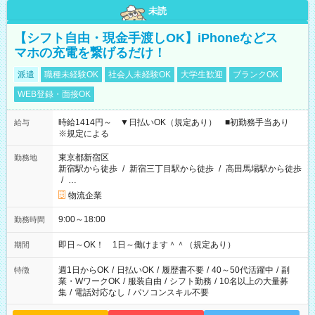
未読
【シフト自由・現金手渡しOK】iPhoneなどス
マホの充電を繋げるだけ！
派遣
職種未経験OK
社会人未経験OK
大学生歓迎
ブランクOK
WEB登録・面接OK
時給1414円～ ▼日払いOK（規定あり） ■初勤務手当あり
給与
※規定による
東京都新宿区
勤務地
新宿駅から徒歩
/
新宿三丁目駅から徒歩
/
高田馬場駅から徒歩
/
…
物流企業
9:00～18:00
勤務時間
即日～OK！ 1日～働けます＾＾（規定あり）
期間
週1日からOK
/
日払いOK
/
履歴書不要
/
40～50代活躍中
/
副
特徴
業・WワークOK
/
服装自由
/
シフト勤務
/
10名以上の大量募
集
/
電話対応なし
/
パソコンスキル不要