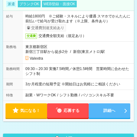
派遣
ブランクOK
WEB登録・面接OK
時給1800円 ※ご経験・スキルにより優遇 スマホでかんたんに
給与
前払いで給与が受け取れます（※上限、条件あり）
交通費別途支給あり
交通費全額支給（規定あり）
交通費
東京都新宿区
勤務地
新宿三丁目駅から徒歩2分
/
新宿(東京メトロ)駅
Valextra
09:30～20:30 実働7.5時間／休憩1.5時間 営業時間に合わせた
勤務時間
シフト制
3か月程度の短期予定 ※開始日はお気軽にご相談ください
期間
副業・WワークOK
/
シフト勤務
/
パソコンスキル不要
特徴
気になる！
応募する
詳細へ