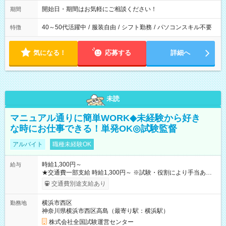
開始日・期間はお気軽にご相談ください！
期間
40～50代活躍中
/
服装自由
/
シフト勤務
/
パソコンスキル不要
特徴
気になる！
応募する
詳細へ
未読
マニュアル通りに簡単WORK◆未経験から好き
な時にお仕事できる！単発OK◎試験監督
アルバイト
職種未経験OK
時給1,300円～
給与
★交通費一部支給 時給1,300円～ ※試験・役割により手当あり
※勤務回数により昇給あり 【即給（前払い）オプションあ
交通費別途支給あり
り！】 希望される場合、勤務から1週間ほどで給与の一部を受け
取れます。 ※手数料418円がかかります。 【過去試験日の収入
横浜市西区
勤務地
例】 ・河合塾模擬試験 8:30～17:30（休憩1時間） 時給1,300円
神奈川県横浜市西区高島（最寄り駅：横浜駅）
×8時間＝日収10,400円＋交通費 ※当日の役割により時給＋100
円の場合あり ・国家試験 7:00～13:30（休憩なし） 時給1,300
株式会社全国試験運営センター