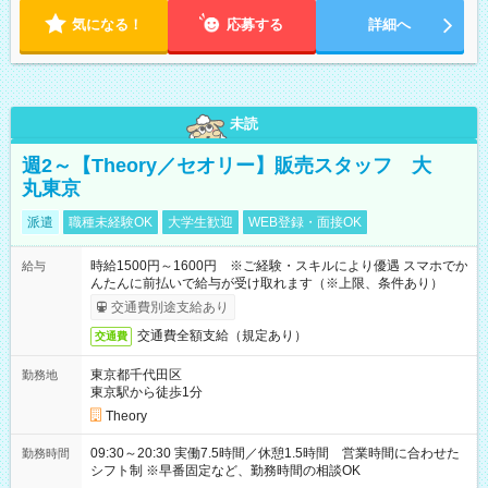
気になる！
応募する
詳細へ
未読
週2～【Theory／セオリー】販売スタッフ 大
丸東京
派遣
職種未経験OK
大学生歓迎
WEB登録・面接OK
時給1500円～1600円 ※ご経験・スキルにより優遇 スマホでか
給与
んたんに前払いで給与が受け取れます（※上限、条件あり）
交通費別途支給あり
交通費全額支給（規定あり）
交通費
東京都千代田区
勤務地
東京駅から徒歩1分
Theory
09:30～20:30 実働7.5時間／休憩1.5時間 営業時間に合わせた
勤務時間
シフト制 ※早番固定など、勤務時間の相談OK