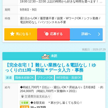
19:00 12:30～22:00 上記の時間から好きな時間を選べます！ ※
時間は変更となる可能性があります
9月8日・9日
期間
週1日からOK
/
履歴書不要
/
副業・WワークOK
/
シフト勤務
/
特徴
電話対応なし
/
パソコンスキル不要
気になる！
応募する
詳細へ
掲載日：2026.07.29
未読
【完全在宅！】難しい業務なし＆電話なし！ゆ
っくりの11時～時短＊データ入力・事務
派遣
職種未経験OK
ブランクOK
WEB登録・面接OK
◆時給1,700円＊日払い・週払いOK＊昇給あり♪【月収例】 ・約
給与
204,000円 （時給1,700円 × 実働6h × 20日）
交通費別途支給あり
◆全額支給 ＊家が少し遠くても安心！
交通費
20～25万円
月収例