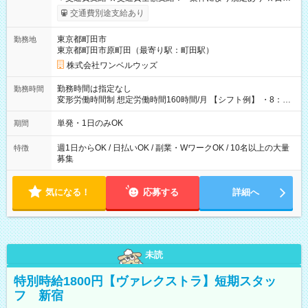
いOK！（規定あり） ┗働いたその日に現金GET♪ お仕事後はコ
交通費別途支給あり
ンビニATMから 日払い分を引き落とせます！ 【試用期間】試
用期間なし
東京都町田市
勤務地
東京都町田市原町田（最寄り駅：町田駅）
株式会社ワンベルウッズ
勤務時間は指定なし
勤務時間
変形労働時間制 想定労働時間160時間/月 【シフト例】 ・8：00
～21：00
単発・1日のみOK
期間
週1日からOK / 日払いOK / 副業・WワークOK / 10名以上の大量
特徴
募集
気になる！
応募する
詳細へ
未読
特別時給1800円【ヴァレクストラ】短期スタッ
フ 新宿