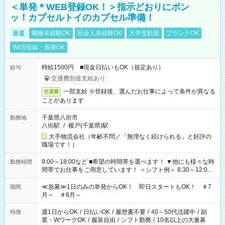
＜単発＊WEB登録OK！＞指示どおりにポン
ッ！カプセルトイのカプセル準備！
派遣
職種未経験OK
社会人未経験OK
大学生歓迎
ブランクOK
WEB登録・面接OK
時給1500円 ■現金日払いもOK（規定あり）
給与
交通費別途支給あり
一部支給 ※登録後、選んだお仕事によって条件が異なる
交通費
ことがあります
千葉県八街市
勤務地
八街駅
/
榎戸(千葉県)駅
大手物流会社（年齢不問／「無理なく続けられる」と好評の
職場です！）
9:00～18:00など ■希望の時間帯を選べます！ ▼他にも様々な時
勤務時間
間帯でお仕事をご用意しています！ ＜シフト例＞ 8:30～12:00
17:00～22:00 13:00～22:00 22:00～翌6:00 など
≪急募≫1日のみの単発からOK！ 即日スタートもOK！ ＃7
期間
月～ ＃8月～
週1日からOK
/
日払いOK
/
履歴書不要
/
40～50代活躍中
/
副
特徴
業・WワークOK
/
服装自由
/
シフト勤務
/
10名以上の大量募