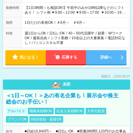
【1日3時間～も相談OK!】午前中のみや18時以降などのシフト
勤務時間
あり！ シフト例 ▼9:00～12:00 ▼9:00～17:00 ▼10:00～19:00
▼18:00～21:00
1日だけの単発OK！＃8月～ ＃9月～
期間
週1日からOK
/
日払いOK
/
40～50代活躍中
/
副業・Wワーク
特徴
OK
/
服装自由
/
シフト勤務
/
10名以上の大量募集
/
電話対応な
し
/
パソコンスキル不要
気になる！
応募する
詳細へ
掲載日：2026.08.07
未読
＜1日～OK！＞あの有名企業も！展示会や株主
総会のお手伝い！
アルバイト
職種未経験OK
社会人未経験OK
大学生歓迎
ブランクOK
WEB登録・面接OK
■日給16,840円～ ■日払いOK ■実働3時間5,120円のお仕事あ
給与