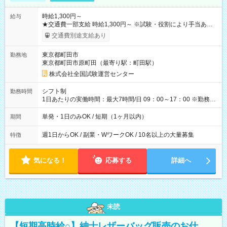
時給1,300円～
給与
★交通費一部支給 時給1,300円～ ※試験・役割により手当あり
※勤務回数により昇給あり 【即給（前払い）オプションあ
交通費別途支給あり
り！】 希望される場合、勤務から1週間ほどで給与の一部を受け
取れます。 ※手数料418円がかかります。 【過去試験日の収入
東京都町田市
勤務地
例】 ・河合塾模擬試験 8:30～17:30（休憩1時間） 時給1,300円
東京都町田市原町田（最寄り駅：町田駅）
×8時間＝日収10,400円＋交通費 ※当日の役割により時給＋100
円の場合あり ・国家試験 7:00～13:30（休憩なし） 時給1,300
株式会社全国試験運営センター
円（役割手当＋100円）×6時間＝日収8,400円＋交通費 【試用期
間】試用期間なし
シフト制
勤務時間
1日あたりの実働時間：最大7時間/日 09：00～17：00 ※勤務時
間は 試験により異なります。
単発・1日のみOK / 短期（1ヶ月以内）
期間
週1日からOK / 副業・WワークOK / 10名以上の大量募集
特徴
気になる！
応募する
詳細へ
未読
【短期高時給○】紳士レザーバッグ販売のお仕