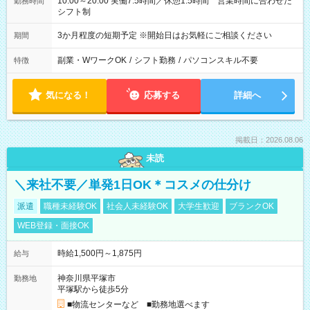
10:00～20:00 実働7.5時間／休憩1.5時間 営業時間に合わせた
勤務時間
シフト制
3か月程度の短期予定 ※開始日はお気軽にご相談ください
期間
副業・WワークOK
/
シフト勤務
/
パソコンスキル不要
特徴
気になる！
応募する
詳細へ
掲載日：2026.08.06
未読
＼来社不要／単発1日OK＊コスメの仕分け
派遣
職種未経験OK
社会人未経験OK
大学生歓迎
ブランクOK
WEB登録・面接OK
時給1,500円～1,875円
給与
神奈川県平塚市
勤務地
平塚駅から徒歩5分
■物流センターなど ■勤務地選べます