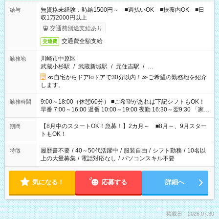
無資格未経験：時給1500円～ ■週払いOK ■扶養内OK ■日
給与
収1万2000円以上
交通費別途支給あり
交通費全額支給
交通費
川崎市中原区
勤務地
武蔵小杉駅
/
武蔵新城駅
/
元住吉駅
/
…
≪自宅からドアtoドアで30分以内！≫ご希望の勤務地を紹介
します。
9:00～18:00（休憩60分） ■ご希望があれば下記シフトもOK！
勤務時間
早番 7:00～16:00 遅番 10:00～19:00 夜勤 16:30～翌9:30 「家族
と休みを合わせたい」 「余裕を持って夕飯の準備がしたい」
「できれば残業はしたくない」 など、ご希望を教えてください
【8月中のスタートOK！急募！】2カ月～ ■8月～、9月スター
期間
ね。 ※Wワーク希望の方へ 今ご覧のお仕事で希望する勤務時間
トもOK！
と、もう1つのお仕事の勤務時間。 合計で週40時間を超える場
合は応募できません。
履歴書不要
/
40～50代活躍中
/
服装自由
/
シフト勤務
/
10名以
特徴
上の大量募集
/
電話対応なし
/
パソコンスキル不要
気になる！
応募する
詳細へ
掲載日：2026.07.30