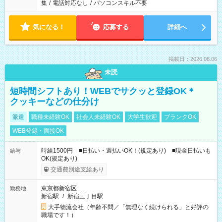
集
/
電話対応なし
/
パソコンスキル不要
気になる！
応募する
詳細へ
掲載日：2026.08.06
未読
短時間シフトあり！WEBでサクッと登録OK＊
クッキーなどの仕分け
派遣
職種未経験OK
社会人未経験OK
大学生歓迎
ブランクOK
WEB登録・面接OK
時給1500円 ■日払い・週払いOK！(規定あり) ■現金日払いも
給与
OK(規定あり)
交通費別途支給あり
東京都新宿区
勤務地
新宿駅
/
新宿三丁目駅
大手物流会社（年齢不問／「無理なく続けられる」と好評の
職場です！）