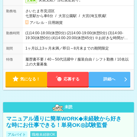
実費支給／当社規定あり。
交通費
さいたま市見沼区
勤務地
七里駅から車6分
/
大宮公園駅
/
大宮(埼玉県)駅
アパレル・日用雑貨
(1)14:00-18:00(休憩0分) (2)14:00-19:00(休憩0分) (3)14:00-
勤務時間
19:30(休憩0分) (4)14:00-20:00(休憩45分) ※お好きな時間が選べ
ます
1ヶ月以上3ヶ月未満／即日～8月末までの期間限定
期間
履歴書不要
/
40～50代活躍中
/
服装自由
/
シフト勤務
/
10名以
特徴
上の大量募集
気になる！
応募する
詳細へ
未読
マニュアル通りに簡単WORK◆未経験から好き
な時にお仕事できる！単発OK◎試験監督
アルバイト
職種未経験OK