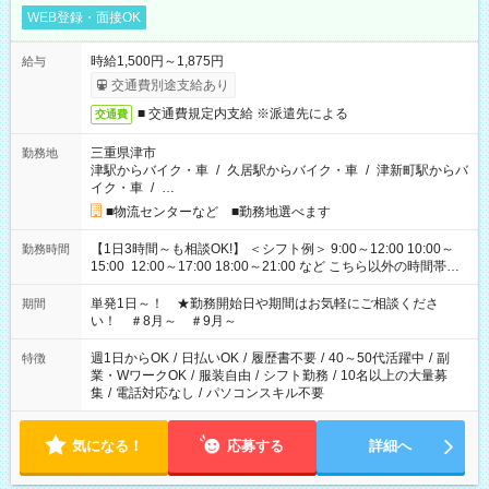
WEB登録・面接OK
時給1,500円～1,875円
給与
交通費別途支給あり
■ 交通費規定内支給 ※派遣先による
交通費
三重県津市
勤務地
津駅からバイク・車
/
久居駅からバイク・車
/
津新町駅からバ
イク・車
/
…
■物流センターなど ■勤務地選べます
【1日3時間～も相談OK!】 ＜シフト例＞ 9:00～12:00 10:00～
勤務時間
15:00 12:00～17:00 18:00～21:00 など こちら以外の時間帯も
お気軽にご相談ください！
単発1日～！ ★勤務開始日や期間はお気軽にご相談くださ
期間
い！ ＃8月～ ＃9月～
週1日からOK
/
日払いOK
/
履歴書不要
/
40～50代活躍中
/
副
特徴
業・WワークOK
/
服装自由
/
シフト勤務
/
10名以上の大量募
集
/
電話対応なし
/
パソコンスキル不要
気になる！
応募する
詳細へ