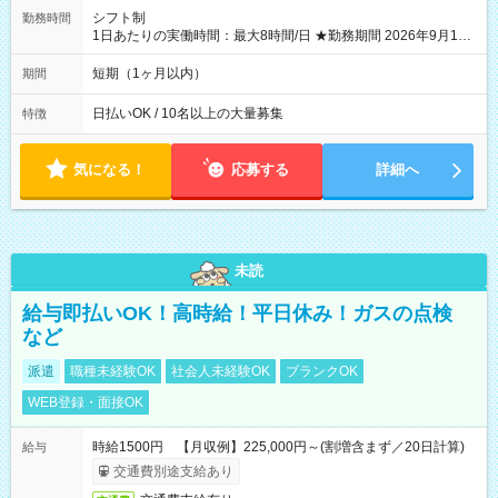
シフト制
勤務時間
1日あたりの実働時間：最大8時間/日 ★勤務期間 2026年9月16
日~2026年10月23日 短期勤務OK! 期間中フル勤務できる方優遇
※週3~5日勤務(勤務日数応相談) ※期間前から勤務スタートも可
短期（1ヶ月以内）
期間
能です! ★勤務時間 8:00~17:00(休憩1時間) ※現場により変動あ
り ※夜勤シフトあり
日払いOK / 10名以上の大量募集
特徴
気になる！
応募する
詳細へ
未読
給与即払いOK！高時給！平日休み！ガスの点検
など
派遣
職種未経験OK
社会人未経験OK
ブランクOK
WEB登録・面接OK
時給1500円 【月収例】225,000円～(割増含まず／20日計算)
給与
交通費別途支給あり