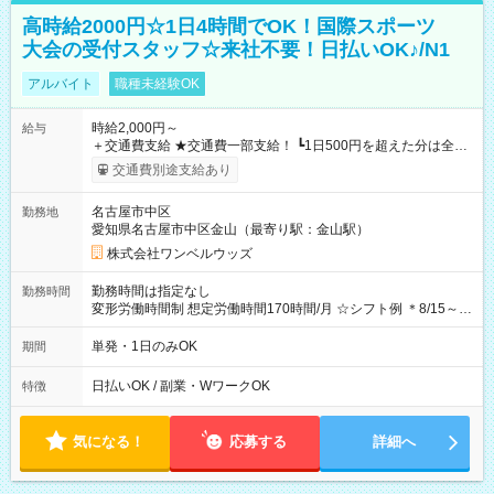
高時給2000円☆1日4時間でOK！国際スポーツ
大会の受付スタッフ☆来社不要！日払いOK♪/N1
アルバイト
職種未経験OK
時給2,000円～
給与
＋交通費支給 ★交通費一部支給！ ┗1日500円を超えた分は全額
支給！ ※往復500円以内の方は自己負担となります ★日払い
交通費別途支給あり
OK！（規定あり） ┗働いたその日に現金GET♪ お仕事後はコン
ビニATMから 日払い分を引き落とせます！ 【試用期間】試用
名古屋市中区
勤務地
期間なし
愛知県名古屋市中区金山（最寄り駅：金山駅）
株式会社ワンベルウッズ
勤務時間は指定なし
勤務時間
変形労働時間制 想定労働時間170時間/月 ☆シフト例 ＊8/15～
10/26 全日共通 08：00～12：00 17：00～21：00 ＊8/31
～9/19のみ下記シフトもあります！ 12：00～16：00 ＊9/6～
単発・1日のみOK
期間
10/6、10/11～26のみ下記シフトもあります！ 07：00～11：
00
日払いOK / 副業・WワークOK
特徴
気になる！
応募する
詳細へ