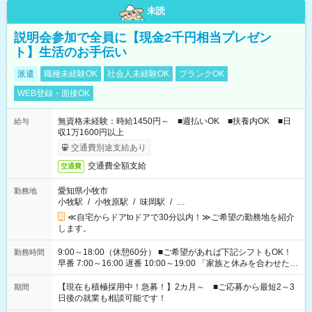
未読
説明会参加で全員に【現金2千円相当プレゼン
ト】生活のお手伝い
派遣
職種未経験OK
社会人未経験OK
ブランクOK
WEB登録・面接OK
無資格未経験：時給1450円～ ■週払いOK ■扶養内OK ■日
給与
収1万1600円以上
交通費別途支給あり
交通費全額支給
交通費
愛知県小牧市
勤務地
小牧駅
/
小牧原駅
/
味岡駅
/
…
≪自宅からドアtoドアで30分以内！≫ご希望の勤務地を紹介
します。
9:00～18:00（休憩60分） ■ご希望があれば下記シフトもOK！
勤務時間
早番 7:00～16:00 遅番 10:00～19:00 「家族と休みを合わせた
い」 「余裕を持って夕飯の準備がしたい」 「できれば残業はし
たくない」 など、ご希望を教えてくださいね。 ※Wワーク希望
【現在も積極採用中！急募！】2カ月～ ■ご応募から最短2～3
期間
の方へ 今ご覧のお仕事で希望する勤務時間と、もう1つのお仕事
日後の就業も相談可能です！
の勤務時間。 合計で週40時間を超える場合は応募できません。