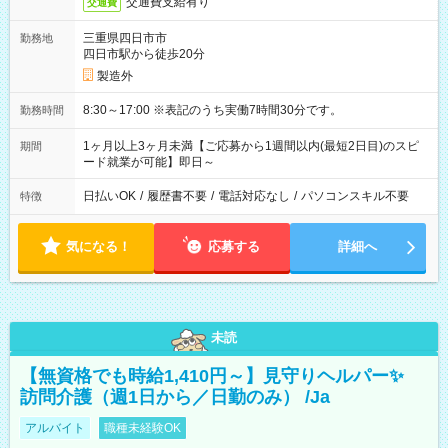
交通費支給有り
交通費
三重県四日市市
勤務地
四日市駅から徒歩20分
製造外
8:30～17:00 ※表記のうち実働7時間30分です。
勤務時間
1ヶ月以上3ヶ月未満【ご応募から1週間以内(最短2日目)のスピ
期間
ード就業が可能】即日～
日払いOK
/
履歴書不要
/
電話対応なし
/
パソコンスキル不要
特徴
気になる！
応募する
詳細へ
未読
【無資格でも時給1,410円～】見守りヘルパー✨
訪問介護（週1日から／日勤のみ） /Ja
アルバイト
職種未経験OK