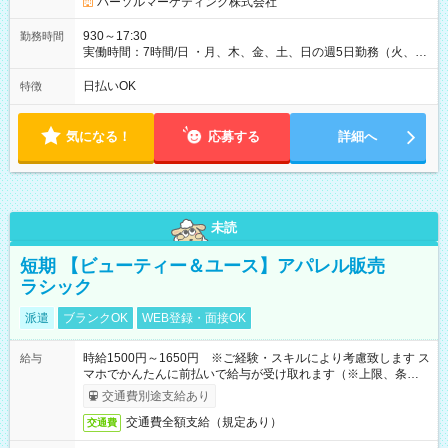
パーソルマーケティング株式会社
930～17:30
勤務時間
実働時間：7時間/日 ・月、木、金、土、日の週5日勤務（火、水
は固定休です／夏季、年末年始等、長期休暇有り！） ・ワンシ
フト！ 残業ほぼナシ（0～5h/月）
日払いOK
特徴
気になる！
応募する
詳細へ
未読
短期 【ビューティー＆ユース】アパレル販売
ラシック
派遣
ブランクOK
WEB登録・面接OK
時給1500円～1650円 ※ご経験・スキルにより考慮致します ス
給与
マホでかんたんに前払いで給与が受け取れます（※上限、条件
あり）
交通費別途支給あり
交通費全額支給（規定あり）
交通費