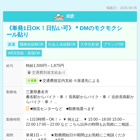
掲載日：2026.08.05
未読
《単発1日OK！日払い可》＊DMのモクモクシ
ール貼り
派遣
職種未経験OK
社会人未経験OK
大学生歓迎
ブランクOK
WEB登録・面接OK
時給1,500円～1,875円
給与
交通費別途支給あり
■ 交通費規定内支給 ※派遣先による
交通費
三重県桑名市
勤務地
桑名駅からバイク・車
/
長島駅からバイク・車
/
近鉄長島駅か
らバイク・車
/
…
■物流センターなど ■勤務地選べます
＜1日3時間～OK！＞ ▼ 例えば… ▼ 15:00～18:00 15:00～
勤務時間
22:00 17:00～22:00 など こちら以外の時間もお気軽にご相談く
ださい！
単発1日～！ ★勤務開始日や期間はお気軽にご相談くださ
期間