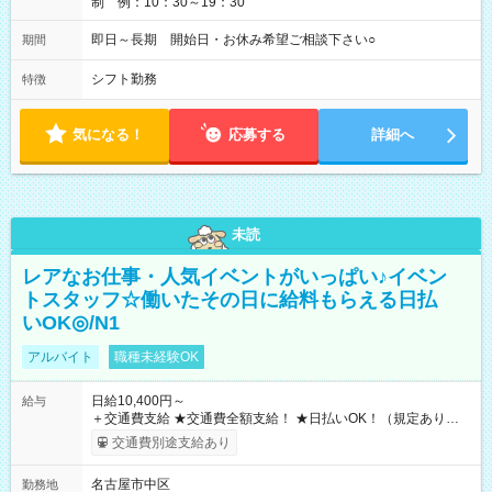
制 例：10：30～19：30
即日～長期 開始日・お休み希望ご相談下さい○
期間
シフト勤務
特徴
気になる！
応募する
詳細へ
未読
レアなお仕事・人気イベントがいっぱい♪イベン
トスタッフ☆働いたその日に給料もらえる日払
いOK◎/N1
アルバイト
職種未経験OK
日給10,400円～
給与
＋交通費支給 ★交通費全額支給！ ★日払いOK！（規定あり） ┗
働いたその日に現金GET♪ お仕事後はコンビニATMから 日払
交通費別途支給あり
い分を引き落とせます！ 【試用期間】試用期間なし
名古屋市中区
勤務地