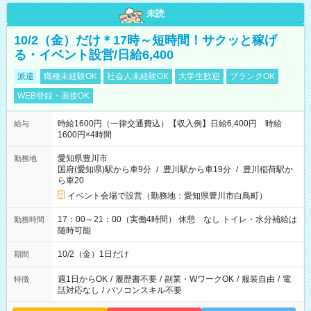
未読
10/2（金）だけ＊17時～短時間！サクッと稼げ
る・イベント設営/日給6,400
派遣
職種未経験OK
社会人未経験OK
大学生歓迎
ブランクOK
WEB登録・面接OK
時給1600円（一律交通費込）【収入例】日給6,400円 時給
給与
1600円×4時間
愛知県豊川市
勤務地
国府(愛知県)駅から車9分
/
豊川駅から車19分
/
豊川稲荷駅か
ら車20
イベント会場で設営（勤務地：愛知県豊川市白鳥町）
17：00～21：00（実働4時間） 休憩 なし トイレ・水分補給は
勤務時間
随時可能
10/2（金）1日だけ
期間
週1日からOK
/
履歴書不要
/
副業・WワークOK
/
服装自由
/
電
特徴
話対応なし
/
パソコンスキル不要