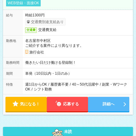
WEB登録・面接OK
時給1300円
給与
交通費別途支給あり
交通費支給
交通費
名古屋市中村区
勤務地
ご紹介する案件により異なります。
旅行会社
働きたい日だけ働ける登録制！
勤務時間
単発（10日以内・1日のみ）
期間
週1日からOK
/
履歴書不要
/
40～50代活躍中
/
副業・Wワーク
特徴
OK
/
シフト勤務
気になる！
応募する
詳細へ
未読