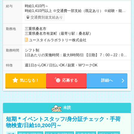
時給1,410円～
給与
時給1,410円以上 ※交通費一部支給（既定あり） ※経験・能力を
考慮して決定します 【収入例】 週1回勤務の場合：1,410円×8時
交通費別途支給あり
間×4回=4万5,120円 週3回勤務の場合：1,410円×8時間×12回
=13万5,360円 週5回勤務の場合：1,410円×8時間×20回=22万
三重県桑名市
勤務地
5,600円 【試用期間】試用期間あり 試用期間の長さ：2ヶ月
三重県桑名市有楽町（最寄り駅：桑名駅）
※ 雇用形態と給与に、本採用時と異なる部分があります。 雇用
形態：本採用時と同じです。 給与：時給 1,090円以上
ユースタイルラボラトリー株式会社
シフト制
勤務時間
1日あたりの実働時間：最大8時間/日 【日勤】 7：00～22：00
の間で8時間勤務（休憩時間は法定通り） ※週1日～OK ／ 夜勤
なし ＊＊ 勤務時間例 ＊＊ ■8時から17時 ■9時から18時 ■10
週1日からOK / 日払いOK / 副業・WワークOK
特徴
時から19時 ■12時から21時 など ※訪問先により変動 ※曜日固
定（毎週同じ曜日勤務）
気になる！
応募する
詳細へ
未読
短期＊イベントスタッフ/身分証チェック・手荷
物検査/日給10,200円～