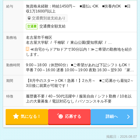
無資格未経験：時給1450円～ ■週払いOK ■扶養内OK ■日
給与
収1万1600円以上
交通費別途支給あり
交通費全額支給
交通費
名古屋市千種区
勤務地
名古屋大学駅
/
千種駅
/
東山公園(愛知県)駅
/
…
≪自宅からドアtoドアで30分以内！≫ご希望の勤務地を紹介
します。
9:00～18:00（休憩60分） ■ご希望があれば下記シフトもOK！
勤務時間
早番 7:00～16:00 遅番 10:00～19:00 夜勤 16:30～翌9:30 「家族
と休みを合わせたい」 「余裕を持って夕飯の準備がしたい」
「できれば残業はしたくない」 など、ご希望を教えてください
【8月中のスタートOK！急募！】2カ月～ ■ご応募から最短2～
期間
ね。 ※Wワーク希望の方へ 今ご覧のお仕事で希望する勤務時間
3日後に就業が可能です！
と、もう1つのお仕事の勤務時間。 合計で週40時間を超える場
合は応募できません。
履歴書不要
/
40～50代活躍中
/
服装自由
/
シフト勤務
/
10名以
特徴
上の大量募集
/
電話対応なし
/
パソコンスキル不要
気になる！
応募する
詳細へ
掲載日：2026.08.07