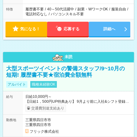
履歴書不要
/
40～50代活躍中
/
副業・WワークOK
/
服装自由
/
特徴
電話対応なし
/
パソコンスキル不要
気になる！
応募する
詳細へ
未読
大型スポーツイベントの警備スタッフ/9~10月の
短期! 履歴書不要★宿泊費全額無料
アルバイト
職種未経験OK
日給10,000円～
給与
【日給1，500円UP特典あり】 9月より前に入社&シフト登録す
ると 期間中(9/16~10/23) の日給がUP! 日給1万1500円でしっか
交通費別途支給あり
り稼げます♪ 【試用期間】試用期間なし
三重県四日市市
勤務地
三重県四日市市
フリック株式会社