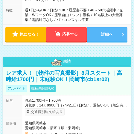
い！ ＃8月～ ＃9月～
週1日からOK
/
日払いOK
/
履歴書不要
/
40～50代活躍中
/
副
特徴
業・WワークOK
/
服装自由
/
シフト勤務
/
10名以上の大量募
集
/
電話対応なし
/
パソコンスキル不要
気になる！
応募する
詳細へ
未読
レア求人！［物件の写真撮影］8月スタート｜高
時給1700円｜未経験OK！岡崎市(cb1sr02)
アルバイト
職種未経験OK
時給1,700円～1,700円
給与
月収例：24万9900円（7h×21日) 日払い、週払いOK（規定有
り） 【試用期間】試用期間なし
交通費別途支給あり
愛知県岡崎市
勤務地
愛知県岡崎市（最寄り駅：東岡崎）