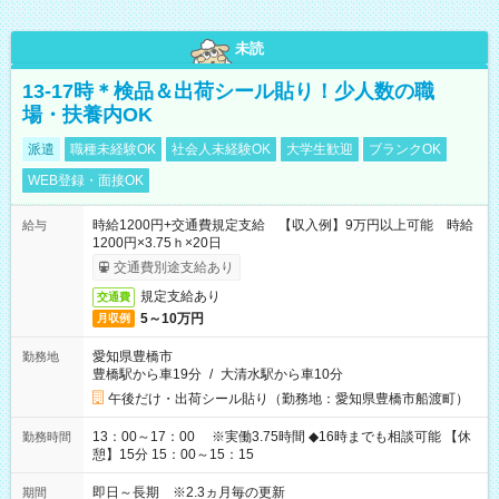
未読
13-17時＊検品＆出荷シール貼り！少人数の職
場・扶養内OK
派遣
職種未経験OK
社会人未経験OK
大学生歓迎
ブランクOK
WEB登録・面接OK
時給1200円+交通費規定支給 【収入例】9万円以上可能 時給
給与
1200円×3.75ｈ×20日
交通費別途支給あり
規定支給あり
交通費
5～10万円
月収例
愛知県豊橋市
勤務地
豊橋駅から車19分
/
大清水駅から車10分
午後だけ・出荷シール貼り（勤務地：愛知県豊橋市船渡町）
13：00～17：00 ※実働3.75時間 ◆16時までも相談可能 【休
勤務時間
憩】15分 15：00～15：15
即日～長期 ※2.3ヵ月毎の更新
期間