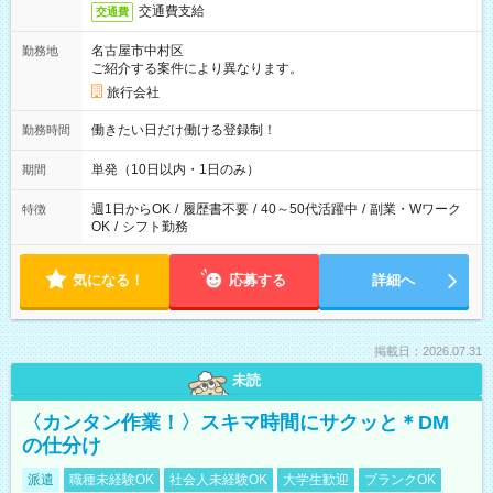
交通費支給
交通費
名古屋市中村区
勤務地
ご紹介する案件により異なります。
旅行会社
働きたい日だけ働ける登録制！
勤務時間
単発（10日以内・1日のみ）
期間
週1日からOK
/
履歴書不要
/
40～50代活躍中
/
副業・Wワーク
特徴
OK
/
シフト勤務
気になる！
応募する
詳細へ
掲載日：2026.07.31
未読
〈カンタン作業！〉スキマ時間にサクッと＊DM
の仕分け
派遣
職種未経験OK
社会人未経験OK
大学生歓迎
ブランクOK