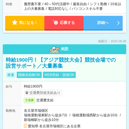
履歴書不要
/
40～50代活躍中
/
服装自由
/
シフト勤務
/
10名以
特徴
上の大量募集
/
電話対応なし
/
パソコンスキル不要
気になる！
応募する
詳細へ
掲載日：2026.08.08
未読
時給1900円！【アジア競技大会】競技会場での
設営サポート／大量募集
派遣
職種未経験OK
WEB登録・面接OK
時給1900円
給与
交通費別途支給あり
交通費支給
交通費
名古屋市瑞穂区
勤務地
瑞穂運動場東駅から徒歩7分
/
瑞穂運動場西駅から徒歩10分
/
新瑞橋駅から徒歩10分
愛知県 名古屋市瑞穂区にある企業