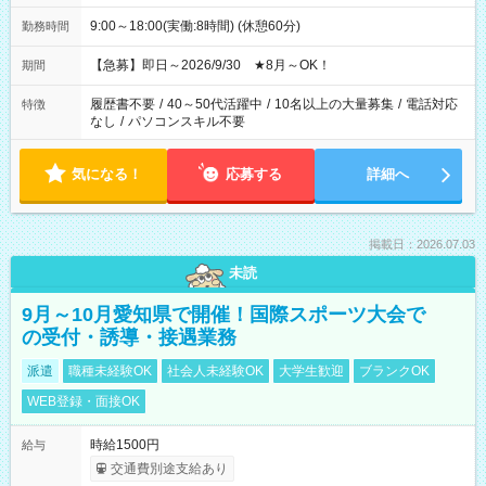
9:00～18:00(実働:8時間) (休憩60分)
勤務時間
【急募】即日～2026/9/30 ★8月～OK！
期間
履歴書不要
/
40～50代活躍中
/
10名以上の大量募集
/
電話対応
特徴
なし
/
パソコンスキル不要
気になる！
応募する
詳細へ
掲載日：2026.07.03
未読
9月～10月愛知県で開催！国際スポーツ大会で
の受付・誘導・接遇業務
派遣
職種未経験OK
社会人未経験OK
大学生歓迎
ブランクOK
WEB登録・面接OK
時給1500円
給与
交通費別途支給あり