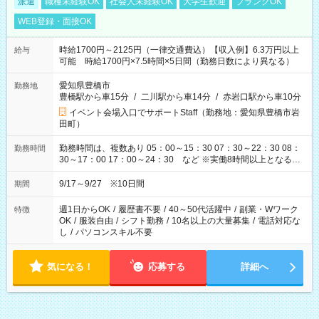
派遣
職種未経験OK
社会人未経験OK
大学生歓迎
ブランクOK
WEB登録・面接OK
時給1700円～2125円（一律交通費込）【収入例】6.3万円以上
給与
可能 時給1700円×7.5時間×5日間（勤務日数により異なる）
愛知県豊橋市
勤務地
豊橋駅から車15分
/
二川駅から車14分
/
赤岩口駅から車10分
イベント会場入口でサポートStaff（勤務地：愛知県豊橋市岩
田町）
勤務時間は、複数あり 05：00～15：30 07：30～22：30 08：
勤務時間
30～17：00 17：00～24：30 など ※実働8時間以上となる勤
務もあります。 【休憩】60分+他休憩あり 交替で取得します。
安全面に配慮しこまめな休憩があります。
9/17～9/27 ※10日間
期間
週1日からOK
/
履歴書不要
/
40～50代活躍中
/
副業・Wワーク
特徴
OK
/
服装自由
/
シフト勤務
/
10名以上の大量募集
/
電話対応な
し
/
パソコンスキル不要
気になる！
応募する
詳細へ