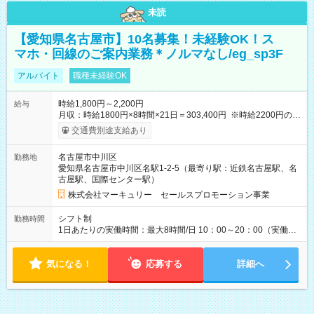
未読
【愛知県名古屋市】10名募集！未経験OK！ス
マホ・回線のご案内業務＊ノルマなし/eg_sp3F
アルバイト
職種未経験OK
時給1,800円～2,200円
給与
月収：時給1800円×8時間×21日＝303,400円 ※時給2200円の場
合は369,600円！ 【試用期間】試用期間あり 試用期間の長さ：3
交通費別途支給あり
ヶ月 雇用形態、給与は本採用時と同じです。
名古屋市中川区
勤務地
愛知県名古屋市中川区名駅1-2-5（最寄り駅：近鉄名古屋駅、名
古屋駅、国際センター駅）
株式会社マーキュリー セールスプロモーション事業
シフト制
勤務時間
1日あたりの実働時間：最大8時間/日 10：00～20：00（実働8
時間／休憩1時間） ＜シフト例＞ ・10:00～19:00 ・11:00～
20:00 ※週5日勤務となります。
気になる！
応募する
詳細へ