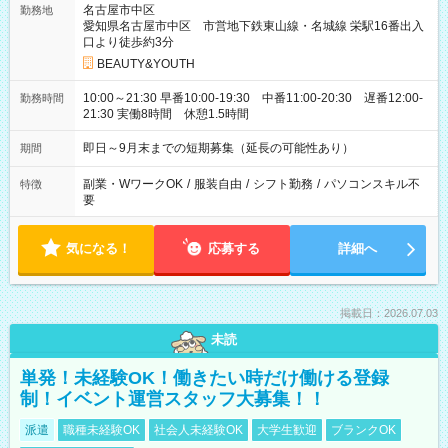
名古屋市中区
勤務地
愛知県名古屋市中区 市営地下鉄東山線・名城線 栄駅16番出入
口より徒歩約3分
BEAUTY&YOUTH
10:00～21:30 早番10:00-19:30 中番11:00-20:30 遅番12:00-
勤務時間
21:30 実働8時間 休憩1.5時間
即日～9月末までの短期募集（延長の可能性あり）
期間
副業・WワークOK
/
服装自由
/
シフト勤務
/
パソコンスキル不
特徴
要
気になる！
応募する
詳細へ
掲載日：2026.07.03
未読
単発！未経験OK！働きたい時だけ働ける登録
制！イベント運営スタッフ大募集！！
派遣
職種未経験OK
社会人未経験OK
大学生歓迎
ブランクOK