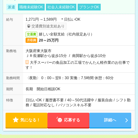
派遣
職種未経験OK
社会人未経験OK
ブランクOK
1,271円 ～1,589円 ＊日払いOK
給与
交通費別途支給あり
嬉しい全額支給（社内規定あり）
交通費
20～25万円
月収例
大阪府東大阪市
勤務地
ＪＲ長瀬駅から徒歩15分
/
南巽駅から徒歩10分
大手スーパーの食品加工の工場でかんたん軽作業のお仕事で
す！
〈夜勤〉 0：00～翌8：30 実働：7.5時間 休憩：60分
勤務時間
長期 開始日相談OK
期間
日払いOK
/
履歴書不要
/
40～50代活躍中
/
服装自由
/
シフト勤
特徴
務
/
電話対応なし
/
パソコンスキル不要
気になる！
応募する
詳細へ