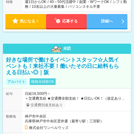
週1日からOK
/
40～50代活躍中
/
副業・WワークOK
/
シフト勤
特徴
務
/
10名以上の大量募集
/
パソコンスキル不要
気になる！
応募する
詳細へ
未読
好きな場所で働けるイベントスタッフ☆人気イ
ベントも！来社不要！働いたその日に給料もら
える日払い◎｜阪
アルバイト
職種未経験OK
日給16,500円～
給与
＋交通費支給 ★交通費全額支給！ ★日払いOK！（規定あり） ┗
働いたその日に現金GET♪ お仕事後はコンビニATMから 日払
交通費別途支給あり
い分を引き落とせます！ 【試用期間】試用期間なし
神戸市中央区
勤務地
兵庫県神戸市中央区雲井通（最寄り駅：三宮駅）
株式会社ワンベルウッズ