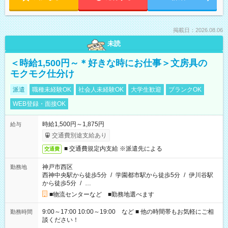
掲載日：2026.08.06
未読
＜時給1,500円～＊好きな時にお仕事＞文房具の
モクモク仕分け
派遣
職種未経験OK
社会人未経験OK
大学生歓迎
ブランクOK
WEB登録・面接OK
時給1,500円～1,875円
給与
交通費別途支給あり
■ 交通費規定内支給 ※派遣先による
交通費
神戸市西区
勤務地
西神中央駅から徒歩5分
/
学園都市駅から徒歩5分
/
伊川谷駅
から徒歩5分
/
…
■物流センターなど ■勤務地選べます
9:00～17:00 10:00～19:00 など ■ 他の時間帯もお気軽にご相
勤務時間
談ください！