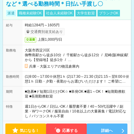
など＊選べる勤務時間＊日払い手渡し〇
派遣
職種未経験OK
社会人未経験OK
大学生歓迎
ブランクOK
時給1284円～1605円
給与
交通費別途支給あり
上限1,000円/日
交通費
大阪市西淀川区
勤務地
御幣島駅から徒歩10分
/
千船駅から徒歩12分
/
尼崎(阪神線)駅
から【登録地】徒歩1分
/
…
兵庫・大阪エリアの物流倉庫内
(1)9:00～17:00※休憩1ｈ (2)17:30～21:30 (3)21:15～翌8:00※休
勤務時間
憩1ｈ 日勤・夕勤・夜勤からお選びいただけます！ ご希望に合
わせて働けるお仕事です(*^^*) 【その他選べる勤務時間】 8-17
時/9-17時/9-18時/10-18時/11-21時/18-22時/20-翌4時/21-翌5
■急募■ド短期1日だけOK☆ ■単発OK ■週1～OK！ ■短期勤務歓
期間
時/22-翌6時/0-翌8時 ご自身のご都合で選んで頂ける完全自由シ
迎 ■長期勤務歓迎
フト！
週1日からOK
/
日払いOK
/
履歴書不要
/
40～50代活躍中
/
副
特徴
業・WワークOK
/
服装自由
/
10名以上の大量募集
/
電話対応な
し
/
パソコンスキル不要
気になる！
応募する
詳細へ