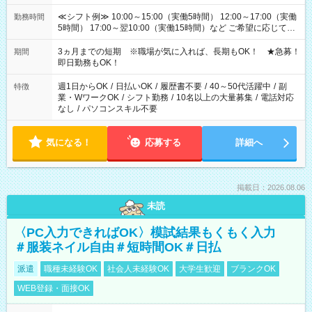
≪シフト例≫ 10:00～15:00（実働5時間） 12:00～17:00（実働
勤務時間
5時間） 17:00～翌10:00（実働15時間）など ご希望に応じて、
働く時間は調整できます！ お気軽に担当へ相談ください！
3ヵ月までの短期 ※職場が気に入れば、長期もOK！ ★急募！
期間
即日勤務もOK！
週1日からOK
/
日払いOK
/
履歴書不要
/
40～50代活躍中
/
副
特徴
業・WワークOK
/
シフト勤務
/
10名以上の大量募集
/
電話対応
なし
/
パソコンスキル不要
気になる！
応募する
詳細へ
掲載日：2026.08.06
未読
〈PC入力できればOK〉模試結果もくもく入力
＃服装ネイル自由＃短時間OK＃日払
派遣
職種未経験OK
社会人未経験OK
大学生歓迎
ブランクOK
WEB登録・面接OK