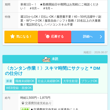
単発1日～！ ★勤務開始日や期間はお気軽にご相談くださ
期間
い！ ＃8月～ ＃9月～
週1日からOK
/
日払いOK
/
履歴書不要
/
40～50代活躍中
/
副
特徴
業・WワークOK
/
服装自由
/
シフト勤務
/
10名以上の大量募
集
/
電話対応なし
/
パソコンスキル不要
気になる！
応募する
詳細へ
掲載日：2026.08.07
未読
〈カンタン作業！〉スキマ時間にサクッと＊DM
の仕分け
派遣
職種未経験OK
社会人未経験OK
大学生歓迎
ブランクOK
WEB登録・面接OK
時給1,500円～1,875円
給与
交通費別途支給あり
■ 交通費規定内支給 ※派遣先による
交通費