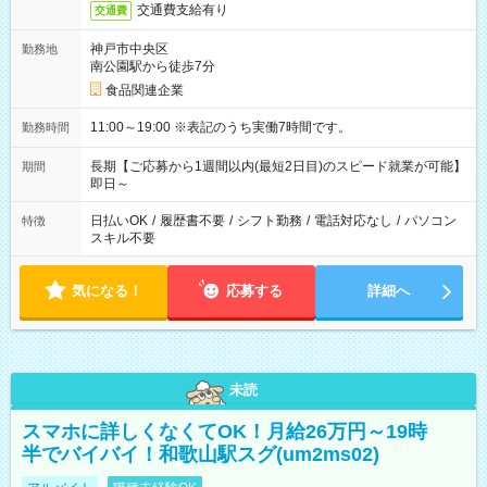
交通費支給有り
交通費
神戸市中央区
勤務地
南公園駅から徒歩7分
食品関連企業
11:00～19:00 ※表記のうち実働7時間です。
勤務時間
長期【ご応募から1週間以内(最短2日目)のスピード就業が可能】
期間
即日～
日払いOK
/
履歴書不要
/
シフト勤務
/
電話対応なし
/
パソコン
特徴
スキル不要
気になる！
応募する
詳細へ
未読
スマホに詳しくなくてOK！月給26万円～19時
半でバイバイ！和歌山駅スグ(um2ms02)