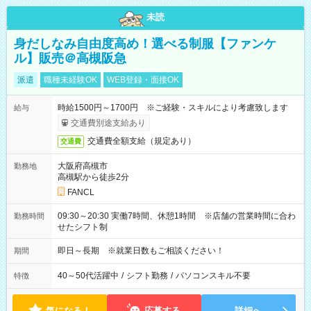
未読
身だしなみ自由度高め！選べる制服【ファンケ
ル】販売＠高槻阪急
派遣
職種未経験OK
WEB登録・面接OK
時給1500円～1700円 ※ご経験・スキルにより考慮致します
給与
交通費別途支給あり
交通費全額支給（規定あり）
交通費
大阪府高槻市
勤務地
高槻駅から徒歩2分
FANCL
09:30～20:30 実働7時間、休憩1時間 ※店舗の営業時間に合わ
勤務時間
せたシフト制
即日～長期 ※就業日数もご相談ください！
期間
40～50代活躍中
/
シフト勤務
/
パソコンスキル不要
特徴
気になる！
応募する
詳細へ