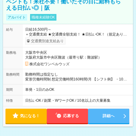
ベントも！来社不要！働いたその日に給料もら
える日払い◎｜阪
アルバイト
職種未経験OK
日給16,500円～
給与
＋交通費支給 ★交通費全額支給！ ★日払いOK！（規定あり） ┗
働いたその日に現金GET♪ お仕事後はコンビニATMから 日払
交通費別途支給あり
い分を引き落とせます！ 【試用期間】試用期間なし
大阪市中央区
勤務地
大阪府大阪市中央区難波（最寄り駅：難波駅）
株式会社ワンベルウッズ
勤務時間は指定なし
勤務時間
変形労働時間制 想定労働時間160時間/月 【シフト例】 ・10：
00～20：00
単発・1日のみOK
期間
日払いOK / 副業・WワークOK / 10名以上の大量募集
特徴
気になる！
応募する
詳細へ