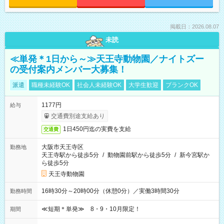
掲載日：2026.08.07
未読
≪単発＊1日から～≫天王寺動物園／ナイトズー
の受付案内メンバー大募集！
派遣
職種未経験OK
社会人未経験OK
大学生歓迎
ブランクOK
1177円
給与
交通費別途支給あり
1日450円迄の実費を支給
交通費
大阪市天王寺区
勤務地
天王寺駅から徒歩5分
/
動物園前駅から徒歩5分
/
新今宮駅か
ら徒歩5分
天王寺動物園
16時30分～20時00分（休憩0分）／実働3時間30分
勤務時間
≪短期＊単発≫ 8・9・10月限定！
期間