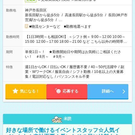
神戸市長田区
勤務地
新長田駅から徒歩5分
/
高速長田駅から徒歩5分
/
長田(神戸市
営)駅から徒歩5分
/
…
■物流センターなど ■勤務地選べます
【1日3時間～も相談OK!】 ＜シフト例＞ 9:00～12:00 10:00～
勤務時間
15:00 12:00～17:00 18:00～21:00 など こちら以外の時間帯も
お気軽にご相談ください！
単発1日～！ ★勤務開始日や期間はお気軽にご相談くださ
期間
い！ ＃8月～ ＃9月～
週1日からOK
/
日払いOK
/
履歴書不要
/
40～50代活躍中
/
副
特徴
業・WワークOK
/
服装自由
/
シフト勤務
/
10名以上の大量募
集
/
電話対応なし
/
パソコンスキル不要
気になる！
応募する
詳細へ
未読
好きな場所で働けるイベントスタッフ☆人気イ