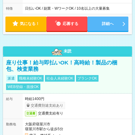
日払いOK / 副業・WワークOK / 10名以上の大量募集
特徴
気になる！
応募する
詳細へ
未読
座り仕事！給与即払いOK！高時給！製品の梱
包、検査業務
派遣
職種未経験OK
社会人未経験OK
ブランクOK
WEB登録・面接OK
時給1400円
給与
交通費別途支給あり
交通費支給有り
交通費
大阪府寝屋川市
勤務地
寝屋川市駅から徒歩5分