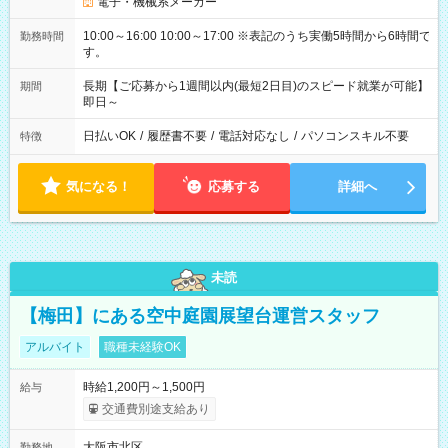
電子・機械系メーカー
10:00～16:00 10:00～17:00 ※表記のうち実働5時間から6時間で
勤務時間
す。
長期【ご応募から1週間以内(最短2日目)のスピード就業が可能】
期間
即日～
日払いOK
/
履歴書不要
/
電話対応なし
/
パソコンスキル不要
特徴
気になる！
応募する
詳細へ
未読
【梅田】にある空中庭園展望台運営スタッフ
アルバイト
職種未経験OK
時給1,200円～1,500円
給与
交通費別途支給あり
大阪市北区
勤務地