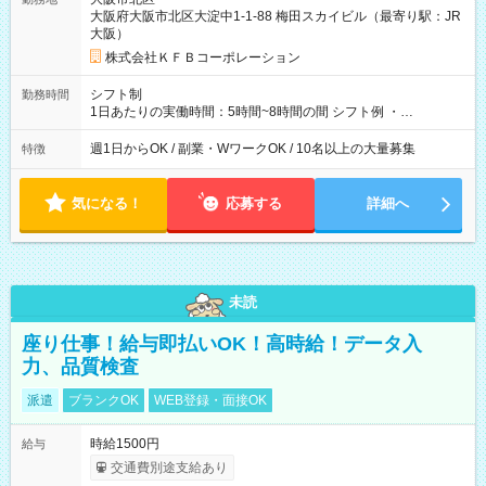
大阪府大阪市北区大淀中1-1-88 梅田スカイビル（最寄り駅：JR
大阪）
株式会社ＫＦＢコーポレーション
シフト制
勤務時間
1日あたりの実働時間：5時間~8時間の間 シフト例 ・
9:30~18:00 実働7.5時間 ・9:30~14:30 実働5時間 ・
16:00~21:30 実働5.5時間
週1日からOK / 副業・WワークOK / 10名以上の大量募集
特徴
気になる！
応募する
詳細へ
未読
座り仕事！給与即払いOK！高時給！データ入
力、品質検査
派遣
ブランクOK
WEB登録・面接OK
時給1500円
給与
交通費別途支給あり