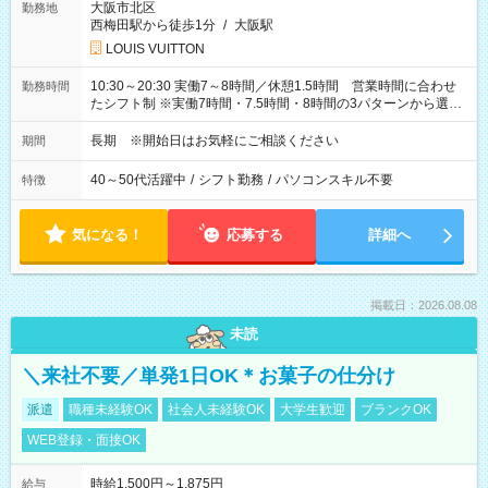
大阪市北区
勤務地
西梅田駅から徒歩1分
/
大阪駅
LOUIS VUITTON
10:30～20:30 実働7～8時間／休憩1.5時間 営業時間に合わせ
勤務時間
たシフト制 ※実働7時間・7.5時間・8時間の3パターンから選択
可能
長期 ※開始日はお気軽にご相談ください
期間
40～50代活躍中
/
シフト勤務
/
パソコンスキル不要
特徴
気になる！
応募する
詳細へ
掲載日：2026.08.08
未読
＼来社不要／単発1日OK＊お菓子の仕分け
派遣
職種未経験OK
社会人未経験OK
大学生歓迎
ブランクOK
WEB登録・面接OK
時給1,500円～1,875円
給与