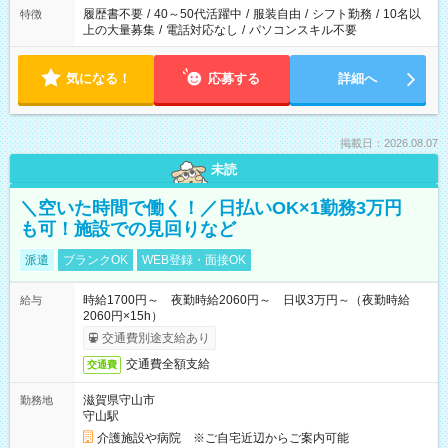
合は応募できません。
履歴書不要
/
40～50代活躍中
/
服装自由
/
シフト勤務
/
10名以
特徴
上の大量募集
/
電話対応なし
/
パソコンスキル不要
気になる！
応募する
詳細へ
掲載日：2026.08.07
未読
＼空いた時間で働く！／日払いOK×1勤務3万円
も可！施設での見回りなど
派遣
ブランクOK
WEB登録・面接OK
時給1700円～ 夜勤時給2060円～ 日収3万円～（夜勤時給
給与
2060円×15h）
交通費別途支給あり
交通費全額支給
交通費
滋賀県守山市
勤務地
守山駅
介護施設や病院 ※ご自宅近辺からご案内可能