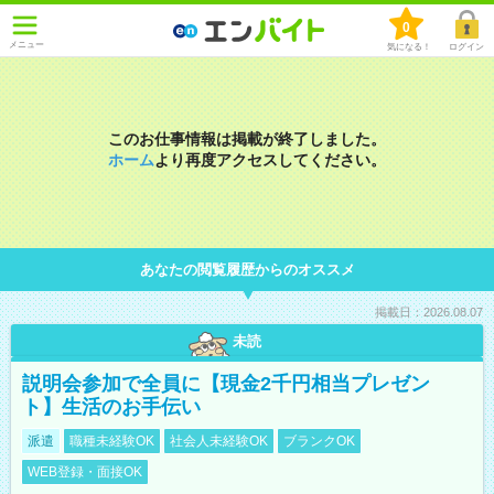
0
メニュー
気になる！
ログイン
このお仕事情報は掲載が終了しました。
ホーム
より再度アクセスしてください。
あなたの閲覧履歴からのオススメ
掲載日：2026.08.07
未読
説明会参加で全員に【現金2千円相当プレゼン
ト】生活のお手伝い
派遣
職種未経験OK
社会人未経験OK
ブランクOK
WEB登録・面接OK