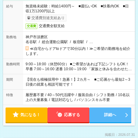
無資格未経験：時給1400円～ ■週払いOK ■扶養内OK ■日
給与
収1万1200円以上
交通費別途支給あり
交通費全額支給
交通費
神戸市須磨区
勤務地
名谷駅
/
総合運動公園駅
/
板宿駅
/
…
≪自宅からドアtoドアで30分以内！≫ご希望の勤務地を紹介
します。
9:00～18:00（休憩60分） ■ご希望があれば下記シフトもOK！
勤務時間
早番 7:00～16:00 遅番 10:00～19:00 「家族と休みを合わせた
い」 「余裕を持って夕飯の準備がしたい」 「できれば残業はし
たくない」 など、ご希望を教えてくださいね。 ※Wワーク希望
【現在も積極採用中！急募！】2カ月～ ■ご応募から最短2～3
期間
の方へ 今ご覧のお仕事で希望する勤務時間と、もう1つのお仕事
日後の就業も相談可能です！
の勤務時間。 合計で週40時間を超える場合は応募できません。
履歴書不要
/
40～50代活躍中
/
服装自由
/
シフト勤務
/
10名以
特徴
上の大量募集
/
電話対応なし
/
パソコンスキル不要
気になる！
応募する
詳細へ
掲載日：2026.07.31