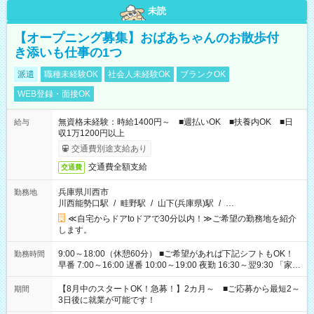
未読
【オープニング募集】おばあちゃんのお散歩付
き添いも仕事の1つ
派遣
職種未経験OK
社会人未経験OK
ブランクOK
WEB登録・面接OK
無資格未経験：時給1400円～ ■週払いOK ■扶養内OK ■日
給与
収1万1200円以上
交通費別途支給あり
交通費全額支給
交通費
兵庫県川西市
勤務地
川西能勢口駅
/
畦野駅
/
山下(兵庫県)駅
/
…
≪自宅からドアtoドアで30分以内！≫ご希望の勤務地を紹介
します。
9:00～18:00（休憩60分） ■ご希望があれば下記シフトもOK！
勤務時間
早番 7:00～16:00 遅番 10:00～19:00 夜勤 16:30～翌9:30 「家族
と休みを合わせたい」 「余裕を持って夕飯の準備がしたい」
「できれば残業はしたくない」 など、ご希望を教えてください
【8月中のスタートOK！急募！】2カ月～ ■ご応募から最短2～
期間
ね。 ※Wワーク希望の方へ 今ご覧のお仕事で希望する勤務時間
3日後に就業が可能です！
と、もう1つのお仕事の勤務時間。 合計で週40時間を超える場