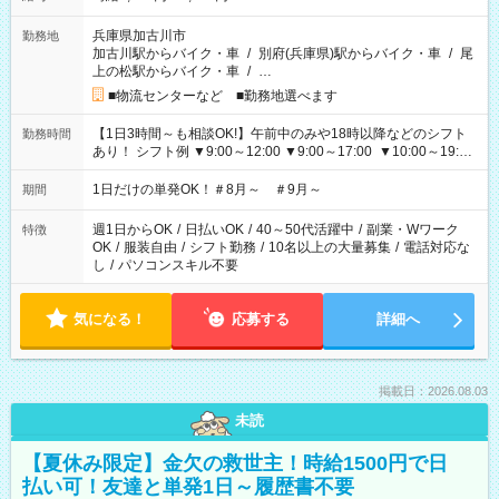
兵庫県加古川市
勤務地
加古川駅からバイク・車
/
別府(兵庫県)駅からバイク・車
/
尾
上の松駅からバイク・車
/
…
■物流センターなど ■勤務地選べます
【1日3時間～も相談OK!】午前中のみや18時以降などのシフト
勤務時間
あり！ シフト例 ▼9:00～12:00 ▼9:00～17:00 ▼10:00～19:00
▼18:00～21:00
1日だけの単発OK！＃8月～ ＃9月～
期間
週1日からOK
/
日払いOK
/
40～50代活躍中
/
副業・Wワーク
特徴
OK
/
服装自由
/
シフト勤務
/
10名以上の大量募集
/
電話対応な
し
/
パソコンスキル不要
気になる！
応募する
詳細へ
掲載日：2026.08.03
未読
【夏休み限定】金欠の救世主！時給1500円で日
払い可！友達と単発1日～履歴書不要