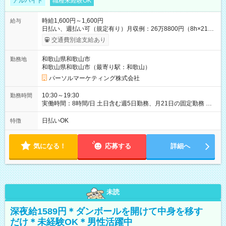
アルバイト
職種未経験OK
時給1,600円～1,600円
給与
日払い、週払い可（規定有り）月収例：26万8800円（8h×21
日） 【試用期間】試用期間なし
交通費別途支給あり
和歌山県和歌山市
勤務地
和歌山県和歌山市（最寄り駅：和歌山）
パーソルマーケティング株式会社
10:30～19:30
勤務時間
実働時間：8時間/日 土日含む週5日勤務、月21日の固定勤務 ※
実働8h/休憩1h勤務、残業ほぼ無し（5h/月）
日払いOK
特徴
気になる！
応募する
詳細へ
未読
深夜給1589円＊ダンボールを開けて中身を移す
だけ＊未経験OK＊男性活躍中