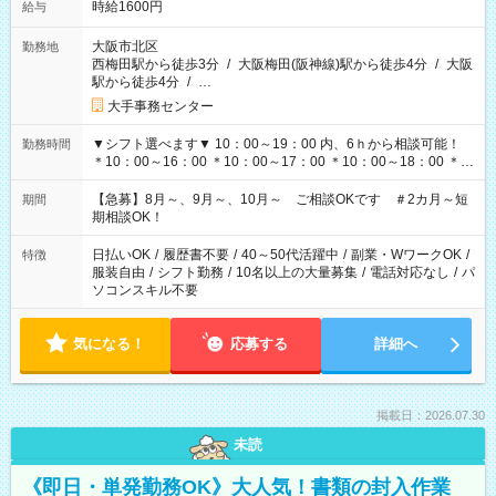
時給1600円
給与
大阪市北区
勤務地
西梅田駅から徒歩3分
/
大阪梅田(阪神線)駅から徒歩4分
/
大阪
駅から徒歩4分
/
…
大手事務センター
▼シフト選べます▼ 10：00～19：00 内、6ｈから相談可能！
勤務時間
＊10：00～16：00 ＊10：00～17：00 ＊10：00～18：00 ＊
11：00～19：00 ＊12：00～19：00 ＊13：00～19：00
【急募】8月～、9月～、10月～ ご相談OKです ＃2カ月～短
期間
期相談OK！
日払いOK
/
履歴書不要
/
40～50代活躍中
/
副業・WワークOK
/
特徴
服装自由
/
シフト勤務
/
10名以上の大量募集
/
電話対応なし
/
パ
ソコンスキル不要
気になる！
応募する
詳細へ
掲載日：2026.07.30
未読
《即日・単発勤務OK》大人気！書類の封入作業