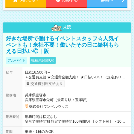
未読
好きな場所で働けるイベントスタッフ☆人気イ
ベントも！来社不要！働いたその日に給料もら
える日払い◎｜阪
アルバイト
職種未経験OK
日給16,500円～
給与
＋交通費支給 ★交通費全額支給！ ★日払いOK！（規定あり） ┗
働いたその日に現金GET♪ お仕事後はコンビニATMから 日払
交通費別途支給あり
い分を引き落とせます！ 【試用期間】試用期間なし
兵庫県宝塚市
勤務地
兵庫県宝塚市栄町（最寄り駅：宝塚駅）
株式会社ワンベルウッズ
勤務時間は指定なし
勤務時間
変形労働時間制 想定労働時間160時間/月 【シフト例】 ・10：
00～20：00
単発・1日のみOK
期間