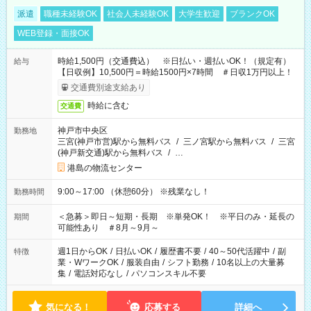
派遣
職種未経験OK
社会人未経験OK
大学生歓迎
ブランクOK
WEB登録・面接OK
時給1,500円（交通費込） ※日払い・週払いOK！（規定有）
給与
【日収例】10,500円＝時給1500円×7時間 ＃日収1万円以上！
交通費別途支給あり
時給に含む
交通費
神戸市中央区
勤務地
三宮(神戸市営)駅から無料バス
/
三ノ宮駅から無料バス
/
三宮
(神戸新交通)駅から無料バス
/
…
港島の物流センター
9:00～17:00 （休憩60分） ※残業なし！
勤務時間
＜急募＞即日～短期・長期 ※単発OK！ ※平日のみ・延長の
期間
可能性あり ＃8月～9月～
週1日からOK
/
日払いOK
/
履歴書不要
/
40～50代活躍中
/
副
特徴
業・WワークOK
/
服装自由
/
シフト勤務
/
10名以上の大量募
集
/
電話対応なし
/
パソコンスキル不要
気になる！
応募する
詳細へ