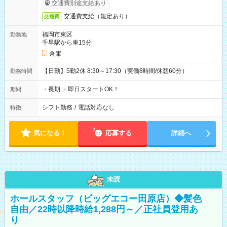
交通費別途支給あり
交通費支給（規定あり）
交通費
福岡市東区
勤務地
千早駅から車15分
倉庫
【日勤】5勤2休 8:30～17:30（実働8時間/休憩60分）
勤務時間
・長期 ・即日スタートOK！
期間
シフト勤務
/
電話対応なし
特徴
気になる！
応募する
詳細へ
未読
ホールスタッフ（ビッグエコー田原店）◆髪色
自由／22時以降時給1,288円～／正社員登用あ
り