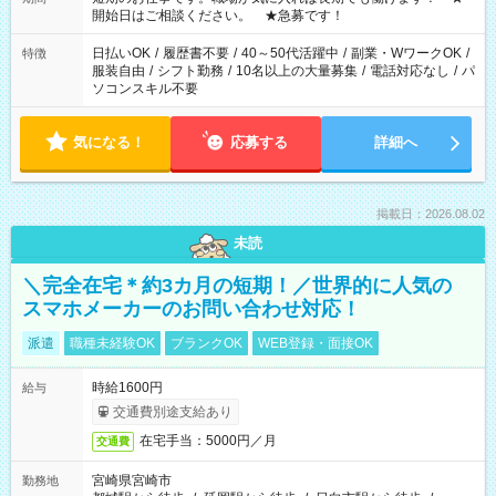
なります。★家庭の都合でお休みが必要な場合も遠慮なくご相
開始日はご相談ください。 ★急募です！
談ください。
日払いOK
/
履歴書不要
/
40～50代活躍中
/
副業・WワークOK
/
特徴
服装自由
/
シフト勤務
/
10名以上の大量募集
/
電話対応なし
/
パ
ソコンスキル不要
気になる！
応募する
詳細へ
掲載日：2026.08.02
未読
＼完全在宅＊約3カ月の短期！／世界的に人気の
スマホメーカーのお問い合わせ対応！
派遣
職種未経験OK
ブランクOK
WEB登録・面接OK
時給1600円
給与
交通費別途支給あり
在宅手当：5000円／月
交通費
宮崎県宮崎市
勤務地