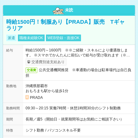
未読
時給1500円！制服あり【PRADA】販売 Tギャ
ラリア
派遣
職種未経験OK
WEB登録・面接OK
時給1500円～1600円 ※※ご経験・スキルにより優遇致しま
給与
す。 ※スマホでかんたんに前払いで給与が受け取れます（※上
限、条件あり）
交通費別途支給あり
公共交通機関推奨 ※車通勤の場合は駐車場代は自己負
交通費
担
沖縄県那覇市
勤務地
おもろまち駅から徒歩1分
PRADA
09:30～20:15 実働7時間・休憩1時間30分のシフト制勤務
勤務時間
長期／週5（開始日・就業期間等はお気軽にご相談下さい）
期間
シフト勤務
/
パソコンスキル不要
特徴