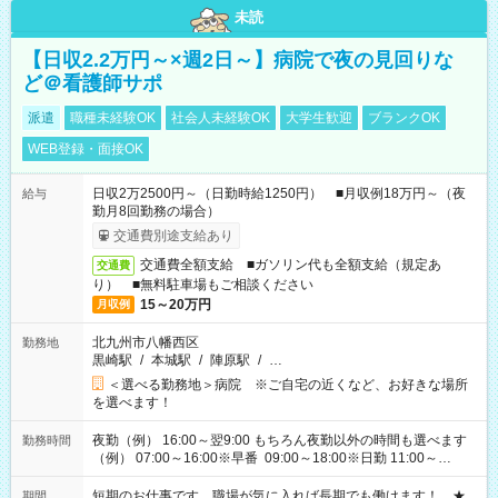
未読
【日収2.2万円～×週2日～】病院で夜の見回りな
ど＠看護師サポ
派遣
職種未経験OK
社会人未経験OK
大学生歓迎
ブランクOK
WEB登録・面接OK
日収2万2500円～（日勤時給1250円） ■月収例18万円～（夜
給与
勤月8回勤務の場合）
交通費別途支給あり
交通費全額支給 ■ガソリン代も全額支給（規定あ
交通費
り） ■無料駐車場もご相談ください
15～20万円
月収例
北九州市八幡西区
勤務地
黒崎駅
/
本城駅
/
陣原駅
/
…
＜選べる勤務地＞病院 ※ご自宅の近くなど、お好きな場所
を選べます！
夜勤（例） 16:00～翌9:00 もちろん夜勤以外の時間も選べます
勤務時間
（例） 07:00～16:00※早番 09:00～18:00※日勤 11:00～
20:00※遅番 ※時間は、固定・選べる施設もあるので、ご希望が
あれば調整できます！ ※シフト制。勤務地により実働時間が異
短期のお仕事です。職場が気に入れば長期でも働けます！ ★
期間