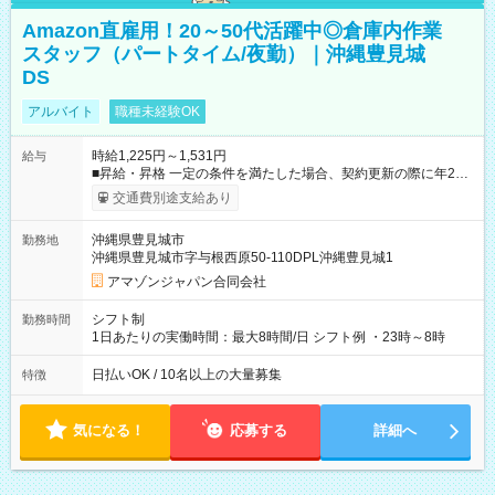
Amazon直雇用！20～50代活躍中◎倉庫内作業
スタッフ（パートタイム/夜勤）｜沖縄豊見城
DS
アルバイト
職種未経験OK
時給1,225円～1,531円
給与
■昇給・昇格 一定の条件を満たした場合、契約更新の際に年2回
まで昇給の機会があります。 ■正社員登用制度あり ※月末締/翌
交通費別途支給あり
月25日支払い ※時間外手当、別途支給 ※深夜割増賃金 (22:00～
翌5:00までは時給が25%UPします) ☆給与前払い制度有！
沖縄県豊見城市
勤務地
☆Amazon直雇用で安定して働けます！ 【試用期間】試用期間
沖縄県豊見城市字与根西原50-110DPL沖縄豊見城1
あり 試用期間の長さ：1週間 雇用形態、給与は本採用時と同じ
です。
アマゾンジャパン合同会社
シフト制
勤務時間
1日あたりの実働時間：最大8時間/日 シフト例 ・23時～8時
日払いOK / 10名以上の大量募集
特徴
気になる！
応募する
詳細へ