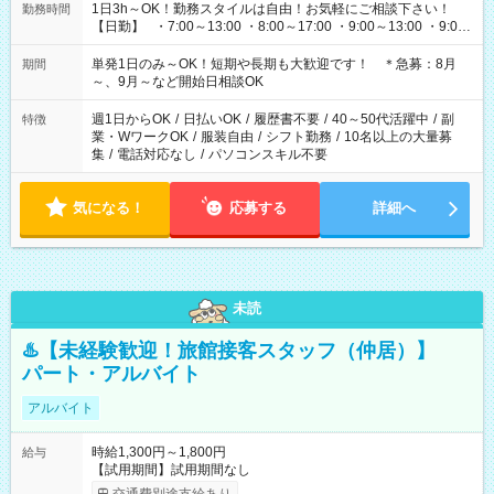
1日3h～OK！勤務スタイルは自由！お気軽にご相談下さい！
勤務時間
【日勤】 ・7:00～13:00 ・8:00～17:00 ・9:00～13:00 ・9:00
～18:00 ・10:00～19:00 ・13:00～18:00 ・15:00～20:00 ・
16:00～19:00 【夜勤】 ・17:00～21:00 ・18:00～23:00 ・
単発1日のみ～OK！短期や長期も大歓迎です！ ＊急募：8月
期間
21:00～翌6:00 ・23:00～翌8:00 など（他時間多数あり！）
～、9月～など開始日相談OK
週1日からOK
/
日払いOK
/
履歴書不要
/
40～50代活躍中
/
副
特徴
業・WワークOK
/
服装自由
/
シフト勤務
/
10名以上の大量募
集
/
電話対応なし
/
パソコンスキル不要
気になる！
応募する
詳細へ
未読
♨️【未経験歓迎！旅館接客スタッフ（仲居）】
パート・アルバイト
アルバイト
時給1,300円～1,800円
給与
【試用期間】試用期間なし