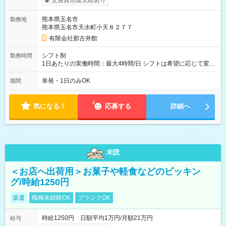
交通費別途支給あり
熊本県玉名市
勤務地
熊本県玉名市天水町小天８２７７
有限会社那古井館
シフト制
勤務時間
1日あたりの実働時間：最大4時間/日 シフトは希望に応じて変更
します。
単発・1日のみOK
期間
気になる！
応募する
詳細へ
未読
＜お店へ出荷用＞お菓子や軽食などのピッキン
グ/時給1250円
派遣
職種未経験OK
ブランクOK
時給1250円 日額平均1万円/月額21万円
給与