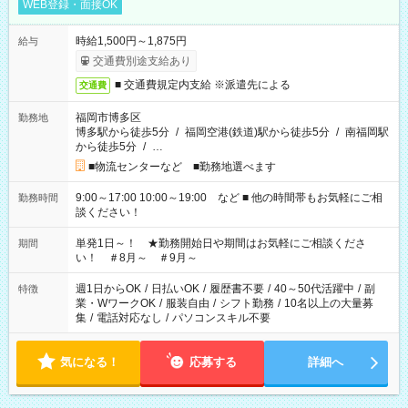
WEB登録・面接OK
時給1,500円～1,875円
給与
交通費別途支給あり
■ 交通費規定内支給 ※派遣先による
交通費
福岡市博多区
勤務地
博多駅から徒歩5分
/
福岡空港(鉄道)駅から徒歩5分
/
南福岡駅
から徒歩5分
/
…
■物流センターなど ■勤務地選べます
9:00～17:00 10:00～19:00 など ■ 他の時間帯もお気軽にご相
勤務時間
談ください！
単発1日～！ ★勤務開始日や期間はお気軽にご相談くださ
期間
い！ ＃8月～ ＃9月～
週1日からOK
/
日払いOK
/
履歴書不要
/
40～50代活躍中
/
副
特徴
業・WワークOK
/
服装自由
/
シフト勤務
/
10名以上の大量募
集
/
電話対応なし
/
パソコンスキル不要
気になる！
応募する
詳細へ