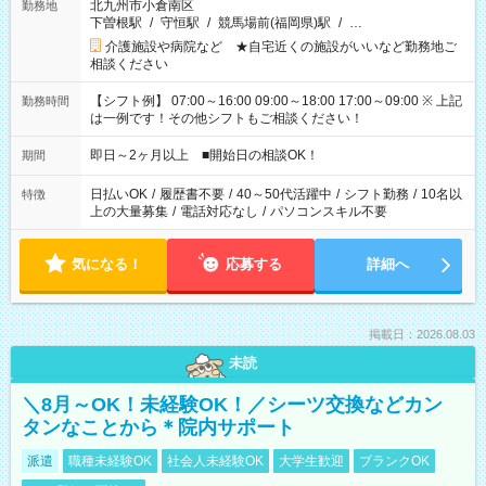
北九州市小倉南区
勤務地
下曽根駅
/
守恒駅
/
競馬場前(福岡県)駅
/
…
介護施設や病院など ★自宅近くの施設がいいなど勤務地ご
相談ください
【シフト例】 07:00～16:00 09:00～18:00 17:00～09:00 ※ 上記
勤務時間
は一例です！その他シフトもご相談ください！
即日～2ヶ月以上 ■開始日の相談OK！
期間
日払いOK
/
履歴書不要
/
40～50代活躍中
/
シフト勤務
/
10名以
特徴
上の大量募集
/
電話対応なし
/
パソコンスキル不要
気になる！
応募する
詳細へ
掲載日：2026.08.03
未読
＼8月～OK！未経験OK！／シーツ交換などカン
タンなことから＊院内サポート
派遣
職種未経験OK
社会人未経験OK
大学生歓迎
ブランクOK