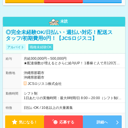
未読
◎完全未経験OK/日払い・週払い対応！配送ス
タッフ/初期費用0円！【JCSロジスコ】
アルバイト
職種未経験OK
月給300,000円～500,000円
給与
★配達個数が増えるとさらに給与UP！ 1番稼ぐ人で月120万ほ
ど！ ・主要都市エリア 月収55万円／週5日稼働 月収65万~112
万円／週6日稼働 ・地方郊外エリア 月収40万円／週5日稼働 月
沖縄県那覇市
勤務地
収40万円~50万円／週6日稼働 ＜モデルイメージ＞ ■月収50万
沖縄県那覇市
円 (27歳男性/江東区在住)※元建築関係 1日150個配達×25日勤務
JCSロジスコ株式会社
(日休み) ■月収80万円(43歳男性/墨田区在住)※元営業 1日200個
配達×25日勤務(月休み) 【試用期間】試用期間なし
シフト制
勤務時間
1日あたりの実働時間：最大8時間/日 8:00～20:00（シフト制/実
働8時間） ※週5日勤務（場所次第では週4も有り） ※配達状況
によって時間外での勤務可能性有り ※案件により多少の前後あ
日払いOK / 10名以上の大量募集
特徴
り ※配達が完了次第、帰社OKです
気になる！
応募する
詳細へ