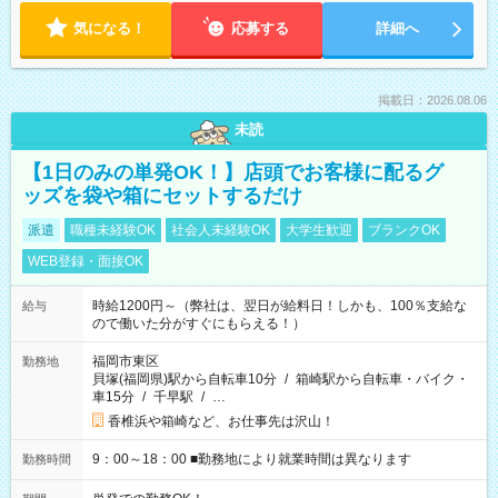
気になる！
応募する
詳細へ
掲載日：2026.08.06
未読
【1日のみの単発OK！】店頭でお客様に配るグ
ッズを袋や箱にセットするだけ
派遣
職種未経験OK
社会人未経験OK
大学生歓迎
ブランクOK
WEB登録・面接OK
時給1200円～（弊社は、翌日が給料日！しかも、100％支給な
給与
ので働いた分がすぐにもらえる！）
福岡市東区
勤務地
貝塚(福岡県)駅から自転車10分
/
箱崎駅から自転車・バイク・
車15分
/
千早駅
/
…
香椎浜や箱崎など、お仕事先は沢山！
9：00～18：00 ■勤務地により就業時間は異なります
勤務時間