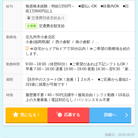
無資格未経験：時給1350円～ ■週払いOK ■扶養内OK ■日
給与
収1万800円以上
交通費別途支給あり
交通費全額支給
交通費
北九州市小倉北区
勤務地
小倉(福岡県)駅
/
西小倉駅
/
南小倉駅
/
…
≪自宅からドアtoドアで30分以内！≫ご希望の勤務地を紹介
します。
9:00～18:00（休憩60分） ■ご希望があれば下記シフトもOK！
勤務時間
早番 7:00～16:00 遅番 10:00～19:00 夜勤 16:30～翌9:30 「家族
と休みを合わせたい」 「余裕を持って夕飯の準備がしたい」
「できれば残業はしたくない」 など、ご希望を教えてください
【8月中のスタートOK！急募！】2カ月～ ■ご応募から最短2～
期間
ね。 ※Wワーク希望の方へ 今ご覧のお仕事で希望する勤務時間
3日後に就業が可能です！
と、もう1つのお仕事の勤務時間。 合計で週40時間を超える場
合は応募できません。
履歴書不要
/
40～50代活躍中
/
服装自由
/
シフト勤務
/
10名以
特徴
上の大量募集
/
電話対応なし
/
パソコンスキル不要
気になる！
応募する
詳細へ
掲載日：2026.08.07