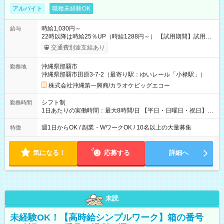
アルバイト
職種未経験OK
時給1,030円～
給与
22時以降は時給25％UP（時給1288円～） 【試用期間】試用期
間あり 試用期間の長さ：2週間 ※ 雇用形態と給与に、本採用時
交通費別途支給あり
と異なる部分があります。 雇用形態：本採用時と同じです。 給
与：時給 1,023円以上 研修期間（80時）は時給1023円です。
沖縄県那覇市
勤務地
沖縄県那覇市田原3-7-2（最寄り駅：ゆいレール「小禄駅」）
株式会社沖縄第一興商/カラオケビッグエコー
シフト制
勤務時間
1日あたりの実働時間：最大8時間/日 【平日・日曜日・祝日】
11：00～翌2：00 【金曜日・祝前日】11：00～翌4：00 【土曜
日】11：00～翌5：00 上記の時間帯で1日3時間～8時間のシフ
週1日からOK / 副業・WワークOK / 10名以上の大量募集
特徴
ト制（週1日～5日勤務）
気になる！
応募する
詳細へ
未読
未経験OK！【高時給シンプルワーク】箱の番号