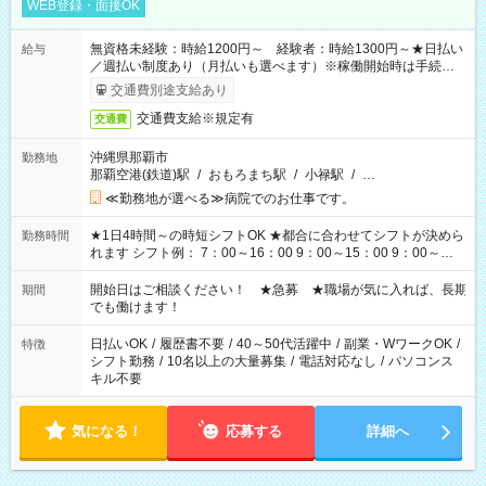
WEB登録・面接OK
無資格未経験：時給1200円～ 経験者：時給1300円～★日払い
給与
／週払い制度あり（月払いも選べます）※稼働開始時は手続き完
了次第のお支払いとなります。
交通費別途支給あり
交通費支給※規定有
交通費
沖縄県那覇市
勤務地
那覇空港(鉄道)駅
/
おもろまち駅
/
小禄駅
/
…
≪勤務地が選べる≫病院でのお仕事です。
★1日4時間～の時短シフトOK ★都合に合わせてシフトが決めら
勤務時間
れます シフト例： 7：00～16：00 9：00～15：00 9：00～
18：00 11：00～20：00 など ※Wワークの場合、他のお仕事と
合わせ週40時間超の就業はご案内できません ※法令に基づき、
開始日はご相談ください！ ★急募 ★職場が気に入れば、長期
期間
週20時間以上勤務は社会保険への加入対象となります ※労働者
でも働けます！
派遣法（日雇い派遣の原則禁止）により、短時間・短期間の就
業はご案内が難しい場合があります
日払いOK
/
履歴書不要
/
40～50代活躍中
/
副業・WワークOK
/
特徴
シフト勤務
/
10名以上の大量募集
/
電話対応なし
/
パソコンス
キル不要
気になる！
応募する
詳細へ