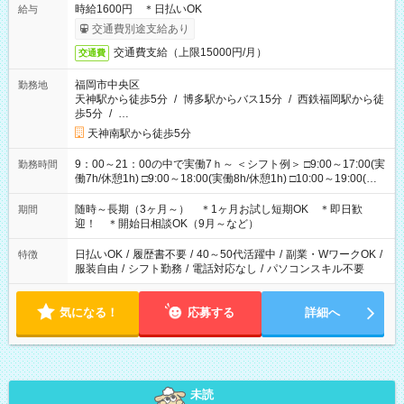
時給1600円 ＊日払いOK
給与
交通費別途支給あり
交通費支給（上限15000円/月）
交通費
福岡市中央区
勤務地
天神駅から徒歩5分
/
博多駅からバス15分
/
西鉄福岡駅から徒
歩5分
/
…
天神南駅から徒歩5分
9：00～21：00の中で実働7ｈ～ ＜シフト例＞ □9:00～17:00(実
勤務時間
働7h/休憩1h) □9:00～18:00(実働8h/休憩1h) □10:00～19:00(実
働8h/休憩1h) □11:00～20:00(実働8h/休憩1h) □12:00～20:00(実
働7h/休憩1h) □12:00～21:00(実働7h/休憩1h) ＊固定OK ＊選べ
随時～長期（3ヶ月～） ＊1ヶ月お試し短期OK ＊即日歓
期間
る時間帯！
迎！ ＊開始日相談OK（9月～など）
日払いOK
/
履歴書不要
/
40～50代活躍中
/
副業・WワークOK
/
特徴
服装自由
/
シフト勤務
/
電話対応なし
/
パソコンスキル不要
気になる！
応募する
詳細へ
未読