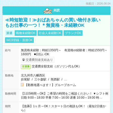
掲載日：2026.08.04
未読
≪時短歓迎！≫おばあちゃんの買い物付き添い
もお仕事の一つ！＊無資格・未経験OK
派遣
職種未経験OK
社会人未経験OK
ブランクOK
WEB登録・面接OK
無資格未経験：時給1350円～ 有資格or経験者：時給1550円～
給与
1600円 ■日払いOK
交通費別途支給あり
交通費全額支給（ガソリン代もOK）
交通費
北九州市八幡西区
勤務地
折尾駅
/
三ケ森駅
/
熊西駅
/
…
【勤務地選べます！】グループホーム
【1日5時間～OK】ご希望の時間をご相談ください！ ▼シフト例
勤務時間
日勤 9:00～18:00 早番 7:00～16:00 遅番 10:00～19:00 時
短 10:00～15:00 上記はあくまで一例です。 「夕方までには帰
宅しておきたい」 「朝はゆっくりのスタートがいい」 「お昼の
【急募】1ヶ月～OK！スタート日の相談もOK！（最短2日後か
期間
時間を有効に使いたい」 など、ご希望があれば教えてください
ら）