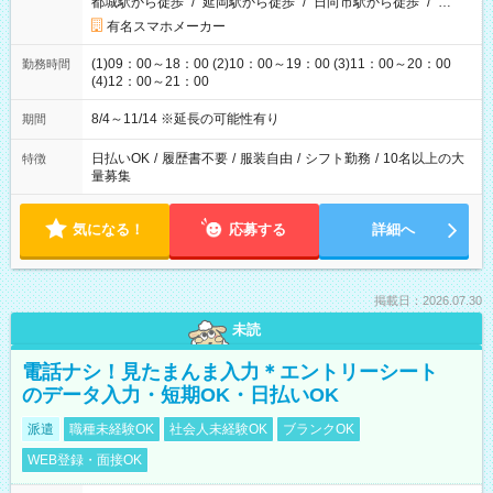
都城駅から徒歩
/
延岡駅から徒歩
/
日向市駅から徒歩
/
…
有名スマホメーカー
(1)09：00～18：00 (2)10：00～19：00 (3)11：00～20：00
勤務時間
(4)12：00～21：00
8/4～11/14 ※延長の可能性有り
期間
日払いOK
/
履歴書不要
/
服装自由
/
シフト勤務
/
10名以上の大
特徴
量募集
気になる！
応募する
詳細へ
掲載日：2026.07.30
未読
電話ナシ！見たまんま入力＊エントリーシート
のデータ入力・短期OK・日払いOK
派遣
職種未経験OK
社会人未経験OK
ブランクOK
WEB登録・面接OK