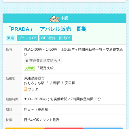
未読
「PRADA」 アパレル販売 長期
派遣
ブランクOK
WEB登録・面接OK
時給1400円～1450円 上記給与＋時間外勤務手当＋交通費支給
給与
◎
交通費別途支給あり
「規定支給」
交通費
沖縄県那覇市
勤務地
おもろまち駅
/
古島駅
/
安里駅
プラダ
9:30～20:30のうち実働時間／7時間休憩時間90分
勤務時間
即日～（更新制）
期間
日払いOK
/
シフト勤務
特徴