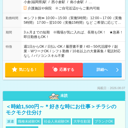
小倉(福岡県)駅
/
西小倉駅
/
南小倉駅
/
…
介護施設や病院 ※ご自宅近辺からご案内可能
≪シフト例≫ 10:00～15:00（実働5時間） 12:00～17:00（実働
勤務時間
5時間） 17:00～翌10:00（実働15時間）など ご希望に応じて、
働く時間は調整できます！ お気軽に担当へ相談ください！
3ヵ月までの短期 ※職場が気に入れば、長期もOK！ ★急募！
期間
即日勤務もOK！
週1日からOK
/
日払いOK
/
履歴書不要
/
40～50代活躍中
/
副
特徴
業・WワークOK
/
シフト勤務
/
10名以上の大量募集
/
電話対応
なし
/
パソコンスキル不要
気になる！
応募する
詳細へ
掲載日：2026.08.07
未読
＜時給1,500円～＊好きな時にお仕事＞チラシの
モクモク仕分け
派遣
職種未経験OK
社会人未経験OK
大学生歓迎
ブランクOK