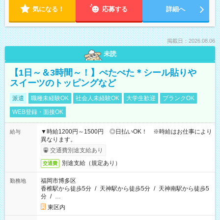
気になる！
応募する
詳細へ
掲載日：2026.08.06
未読
【1日～＆3時間～！】ぺたぺた＊シール貼りや
スイーツのトッピングなど
派遣
職種未経験OK
社会人未経験OK
大学生歓迎
ブランクOK
WEB登録・面接OK
▼時給1200円～1500円 ◎日払いOK！ ※時給はお仕事により
給与
異なります。
交通費別途支給あり
別途支給（規定あり）
交通費
福岡市博多区
勤務地
香椎駅から徒歩5分
/
天神駅から徒歩5分
/
天神南駅から徒歩5
分
/
…
東区内