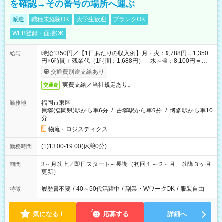
を確認→その番号の場所へ運ぶ
派遣
職種未経験OK
大学生歓迎
ブランクOK
WEB登録・面接OK
時給1350円／【1日あたりの収入例】月・火：9,788円＝1,350
給与
円×6時間＋残業代（1時間：1,688円） 水～金：8,100円＝
1,350円×6時間
交通費別途支給あり
実費支給／当社規定あり。
交通費
福岡市東区
勤務地
貝塚(福岡県)駅から車6分
/
吉塚駅から車9分
/
博多駅から車10
分
物流・ロジスティクス
(1)13:00-19:00(休憩0分)
勤務時間
3ヶ月以上／即日スタート～長期（初回１～２ヶ月、以降３ヶ月
期間
更新）
履歴書不要
/
40～50代活躍中
/
副業・WワークOK
/
服装自由
特徴
気になる！
応募する
詳細へ