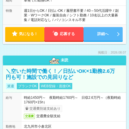
単発での勤務OK！
期間
週1日からOK
/
日払いOK
/
履歴書不要
/
40～50代活躍中
/
副
特徴
業・WワークOK
/
服装自由
/
シフト勤務
/
10名以上の大量募
集
/
電話対応なし
/
パソコンスキル不要
気になる！
応募する
詳細へ
掲載日：2026.08.07
未読
＼空いた時間で働く！／日払いOK×1勤務2.6万
円も可！施設での見回りなど
派遣
ブランクOK
WEB登録・面接OK
時給1450円～ 夜勤時給1760円～ 日収2.6万円～（夜勤時給
給与
1760円×15h）
交通費別途支給あり
交通費全額支給
交通費
北九州市小倉北区
勤務地