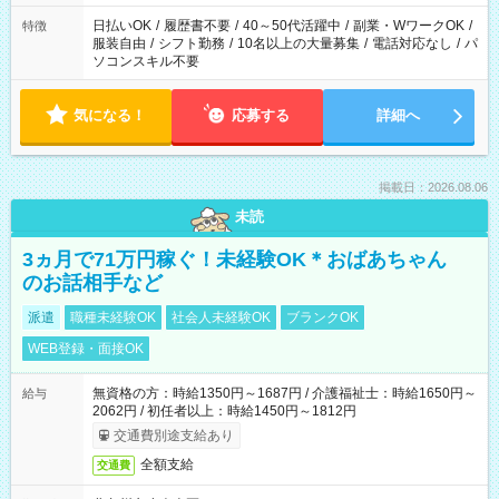
ね。
日払いOK
/
履歴書不要
/
40～50代活躍中
/
副業・WワークOK
/
特徴
服装自由
/
シフト勤務
/
10名以上の大量募集
/
電話対応なし
/
パ
ソコンスキル不要
気になる！
応募する
詳細へ
掲載日：2026.08.06
未読
3ヵ月で71万円稼ぐ！未経験OK＊おばあちゃん
のお話相手など
派遣
職種未経験OK
社会人未経験OK
ブランクOK
WEB登録・面接OK
無資格の方：時給1350円～1687円 / 介護福祉士：時給1650円～
給与
2062円 / 初任者以上：時給1450円～1812円
交通費別途支給あり
全額支給
交通費