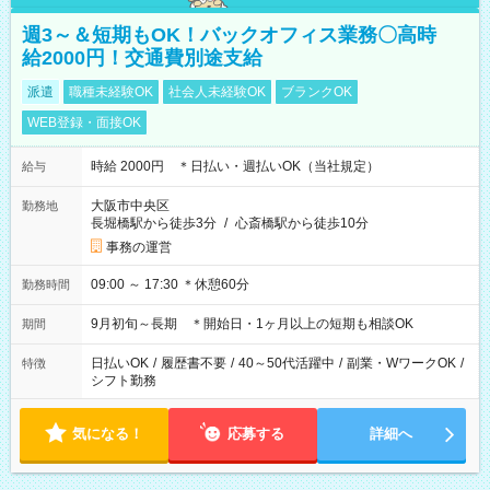
週3～＆短期もOK！バックオフィス業務〇高時
給2000円！交通費別途支給
派遣
職種未経験OK
社会人未経験OK
ブランクOK
WEB登録・面接OK
時給 2000円 ＊日払い・週払いOK（当社規定）
給与
大阪市中央区
勤務地
長堀橋駅から徒歩3分
/
心斎橋駅から徒歩10分
事務の運営
09:00 ～ 17:30 ＊休憩60分
勤務時間
9月初旬～長期 ＊開始日・1ヶ月以上の短期も相談OK
期間
日払いOK
/
履歴書不要
/
40～50代活躍中
/
副業・WワークOK
/
特徴
シフト勤務
気になる！
応募する
詳細へ