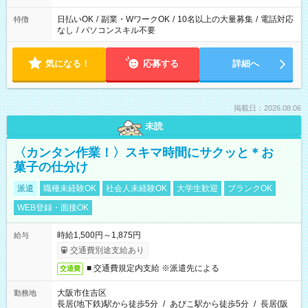
日払いOK
/
副業・WワークOK
/
10名以上の大量募集
/
電話対応
特徴
なし
/
パソコンスキル不要
気になる！
応募する
詳細へ
掲載日：2026.08.06
未読
〈カンタン作業！〉スキマ時間にサクッと＊お
菓子の仕分け
派遣
職種未経験OK
社会人未経験OK
大学生歓迎
ブランクOK
WEB登録・面接OK
時給1,500円～1,875円
給与
交通費別途支給あり
■ 交通費規定内支給 ※派遣先による
交通費
大阪市住吉区
勤務地
長居(地下鉄)駅から徒歩5分
/
あびこ駅から徒歩5分
/
長居(阪