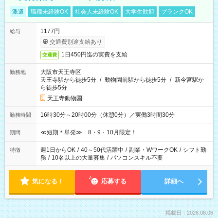
派遣
職種未経験OK
社会人未経験OK
大学生歓迎
ブランクOK
1177円
給与
交通費別途支給あり
1日450円迄の実費を支給
交通費
大阪市天王寺区
勤務地
天王寺駅から徒歩5分
/
動物園前駅から徒歩5分
/
新今宮駅か
ら徒歩5分
天王寺動物園
16時30分～20時00分（休憩0分）／実働3時間30分
勤務時間
≪短期＊単発≫ 8・9・10月限定！
期間
週1日からOK
/
40～50代活躍中
/
副業・WワークOK
/
シフト勤
特徴
務
/
10名以上の大量募集
/
パソコンスキル不要
気になる！
応募する
詳細へ
掲載日：2026.08.06