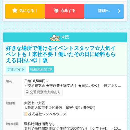
気になる！
応募する
詳細へ
未読
好きな場所で働けるイベントスタッフ☆人気イ
ベントも！来社不要！働いたその日に給料もら
える日払い◎｜阪
アルバイト
職種未経験OK
日給16,500円～
給与
＋交通費支給 ★交通費全額支給！ ★日払いOK！（規定あり） ┗
働いたその日に現金GET♪ お仕事後はコンビニATMから 日払
交通費別途支給あり
い分を引き落とせます！ 【試用期間】試用期間なし
大阪市中央区
勤務地
大阪府大阪市中央区難波（最寄り駅：難波駅）
株式会社ワンベルウッズ
勤務時間は指定なし
勤務時間
変形労働時間制 想定労働時間160時間/月 【シフト例】 ・10：