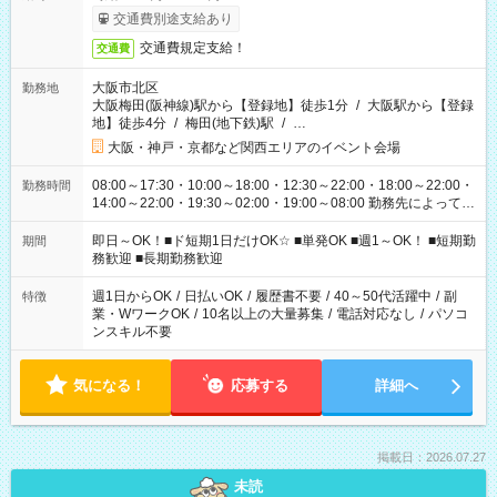
交通費別途支給あり
交通費規定支給！
交通費
大阪市北区
勤務地
大阪梅田(阪神線)駅から【登録地】徒歩1分
/
大阪駅から【登録
地】徒歩4分
/
梅田(地下鉄)駅
/
…
大阪・神戸・京都など関西エリアのイベント会場
08:00～17:30・10:00～18:00・12:30～22:00・18:00～22:00・
勤務時間
14:00～22:00・19:30～02:00・19:00～08:00 勤務先によって勤
務時間は変わります！ イベント案件増加中！ 長時間から短時間
まで様々な勤務時間をご用意してますので 働ける日だけご勤務
即日～OK！■ド短期1日だけOK☆ ■単発OK ■週1～OK！ ■短期勤
期間
ください！ ぜひご希望をお聞かせください(*^^*)
務歓迎 ■長期勤務歓迎
週1日からOK
/
日払いOK
/
履歴書不要
/
40～50代活躍中
/
副
特徴
業・WワークOK
/
10名以上の大量募集
/
電話対応なし
/
パソコ
ンスキル不要
気になる！
応募する
詳細へ
掲載日：2026.07.27
未読