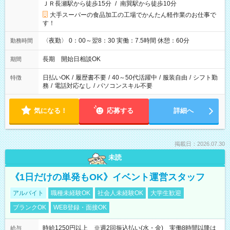
ＪＲ長瀬駅から徒歩15分
/
南巽駅から徒歩10分
大手スーパーの食品加工の工場でかんたん軽作業のお仕事で
す！
〈夜勤〉 0：00～翌8：30 実働：7.5時間 休憩：60分
勤務時間
長期 開始日相談OK
期間
日払いOK
/
履歴書不要
/
40～50代活躍中
/
服装自由
/
シフト勤
特徴
務
/
電話対応なし
/
パソコンスキル不要
気になる！
応募する
詳細へ
掲載日：2026.07.30
未読
《1日だけの単発もOK》イベント運営スタッフ
アルバイト
職種未経験OK
社会人未経験OK
大学生歓迎
ブランクOK
WEB登録・面接OK
時給1250円以上 ※週2回振込払い(水・金) 実働8時間以降は
給与