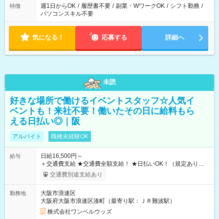
週1日からOK
/
履歴書不要
/
副業・WワークOK
/
シフト勤務
/
特徴
パソコンスキル不要
気になる！
応募する
詳細へ
未読
好きな場所で働けるイベントスタッフ☆人気イ
ベントも！来社不要！働いたその日に給料もら
える日払い◎｜阪
アルバイト
職種未経験OK
日給16,500円～
給与
＋交通費支給 ★交通費全額支給！ ★日払いOK！（規定あり） ┗
働いたその日に現金GET♪ お仕事後はコンビニATMから 日払
交通費別途支給あり
い分を引き落とせます！ 【試用期間】試用期間なし
大阪市浪速区
勤務地
大阪府大阪市浪速区湊町（最寄り駅：ＪＲ難波駅）
株式会社ワンベルウッズ