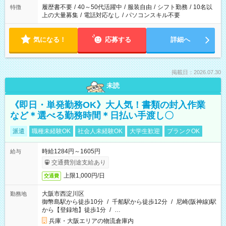
合は応募できません。
履歴書不要
/
40～50代活躍中
/
服装自由
/
シフト勤務
/
10名以
特徴
上の大量募集
/
電話対応なし
/
パソコンスキル不要
気になる！
応募する
詳細へ
掲載日：2026.07.30
未読
《即日・単発勤務OK》大人気！書類の封入作業
など＊選べる勤務時間＊日払い手渡し〇
派遣
職種未経験OK
社会人未経験OK
大学生歓迎
ブランクOK
時給1284円～1605円
給与
交通費別途支給あり
上限1,000円/日
交通費
大阪市西淀川区
勤務地
御幣島駅から徒歩10分
/
千船駅から徒歩12分
/
尼崎(阪神線)駅
から【登録地】徒歩1分
/
…
兵庫・大阪エリアの物流倉庫内