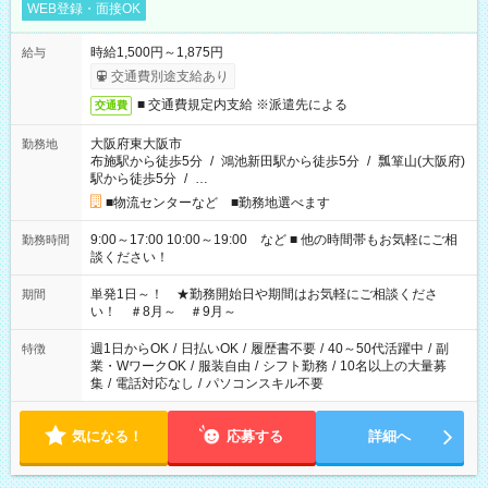
WEB登録・面接OK
時給1,500円～1,875円
給与
交通費別途支給あり
■ 交通費規定内支給 ※派遣先による
交通費
大阪府東大阪市
勤務地
布施駅から徒歩5分
/
鴻池新田駅から徒歩5分
/
瓢箪山(大阪府)
駅から徒歩5分
/
…
■物流センターなど ■勤務地選べます
9:00～17:00 10:00～19:00 など ■ 他の時間帯もお気軽にご相
勤務時間
談ください！
単発1日～！ ★勤務開始日や期間はお気軽にご相談くださ
期間
い！ ＃8月～ ＃9月～
週1日からOK
/
日払いOK
/
履歴書不要
/
40～50代活躍中
/
副
特徴
業・WワークOK
/
服装自由
/
シフト勤務
/
10名以上の大量募
集
/
電話対応なし
/
パソコンスキル不要
気になる！
応募する
詳細へ