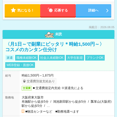
気になる！
応募する
詳細へ
掲載日：2026.08.05
未読
〈月1日～で副業にピッタリ＊時給1,500円～〉
コスメのカンタン仕分け
派遣
職種未経験OK
社会人未経験OK
大学生歓迎
ブランクOK
WEB登録・面接OK
時給1,500円～1,875円
給与
交通費別途支給あり
■ 交通費規定内支給 ※派遣先による
交通費
大阪府東大阪市
勤務地
布施駅から徒歩5分
/
鴻池新田駅から徒歩5分
/
瓢箪山(大阪府)
駅から徒歩5分
/
…
■物流センターなど ■勤務地選べます