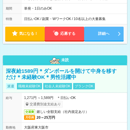
00～20：00
単発・1日のみOK
期間
日払いOK / 副業・WワークOK / 10名以上の大量募集
特徴
気になる！
応募する
詳細へ
未読
深夜給1589円＊ダンボールを開けて中身を移す
だけ＊未経験OK＊男性活躍中
派遣
職種未経験OK
社会人未経験OK
ブランクOK
1,271円 ～1,589円 ＊日払いOK
給与
交通費別途支給あり
嬉しい全額支給（社内規定あり）
交通費
20～25万円
月収例
大阪府東大阪市
勤務地