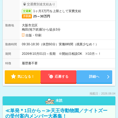
ービス利用可（利用条件有）
交通費別途支給あり
1ヶ月3万円を上限として実費支給
交通費
25～30万円
月収例
大阪市北区
勤務地
梅田(地下鉄)駅から徒歩3分
出版・印刷
09:30-18:30（休憩60分）実働8時間（残業少なめ！）
勤務時間
2026年10月01日～長期 ※開始日相談OK ※10月～！
期間
履歴書不要
特徴
気になる！
応募する
詳細へ
掲載日：2026.08.04
未読
≪単発＊1日から～≫天王寺動物園／ナイトズー
の受付案内メンバー大募集！