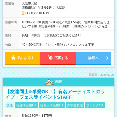
大阪市北区
勤務地
西梅田駅から徒歩1分
/
大阪駅
LOUIS VUITTON
10:30～20:30 実働7～8時間／休憩1.5時間 営業時間に合わせ
勤務時間
たシフト制 ※実働7時間・7.5時間・8時間の3パターンから選択
可能
長期 ※開始日はお気軽にご相談ください
期間
40～50代活躍中
/
シフト勤務
/
パソコンスキル不要
特徴
気になる！
応募する
詳細へ
掲載日：2026.07.28
未読
【友達同士&単発OK！】有名アーティストのラ
イブ・フェス等イベントSTAFF
派遣
職種未経験OK
社会人未経験OK
大学生歓迎
ブランクOK
時給1180円～1475円
給与