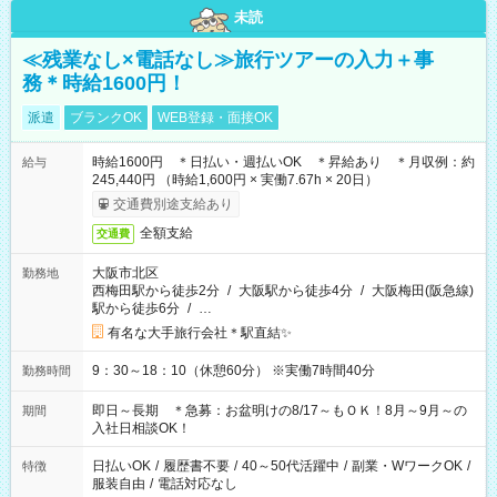
未読
≪残業なし×電話なし≫旅行ツアーの入力＋事
務＊時給1600円！
派遣
ブランクOK
WEB登録・面接OK
時給1600円 ＊日払い・週払いOK ＊昇給あり ＊月収例：約
給与
245,440円 （時給1,600円 × 実働7.67h × 20日）
交通費別途支給あり
全額支給
交通費
大阪市北区
勤務地
西梅田駅から徒歩2分
/
大阪駅から徒歩4分
/
大阪梅田(阪急線)
駅から徒歩6分
/
…
有名な大手旅行会社＊駅直結✨
9：30～18：10（休憩60分） ※実働7時間40分
勤務時間
即日～長期 ＊急募：お盆明けの8/17～もＯＫ！8月～9月～の
期間
入社日相談OK！
日払いOK
/
履歴書不要
/
40～50代活躍中
/
副業・WワークOK
/
特徴
服装自由
/
電話対応なし