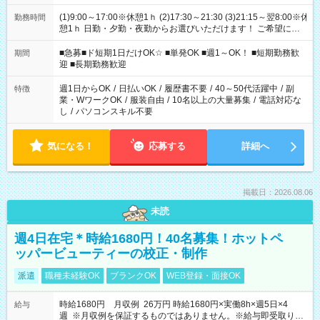
(1)9:00～17:00※休憩1ｈ (2)17:30～21:30 (3)21:15～翌8:00※休
勤務時間
憩1ｈ 日勤・夕勤・夜勤からお選びいただけます！ ご希望に合
わせて働けるお仕事です(*^^*) 【その他選べる勤務時間】 8-17
時/9-17時/9-18時/10-18時/11-21時/18-22時/20-翌4時/21-翌5
■急募■ド短期1日だけOK☆ ■単発OK ■週1～OK！ ■短期勤務歓
期間
時/22-翌6時/0-翌8時 ご自身のご都合で選んで頂ける完全自由シ
迎 ■長期勤務歓迎
フト！
週1日からOK
/
日払いOK
/
履歴書不要
/
40～50代活躍中
/
副
特徴
業・WワークOK
/
服装自由
/
10名以上の大量募集
/
電話対応な
し
/
パソコンスキル不要
気になる！
応募する
詳細へ
掲載日：2026.08.06
未読
週4日在宅＊時給1680円！40名募集！ホットペ
ッパービューティーの校正・制作
派遣
職種未経験OK
ブランクOK
WEB登録・面接OK
時給1680円 月収例 26万円 時給1680円×実働8h×週5日×4
給与
週 ※月収例を保証するものではありません。※給与即受取りサ