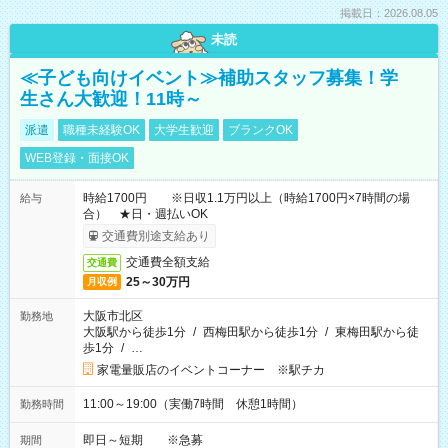
掲載日：2026.08.05
未読
≪子ども向けイベント≫補助スタッフ募集！学
生さん大歓迎！11時～
派遣
職種未経験OK
大学生歓迎
ブランクOK
WEB登録・面接OK
時給1700円 ※日収1.1万円以上（時給1700円×7時間の場
給与
合） ★日・週払いOK
交通費別途支給あり
交通費全額支給
交通費
25～30万円
月収例
大阪市北区
勤務地
大阪駅から徒歩1分
/
西梅田駅から徒歩1分
/
東梅田駅から徒
歩1分
/
…
家電量販店のイベントコーナー ※駅チカ
11:00～19:00（実働7時間 休憩1時間）
勤務時間
即日～短期 ※急募
期間