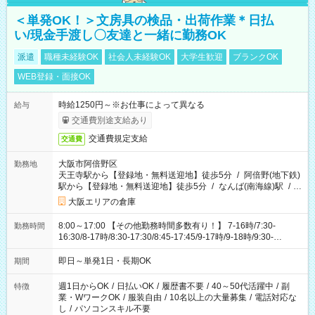
＜単発OK！＞文房具の検品・出荷作業＊日払
い/現金手渡し〇友達と一緒に勤務OK
派遣
職種未経験OK
社会人未経験OK
大学生歓迎
ブランクOK
WEB登録・面接OK
時給1250円～※お仕事によって異なる
給与
交通費別途支給あり
交通費規定支給
交通費
大阪市阿倍野区
勤務地
天王寺駅から【登録地・無料送迎地】徒歩5分
/
阿倍野(地下鉄)
駅から【登録地・無料送迎地】徒歩5分
/
なんば(南海線)駅
/
…
大阪エリアの倉庫
8:00～17:00 【その他勤務時間多数有り！】 7-16時/7:30-
勤務時間
16:30/8-17時/8:30-17:30/8:45-17:45/9-17時/9-18時/9:30-
17:30/9:30-18:30/ 10-17時/10-18時/10-19時/10-19:15/14-18
時/14-23時/18-22時/21-翌6:15/22-翌6時 などなど… 空いた時間
即日～単発1日・長期OK
期間
にサクッと稼げるのでスキマバイトにピッタリ
週1日からOK
/
日払いOK
/
履歴書不要
/
40～50代活躍中
/
副
特徴
業・WワークOK
/
服装自由
/
10名以上の大量募集
/
電話対応な
し
/
パソコンスキル不要