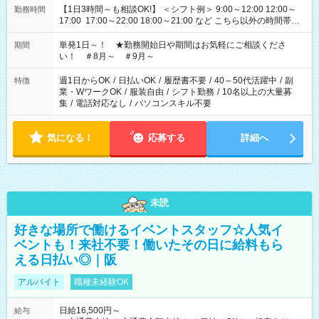
【1日3時間～も相談OK!】 ＜シフト例＞ 9:00～12:00 12:00～
勤務時間
17:00 17:00～22:00 18:00～21:00 など こちら以外の時間帯も
お気軽にご相談ください！
単発1日～！ ★勤務開始日や期間はお気軽にご相談くださ
期間
い！ ＃8月～ ＃9月～
週1日からOK
/
日払いOK
/
履歴書不要
/
40～50代活躍中
/
副
特徴
業・WワークOK
/
服装自由
/
シフト勤務
/
10名以上の大量募
集
/
電話対応なし
/
パソコンスキル不要
気になる！
応募する
詳細へ
未読
好きな場所で働けるイベントスタッフ☆人気イ
ベントも！来社不要！働いたその日に給料もら
える日払い◎｜阪
アルバイト
職種未経験OK
日給16,500円～
給与