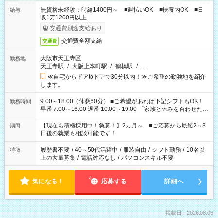
無資格未経験：時給1400円～ ■週払いOK ■扶養内OK ■日
給与
収1万1200円以上
交通費別途支給あり
交通費全額支給
交通費
大阪市天王寺区
勤務地
天王寺駅
/
大阪上本町駅
/
鶴橋駅
/
…
≪自宅からドアtoドアで30分以内！≫ご希望の勤務地を紹介
します。
9:00～18:00（休憩60分） ■ご希望があれば下記シフトもOK！
勤務時間
早番 7:00～16:00 遅番 10:00～19:00 「家族と休みを合わせた
い」 「余裕を持って夕飯の準備がしたい」 「できれば残業はし
たくない」 など、ご希望を教えてくださいね。 ※Wワーク希望
【現在も積極採用中！急募！】2カ月～ ■ご応募から最短2～3
期間
の方へ 今ご覧のお仕事で希望する勤務時間と、もう1つのお仕事
日後の就業も相談可能です！
の勤務時間。 合計で週40時間を超える場合は応募できません。
履歴書不要
/
40～50代活躍中
/
服装自由
/
シフト勤務
/
10名以
特徴
上の大量募集
/
電話対応なし
/
パソコンスキル不要
気になる！
応募する
詳細へ
掲載日：2026.08.06