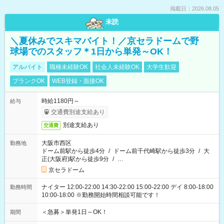
掲載日：2026.08.05
未読
＼夏休みでスキマバイト！／京セラドームで野
球場でのスタッフ＊1日から単発～OK！
アルバイト
職種未経験OK
社会人未経験OK
大学生歓迎
ブランクOK
WEB登録・面接OK
時給1180円～
給与
交通費別途支給あり
別途支給あり
交通費
大阪市西区
勤務地
ドーム前駅から徒歩4分
/
ドーム前千代崎駅から徒歩3分
/
大
正(大阪府)駅から徒歩9分
/
…
京セラドーム
ナイター 12:00-22:00 14:30-22:00 15:00-22:00 デイ 8:00-18:00
勤務時間
10:00-18:00 ※勤務開始時間相談可能です！
＜急募＞単発1日～OK！
期間