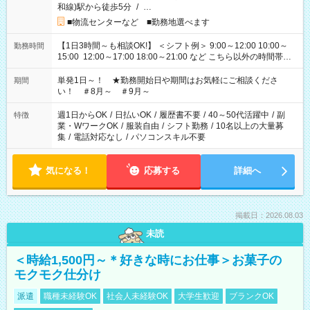
和線)駅から徒歩5分
/
…
■物流センターなど ■勤務地選べます
【1日3時間～も相談OK!】 ＜シフト例＞ 9:00～12:00 10:00～
勤務時間
15:00 12:00～17:00 18:00～21:00 など こちら以外の時間帯も
お気軽にご相談ください！
単発1日～！ ★勤務開始日や期間はお気軽にご相談くださ
期間
い！ ＃8月～ ＃9月～
週1日からOK
/
日払いOK
/
履歴書不要
/
40～50代活躍中
/
副
特徴
業・WワークOK
/
服装自由
/
シフト勤務
/
10名以上の大量募
集
/
電話対応なし
/
パソコンスキル不要
気になる！
応募する
詳細へ
掲載日：2026.08.03
未読
＜時給1,500円～＊好きな時にお仕事＞お菓子の
モクモク仕分け
派遣
職種未経験OK
社会人未経験OK
大学生歓迎
ブランクOK