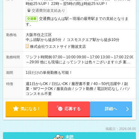
時給25％UP！ 22時～翌5時の間は時給25％UP！
交通費別途支給あり
交通費はなんば駅～現場の最寄駅までの支給となりま
交通費
す。
大阪市住之江区
勤務地
中ふ頭駅から徒歩5分
/
コスモスクエア駅から徒歩10分
株式会社ウエストサイド難波支店
▽シフト時間例 07:00～10:00 09:00～17:00 13:00～17:00 22:00
勤務時間
～29:00 他にも現場によってシフトは色々ございます☆彡 案件
次第では午前中で終わるお仕事も...！
1日だけの単発勤務も可能！
期間
週1日からOK
/
日払いOK
/
履歴書不要
/
40～50代活躍中
/
副
特徴
業・WワークOK
/
服装自由
/
シフト勤務
/
電話対応なし
/
パソ
コンスキル不要
気になる！
応募する
詳細へ
掲載日：2026.08.05
未読