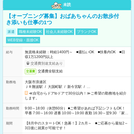
未読
【オープニング募集】おばあちゃんのお散歩付
き添いも仕事の1つ
派遣
職種未経験OK
社会人未経験OK
ブランクOK
WEB登録・面接OK
無資格未経験：時給1400円～ ■週払いOK ■扶養内OK ■日
給与
収1万1200円以上
交通費別途支給あり
交通費全額支給
交通費
大阪市浪速区
勤務地
ＪＲ難波駅
/
大国町駅
/
新今宮駅
/
…
≪自宅からドアtoドアで30分以内！≫ご希望の勤務地を紹介
します。
9:00～18:00（休憩60分） ■ご希望があれば下記シフトもOK！
勤務時間
早番 7:00～16:00 遅番 10:00～19:00 夜勤 16:30～翌9:30 「家族
と休みを合わせたい」 「余裕を持って夕飯の準備がしたい」
「できれば残業はしたくない」 など、ご希望を教えてください
【8月中のスタートOK！急募！】2カ月～ ■ご応募から最短2～
期間
ね。 ※Wワーク希望の方へ 今ご覧のお仕事で希望する勤務時間
3日後に就業が可能です！
と、もう1つのお仕事の勤務時間。 合計で週40時間を超える場